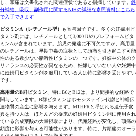
し、頭痛は文書化された関連症状であると指摘しています。
鉄
分補給、吸収、副作用に関するNIHの詳細な参照資料はこちら
で入手できます
ビタミンA（レチノール型）
も寄与因子です。多くの妊婦用ビ
タミン剤には、レチノールとして3,000 IUのプレフォームビタ
ミンAが含まれています。胎児の発達に不可欠ですが、高用量
のレチノールは、早期中毒の症状として頭痛を引き起こす可能
性のある数少ない脂溶性ビタミンの一つです。妊娠中の体のク
リアランスの必要性が異なるため、妊娠していない人や妊娠中
に妊婦用ビタミン剤を服用している人は特に影響を受けやすい
です。
高用量のB群ビタミン
、特にB6とB12は、より間接的な経路で
関与しています。B群ビタミンはホモシステイン代謝と神経伝
達物質の産生に影響を与えます。MTHFRと呼ばれる遺伝子変
異を持つ人は、ほとんどの従来の妊婦用ビタミン剤に使用され
ている合成葉酸の大量摂取により、代謝経路が変化し、頭痛の
頻度に影響を与える可能性があります。特に、片頭痛のオーラ
を伴う傾向がある人では顕著です。