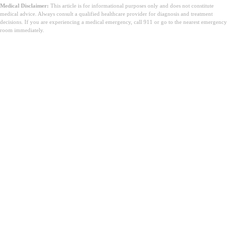
Medical Disclaimer:
This article is for informational purposes only and does not constitute
medical advice. Always consult a qualified healthcare provider for diagnosis and treatment
decisions. If you are experiencing a medical emergency, call 911 or go to the nearest emergency
room immediately.