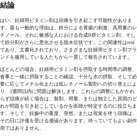
結論
はい、妊婦用ビタミン剤は頭痛を引き起こす可能性がありま
す。最も一般的な理由は、鉄分による胃腸の刺激、高用量のレ
チノール、それに敏感な人における合成B群ビタミン剤、そし
て鉄分剤がさらに悪化させる脱水症状です。この関連性はreal
であり、文書化されており、さまざまな妊婦用ビタミン剤ブラ
ンドを服用している人たちから一貫して報告されています。
ほとんどの場合、妊婦用ビタミン剤を摂取する時間帯の調整、
食事と一緒に摂取することの確認、十分な水の摂取、そして必
要に応じてメチル化または低レチノール製剤への切り替えによ
り、2週間以内に問題は解決します。これらの調整にもかかわ
らず頭痛が続く場合は、製剤、用量、または独立した原因のど
れが問題を引き起こしているかを医師が特定するのに役立ちま
す。そして、妊娠中の重度、突然、または視覚を伴う頭痛は、
その日に評価を受ける価値があります。待っていてもよい副作
用ではありません。