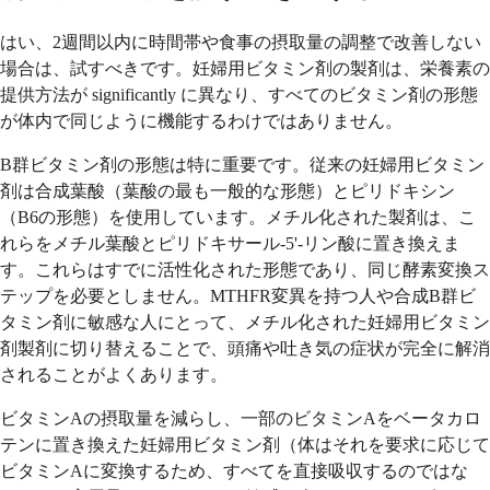
はい、2週間以内に時間帯や食事の摂取量の調整で改善しない
場合は、試すべきです。妊婦用ビタミン剤の製剤は、栄養素の
提供方法が significantly に異なり、すべてのビタミン剤の形態
が体内で同じように機能するわけではありません。
B群ビタミン剤の形態は特に重要です。従来の妊婦用ビタミン
剤は合成葉酸（葉酸の最も一般的な形態）とピリドキシン
（B6の形態）を使用しています。メチル化された製剤は、こ
れらをメチル葉酸とピリドキサール-5'-リン酸に置き換えま
す。これらはすでに活性化された形態であり、同じ酵素変換ス
テップを必要としません。MTHFR変異を持つ人や合成B群ビ
タミン剤に敏感な人にとって、メチル化された妊婦用ビタミン
剤製剤に切り替えることで、頭痛や吐き気の症状が完全に解消
されることがよくあります。
ビタミンAの摂取量を減らし、一部のビタミンAをベータカロ
テンに置き換えた妊婦用ビタミン剤（体はそれを要求に応じて
ビタミンAに変換するため、すべてを直接吸収するのではな