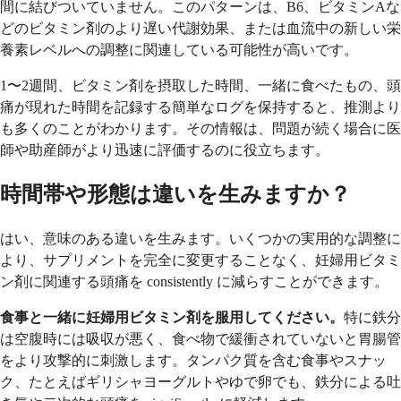
間に結びついていません。このパターンは、B6、ビタミンAな
どのビタミン剤のより遅い代謝効果、または血流中の新しい栄
養素レベルへの調整に関連している可能性が高いです。
1〜2週間、ビタミン剤を摂取した時間、一緒に食べたもの、頭
痛が現れた時間を記録する簡単なログを保持すると、推測より
も多くのことがわかります。その情報は、問題が続く場合に医
師や助産師がより迅速に評価するのに役立ちます。
時間帯や形態は違いを生みますか？
はい、意味のある違いを生みます。いくつかの実用的な調整に
より、サプリメントを完全に変更することなく、妊婦用ビタミ
ン剤に関連する頭痛を consistently に減らすことができます。
食事と一緒に妊婦用ビタミン剤を服用してください。
特に鉄分
は空腹時には吸収が悪く、食べ物で緩衝されていないと胃腸管
をより攻撃的に刺激します。タンパク質を含む食事やスナッ
ク、たとえばギリシャヨーグルトやゆで卵でも、鉄分による吐