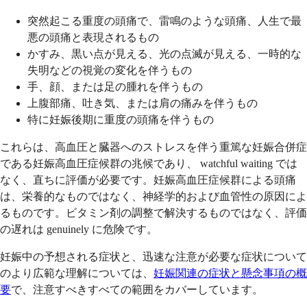
突然起こる重度の頭痛で、雷鳴のような頭痛、人生で最
悪の頭痛と表現されるもの
かすみ、黒い点が見える、光の点滅が見える、一時的な
失明などの視覚の変化を伴うもの
手、顔、または足の腫れを伴うもの
上腹部痛、吐き気、または肩の痛みを伴うもの
特に妊娠後期に重度の頭痛を伴うもの
これらは、高血圧と臓器へのストレスを伴う重篤な妊娠合併症
である妊娠高血圧症候群の兆候であり、 watchful waiting では
なく、直ちに評価が必要です。妊娠高血圧症候群による頭痛
は、栄養的なものではなく、神経学的および血管性の原因によ
るものです。ビタミン剤の調整で解決するものではなく、評価
の遅れは genuinely に危険です。
妊娠中の予想される症状と、迅速な注意が必要な症状について
のより広範な理解については、
妊娠関連の症状と懸念事項の概
要
で、注意すべきすべての範囲をカバーしています。