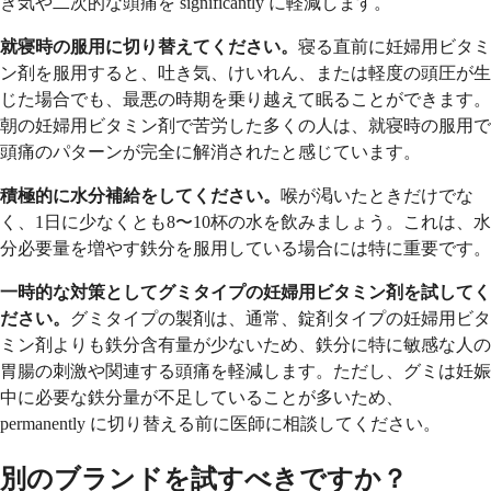
き気や二次的な頭痛を significantly に軽減します。
就寝時の服用に切り替えてください。
寝る直前に妊婦用ビタミ
ン剤を服用すると、吐き気、けいれん、または軽度の頭圧が生
じた場合でも、最悪の時期を乗り越えて眠ることができます。
朝の妊婦用ビタミン剤で苦労した多くの人は、就寝時の服用で
頭痛のパターンが完全に解消されたと感じています。
積極的に水分補給をしてください。
喉が渇いたときだけでな
く、1日に少なくとも8〜10杯の水を飲みましょう。これは、水
分必要量を増やす鉄分を服用している場合には特に重要です。
一時的な対策としてグミタイプの妊婦用ビタミン剤を試してく
ださい。
グミタイプの製剤は、通常、錠剤タイプの妊婦用ビタ
ミン剤よりも鉄分含有量が少ないため、鉄分に特に敏感な人の
胃腸の刺激や関連する頭痛を軽減します。ただし、グミは妊娠
中に必要な鉄分量が不足していることが多いため、
permanently に切り替える前に医師に相談してください。
別のブランドを試すべきですか？