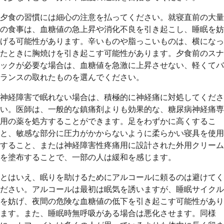
夕食の習慣には細心の注意を払ってください。就寝直前の大量
の食事は、血糖値の急上昇や消化不良を引き起こし、睡眠を妨
げる可能性があります。辛いものや脂っこいものは、横になっ
たときに胸焼けを引き起こす可能性があります。夕食前のスナ
ックが必要な場合は、血糖値を急激に上昇させない、軽くてバ
ランスの取れたものを選んでください。
神経障害で眠れない場合は、積極的に神経痛に対処してくださ
い。医師は、一般的な鎮痛剤よりも効果的な、糖尿病神経痛専
用の薬を処方することができます。足をわずかに高くするこ
と、敏感な部分に圧力がかからないように柔らかい寝具を使用
すること、または神経障害性疼痛用に設計された外用クリーム
を塗布することで、一部の人は緩和を感じます。
とはいえ、眠りを助けるためにアルコールに頼るのは避けてく
ださい。アルコールは最初は眠気を誘いますが、睡眠サイクル
を妨げ、夜間の危険な血糖値の低下を引き起こす可能性があり
ます。また、睡眠時無呼吸がある場合は悪化させます。同様