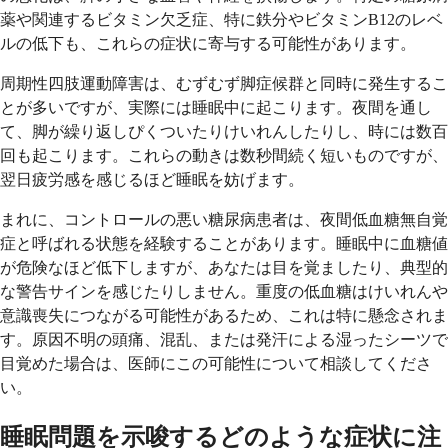
薬や関連するビタミン欠乏症、特に鉄分やビタミンB12のレベ
ルの低下も、これらの症状に寄与する可能性があります。
周期性四肢運動障害は、むずむず脚症候群と同時に発生するこ
とが多いですが、実際には睡眠中に起こります。夜間を通し
て、脚が繰り返しぴくついたりけいれんしたりし、時には数百
回も起こります。これらの動きは数秒間続く短いものですが、
翌日疲労感を感じるほど睡眠を妨げます。
まれに、コントロールの悪い糖尿病患者は、夜間低血糖無自覚
症と呼ばれる状態を経験することがあります。睡眠中に血糖値
が危険なほど低下しますが、あなたは目を覚ましたり、典型的
な警告サインを感じたりしません。重度の低血糖はけいれんや
意識喪失につながる可能性があるため、これは特に懸念されま
す。原因不明の頭痛、混乱、または発汗による湿ったシーツで
目覚めた場合は、医師にこの可能性について相談してくださ
い。
睡眠問題を示唆するどのような症状に注