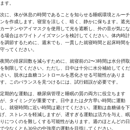
ます。
次に、体が休息の時間であることを知らせる睡眠環境とルーチ
ンを作成します。寝室を涼しく、暗く、静かに保ちます。遮光
カーテンやアイマスクを使用して光を遮断し、外の音が気にな
る場合はホワイトノイズマシンを検討してください。体内時計
を調節するために、週末でも、一貫した就寝時間と起床時間を
守ってください。
夜間の排尿回数を減らすために、就寝前の2〜3時間は水分摂取
を制限してください。ただし、日中は十分に水分補給してくだ
さい。脱水は血糖コントロールを悪化させる可能性がありま
す。このバランスを見つけるには、試行錯誤が必要です。
定期的な運動は、糖尿病管理と睡眠の質の両方に役立ちます
が、タイミングが重要です。日中または夕方早い時間に運動
し、就寝時間に近い時間は避けてください。運動は血糖値を下
げ、ストレスを軽減しますが、遅すぎる運動は活力を与え、眠
りにつくのを難しくする可能性があります。週のほとんどの日
で少なくとも30分の中強度の運動を目指してください。