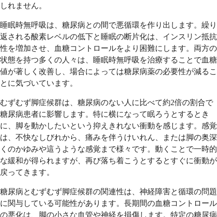
しれません。
睡眠時無呼吸は、糖尿病との間で悪循環を作り出します。繰り
返される酸素レベルの低下と睡眠の断片化は、インスリン抵抗
性を増加させ、血糖コントロールをより困難にします。両方の
状態を持つ多くの人々は、睡眠時無呼吸を治療することで血糖
値が著しく改善し、場合によっては糖尿病薬の必要性が減るこ
とに気づいています。
むずむず脚症候群は、糖尿病のない人に比べて約2倍の割合で
糖尿病患者に影響します。特に横になって眠ろうとするとき
に、脚を動かしたいという抑えきれない衝動を感じます。感覚
は、不快なしびれから、痛みを伴うけいれん、または脚の奥深
くのかゆみや這うような感覚まで様々です。動くことで一時的
な緩和が得られますが、再び落ち着こうとするとすぐに衝動が
戻ってきます。
糖尿病とむずむず脚症候群の関連性は、神経障害と循環の問題
に関与している可能性があります。長期間の血糖コントロール
の悪化は、脚の小さな血管や神経を損傷します。特定の糖尿病