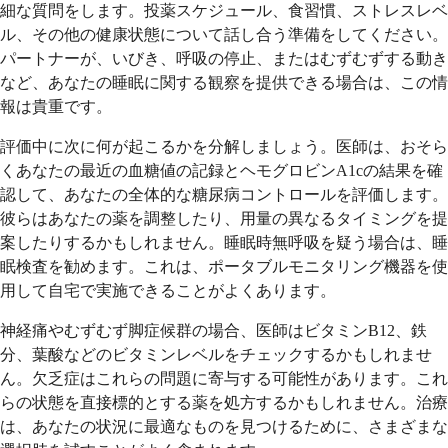
細な質問をします。投薬スケジュール、食習慣、ストレスレベ
ル、その他の健康状態について話し合う準備をしてください。
パートナーが、いびき、呼吸の停止、またはむずむずする動き
など、あなたの睡眠に関する観察を提供できる場合は、この情
報は貴重です。
評価中に次に何が起こるかを分解しましょう。医師は、おそら
くあなたの最近の血糖値の記録とヘモグロビンA1cの結果を確
認して、あなたの全体的な糖尿病コントロールを評価します。
彼らはあなたの薬を調整したり、用量の異なるタイミングを提
案したりするかもしれません。睡眠時無呼吸を疑う場合は、睡
眠検査を勧めます。これは、ポータブルモニタリング機器を使
用して自宅で実施できることがよくあります。
神経痛やむずむず脚症候群の場合、医師はビタミンB12、鉄
分、葉酸などのビタミンレベルをチェックするかもしれませ
ん。欠乏症はこれらの問題に寄与する可能性があります。これ
らの状態を直接標的とする薬を処方するかもしれません。治療
は、あなたの状況に最適なものを見つけるために、さまざまな