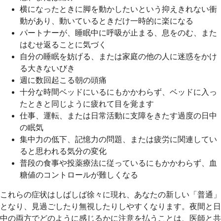
横になったときに脚を動かしたいという抑えきれない衝
動があり、動いているときだけ一時的に楽になる
パートナーが、睡眠中に呼吸が止まる、息をのむ、また
はむせ返ることに気づく
自分の睡眠を妨げる、または家庭の他の人に迷惑をかけ
る大きないびき
週に数回起こる朝の頭痛
十分な時間ベッドにいるにもかかわらず、ベッドに入っ
たときと同じように疲れて目を覚ます
仕事、運転、または日常活動に支障をきたす過度の日中
の眠気
集中力の低下、記憶力の問題、または疲労に関連してい
ると思われる気分の変化
普段の食事や投薬療法に従っているにもかかわらず、血
糖値のコントロールが難しくなる
これらの症状はしばしば徐々に現れ、あなたの新しい「普通」
となり、見過ごしたり無視したりしやすくなります。夜間と日
中の両方でどのように感じるかに注意を払うことは、医師と共