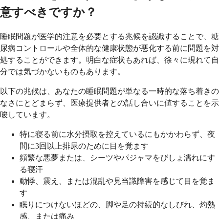
意すべきですか？
睡眠問題が医学的注意を必要とする兆候を認識することで、糖
尿病コントロールや全体的な健康状態が悪化する前に問題を対
処することができます。明白な症状もあれば、徐々に現れて自
分では気づかないものもあります。
以下の兆候は、あなたの睡眠問題が単なる一時的な落ち着きの
なさにとどまらず、医療提供者との話し合いに値することを示
唆しています。
特に寝る前に水分摂取を控えているにもかかわらず、夜
間に3回以上排尿のために目を覚ます
頻繁な悪夢または、シーツやパジャマをびしょ濡れにす
る寝汗
動悸、震え、または混乱や見当識障害を感じて目を覚ま
す
眠りにつけないほどの、脚や足の持続的なしびれ、灼熱
感、または痛み