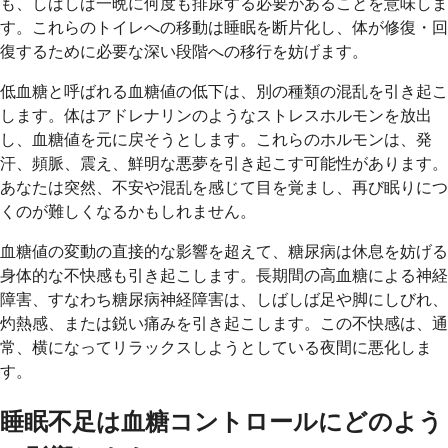
も、しばしば一晩に何度も排尿する必要があることを意味しま
す。これらのトイレへの移動は睡眠を断片化し、体が修復・回
復するために必要な深い段階への移行を妨げます。
低血糖と呼ばれる血糖値の低下は、別の種類の混乱を引き起こ
します。体はアドレナリンのようなストレスホルモンを放出
し、血糖値を元に戻そうとします。これらのホルモンは、発
汗、頻脈、震え、鮮明な悪夢を引き起こす可能性があります。
あなたは突然、不安や混乱を感じて目を覚まし、再び眠りにつ
くのが難しくなるかもしれません。
血糖値の変動の直接的な影響を超えて、糖尿病は休息を妨げる
身体的な不快感も引き起こします。長期間の高血糖による神経
障害、すなわち糖尿病神経障害は、しばしば足や脚にしびれ、
灼熱感、または鋭い痛みを引き起こします。この不快感は、通
常、横になってリラックスしようとしている夜間に悪化しま
す。
睡眠不足は血糖コントロールにどのよう