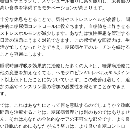
糖値をチェックし、スケジュール通りに薬を服用し、栄養価の
高い食事を準備するモチベーションが高まります。
十分な休息をとることで、気分やストレスレベルが改善し、間
接的に糖尿病コントロールに役立ちます。血糖値を上昇させる
ストレスホルモンが減少します。あなたは慢性疾患を管理する
日常の課題にうまく対処できます。この感情的な回復力は、生
活が忙しくなったときでさえ、糖尿病ケアのルーチンを続ける
ことを容易にします。
睡眠時無呼吸を効果的に治療した多くの人々は、糖尿病治療に
他の変更を加えなくても、ヘモグロビンA1cレベルが0.5ポイン
ト以上低下したことに気づいています。この改善は著しく、追
加の薬やインスリン量の増加の必要性を減らすことができま
す。
では、これはあなたにとって何を意味するのでしょうか？睡眠
問題を治療することは、糖尿病管理とは別のものではありませ
ん。それはあなたの全体的なケアの不可欠な部分です。より良
い睡眠のためにあなたが払う努力は、より良い血糖コントロー