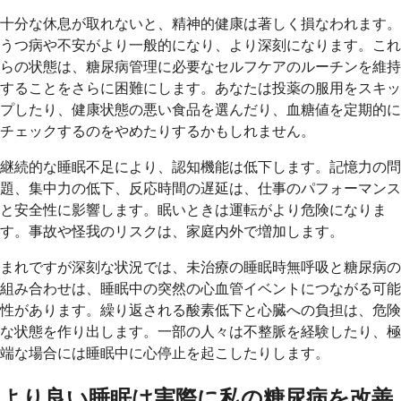
十分な休息が取れないと、精神的健康は著しく損なわれます。
うつ病や不安がより一般的になり、より深刻になります。これ
らの状態は、糖尿病管理に必要なセルフケアのルーチンを維持
することをさらに困難にします。あなたは投薬の服用をスキッ
プしたり、健康状態の悪い食品を選んだり、血糖値を定期的に
チェックするのをやめたりするかもしれません。
継続的な睡眠不足により、認知機能は低下します。記憶力の問
題、集中力の低下、反応時間の遅延は、仕事のパフォーマンス
と安全性に影響します。眠いときは運転がより危険になりま
す。事故や怪我のリスクは、家庭内外で増加します。
まれですが深刻な状況では、未治療の睡眠時無呼吸と糖尿病の
組み合わせは、睡眠中の突然の心血管イベントにつながる可能
性があります。繰り返される酸素低下と心臓への負担は、危険
な状態を作り出します。一部の人々は不整脈を経験したり、極
端な場合には睡眠中に心停止を起こしたりします。
より良い睡眠は実際に私の糖尿病を改善