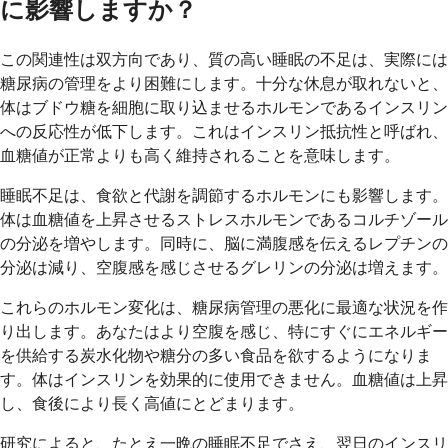
に影響しますか？
この関連性は双方向であり、質の高い睡眠の不足は、実際には
糖尿病の管理をより困難にします。十分な休息が取れないと、
体はブドウ糖を細胞に取り込ませるホルモンであるインスリン
への反応性が低下します。これはインスリン抵抗性と呼ばれ、
血糖値が正常よりも高く維持されることを意味します。
睡眠不足は、食欲と代謝を調節するホルモンにも影響します。
体は血糖値を上昇させるストレスホルモンであるコルチゾール
の分泌を増やします。同時に、脳に満腹感を伝えるレプチンの
分泌は減り、空腹感を感じさせるグレリンの分泌は増えます。
これらのホルモン変化は、糖尿病管理の悪化に最適な状況を作
り出します。あなたはより空腹を感じ、特にすぐにエネルギー
を供給する炭水化物や糖分の多い食品を欲するようになりま
す。体はインスリンを効果的に使用できません。血糖値は上昇
し、食後により長く高値にとどまります。
研究によると、たとえ一晩の睡眠不足でさえ、翌日のインスリ