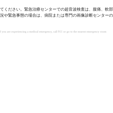
てください。緊急治療センターでの超音波検査は、腹痛、軟部
況や緊急事態の場合は、病院または専門の画像診断センターの
. If you are experiencing a medical emergency, call 911 or go to the nearest emergency room