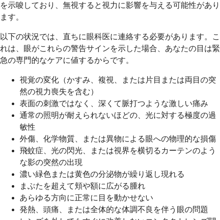
を示唆しており、無視すると視力に影響を与える可能性があり
ます。
以下の状況では、直ちに眼科医に連絡する必要があります。こ
れは、眼がこれらの警告サインを示した場合、あなたの目は緊
急の専門的なケアに値するからです。
視覚の変化（かすみ、複視、または片目または両目の突
然の視力喪失を含む）
表面の刺激ではなく、深くて脈打つような激しい痛み
通常の照明が耐えられないほどの、光に対する極度の過
敏性
外傷、化学物質、または異物による眼への物理的な損傷
飛蚊症、光の閃光、または視界を横切るカーテンのよう
な影の突然の出現
濃い緑色または黄色の分泌物が繰り返し現れる
まぶたを超えて頬や額に広がる腫れ
あらゆる方向に正常に目を動かせない
発熱、頭痛、または全体的な体調不良を伴う眼の問題