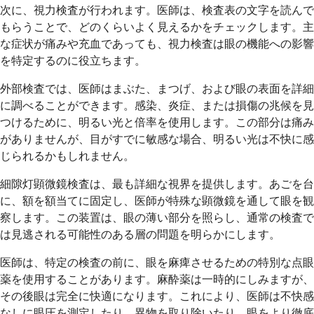
次に、視力検査が行われます。医師は、検査表の文字を読んで
もらうことで、どのくらいよく見えるかをチェックします。主
な症状が痛みや充血であっても、視力検査は眼の機能への影響
を特定するのに役立ちます。
外部検査では、医師はまぶた、まつげ、および眼の表面を詳細
に調べることができます。感染、炎症、または損傷の兆候を見
つけるために、明るい光と倍率を使用します。この部分は痛み
がありませんが、目がすでに敏感な場合、明るい光は不快に感
じられるかもしれません。
細隙灯顕微鏡検査は、最も詳細な視界を提供します。あごを台
に、額を額当てに固定し、医師が特殊な顕微鏡を通して眼を観
察します。この装置は、眼の薄い部分を照らし、通常の検査で
は見逃される可能性のある層の問題を明らかにします。
医師は、特定の検査の前に、眼を麻痺させるための特別な点眼
薬を使用することがあります。麻酔薬は一時的にしみますが、
その後眼は完全に快適になります。これにより、医師は不快感
なしに眼圧を測定したり、異物を取り除いたり、眼をより徹底