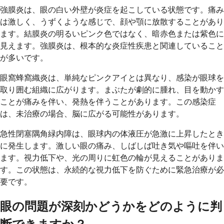
強膜炎は、眼の白い外壁が炎症を起こしている状態です。痛み
は激しく、うずくような感じで、顔や顎に放散することがあり
ます。結膜炎の明るいピンク色ではなく、暗赤色または紫色に
見えます。強膜炎は、根本的な炎症性疾患と関連していること
が多いです。
眼窩蜂窩織炎は、単純なピンクアイとは異なり、感染が眼球を
取り囲む組織に広がります。まぶたが劇的に腫れ、目を動かす
ことが痛みを伴い、発熱を伴うことがあります。この感染症
は、未治療の場合、脳に広がる可能性があります。
急性閉塞隅角緑内障は、眼球内の体液圧が急激に上昇したとき
に発生します。激しい眼の痛み、しばしば吐き気や嘔吐を伴い
ます。視力低下や、光の周りに虹色の輪が見えることがありま
す。この状態は、永続的な視力低下を防ぐために緊急治療が必
要です。
眼の問題が深刻かどうかをどのように判