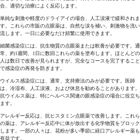
合、適切な治療によく反応します。
単純な刺激や軽度のドライアイの場合、人工涙液で緩和されま
す。これらの市販の点眼薬は、自然な涙を補い、刺激物を洗い
流します。一日に必要なだけ頻繁に使用できます。
細菌感染症には、抗生物質の点眼薬または軟膏が必要です。通
常、約1週間、1日に数回これらの薬を塗布します。ほとんどの
人は数日で改善が見られますが、完全なコースを完了すること
で感染症の再発を防ぎます。
ウイルス感染症には、通常、支持療法のみが必要です。医師
は、冷湿布、人工涙液、および休息を勧めることがあります。
抗ウイルス薬は、特にヘルペス関連の眼感染症の場合に役立ち
ます。
アレルギー反応は、抗ヒスタミン点眼薬で改善します。これら
の薬は、アレルギー反応中に体が放出する化学物質をブロック
します。一部の人々は、花粉が多い季節に経口アレルギー薬も
有益です。