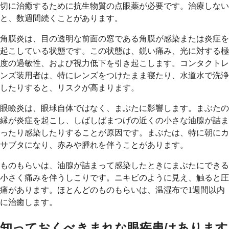
切に治癒するために抗生物質の点眼薬が必要です。治療しない
と、数週間続くことがあります。
角膜炎は、目の透明な前面の窓である角膜が感染または炎症を
起こしている状態です。この状態は、鋭い痛み、光に対する極
度の過敏性、および視力低下を引き起こします。コンタクトレ
ンズ装用者は、特にレンズをつけたまま寝たり、水道水で洗浄
したりすると、リスクが高まります。
眼瞼炎は、眼球自体ではなく、まぶたに影響します。まぶたの
縁が炎症を起こし、しばしばまつげの近くの小さな油腺が詰ま
ったり感染したりすることが原因です。まぶたは、特に朝にカ
サブタになり、赤みや腫れを伴うことがあります。
ものもらいは、油腺が詰まって感染したときにまぶたにできる
小さく痛みを伴うしこりです。ニキビのように見え、触ると圧
痛があります。ほとんどのものもらいは、温湿布で1週間以内
に治癒します。
知っておくべきまれな眼疾患はあります