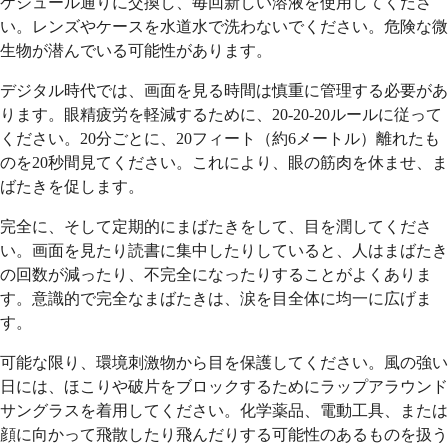
ケジュール通りに交換し、毎回新しい溶液を使用してくださ
い。レンズやケースを水道水で洗わないでください。危険な微
生物が潜んでいる可能性があります。
デジタル時代では、画面を見る時間は慎重に管理する必要があ
ります。眼精疲労を軽減するために、20-20-20ルールに従って
ください。20分ごとに、20フィート（約6メートル）離れたも
のを20秒間見てください。これにより、眼の筋肉を休ませ、ま
ばたきを促します。
完全に、そして定期的にまばたきをして、目を潤してくださ
い。画面を見たり読書に集中したりしていると、人はまばたき
の回数が減ったり、不完全になったりすることがよくありま
す。意識的で完全なまばたきは、涙を目全体に均一に広げま
す。
可能な限り、環境刺激物から目を保護してください。風の強い
日には、ほこりや破片をブロックするためにラップアラウンド
サングラスを着用してください。化学薬品、電動工具、または
顔に向かって飛散したり飛んだりする可能性のあるものを扱う