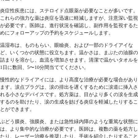
炎症性疾患には、ステロイド点眼薬が必要なことが多いです。
これらの強力な薬は炎症を迅速に軽減しますが、注意深い監視
が必要です。医師は、進行状況を確認し、副作用を監視するた
めにフォローアップの予約をスケジュールします。
温湿布は、ものもらい、眼瞼炎、および一部のドライアイな
ど、いくつかの状態に役立ちます。温かさは、まぶたの油腺の
詰まりを溶かし、血流を増加させます。清潔で温かいタオルを
1日に数回、5〜10分間当ててください。
慢性的なドライアイには、より高度な治療が必要な場合があり
ます。涙点プラグは、涙の排出を遅くするために涙道に挿入さ
れる小さなデバイスです。処方薬は、目がより多くの涙を生成
するのを助けたり、涙の生成を妨げる炎症を軽減したりするこ
とができます。
ぶどう膜炎、強膜炎、または急性緑内障のような重篤な状態に
は、より集中的な治療が必要です。医師は、複数の薬を処方し
たり、レーザー治療を推奨したり、手術を紹介したりすること