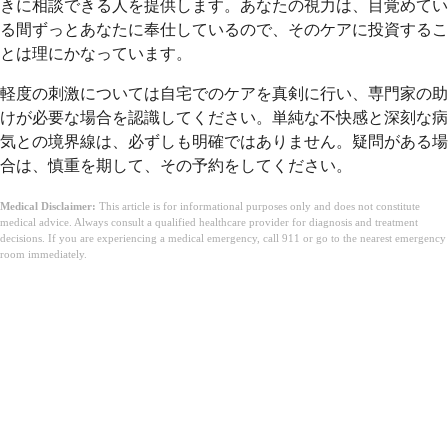
きに相談できる人を提供します。あなたの視力は、目覚めてい
る間ずっとあなたに奉仕しているので、そのケアに投資するこ
とは理にかなっています。
軽度の刺激については自宅でのケアを真剣に行い、専門家の助
けが必要な場合を認識してください。単純な不快感と深刻な病
気との境界線は、必ずしも明確ではありません。疑問がある場
合は、慎重を期して、その予約をしてください。
Medical Disclaimer:
This article is for informational purposes only and does not constitute
medical advice. Always consult a qualified healthcare provider for diagnosis and treatment
decisions. If you are experiencing a medical emergency, call 911 or go to the nearest emergency
room immediately.