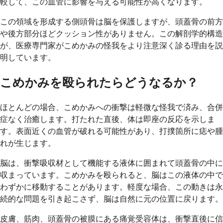
較して、この血管に影響を与える可能性が高くなります。
この領域を形成する側頭骨は脳を保護しますが、頭蓋骨の前方
や後方部分ほどクッション性がありません。この解剖学的構造
が、医療専門家がこめかみの怪我をより注意深く診る理由を説
明しています。
こめかみを殴られたらどうなるか？
ほとんどの場合、こめかみへの衝撃は軽微な怪我で済み、合併
症なく治癒します。打たれた直後、体は即座の反応を示しま
す。表面近くの血管が破れる可能性があり、打撲箇所に痣や腫
れが生じます。
脳は、衝撃吸収材として機能する液体に囲まれて頭蓋骨の中に
収まっています。こめかみを殴られると、脳はこの液体の中で
わずかに移動することがあります。軽度な場合、この動きは永
続的な問題を引き起こさず、脳は自然に元の位置に戻ります。
皮膚、筋肉、頭蓋骨の被膜にある痛覚受容体は、衝撃直後に信