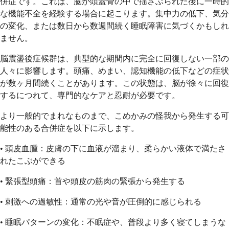
併症です。これは、脳が頭蓋骨の中で揺さぶられた後に一時的
な機能不全を経験する場合に起こります。集中力の低下、気分
の変化、または数日から数週間続く睡眠障害に気づくかもしれ
ません。
脳震盪後症候群は、典型的な期間内に完全に回復しない一部の
人々に影響します。頭痛、めまい、認知機能の低下などの症状
が数ヶ月間続くことがあります。この状態は、脳が徐々に回復
するにつれて、専門的なケアと忍耐が必要です。
より一般的でまれなものまで、こめかみの怪我から発生する可
能性のある合併症を以下に示します。
• 頭皮血腫：皮膚の下に血液が溜まり、柔らかい液体で満たさ
れたこぶができる
• 緊張型頭痛：首や頭皮の筋肉の緊張から発生する
• 刺激への過敏性：通常の光や音が圧倒的に感じられる
• 睡眠パターンの変化：不眠症や、普段より多く寝てしまうな