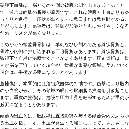
硬膜下血腫は、脳とその外側の被膜の間で出血が起こること
で、通常は静脈の断裂が原因です。これは硬膜外出血よりもゆ
っくりと進行し、症状が出るまでに数日または数週間かかるこ
とがあります。高齢者は、静脈が加齢とともに伸びやすくなる
ため、リスクが高くなります。
こめかみの頭蓋骨骨折は、単純なひび割れである線状骨折と、
骨片が内側に押し込まれる圧迫骨折があります。線状骨折は、
監視下で自然に治癒することがよくあります。圧迫骨折は、骨
片が脳を圧迫している場合や、骨折が重要な領域に及んでいる
場合は、手術が必要になることがあります。
脳挫傷は、本質的には脳組織自体の打撲です。衝撃により脳内
の小血管が破れ、その領域の腫れや脳細胞の損傷を引き起こし
ます。重度の挫傷は、危険な圧力上昇を軽減するために手術が
必要になることがあります。
頭蓋内出血とは、脳組織に直接影響を与える頭蓋骨内のあらゆ
る出血を指します。出血が発生する場所によって、さまざまな