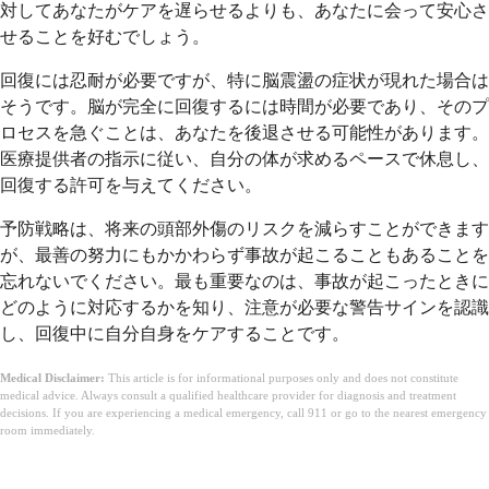
対してあなたがケアを遅らせるよりも、あなたに会って安心さ
せることを好むでしょう。
回復には忍耐が必要ですが、特に脳震盪の症状が現れた場合は
そうです。脳が完全に回復するには時間が必要であり、そのプ
ロセスを急ぐことは、あなたを後退させる可能性があります。
医療提供者の指示に従い、自分の体が求めるペースで休息し、
回復する許可を与えてください。
予防戦略は、将来の頭部外傷のリスクを減らすことができます
が、最善の努力にもかかわらず事故が起こることもあることを
忘れないでください。最も重要なのは、事故が起こったときに
どのように対応するかを知り、注意が必要な警告サインを認識
し、回復中に自分自身をケアすることです。
Medical Disclaimer:
This article is for informational purposes only and does not constitute
medical advice. Always consult a qualified healthcare provider for diagnosis and treatment
decisions. If you are experiencing a medical emergency, call 911 or go to the nearest emergency
room immediately.