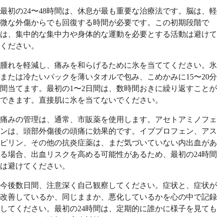
最初の24〜48時間は、休息が最も重要な治療法です。脳は、軽
微な外傷からでも回復する時間が必要です。この初期段階で
は、集中的な集中力や身体的な運動を必要とする活動は避けて
ください。
腫れを軽減し、痛みを和らげるために氷を当ててください。氷
または冷たいパックを薄いタオルで包み、こめかみに15〜20分
間当てます。最初の1〜2日間は、数時間おきに繰り返すことが
できます。直接肌に氷を当てないでください。
痛みの管理は、通常、市販薬を使用します。アセトアミノフェ
ンは、頭部外傷後の頭痛に効果的です。イブプロフェン、アス
ピリン、その他の抗炎症薬は、まだ気づいていない内出血があ
る場合、出血リスクを高める可能性があるため、最初の24時間
は避けてください。
今後数日間、注意深く自己観察してください。症状と、症状が
改善しているか、同じままか、悪化しているかを心の中で記録
してください。最初の24時間は、定期的に誰かに様子を見ても