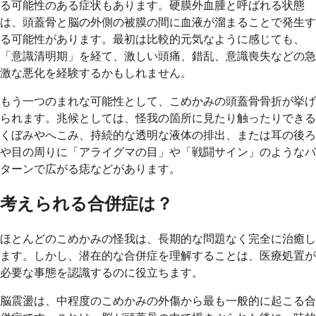
る可能性のある症状もあります。硬膜外血腫と呼ばれる状態
は、頭蓋骨と脳の外側の被膜の間に血液が溜まることで発生す
る可能性があります。最初は比較的元気なように感じても、
「意識清明期」を経て、激しい頭痛、錯乱、意識喪失などの急
激な悪化を経験するかもしれません。
もう一つのまれな可能性として、こめかみの頭蓋骨骨折が挙げ
られます。兆候としては、怪我の箇所に見たり触ったりできる
くぼみやへこみ、持続的な透明な液体の排出、または耳の後ろ
や目の周りに「アライグマの目」や「戦闘サイン」のようなパ
ターンで広がる痣などがあります。
考えられる合併症は？
ほとんどのこめかみの怪我は、長期的な問題なく完全に治癒し
ます。しかし、潜在的な合併症を理解することは、医療処置が
必要な事態を認識するのに役立ちます。
脳震盪は、中程度のこめかみの外傷から最も一般的に起こる合