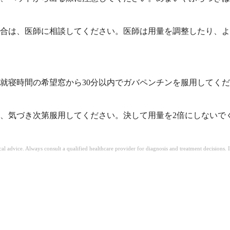
合は、医師に相談してください。医師は用量を調整したり、よ
就寝時間の希望窓から30分以内でガバペンチンを服用してく
、気づき次第服用してください。決して用量を2倍にしないで
ical advice. Always consult a qualified healthcare provider for diagnosis and treatment decisions