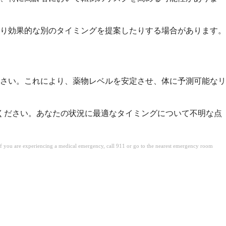
り効果的な別のタイミングを提案したりする場合があります。
ださい。これにより、薬物レベルを安定させ、体に予測可能なリ
ください。あなたの状況に最適なタイミングについて不明な点
. If you are experiencing a medical emergency, call 911 or go to the nearest emergency room