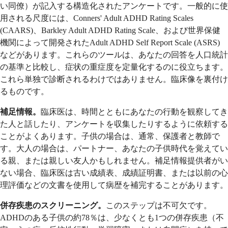
い同僚）が記入する構造化されたアンケートです。一般的に使
用される尺度には、Conners' Adult ADHD Rating Scales
(CAARS)、Barkley Adult ADHD Rating Scale、および世界保健
機関によって開発されたAdult ADHD Self Report Scale (ASRS)
などがあります。これらのツールは、あなたの回答を人口統計
の基準と比較し、症状の重症度を定量化するのに役立ちます。
これら単独で診断されるわけではありません。臨床像を裏付け
るものです。
補足情報。
臨床医は、時間とともにあなたの行動を観察してき
た人と話したり、アンケートを収集したりするように依頼する
ことがよくあります。子供の場合は、通常、保護者と教師で
す。大人の場合は、パートナー、あなたの子供時代を覚えてい
る親、または親しい友人かもしれません。補足情報提供者がい
ない場合、臨床医は古い成績表、成績証明書、または以前の心
理評価などの文書を使用して病歴を補完することがあります。
併存疾患のスクリーニング。
このステップは不可欠です。
ADHDのある子供の約78％は、少なくとも1つの併存疾患（不