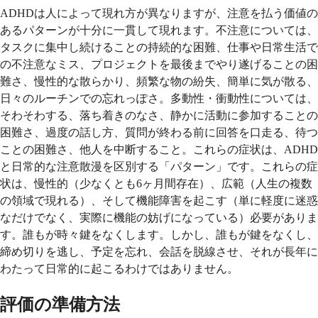
ADHDは人によって現れ方が異なりますが、注意を払う価値の
あるパターンが十分に一貫して現れます。不注意については、
タスクに集中し続けることの持続的な困難、仕事や日常生活で
の不注意なミス、プロジェクトを最後までやり遂げることの困
難さ、慢性的な散らかり、頻繁な物の紛失、簡単に気が散る、
日々のルーチンでの忘れっぽさ。多動性・衝動性については、
そわそわする、落ち着きのなさ、静かに活動に参加することの
困難さ、過度の話し方、質問が終わる前に回答を口走る、待つ
ことの困難さ、他人を中断すること。これらの症状は、ADHD
と日常的な注意散漫を区別する「パターン」です。これらの症
状は、慢性的（少なくとも6ヶ月間存在）、広範（人生の複数
の領域で現れる）、そして機能障害を起こす（単に軽度に迷惑
なだけでなく、実際に機能の妨げになっている）必要がありま
す。誰もが時々鍵をなくします。しかし、誰もが鍵をなくし、
締め切りを逃し、予定を忘れ、会話を脱線させ、それが長年に
わたって日常的に起こるわけではありません。
評価の準備方法