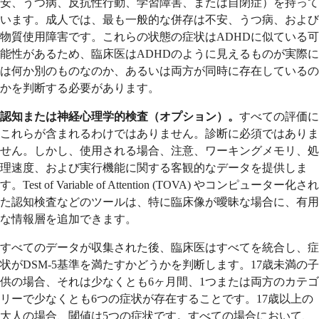
安、うつ病、反抗性行動、学習障害、または自閉症）を持って
います。成人では、最も一般的な併存は不安、うつ病、および
物質使用障害です。これらの状態の症状はADHDに似ている可
能性があるため、臨床医はADHDのように見えるものが実際に
は何か別のものなのか、あるいは両方が同時に存在しているの
かを判断する必要があります。
認知または神経心理学的検査（オプション）。
すべての評価に
これらが含まれるわけではありません。診断に必須ではありま
せん。しかし、使用される場合、注意、ワーキングメモリ、処
理速度、および実行機能に関する客観的なデータを提供しま
す。Test of Variable of Attention (TOVA) やコンピューター化され
た認知検査などのツールは、特に臨床像が曖昧な場合に、有用
な情報層を追加できます。
すべてのデータが収集された後、臨床医はすべてを統合し、症
状がDSM-5基準を満たすかどうかを判断します。17歳未満の子
供の場合、それは少なくとも6ヶ月間、1つまたは両方のカテゴ
リーで少なくとも6つの症状が存在することです。17歳以上の
大人の場合、閾値は5つの症状です。すべての場合において、