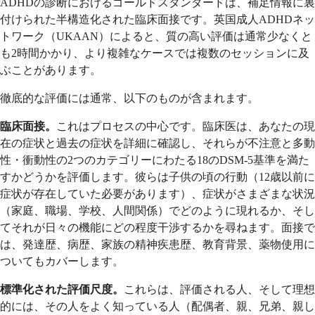
ADHDの診断におけるゴールドスタンダードは、補足情報に裏
付けられた半構造化された臨床面接です。英国成人ADHDネッ
トワーク（UKAAN）によると、質の高い評価は通常少なくと
も2時間かかり、より複雑なケースでは複数のセッションに及
ぶことがあります。
徹底的な評価には通常、以下のものが含まれます。
臨床面接。
これはプロセスの中心です。臨床医は、あなたの現
在の症状と過去の症状を詳細に確認し、それらが不注意と多動
性・衝動性の2つのカテゴリーにわたる18のDSM-5基準を満た
すかどうかを評価します。彼らは子供の頃の行動（12歳以前に
症状が存在していた必要があります）、症状がさまざまな状況
（家庭、職場、学校、人間関係）でどのように現れるか、そし
てそれが日々の機能にどの程度干渉するかを尋ねます。面接で
は、発達歴、病歴、家族の精神疾患歴、教育背景、薬物使用に
ついてもカバーします。
標準化された評価尺度。
これらは、評価される人、そして理想
的には、その人をよく知っている人（配偶者、親、兄弟、親し