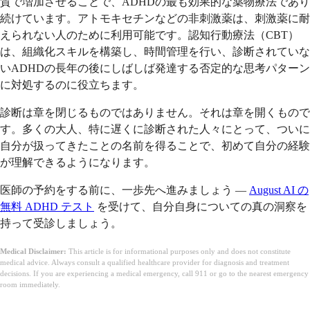
質で増加させることで、ADHDの最も効果的な薬物療法であり
続けています。アトモキセチンなどの非刺激薬は、刺激薬に耐
えられない人のために利用可能です。認知行動療法（CBT）
は、組織化スキルを構築し、時間管理を行い、診断されていな
いADHDの長年の後にしばしば発達する否定的な思考パターン
に対処するのに役立ちます。
診断は章を閉じるものではありません。それは章を開くもので
す。多くの大人、特に遅くに診断された人々にとって、ついに
自分が扱ってきたことの名前を得ることで、初めて自分の経験
が理解できるようになります。
医師の予約をする前に、一歩先へ進みましょう —
August AI の
無料 ADHD テスト
を受けて、自分自身についての真の洞察を
持って受診しましょう。
Medical Disclaimer:
This article is for informational purposes only and does not constitute
medical advice. Always consult a qualified healthcare provider for diagnosis and treatment
decisions. If you are experiencing a medical emergency, call 911 or go to the nearest emergency
room immediately.