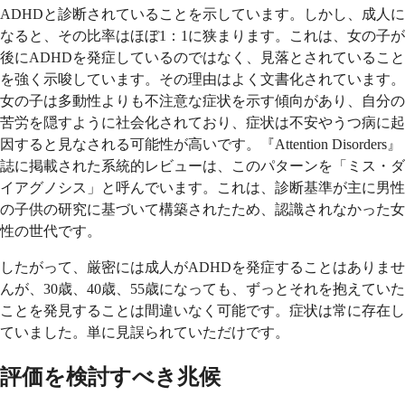
ADHDと診断されていることを示しています。しかし、成人に
なると、その比率はほぼ1：1に狭まります。これは、女の子が
後にADHDを発症しているのではなく、見落とされていること
を強く示唆しています。その理由はよく文書化されています。
女の子は多動性よりも不注意な症状を示す傾向があり、自分の
苦労を隠すように社会化されており、症状は不安やうつ病に起
因すると見なされる可能性が高いです。『Attention Disorders』
誌に掲載された系統的レビューは、このパターンを「ミス・ダ
イアグノシス」と呼んでいます。これは、診断基準が主に男性
の子供の研究に基づいて構築されたため、認識されなかった女
性の世代です。
したがって、厳密には成人がADHDを発症することはありませ
んが、30歳、40歳、55歳になっても、ずっとそれを抱えていた
ことを発見することは間違いなく可能です。症状は常に存在し
ていました。単に見誤られていただけです。
評価を検討すべき兆候