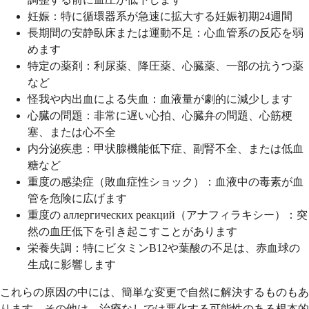
妊娠：特に循環器系が急速に拡大する妊娠初期24週間
長期間の安静臥床または運動不足：心血管系の反応を弱
めます
特定の薬剤：利尿薬、降圧薬、心臓薬、一部の抗うつ薬
など
怪我や内出血による失血：血液量が劇的に減少します
心臓の問題：非常に遅い心拍、心臓弁の問題、心筋梗
塞、または心不全
内分泌疾患：甲状腺機能低下症、副腎不全、または低血
糖など
重度の感染症（敗血症性ショック）：血液中の毒素が血
管を危険に広げます
重度の аллергических реакций（アナフィラキシー）：突
然の血圧低下を引き起こすことがあります
栄養失調：特にビタミンB12や葉酸の不足は、赤血球の
生成に影響します
これらの原因の中には、簡単な変更で自然に解決するものもあ
ります。その他は、治療なしでは悪化する可能性のある根本的