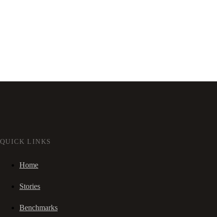
QUICK LINKS
Home
Stories
Benchmarks