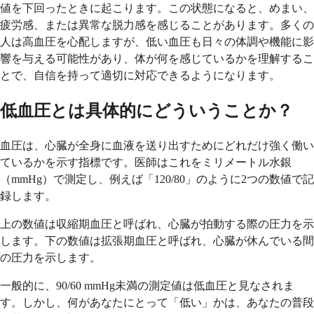
値を下回ったときに起こります。この状態になると、めまい、
疲労感、または異常な脱力感を感じることがあります。多くの
人は高血圧を心配しますが、低い血圧も日々の体調や機能に影
響を与える可能性があり、体が何を感じているかを理解するこ
とで、自信を持って適切に対応できるようになります。
低血圧とは具体的にどういうことか？
血圧は、心臓が全身に血液を送り出すためにどれだけ強く働い
ているかを示す指標です。医師はこれをミリメートル水銀
（mmHg）で測定し、例えば「120/80」のように2つの数値で記
録します。
上の数値は収縮期血圧と呼ばれ、心臓が拍動する際の圧力を示
します。下の数値は拡張期血圧と呼ばれ、心臓が休んでいる間
の圧力を示します。
一般的に、90/60 mmHg未満の測定値は低血圧と見なされま
す。しかし、何があなたにとって「低い」かは、あなたの普段