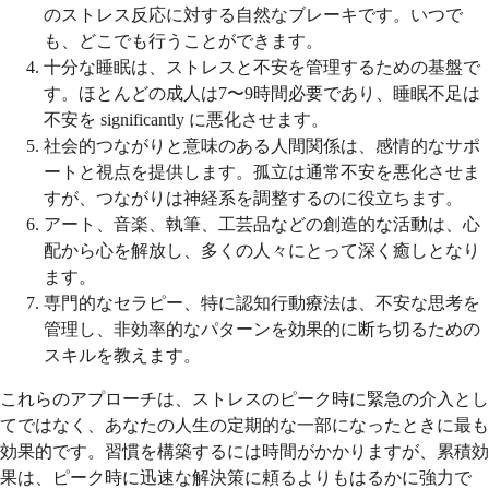
のストレス反応に対する自然なブレーキです。いつで
も、どこでも行うことができます。
十分な睡眠は、ストレスと不安を管理するための基盤で
す。ほとんどの成人は7〜9時間必要であり、睡眠不足は
不安を significantly に悪化させます。
社会的つながりと意味のある人間関係は、感情的なサポ
ートと視点を提供します。孤立は通常不安を悪化させま
すが、つながりは神経系を調整するのに役立ちます。
アート、音楽、執筆、工芸品などの創造的な活動は、心
配から心を解放し、多くの人々にとって深く癒しとなり
ます。
専門的なセラピー、特に認知行動療法は、不安な思考を
管理し、非効率的なパターンを効果的に断ち切るための
スキルを教えます。
これらのアプローチは、ストレスのピーク時に緊急の介入とし
てではなく、あなたの人生の定期的な一部になったときに最も
効果的です。習慣を構築するには時間がかかりますが、累積効
果は、ピーク時に迅速な解決策に頼るよりもはるかに強力で