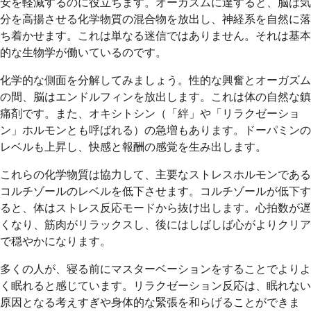
安を軽減するのに役立ちます。オーガズムに達すると、脳は気
分を高揚させる化学物質の混合物を放出し、神経系を自然に落
ち着かせます。これは単なる迷信ではありません。それは基本
的な生物学が働いているのです。
化学的な側面を分解してみましょう。性的な興奮とオーガズム
の間、脳はエンドルフィンを放出します。これは体の自然な鎮
痛剤です。また、オキシトシン（「絆」や「リラクゼーショ
ン」ホルモンとも呼ばれる）の急増もあります。ドーパミンの
レベルも上昇し、快感と報酬の感覚を生み出します。
これらの化学物質は協力して、主要なストレスホルモンである
コルチゾールのレベルを低下させます。コルチゾールが低下す
ると、体はストレス反応モードから抜け出します。心拍数が遅
くなり、筋肉がリラックスし、後にはしばしば心がよりクリア
で穏やかになります。
多くの人が、寝る前にマスターベーションをすることでよりよ
く眠れると感じています。リラクゼーション反応は、眠れない
原因となる考えすぎや身体的な緊張を和らげることができま