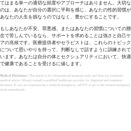
てはまる単一の適切な頻度やアプローチはありません。大切な
のは、あなたが自分の選択に平和を感じ、あなたの性的習慣が
あなたの人生を損なうのではなく、豊かにすることです。
もしあなたが不安、罪悪感、またはあなたの習慣についての懸
念で苦しんでいるなら、サポートを求めることは強さと自己ケ
アの兆候です。医療提供者やセラピストは、これらのトピック
について思いやりを持って、判断なしで話すように訓練されて
います。あなたは自分の体とセクシュアリティにおいて、快適
で健康であることを受けるに値します。
Medical Disclaimer:
This article is for informational purposes only and does not constitute
medical advice. Always consult a qualified healthcare provider for diagnosis and treatment
decisions. If you are experiencing a medical emergency, call 911 or go to the nearest emergency
room immediately.