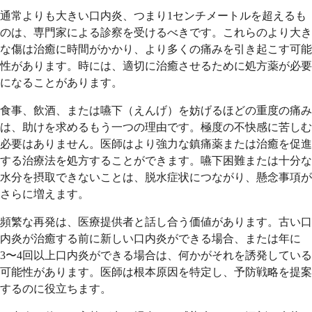
通常よりも大きい口内炎、つまり1センチメートルを超えるも
のは、専門家による診察を受けるべきです。これらのより大き
な傷は治癒に時間がかかり、より多くの痛みを引き起こす可能
性があります。時には、適切に治癒させるために処方薬が必要
になることがあります。
食事、飲酒、または嚥下（えんげ）を妨げるほどの重度の痛み
は、助けを求めるもう一つの理由です。極度の不快感に苦しむ
必要はありません。医師はより強力な鎮痛薬または治癒を促進
する治療法を処方することができます。嚥下困難または十分な
水分を摂取できないことは、脱水症状につながり、懸念事項が
さらに増えます。
頻繁な再発は、医療提供者と話し合う価値があります。古い口
内炎が治癒する前に新しい口内炎ができる場合、または年に
3〜4回以上口内炎ができる場合は、何かがそれを誘発している
可能性があります。医師は根本原因を特定し、予防戦略を提案
するのに役立ちます。