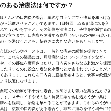
のある治療法は何ですか？
ほとんどの口内炎の場合、単純な自宅ケアで不快感を和らげな
がら治癒させることができます。1日数回、ぬるま湯に塩を入
れてうがいをすると、その部位を清潔にし、炎症を軽減するの
に役立ちます。口内炎を刺激する食品（辛いものや酸っぱいも
の）を避けることも、快適さに大きな違いをもたらします。
市販のゲルやペーストは、一時的な痛みの緩和を提供できま
す。これらの製品には、局所麻酔成分（ベンゾカインなど）
や、その部位を麻痺させたり、口内炎をさらなる刺激から保護
したりするのに役立つ過酸化水素などが含まれていることがよ
くあります。これらを口内炎に直接塗布すると、食事や飲酒が
より快適になります。
自宅での治療が不十分な場合、医師はより強力な薬を処方でき
ます。ステロイドやその他の抗炎症薬を含む処方うがい薬は、
腫れを軽減し、治癒を早めることができます。これらのうがい
薬は、複数の口内炎がある場合や、非常に痛みを伴う場合に特