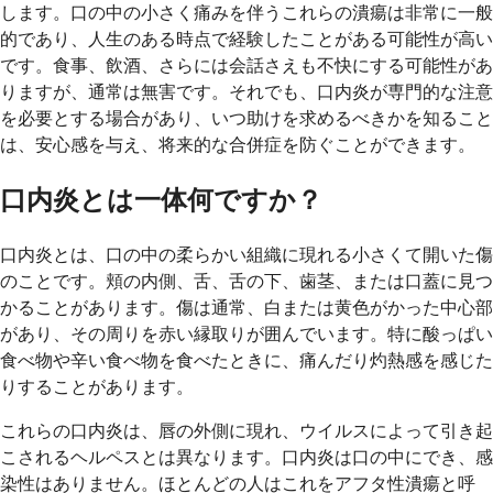
します。口の中の小さく痛みを伴うこれらの潰瘍は非常に一般
的であり、人生のある時点で経験したことがある可能性が高い
です。食事、飲酒、さらには会話さえも不快にする可能性があ
りますが、通常は無害です。それでも、口内炎が専門的な注意
を必要とする場合があり、いつ助けを求めるべきかを知ること
は、安心感を与え、将来的な合併症を防ぐことができます。
口内炎とは一体何ですか？
口内炎とは、口の中の柔らかい組織に現れる小さくて開いた傷
のことです。頬の内側、舌、舌の下、歯茎、または口蓋に見つ
かることがあります。傷は通常、白または黄色がかった中心部
があり、その周りを赤い縁取りが囲んでいます。特に酸っぱい
食べ物や辛い食べ物を食べたときに、痛んだり灼熱感を感じた
りすることがあります。
これらの口内炎は、唇の外側に現れ、ウイルスによって引き起
こされるヘルペスとは異なります。口内炎は口の中にでき、感
染性はありません。ほとんどの人はこれをアフタ性潰瘍と呼