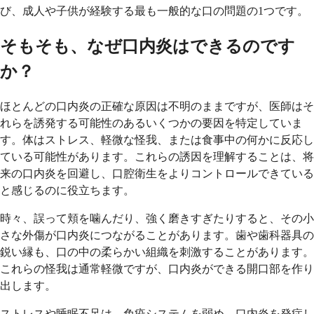
び、成人や子供が経験する最も一般的な口の問題の1つです。
そもそも、なぜ口内炎はできるのです
か？
ほとんどの口内炎の正確な原因は不明のままですが、医師はそ
れらを誘発する可能性のあるいくつかの要因を特定していま
す。体はストレス、軽微な怪我、または食事中の何かに反応し
ている可能性があります。これらの誘因を理解することは、将
来の口内炎を回避し、口腔衛生をよりコントロールできている
と感じるのに役立ちます。
時々、誤って頬を噛んだり、強く磨きすぎたりすると、その小
さな外傷が口内炎につながることがあります。歯や歯科器具の
鋭い縁も、口の中の柔らかい組織を刺激することがあります。
これらの怪我は通常軽微ですが、口内炎ができる開口部を作り
出します。
ストレスや睡眠不足は、免疫システムを弱め、口内炎を発症し