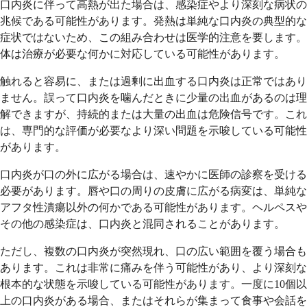
口内炎に伴って高熱が出た場合は、感染症やより深刻な病状の
兆候である可能性があります。発熱は単純な口内炎の典型的な
症状ではないため、この組み合わせは医学的注意を要します。
体は治療が必要な何かに対応している可能性があります。
触れると容易に、または過剰に出血する口内炎は正常ではあり
ません。誤って口内炎を噛んだときに少量の出血があるのは理
解できますが、持続的または大量の出血は危険信号です。これ
は、専門的な評価が必要なより深い問題を示唆している可能性
があります。
口内炎が口の外に広がる場合は、速やかに医師の診察を受ける
必要があります。唇や口の周りの皮膚に広がる病変は、単純な
アフタ性潰瘍以外の何かである可能性があります。ヘルペスや
その他の感染症は、口内炎と混同されることがあります。
ただし、複数の口内炎が突然現れ、口の広い範囲を覆う場合も
あります。これは非常に痛みを伴う可能性があり、より深刻な
根本的な状態を示唆している可能性があります。一度に10個以
上の口内炎がある場合、またはそれらが集まって食事や会話を