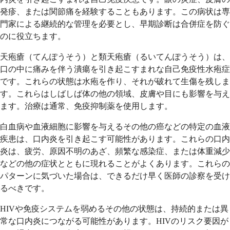
発疹、または関節痛を経験することもあります。この病状は専
門家による継続的な管理を必要とし、早期診断は合併症を防ぐ
のに役立ちます。
天疱瘡（てんぽうそう）と類天疱瘡（るいてんぽうそう）は、
口の中に痛みを伴う潰瘍を引き起こすまれな自己免疫性水疱症
です。これらの状態は水疱を作り、それが破れて生傷を残しま
す。これらはしばしば体の他の領域、皮膚や目にも影響を与え
ます。治療は通常、免疫抑制薬を使用します。
白血病や血液細胞に影響を与えるその他の癌などの特定の血液
疾患は、口内炎を引き起こす可能性があります。これらの口内
炎は、疲労、原因不明のあざ、頻繁な感染症、または体重減少
などの他の症状とともに現れることがよくあります。これらの
パターンに気づいた場合は、できるだけ早く医師の診察を受け
るべきです。
HIVや免疫システムを弱めるその他の状態は、持続的または異
常な口内炎につながる可能性があります。HIVのリスク要因が