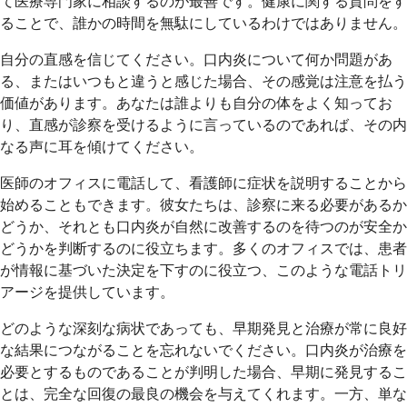
て医療専門家に相談するのが最善です。健康に関する質問をす
ることで、誰かの時間を無駄にしているわけではありません。
自分の直感を信じてください。口内炎について何か問題があ
る、またはいつもと違うと感じた場合、その感覚は注意を払う
価値があります。あなたは誰よりも自分の体をよく知ってお
り、直感が診察を受けるように言っているのであれば、その内
なる声に耳を傾けてください。
医師のオフィスに電話して、看護師に症状を説明することから
始めることもできます。彼女たちは、診察に来る必要があるか
どうか、それとも口内炎が自然に改善するのを待つのが安全か
どうかを判断するのに役立ちます。多くのオフィスでは、患者
が情報に基づいた決定を下すのに役立つ、このような電話トリ
アージを提供しています。
どのような深刻な病状であっても、早期発見と治療が常に良好
な結果につながることを忘れないでください。口内炎が治療を
必要とするものであることが判明した場合、早期に発見するこ
とは、完全な回復の最良の機会を与えてくれます。一方、単な