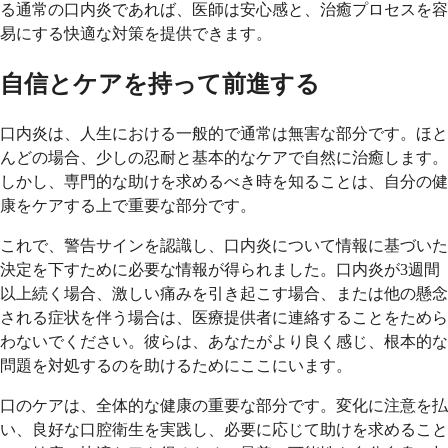
る通常の口内炎であれば、医師は安心感と、治癒プロセスを容
易にする快適な対策を提供できます。
自信とケアを持って前進する
口内炎は、人生における一般的で通常は無害な部分です。ほと
んどの場合、少しの忍耐と基本的なケアで自然に治癒します。
しかし、専門的な助けを求めるべき時を知ることは、自分の健
康をケアする上で重要な部分です。
これで、警告サインを認識し、口内炎について情報に基づいた
決定を下すために必要な情報が得られました。口内炎が3週間
以上続く場合、激しい痛みを引き起こす場合、または他の懸念
される症状を伴う場合は、医療提供者に連絡することをためら
わないでください。彼らは、あなたがより良く感じ、根本的な
問題を対処するのを助けるためにここにいます。
口のケアは、全体的な健康の重要な部分です。変化に注意を払
い、良好な口腔衛生を実践し、必要に応じて助けを求めること