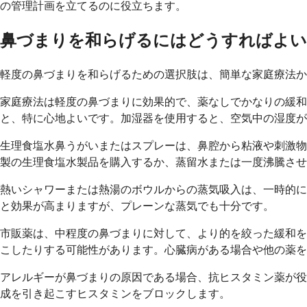
の管理計画を立てるのに役立ちます。
鼻づまりを和らげるにはどうすればよい
軽度の鼻づまりを和らげるための選択肢は、簡単な家庭療法か
家庭療法は軽度の鼻づまりに効果的で、薬なしでかなりの緩
と、特に心地よいです。加湿器を使用すると、空気中の湿度が
生理食塩水鼻うがいまたはスプレーは、鼻腔から粘液や刺激物
製の生理食塩水製品を購入するか、蒸留水または一度沸騰させ
熱いシャワーまたは熱湯のボウルからの蒸気吸入は、一時的に
と効果が高まりますが、プレーンな蒸気でも十分です。
市販薬は、中程度の鼻づまりに対して、より的を絞った緩和を
こしたりする可能性があります。心臓病がある場合や他の薬を
アレルギーが鼻づまりの原因である場合、抗ヒスタミン薬が役
成を引き起こすヒスタミンをブロックします。