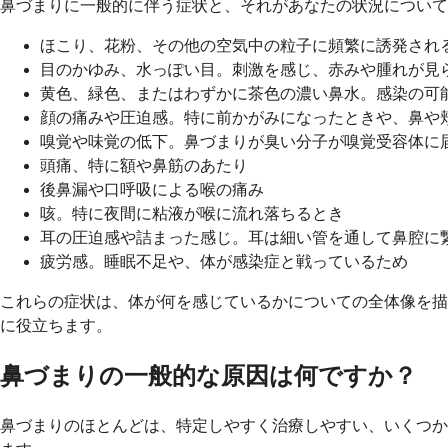
鼻づまりに一般的に伴う症状と、それがあなたの状況について
ほこり、花粉、その他の空気中の粒子に頻繁に誘発され
目のかゆみ、水っぽい目。刺激を感じ、赤みや腫れが見
黄色、緑色、またはわずかに茶色の濃い鼻水。感染の可
顔の痛みや圧迫感。特に前かがみになったときや、鼻や
嗅覚や味覚の低下。鼻づまりが臭い分子が嗅覚受容体に
頭痛、特に額や鼻筋のあたり
後鼻漏や口呼吸による喉の痛み
咳。特に夜間に粘液が喉に流れ落ちるとき
耳の圧迫感や詰まった感じ。耳は細い管を通して鼻腔に
疲労感。睡眠不足や、体が感染症と戦っているため
これらの症状は、体が何を感じているかについての全体像を描
に役立ちます。
鼻づまりの一般的な原因は何ですか？
鼻づまりのほとんどは、特定しやすく治療しやすい、いくつか