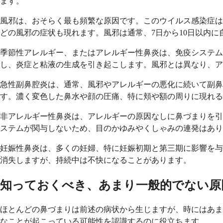
ます。
風邪は、おそらく最も頻繁な原因です。このウイルス感染症は
どの風邪の症状も現れます。風邪は通常、7日から10日以内に
季節性アレルギー、またはアレルギー性鼻炎は、免疫システム
し、炎症と粘液の生成を引き起こします。風邪とは異なり、ア
急性副鼻腔炎は、通常、風邪やアレルギーの悪化に続いて副鼻
す。濃く変色した鼻水や顔の圧痛、特に頬や額の周りに現れる
非アレルギー性鼻炎は、アレルギーの原因なしに鼻づまりを引
ステムが関与しないため、目のかゆみやくしゃみの連発はあり
妊娠性鼻炎は、多くの妊婦、特に妊娠初期と第三期に影響を与
消失しますが、持続中は不快になることがあります。
知っておくべき、あまり一般的でない原
ほとんどの鼻づまりは前述の病状から生じますが、時にはあま
なことが起こっている可能性を認識するのに役立ちます。