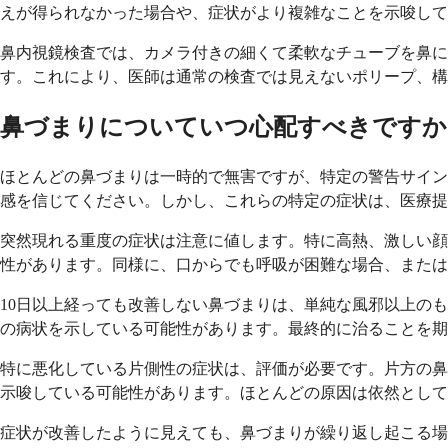
えが得られなかった場合や、症状がより複雑なことを示唆して
鼻内視鏡検査では、カメラ付きの細くて柔軟なチューブを鼻
す。これにより、医師は通常の検査では見えないポリープ、構
鼻づまりについていつ心配すべきですか
ほとんどの鼻づまりは一時的で無害ですが、特定の警告サイン
感を信じてください。しかし、これらの特定の症状は、医療提
突然現れる重度の症状は注意に値します。特に高熱、激しい顔
性があります。同様に、口からでも呼吸が困難な場合、または
10日以上経っても改善しない鼻づまりは、単純な風邪以上の
の病状を示している可能性があります。最終的に治ることを期
特に悪化している片側性の症状は、評価が必要です。片方の鼻
示唆している可能性があります。ほとんどの原因は依然として
症状が改善したように見えても、鼻づまりが繰り返し起こる場