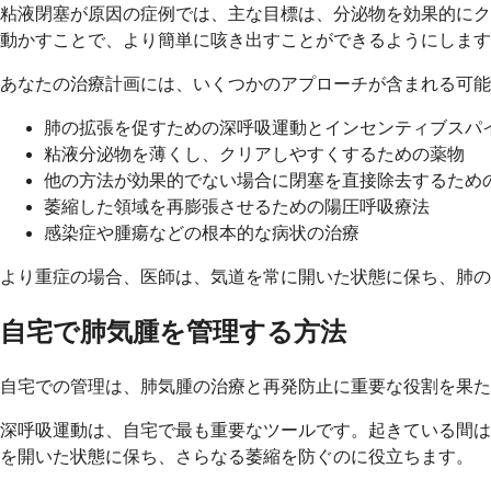
粘液閉塞が原因の症例では、主な目標は、分泌物を効果的にク
動かすことで、より簡単に咳き出すことができるようにします
あなたの治療計画には、いくつかのアプローチが含まれる可能
肺の拡張を促すための深呼吸運動とインセンティブスパ
粘液分泌物を薄くし、クリアしやすくするための薬物
他の方法が効果的でない場合に閉塞を直接除去するため
萎縮した領域を再膨張させるための陽圧呼吸療法
感染症や腫瘍などの根本的な病状の治療
より重症の場合、医師は、気道を常に開いた状態に保ち、肺の
自宅で肺気腫を管理する方法
自宅での管理は、肺気腫の治療と再発防止に重要な役割を果た
深呼吸運動は、自宅で最も重要なツールです。起きている間は
を開いた状態に保ち、さらなる萎縮を防ぐのに役立ちます。