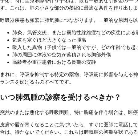
手術、特に全身麻酔を伴う手術は、最も一般的な引き金の一つ
す。これは、肺の小さな部分の萎縮に最適な条件を作り出しま
呼吸器疾患も頻繁に肺気腫につながります。一般的な原因を以
肺炎、気管支炎、または嚢胞性線維症などの疾患による
気道を塞ぐほど大きくなった腫瘍
吸入した異物（子供では一般的ですが、どの年齢でも起
肺の周囲に体液や空気が蓄積される胸部外傷
高齢者や重症患者における長期の安静
まれに、呼吸を抑制する特定の薬物、呼吸筋に影響を与える神
ランスを妨げるものすべてです。
いつ肺気腫の診察を受けるべきか？
突然のまたは悪化する呼吸困難、特に胸痛を伴う場合は、医療
皮膚や唇が青くなることに気づいたら、すぐに医師に電話して
合は、待たないでください。これらは肺気腫の初期症状である