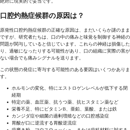
絶対に現実的で妥当です。
口腔灼熱症候群の原因は？
原発性口腔灼熱症候群の正確な原因は、まだいくらか謎のまま
ですが、研究者たちは、口の中の痛みと味覚を制御する神経の
問題が関与していると信じています。これらの神経は損傷した
り、過敏になったりする可能性があり、口の組織に実際の害が
ない場合でも痛みシグナルを送ります。
この状態の発症に寄与する可能性のある要因はいくつかありま
す。
ホルモンの変化、特にエストロゲンレベルが低下する閉
経期
特定の薬、血圧薬、抗うつ薬、抗ヒスタミン薬など
栄養不足、特にビタミンB、亜鉛、葉酸、または鉄
カンジダ症や細菌の過剰増殖などの口腔感染症
胃酸が口に逆流する胃酸逆流症
歯磨き粉、マウスウォッシュ、または歯科材料に対する