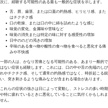
次に、経験する可能性のある最も一般的な症状を示します。
舌、唇、歯茎、または口蓋の灼熱感、ヒリヒリ感、また
はチクチク感
口の乾燥、または口の中に綿を詰めたような感じ
味覚の変化、金属味や苦味など
味覚の消失または特定の味に対する感受性の増加
日中ののどの渇きの増加
辛味のある食べ物や酸性の食べ物を食べると悪化する痛
みや不快感
一部の人は、かなり苦痛となる可能性のある、あまり一般的で
はない症状も経験します。これには、口の中や舌の先端のしび
れやチクチク感、そして通常の灼熱感ではなく、時折起こる鋭
い、突き刺さるような痛みなどが含まれる場合があります。
これらの症状の強さは日によって変動し、ストレスの多い時期
や特に疲れているときに悪化していることに気付くかもしれま
せん。