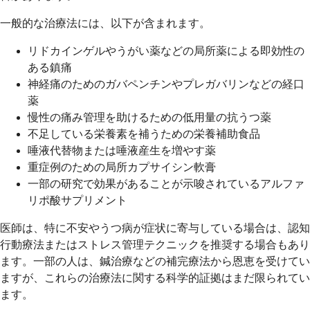
一般的な治療法には、以下が含まれます。
リドカインゲルやうがい薬などの局所薬による即効性の
ある鎮痛
神経痛のためのガバペンチンやプレガバリンなどの経口
薬
慢性の痛み管理を助けるための低用量の抗うつ薬
不足している栄養素を補うための栄養補助食品
唾液代替物または唾液産生を増やす薬
重症例のための局所カプサイシン軟膏
一部の研究で効果があることが示唆されているアルファ
リポ酸サプリメント
医師は、特に不安やうつ病が症状に寄与している場合は、認知
行動療法またはストレス管理テクニックを推奨する場合もあり
ます。一部の人は、鍼治療などの補完療法から恩恵を受けてい
ますが、これらの治療法に関する科学的証拠はまだ限られてい
ます。