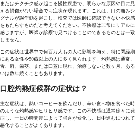
またはチクチク感が起こる慢性疾患で、明らかな原因や目に見
える損傷がない場合でも症状が現れます。これは、口の痛みシ
グナルが誤作動を起こし、検査では医師に確認できない不快感
をもたらすものだと考えてください。不快感は非常にリアルに
感じますが、医師が診察で見つけることのできるものとは一致
しません。
この症状は世界中で何百万人もの人に影響を与え、特に閉経期
にある女性や50歳以上の人に多く見られます。灼熱感は通常、
舌、唇、歯茎、または口蓋に現れ、治療しないと数ヶ月、ある
いは数年続くこともあります。
口腔灼熱症候群の症状は？
主な症状は、熱いコーヒーを飲んだり、辛い食べ物を食べた時
のような灼熱感やヒリヒリ感です。この不快感は通常徐々に発
症し、一日の時間帯によって強さが変化し、日中進むにつれて
悪化することがよくあります。