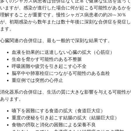
多くのシャガス病患者は合併症なく正常で健康な生活を送って
いますが、感染が進行した場合に何が起こる可能性があるかを
理解することが重要です。慢性シャガス病患者の約20～30％
が、初期感染から数年または数十年後に深刻な合併症を発症し
ます。
心臓関連の合併症は、最も一般的で深刻な結果です。
血液を効果的に送達しない心臓の拡大（心筋症）
生命を脅かす可能性のある不整脈
呼吸困難や疲労を引き起こす心不全
脳卒中や肺塞栓症につながる可能性のある血栓
重症例では突然の心停止
消化器系の合併症は、生活の質に大きな影響を与える可能性が
あります。
嚥下を困難にする食道の拡大（食道巨大症）
重度の便秘を引き起こす結腸の拡大（結腸巨大症）
食物の摂取と消化の困難による栄養不良