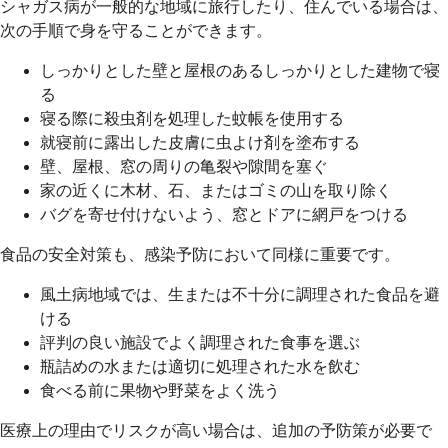
シャガス病が一般的な地域に旅行したり、住んでいる場合は、
次の手順で身を守ることができます。
しっかりとした壁と屋根のあるしっかりとした建物で寝
る
寝る際に殺虫剤を処理した蚊帳を使用する
就寝前に露出した皮膚に虫よけ剤を塗布する
壁、屋根、窓の周りの亀裂や隙間を塞ぐ
家の近くに木材、石、またはゴミの山を取り除く
バグを寄せ付けないよう、窓とドアに網戸をつける
食品の安全対策も、感染予防において同様に重要です。
風土病地域では、生または不十分に調理された食品を避
ける
評判の良い施設でよく調理された食事を選ぶ
瓶詰めの水または適切に処理された水を飲む
食べる前に果物や野菜をよく洗う
医療上の理由でリスクが高い場合は、追加の予防策が必要で