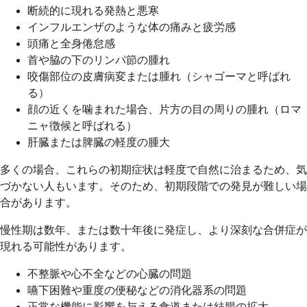
断続的に現れる発熱と悪寒
インフルエンザのような体の痛みと疲労感
頭痛と全身倦怠感
首や脇の下のリンパ節の腫れ
咬傷部位の皮膚病変または腫れ（シャゴーマと呼ばれ
る）
顔の近くを噛まれた場合、片方の目の周りの腫れ（ロマ
ニャ徴候と呼ばれる）
肝臓または脾臓の軽度の腫大
多くの場合、これらの初期症状は軽度で自然に治まるため、気
づかない人もいます。そのため、初期段階での発見が難しい場
合があります。
慢性期は数年、または数十年後に発症し、より深刻な合併症が
現れる可能性があります。
不整脈や心不全などの心臓の問題
嚥下困難や重度の便秘などの消化器系の問題
正常な機能に影響を与える食道または結腸の拡大