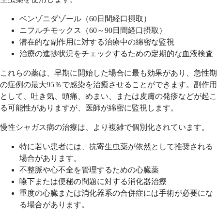
ベンゾニダゾール（60日間経口摂取）
ニフルチモックス（60～90日間経口摂取）
潜在的な副作用に対する治療中の綿密な監視
治療の進捗状況をチェックするための定期的な血液検査
これらの薬は、早期に開始した場合に最も効果があり、急性期
の症例の最大95％で感染を治癒させることができます。副作用
として、吐き気、頭痛、めまい、または皮膚の発疹などが起こ
る可能性がありますが、医師が綿密に監視します。
慢性シャガス病の治療は、より複雑で個別化されています。
特に若い患者には、抗寄生虫薬が依然として推奨される
場合があります。
不整脈や心不全を管理するための心臓薬
嚥下または便秘の問題に対する消化器治療
重度の心臓または消化器系の合併症には手術が必要にな
る場合があります。