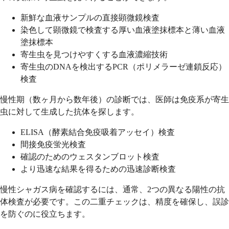
新鮮な血液サンプルの直接顕微鏡検査
染色して顕微鏡で検査する厚い血液塗抹標本と薄い血液
塗抹標本
寄生虫を見つけやすくする血液濃縮技術
寄生虫のDNAを検出するPCR（ポリメラーゼ連鎖反応）
検査
慢性期（数ヶ月から数年後）の診断では、医師は免疫系が寄生
虫に対して生成した抗体を探します。
ELISA（酵素結合免疫吸着アッセイ）検査
間接免疫蛍光検査
確認のためのウェスタンブロット検査
より迅速な結果を得るための迅速診断検査
慢性シャガス病を確認するには、通常、2つの異なる陽性の抗
体検査が必要です。この二重チェックは、精度を確保し、誤診
を防ぐのに役立ちます。