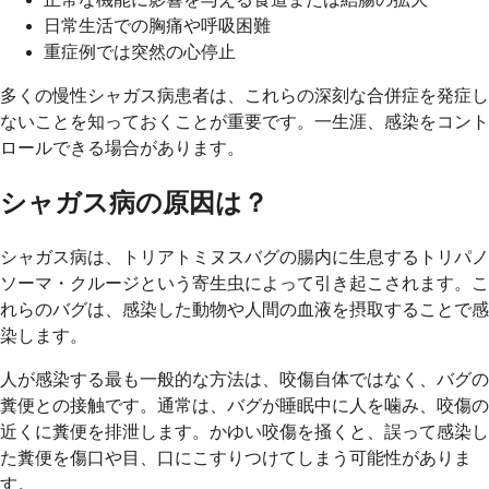
日常生活での胸痛や呼吸困難
重症例では突然の心停止
多くの慢性シャガス病患者は、これらの深刻な合併症を発症し
ないことを知っておくことが重要です。一生涯、感染をコント
ロールできる場合があります。
シャガス病の原因は？
シャガス病は、トリアトミヌスバグの腸内に生息するトリパノ
ソーマ・クルージという寄生虫によって引き起こされます。こ
れらのバグは、感染した動物や人間の血液を摂取することで感
染します。
人が感染する最も一般的な方法は、咬傷自体ではなく、バグの
糞便との接触です。通常は、バグが睡眠中に人を噛み、咬傷の
近くに糞便を排泄します。かゆい咬傷を掻くと、誤って感染し
た糞便を傷口や目、口にこすりつけてしまう可能性がありま
す。