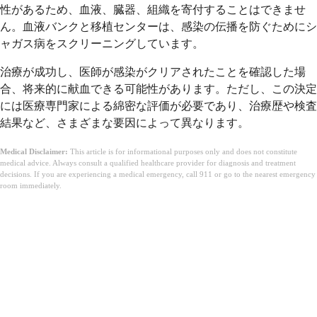
性があるため、血液、臓器、組織を寄付することはできませ
ん。血液バンクと移植センターは、感染の伝播を防ぐためにシ
ャガス病をスクリーニングしています。
治療が成功し、医師が感染がクリアされたことを確認した場
合、将来的に献血できる可能性があります。ただし、この決定
には医療専門家による綿密な評価が必要であり、治療歴や検査
結果など、さまざまな要因によって異なります。
Medical Disclaimer:
This article is for informational purposes only and does not constitute
medical advice. Always consult a qualified healthcare provider for diagnosis and treatment
decisions. If you are experiencing a medical emergency, call 911 or go to the nearest emergency
room immediately.