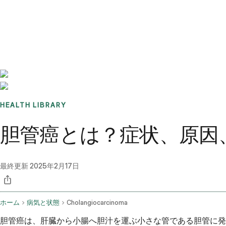
Benchmarks
Stories
FAQ
Sign up / Log in
HEALTH LIBRARY
胆管癌とは？症状、原因
最終更新
2025年2月17日
ホーム
病気と状態
Cholangiocarcinoma
胆管癌は、肝臓から小腸へ胆汁を運ぶ小さな管である胆管に発