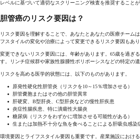
レベルに基づいて適切なスクリーニング検査を推奨することが
胆管癌のリスク要因は？
リスク要因を理解することで、あなたとあなたの医療チームは
フスタイルの変化や治療によって変更できるリスク要因もあり
変更できないリスク要因には、年齢があります。65歳を過ぎ
す。リンチ症候群や家族性腺腫性ポリポーシスなどの特定の遺
リスクを高める医学的状態には、以下のものがあります。
原発性硬化性胆管炎（リスクを10～15％増加させる）
胆管嚢胞またはその他の胆管異常
肝硬変、B型肝炎、C型肝炎などの慢性肝疾患
炎症性腸疾患、特に潰瘍性大腸炎
糖尿病（リスクをわずかに増加させる可能性がある）
生または加熱不十分な魚を食べることによる肝吸虫感染
環境要因とライフスタイル要因も重要です。産業施設における