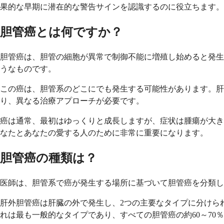
果的な早期に潜在的な警告サインを認識するのに役立ちます。
胆管癌とは何ですか？
胆管癌は、胆管の細胞が異常で制御不能に増殖し始めると発生
うなものです。
この癌は、胆管系のどこにでも発生する可能性があります。肝
り、異なる治療アプローチが必要です。
癌は通常、最初はゆっくりと成長しますが、症状は腫瘍が大き
なたとあなたの愛する人のために非常に重要になります。
胆管癌の種類は？
医師は、胆管系で癌が発生する場所に基づいて胆管癌を分類
肝外胆管癌は肝臓の外で発生し、2つの主要なタイプに分けら
れは最も一般的なタイプであり、すべての胆管癌の約60～70