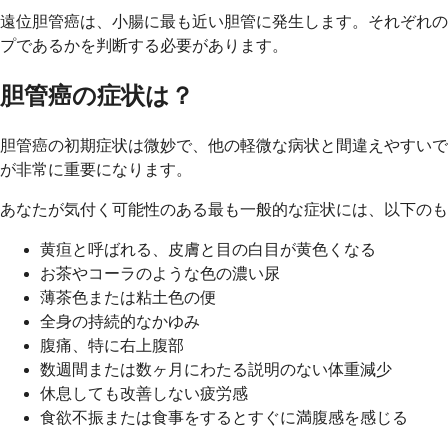
遠位胆管癌は、小腸に最も近い胆管に発生します。それぞれの
プであるかを判断する必要があります。
胆管癌の症状は？
胆管癌の初期症状は微妙で、他の軽微な病状と間違えやすいで
が非常に重要になります。
あなたが気付く可能性のある最も一般的な症状には、以下のも
黄疸と呼ばれる、皮膚と目の白目が黄色くなる
お茶やコーラのような色の濃い尿
薄茶色または粘土色の便
全身の持続的なかゆみ
腹痛、特に右上腹部
数週間または数ヶ月にわたる説明のない体重減少
休息しても改善しない疲労感
食欲不振または食事をするとすぐに満腹感を感じる