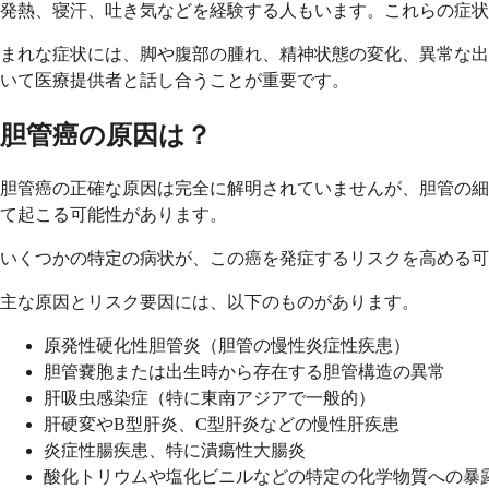
発熱、寝汗、吐き気などを経験する人もいます。これらの症状
まれな症状には、脚や腹部の腫れ、精神状態の変化、異常な出
いて医療提供者と話し合うことが重要です。
胆管癌の原因は？
胆管癌の正確な原因は完全に解明されていませんが、胆管の細
て起こる可能性があります。
いくつかの特定の病状が、この癌を発症するリスクを高める可
主な原因とリスク要因には、以下のものがあります。
原発性硬化性胆管炎（胆管の慢性炎症性疾患）
胆管嚢胞または出生時から存在する胆管構造の異常
肝吸虫感染症（特に東南アジアで一般的）
肝硬変やB型肝炎、C型肝炎などの慢性肝疾患
炎症性腸疾患、特に潰瘍性大腸炎
酸化トリウムや塩化ビニルなどの特定の化学物質への暴