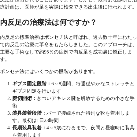
療計画は、医師が足を実際に検査できる出生後に行われます。
内反足の治療法は何ですか？
内反足の標準治療はポンセチ法と呼ばれ、過去数十年にわたっ
て内反足の治療に革命をもたらしました。このアプローチは、
主要な手術なしで約95％の症例で内反足を成功裏に矯正しま
す。
ポンセチ法にはいくつかの段階があります。
ギプス固定段階：
6～8週間、毎週穏やかなストレッチと
ギプス固定を行います
腱切開術：
きついアキレス腱を解放するための小さな手
術
装具装着段階：
バーで接続された特別な靴を着用しま
す。最初は1日23時間
長期装具装着：
4～5歳になるまで、夜間と昼寝時に装具
を着用します