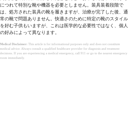
につれて特別な靴や機器を必要としません。装具装着段階で
は、処方された装具の靴を履きますが、治療が完了した後、通
常の靴で問題ありません。快適さのために特定の靴のスタイル
を好む子供もいますが、これは医学的な必要性ではなく、個人
の好みによって異なります。
Medical Disclaimer:
This article is for informational purposes only and does not constitute
medical advice. Always consult a qualified healthcare provider for diagnosis and treatment
decisions. If you are experiencing a medical emergency, call 911 or go to the nearest emergency
room immediately.