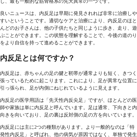
し、最も一般的な筋骨格系の先天異常の一つです。
良いニュースは、内反足は早期に発見されれば非常に治療しや
すいということです。適切なケアと治療により、内反足のほと
んどのお子さんは、他の子供たちと同じように歩き、走り、遊
ぶことができます。この状態を理解することで、今後の道のり
をより自信を持って進めることができます。
内反足とは何ですか？
内反足は、赤ちゃんの足の腱と靭帯が通常よりも短く、きつく
張っているために起こります。これにより、足が異常な位置に
引っ張られ、足が内側にねじれているように見えます。
内反足の医学用語は「先天性内反尖足」ですが、ほとんどの医
師や家族は単に内反足と呼んでいます。足は通常、下向きと内
向きを向いており、足の裏は反対側の足の方を向いています。
内反足には主に2つの種類があります。より一般的なのは「特
発性内反足」と呼ばれ、他の病気が原因ではなく、単独で発生