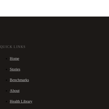
QUICK LINKS
Home
Stories
Benchmarks
About
Health Library