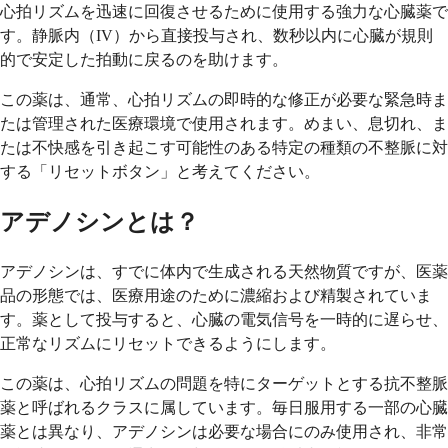
心拍リズムを迅速に回復させるために使用する強力な心臓薬で
す。静脈内（IV）から直接投与され、数秒以内に心臓が規則
的で安定した拍動に戻るのを助けます。
この薬は、通常、心拍リズムの即時的な修正が必要な緊急時ま
たは管理された医療環境で使用されます。めまい、息切れ、ま
たは不快感を引き起こす可能性のある特定の種類の不整脈に対
する「リセットボタン」と考えてください。
アデノシンとは？
アデノシンは、すでに体内で生成される天然物質ですが、医薬
品の形態では、医療用途のために濃縮および精製されていま
す。薬として投与すると、心臓の電気信号を一時的に遅らせ、
正常なリズムにリセットできるようにします。
この薬は、心拍リズムの問題を特にターゲットとする抗不整脈
薬と呼ばれるクラスに属しています。毎日服用する一部の心臓
薬とは異なり、アデノシンは必要な場合にのみ使用され、非常