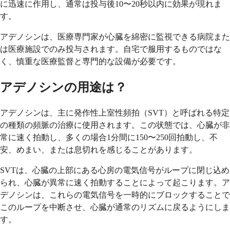
に迅速に作用し、通常は投与後10〜20秒以内に効果が現れま
す。
アデノシンは、医療専門家が心臓を綿密に監視できる病院また
は医療施設でのみ投与されます。自宅で服用するものではな
く、慎重な医療監督と専門的な設備が必要です。
アデノシンの用途は？
アデノシンは、主に発作性上室性頻拍（SVT）と呼ばれる特定
の種類の頻脈の治療に使用されます。この状態では、心臓が非
常に速く拍動し、多くの場合1分間に150〜250回拍動し、不
安、めまい、または息切れを感じることがあります。
SVTは、心臓の上部にある心房の電気信号がループに閉じ込め
られ、心臓が異常に速く拍動することによって起こります。ア
デノシンは、これらの電気信号を一時的にブロックすることで
このループを中断させ、心臓が通常のリズムに戻るようにしま
す。