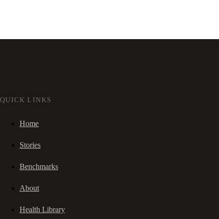
QUICK LINKS
Home
Stories
Benchmarks
About
Health Library