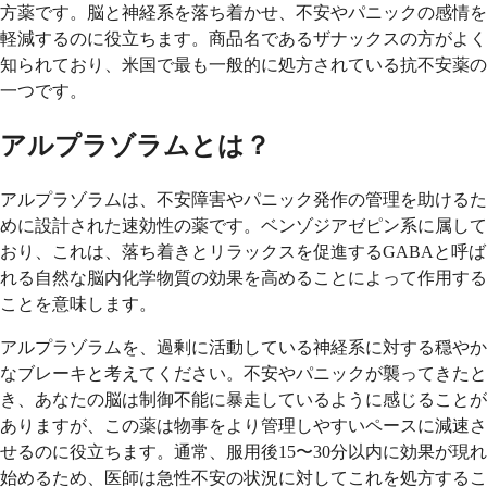
方薬です。脳と神経系を落ち着かせ、不安やパニックの感情を
軽減するのに役立ちます。商品名であるザナックスの方がよく
知られており、米国で最も一般的に処方されている抗不安薬の
一つです。
アルプラゾラムとは？
アルプラゾラムは、不安障害やパニック発作の管理を助けるた
めに設計された速効性の薬です。ベンゾジアゼピン系に属して
おり、これは、落ち着きとリラックスを促進するGABAと呼ば
れる自然な脳内化学物質の効果を高めることによって作用する
ことを意味します。
アルプラゾラムを、過剰に活動している神経系に対する穏やか
なブレーキと考えてください。不安やパニックが襲ってきたと
き、あなたの脳は制御不能に暴走しているように感じることが
ありますが、この薬は物事をより管理しやすいペースに減速さ
せるのに役立ちます。通常、服用後15〜30分以内に効果が現れ
始めるため、医師は急性不安の状況に対してこれを処方するこ