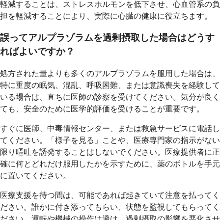
軽減することは、ストレスホルモンを低下させ、心血管系の負
担を軽減することにより、実際に心臓の健康に役立ちます。
誤ってアルプラゾラムを過剰摂取した場合はどうす
ればよいですか？
処方された量よりも多くのアルプラゾラムを服用した場合は、
特に重度の眠気、混乱、呼吸困難、または意識喪失を経験して
いる場合は、直ちに医師の診察を受けてください。気分が良く
ても、安全のために医学的評価を受けることが重要です。
すぐに医師、中毒情報センター、または救急サービスに電話し
てください。「様子を見る」ことや、医療専門家の指示がない
限り嘔吐を誘発することはしないでください。医療提供者に正
確に何とどれだけ服用したかを示すために、薬のボトルを手元
に置いてください。
医療支援を待つ間は、可能であれば起きていて注意を払ってく
ださい。誰かに付き添ってもらい、状態を監視してもらってく
ださい。運転や機械の操作は避け、過剰摂取の影響を悪化させ