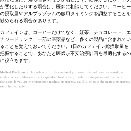
が悪化したりする場合は、医師に相談してください。コーヒー
の摂取量やアルプラゾラムの服用タイミングを調整することを
勧められる場合があります。
カフェインは、コーヒーだけでなく、紅茶、チョコレート、エ
ナジードリンク、一部の医薬品など、多くの製品に含まれてい
ることを覚えておいてください。1日のカフェイン総摂取量を
把握することで、あなたと医師が不安治療計画を最適化するの
に役立ちます。
Medical Disclaimer:
This article is for informational purposes only and does not constitute
medical advice. Always consult a qualified healthcare provider for diagnosis and treatment
decisions. If you are experiencing a medical emergency, call 911 or go to the nearest emergency
room immediately.