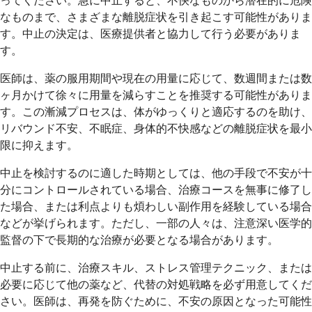
ってください。急に中止すると、不快なものから潜在的に危険
なものまで、さまざまな離脱症状を引き起こす可能性がありま
す。中止の決定は、医療提供者と協力して行う必要がありま
す。
医師は、薬の服用期間や現在の用量に応じて、数週間または数
ヶ月かけて徐々に用量を減らすことを推奨する可能性がありま
す。この漸減プロセスは、体がゆっくりと適応するのを助け、
リバウンド不安、不眠症、身体的不快感などの離脱症状を最小
限に抑えます。
中止を検討するのに適した時期としては、他の手段で不安が十
分にコントロールされている場合、治療コースを無事に修了し
た場合、または利点よりも煩わしい副作用を経験している場合
などが挙げられます。ただし、一部の人々は、注意深い医学的
監督の下で長期的な治療が必要となる場合があります。
中止する前に、治療スキル、ストレス管理テクニック、または
必要に応じて他の薬など、代替の対処戦略を必ず用意してくだ
さい。医師は、再発を防ぐために、不安の原因となった可能性