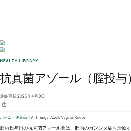
Benchmarks
Stories
FAQ
Sign up / Log in
HEALTH LIBRARY
抗真菌アゾール（膣投与
最終更新
2026年4月3日
ホーム
医薬品
Antifungal Azole Vaginal Route
膣内投与用の抗真菌アゾール薬は、膣内のカンジダ症を治療す