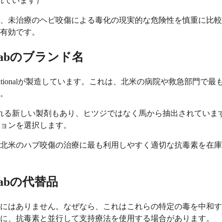
れています）
、未治療のヘビ咬傷による毒化の現実的な危険性を慎重に比較
有効です。
Fabのブランド名
rnationalが製造しています。これは、北米の病院や救急部門で最
。
e Immune Fab）と呼ばれる新しい製剤もあり、ヒツジではなく馬か
ョンを選択します。
北米のハブ咬傷の治療に最も利用しやすく適切な抗毒素を在庫
Fabの代替品
にはありません。なぜなら、これはこれらの特定の毒を中和す
めに、抗毒素と並行して支持療法を使用する場合があります。