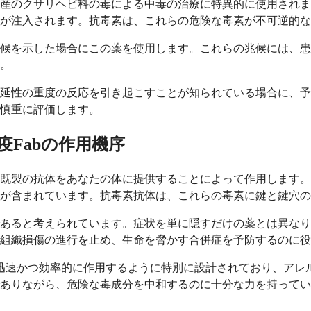
産のクサリヘビ科の毒による中毒の治療に特異的に使用されま
が注入されます。抗毒素は、これらの危険な毒素が不可逆的な
候を示した場合にこの薬を使用します。これらの兆候には、患
。
延性の重度の反応を引き起こすことが知られている場合に、予
慎重に評価します。
Fabの作用機序
既製の抗体をあなたの体に提供することによって作用します。
素が含まれています。抗毒素抗体は、これらの毒素に鍵と鍵穴
あると考えられています。症状を単に隠すだけの薬とは異なり
組織損傷の進行を止め、生命を脅かす合併症を予防するのに役
、迅速かつ効率的に作用するように特別に設計されており、アレ
ありながら、危険な毒成分を中和するのに十分な力を持ってい