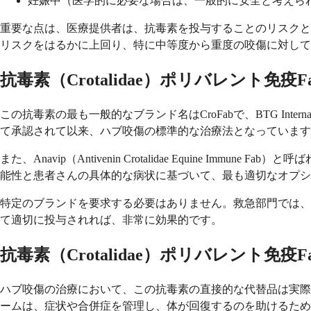
妊娠中（医学的に必要な場合は、一般的に安全と考えら
重要な点は、医療提供者は、抗毒素を投与することのリスクと
リスクをはるかに上回り、特に中等度から重度の咬傷に対して
抗毒素（Crotalidae）ポリバレント免疫
この抗毒素の最も一般的なブランド名はCroFabで、BTG Inte
て承認されて以来、ハブ咬傷の標準的な治療法となっています
また、Anavip（Antivenin Crotalidae Equin
能性と患者さんの具体的な病状に基づいて、最も適切なオプシ
特定のブランドを要求する必要はありません。救急部門では、
て適切に投与されれば、非常に効果的です。
抗毒素（Crotalidae）ポリバレント免疫
ハブ咬傷の治療において、この抗毒素の直接的な代替品は実際
ームは、症状や合併症を管理し、体が回復するのを助けるた