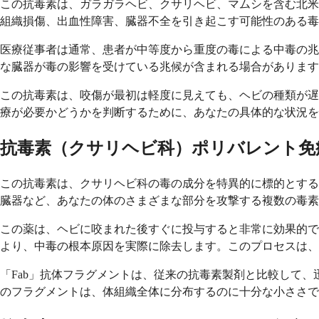
この抗毒素は、ガラガラヘビ、クサリヘビ、マムシを含む北米
組織損傷、出血性障害、臓器不全を引き起こす可能性のある毒
医療従事者は通常、患者が中等度から重度の毒による中毒の兆
な臓器が毒の影響を受けている兆候が含まれる場合があります
この抗毒素は、咬傷が最初は軽度に見えても、ヘビの種類が遅
療が必要かどうかを判断するために、あなたの具体的な状況を
抗毒素（クサリヘビ科）ポリバレント免疫
この抗毒素は、クサリヘビ科の毒の成分を特異的に標的とする
臓器など、あなたの体のさまざまな部分を攻撃する複数の毒
この薬は、ヘビに咬まれた後すぐに投与すると非常に効果的で
より、中毒の根本原因を実際に除去します。このプロセスは、
「Fab」抗体フラグメントは、従来の抗毒素製剤と比較して
のフラグメントは、体組織全体に分布するのに十分な小ささで