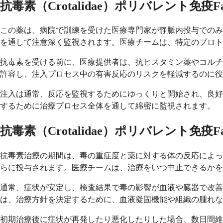
抗毒素（Crotalidae）ポリバレント
この薬は、病院で訓練を受けた医療専門家が静脈内投与でのみ
を通して注意深く監視されます。医療チームは、特定のプロト
抗毒素を受ける前に、医療提供者は、抗ヒスタミン薬やコルチ
許容し、注入プロセス中の有害反応のリスクを軽減するのに役
注入は通常、反応を監視するためにゆっくりと開始され、良好
するために治療プロセス全体を通して綿密に監視されます。
抗毒素（Crotalidae）ポリバレント
抗毒素治療の期間は、毒の重症度と薬に対する体の反応によっ
らに投与されます。医療チームは、治療をいつ中止できるかを
通常、症状が安定し、検査結果で毒の影響が血液や臓器で改善
は、治療方針を決定するために、血液凝固機能や組織の腫れな
初期治療後に症状が再発したり悪化したりした場合、数日間維