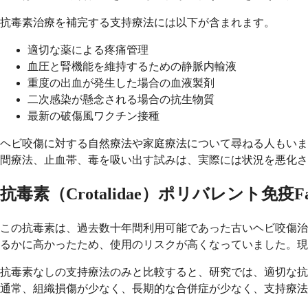
抗毒素治療を補完する支持療法には以下が含まれます。
適切な薬による疼痛管理
血圧と腎機能を維持するための静脈内輸液
重度の出血が発生した場合の血液製剤
二次感染が懸念される場合の抗生物質
最新の破傷風ワクチン接種
ヘビ咬傷に対する自然療法や家庭療法について尋ねる人もいま
間療法、止血帯、毒を吸い出す試みは、実際には状況を悪化さ
抗毒素（Crotalidae）ポリバレント
この抗毒素は、過去数十年間利用可能であった古いヘビ咬傷治
るかに高かったため、使用のリスクが高くなっていました。現
抗毒素なしの支持療法のみと比較すると、研究では、適切な抗
通常、組織損傷が少なく、長期的な合併症が少なく、支持療法