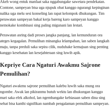
Akeh wong entuk manfaat saka nggabungake sawetara pendekatan.
Contone, sampeyan bisa uga njupuk obat kanggo ngurangi kepinginan
nalika uga melu sesi konseling lan rapat kelompok dhukungan. Tim
perawatan sampeyan bakal kerja bareng karo sampeyan kanggo
nemokake kombinasi sing paling migunani lan lestari.
Perawatan asring dadi proses jangka panjang, lan kemunduran ora
ateges kegagalan. Pemulihan minangka lelampahan, lan saben langkah
maju, tanpa preduli saka sepira cilik, nuduhake kemajuan sing penting
kanggo kesehatan lan kesejahteraan sing luwih apik.
Kepriye Cara Ngaturi Awakmu Sajrone
Pemulihan?
Ngaturi awakmu sajrone pemulihan kalebu luwih saka mung ora
ngombe. Awak lan pikiranmu butuh wektu lan dhukungan kanggo
mari saka efek alkohol, lan ngembangake kebiasaan saben dina sing
sehat bisa kanthi signifikan nambah pengalaman pemulihan sampeyan.