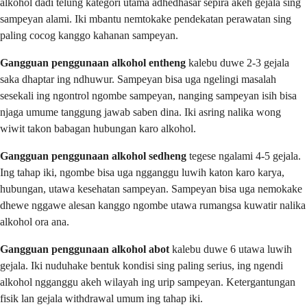
alkohol dadi telung kategori utama adhedhasar sepira akeh gejala sing
sampeyan alami. Iki mbantu nemtokake pendekatan perawatan sing
paling cocog kanggo kahanan sampeyan.
Gangguan penggunaan alkohol entheng
kalebu duwe 2-3 gejala
saka dhaptar ing ndhuwur. Sampeyan bisa uga ngelingi masalah
sesekali ing ngontrol ngombe sampeyan, nanging sampeyan isih bisa
njaga umume tanggung jawab saben dina. Iki asring nalika wong
wiwit takon babagan hubungan karo alkohol.
Gangguan penggunaan alkohol sedheng
tegese ngalami 4-5 gejala.
Ing tahap iki, ngombe bisa uga ngganggu luwih katon karo karya,
hubungan, utawa kesehatan sampeyan. Sampeyan bisa uga nemokake
dhewe nggawe alesan kanggo ngombe utawa rumangsa kuwatir nalika
alkohol ora ana.
Gangguan penggunaan alkohol abot
kalebu duwe 6 utawa luwih
gejala. Iki nuduhake bentuk kondisi sing paling serius, ing ngendi
alkohol ngganggu akeh wilayah ing urip sampeyan. Ketergantungan
fisik lan gejala withdrawal umum ing tahap iki.