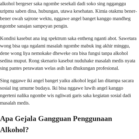
alkohol bergeser saka ngombe sesekali dadi soko sing ngganggu
uripmu saben dina, hubungan, utawa kesehatan. Kimia otakmu bener-
bener owah sajrone wektu, nggawe angel banget kanggo mandheg
ngombe sanajan sampeyan pengin.
Kondisi kasebut ana ing spektrum saka entheng nganti abot. Sawetara
wong bisa uga ngalami masalah ngombe mabuk ing akhir minggu,
dene wong liya nemokake dheweke ora bisa fungsi tanpa alkohol
sedina muput. Rong skenario kasebut nuduhake masalah medis nyata
sing pantes perawatan welas asih lan dhukungan profesional.
Sing nggawe iki angel banget yaiku alkohol legal lan ditampa sacara
sosial ing umume budaya. Iki bisa nggawe luwih angel kanggo
ngerteni nalika ngombe wis ngliwati garis saka kegiatan sosial dadi
masalah medis.
Apa Gejala Gangguan Penggunaan
Alkohol?