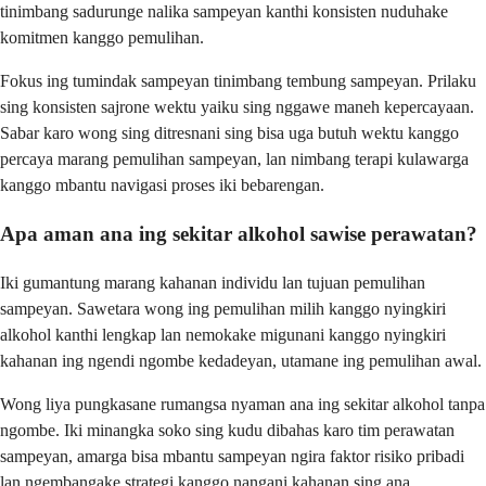
tinimbang sadurunge nalika sampeyan kanthi konsisten nuduhake
komitmen kanggo pemulihan.
Fokus ing tumindak sampeyan tinimbang tembung sampeyan. Prilaku
sing konsisten sajrone wektu yaiku sing nggawe maneh kepercayaan.
Sabar karo wong sing ditresnani sing bisa uga butuh wektu kanggo
percaya marang pemulihan sampeyan, lan nimbang terapi kulawarga
kanggo mbantu navigasi proses iki bebarengan.
Apa aman ana ing sekitar alkohol sawise perawatan?
Iki gumantung marang kahanan individu lan tujuan pemulihan
sampeyan. Sawetara wong ing pemulihan milih kanggo nyingkiri
alkohol kanthi lengkap lan nemokake migunani kanggo nyingkiri
kahanan ing ngendi ngombe kedadeyan, utamane ing pemulihan awal.
Wong liya pungkasane rumangsa nyaman ana ing sekitar alkohol tanpa
ngombe. Iki minangka soko sing kudu dibahas karo tim perawatan
sampeyan, amarga bisa mbantu sampeyan ngira faktor risiko pribadi
lan ngembangake strategi kanggo nangani kahanan sing ana