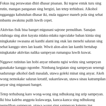
Fokus ing perawatan dhiri dhasar pisanan. Iki tegese entuk turu sing
rutin, mangan panganan sing bergizi, lan tetep terhidrasi. Alkohol
ngganggu kabutuhan dhasar iki, mula nggawe maneh pola sing sehat
mbantu awakmu pulih luwih cepet.
Aktivitas fisik bisa banget migunani sajrone pemulihan. Sanajan
olahraga sing alon kayata mlaku-mlaku ngeculake bahan kimia sing
ningkatake swasana ati kanthi alami ing otak lan menehi saluran sing
sehat kanggo stres lan kuatir. Wiwit alon-alon lan kanthi bertahap
ningkatake aktivitas nalika sampeyan rumangsa luwih kuwat.
Nggawe rutinitas lan hobi anyar mbantu ngisi wektu sing sampeyan
gunakake kanggo ngombe. Nimbang kegiatan sing sampeyan senengi
sadurunge alkohol dadi masalah, utawa goleki minat sing anyar. Akeh
wong nemokake saluran kreatif, sukarelawan, utawa sinau katrampilan
anyar sing migunani banget.
Tetep terhubung karo wong-wong sing ndhukung ing urip sampeyan.
Iki bisa kalebu anggota kulawarga, kanca-kanca sing ndhukung
pemulihan sampeyan, utawa wong sing sampeyan ketemu ing