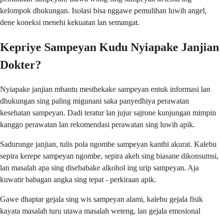
kelompok dhukungan. Isolasi bisa nggawe pemulihan luwih angel,
dene koneksi menehi kekuatan lan semangat.
Kepriye Sampeyan Kudu Nyiapake Janjian
Dokter?
Nyiapake janjian mbantu mesthekake sampeyan entuk informasi lan
dhukungan sing paling migunani saka panyedhiya perawatan
kesehatan sampeyan. Dadi teratur lan jujur ​​sajrone kunjungan mimpin
kanggo perawatan lan rekomendasi perawatan sing luwih apik.
Sadurunge janjian, tulis pola ngombe sampeyan kanthi akurat. Kalebu
sepira kerepe sampeyan ngombe, sepira akeh sing biasane dikonsumsi,
lan masalah apa sing disebabake alkohol ing urip sampeyan. Aja
kuwatir babagan angka sing tepat - perkiraan apik.
Gawe dhaptar gejala sing wis sampeyan alami, kalebu gejala fisik
kayata masalah turu utawa masalah weteng, lan gejala emosional