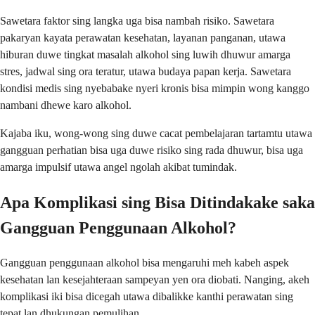
Sawetara faktor sing langka uga bisa nambah risiko. Sawetara
pakaryan kayata perawatan kesehatan, layanan panganan, utawa
hiburan duwe tingkat masalah alkohol sing luwih dhuwur amarga
stres, jadwal sing ora teratur, utawa budaya papan kerja. Sawetara
kondisi medis sing nyebabake nyeri kronis bisa mimpin wong kanggo
nambani dhewe karo alkohol.
Kajaba iku, wong-wong sing duwe cacat pembelajaran tartamtu utawa
gangguan perhatian bisa uga duwe risiko sing rada dhuwur, bisa uga
amarga impulsif utawa angel ngolah akibat tumindak.
Apa Komplikasi sing Bisa Ditindakake saka
Gangguan Penggunaan Alkohol?
Gangguan penggunaan alkohol bisa mengaruhi meh kabeh aspek
kesehatan lan kesejahteraan sampeyan yen ora diobati. Nanging, akeh
komplikasi iki bisa dicegah utawa dibalikke kanthi perawatan sing
tepat lan dhukungan pemulihan.