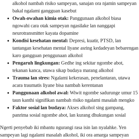
alkohol nambah risiko sampeyan, sanajan ora njamin sampeyan
bakal ngalami gangguan kasebut
Owah-owahan kimia otak:
Panggunaan alkohol biasa
ngowahi cara otak sampeyan ngasilake lan nanggapi
neurotransmitter kayata dopamine
Kondisi kesehatan mental:
Depresi, kuatir, PTSD, lan
tantangan kesehatan mental liyane asring kedadeyan bebarengan
karo gangguan penggunaan alkohol
Pengaruh lingkungan:
Gedhe ing sekitar ngombe abot,
tekanan kanca, utawa sikap budaya marang alkohol
Trauma lan stres:
Ngalami kekerasan, penelantaran, utawa
acara traumatis liyane bisa nambah kerentanan
Panggunaan alkohol awal:
Wiwit ngombe sadurunge umur 15
taun kanthi signifikan nambah risiko ngalami masalah mengko
Faktor sosial lan budaya:
Akses alkohol sing gampang,
panrima sosial ngombe abot, lan kurang dhukungan sosial
Ngerti penyebab iki mbantu ngurangi rasa isin lan nyalahke. Yen
sampeyan lagi ngalami masalah alkohol, iki ora amarga sampeyan