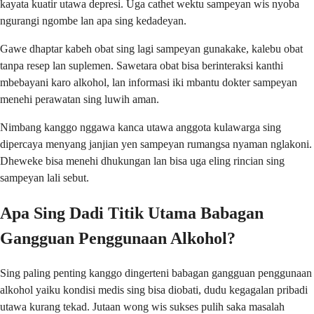
kayata kuatir utawa depresi. Uga cathet wektu sampeyan wis nyoba
ngurangi ngombe lan apa sing kedadeyan.
Gawe dhaptar kabeh obat sing lagi sampeyan gunakake, kalebu obat
tanpa resep lan suplemen. Sawetara obat bisa berinteraksi kanthi
mbebayani karo alkohol, lan informasi iki mbantu dokter sampeyan
menehi perawatan sing luwih aman.
Nimbang kanggo nggawa kanca utawa anggota kulawarga sing
dipercaya menyang janjian yen sampeyan rumangsa nyaman nglakoni.
Dheweke bisa menehi dhukungan lan bisa uga eling rincian sing
sampeyan lali sebut.
Apa Sing Dadi Titik Utama Babagan
Gangguan Penggunaan Alkohol?
Sing paling penting kanggo dingerteni babagan gangguan penggunaan
alkohol yaiku kondisi medis sing bisa diobati, dudu kegagalan pribadi
utawa kurang tekad. Jutaan wong wis sukses pulih saka masalah