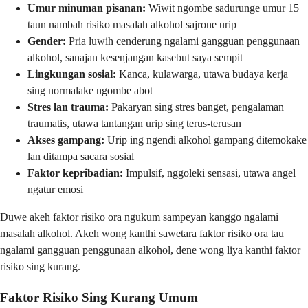
Umur minuman pisanan:
Wiwit ngombe sadurunge umur 15
taun nambah risiko masalah alkohol sajrone urip
Gender:
Pria luwih cenderung ngalami gangguan penggunaan
alkohol, sanajan kesenjangan kasebut saya sempit
Lingkungan sosial:
Kanca, kulawarga, utawa budaya kerja
sing normalake ngombe abot
Stres lan trauma:
Pakaryan sing stres banget, pengalaman
traumatis, utawa tantangan urip sing terus-terusan
Akses gampang:
Urip ing ngendi alkohol gampang ditemokake
lan ditampa sacara sosial
Faktor kepribadian:
Impulsif, nggoleki sensasi, utawa angel
ngatur emosi
Duwe akeh faktor risiko ora ngukum sampeyan kanggo ngalami
masalah alkohol. Akeh wong kanthi sawetara faktor risiko ora tau
ngalami gangguan penggunaan alkohol, dene wong liya kanthi faktor
risiko sing kurang.
Faktor Risiko Sing Kurang Umum