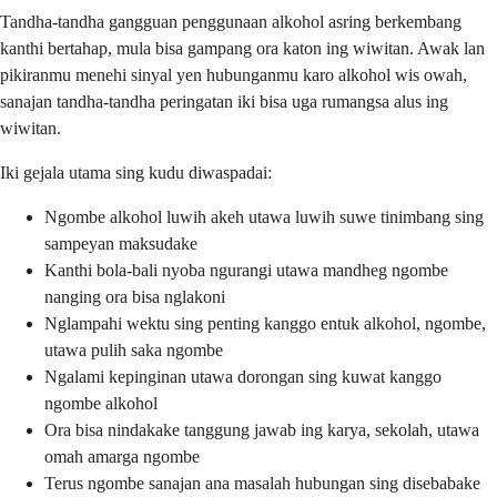
Tandha-tandha gangguan penggunaan alkohol asring berkembang
kanthi bertahap, mula bisa gampang ora katon ing wiwitan. Awak lan
pikiranmu menehi sinyal yen hubunganmu karo alkohol wis owah,
sanajan tandha-tandha peringatan iki bisa uga rumangsa alus ing
wiwitan.
Iki gejala utama sing kudu diwaspadai:
Ngombe alkohol luwih akeh utawa luwih suwe tinimbang sing
sampeyan maksudake
Kanthi bola-bali nyoba ngurangi utawa mandheg ngombe
nanging ora bisa nglakoni
Nglampahi wektu sing penting kanggo entuk alkohol, ngombe,
utawa pulih saka ngombe
Ngalami kepinginan utawa dorongan sing kuwat kanggo
ngombe alkohol
Ora bisa nindakake tanggung jawab ing karya, sekolah, utawa
omah amarga ngombe
Terus ngombe sanajan ana masalah hubungan sing disebabake