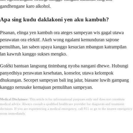
gandhengane karo alkohol.
Apa sing kudu daklakoni yen aku kambuh?
Pisanan, elinga yen kambuh ora ateges sampeyan wis gagal utawa
perawatan ora efektif. Akeh wong ngalami kemunduran sajrone
pemulihan, lan saben upaya kanggo kesucian mbangun katrampilan
lan kawruh kanggo sukses mengko.
Golèki bantuan langsung tinimbang nyoba nangani dhewe. Hubungi
panyedhiya perawatan kesehatan, konselor, utawa kelompok
dhukungan. Secepet sampeyan bali ing jalur, biasane luwih gampang
kanggo nerusake kemajuan pemulihan sampeyan.
Medical Disclaimer:
This article is for informational purposes only and does not constitute
medical advice. Always consult a qualified healthcare provider for diagnosis and treatment
decisions. If you are experiencing a medical emergency, call 911 or go to the nearest emergency
room immediately.