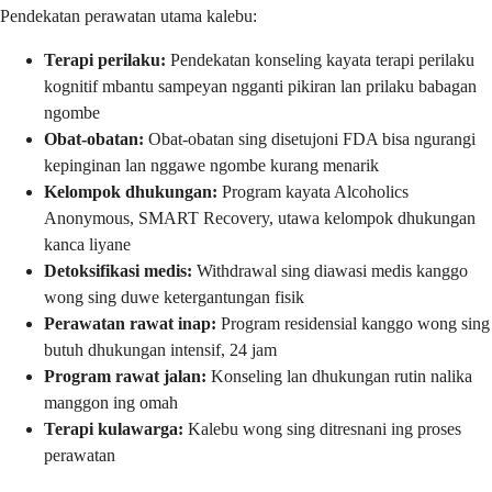
Pendekatan perawatan utama kalebu:
Terapi perilaku:
Pendekatan konseling kayata terapi perilaku
kognitif mbantu sampeyan ngganti pikiran lan prilaku babagan
ngombe
Obat-obatan:
Obat-obatan sing disetujoni FDA bisa ngurangi
kepinginan lan nggawe ngombe kurang menarik
Kelompok dhukungan:
Program kayata Alcoholics
Anonymous, SMART Recovery, utawa kelompok dhukungan
kanca liyane
Detoksifikasi medis:
Withdrawal sing diawasi medis kanggo
wong sing duwe ketergantungan fisik
Perawatan rawat inap:
Program residensial kanggo wong sing
butuh dhukungan intensif, 24 jam
Program rawat jalan:
Konseling lan dhukungan rutin nalika
manggon ing omah
Terapi kulawarga:
Kalebu wong sing ditresnani ing proses
perawatan