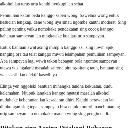
alkohol lan terus urip kanthi nyukupi lan sehat.
Pemulihan katon beda kanggo saben wong. Sawetara wong entuk
kesucian lengkap, dene wong liya sinau ngombe kanthi moderat. Sing
paling penting yaiku nemokake pendekatan sing cocog kanggo
kahanan sampeyan lan ningkatake kualitas urip sampeyan.
Entuk bantuan awal asring mimpin kanggo asil sing luwih apik,
nanging ora tau telat kanggo miwiti lelampahan pemulihan sampeyan.
Apa sampeyan lagi wiwit takon babagan pola ngombe sampeyan
utawa wis ngalami masalah sajrone pirang-pirang taun, bantuan sing
welas asih lan efektif kasedhiya.
Elinga yen nggoleki bantuan minangka tandha kekuatan, dudu
kelemahan. Njupuk langkah kanggo ngatasi masalah alkohol
nuduhake keberanian lan kesadaran dhiri. Kanthi perawatan lan
dhukungan sing tepat, sampeyan bisa entuk kontrol maneh marang
urip sampeyan lan nemokake maneh wong sing pengin dadi.
Pitakon sing Asring Ditakoni Babagan