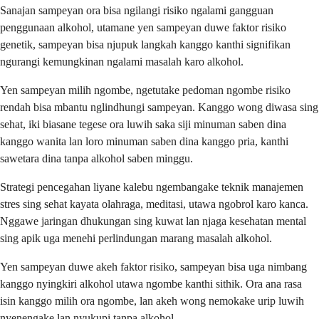
Sanajan sampeyan ora bisa ngilangi risiko ngalami gangguan
penggunaan alkohol, utamane yen sampeyan duwe faktor risiko
genetik, sampeyan bisa njupuk langkah kanggo kanthi signifikan
ngurangi kemungkinan ngalami masalah karo alkohol.
Yen sampeyan milih ngombe, ngetutake pedoman ngombe risiko
rendah bisa mbantu nglindhungi sampeyan. Kanggo wong diwasa sing
sehat, iki biasane tegese ora luwih saka siji minuman saben dina
kanggo wanita lan loro minuman saben dina kanggo pria, kanthi
sawetara dina tanpa alkohol saben minggu.
Strategi pencegahan liyane kalebu ngembangake teknik manajemen
stres sing sehat kayata olahraga, meditasi, utawa ngobrol karo kanca.
Nggawe jaringan dhukungan sing kuwat lan njaga kesehatan mental
sing apik uga menehi perlindungan marang masalah alkohol.
Yen sampeyan duwe akeh faktor risiko, sampeyan bisa uga nimbang
kanggo nyingkiri alkohol utawa ngombe kanthi sithik. Ora ana rasa
isin kanggo milih ora ngombe, lan akeh wong nemokake urip luwih
nyenengake lan nyukupi tanpa alkohol.