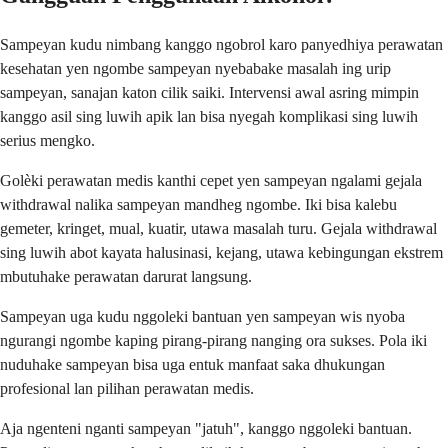
Sampeyan kudu nimbang kanggo ngobrol karo panyedhiya perawatan
kesehatan yen ngombe sampeyan nyebabake masalah ing urip
sampeyan, sanajan katon cilik saiki. Intervensi awal asring mimpin
kanggo asil sing luwih apik lan bisa nyegah komplikasi sing luwih
serius mengko.
Golèki perawatan medis kanthi cepet yen sampeyan ngalami gejala
withdrawal nalika sampeyan mandheg ngombe. Iki bisa kalebu
gemeter, kringet, mual, kuatir, utawa masalah turu. Gejala withdrawal
sing luwih abot kayata halusinasi, kejang, utawa kebingungan ekstrem
mbutuhake perawatan darurat langsung.
Sampeyan uga kudu nggoleki bantuan yen sampeyan wis nyoba
ngurangi ngombe kaping pirang-pirang nanging ora sukses. Pola iki
nuduhake sampeyan bisa uga entuk manfaat saka dhukungan
profesional lan pilihan perawatan medis.
Aja ngenteni nganti sampeyan "jatuh", kanggo nggoleki bantuan.