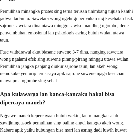
Pemulihan minangka proses sing terus-terusan tinimbang tujuan kanthi
jadwal tartamtu. Sawetara wong ngelingi perbaikan ing kesehatan fisik
sajrone sawetara dina utawa minggu sawise mandheg ngombe, dene
penyembuhan emosional lan psikologis asring butuh wulan utawa
taun.
Fase withdrawal akut biasane suwene 3-7 dina, nanging sawetara
wong ngalami efek sing suwene pirang-pirang minggu utawa wulan.
Pemulihan jangka panjang diukur sajrone taun, lan akeh wong
nemokake yen urip terus saya apik sajrone suwene njaga kesucian
utawa pola ngombe sing sehat.
Apa kulawarga lan kanca-kancaku bakal bisa
dipercaya maneh?
Nggawe maneh kepercayaan butuh wektu, lan minangka salah
sawijining aspek pemulihan sing paling angel kanggo akeh wong.
Kabare apik yaiku hubungan bisa mari lan asring dadi luwih kuwat