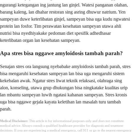
ngurangi ketegangan ing jantung lan ginjel. Watesi panganan olahan,
barang kaleng, lan dhahar restoran sing asring dhuwur natrium. Yen
sampeyan duwe keterlibatan ginjel, sampeyan bisa uga kudu ngwatesi
protein lan fosfor. Tim perawatan kesehatan sampeyan utawa ahli
nutrisi bisa nyedhiyakake pedoman diet spesifik adhedhasar
keterlibatan organ lan kesehatan sampeyan.
Apa stres bisa nggawe amyloidosis tambah parah?
Senajan stres ora langsung nyebabake amyloidosis tambah parah, stres
bisa mengaruhi kesehatan sampeyan lan bisa uga mengaruhi sistem
kekebalan awak. Ngatur stres liwat teknik relaksasi, olahraga sing
alon, konseling, utawa grup dhukungan bisa ningkatake kualitas urip
lan mbantu sampeyan luwih ngatasi kahanan sampeyan. Stres kronis
uga bisa nggawe gejala kayata keletihan lan masalah turu tambah
parah.
Medical Disclaimer:
This article is for informational purposes only and does not constitute
medical advice. Always consult a qualified healthcare provider for diagnosis and treatment
decisions. If you are experiencing a medical emergency, call 911 or go to the nearest emergency