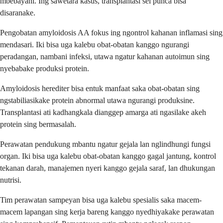
mbebayani. Ing sawetara kasus, transplantasi sel punca bisa
disaranake.
Pengobatan amyloidosis AA fokus ing ngontrol kahanan inflamasi sing
mendasari. Iki bisa uga kalebu obat-obatan kanggo ngurangi
peradangan, nambani infeksi, utawa ngatur kahanan autoimun sing
nyebabake produksi protein.
Amyloidosis herediter bisa entuk manfaat saka obat-obatan sing
ngstabiliasikake protein abnormal utawa ngurangi produksine.
Transplantasi ati kadhangkala dianggep amarga ati ngasilake akeh
protein sing bermasalah.
Perawatan pendukung mbantu ngatur gejala lan nglindhungi fungsi
organ. Iki bisa uga kalebu obat-obatan kanggo gagal jantung, kontrol
tekanan darah, manajemen nyeri kanggo gejala saraf, lan dhukungan
nutrisi.
Tim perawatan sampeyan bisa uga kalebu spesialis saka macem-
macem lapangan sing kerja bareng kanggo nyedhiyakake perawatan