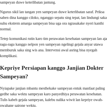
sampeyan duwe keterlibatan jantung.
Ngurus sikil lan tangan yen sampeyan duwe keterlibatan saraf. Priksa
saben dina kanggo ciloko, nganggo sepatu sing tepat, lan lindungi saka
suhu ekstrem amarga sampeyan bisa uga ora ngrasakake nyeri kanthi
normal.
Tetep komunikasi rutin karo tim perawatan kesehatan sampeyan lan aja
ragu-ragu kanggo nelpon yen sampeyan ngelingi gejala anyar utawa
memburuk saka sing wis ana. Intervensi awal asring bisa nyegah
komplikasi.
Kepriye Persiapan kanggo Janjian Dokter
Sampeyan?
Nyiapake janjian mbantu mesthekake sampeyan entuk manfaat paling
gedhe saka wektu sampeyan karo panyedhiya perawatan kesehatan.
Tulis kabeh gejala sampeyan, kalebu nalika wiwit lan kepriye owah-
owahane sajrone wektu.