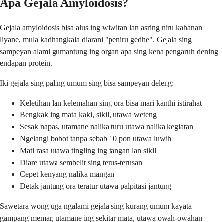
Apa Gejala Amyloidosis?
Gejala amyloidosis bisa alus ing wiwitan lan asring niru kahanan
liyane, mula kadhangkala diarani "peniru gedhe". Gejala sing
sampeyan alami gumantung ing organ apa sing kena pengaruh dening
endapan protein.
Iki gejala sing paling umum sing bisa sampeyan deleng:
Keletihan lan kelemahan sing ora bisa mari kanthi istirahat
Bengkak ing mata kaki, sikil, utawa weteng
Sesak napas, utamane nalika turu utawa nalika kegiatan
Ngelangi bobot tanpa sebab 10 pon utawa luwih
Mati rasa utawa tingling ing tangan lan sikil
Diare utawa sembelit sing terus-terusan
Cepet kenyang nalika mangan
Detak jantung ora teratur utawa palpitasi jantung
Sawetara wong uga ngalami gejala sing kurang umum kayata
gampang memar, utamane ing sekitar mata, utawa owah-owahan