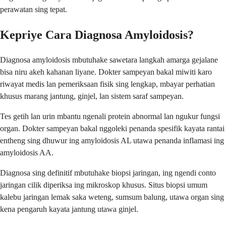
perawatan sing tepat.
Kepriye Cara Diagnosa Amyloidosis?
Diagnosa amyloidosis mbutuhake sawetara langkah amarga gejalane
bisa niru akeh kahanan liyane. Dokter sampeyan bakal miwiti karo
riwayat medis lan pemeriksaan fisik sing lengkap, mbayar perhatian
khusus marang jantung, ginjel, lan sistem saraf sampeyan.
Tes getih lan urin mbantu ngenali protein abnormal lan ngukur fungsi
organ. Dokter sampeyan bakal nggoleki penanda spesifik kayata rantai
entheng sing dhuwur ing amyloidosis AL utawa penanda inflamasi ing
amyloidosis AA.
Diagnosa sing definitif mbutuhake biopsi jaringan, ing ngendi conto
jaringan cilik diperiksa ing mikroskop khusus. Situs biopsi umum
kalebu jaringan lemak saka weteng, sumsum balung, utawa organ sing
kena pengaruh kayata jantung utawa ginjel.