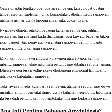
Gawe dhaptar lengkap obat-obatan sampeyan, kalebu obat-obatan
tanpa resep lan suplemen. Uga, kumpulake cathetan medis sampeyan,
utamane asil tes utawa laporan anyar saka dokter liyane.
Nyiapake dhaptar pitakon babagan kahanan sampeyan, pilihan
perawatan, lan apa sing kudu diantisipasi. Aja kuwatir babagan takon
akeh banget - tim perawatan kesehatan sampeyan pengin mbantu
sampeyan ngerti kahanan sampeyan.
Mikir kanggo nggawa anggota kulawarga utawa kanca kanggo
mbantu sampeyan eling informasi penting sing dibahas sajrone janjian.
Dheweke uga bisa nyedhiyakake dhukungan emosional lan mbantu
ngajokake kabutuhan sampeyan.
Tulis riwayat medis kulawarga sampeyan, utamane sedulur sing duwe
masalah jantung, penyakit ginjel, utawa kahanan neurologis. Informasi
iki bisa dadi penting kanggo nemtokake jinis amyloidosis sampeyan.
Apa Inti Penting Babagan Amyloidosis?