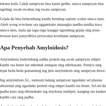
tekstur kulit. Lidah sampeyan bisa katon gedhe, utawa sampeyan bisa
ngelingi owah-owahan ing swara sampeyan.
Gejala iki bisa berkembang kanthi bertahap sajrone wulan utawa taun.
Akeh wong wiwitane ora nggatekake minangka tandha-tandha tuwa
utawa stres, mula aja ragu-ragu kanggo ngrembug gejala sing terus-
terusan karo panyedhiya perawatan kesehatan sampeyan.
Apa Penyebab Amyloidosis?
Amyloidosis berkembang nalika protein ing awak sampeyan mlipet
kanthi ora bener lan mbentuk endapan sing mbebayani. Pemicu sing
tepat beda-beda gumantung ing jinis amyloidosis sing sampeyan duwe.
Ing amyloidosis AL, sumsum balung sampeyan ngasilake sel plasma
abnormal sing ngasilake protein sing mlipet kanthi ora bener. Sel-sel iki
padha karo sing ditemokake ing myeloma multipel, nanging ora kanker
kanthi cara sing padha.