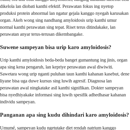
dikelola lan diobati kanthi efektif. Perawatan fokus ing nyetop
produksi protein abnormal lan ngatur gejala kanggo nyegah karusakan
organ. Akeh wong sing nandhang amyloidosis urip kanthi umur
normal kanthi perawatan sing tepat. Riset terus ditindakake, lan
perawatan anyar terus-terusan dikembangake.
Suwene sampeyan bisa urip karo amyloidosis?
Urip kanthi amyloidosis beda-beda banget gumantung ing jinis, organ
apa sing kena pengaruh, lan kepriye perawatan awal diwiwiti.
Sawetara wong urip nganti puluhan taun kanthi kahanan kasebut, dene
liyane bisa uga duwe kursus sing luwih agresif. Diagnosa lan
perawatan awal ningkatake asil kanthi signifikan. Dokter sampeyan
bisa nyedhiyakake informasi sing luwih spesifik adhedhasar kahanan
individu sampeyan.
Panganan apa sing kudu dihindari karo amyloidosis?
Umumé, sampeyan kudu ngetutake diet rendah natrium kanggo