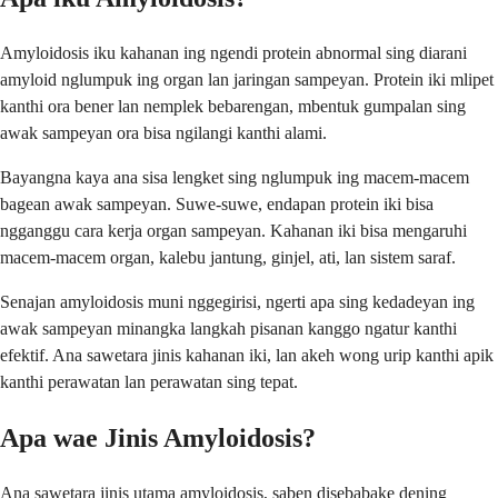
Amyloidosis iku kahanan ing ngendi protein abnormal sing diarani
amyloid nglumpuk ing organ lan jaringan sampeyan. Protein iki mlipet
kanthi ora bener lan nemplek bebarengan, mbentuk gumpalan sing
awak sampeyan ora bisa ngilangi kanthi alami.
Bayangna kaya ana sisa lengket sing nglumpuk ing macem-macem
bagean awak sampeyan. Suwe-suwe, endapan protein iki bisa
ngganggu cara kerja organ sampeyan. Kahanan iki bisa mengaruhi
macem-macem organ, kalebu jantung, ginjel, ati, lan sistem saraf.
Senajan amyloidosis muni nggegirisi, ngerti apa sing kedadeyan ing
awak sampeyan minangka langkah pisanan kanggo ngatur kanthi
efektif. Ana sawetara jinis kahanan iki, lan akeh wong urip kanthi apik
kanthi perawatan lan perawatan sing tepat.
Apa wae Jinis Amyloidosis?
Ana sawetara jinis utama amyloidosis, saben disebabake dening