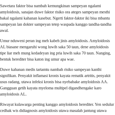
Sawetara faktor bisa nambah kemungkinan sampeyan ngalami
amyloidosis, sanajan duwe faktor risiko ora ateges sampeyan mesthi
bakal ngalami kahanan kasebut. Ngerti faktor-faktor iki bisa mbantu
sampeyan lan dokter sampeyan tetep waspada kanggo tandha-tandha
awal.
Umur nduweni peran ing meh kabeh jinis amyloidosis. Amyloidosis
AL biasane mengaruhi wong luwih saka 50 taun, dene amyloidosis
tipe liar meh mung kedadeyan ing pria luwih saka 70 taun. Nanging,
bentuk herediter bisa katon ing umur apa wae.
Duwe kahanan medis tartamtu nambah risiko sampeyan kanthi
signifikan. Penyakit inflamasi kronis kayata rematik artritis, penyakit
usus radang, utawa infeksi kronis bisa nyebabake amyloidosis AA.
Gangguan getih kayata myeloma multipel digandhengake karo
amyloidosis AL.
Riwayat kulawarga penting kanggo amyloidosis herediter. Yen sedulur
cedhak wis didiagnosis amyloidosis utawa masalah jantung utawa