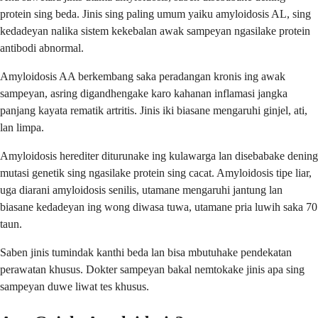
protein sing beda. Jinis sing paling umum yaiku amyloidosis AL, sing
kedadeyan nalika sistem kekebalan awak sampeyan ngasilake protein
antibodi abnormal.
Amyloidosis AA berkembang saka peradangan kronis ing awak
sampeyan, asring digandhengake karo kahanan inflamasi jangka
panjang kayata rematik artritis. Jinis iki biasane mengaruhi ginjel, ati,
lan limpa.
Amyloidosis herediter diturunake ing kulawarga lan disebabake dening
mutasi genetik sing ngasilake protein sing cacat. Amyloidosis tipe liar,
uga diarani amyloidosis senilis, utamane mengaruhi jantung lan
biasane kedadeyan ing wong diwasa tuwa, utamane pria luwih saka 70
taun.
Saben jinis tumindak kanthi beda lan bisa mbutuhake pendekatan
perawatan khusus. Dokter sampeyan bakal nemtokake jinis apa sing
sampeyan duwe liwat tes khusus.