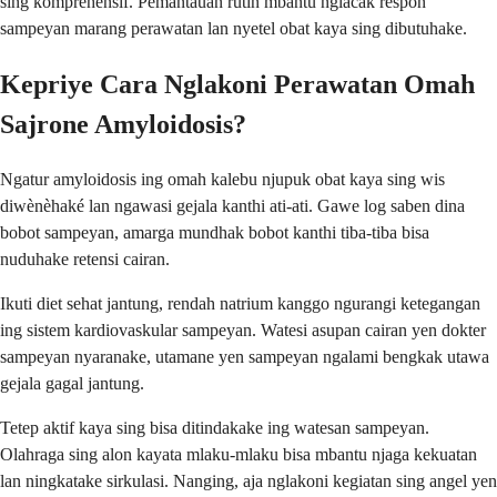
sing komprehensif. Pemantauan rutin mbantu nglacak respon
sampeyan marang perawatan lan nyetel obat kaya sing dibutuhake.
Kepriye Cara Nglakoni Perawatan Omah
Sajrone Amyloidosis?
Ngatur amyloidosis ing omah kalebu njupuk obat kaya sing wis
diwènèhaké lan ngawasi gejala kanthi ati-ati. Gawe log saben dina
bobot sampeyan, amarga mundhak bobot kanthi tiba-tiba bisa
nuduhake retensi cairan.
Ikuti diet sehat jantung, rendah natrium kanggo ngurangi ketegangan
ing sistem kardiovaskular sampeyan. Watesi asupan cairan yen dokter
sampeyan nyaranake, utamane yen sampeyan ngalami bengkak utawa
gejala gagal jantung.
Tetep aktif kaya sing bisa ditindakake ing watesan sampeyan.
Olahraga sing alon kayata mlaku-mlaku bisa mbantu njaga kekuatan
lan ningkatake sirkulasi. Nanging, aja nglakoni kegiatan sing angel yen