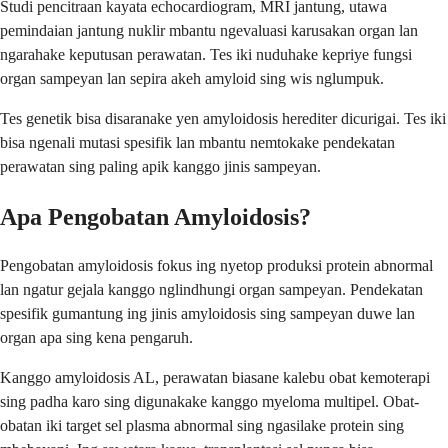
Studi pencitraan kayata echocardiogram, MRI jantung, utawa
pemindaian jantung nuklir mbantu ngevaluasi karusakan organ lan
ngarahake keputusan perawatan. Tes iki nuduhake kepriye fungsi
organ sampeyan lan sepira akeh amyloid sing wis nglumpuk.
Tes genetik bisa disaranake yen amyloidosis herediter dicurigai. Tes iki
bisa ngenali mutasi spesifik lan mbantu nemtokake pendekatan
perawatan sing paling apik kanggo jinis sampeyan.
Apa Pengobatan Amyloidosis?
Pengobatan amyloidosis fokus ing nyetop produksi protein abnormal
lan ngatur gejala kanggo nglindhungi organ sampeyan. Pendekatan
spesifik gumantung ing jinis amyloidosis sing sampeyan duwe lan
organ apa sing kena pengaruh.
Kanggo amyloidosis AL, perawatan biasane kalebu obat kemoterapi
sing padha karo sing digunakake kanggo myeloma multipel. Obat-
obatan iki target sel plasma abnormal sing ngasilake protein sing