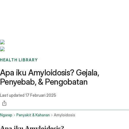
Benchmarks
Stories
FAQ
Sign up / Log in
HEALTH LIBRARY
Apa iku Amyloidosis? Gejala,
Penyebab, & Pengobatan
Last updated
17 Februari 2025
Ngarep
Penyakit & Kahanan
Amyloidosis
Apa iku Amyloidosis?