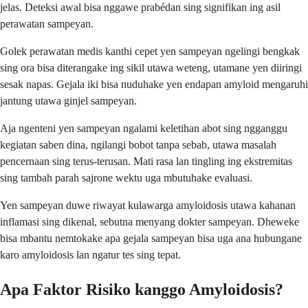
jelas. Deteksi awal bisa nggawe prabédan sing signifikan ing asil
perawatan sampeyan.
Golek perawatan medis kanthi cepet yen sampeyan ngelingi bengkak
sing ora bisa diterangake ing sikil utawa weteng, utamane yen diiringi
sesak napas. Gejala iki bisa nuduhake yen endapan amyloid mengaruhi
jantung utawa ginjel sampeyan.
Aja ngenteni yen sampeyan ngalami keletihan abot sing ngganggu
kegiatan saben dina, ngilangi bobot tanpa sebab, utawa masalah
pencernaan sing terus-terusan. Mati rasa lan tingling ing ekstremitas
sing tambah parah sajrone wektu uga mbutuhake evaluasi.
Yen sampeyan duwe riwayat kulawarga amyloidosis utawa kahanan
inflamasi sing dikenal, sebutna menyang dokter sampeyan. Dheweke
bisa mbantu nemtokake apa gejala sampeyan bisa uga ana hubungane
karo amyloidosis lan ngatur tes sing tepat.
Apa Faktor Risiko kanggo Amyloidosis?