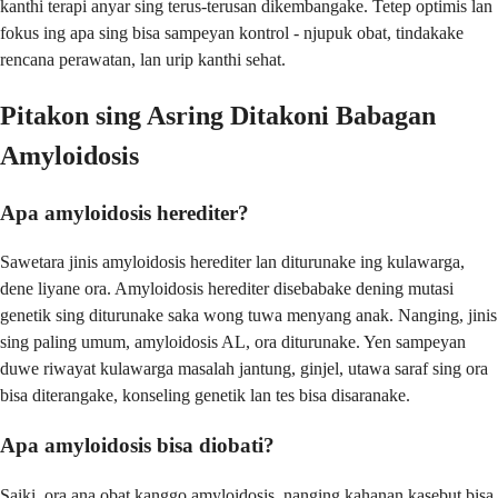
kanthi terapi anyar sing terus-terusan dikembangake. Tetep optimis lan
fokus ing apa sing bisa sampeyan kontrol - njupuk obat, tindakake
rencana perawatan, lan urip kanthi sehat.
Pitakon sing Asring Ditakoni Babagan
Amyloidosis
Apa amyloidosis herediter?
Sawetara jinis amyloidosis herediter lan diturunake ing kulawarga,
dene liyane ora. Amyloidosis herediter disebabake dening mutasi
genetik sing diturunake saka wong tuwa menyang anak. Nanging, jinis
sing paling umum, amyloidosis AL, ora diturunake. Yen sampeyan
duwe riwayat kulawarga masalah jantung, ginjel, utawa saraf sing ora
bisa diterangake, konseling genetik lan tes bisa disaranake.
Apa amyloidosis bisa diobati?
Saiki, ora ana obat kanggo amyloidosis, nanging kahanan kasebut bisa