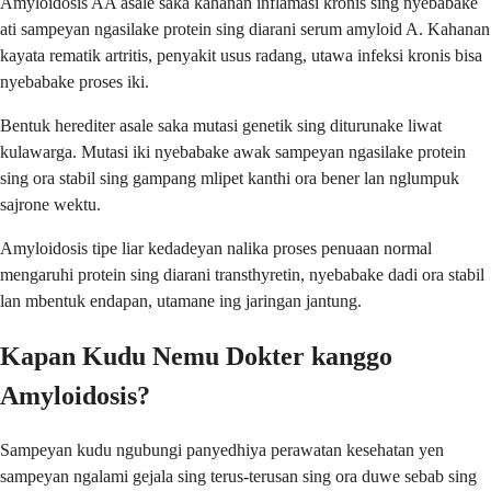
Amyloidosis AA asale saka kahanan inflamasi kronis sing nyebabake
ati sampeyan ngasilake protein sing diarani serum amyloid A. Kahanan
kayata rematik artritis, penyakit usus radang, utawa infeksi kronis bisa
nyebabake proses iki.
Bentuk herediter asale saka mutasi genetik sing diturunake liwat
kulawarga. Mutasi iki nyebabake awak sampeyan ngasilake protein
sing ora stabil sing gampang mlipet kanthi ora bener lan nglumpuk
sajrone wektu.
Amyloidosis tipe liar kedadeyan nalika proses penuaan normal
mengaruhi protein sing diarani transthyretin, nyebabake dadi ora stabil
lan mbentuk endapan, utamane ing jaringan jantung.
Kapan Kudu Nemu Dokter kanggo
Amyloidosis?
Sampeyan kudu ngubungi panyedhiya perawatan kesehatan yen
sampeyan ngalami gejala sing terus-terusan sing ora duwe sebab sing