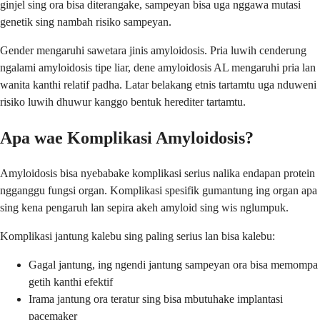
ginjel sing ora bisa diterangake, sampeyan bisa uga nggawa mutasi
genetik sing nambah risiko sampeyan.
Gender mengaruhi sawetara jinis amyloidosis. Pria luwih cenderung
ngalami amyloidosis tipe liar, dene amyloidosis AL mengaruhi pria lan
wanita kanthi relatif padha. Latar belakang etnis tartamtu uga nduweni
risiko luwih dhuwur kanggo bentuk herediter tartamtu.
Apa wae Komplikasi Amyloidosis?
Amyloidosis bisa nyebabake komplikasi serius nalika endapan protein
ngganggu fungsi organ. Komplikasi spesifik gumantung ing organ apa
sing kena pengaruh lan sepira akeh amyloid sing wis nglumpuk.
Komplikasi jantung kalebu sing paling serius lan bisa kalebu:
Gagal jantung, ing ngendi jantung sampeyan ora bisa memompa
getih kanthi efektif
Irama jantung ora teratur sing bisa mbutuhake implantasi
pacemaker