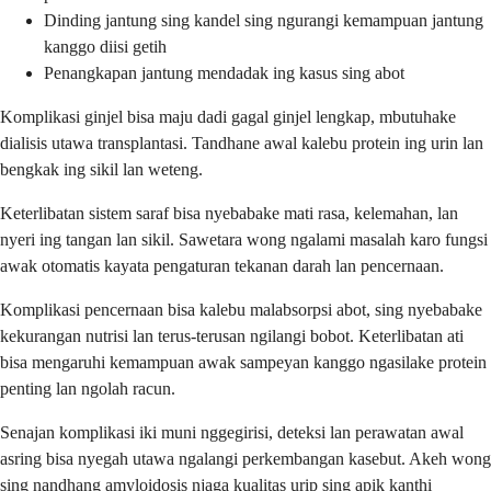
Dinding jantung sing kandel sing ngurangi kemampuan jantung
kanggo diisi getih
Penangkapan jantung mendadak ing kasus sing abot
Komplikasi ginjel bisa maju dadi gagal ginjel lengkap, mbutuhake
dialisis utawa transplantasi. Tandhane awal kalebu protein ing urin lan
bengkak ing sikil lan weteng.
Keterlibatan sistem saraf bisa nyebabake mati rasa, kelemahan, lan
nyeri ing tangan lan sikil. Sawetara wong ngalami masalah karo fungsi
awak otomatis kayata pengaturan tekanan darah lan pencernaan.
Komplikasi pencernaan bisa kalebu malabsorpsi abot, sing nyebabake
kekurangan nutrisi lan terus-terusan ngilangi bobot. Keterlibatan ati
bisa mengaruhi kemampuan awak sampeyan kanggo ngasilake protein
penting lan ngolah racun.
Senajan komplikasi iki muni nggegirisi, deteksi lan perawatan awal
asring bisa nyegah utawa ngalangi perkembangan kasebut. Akeh wong
sing nandhang amyloidosis njaga kualitas urip sing apik kanthi