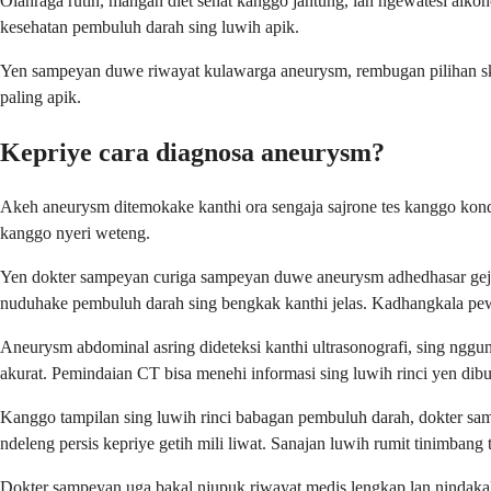
Olahraga rutin, mangan diet sehat kanggo jantung, lan ngewatesi alk
kesehatan pembuluh darah sing luwih apik.
Yen sampeyan duwe riwayat kulawarga aneurysm, rembugan pilihan skr
paling apik.
Kepriye cara diagnosa aneurysm?
Akeh aneurysm ditemokake kanthi ora sengaja sajrone tes kanggo kondi
kanggo nyeri weteng.
Yen dokter sampeyan curiga sampeyan duwe aneurysm adhedhasar geja
nuduhake pembuluh darah sing bengkak kanthi jelas. Kadhangkala pe
Aneurysm abdominal asring dideteksi kanthi ultrasonografi, sing ng
akurat. Pemindaian CT bisa menehi informasi sing luwih rinci yen dib
Kanggo tampilan sing luwih rinci babagan pembuluh darah, dokter sa
ndeleng persis kepriye getih mili liwat. Sanajan luwih rumit tinimbang
Dokter sampeyan uga bakal njupuk riwayat medis lengkap lan nindakak