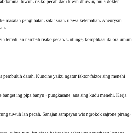
abdominal tuwuh, risiko pecah dadi luwih dhuwur, mula dokter
ke masalah penglihatan, sakit sirah, utawa kelemahan. Aneurysm
an.
wih lemah lan nambah risiko pecah. Untunge, komplikasi iki ora umum
s pembuluh darah. Kuncine yaiku ngatur faktor-faktor sing menehi
e banget ing pipa banyu - pungkasane, ana sing kudu menehi. Kerja
ng tuwuh lan pecah. Sanajan sampeyan wis ngrokok sajrone pirang-