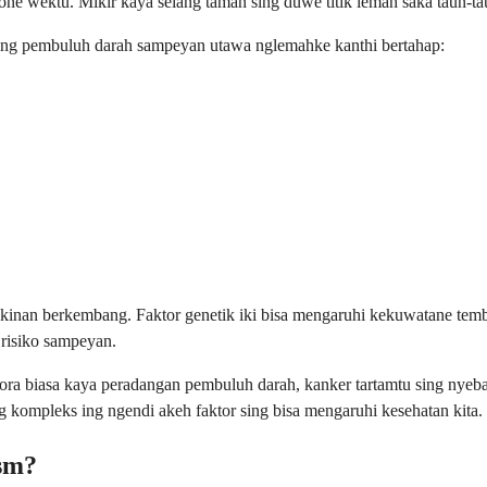
 wektu. Mikir kaya selang taman sing duwe titik lemah saka taun-tau
 ing pembuluh darah sampeyan utawa nglemahke kanthi bertahap:
inan berkembang. Faktor genetik iki bisa mengaruhi kekuwatane tembo
 risiko sampeyan.
ora biasa kaya peradangan pembuluh darah, kanker tartamtu sing nyeb
 kompleks ing ngendi akeh faktor sing bisa mengaruhi kesehatan kita.
sm?