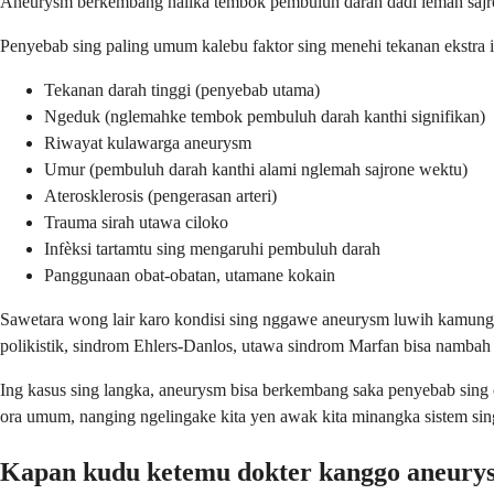
Aneurysm berkembang nalika tembok pembuluh darah dadi lemah sajrone
Penyebab sing paling umum kalebu faktor sing menehi tekanan ekstra
Tekanan darah tinggi (penyebab utama)
Ngeduk (nglemahke tembok pembuluh darah kanthi signifikan)
Riwayat kulawarga aneurysm
Umur (pembuluh darah kanthi alami nglemah sajrone wektu)
Aterosklerosis (pengerasan arteri)
Trauma sirah utawa ciloko
Infèksi tartamtu sing mengaruhi pembuluh darah
Panggunaan obat-obatan, utamane kokain
Sawetara wong lair karo kondisi sing nggawe aneurysm luwih kamungk
polikistik, sindrom Ehlers-Danlos, utawa sindrom Marfan bisa nambah
Ing kasus sing langka, aneurysm bisa berkembang saka penyebab sing 
ora umum, nanging ngelingake kita yen awak kita minangka sistem sing
Kapan kudu ketemu dokter kanggo aneury