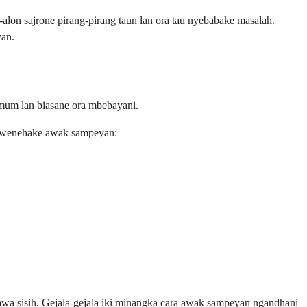
on sajrone pirang-pirang taun lan ora tau nyebabake masalah.
yan.
mum lan biasane ora mbebayani.
 diwenehake awak sampeyan:
awa sisih. Gejala-gejala iki minangka cara awak sampeyan ngandhani