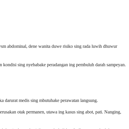
urysm abdominal, dene wanita duwe risiko sing rada luwih dhuwur
 lan kondisi sing nyebabake peradangan ing pembuluh darah sampeyan.
ka darurat medis sing mbutuhake perawatan langsung.
kerusakan otak permanen, utawa ing kasus sing abot, pati. Nanging,