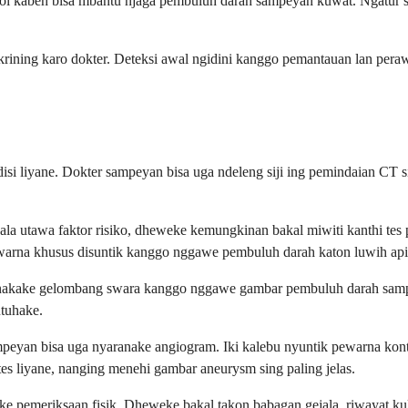
ohol kabeh bisa mbantu njaga pembuluh darah sampeyan kuwat. Ngatur s
ining karo dokter. Deteksi awal ngidini kanggo pemantauan lan pera
si liyane. Dokter sampeyan bisa uga ndeleng siji ing pemindaian CT si
la utawa faktor risiko, dheweke kemungkinan bakal miwiti kanthi te
warna khusus disuntik kanggo nggawe pembuluh darah katon luwih api
gunakake gelombang swara kanggo nggawe gambar pembuluh darah sampey
utuhake.
mpeyan bisa uga nyaranake angiogram. Iki kalebu nyuntik pewarna ko
 tes liyane, nanging menehi gambar aneurysm sing paling jelas.
e pemeriksaan fisik. Dheweke bakal takon babagan gejala, riwayat ku