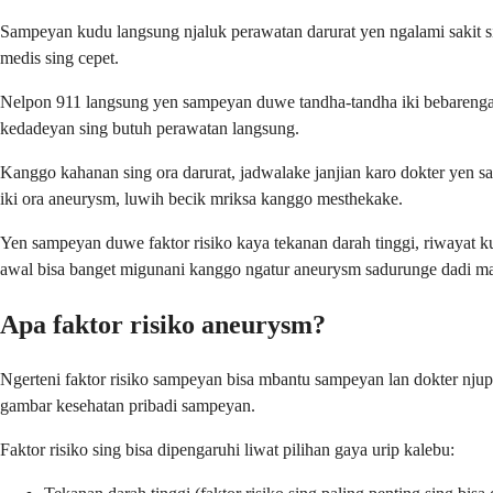
Sampeyan kudu langsung njaluk perawatan darurat yen ngalami sakit si
medis sing cepet.
Nelpon 911 langsung yen sampeyan duwe tandha-tandha iki bebarengan k
kedadeyan sing butuh perawatan langsung.
Kanggo kahanan sing ora darurat, jadwalake janjian karo dokter yen 
iki ora aneurysm, luwih becik mriksa kanggo mesthekake.
Yen sampeyan duwe faktor risiko kaya tekanan darah tinggi, riwayat 
awal bisa banget migunani kanggo ngatur aneurysm sadurunge dadi ma
Apa faktor risiko aneurysm?
Ngerteni faktor risiko sampeyan bisa mbantu sampeyan lan dokter njup
gambar kesehatan pribadi sampeyan.
Faktor risiko sing bisa dipengaruhi liwat pilihan gaya urip kalebu: