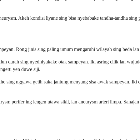
eurysm. Akeh kondisi liyane sing bisa nyebabake tandha-tandha sing pa
eyan. Rong jinis sing paling umum mengaruhi wilayah sing beda lan d
uh darah sing nyedhiyakake otak sampeyan. Iki asring cilik lan wujud
gerti yen duwe siji.
e sing nggawa getih saka jantung menyang sisa awak sampeyan. Iki 
ysm perifer ing lengen utawa sikil, lan aneurysm arteri limpa. Sanaja