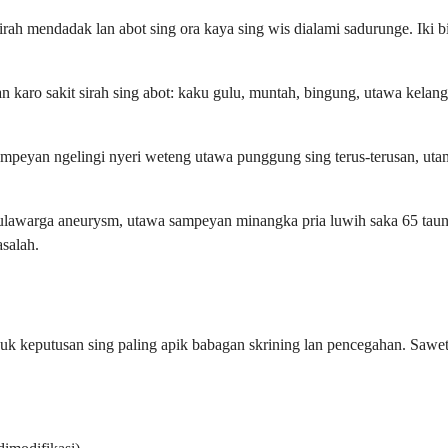
rah mendadak lan abot sing ora kaya sing wis dialami sadurunge. Iki 
aro sakit sirah sing abot: kaku gulu, muntah, bingung, utawa kelanga
sampeyan ngelingi nyeri weteng utawa punggung sing terus-terusan, ut
kulawarga aneurysm, utawa sampeyan minangka pria luwih saka 65 taun
salah.
uk keputusan sing paling apik babagan skrining lan pencegahan. Sawet