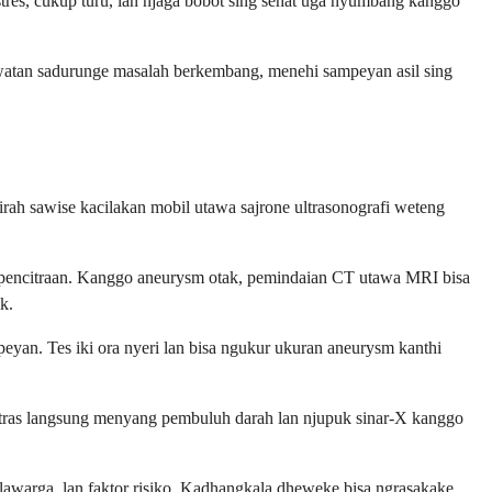
tres, cukup turu, lan njaga bobot sing sehat uga nyumbang kanggo
watan sadurunge masalah berkembang, menehi sampeyan asil sing
rah sawise kacilakan mobil utawa sajrone ultrasonografi weteng
s pencitraan. Kanggo aneurysm otak, pemindaian CT utawa MRI bisa
k.
an. Tes iki ora nyeri lan bisa ngukur ukuran aneurysm kanthi
ntras langsung menyang pembuluh darah lan njupuk sinar-X kanggo
lawarga, lan faktor risiko. Kadhangkala dheweke bisa ngrasakake