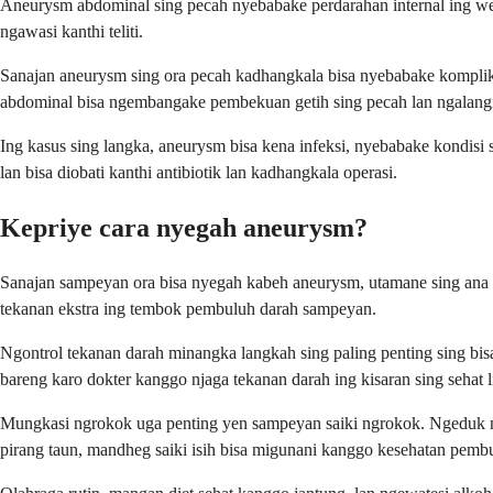
Aneurysm abdominal sing pecah nyebabake perdarahan internal ing wet
ngawasi kanthi teliti.
Sanajan aneurysm sing ora pecah kadhangkala bisa nyebabake komplika
abdominal bisa ngembangake pembekuan getih sing pecah lan ngalangi
Ing kasus sing langka, aneurysm bisa kena infeksi, nyebabake kondis
lan bisa diobati kanthi antibiotik lan kadhangkala operasi.
Kepriye cara nyegah aneurysm?
Sanajan sampeyan ora bisa nyegah kabeh aneurysm, utamane sing ana g
tekanan ekstra ing tembok pembuluh darah sampeyan.
Ngontrol tekanan darah minangka langkah sing paling penting sing bi
bareng karo dokter kanggo njaga tekanan darah ing kisaran sing sehat li
Mungkasi ngrokok uga penting yen sampeyan saiki ngrokok. Ngeduk 
pirang taun, mandheg saiki isih bisa migunani kanggo kesehatan pem