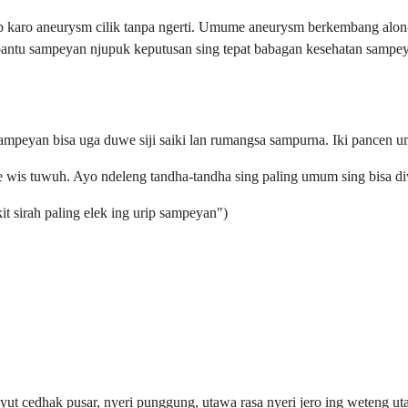
karo aneurysm cilik tanpa ngerti. Umume aneurysm berkembang alon-al
bantu sampeyan njupuk keputusan sing tepat babagan kesehatan sampe
mpeyan bisa uga duwe siji saiki lan rumangsa sampurna. Iki pancen u
e wis tuwuh. Ayo ndeleng tandha-tandha sing paling umum sing bisa
it sirah paling elek ing urip sampeyan")
t cedhak pusar, nyeri punggung, utawa rasa nyeri jero ing weteng ut