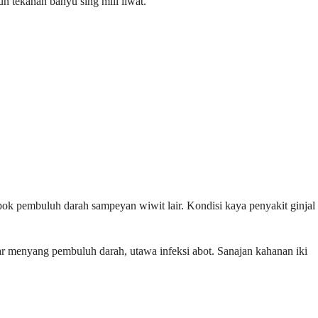
n tekanan banyu sing mili liwat.
k pembuluh darah sampeyan wiwit lair. Kondisi kaya penyakit ginjal
ar menyang pembuluh darah, utawa infeksi abot. Sanajan kahanan iki