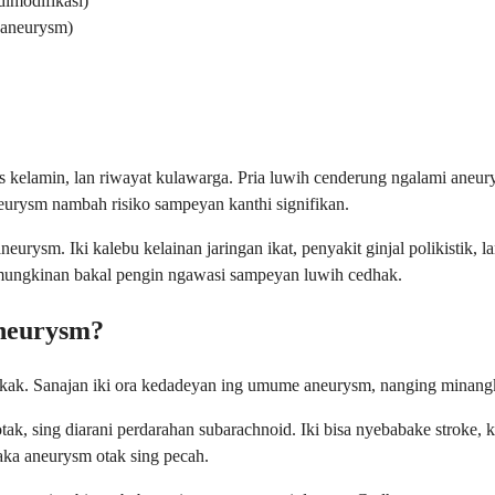
dimodifikasi)
 aneurysm)
nis kelamin, lan riwayat kulawarga. Pria luwih cenderung ngalami ane
rysm nambah risiko sampeyan kanthi signifikan.
rysm. Iki kalebu kelainan jaringan ikat, penyakit ginjal polikistik,
emungkinan bakal pengin ngawasi sampeyan luwih cedhak.
aneurysm?
ukak. Sanajan iki ora kedadeyan ing umume aneurysm, nanging minang
ak, sing diarani perdarahan subarachnoid. Iki bisa nyebabake stroke, 
saka aneurysm otak sing pecah.