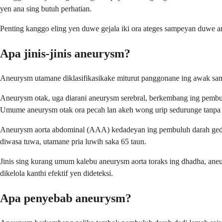
yen ana sing butuh perhatian.
Penting kanggo eling yen duwe gejala iki ora ateges sampeyan duwe an
Apa jinis-jinis aneurysm?
Aneurysm utamane diklasifikasikake miturut panggonane ing awak samp
Aneurysm otak, uga diarani aneurysm serebral, berkembang ing pembul
Umume aneurysm otak ora pecah lan akeh wong urip sedurunge tanpa n
Aneurysm aorta abdominal (AAA) kedadeyan ing pembuluh darah gedh
diwasa tuwa, utamane pria luwih saka 65 taun.
Jinis sing kurang umum kalebu aneurysm aorta toraks ing dhadha, aneur
dikelola kanthi efektif yen dideteksi.
Apa penyebab aneurysm?