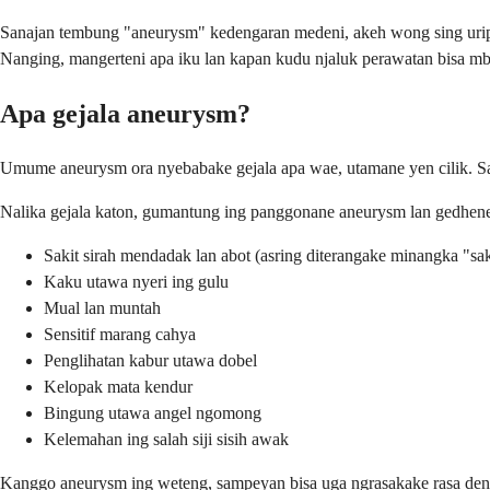
Sanajan tembung "aneurysm" kedengaran medeni, akeh wong sing urip 
Nanging, mangerteni apa iku lan kapan kudu njaluk perawatan bisa m
Apa gejala aneurysm?
Umume aneurysm ora nyebabake gejala apa wae, utamane yen cilik. Sa
Nalika gejala katon, gumantung ing panggonane aneurysm lan gedhen
Sakit sirah mendadak lan abot (asring diterangake minangka "sak
Kaku utawa nyeri ing gulu
Mual lan muntah
Sensitif marang cahya
Penglihatan kabur utawa dobel
Kelopak mata kendur
Bingung utawa angel ngomong
Kelemahan ing salah siji sisih awak
Kanggo aneurysm ing weteng, sampeyan bisa uga ngrasakake rasa denyu