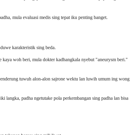
dha, mula evaluasi medis sing tepat iku penting banget.
uwe karakteristik sing beda.
e kaya woh beri, mula dokter kadhangkala nyebut "aneurysm beri."
cenderung tuwuh alon-alon sajrone wektu lan luwih umum ing wong
n iki langka, padha ngetutake pola perkembangan sing padha lan bisa