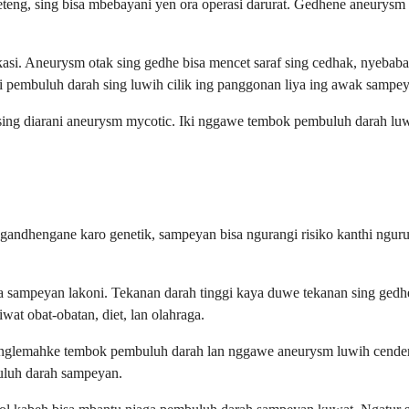
eng, sing bisa mbebayani yen ora operasi darurat. Gedhene aneurysm 
si. Aneurysm otak sing gedhe bisa mencet saraf sing cedhak, nyebaba
 pembuluh darah sing luwih cilik ing panggonan liya ing awak sampey
i sing diarani aneurysm mycotic. Iki nggawe tembok pembuluh darah lu
andhengane karo genetik, sampeyan bisa ngurangi risiko kanthi nguru
sa sampeyan lakoni. Tekanan darah tinggi kaya duwe tekanan sing gedh
wat obat-obatan, diet, lan olahraga.
nglemahke tembok pembuluh darah lan nggawe aneurysm luwih cenderu
buluh darah sampeyan.