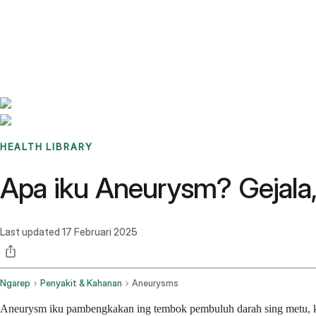
Benchmarks
Stories
FAQ
Sign up / Log in
HEALTH LIBRARY
Apa iku Aneurysm? Gejala
Last updated
17 Februari 2025
Ngarep
Penyakit & Kahanan
Aneurysms
Aneurysm iku pambengkakan ing tembok pembuluh darah sing metu, kay