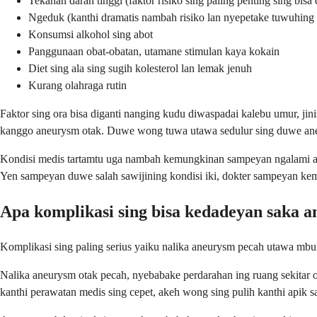
Tekanan darah tinggi (faktor risiko sing paling penting sing bisa 
Ngeduk (kanthi dramatis nambah risiko lan nyepetake tuwuhing
Konsumsi alkohol sing abot
Panggunaan obat-obatan, utamane stimulan kaya kokain
Diet sing ala sing sugih kolesterol lan lemak jenuh
Kurang olahraga rutin
Faktor sing ora bisa diganti nanging kudu diwaspadai kalebu umur, ji
kanggo aneurysm otak. Duwe wong tuwa utawa sedulur sing duwe aneu
Kondisi medis tartamtu uga nambah kemungkinan sampeyan ngalami aneu
Yen sampeyan duwe salah sawijining kondisi iki, dokter sampeyan k
Apa komplikasi sing bisa kedadeyan saka 
Komplikasi sing paling serius yaiku nalika aneurysm pecah utawa mb
Nalika aneurysm otak pecah, nyebabake perdarahan ing ruang sekitar ot
kanthi perawatan medis sing cepet, akeh wong sing pulih kanthi apik 