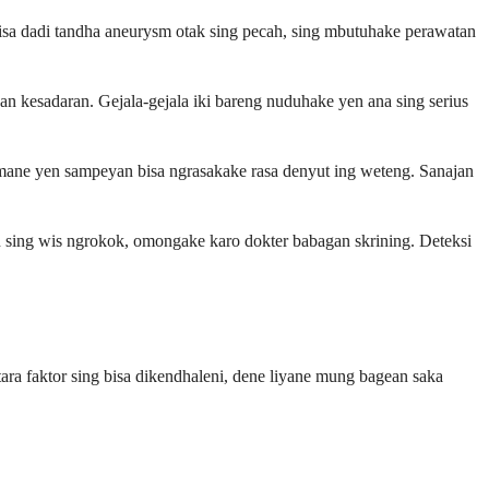
bisa dadi tandha aneurysm otak sing pecah, sing mbutuhake perawatan
n kesadaran. Gejala-gejala iki bareng nuduhake yen ana sing serius
amane yen sampeyan bisa ngrasakake rasa denyut ing weteng. Sanajan
 sing wis ngrokok, omongake karo dokter babagan skrining. Deteksi
ara faktor sing bisa dikendhaleni, dene liyane mung bagean saka