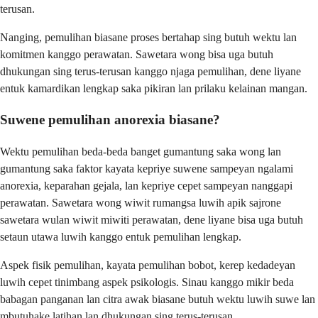
terusan.
Nanging, pemulihan biasane proses bertahap sing butuh wektu lan
komitmen kanggo perawatan. Sawetara wong bisa uga butuh
dhukungan sing terus-terusan kanggo njaga pemulihan, dene liyane
entuk kamardikan lengkap saka pikiran lan prilaku kelainan mangan.
Suwene pemulihan anorexia biasane?
Wektu pemulihan beda-beda banget gumantung saka wong lan
gumantung saka faktor kayata kepriye suwene sampeyan ngalami
anorexia, keparahan gejala, lan kepriye cepet sampeyan nanggapi
perawatan. Sawetara wong wiwit rumangsa luwih apik sajrone
sawetara wulan wiwit miwiti perawatan, dene liyane bisa uga butuh
setaun utawa luwih kanggo entuk pemulihan lengkap.
Aspek fisik pemulihan, kayata pemulihan bobot, kerep kedadeyan
luwih cepet tinimbang aspek psikologis. Sinau kanggo mikir beda
babagan panganan lan citra awak biasane butuh wektu luwih suwe lan
mbutuhake latihan lan dhukungan sing terus-terusan.