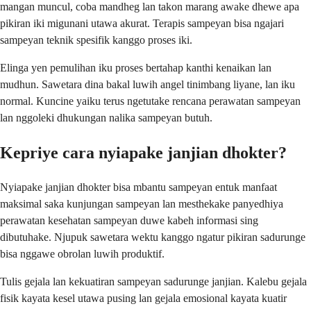
mangan muncul, coba mandheg lan takon marang awake dhewe apa
pikiran iki migunani utawa akurat. Terapis sampeyan bisa ngajari
sampeyan teknik spesifik kanggo proses iki.
Elinga yen pemulihan iku proses bertahap kanthi kenaikan lan
mudhun. Sawetara dina bakal luwih angel tinimbang liyane, lan iku
normal. Kuncine yaiku terus ngetutake rencana perawatan sampeyan
lan nggoleki dhukungan nalika sampeyan butuh.
Kepriye cara nyiapake janjian dhokter?
Nyiapake janjian dhokter bisa mbantu sampeyan entuk manfaat
maksimal saka kunjungan sampeyan lan mesthekake panyedhiya
perawatan kesehatan sampeyan duwe kabeh informasi sing
dibutuhake. Njupuk sawetara wektu kanggo ngatur pikiran sadurunge
bisa nggawe obrolan luwih produktif.
Tulis gejala lan kekuatiran sampeyan sadurunge janjian. Kalebu gejala
fisik kayata kesel utawa pusing lan gejala emosional kayata kuatir