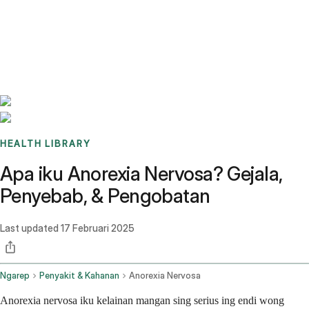
Benchmarks
Stories
FAQ
Sign up / Log in
HEALTH LIBRARY
Apa iku Anorexia Nervosa? Gejala,
Penyebab, & Pengobatan
Last updated
17 Februari 2025
Ngarep
Penyakit & Kahanan
Anorexia Nervosa
Anorexia nervosa iku kelainan mangan sing serius ing endi wong