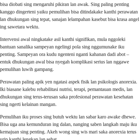
bisa diobati sing mengaruhi pikiran lan awak. Sing paling penting
kanggo dingerteni yaiku pemulihan bisa ditindakake kanthi perawatan
lan dhukungan sing tepat, sanajan lelampahan kasebut bisa krasa angel
ing sawetara wektu.
Intervensi awal ningkatake asil kanthi signifikan, mula nggoleki
bantuan sanalika sampeyan ngelingi pola sing nggumunake iku
penting. Sampeyan ora kudu ngenteni nganti kahanan dadi abot –
entuk dhukungan awal bisa nyegah komplikasi serius lan nggawe
pemulihan luwih gampang.
Perawatan paling apik yen ngatasi aspek fisik lan psikologis anorexia.
Iki biasane kalebu rehabilitasi nutrisi, terapi, pemantauan medis, lan
dhukungan sing terus-terusan saka profesional perawatan kesehatan
sing ngerti kelainan mangan.
Pemulihan iku proses sing butuh wektu lan sabar karo awake dhewe.
Bisa uga ana kemunduran ing dalan, nanging saben langkah maju iku
kemajuan sing penting. Akeh wong sing wis mari saka anorexia terus
urip kanthi lengkap lan sehat.