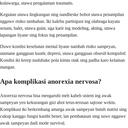
kulawarga, utawa pengalaman traumatis.
Kegiatan utawa lingkungan sing nandheske bobot utawa penampilan
nggawe risiko tambahan. Iki kalebu partisipasi ing olahraga kayata
senam, balet, utawa gulat, uga karir ing modeling, akting, utawa
lapangan liyane sing fokus ing penampilan.
Duwe kondisi kesehatan mental liyane nambah risiko sampeyan,
utamane gangguan kuatir, depresi, utawa gangguan obsesif-kompulsif.
Kondisi iki kerep nuduhake pola kimia otak sing padha karo kelainan
mangan.
Apa komplikasi anorexia nervosa?
Anorexia nervosa bisa mengaruhi meh kabeh sistem ing awak
sampeyan yen kekurangan gizi abot terus-terusan sajrone wektu.
Komplikasi iki berkembang amarga awak sampeyan butuh nutrisi sing
cukup kanggo fungsi kanthi bener, lan pembatasan sing suwe nggawe
awak sampeyan dadi mode survival.