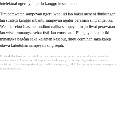
intelektual ngerti yen perlu kanggo kesehatane.
Tim perawatan sampeyan ngerti wedi iki lan bakal menehi dhukungan
lan strategi kanggo mbantu sampeyan ngatur perasaan sing angel iki.
Wedi kasebut biasane mudhun nalika sampeyan maju liwat perawatan
lan wiwit rumangsa sehat fisik lan emosional. Elinga yen kuatir iki
minangka bagéan saka kelainan kasebut, dudu cerminan saka karep
utawa kabutuhan sampeyan sing sejati.
Medical Disclaimer:
This article is for informational purposes only and does not constitute
medical advice. Always consult a qualified healthcare provider for diagnosis and treatment
decisions. If you are experiencing a medical emergency, call 911 or go to the nearest emergency
room immediately.