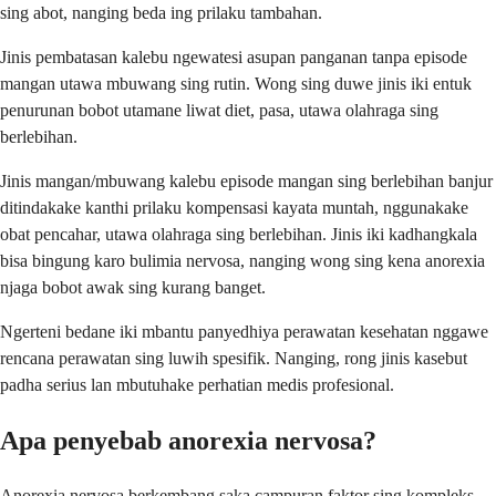
sing abot, nanging beda ing prilaku tambahan.
Jinis pembatasan kalebu ngewatesi asupan panganan tanpa episode
mangan utawa mbuwang sing rutin. Wong sing duwe jinis iki entuk
penurunan bobot utamane liwat diet, pasa, utawa olahraga sing
berlebihan.
Jinis mangan/mbuwang kalebu episode mangan sing berlebihan banjur
ditindakake kanthi prilaku kompensasi kayata muntah, nggunakake
obat pencahar, utawa olahraga sing berlebihan. Jinis iki kadhangkala
bisa bingung karo bulimia nervosa, nanging wong sing kena anorexia
njaga bobot awak sing kurang banget.
Ngerteni bedane iki mbantu panyedhiya perawatan kesehatan nggawe
rencana perawatan sing luwih spesifik. Nanging, rong jinis kasebut
padha serius lan mbutuhake perhatian medis profesional.
Apa penyebab anorexia nervosa?
Anorexia nervosa berkembang saka campuran faktor sing kompleks