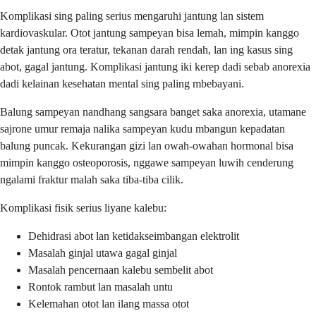
Komplikasi sing paling serius mengaruhi jantung lan sistem
kardiovaskular. Otot jantung sampeyan bisa lemah, mimpin kanggo
detak jantung ora teratur, tekanan darah rendah, lan ing kasus sing
abot, gagal jantung. Komplikasi jantung iki kerep dadi sebab anorexia
dadi kelainan kesehatan mental sing paling mbebayani.
Balung sampeyan nandhang sangsara banget saka anorexia, utamane
sajrone umur remaja nalika sampeyan kudu mbangun kepadatan
balung puncak. Kekurangan gizi lan owah-owahan hormonal bisa
mimpin kanggo osteoporosis, nggawe sampeyan luwih cenderung
ngalami fraktur malah saka tiba-tiba cilik.
Komplikasi fisik serius liyane kalebu:
Dehidrasi abot lan ketidakseimbangan elektrolit
Masalah ginjal utawa gagal ginjal
Masalah pencernaan kalebu sembelit abot
Rontok rambut lan masalah untu
Kelemahan otot lan ilang massa otot