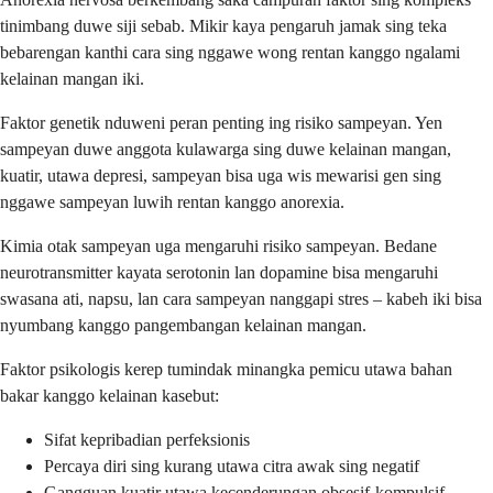
tinimbang duwe siji sebab. Mikir kaya pengaruh jamak sing teka
bebarengan kanthi cara sing nggawe wong rentan kanggo ngalami
kelainan mangan iki.
Faktor genetik nduweni peran penting ing risiko sampeyan. Yen
sampeyan duwe anggota kulawarga sing duwe kelainan mangan,
kuatir, utawa depresi, sampeyan bisa uga wis mewarisi gen sing
nggawe sampeyan luwih rentan kanggo anorexia.
Kimia otak sampeyan uga mengaruhi risiko sampeyan. Bedane
neurotransmitter kayata serotonin lan dopamine bisa mengaruhi
swasana ati, napsu, lan cara sampeyan nanggapi stres – kabeh iki bisa
nyumbang kanggo pangembangan kelainan mangan.
Faktor psikologis kerep tumindak minangka pemicu utawa bahan
bakar kanggo kelainan kasebut:
Sifat kepribadian perfeksionis
Percaya diri sing kurang utawa citra awak sing negatif
Gangguan kuatir utawa kecenderungan obsesif-kompulsif