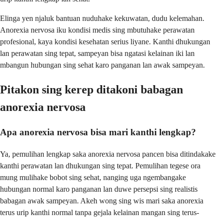
Elinga yen njaluk bantuan nuduhake kekuwatan, dudu kelemahan.
Anorexia nervosa iku kondisi medis sing mbutuhake perawatan
profesional, kaya kondisi kesehatan serius liyane. Kanthi dhukungan
lan perawatan sing tepat, sampeyan bisa ngatasi kelainan iki lan
mbangun hubungan sing sehat karo panganan lan awak sampeyan.
Pitakon sing kerep ditakoni babagan
anorexia nervosa
Apa anorexia nervosa bisa mari kanthi lengkap?
Ya, pemulihan lengkap saka anorexia nervosa pancen bisa ditindakake
kanthi perawatan lan dhukungan sing tepat. Pemulihan tegese ora
mung mulihake bobot sing sehat, nanging uga ngembangake
hubungan normal karo panganan lan duwe persepsi sing realistis
babagan awak sampeyan. Akeh wong sing wis mari saka anorexia
terus urip kanthi normal tanpa gejala kelainan mangan sing terus-