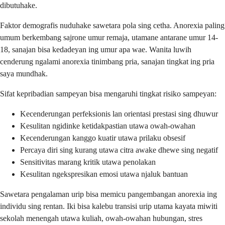
dibutuhake.
Faktor demografis nuduhake sawetara pola sing cetha. Anorexia paling
umum berkembang sajrone umur remaja, utamane antarane umur 14-
18, sanajan bisa kedadeyan ing umur apa wae. Wanita luwih
cenderung ngalami anorexia tinimbang pria, sanajan tingkat ing pria
saya mundhak.
Sifat kepribadian sampeyan bisa mengaruhi tingkat risiko sampeyan:
Kecenderungan perfeksionis lan orientasi prestasi sing dhuwur
Kesulitan ngidinke ketidakpastian utawa owah-owahan
Kecenderungan kanggo kuatir utawa prilaku obsesif
Percaya diri sing kurang utawa citra awake dhewe sing negatif
Sensitivitas marang kritik utawa penolakan
Kesulitan ngekspresikan emosi utawa njaluk bantuan
Sawetara pengalaman urip bisa memicu pangembangan anorexia ing
individu sing rentan. Iki bisa kalebu transisi urip utama kayata miwiti
sekolah menengah utawa kuliah, owah-owahan hubungan, stres