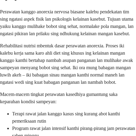
Perawatan kanggo anorexia nervosa biasane kalebu pendekatan tim
sing ngatasi aspek fisik lan psikologis kelainan kasebut. Tujuan utama
yaiku kanggo mulihake bobot sing sehat, normalake pola mangan, lan
ngatasi pikiran lan prilaku sing ndhukung kelainan mangan kasebut.
Rehabilitasi nutrisi mbentuk dasar perawatan anorexia. Proses iki
kalebu kerja sama karo ahli diet sing khusus ing kelainan mangan
kanggo kanthi bertahap nambah asupan panganan lan mulihake awak
sampeyan menyang bobot sing sehat. Iki ora mung babagan mangan
luwih akeh – iki babagan sinau mangan kanthi normal maneh lan
ngatasi wedi sing kuat babagan panganan lan nambah bobot.
Macem-macem tingkat perawatan kasedhiya gumantung saka
keparahan kondisi sampeyan:
Terapi rawat jalan kanggo kasus sing kurang abot kanthi
pemeriksaan rutin
Program rawat jalan intensif kanthi pirang-pirang jam perawatan
saben minggu