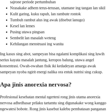
sajrone periode pertumbuhan
Nrasakake adhem terus-terusan, utamane ing tangan lan sikil
Kulit garing, kuku rapuh, lan rambute rontok
Tumbuh rambut alus ing awak (disebut lanugo)
Kesel lan lemes
Pusing utawa pingsan
Sembelit lan masalah weteng
Kehilangan menstruasi ing wanita
Ing kasus sing abot, sampeyan bisa ngalami komplikasi sing luwih
serius kayata masalah jantung, keropos balung, utawa angel
konsentrasi. Owah-owahan fisik iki kedadeyan amarga awak
sampeyan nyoba ngirit energi nalika ora entuk nutrisi sing cukup.
Apa jinis anorexia nervosa?
Profesional kesehatan mental ngerteni rong jinis utama anorexia
nervosa adhedhasar prilaku tartamtu sing digunakake wong kanggo
ngewatesi bobote. Rong jinis kasebut kalebu pembatasan panganan