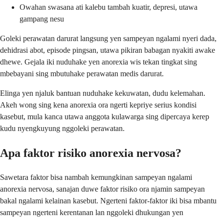
Owahan swasana ati kalebu tambah kuatir, depresi, utawa
gampang nesu
Goleki perawatan darurat langsung yen sampeyan ngalami nyeri dada,
dehidrasi abot, episode pingsan, utawa pikiran babagan nyakiti awake
dhewe. Gejala iki nuduhake yen anorexia wis tekan tingkat sing
mbebayani sing mbutuhake perawatan medis darurat.
Elinga yen njaluk bantuan nuduhake kekuwatan, dudu kelemahan.
Akeh wong sing kena anorexia ora ngerti kepriye serius kondisi
kasebut, mula kanca utawa anggota kulawarga sing dipercaya kerep
kudu nyengkuyung nggoleki perawatan.
Apa faktor risiko anorexia nervosa?
Sawetara faktor bisa nambah kemungkinan sampeyan ngalami
anorexia nervosa, sanajan duwe faktor risiko ora njamin sampeyan
bakal ngalami kelainan kasebut. Ngerteni faktor-faktor iki bisa mbantu
sampeyan ngerteni kerentanan lan nggoleki dhukungan yen