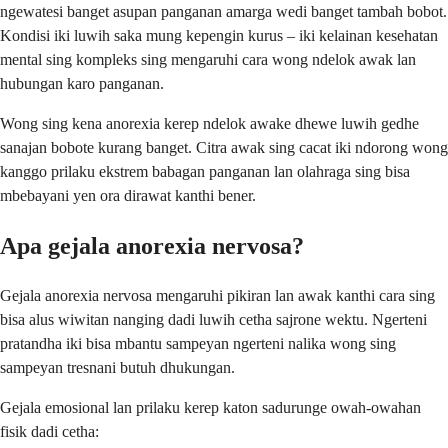
ngewatesi banget asupan panganan amarga wedi banget tambah bobot.
Kondisi iki luwih saka mung kepengin kurus – iki kelainan kesehatan
mental sing kompleks sing mengaruhi cara wong ndelok awak lan
hubungan karo panganan.
Wong sing kena anorexia kerep ndelok awake dhewe luwih gedhe
sanajan bobote kurang banget. Citra awak sing cacat iki ndorong wong
kanggo prilaku ekstrem babagan panganan lan olahraga sing bisa
mbebayani yen ora dirawat kanthi bener.
Apa gejala anorexia nervosa?
Gejala anorexia nervosa mengaruhi pikiran lan awak kanthi cara sing
bisa alus wiwitan nanging dadi luwih cetha sajrone wektu. Ngerteni
pratandha iki bisa mbantu sampeyan ngerteni nalika wong sing
sampeyan tresnani butuh dhukungan.
Gejala emosional lan prilaku kerep katon sadurunge owah-owahan
fisik dadi cetha: