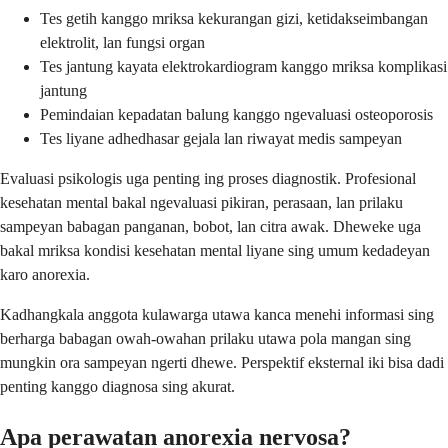
Tes getih kanggo mriksa kekurangan gizi, ketidakseimbangan
elektrolit, lan fungsi organ
Tes jantung kayata elektrokardiogram kanggo mriksa komplikasi
jantung
Pemindaian kepadatan balung kanggo ngevaluasi osteoporosis
Tes liyane adhedhasar gejala lan riwayat medis sampeyan
Evaluasi psikologis uga penting ing proses diagnostik. Profesional
kesehatan mental bakal ngevaluasi pikiran, perasaan, lan prilaku
sampeyan babagan panganan, bobot, lan citra awak. Dheweke uga
bakal mriksa kondisi kesehatan mental liyane sing umum kedadeyan
karo anorexia.
Kadhangkala anggota kulawarga utawa kanca menehi informasi sing
berharga babagan owah-owahan prilaku utawa pola mangan sing
mungkin ora sampeyan ngerti dhewe. Perspektif eksternal iki bisa dadi
penting kanggo diagnosa sing akurat.
Apa perawatan anorexia nervosa?