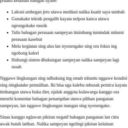
prilaku kelainan mangan liyane:
Lakoni ambegan jero utawa meditasi nalika kuatir saya tambah
Gunakake teknik pengalih kayata nelpon kanca utawa
ngrungokake musik
Tulis babagan perasaan sampeyan tinimbang tumindak miturut
perasaan kasebut
Melu kegiatan sing alus lan nyenengake sing ora fokus ing
ngobong kalori
Hubungi sistem dhukungan sampeyan nalika sampeyan lagi
susah
Nggawe lingkungan sing ndhukung ing omah mbantu nggawe kondisi
sing ningkatake pemulihan. Iki bisa uga kalebu mbusak pemicu kayata
timbangan utawa buku diet, njaluk anggota kulawarga kanggo ora
menehi komentar babagan penampilan utawa pilihan panganan
sampeyan, lan nggawe lingkungan mangan sing nyenengake.
Sinau kanggo nglawan pikiran negatif babagan panganan lan citra
awak butuh latihan. Nalika sampeyan ngelingi pikiran kelainan