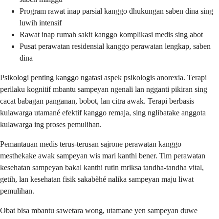
Program rawat inap parsial kanggo dhukungan saben dina sing
luwih intensif
Rawat inap rumah sakit kanggo komplikasi medis sing abot
Pusat perawatan residensial kanggo perawatan lengkap, saben
dina
Psikologi penting kanggo ngatasi aspek psikologis anorexia. Terapi
perilaku kognitif mbantu sampeyan ngenali lan ngganti pikiran sing
cacat babagan panganan, bobot, lan citra awak. Terapi berbasis
kulawarga utamané efektif kanggo remaja, sing nglibatake anggota
kulawarga ing proses pemulihan.
Pemantauan medis terus-terusan sajrone perawatan kanggo
mesthekake awak sampeyan wis mari kanthi bener. Tim perawatan
kesehatan sampeyan bakal kanthi rutin mriksa tandha-tandha vital,
getih, lan kesehatan fisik sakabèhé nalika sampeyan maju liwat
pemulihan.
Obat bisa mbantu sawetara wong, utamane yen sampeyan duwe