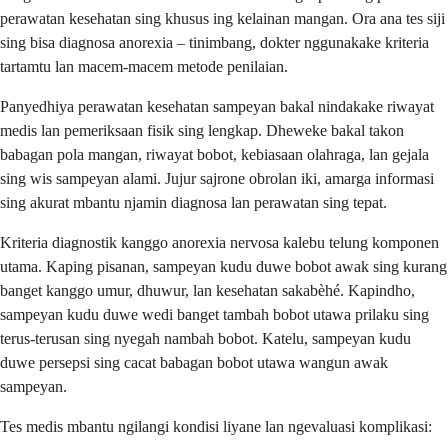
perawatan kesehatan sing khusus ing kelainan mangan. Ora ana tes siji
sing bisa diagnosa anorexia – tinimbang, dokter nggunakake kriteria
tartamtu lan macem-macem metode penilaian.
Panyedhiya perawatan kesehatan sampeyan bakal nindakake riwayat
medis lan pemeriksaan fisik sing lengkap. Dheweke bakal takon
babagan pola mangan, riwayat bobot, kebiasaan olahraga, lan gejala
sing wis sampeyan alami. Jujur sajrone obrolan iki, amarga informasi
sing akurat mbantu njamin diagnosa lan perawatan sing tepat.
Kriteria diagnostik kanggo anorexia nervosa kalebu telung komponen
utama. Kaping pisanan, sampeyan kudu duwe bobot awak sing kurang
banget kanggo umur, dhuwur, lan kesehatan sakabèhé. Kapindho,
sampeyan kudu duwe wedi banget tambah bobot utawa prilaku sing
terus-terusan sing nyegah nambah bobot. Katelu, sampeyan kudu
duwe persepsi sing cacat babagan bobot utawa wangun awak
sampeyan.
Tes medis mbantu ngilangi kondisi liyane lan ngevaluasi komplikasi: