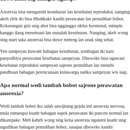
Anorexia bisa mengaruhi kesuburan lan kesehatan reproduksi, nanging
akeh efek iki bisa dibalikake kanthi perawatan lan pemulihan bobot.
Kekurangan gizi sing abot bisa ngganggu siklus hormonal, mimpin
kanggo ilang menstruasi lan masalah kesuburan. Nanging, akeh wong
sing mari saka anorexia bisa duwe meteng lan anak sing sehat.
Yen sampeyan kuwatir babagan kesuburan, rembugan iki karo
panyedhiya perawatan kesehatan sampeyan. Dheweke bisa ngawasi
kesehatan reproduksi sampeyan sajrone pemulihan lan menehi
pandhuan babagan perencanaan kulawarga nalika sampeyan wis siap.
Apa normal wedi tambah bobot sajrone perawatan
anorexia?
Wedi tambah bobot iku salah sawijining gejala inti anorexia nervosa,
mula rumangsa kuatir babagan aspek perawatan iki pancen normal lan
dikarepake. Meh kabeh wong sing kena anorexia ngalami kuatir sing
signifikan babagan pemulihan bobot, sanajan dheweke kanthi