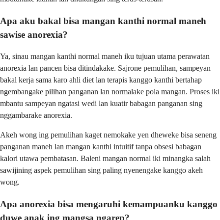
Apa aku bakal bisa mangan kanthi normal maneh
sawise anorexia?
Ya, sinau mangan kanthi normal maneh iku tujuan utama perawatan
anorexia lan pancen bisa ditindakake. Sajrone pemulihan, sampeyan
bakal kerja sama karo ahli diet lan terapis kanggo kanthi bertahap
ngembangake pilihan panganan lan normalake pola mangan. Proses iki
mbantu sampeyan ngatasi wedi lan kuatir babagan panganan sing
nggambarake anorexia.
Akeh wong ing pemulihan kaget nemokake yen dheweke bisa seneng
panganan maneh lan mangan kanthi intuitif tanpa obsesi babagan
kalori utawa pembatasan. Baleni mangan normal iki minangka salah
sawijining aspek pemulihan sing paling nyenengake kanggo akeh
wong.
Apa anorexia bisa mengaruhi kemampuanku kanggo
duwe anak ing mangsa ngarep?