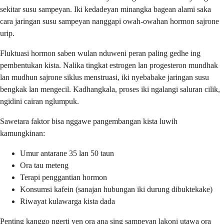
sekitar susu sampeyan. Iki kedadeyan minangka bagean alami saka
cara jaringan susu sampeyan nanggapi owah-owahan hormon sajrone
urip.
Fluktuasi hormon saben wulan nduweni peran paling gedhe ing
pembentukan kista. Nalika tingkat estrogen lan progesteron mundhak
lan mudhun sajrone siklus menstruasi, iki nyebabake jaringan susu
bengkak lan mengecil. Kadhangkala, proses iki ngalangi saluran cilik,
ngidini cairan nglumpuk.
Sawetara faktor bisa nggawe pangembangan kista luwih
kamungkinan:
Umur antarane 35 lan 50 taun
Ora tau meteng
Terapi penggantian hormon
Konsumsi kafein (sanajan hubungan iki durung dibuktekake)
Riwayat kulawarga kista dada
Penting kanggo ngerti yen ora ana sing sampeyan lakoni utawa ora