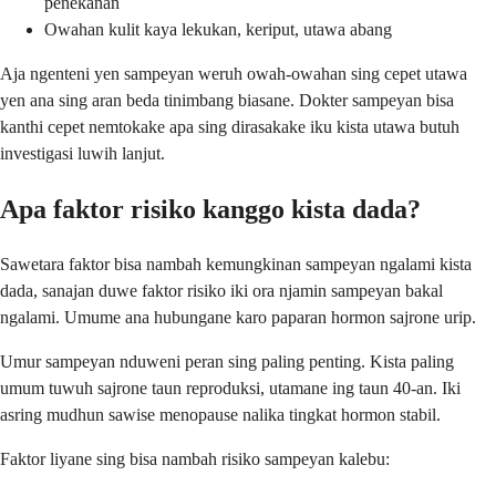
penekanan
Owahan kulit kaya lekukan, keriput, utawa abang
Aja ngenteni yen sampeyan weruh owah-owahan sing cepet utawa
yen ana sing aran beda tinimbang biasane. Dokter sampeyan bisa
kanthi cepet nemtokake apa sing dirasakake iku kista utawa butuh
investigasi luwih lanjut.
Apa faktor risiko kanggo kista dada?
Sawetara faktor bisa nambah kemungkinan sampeyan ngalami kista
dada, sanajan duwe faktor risiko iki ora njamin sampeyan bakal
ngalami. Umume ana hubungane karo paparan hormon sajrone urip.
Umur sampeyan nduweni peran sing paling penting. Kista paling
umum tuwuh sajrone taun reproduksi, utamane ing taun 40-an. Iki
asring mudhun sawise menopause nalika tingkat hormon stabil.
Faktor liyane sing bisa nambah risiko sampeyan kalebu: