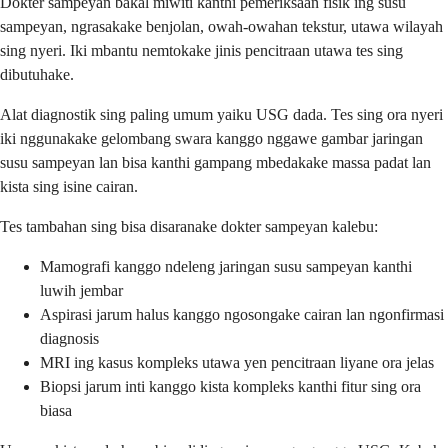
Dokter sampeyan bakal miwiti kanthi pemeriksaan fisik ing susu
sampeyan, ngrasakake benjolan, owah-owahan tekstur, utawa wilayah
sing nyeri. Iki mbantu nemtokake jinis pencitraan utawa tes sing
dibutuhake.
Alat diagnostik sing paling umum yaiku USG dada. Tes sing ora nyeri
iki nggunakake gelombang swara kanggo nggawe gambar jaringan
susu sampeyan lan bisa kanthi gampang mbedakake massa padat lan
kista sing isine cairan.
Tes tambahan sing bisa disaranake dokter sampeyan kalebu:
Mamografi kanggo ndeleng jaringan susu sampeyan kanthi
luwih jembar
Aspirasi jarum halus kanggo ngosongake cairan lan ngonfirmasi
diagnosis
MRI ing kasus kompleks utawa yen pencitraan liyane ora jelas
Biopsi jarum inti kanggo kista kompleks kanthi fitur sing ora
biasa