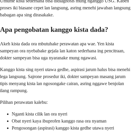
Umume kista sederhana bisa didiagnosis mung nganggo USG. Kabeh
proses iki biasane cepet lan langsung, asring menehi jawaban langsung
babagan apa sing dirasakake.
Apa pengobatan kanggo kista dada?
Akeh kista dada ora mbutuhake perawatan apa wae. Yen kista
sampeyan ora nyebabake gejala lan katon sederhana ing pencitraan,
dokter sampeyan bisa uga nyaranake mung ngawasi.
Kanggo kista sing nyeri utawa gedhe, aspirasi jarum halus bisa menehi
lega langsung. Sajrone prosedur iki, dokter sampeyan masang jarum
tipis menyang kista lan ngosongake cairan, asring nggawe benjolan
ilang rampung.
Pilihan perawatan kalebu:
Nganti kista cilik lan ora nyeri
Obat nyeri kaya ibuprofen kanggo rasa ora nyaman
Pengosongan (aspirasi) kanggo kista gedhe utawa nyeri