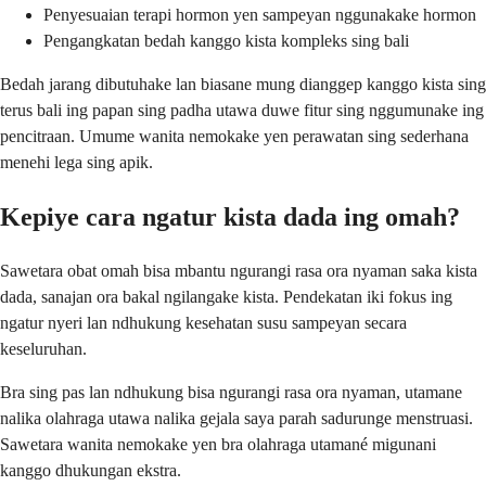
Penyesuaian terapi hormon yen sampeyan nggunakake hormon
Pengangkatan bedah kanggo kista kompleks sing bali
Bedah jarang dibutuhake lan biasane mung dianggep kanggo kista sing
terus bali ing papan sing padha utawa duwe fitur sing nggumunake ing
pencitraan. Umume wanita nemokake yen perawatan sing sederhana
menehi lega sing apik.
Kepiye cara ngatur kista dada ing omah?
Sawetara obat omah bisa mbantu ngurangi rasa ora nyaman saka kista
dada, sanajan ora bakal ngilangake kista. Pendekatan iki fokus ing
ngatur nyeri lan ndhukung kesehatan susu sampeyan secara
keseluruhan.
Bra sing pas lan ndhukung bisa ngurangi rasa ora nyaman, utamane
nalika olahraga utawa nalika gejala saya parah sadurunge menstruasi.
Sawetara wanita nemokake yen bra olahraga utamané migunani
kanggo dhukungan ekstra.