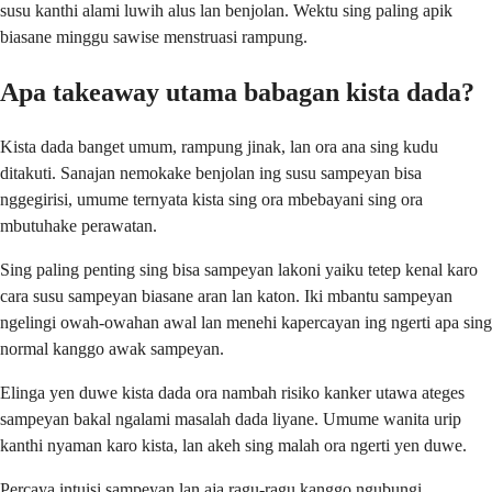
susu kanthi alami luwih alus lan benjolan. Wektu sing paling apik
biasane minggu sawise menstruasi rampung.
Apa takeaway utama babagan kista dada?
Kista dada banget umum, rampung jinak, lan ora ana sing kudu
ditakuti. Sanajan nemokake benjolan ing susu sampeyan bisa
nggegirisi, umume ternyata kista sing ora mbebayani sing ora
mbutuhake perawatan.
Sing paling penting sing bisa sampeyan lakoni yaiku tetep kenal karo
cara susu sampeyan biasane aran lan katon. Iki mbantu sampeyan
ngelingi owah-owahan awal lan menehi kapercayan ing ngerti apa sing
normal kanggo awak sampeyan.
Elinga yen duwe kista dada ora nambah risiko kanker utawa ateges
sampeyan bakal ngalami masalah dada liyane. Umume wanita urip
kanthi nyaman karo kista, lan akeh sing malah ora ngerti yen duwe.
Percaya intuisi sampeyan lan aja ragu-ragu kanggo ngubungi