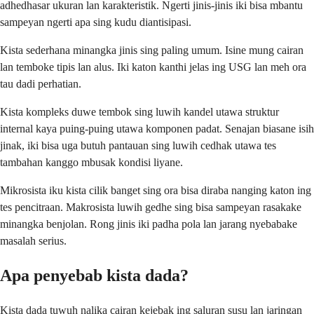
adhedhasar ukuran lan karakteristik. Ngerti jinis-jinis iki bisa mbantu
sampeyan ngerti apa sing kudu diantisipasi.
Kista sederhana minangka jinis sing paling umum. Isine mung cairan
lan temboke tipis lan alus. Iki katon kanthi jelas ing USG lan meh ora
tau dadi perhatian.
Kista kompleks duwe tembok sing luwih kandel utawa struktur
internal kaya puing-puing utawa komponen padat. Senajan biasane isih
jinak, iki bisa uga butuh pantauan sing luwih cedhak utawa tes
tambahan kanggo mbusak kondisi liyane.
Mikrosista iku kista cilik banget sing ora bisa diraba nanging katon ing
tes pencitraan. Makrosista luwih gedhe sing bisa sampeyan rasakake
minangka benjolan. Rong jinis iki padha pola lan jarang nyebabake
masalah serius.
Apa penyebab kista dada?
Kista dada tuwuh nalika cairan kejebak ing saluran susu lan jaringan