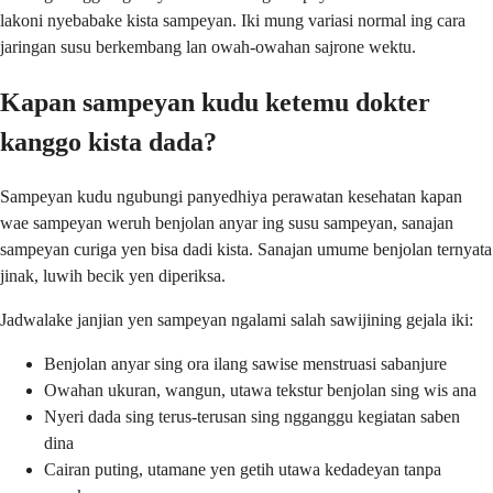
lakoni nyebabake kista sampeyan. Iki mung variasi normal ing cara
jaringan susu berkembang lan owah-owahan sajrone wektu.
Kapan sampeyan kudu ketemu dokter
kanggo kista dada?
Sampeyan kudu ngubungi panyedhiya perawatan kesehatan kapan
wae sampeyan weruh benjolan anyar ing susu sampeyan, sanajan
sampeyan curiga yen bisa dadi kista. Sanajan umume benjolan ternyata
jinak, luwih becik yen diperiksa.
Jadwalake janjian yen sampeyan ngalami salah sawijining gejala iki:
Benjolan anyar sing ora ilang sawise menstruasi sabanjure
Owahan ukuran, wangun, utawa tekstur benjolan sing wis ana
Nyeri dada sing terus-terusan sing ngganggu kegiatan saben
dina
Cairan puting, utamane yen getih utawa kedadeyan tanpa