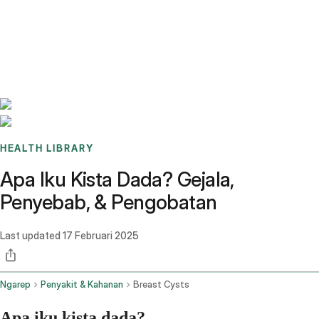
Benchmarks
Stories
FAQ
Sign up / Log in
HEALTH LIBRARY
Apa Iku Kista Dada? Gejala,
Penyebab, & Pengobatan
Last updated
17 Februari 2025
Ngarep
Penyakit & Kahanan
Breast Cysts
Apa iku kista dada?