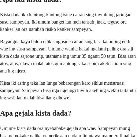
Kista dada iku kantong-kantong isine cairan sing tuwuh ing jaringan
susu sampeyan. Iki umum banget lan meh tansah jinak, tegese ora
kanker lan ora nambah risiko kanker sampeyan.
Bayangna kaya balon cilik sing isine cairan sing bisa katon ing endi
wae ing susu sampeyan. Umume wanita bakal ngalami paling ora siji
kista dada sajrone urip, utamane ing umur 35 nganti 50 taun. Bisa aran
atos, alus, utawa malah atos gumantung saka sepira akeh cairan sing
ana ing njero.
Kista iki asring teka lan lunga bebarengan karo siklus menstruasi
sampeyan. Sampeyan bisa uga ngelingi luwih akeh ing wektu tartamtu
ing sasi, lan malah bisa ilang dhewe.
Apa gejala kista dada?
Umume kista dada ora nyebabake gejala apa wae. Sampeyan mung
bisa nemokake nalika pemeriksaan dada rutin utawa mamografi nalika