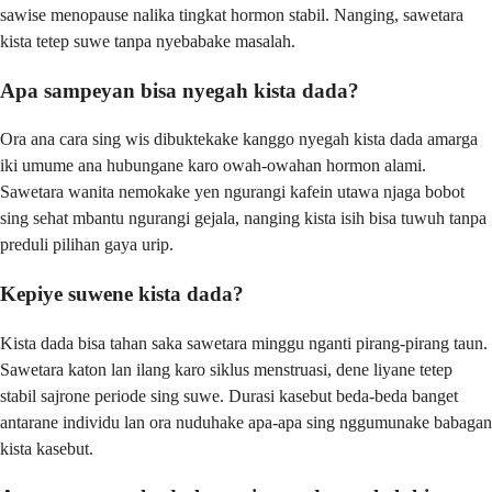
sawise menopause nalika tingkat hormon stabil. Nanging, sawetara
kista tetep suwe tanpa nyebabake masalah.
Apa sampeyan bisa nyegah kista dada?
Ora ana cara sing wis dibuktekake kanggo nyegah kista dada amarga
iki umume ana hubungane karo owah-owahan hormon alami.
Sawetara wanita nemokake yen ngurangi kafein utawa njaga bobot
sing sehat mbantu ngurangi gejala, nanging kista isih bisa tuwuh tanpa
preduli pilihan gaya urip.
Kepiye suwene kista dada?
Kista dada bisa tahan saka sawetara minggu nganti pirang-pirang taun.
Sawetara katon lan ilang karo siklus menstruasi, dene liyane tetep
stabil sajrone periode sing suwe. Durasi kasebut beda-beda banget
antarane individu lan ora nuduhake apa-apa sing nggumunake babagan
kista kasebut.