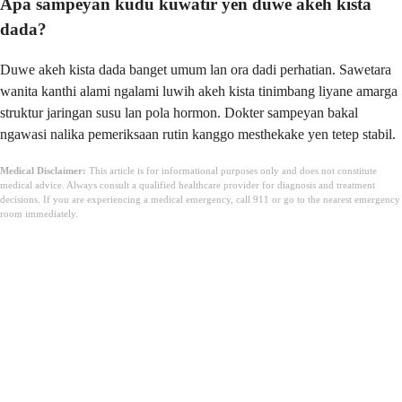
Apa sampeyan kudu kuwatir yen duwe akeh kista
dada?
Duwe akeh kista dada banget umum lan ora dadi perhatian. Sawetara
wanita kanthi alami ngalami luwih akeh kista tinimbang liyane amarga
struktur jaringan susu lan pola hormon. Dokter sampeyan bakal
ngawasi nalika pemeriksaan rutin kanggo mesthekake yen tetep stabil.
Medical Disclaimer:
This article is for informational purposes only and does not constitute
medical advice. Always consult a qualified healthcare provider for diagnosis and treatment
decisions. If you are experiencing a medical emergency, call 911 or go to the nearest emergency
room immediately.