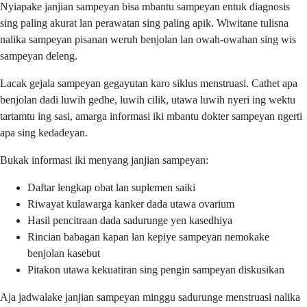
Nyiapake janjian sampeyan bisa mbantu sampeyan entuk diagnosis
sing paling akurat lan perawatan sing paling apik. Wiwitane tulisna
nalika sampeyan pisanan weruh benjolan lan owah-owahan sing wis
sampeyan deleng.
Lacak gejala sampeyan gegayutan karo siklus menstruasi. Cathet apa
benjolan dadi luwih gedhe, luwih cilik, utawa luwih nyeri ing wektu
tartamtu ing sasi, amarga informasi iki mbantu dokter sampeyan ngerti
apa sing kedadeyan.
Bukak informasi iki menyang janjian sampeyan:
Daftar lengkap obat lan suplemen saiki
Riwayat kulawarga kanker dada utawa ovarium
Hasil pencitraan dada sadurunge yen kasedhiya
Rincian babagan kapan lan kepiye sampeyan nemokake
benjolan kasebut
Pitakon utawa kekuatiran sing pengin sampeyan diskusikan
Aja jadwalake janjian sampeyan minggu sadurunge menstruasi nalika