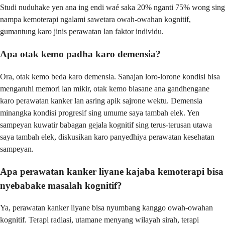
Studi nuduhake yen ana ing endi waé saka 20% nganti 75% wong sing
nampa kemoterapi ngalami sawetara owah-owahan kognitif,
gumantung karo jinis perawatan lan faktor individu.
Apa otak kemo padha karo demensia?
Ora, otak kemo beda karo demensia. Sanajan loro-lorone kondisi bisa
mengaruhi memori lan mikir, otak kemo biasane ana gandhengane
karo perawatan kanker lan asring apik sajrone wektu. Demensia
minangka kondisi progresif sing umume saya tambah elek. Yen
sampeyan kuwatir babagan gejala kognitif sing terus-terusan utawa
saya tambah elek, diskusikan karo panyedhiya perawatan kesehatan
sampeyan.
Apa perawatan kanker liyane kajaba kemoterapi bisa
nyebabake masalah kognitif?
Ya, perawatan kanker liyane bisa nyumbang kanggo owah-owahan
kognitif. Terapi radiasi, utamane menyang wilayah sirah, terapi