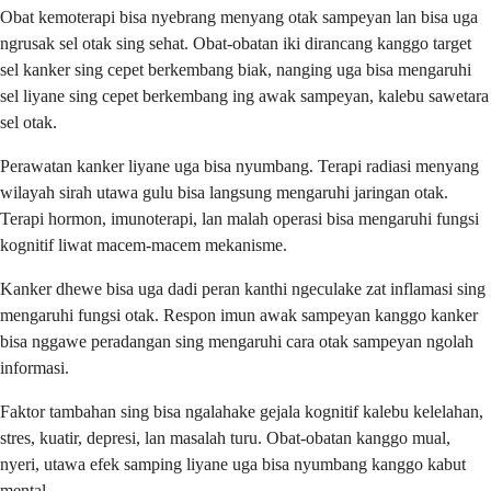
Obat kemoterapi bisa nyebrang menyang otak sampeyan lan bisa uga
ngrusak sel otak sing sehat. Obat-obatan iki dirancang kanggo target
sel kanker sing cepet berkembang biak, nanging uga bisa mengaruhi
sel liyane sing cepet berkembang ing awak sampeyan, kalebu sawetara
sel otak.
Perawatan kanker liyane uga bisa nyumbang. Terapi radiasi menyang
wilayah sirah utawa gulu bisa langsung mengaruhi jaringan otak.
Terapi hormon, imunoterapi, lan malah operasi bisa mengaruhi fungsi
kognitif liwat macem-macem mekanisme.
Kanker dhewe bisa uga dadi peran kanthi ngeculake zat inflamasi sing
mengaruhi fungsi otak. Respon imun awak sampeyan kanggo kanker
bisa nggawe peradangan sing mengaruhi cara otak sampeyan ngolah
informasi.
Faktor tambahan sing bisa ngalahake gejala kognitif kalebu kelelahan,
stres, kuatir, depresi, lan masalah turu. Obat-obatan kanggo mual,
nyeri, utawa efek samping liyane uga bisa nyumbang kanggo kabut
mental.