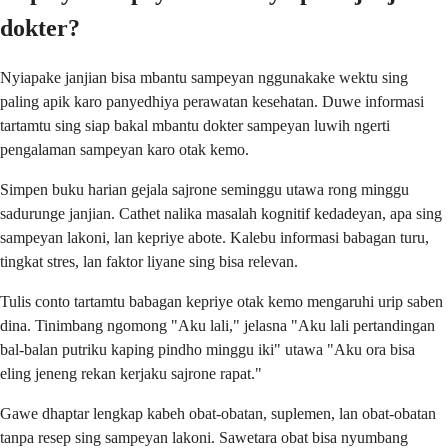
dokter?
Nyiapake janjian bisa mbantu sampeyan nggunakake wektu sing
paling apik karo panyedhiya perawatan kesehatan. Duwe informasi
tartamtu sing siap bakal mbantu dokter sampeyan luwih ngerti
pengalaman sampeyan karo otak kemo.
Simpen buku harian gejala sajrone seminggu utawa rong minggu
sadurunge janjian. Cathet nalika masalah kognitif kedadeyan, apa sing
sampeyan lakoni, lan kepriye abote. Kalebu informasi babagan turu,
tingkat stres, lan faktor liyane sing bisa relevan.
Tulis conto tartamtu babagan kepriye otak kemo mengaruhi urip saben
dina. Tinimbang ngomong "Aku lali," jelasna "Aku lali pertandingan
bal-balan putriku kaping pindho minggu iki" utawa "Aku ora bisa
eling jeneng rekan kerjaku sajrone rapat."
Gawe dhaptar lengkap kabeh obat-obatan, suplemen, lan obat-obatan
tanpa resep sing sampeyan lakoni. Sawetara obat bisa nyumbang