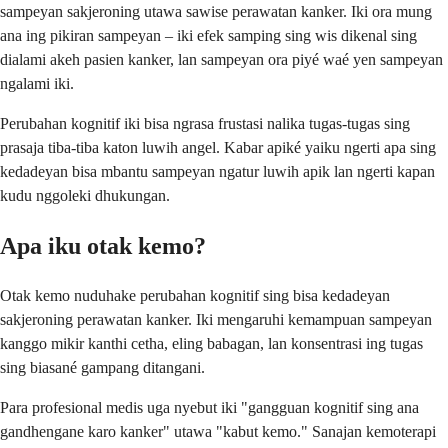
sampeyan sakjeroning utawa sawise perawatan kanker. Iki ora mung
ana ing pikiran sampeyan – iki efek samping sing wis dikenal sing
dialami akeh pasien kanker, lan sampeyan ora piyé waé yen sampeyan
ngalami iki.
Perubahan kognitif iki bisa ngrasa frustasi nalika tugas-tugas sing
prasaja tiba-tiba katon luwih angel. Kabar apiké yaiku ngerti apa sing
kedadeyan bisa mbantu sampeyan ngatur luwih apik lan ngerti kapan
kudu nggoleki dhukungan.
Apa iku otak kemo?
Otak kemo nuduhake perubahan kognitif sing bisa kedadeyan
sakjeroning perawatan kanker. Iki mengaruhi kemampuan sampeyan
kanggo mikir kanthi cetha, eling babagan, lan konsentrasi ing tugas
sing biasané gampang ditangani.
Para profesional medis uga nyebut iki "gangguan kognitif sing ana
gandhengane karo kanker" utawa "kabut kemo." Sanajan kemoterapi