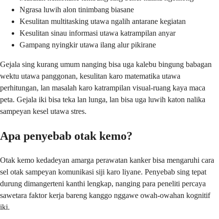
Ngrasa luwih alon tinimbang biasane
Kesulitan multitasking utawa ngalih antarane kegiatan
Kesulitan sinau informasi utawa katrampilan anyar
Gampang nyingkir utawa ilang alur pikirane
Gejala sing kurang umum nanging bisa uga kalebu bingung babagan
wektu utawa panggonan, kesulitan karo matematika utawa
perhitungan, lan masalah karo katrampilan visual-ruang kaya maca
peta. Gejala iki bisa teka lan lunga, lan bisa uga luwih katon nalika
sampeyan kesel utawa stres.
Apa penyebab otak kemo?
Otak kemo kedadeyan amarga perawatan kanker bisa mengaruhi cara
sel otak sampeyan komunikasi siji karo liyane. Penyebab sing tepat
durung dimangerteni kanthi lengkap, nanging para peneliti percaya
sawetara faktor kerja bareng kanggo nggawe owah-owahan kognitif
iki.