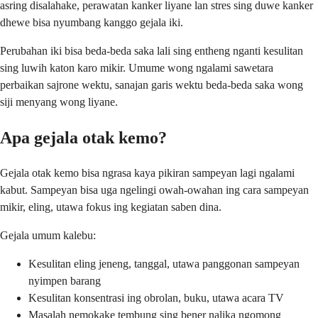
asring disalahake, perawatan kanker liyane lan stres sing duwe kanker
dhewe bisa nyumbang kanggo gejala iki.
Perubahan iki bisa beda-beda saka lali sing entheng nganti kesulitan
sing luwih katon karo mikir. Umume wong ngalami sawetara
perbaikan sajrone wektu, sanajan garis wektu beda-beda saka wong
siji menyang wong liyane.
Apa gejala otak kemo?
Gejala otak kemo bisa ngrasa kaya pikiran sampeyan lagi ngalami
kabut. Sampeyan bisa uga ngelingi owah-owahan ing cara sampeyan
mikir, eling, utawa fokus ing kegiatan saben dina.
Gejala umum kalebu:
Kesulitan eling jeneng, tanggal, utawa panggonan sampeyan
nyimpen barang
Kesulitan konsentrasi ing obrolan, buku, utawa acara TV
Masalah nemokake tembung sing bener nalika ngomong