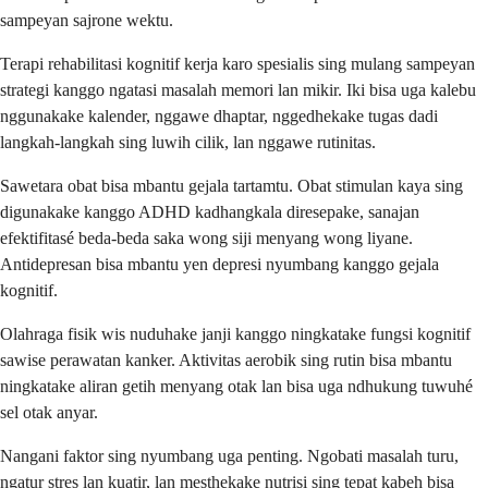
sampeyan sajrone wektu.
Terapi rehabilitasi kognitif kerja karo spesialis sing mulang sampeyan
strategi kanggo ngatasi masalah memori lan mikir. Iki bisa uga kalebu
nggunakake kalender, nggawe dhaptar, nggedhekake tugas dadi
langkah-langkah sing luwih cilik, lan nggawe rutinitas.
Sawetara obat bisa mbantu gejala tartamtu. Obat stimulan kaya sing
digunakake kanggo ADHD kadhangkala diresepake, sanajan
efektifitasé beda-beda saka wong siji menyang wong liyane.
Antidepresan bisa mbantu yen depresi nyumbang kanggo gejala
kognitif.
Olahraga fisik wis nuduhake janji kanggo ningkatake fungsi kognitif
sawise perawatan kanker. Aktivitas aerobik sing rutin bisa mbantu
ningkatake aliran getih menyang otak lan bisa uga ndhukung tuwuhé
sel otak anyar.
Nangani faktor sing nyumbang uga penting. Ngobati masalah turu,
ngatur stres lan kuatir, lan mesthekake nutrisi sing tepat kabeh bisa