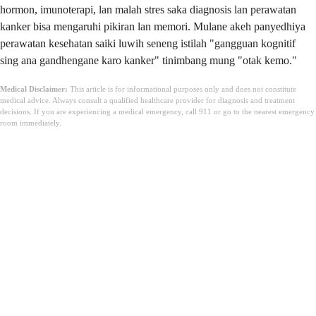
hormon, imunoterapi, lan malah stres saka diagnosis lan perawatan
kanker bisa mengaruhi pikiran lan memori. Mulane akeh panyedhiya
perawatan kesehatan saiki luwih seneng istilah "gangguan kognitif
sing ana gandhengane karo kanker" tinimbang mung "otak kemo."
Medical Disclaimer:
This article is for informational purposes only and does not constitute
medical advice. Always consult a qualified healthcare provider for diagnosis and treatment
decisions. If you are experiencing a medical emergency, call 911 or go to the nearest emergency
room immediately.