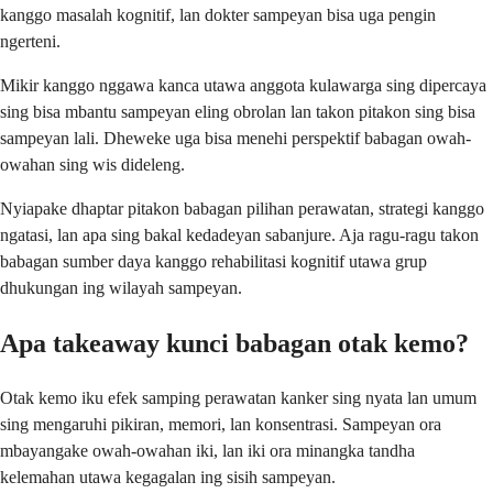
kanggo masalah kognitif, lan dokter sampeyan bisa uga pengin
ngerteni.
Mikir kanggo nggawa kanca utawa anggota kulawarga sing dipercaya
sing bisa mbantu sampeyan eling obrolan lan takon pitakon sing bisa
sampeyan lali. Dheweke uga bisa menehi perspektif babagan owah-
owahan sing wis dideleng.
Nyiapake dhaptar pitakon babagan pilihan perawatan, strategi kanggo
ngatasi, lan apa sing bakal kedadeyan sabanjure. Aja ragu-ragu takon
babagan sumber daya kanggo rehabilitasi kognitif utawa grup
dhukungan ing wilayah sampeyan.
Apa takeaway kunci babagan otak kemo?
Otak kemo iku efek samping perawatan kanker sing nyata lan umum
sing mengaruhi pikiran, memori, lan konsentrasi. Sampeyan ora
mbayangake owah-owahan iki, lan iki ora minangka tandha
kelemahan utawa kegagalan ing sisih sampeyan.