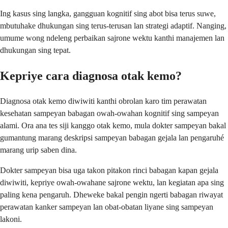
Ing kasus sing langka, gangguan kognitif sing abot bisa terus suwe,
mbutuhake dhukungan sing terus-terusan lan strategi adaptif. Nanging,
umume wong ndeleng perbaikan sajrone wektu kanthi manajemen lan
dhukungan sing tepat.
Kepriye cara diagnosa otak kemo?
Diagnosa otak kemo diwiwiti kanthi obrolan karo tim perawatan
kesehatan sampeyan babagan owah-owahan kognitif sing sampeyan
alami. Ora ana tes siji kanggo otak kemo, mula dokter sampeyan bakal
gumantung marang deskripsi sampeyan babagan gejala lan pengaruhé
marang urip saben dina.
Dokter sampeyan bisa uga takon pitakon rinci babagan kapan gejala
diwiwiti, kepriye owah-owahane sajrone wektu, lan kegiatan apa sing
paling kena pengaruh. Dheweke bakal pengin ngerti babagan riwayat
perawatan kanker sampeyan lan obat-obatan liyane sing sampeyan
lakoni.