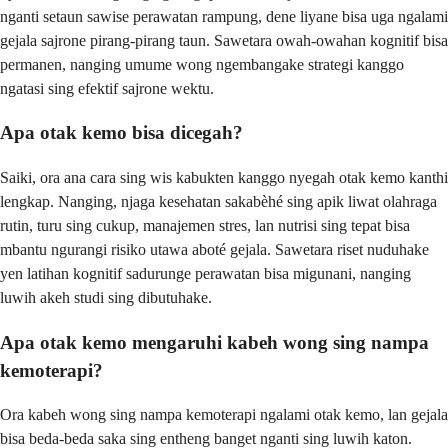
nganti setaun sawise perawatan rampung, dene liyane bisa uga ngalami
gejala sajrone pirang-pirang taun. Sawetara owah-owahan kognitif bisa
permanen, nanging umume wong ngembangake strategi kanggo
ngatasi sing efektif sajrone wektu.
Apa otak kemo bisa dicegah?
Saiki, ora ana cara sing wis kabukten kanggo nyegah otak kemo kanthi
lengkap. Nanging, njaga kesehatan sakabèhé sing apik liwat olahraga
rutin, turu sing cukup, manajemen stres, lan nutrisi sing tepat bisa
mbantu ngurangi risiko utawa aboté gejala. Sawetara riset nuduhake
yen latihan kognitif sadurunge perawatan bisa migunani, nanging
luwih akeh studi sing dibutuhake.
Apa otak kemo mengaruhi kabeh wong sing nampa
kemoterapi?
Ora kabeh wong sing nampa kemoterapi ngalami otak kemo, lan gejala
bisa beda-beda saka sing entheng banget nganti sing luwih katon.