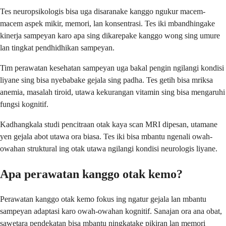
Tes neuropsikologis bisa uga disaranake kanggo ngukur macem-
macem aspek mikir, memori, lan konsentrasi. Tes iki mbandhingake
kinerja sampeyan karo apa sing dikarepake kanggo wong sing umure
lan tingkat pendhidhikan sampeyan.
Tim perawatan kesehatan sampeyan uga bakal pengin ngilangi kondisi
liyane sing bisa nyebabake gejala sing padha. Tes getih bisa mriksa
anemia, masalah tiroid, utawa kekurangan vitamin sing bisa mengaruhi
fungsi kognitif.
Kadhangkala studi pencitraan otak kaya scan MRI dipesan, utamane
yen gejala abot utawa ora biasa. Tes iki bisa mbantu ngenali owah-
owahan struktural ing otak utawa ngilangi kondisi neurologis liyane.
Apa perawatan kanggo otak kemo?
Perawatan kanggo otak kemo fokus ing ngatur gejala lan mbantu
sampeyan adaptasi karo owah-owahan kognitif. Sanajan ora ana obat,
sawetara pendekatan bisa mbantu ningkatake pikiran lan memori