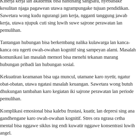
Kinerja kerja lan akademik bisa nandhang sangsara, nyebabake
kesulitan njaga pagawean utawa ngrampungake tujuan pendidikan.
Sawetara wong kudu ngurangi jam kerja, ngganti tanggung jawab
kerja, utawa njupuk cuti sing luwih suwe sajrone perawatan lan
pemulihan.
Tantangan hubungan bisa berkembang nalika kulawarga lan kanca-
kanca ora ngerti owah-owahan kognitif sing sampeyan alami. Masalah
komunikasi lan masalah memori bisa menehi tekanan marang
hubungan pribadi lan hubungan sosial.
Kekuatiran keamanan bisa uga muncul, utamane karo nyetir, ngatur
obat-obatan, utawa ngatasi masalah keuangan. Sawetara wong butuh
dhukungan tambahan karo kegiatan iki sajrone perawatan lan periode
pemulihan.
Komplikasi emosional bisa kalebu frustasi, kuatir, lan depresi sing ana
gandhengane karo owah-owahan kognitif. Stres ora ngrasa cetha
mental bisa nggawe siklus ing endi kuwatir nggawe konsentrasi luwih
angel.