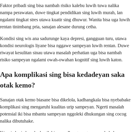
Faktor pribadi sing bisa nambah risiko kalebu luwih tuwa nalika
nampa perawatan, duwe tingkat pendidikan sing luwih murah, lan
ngalami tingkat stres utawa kuatir sing dhuwur. Wanita bisa uga luwih
rentan tinimbang pria, sanajan alesane durung cetha.
Kondisi sing wis ana sadurunge kaya depresi, gangguan turu, utawa
kondisi neurologis liyane bisa nggawe sampeyan luwih rentan. Duwe
riwayat kesulitan sinau utawa masalah perhatian uga bisa nambah
risiko sampeyan ngalami owah-owahan kognitif sing luwih katon.
Apa komplikasi sing bisa kedadeyan saka
otak kemo?
Sanajan otak kemo biasane bisa dikelola, kadhangkala bisa nyebabake
komplikasi sing mengaruhi kualitas urip sampeyan. Ngerti masalah
potensial iki bisa mbantu sampeyan nggoleki dhukungan sing cocog
nalika dibutuhake.