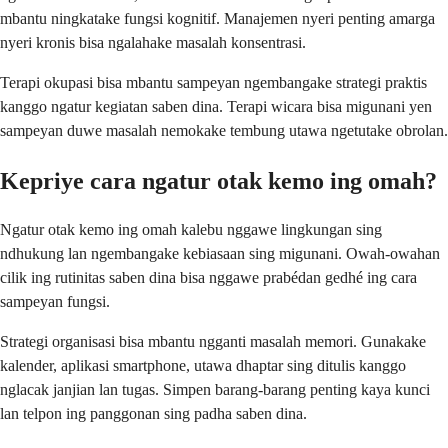
mbantu ningkatake fungsi kognitif. Manajemen nyeri penting amarga
nyeri kronis bisa ngalahake masalah konsentrasi.
Terapi okupasi bisa mbantu sampeyan ngembangake strategi praktis
kanggo ngatur kegiatan saben dina. Terapi wicara bisa migunani yen
sampeyan duwe masalah nemokake tembung utawa ngetutake obrolan.
Kepriye cara ngatur otak kemo ing omah?
Ngatur otak kemo ing omah kalebu nggawe lingkungan sing
ndhukung lan ngembangake kebiasaan sing migunani. Owah-owahan
cilik ing rutinitas saben dina bisa nggawe prabédan gedhé ing cara
sampeyan fungsi.
Strategi organisasi bisa mbantu ngganti masalah memori. Gunakake
kalender, aplikasi smartphone, utawa dhaptar sing ditulis kanggo
nglacak janjian lan tugas. Simpen barang-barang penting kaya kunci
lan telpon ing panggonan sing padha saben dina.