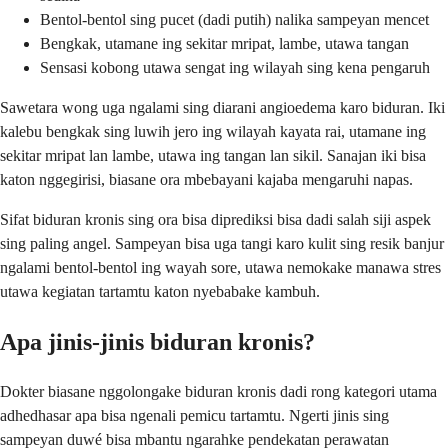
Bentol-bentol sing pucet (dadi putih) nalika sampeyan mencet
Bengkak, utamane ing sekitar mripat, lambe, utawa tangan
Sensasi kobong utawa sengat ing wilayah sing kena pengaruh
Sawetara wong uga ngalami sing diarani angioedema karo biduran. Iki
kalebu bengkak sing luwih jero ing wilayah kayata rai, utamane ing
sekitar mripat lan lambe, utawa ing tangan lan sikil. Sanajan iki bisa
katon nggegirisi, biasane ora mbebayani kajaba mengaruhi napas.
Sifat biduran kronis sing ora bisa diprediksi bisa dadi salah siji aspek
sing paling angel. Sampeyan bisa uga tangi karo kulit sing resik banjur
ngalami bentol-bentol ing wayah sore, utawa nemokake manawa stres
utawa kegiatan tartamtu katon nyebabake kambuh.
Apa jinis-jinis biduran kronis?
Dokter biasane nggolongake biduran kronis dadi rong kategori utama
adhedhasar apa bisa ngenali pemicu tartamtu. Ngerti jinis sing
sampeyan duwé bisa mbantu ngarahke pendekatan perawatan