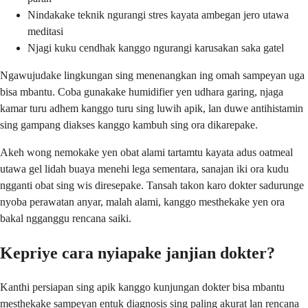
Nindakake teknik ngurangi stres kayata ambegan jero utawa
meditasi
Njagi kuku cendhak kanggo ngurangi karusakan saka gatel
Ngawujudake lingkungan sing menenangkan ing omah sampeyan uga
bisa mbantu. Coba gunakake humidifier yen udhara garing, njaga
kamar turu adhem kanggo turu sing luwih apik, lan duwe antihistamin
sing gampang diakses kanggo kambuh sing ora dikarepake.
Akeh wong nemokake yen obat alami tartamtu kayata adus oatmeal
utawa gel lidah buaya menehi lega sementara, sanajan iki ora kudu
ngganti obat sing wis diresepake. Tansah takon karo dokter sadurunge
nyoba perawatan anyar, malah alami, kanggo mesthekake yen ora
bakal ngganggu rencana saiki.
Kepriye cara nyiapake janjian dokter?
Kanthi persiapan sing apik kanggo kunjungan dokter bisa mbantu
mesthekake sampeyan entuk diagnosis sing paling akurat lan rencana