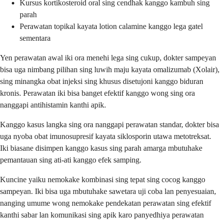
Kursus kortikosteroid oral sing cendhak kanggo kambuh sing
parah
Perawatan topikal kayata lotion calamine kanggo lega gatel
sementara
Yen perawatan awal iki ora menehi lega sing cukup, dokter sampeyan
bisa uga nimbang pilihan sing luwih maju kayata omalizumab (Xolair),
sing minangka obat injeksi sing khusus disetujoni kanggo biduran
kronis. Perawatan iki bisa banget efektif kanggo wong sing ora
nanggapi antihistamin kanthi apik.
Kanggo kasus langka sing ora nanggapi perawatan standar, dokter bisa
uga nyoba obat imunosupresif kayata siklosporin utawa metotreksat.
Iki biasane disimpen kanggo kasus sing parah amarga mbutuhake
pemantauan sing ati-ati kanggo efek samping.
Kuncine yaiku nemokake kombinasi sing tepat sing cocog kanggo
sampeyan. Iki bisa uga mbutuhake sawetara uji coba lan penyesuaian,
nanging umume wong nemokake pendekatan perawatan sing efektif
kanthi sabar lan komunikasi sing apik karo panyedhiya perawatan