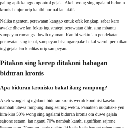
paling apik kanggo ngontrol gejala. Akeh wong sing ngalami biduran
kronis banjur urip kanthi normal lan aktif.
Nalika ngenteni perawatan kanggo entuk efek lengkap, sabar karo
awake dhewe lan fokus ing strategi perawatan dhiri sing mbantu
sampeyan rumangsa luwih nyaman. Kanthi wektu lan pendekatan
perawatan sing tepat, sampeyan bisa ngarepake bakal weruh perbaikan
ing gejala lan kualitas urip sampeyan.
Pitakon sing kerep ditakoni babagan
biduran kronis
Apa biduran kronisku bakal ilang rampung?
Akeh wong sing ngalami biduran kronis weruh kondhisi kasebut
nambah utawa rampung ilang seiring wektu. Panaliten nuduhake yen
kira-kira 50% wong sing ngalami biduran kronis ora duwe gejala
sajrone setaun, lan nganti 70% nambah kanthi signifikan sajrone
limang taun. Nanging, garis wektu iki beda-beda banget saben wong,