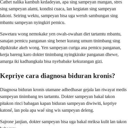
Cathet nalika kambuh kedadeyan, apa sing sampeyan mangan, stres
sing sampeyan alami, kondisi cuaca, lan kegiatan sing sampeyan
lakoni. Seiring wektu, sampeyan bisa uga weruh sambungan sing
mbantu sampeyan nyingkiri pemicu.
Sawetara wong nemokake yen owah-owahan diet tartamtu mbantu,
sanajan pemicu panganan sing bener kurang umum tinimbang sing
dipikirake akeh wong. Yen sampeyan curiga ana pemicu panganan,
kerja bareng karo dokter tinimbang nyingkirake panganan dhewe,
amarga iki kadhangkala bisa nyebabake kekurangan gizi.
Kepriye cara diagnosa biduran kronis?
Diagnosa biduran kronis utamane adhedhasar gejala lan riwayat medis
sampeyan tinimbang tes tartamtu. Dokter sampeyan bakal takon
pitakon rinci babagan kapan biduran sampeyan diwiwiti, kepriye
katoné, lan pola apa waé sing wis sampeyan deleng.
Sajrone janjian, dokter sampeyan bisa uga bakal mriksa kulit lan takon