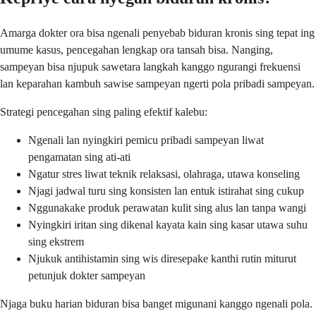
Amarga dokter ora bisa ngenali penyebab biduran kronis sing tepat ing
umume kasus, pencegahan lengkap ora tansah bisa. Nanging,
sampeyan bisa njupuk sawetara langkah kanggo ngurangi frekuensi
lan keparahan kambuh sawise sampeyan ngerti pola pribadi sampeyan.
Strategi pencegahan sing paling efektif kalebu:
Ngenali lan nyingkiri pemicu pribadi sampeyan liwat
pengamatan sing ati-ati
Ngatur stres liwat teknik relaksasi, olahraga, utawa konseling
Njagi jadwal turu sing konsisten lan entuk istirahat sing cukup
Nggunakake produk perawatan kulit sing alus lan tanpa wangi
Nyingkiri iritan sing dikenal kayata kain sing kasar utawa suhu
sing ekstrem
Njukuk antihistamin sing wis diresepake kanthi rutin miturut
petunjuk dokter sampeyan
Njaga buku harian biduran bisa banget migunani kanggo ngenali pola.