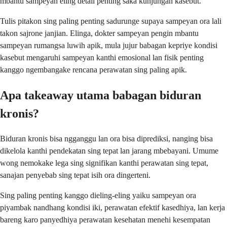
mbantu sampeyan eling detail penting saka kunjungan kasebut.
Tulis pitakon sing paling penting sadurunge supaya sampeyan ora lali
takon sajrone janjian. Elinga, dokter sampeyan pengin mbantu
sampeyan rumangsa luwih apik, mula jujur babagan kepriye kondisi
kasebut mengaruhi sampeyan kanthi emosional lan fisik penting
kanggo ngembangake rencana perawatan sing paling apik.
Apa takeaway utama babagan biduran
kronis?
Biduran kronis bisa ngganggu lan ora bisa diprediksi, nanging bisa
dikelola kanthi pendekatan sing tepat lan jarang mbebayani. Umume
wong nemokake lega sing signifikan kanthi perawatan sing tepat,
sanajan penyebab sing tepat isih ora dingerteni.
Sing paling penting kanggo dieling-eling yaiku sampeyan ora
piyambak nandhang kondisi iki, perawatan efektif kasedhiya, lan kerja
bareng karo panyedhiya perawatan kesehatan menehi kesempatan