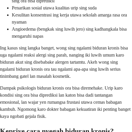
sing ora bisa diprediksi
Penarikan sosial utawa kualitas urip sing suda
Kesulitan konsentrasi ing kerja utawa sekolah amarga rasa ora
nyaman
Angioedema (bengkak sing luwih jero) sing kadhangkala bisa
mengaruhi napas
Ing kasus sing langka banget, wong sing ngalami biduran kronis bisa
uga ngalami reaksi alergi sing parah, nanging iki luwih umum karo
biduran akut sing disebabake alergen tartamtu. Akeh wong sing
ngalami biduran kronis ora tau ngalami apa-apa sing luwih serius
tinimbang gatel lan masalah kosmetik.
Dampak psikologis biduran kronis ora bisa diremehake. Urip karo
kondisi sing ora bisa diprediksi lan katon bisa dadi tantangan
emosional, lan wajar yen rumangsa frustasi utawa cemas babagan
kambuh. Ngomong karo dokter babagan kekuatiran iki penting banget
kaya ngobati gejala fisik.
Kepriye cara nyegah biduran kronis?