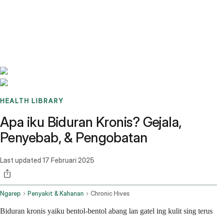
Benchmarks
Stories
FAQ
Sign up / Log in
HEALTH LIBRARY
Apa iku Biduran Kronis? Gejala,
Penyebab, & Pengobatan
Last updated
17 Februari 2025
Ngarep
Penyakit & Kahanan
Chronic Hives
Biduran kronis yaiku bentol-bentol abang lan gatel ing kulit sing terus