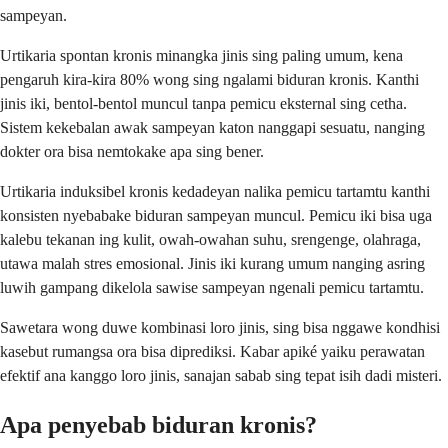
sampeyan.
Urtikaria spontan kronis minangka jinis sing paling umum, kena
pengaruh kira-kira 80% wong sing ngalami biduran kronis. Kanthi
jinis iki, bentol-bentol muncul tanpa pemicu eksternal sing cetha.
Sistem kekebalan awak sampeyan katon nanggapi sesuatu, nanging
dokter ora bisa nemtokake apa sing bener.
Urtikaria induksibel kronis kedadeyan nalika pemicu tartamtu kanthi
konsisten nyebabake biduran sampeyan muncul. Pemicu iki bisa uga
kalebu tekanan ing kulit, owah-owahan suhu, srengenge, olahraga,
utawa malah stres emosional. Jinis iki kurang umum nanging asring
luwih gampang dikelola sawise sampeyan ngenali pemicu tartamtu.
Sawetara wong duwe kombinasi loro jinis, sing bisa nggawe kondhisi
kasebut rumangsa ora bisa diprediksi. Kabar apiké yaiku perawatan
efektif ana kanggo loro jinis, sanajan sabab sing tepat isih dadi misteri.
Apa penyebab biduran kronis?