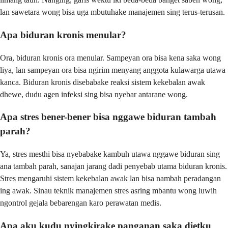
lan sawetara wong bisa uga mbutuhake manajemen sing terus-terusan.
Apa biduran kronis menular?
Ora, biduran kronis ora menular. Sampeyan ora bisa kena saka wong
liya, lan sampeyan ora bisa ngirim menyang anggota kulawarga utawa
kanca. Biduran kronis disebabake reaksi sistem kekebalan awak
dhewe, dudu agen infeksi sing bisa nyebar antarane wong.
Apa stres bener-bener bisa nggawe biduran tambah
parah?
Ya, stres mesthi bisa nyebabake kambuh utawa nggawe biduran sing
ana tambah parah, sanajan jarang dadi penyebab utama biduran kronis.
Stres mengaruhi sistem kekebalan awak lan bisa nambah peradangan
ing awak. Sinau teknik manajemen stres asring mbantu wong luwih
ngontrol gejala bebarengan karo perawatan medis.
Apa aku kudu nyingkirake panganan saka dietku