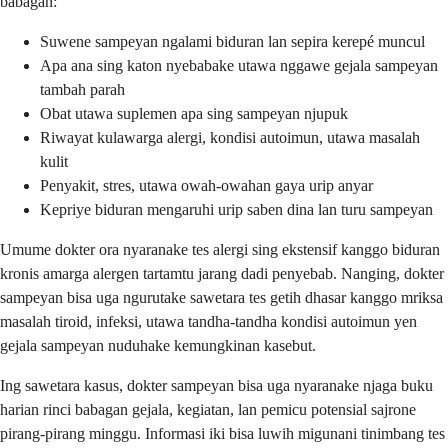
babagan:
Suwene sampeyan ngalami biduran lan sepira kerepé muncul
Apa ana sing katon nyebabake utawa nggawe gejala sampeyan
tambah parah
Obat utawa suplemen apa sing sampeyan njupuk
Riwayat kulawarga alergi, kondisi autoimun, utawa masalah
kulit
Penyakit, stres, utawa owah-owahan gaya urip anyar
Kepriye biduran mengaruhi urip saben dina lan turu sampeyan
Umume dokter ora nyaranake tes alergi sing ekstensif kanggo biduran
kronis amarga alergen tartamtu jarang dadi penyebab. Nanging, dokter
sampeyan bisa uga ngurutake sawetara tes getih dhasar kanggo mriksa
masalah tiroid, infeksi, utawa tandha-tandha kondisi autoimun yen
gejala sampeyan nuduhake kemungkinan kasebut.
Ing sawetara kasus, dokter sampeyan bisa uga nyaranake njaga buku
harian rinci babagan gejala, kegiatan, lan pemicu potensial sajrone
pirang-pirang minggu. Informasi iki bisa luwih migunani tinimbang tes