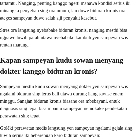
tartamtu. Nanging, penting kanggo ngerti manawa kondisi serius iki
minangka penyebab sing ora umum, lan duwe biduran kronis ora
ateges sampeyan duwe salah siji penyakit kasebut.
Stres ora langsung nyebabake biduran kronis, nanging mesthi bisa
nggawe luwih parah utawa nyebabake kambuh yen sampeyan wis
rentan marang.
Kapan sampeyan kudu sowan menyang
dokter kanggo biduran kronis?
Sampeyan mesthi kudu sowan menyang dokter yen sampeyan wis
ngalami biduran sing terus bali utawa durung ilang sawise enem
minggu. Sanajan biduran kronis biasane ora mbebayani, entuk
diagnosis sing tepat bisa mbantu sampeyan nemokake pendekatan
perawatan sing tepat.
Golèki perawatan medis langsung yen sampeyan ngalami gejala sing
luwih serius iki bebarengan karo biduran sampeyan: