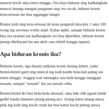
muncul luwih saka enem minggu. Ora kaya biduran sing kadhangkala
muncul amarga mangan panganan sing ora cocok, biduran kronis
terus-terusan lan bisa ngganggu banget.
Reaksi kulit sing terus-terusan iki kena pengaruh kira-kira 1 saka 100
wong ing sawetara wektu uripé. Kabar apiké, sanajan biduran kronis
bisa ora nyaman lan kadhangkala ora bisa diprediksi, biduran kronis
jarang mbebayani lan ana akeh cara efektif kanggo ngatasi.
Apa biduran kronis iku?
Biduran kronis, uga diarani urtikaria kronis dening dokter, yaiku
bentol-bentol gatel sing muncul ing kulit kanthi bola-bali paling ora
enem minggu. Anggep waé minangka cara kulit kanggo nanggapi
sesuatu, sanajan "sesuatu" iku ora tansah cetha.
Bentol-bentol iki bisa beda-beda ukurané, saka titik cilik nganti bintik
gedhé kanthi diameter pirang-pirang inci. Asring katon abang utawa
pink ing kulit sing luwih cerah lan bisa katon luwih peteng utawa