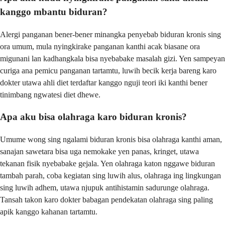
kanggo mbantu biduran?
Alergi panganan bener-bener minangka penyebab biduran kronis sing
ora umum, mula nyingkirake panganan kanthi acak biasane ora
migunani lan kadhangkala bisa nyebabake masalah gizi. Yen sampeyan
curiga ana pemicu panganan tartamtu, luwih becik kerja bareng karo
dokter utawa ahli diet terdaftar kanggo nguji teori iki kanthi bener
tinimbang ngwatesi diet dhewe.
Apa aku bisa olahraga karo biduran kronis?
Umume wong sing ngalami biduran kronis bisa olahraga kanthi aman,
sanajan sawetara bisa uga nemokake yen panas, kringet, utawa
tekanan fisik nyebabake gejala. Yen olahraga katon nggawe biduran
tambah parah, coba kegiatan sing luwih alus, olahraga ing lingkungan
sing luwih adhem, utawa njupuk antihistamin sadurunge olahraga.
Tansah takon karo dokter babagan pendekatan olahraga sing paling
apik kanggo kahanan tartamtu.