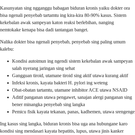
Kasunyatan sing ngganggu babagan biduran kronis yaiku dokter ora
bisa ngenali penyebab tartamtu ing kira-kira 80-90% kasus. Sistem
kekebalan awak sampeyan katon reaksi berlebihan, nanging
nemtokake kenapa bisa dadi tantangan banget.
Nalika dokter bisa ngenali penyebab, penyebab sing paling umum
kalebu:
Kondisi autoimun ing ngendi sistem kekebalan awak sampeyan
salah nyerang jaringan sing sehat
Gangguan tiroid, utamane tiroid sing aktif utawa kurang aktif
Infeksi kronis, kayata bakteri H. pylori ing weteng
Obat-obatan tartamtu, utamane inhibitor ACE utawa NSAID
Aditif panganan utawa pengawet, sanajan alergi panganan sing
bener minangka penyebab sing langka
Pemicu fisik kayata tekanan, panas, kadhemen, utawa srengenge
Ing kasus sing langka, biduran kronis bisa uga ana hubungane karo
kondisi sing mendasari kayata hepatitis, lupus, utawa jinis kanker