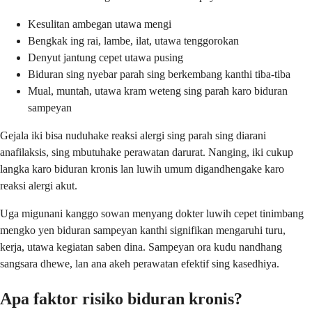
Kesulitan ambegan utawa mengi
Bengkak ing rai, lambe, ilat, utawa tenggorokan
Denyut jantung cepet utawa pusing
Biduran sing nyebar parah sing berkembang kanthi tiba-tiba
Mual, muntah, utawa kram weteng sing parah karo biduran
sampeyan
Gejala iki bisa nuduhake reaksi alergi sing parah sing diarani
anafilaksis, sing mbutuhake perawatan darurat. Nanging, iki cukup
langka karo biduran kronis lan luwih umum digandhengake karo
reaksi alergi akut.
Uga migunani kanggo sowan menyang dokter luwih cepet tinimbang
mengko yen biduran sampeyan kanthi signifikan mengaruhi turu,
kerja, utawa kegiatan saben dina. Sampeyan ora kudu nandhang
sangsara dhewe, lan ana akeh perawatan efektif sing kasedhiya.
Apa faktor risiko biduran kronis?