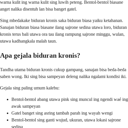
warna kulit ing warna kulit sing luwih peteng. Bentol-bentol biasane
anget nalika disentuh lan bisa banget gatel.
Sing mbedakake biduran kronis saka biduran biasa yaiku ketahanan.
Sanajan biduran biasa biasane ilang sajrone sedina utawa loro, biduran
kronis terus bali utawa ora tau ilang rampung sajrone minggu, wulan,
utawa kadhangkala malah taun.
Apa gejala biduran kronis?
Tandha utama biduran kronis cukup gampang, sanajan bisa beda-beda
saben wong. Iki sing bisa sampeyan deleng nalika ngalami kondisi iki.
Gejala sing paling umum kalebu:
Bentol-bentol abang utawa pink sing muncul ing ngendi waé ing
awak sampeyan
Gatel banget sing asring tambah parah ing wayah wengi
Bentol-bentol sing ganti wujud, ukuran, utawa lokasi sajrone
sedina