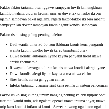
Faktor-faktor tartamtu bisa nggawe sampeyan luwih kamungkinan
kanggo ngalami biduran kronis, sanajan duwe faktor risiko iki ora
njamin sampeyan bakal ngalami. Ngerti faktor-faktor iki bisa mbantu
sampeyan lan dokter sampeyan luwih ngatur kondisi sampeyan.
Faktor risiko sing paling penting kalebu:
Dadi wanita umur 30-50 taun (biduran kronis kena pengaruh
wanita kaping pindho luwih kerep tinimbang pria)
Duwe kondisi autoimun liyane kayata penyakit tiroid utawa
artritis rheumatoid
Riwayat kulawarga biduran kronis utawa kondisi alergi liyane
Duwe kondisi alergi liyane kayata asma utawa eksim
Stres kronis utawa gangguan cemas
Infeksi tartamtu, utamane sing kena pengaruh sistem pencernaan
Faktor risiko sing kurang umum nanging penting kalebu njupuk obat
tartamtu kanthi rutin, wis ngalami operasi utawa trauma anyar, utawa
urip karo kondisi inflamasi kronis. Sawetara wong uga katon ngalami