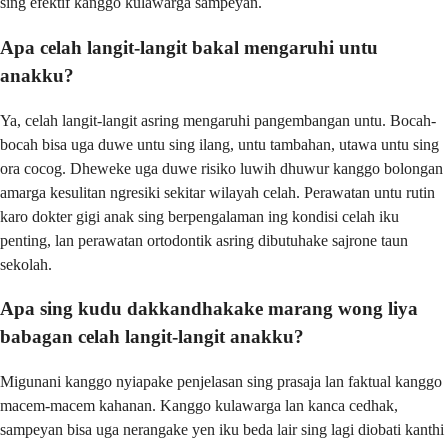
sing efektif kanggo kulawarga sampeyan.
Apa celah langit-langit bakal mengaruhi untu
anakku?
Ya, celah langit-langit asring mengaruhi pangembangan untu. Bocah-
bocah bisa uga duwe untu sing ilang, untu tambahan, utawa untu sing
ora cocog. Dheweke uga duwe risiko luwih dhuwur kanggo bolongan
amarga kesulitan ngresiki sekitar wilayah celah. Perawatan untu rutin
karo dokter gigi anak sing berpengalaman ing kondisi celah iku
penting, lan perawatan ortodontik asring dibutuhake sajrone taun
sekolah.
Apa sing kudu dakkandhakake marang wong liya
babagan celah langit-langit anakku?
Migunani kanggo nyiapake penjelasan sing prasaja lan faktual kanggo
macem-macem kahanan. Kanggo kulawarga lan kanca cedhak,
sampeyan bisa uga nerangake yen iku beda lair sing lagi diobati kanthi