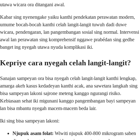
utawa wicara ora ditangani awal.
Kabar sing nyenengake yaiku kanthi pendekatan perawatan modern,
umume bocah-bocah kanthi celah langit-langit tuwuh dadi duwe
wicara, pendengaran, lan pangembangan sosial sing normal. Intervensi
awal lan perawatan sing komprehensif nggawe prabédan sing gedhe
banget ing nyegah utawa nyuda komplikasi iki.
Kepriye cara nyegah celah langit-langit?
Sanajan sampeyan ora bisa nyegah celah langit-langit kanthi lengkap,
amarga akeh kasus kedadeyan kanthi acak, ana sawetara langkah sing
bisa sampeyan lakoni sajrone meteng kanggo ngurangi risiko.
Kebiasaan sehat iki migunani kanggo pangembangan bayi sampeyan
lan bisa mbantu nyegah macem-macem beda lair.
Iki sing bisa sampeyan lakoni:
Njupuk asam folat:
Wiwiti njupuk 400-800 mikrogram saben