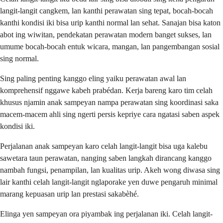
langit-langit cangkem, lan kanthi perawatan sing tepat, bocah-bocah
kanthi kondisi iki bisa urip kanthi normal lan sehat. Sanajan bisa katon
abot ing wiwitan, pendekatan perawatan modern banget sukses, lan
umume bocah-bocah entuk wicara, mangan, lan pangembangan sosial
sing normal.
Sing paling penting kanggo eling yaiku perawatan awal lan
komprehensif nggawe kabeh prabédan. Kerja bareng karo tim celah
khusus njamin anak sampeyan nampa perawatan sing koordinasi saka
macem-macem ahli sing ngerti persis kepriye cara ngatasi saben aspek
kondisi iki.
Perjalanan anak sampeyan karo celah langit-langit bisa uga kalebu
sawetara taun perawatan, nanging saben langkah dirancang kanggo
nambah fungsi, penampilan, lan kualitas urip. Akeh wong diwasa sing
lair kanthi celah langit-langit nglaporake yen duwe pengaruh minimal
marang kepuasan urip lan prestasi sakabèhé.
Elinga yen sampeyan ora piyambak ing perjalanan iki. Celah langit-