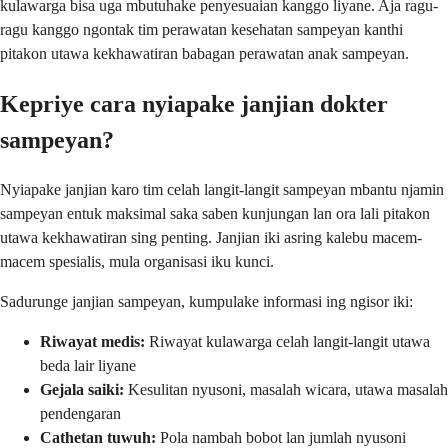
kulawarga bisa uga mbutuhake penyesuaian kanggo liyane. Aja ragu-
ragu kanggo ngontak tim perawatan kesehatan sampeyan kanthi
pitakon utawa kekhawatiran babagan perawatan anak sampeyan.
Kepriye cara nyiapake janjian dokter
sampeyan?
Nyiapake janjian karo tim celah langit-langit sampeyan mbantu njamin
sampeyan entuk maksimal saka saben kunjungan lan ora lali pitakon
utawa kekhawatiran sing penting. Janjian iki asring kalebu macem-
macem spesialis, mula organisasi iku kunci.
Sadurunge janjian sampeyan, kumpulake informasi ing ngisor iki:
Riwayat medis:
Riwayat kulawarga celah langit-langit utawa
beda lair liyane
Gejala saiki:
Kesulitan nyusoni, masalah wicara, utawa masalah
pendengaran
Cathetan tuwuh:
Pola nambah bobot lan jumlah nyusoni