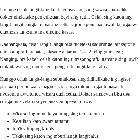
Umume celah langit-langit didiagnosis langsung sawise lair nalika
dokter nindakake pemeriksaan bayi sing rutin. Celah sing katon ing
langit-langit cangkem biasane cetha sajrone penilaian awal iki, nggawe
diagnosis langsung ing umume kasus.
Kadhangkala, celah langit-langit bisa dideteksi sadurunge lair sajrone
ultrasonografi prenatal, biasane antarane 18-22 minggu meteng.
Nanging, ora kabeh celah katon ing ultrasonografi, utamane sing luwih
cilik utawa sing mung kena pengaruh langit-langit alus.
Kanggo celah langit-langit submukosa, sing didhelikake ing ngisor
jaringan permukaan, diagnosis bisa uga ditunda nganti masalah
nyusoni utawa tunda wicara dadi cetha. Dokter sampeyan bisa uga
curiga jinis celah iki yen anak sampeyan duwe:
Wicara sing muni kaya irung sing terus-terusan
Kesulitan karo swara tartamtu
Infèksi kuping kronis
Takik sing katon ing mburi langit-langit alus