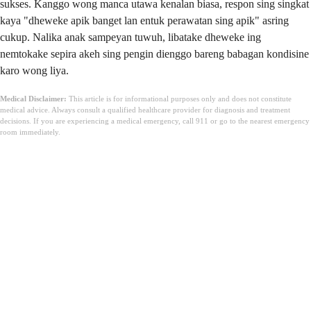
sukses. Kanggo wong manca utawa kenalan biasa, respon sing singkat
kaya "dheweke apik banget lan entuk perawatan sing apik" asring
cukup. Nalika anak sampeyan tuwuh, libatake dheweke ing
nemtokake sepira akeh sing pengin dienggo bareng babagan kondisine
karo wong liya.
Medical Disclaimer:
This article is for informational purposes only and does not constitute
medical advice. Always consult a qualified healthcare provider for diagnosis and treatment
decisions. If you are experiencing a medical emergency, call 911 or go to the nearest emergency
room immediately.