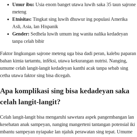
Umur ibu:
Usia enom banget utawa luwih saka 35 taun sajrone
meteng
Etnisitas:
Tingkat sing luwih dhuwur ing populasi Amerika
Asli, Asia, lan Hispanik
Gender:
Sedhela luwih umum ing wanita nalika kedadeyan
tanpa celah bibir
Faktor lingkungan sajrone meteng uga bisa dadi peran, kalebu paparan
bahan kimia tartamtu, infèksi, utawa kekurangan nutrisi. Nanging,
umume celah langit-langit kedadeyan kanthi acak tanpa sebab sing
cetha utawa faktor sing bisa dicegah.
Apa komplikasi sing bisa kedadeyan saka
celah langit-langit?
Celah langit-langit bisa mengaruhi sawetara aspek pangembangan lan
kesehatan anak sampeyan, nanging mangerteni tantangan potensial iki
mbantu sampeyan nyiapake lan njaluk perawatan sing tepat. Umume