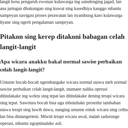
langit kena pengaruh ewonan kulawarga ing saindenging jagad, lan
ana jaringan dhukungan sing kuwat sing kasedhiya kanggo mbantu
sampeyan navigasi proses perawatan lan nyambung karo kulawarga
liyane sing ngerti pengalaman sampeyan.
Pitakon sing kerep ditakoni babagan celah
langit-langit
Apa wicara anakku bakal normal sawise perbaikan
celah langit-langit?
Umume bocah-bocah ngembangake wicara normal utawa meh normal
sawise perbaikan celah langit-langit, utamane nalika operasi
ditindakake ing wektu sing tepat lan ditindakake dening terapi wicara
sing tepat. Sawetara bocah bisa uga mbutuhake prosedur tambahan
utawa terapi sing luwih dawa, nanging umume entuk wicara sing cetha
lan bisa dimangerteni. Miwiti terapi wicara awal, malah sadurunge
operasi, mbantu ngoptimalake asil.