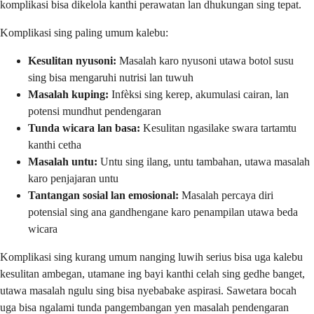
komplikasi bisa dikelola kanthi perawatan lan dhukungan sing tepat.
Komplikasi sing paling umum kalebu:
Kesulitan nyusoni:
Masalah karo nyusoni utawa botol susu
sing bisa mengaruhi nutrisi lan tuwuh
Masalah kuping:
Infèksi sing kerep, akumulasi cairan, lan
potensi mundhut pendengaran
Tunda wicara lan basa:
Kesulitan ngasilake swara tartamtu
kanthi cetha
Masalah untu:
Untu sing ilang, untu tambahan, utawa masalah
karo penjajaran untu
Tantangan sosial lan emosional:
Masalah percaya diri
potensial sing ana gandhengane karo penampilan utawa beda
wicara
Komplikasi sing kurang umum nanging luwih serius bisa uga kalebu
kesulitan ambegan, utamane ing bayi kanthi celah sing gedhe banget,
utawa masalah ngulu sing bisa nyebabake aspirasi. Sawetara bocah
uga bisa ngalami tunda pangembangan yen masalah pendengaran