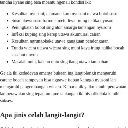
tandha liyane sing bisa mbantu ngenali kondisi iki:
Kesulitan nyusoni, utamane karo nyusoni utawa botol susu
Susu utawa susu formula metu liwat irung nalika nyusoni
Peningkatan bobot sing alon amarga tantangan nyusoni
Infèksi kuping sing kerep utawa akumulasi cairan
Kesulitan ngrungokake utawa gangguan pendengaran
Tunda wicara utawa wicara sing muni kaya irung nalika bocah
kasebut tuwuh
Masalah untu, kalebu untu sing ilang utawa tambahan
Gejala iki kedadeyan amarga bukaan ing langit-langit mengaruhi
carane bocah sampeyan bisa nggawe isapan kanggo nyusoni lan
mengaruhi pangembangan wicara. Kabar apik yaiku kanthi perawatan
lan perawatan sing tepat, umume tantangan iki bisa dikelola kanthi
sukses.
Apa jinis celah langit-langit?