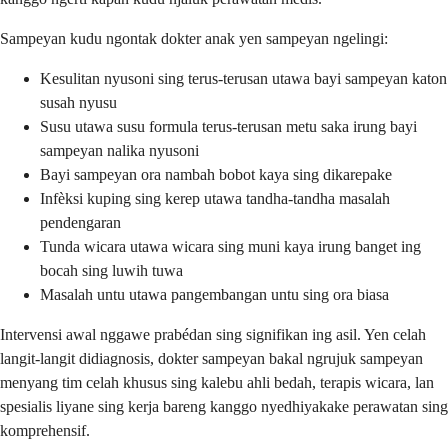
Sampeyan kudu ngontak dokter anak yen sampeyan ngelingi:
Kesulitan nyusoni sing terus-terusan utawa bayi sampeyan katon
susah nyusu
Susu utawa susu formula terus-terusan metu saka irung bayi
sampeyan nalika nyusoni
Bayi sampeyan ora nambah bobot kaya sing dikarepake
Infèksi kuping sing kerep utawa tandha-tandha masalah
pendengaran
Tunda wicara utawa wicara sing muni kaya irung banget ing
bocah sing luwih tuwa
Masalah untu utawa pangembangan untu sing ora biasa
Intervensi awal nggawe prabédan sing signifikan ing asil. Yen celah
langit-langit didiagnosis, dokter sampeyan bakal ngrujuk sampeyan
menyang tim celah khusus sing kalebu ahli bedah, terapis wicara, lan
spesialis liyane sing kerja bareng kanggo nyedhiyakake perawatan sing
komprehensif.