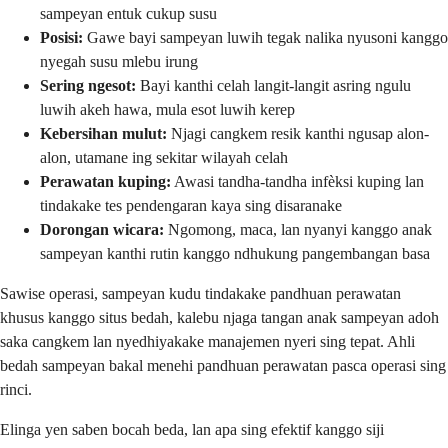
sampeyan entuk cukup susu
Posisi:
Gawe bayi sampeyan luwih tegak nalika nyusoni kanggo
nyegah susu mlebu irung
Sering ngesot:
Bayi kanthi celah langit-langit asring ngulu
luwih akeh hawa, mula esot luwih kerep
Kebersihan mulut:
Njagi cangkem resik kanthi ngusap alon-
alon, utamane ing sekitar wilayah celah
Perawatan kuping:
Awasi tandha-tandha infèksi kuping lan
tindakake tes pendengaran kaya sing disaranake
Dorongan wicara:
Ngomong, maca, lan nyanyi kanggo anak
sampeyan kanthi rutin kanggo ndhukung pangembangan basa
Sawise operasi, sampeyan kudu tindakake pandhuan perawatan
khusus kanggo situs bedah, kalebu njaga tangan anak sampeyan adoh
saka cangkem lan nyedhiyakake manajemen nyeri sing tepat. Ahli
bedah sampeyan bakal menehi pandhuan perawatan pasca operasi sing
rinci.
Elinga yen saben bocah beda, lan apa sing efektif kanggo siji