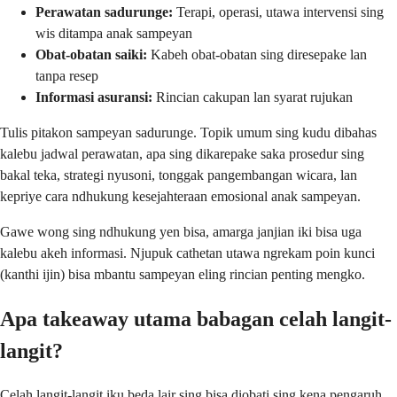
Perawatan sadurunge:
Terapi, operasi, utawa intervensi sing
wis ditampa anak sampeyan
Obat-obatan saiki:
Kabeh obat-obatan sing diresepake lan
tanpa resep
Informasi asuransi:
Rincian cakupan lan syarat rujukan
Tulis pitakon sampeyan sadurunge. Topik umum sing kudu dibahas
kalebu jadwal perawatan, apa sing dikarepake saka prosedur sing
bakal teka, strategi nyusoni, tonggak pangembangan wicara, lan
kepriye cara ndhukung kesejahteraan emosional anak sampeyan.
Gawe wong sing ndhukung yen bisa, amarga janjian iki bisa uga
kalebu akeh informasi. Njupuk cathetan utawa ngrekam poin kunci
(kanthi ijin) bisa mbantu sampeyan eling rincian penting mengko.
Apa takeaway utama babagan celah langit-
langit?
Celah langit-langit iku beda lair sing bisa diobati sing kena pengaruh