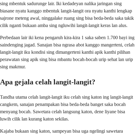
sing mbentuk sadurunge lair. Iki kedadeyan nalika jaringan sing
biasane nyatu kanggo mbentuk langit-langit ora nyatu kanthi lengkap
sajrone meteng awal, ninggalake ruang sing bisa beda-beda saka takik
cilik nganti bukaan amba sing ngluwihi langit-langit keras lan alus.
Perbedaan lair iki kena pengaruh kira-kira 1 saka saben 1.700 bayi ing
saindenging jagad. Sanajan bisa ngrasa abot kanggo mangerteni, celah
langit-langit iku kondisi sing dimangerteni kanthi apik kanthi pilihan
perawatan sing apik sing bisa mbantu bocah-bocah urip sehat lan urip
sing makmur.
Apa gejala celah langit-langit?
Tandha utama celah langit-langit iku celah sing katon ing langit-langit
cangkem, sanajan penampakan bisa beda-beda banget saka bocah
menyang bocah. Sawetara celah langsung katon, dene liyane bisa
luwih cilik lan kurang katon sekilas.
Kajaba bukaan sing katon, sampeyan bisa uga ngelingi sawetara