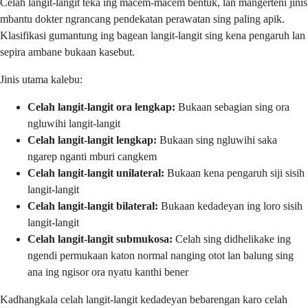
Celah langit-langit teka ing macem-macem bentuk, lan mangerteni jinis
mbantu dokter ngrancang pendekatan perawatan sing paling apik.
Klasifikasi gumantung ing bagean langit-langit sing kena pengaruh lan
sepira ambane bukaan kasebut.
Jinis utama kalebu:
Celah langit-langit ora lengkap:
Bukaan sebagian sing ora
ngluwihi langit-langit
Celah langit-langit lengkap:
Bukaan sing ngluwihi saka
ngarep nganti mburi cangkem
Celah langit-langit unilateral:
Bukaan kena pengaruh siji sisih
langit-langit
Celah langit-langit bilateral:
Bukaan kedadeyan ing loro sisih
langit-langit
Celah langit-langit submukosa:
Celah sing didhelikake ing
ngendi permukaan katon normal nanging otot lan balung sing
ana ing ngisor ora nyatu kanthi bener
Kadhangkala celah langit-langit kedadeyan bebarengan karo celah