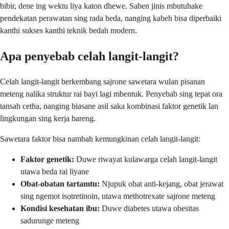
bibir, dene ing wektu liya katon dhewe. Saben jinis mbutuhake
pendekatan perawatan sing rada beda, nanging kabeh bisa diperbaiki
kanthi sukses kanthi teknik bedah modern.
Apa penyebab celah langit-langit?
Celah langit-langit berkembang sajrone sawetara wulan pisanan
meteng nalika struktur rai bayi lagi mbentuk. Penyebab sing tepat ora
tansah cetha, nanging biasane asil saka kombinasi faktor genetik lan
lingkungan sing kerja bareng.
Sawetara faktor bisa nambah kemungkinan celah langit-langit:
Faktor genetik:
Duwe riwayat kulawarga celah langit-langit
utawa beda rai liyane
Obat-obatan tartamtu:
Njupuk obat anti-kejang, obat jerawat
sing ngemot isotretinoin, utawa methotrexate sajrone meteng
Kondisi kesehatan ibu:
Duwe diabetes utawa obesitas
sadurunge meteng