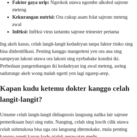
Faktor gaya urip:
Ngrokok utawa ngombe alkohol sajrone
meteng
Kekurangan nutrisi:
Ora cukup asam folat sajrone meteng
awal
Infèksi:
Infèksi virus tartamtu sajrone trimester pertama
Ing akeh kasus, celah langit-langit kedadeyan tanpa faktor risiko sing
bisa diidentifikasi. Penting kanggo mangerteni yen ora ana sing
sampeyan lakoni utawa ora lakoni sing nyebabake kondisi iki.
Perbedaan pangembangan iki kedadeyan ing awal meteng, asring
sadurunge akeh wong malah ngerti yen lagi ngarep-arep.
Kapan kudu ketemu dokter kanggo celah
langit-langit?
Umume celah langit-langit didiagnosis langsung nalika lair sajrone
pemeriksaan bayi sing rutin. Nanging, celah sing luwih cilik utawa
celah submukosa bisa uga ora langsung ditemokake, mula penting
kanggo ngerti kapan kudu njaluk perawatan medis.