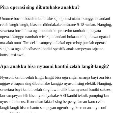
Pira operasi sing dibutuhake anakku?
Umume bocah-bocah mbutuhake siji operasi utama kanggo ndandani
celah langit-langit, biasane ditindakake antarane 9-18 wulan. Nanging,
sawetara bocah bisa uga mbutuhake prosedur tambahan, kayata
operasi kanggo nambah wicara, ndandani bukaan cilik, utawa ngatasi
masalah untu. Tim celah sampeyan bakal ngrembug jumlah operasi
sing bisa uga adhedhasar kondisi spesifik anak sampeyan sajrone
konsultasi awal.
Apa anakku bisa nyusoni kanthi celah langit-langit?
Nyusoni kanthi celah langit-langit bisa uga angel amarga bayi ora bisa
nggawe isapan sing dibutuhake kanggo nyusoni sing efektif. Nanging,
sawetara bayi kanthi celah sing luwih cilik bisa nyusoni kanthi sukses,
lan sampeyan isih bisa nyedhiyakake ASI kanthi teknik pumping lan
nyusoni khusus. Konsultan laktasi sing berpengalaman karo celah
langit-langit bisa mbantu sampeyan ngembangake rencana nyusoni