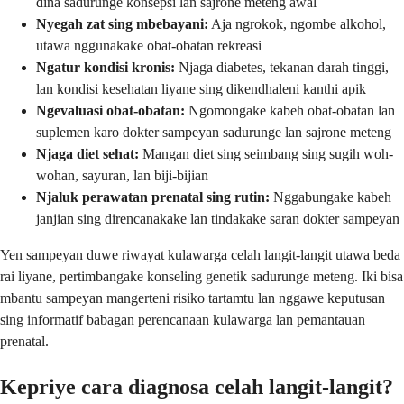
dina sadurunge konsepsi lan sajrone meteng awal
Nyegah zat sing mbebayani:
Aja ngrokok, ngombe alkohol,
utawa nggunakake obat-obatan rekreasi
Ngatur kondisi kronis:
Njaga diabetes, tekanan darah tinggi,
lan kondisi kesehatan liyane sing dikendhaleni kanthi apik
Ngevaluasi obat-obatan:
Ngomongake kabeh obat-obatan lan
suplemen karo dokter sampeyan sadurunge lan sajrone meteng
Njaga diet sehat:
Mangan diet sing seimbang sing sugih woh-
wohan, sayuran, lan biji-bijian
Njaluk perawatan prenatal sing rutin:
Nggabungake kabeh
janjian sing direncanakake lan tindakake saran dokter sampeyan
Yen sampeyan duwe riwayat kulawarga celah langit-langit utawa beda
rai liyane, pertimbangake konseling genetik sadurunge meteng. Iki bisa
mbantu sampeyan mangerteni risiko tartamtu lan nggawe keputusan
sing informatif babagan perencanaan kulawarga lan pemantauan
prenatal.
Kepriye cara diagnosa celah langit-langit?