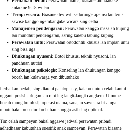
Perbaikan bedah:
Perawatan utama, biasane ditindakake
antarane 9-18 wulan
Terapi wicara:
Biasane diwiwiti sadurunge operasi lan terus
sawise kanggo ngembangake wicara sing cetha
Manajemen pendengaran:
Perawatan kanggo masalah kuping
lan mundhut pendengaran, asring kalebu tabung kuping
Perawatan untu:
Perawatan ortodontik khusus lan implan untu
sing bisa uga
Dhukungan nyusoni:
Botol khusus, teknik nyusoni, lan
pandhuan nutrisi
Dhukungan psikologis:
Konseling lan dhukungan kanggo
bocah lan kulawarga yen dibutuhake
Perbaikan bedah, sing diarani palatoplasty, kalebu nutup celah kanthi
ngganti posisi jaringan lan otot ing langit-langit cangkem. Umume
bocah mung butuh siji operasi utama, sanajan sawetara bisa uga
mbutuhake prosedur tambahan kanggo asil sing optimal.
Tim celah sampeyan bakal nggawe jadwal perawatan pribadi
adhedhasar kabutuhan spesifik anak sampeyan. Perawatan biasane