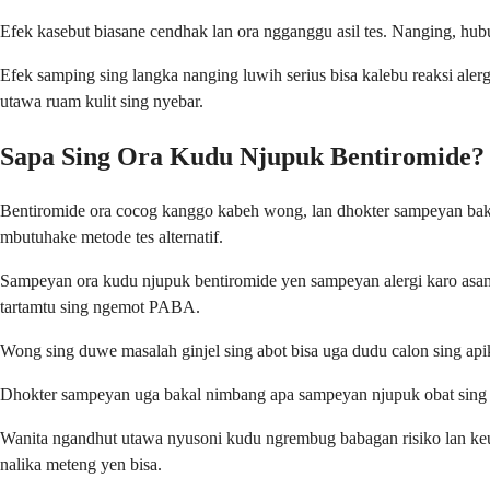
Efek kasebut biasane cendhak lan ora ngganggu asil tes. Nanging, hu
Efek samping sing langka nanging luwih serius bisa kalebu reaksi alerg
utawa ruam kulit sing nyebar.
Sapa Sing Ora Kudu Njupuk Bentiromide?
Bentiromide ora cocog kanggo kabeh wong, lan dhokter sampeyan bakal 
mbutuhake metode tes alternatif.
Sampeyan ora kudu njupuk bentiromide yen sampeyan alergi karo asa
tartamtu sing ngemot PABA.
Wong sing duwe masalah ginjel sing abot bisa uga dudu calon sing apik k
Dhokter sampeyan uga bakal nimbang apa sampeyan njupuk obat sing bis
Wanita ngandhut utawa nyusoni kudu ngrembug babagan risiko lan keunt
nalika meteng yen bisa.