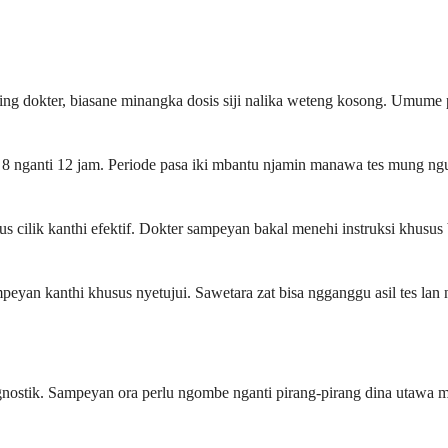
ng dokter, biasane minangka dosis siji nalika weteng kosong. Umume
8 nganti 12 jam. Periode pasa iki mbantu njamin manawa tes mung ng
 cilik kanthi efektif. Dokter sampeyan bakal menehi instruksi khus
peyan kanthi khusus nyetujui. Sawetara zat bisa ngganggu asil tes lan
agnostik. Sampeyan ora perlu ngombe nganti pirang-pirang dina utawa