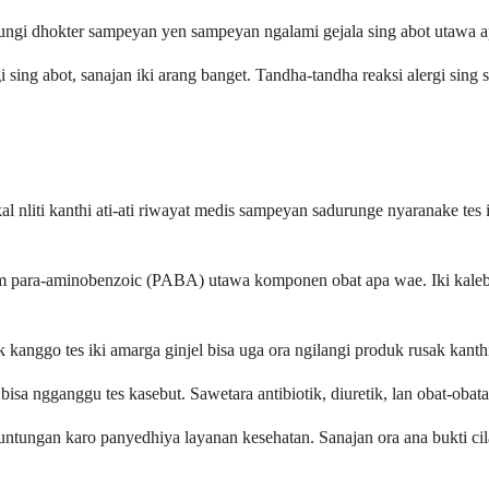
bungi dhokter sampeyan yen sampeyan ngalami gejala sing abot utawa 
i sing abot, sanajan iki arang banget. Tandha-tandha reaksi alergi sin
nliti kanthi ati-ati riwayat medis sampeyan sadurunge nyaranake tes i
m para-aminobenzoic (PABA) utawa komponen obat apa wae. Iki kalebu
anggo tes iki amarga ginjel bisa uga ora ngilangi produk rusak kanthi e
a ngganggu tes kasebut. Sawetara antibiotik, diuretik, lan obat-obat
ungan karo panyedhiya layanan kesehatan. Sanajan ora ana bukti cilak