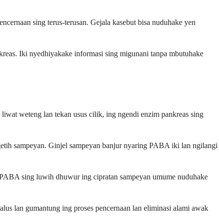
ncernaan sing terus-terusan. Gejala kasebut bisa nuduhake yen
ankreas. Iki nyedhiyakake informasi sing migunani tanpa mbutuhake
liwat weteng lan tekan usus cilik, ing ngendi enzim pankreas sing
etih sampeyan. Ginjel sampeyan banjur nyaring PABA iki lan ngilangi
at PABA sing luwih dhuwur ing cipratan sampeyan umume nuduhake
alus lan gumantung ing proses pencernaan lan eliminasi alami awak