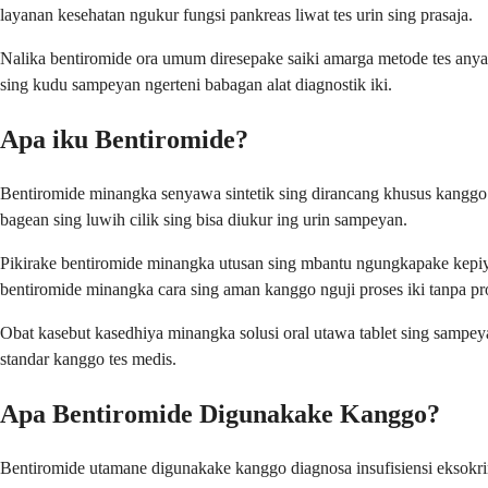
layanan kesehatan ngukur fungsi pankreas liwat tes urin sing prasaja.
Nalika bentiromide ora umum diresepake saiki amarga metode tes anyar
sing kudu sampeyan ngerteni babagan alat diagnostik iki.
Apa iku Bentiromide?
Bentiromide minangka senyawa sintetik sing dirancang khusus kanggo 
bagean sing luwih cilik sing bisa diukur ing urin sampeyan.
Pikirake bentiromide minangka utusan sing mbantu ngungkapake kepiy
bentiromide minangka cara sing aman kanggo nguji proses iki tanpa pro
Obat kasebut kasedhiya minangka solusi oral utawa tablet sing sampey
standar kanggo tes medis.
Apa Bentiromide Digunakake Kanggo?
Bentiromide utamane digunakake kanggo diagnosa insufisiensi eksokri