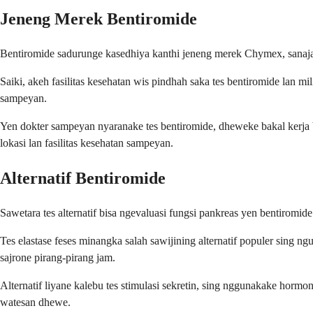
Jeneng Merek Bentiromide
Bentiromide sadurunge kasedhiya kanthi jeneng merek Chymex, sanajan 
Saiki, akeh fasilitas kesehatan wis pindhah saka tes bentiromide lan m
sampeyan.
Yen dokter sampeyan nyaranake tes bentiromide, dheweke bakal kerja 
lokasi lan fasilitas kesehatan sampeyan.
Alternatif Bentiromide
Sawetara tes alternatif bisa ngevaluasi fungsi pankreas yen bentiromi
Tes elastase feses minangka salah sawijining alternatif populer sing
sajrone pirang-pirang jam.
Alternatif liyane kalebu tes stimulasi sekretin, sing nggunakake hor
watesan dhewe.