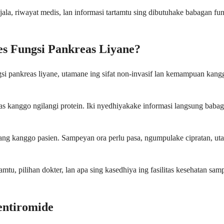
la, riwayat medis, lan informasi tartamtu sing dibutuhake babagan fun
s Fungsi Pankreas Liyane?
i pankreas liyane, utamane ing sifat non-invasif lan kemampuan kangg
as kanggo ngilangi protein. Iki nyedhiyakake informasi langsung bab
ang kanggo pasien. Sampeyan ora perlu pasa, ngumpulake cipratan, uta
amtu, pilihan dokter, lan apa sing kasedhiya ing fasilitas kesehatan s
entiromide