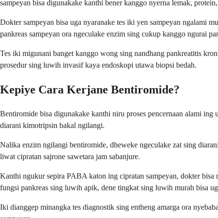
sampeyan bisa digunakake kanthi bener kanggo nyerna lemak, protein, 
Dokter sampeyan bisa uga nyaranake tes iki yen sampeyan ngalami mun
pankreas sampeyan ora ngeculake enzim sing cukup kanggo ngurai pan
Tes iki migunani banget kanggo wong sing nandhang pankreatitis kroni
prosedur sing luwih invasif kaya endoskopi utawa biopsi bedah.
Kepiye Cara Kerjane Bentiromide?
Bentiromide bisa digunakake kanthi niru proses pencernaan alami ing 
diarani kimotripsin bakal ngilangi.
Nalika enzim ngilangi bentiromide, dheweke ngeculake zat sing diara
liwat cipratan sajrone sawetara jam sabanjure.
Kanthi ngukur sepira PABA katon ing cipratan sampeyan, dokter bis
fungsi pankreas sing luwih apik, dene tingkat sing luwih murah bisa 
Iki dianggep minangka tes diagnostik sing entheng amarga ora nyebab