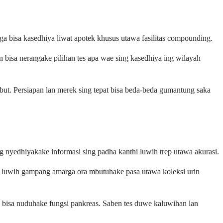
ga bisa kasedhiya liwat apotek khusus utawa fasilitas compounding.
an bisa nerangake pilihan tes apa wae sing kasedhiya ing wilayah
ut. Persiapan lan merek sing tepat bisa beda-beda gumantung saka
ng nyedhiyakake informasi sing padha kanthi luwih trep utawa akurasi.
ki luwih gampang amarga ora mbutuhake pasa utawa koleksi urin
g bisa nuduhake fungsi pankreas. Saben tes duwe kaluwihan lan