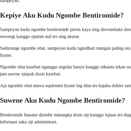
sampeyan.
Kepiye Aku Kudu Ngombe Bentiromide?
Sampeyan kudu ngombe bentiromide persis kaya sing diwenehake deni
sewengi kanggo njamin asil tes sing akurat.
Sadurunge ngombe obat, sampeyan kudu ngindhari mangan paling ora 
liyane.
Ngombe obat kasebut nganggo segelas banyu kanggo mbantu tekan usus
jam sawise njupuk dosis kasebut.
Aja ngombe obat utawa suplemen liyane ing dina tes kajaba dokter sam
Suwene Aku Kudu Ngombe Bentiromide?
Bentiromide biasane diombe minangka dosis siji kanggo tujuan tes di
informasi saka siji administrasi.