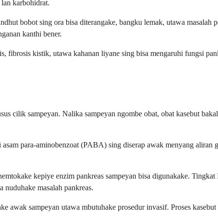
lan karbohidrat.
dhut bobot sing ora bisa diterangake, bangku lemak, utawa masalah pe
ganan kanthi bener.
s, fibrosis kistik, utawa kahanan liyane sing bisa mengaruhi fungsi p
usus cilik sampeyan. Nalika sampeyan ngombe obat, obat kasebut bakal 
ni asam para-aminobenzoat (PABA) sing diserap awak menyang aliran g
a nemtokake kepiye enzim pankreas sampeyan bisa digunakake. Tingk
uga nuduhake masalah pankreas.
ake awak sampeyan utawa mbutuhake prosedur invasif. Proses kasebut 