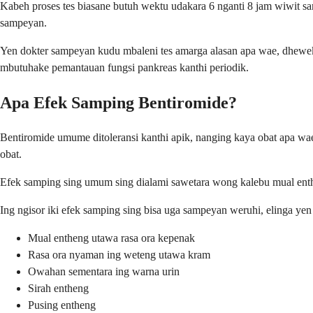
Kabeh proses tes biasane butuh wektu udakara 6 nganti 8 jam wiwit 
sampeyan.
Yen dokter sampeyan kudu mbaleni tes amarga alasan apa wae, dhewek
mbutuhake pemantauan fungsi pankreas kanthi periodik.
Apa Efek Samping Bentiromide?
Bentiromide umume ditoleransi kanthi apik, nanging kaya obat apa w
obat.
Efek samping sing umum sing dialami sawetara wong kalebu mual enth
Ing ngisor iki efek samping sing bisa uga sampeyan weruhi, elinga y
Mual entheng utawa rasa ora kepenak
Rasa ora nyaman ing weteng utawa kram
Owahan sementara ing warna urin
Sirah entheng
Pusing entheng