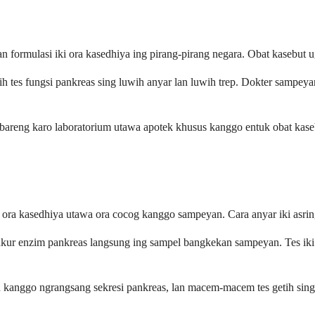
formulasi iki ora kasedhiya ing pirang-pirang negara. Obat kasebut u
ilih tes fungsi pankreas sing luwih anyar lan luwih trep. Dokter sampey
bareng karo laboratorium utawa apotek khusus kanggo entuk obat kaseb
de ora kasedhiya utawa ora cocog kanggo sampeyan. Cara anyar iki asri
 ngukur enzim pankreas langsung ing sampel bangkekan sampeyan. Tes i
mon kanggo ngrangsang sekresi pankreas, lan macem-macem tes getih sin