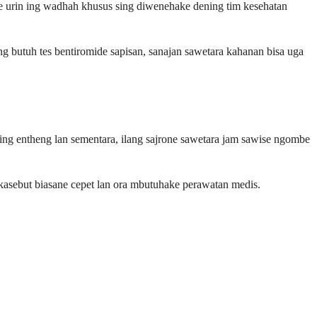
e urin ing wadhah khusus sing diwenehake dening tim kesehatan
butuh tes bentiromide sapisan, sanajan sawetara kahanan bisa uga
ng entheng lan sementara, ilang sajrone sawetara jam sawise ngombe
kasebut biasane cepet lan ora mbutuhake perawatan medis.