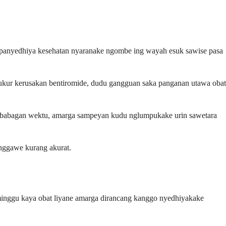
 panyedhiya kesehatan nyaranake ngombe ing wayah esuk sawise pasa
ukur kerusakan bentiromide, dudu gangguan saka panganan utawa obat
us babagan wektu, amarga sampeyan kudu nglumpukake urin sawetara
 nggawe kurang akurat.
 minggu kaya obat liyane amarga dirancang kanggo nyedhiyakake