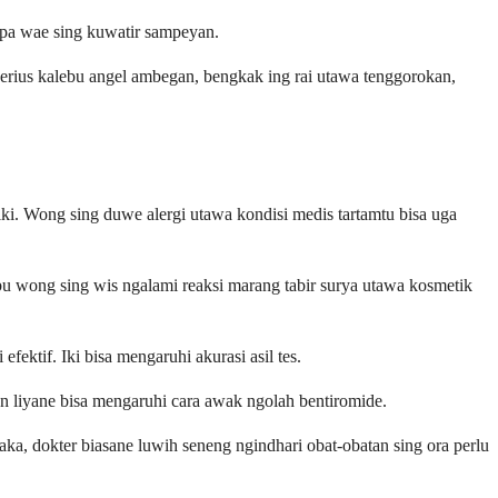
apa wae sing kuwatir sampeyan.
g serius kalebu angel ambegan, bengkak ing rai utawa tenggorokan,
ki. Wong sing duwe alergi utawa kondisi medis tartamtu bisa uga
 wong sing wis ngalami reaksi marang tabir surya utawa kosmetik
fektif. Iki bisa mengaruhi akurasi asil tes.
an liyane bisa mengaruhi cara awak ngolah bentiromide.
a, dokter biasane luwih seneng ngindhari obat-obatan sing ora perlu