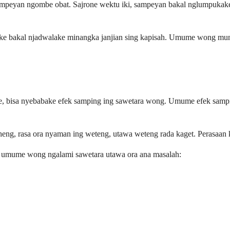
sampeyan ngombe obat. Sajrone wektu iki, sampeyan bakal nglumpukak
e bakal njadwalake minangka janjian sing kapisah. Umume wong mung 
ae, bisa nyebabake efek samping ing sawetara wong. Umume efek sampi
eng, rasa ora nyaman ing weteng, utawa weteng rada kaget. Perasaan 
en umume wong ngalami sawetara utawa ora ana masalah: