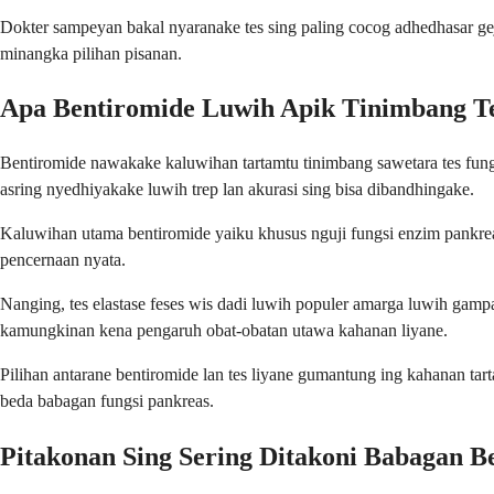
Dokter sampeyan bakal nyaranake tes sing paling cocog adhedhasar geja
minangka pilihan pisanan.
Apa Bentiromide Luwih Apik Tinimbang Te
Bentiromide nawakake kaluwihan tartamtu tinimbang sawetara tes fungs
asring nyedhiyakake luwih trep lan akurasi sing bisa dibandhingake.
Kaluwihan utama bentiromide yaiku khusus nguji fungsi enzim pankre
pencernaan nyata.
Nanging, tes elastase feses wis dadi luwih populer amarga luwih gamp
kamungkinan kena pengaruh obat-obatan utawa kahanan liyane.
Pilihan antarane bentiromide lan tes liyane gumantung ing kahanan tart
beda babagan fungsi pankreas.
Pitakonan Sing Sering Ditakoni Babagan B