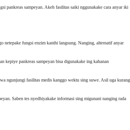
gsi pankreas sampeyan. Akeh fasilitas saiki nggunakake cara anyar iki
o netepake fungsi enzim kanthi langsung. Nanging, alternatif anyar
agan kepiye pankreas sampeyan bisa digunakake ing kahanan
wa ngunjungi fasilitas medis kanggo wektu sing suwe. Asil uga kurang
ampeyan. Saben tes nyedhiyakake informasi sing migunani nanging rada