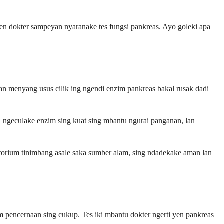
en dokter sampeyan nyaranake tes fungsi pankreas. Ayo goleki apa
an menyang usus cilik ing ngendi enzim pankreas bakal rusak dadi
ngeculake enzim sing kuat sing mbantu ngurai panganan, lan
atorium tinimbang asale saka sumber alam, sing ndadekake aman lan
 pencernaan sing cukup. Tes iki mbantu dokter ngerti yen pankreas