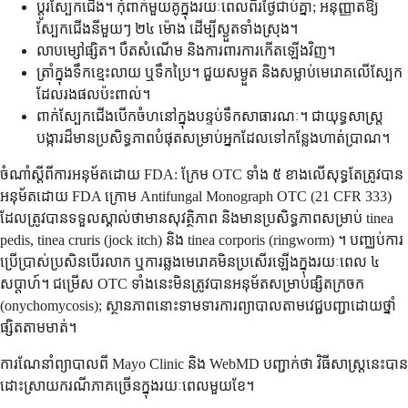
ប្តូរស្បែកជើង។ កុំពាក់មួយគូក្នុងរយៈពេលពីរថ្ងៃជាប់គ្នា; អនុញ្ញាតឱ្យ
ស្បែកជើងនីមួយៗ ២៤ ម៉ោង ដើម្បីស្ងួតទាំងស្រុង។
លាបម្សៅផ្សិត។ បឺតសំណើម និងការពារការកើតឡើងវិញ។
ត្រាំក្នុងទឹកខ្មេះលាយ ឬទឹកប្រៃ។ ជួយសម្ងួត និងសម្លាប់មេរោគលើស្បែក
ដែលរងផលប៉ះពាល់។
ពាក់ស្បែកជើងបើកចំហនៅក្នុងបន្ទប់ទឹកសាធារណៈ។ ជាយុទ្ធសាស្ត្រ
បង្ការដ៏មានប្រសិទ្ធភាពបំផុតសម្រាប់អ្នកដែលទៅកន្លែងហាត់ប្រាណ។
ចំណាំស្តីពីការអនុម័តដោយ FDA: ក្រែម OTC ទាំង ៥ ខាងលើសុទ្ធតែត្រូវបាន
អនុម័តដោយ FDA ក្រោម Antifungal Monograph OTC (21 CFR 333)
ដែលត្រូវបានទទួលស្គាល់ថាមានសុវត្ថិភាព និងមានប្រសិទ្ធភាពសម្រាប់ tinea
pedis, tinea cruris (jock itch) និង tinea corporis (ringworm) ។ បញ្ឈប់ការ
ប្រើប្រាស់ប្រសិនបើរលាក ឬការឆ្លងមេរោគមិនប្រសើរឡើងក្នុងរយៈពេល ៤
សប្តាហ៍។ ជម្រើស OTC ទាំងនេះមិនត្រូវបានអនុម័តសម្រាប់ផ្សិតក្រចក
(onychomycosis); ស្ថានភាពនោះទាមទារការព្យាបាលតាមវេជ្ជបញ្ជាដោយថ្នាំ
ផ្សិតតាមមាត់។
ការណែនាំព្យាបាលពី Mayo Clinic និង WebMD បញ្ជាក់ថា វិធីសាស្រ្តនេះបាន
ដោះស្រាយករណីភាគច្រើនក្នុងរយៈពេលមួយខែ។