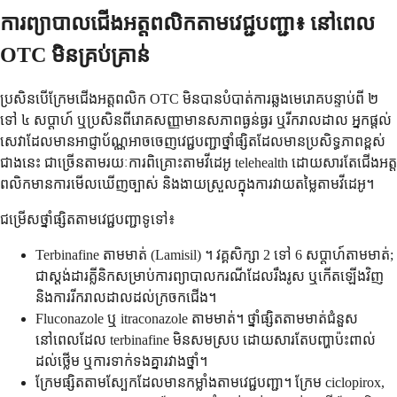
ការព្យាបាលជើងអត្តពលិកតាមវេជ្ជបញ្ជា៖ នៅពេល
OTC មិនគ្រប់គ្រាន់
ប្រសិនបើក្រែមជើងអត្តពលិក OTC មិនបានបំបាត់ការឆ្លងមេរោគបន្ទាប់ពី ២
ទៅ ៤ សប្តាហ៍ ឬប្រសិនពីរោគសញ្ញាមានសភាពធ្ងន់ធ្ងរ ឬរីករាលដាល អ្នកផ្តល់
សេវាដែលមានអាជ្ញាប័ណ្ណអាចចេញវេជ្ជបញ្ជាថ្នាំផ្សិតដែលមានប្រសិទ្ធភាពខ្ពស់
ជាងនេះ ជាច្រើនតាមរយៈការពិគ្រោះតាមវីដេអូ telehealth ដោយសារតែជើងអត្ត
ពលិកមានការមើលឃើញច្បាស់ និងងាយស្រួលក្នុងការវាយតម្លៃតាមវីដេអូ។
ជម្រើសថ្នាំផ្សិតតាមវេជ្ជបញ្ជាទូទៅ៖
Terbinafine តាមមាត់ (Lamisil) ។ វគ្គសិក្សា 2 ទៅ 6 សប្តាហ៍តាមមាត់;
ជាស្តង់ដារគ្លីនិកសម្រាប់ការព្យាបាលករណីដែលរឹងរូស ឬកើតឡើងវិញ
និងការរីករាលដាលដល់ក្រចកជើង។
Fluconazole ឬ itraconazole តាមមាត់។ ថ្នាំផ្សិតតាមមាត់ជំនួស
នៅពេលដែល terbinafine មិនសមស្រប ដោយសារតែបញ្ហាប៉ះពាល់
ដល់ថ្លើម ឬការទាក់ទងគ្នារវាងថ្នាំ។
ក្រែមផ្សិតតាមស្បែកដែលមានកម្លាំងតាមវេជ្ជបញ្ជា។ ក្រែម ciclopirox,