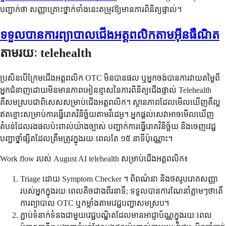
បញ្ជាក់ថា សញ្ញាគ្រោះថ្នាក់ទាំងនេះតម្រូវឱ្យមានការពិនិត្យផ្ទាល់។
ទទួលបានការព្យាបាលជើងអត្តពលិកតាមអ៊ីនធឺណិត
តាមរយៈ telehealth
ប្រសិនបើក្រែមជើងអត្តពលិក OTC មិនបានផល ឬអ្នកចង់បានការវាយតម្លៃពី
អ្នកជំនាញដោយមិនមានភាពអៀនខ្មាសនៃការពិនិត្យជើងផ្ទាល់ Telehealth
គឺសមស្របជាពិសេសសម្រាប់ជើងអត្តពលិក។ ស្ថានភាពដែលមើលឃើញគឺល្អ
ឥតខ្ចោះសម្រាប់ការធ្វើរោគវិនិច្ឆ័យតាមវីដេអូ។ អ្នកផ្តល់សេវាអាចមើលឃើញ
តំបន់ដែលរងផលប៉ះពាល់យ៉ាងច្បាស់ បញ្ជាក់ការធ្វើរោគវិនិច្ឆ័យ និងចេញវេជ្ជ
បញ្ជាថ្នាំផ្សិតដែលត្រឹមត្រូវក្នុងរយៈពេលតែ ១៥ នាទីប៉ុណ្ណោះ។
Work flow របស់ August AI telehealth សម្រាប់ជើងអត្តពលិក៖
Triage ដោយ Symptom Checker ។ ពិពណ៌នា និងថតរូបរោគសញ្ញា
របស់អ្នកក្នុងរយៈពេលតិចជាងពីរនាទី; ទទួលបានការណែនាំភ្លាមៗថាតើ
ការព្យាបាល OTC ឬកម្លាំងតាមវេជ្ជបញ្ជាសមស្រប។
ភ្ជាប់ទំនាក់ទំនងជាមួយវេជ្ជបណ្ឌិតដែលមានអាជ្ញាប័ណ្ណក្នុងរយៈពេល