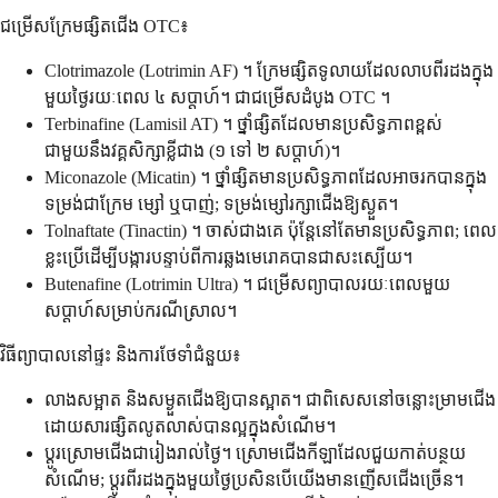
ជម្រើសក្រែមផ្សិតជើង OTC៖
Clotrimazole (Lotrimin AF) ។ ក្រែមផ្សិតទូលាយដែលលាបពីរដងក្នុង
មួយថ្ងៃរយៈពេល ៤ សប្តាហ៍។ ជាជម្រើសដំបូង OTC ។
Terbinafine (Lamisil AT) ។ ថ្នាំផ្សិតដែលមានប្រសិទ្ធភាពខ្ពស់
ជាមួយនឹងវគ្គសិក្សាខ្លីជាង (១ ទៅ ២ សប្តាហ៍)។
Miconazole (Micatin) ។ ថ្នាំផ្សិតមានប្រសិទ្ធភាពដែលអាចរកបានក្នុង
ទម្រង់ជាក្រែម ម្សៅ ឬបាញ់; ទម្រង់ម្សៅរក្សាជើងឱ្យស្ងួត។
Tolnaftate (Tinactin) ។ ចាស់ជាងគេ ប៉ុន្តែនៅតែមានប្រសិទ្ធភាព; ពេល
ខ្លះប្រើដើម្បីបង្ការបន្ទាប់ពីការឆ្លងមេរោគបានជាសះស្បើយ។
Butenafine (Lotrimin Ultra) ។ ជម្រើសព្យាបាលរយៈពេលមួយ
សប្តាហ៍សម្រាប់ករណីស្រាល។
វិធីព្យាបាលនៅផ្ទះ និងការថែទាំជំនួយ៖
លាងសម្អាត និងសម្ងួតជើងឱ្យបានស្អាត។ ជាពិសេសនៅចន្លោះម្រាមជើង
ដោយសារផ្សិតលូតលាស់បានល្អក្នុងសំណើម។
ប្តូរស្រោមជើងជារៀងរាល់ថ្ងៃ។ ស្រោមជើងកីឡាដែលជួយកាត់បន្ថយ
សំណើម; ប្តូរពីរដងក្នុងមួយថ្ងៃប្រសិនបើយើងមានញើសជើងច្រើន។