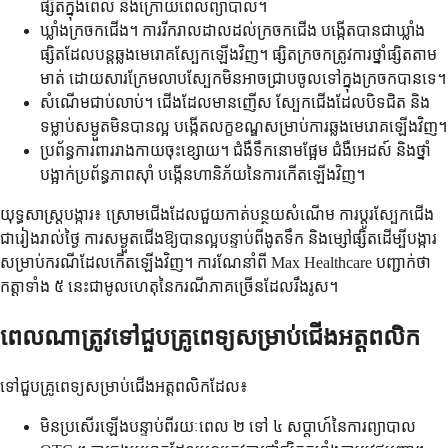
ផ្សិតក្នុងពេល និងក្រោយពេលព្យាបាល។
ឃ្លាំងក្រចកជើង។ ការរីករាលដាលដល់ក្រចកជើង បង្កើតបានជាឃ្លាំង
ផ្សិតដែលបន្តឆ្លងមេរោគស្បែកឡើងវិញ។ ផ្សិតក្រចកត្រូវការថ្នាំផ្សិតតាម
មាត់ ដោយសារក្រែមលាបស្បែកមិនអាចជ្រាបចូលទៅក្នុងក្រចកបានទេ។
សំណើមជាប់លាប់។ ជើងដែលមានញើស ស្បែកជើងដែលបិទជិត និង
ទម្លាប់សម្ងួតមិនបានល្អ បង្កើតលក្ខខណ្ឌសម្រាប់ការឆ្លងមេរោគឡើងវិញ។
ប្រព័ន្ធការពាររាងកាយចុះខ្សោយ។ ជំងឺទឹកនោមផ្អែម ជំងឺអេដស៍ និងថ្នាំ
បង្អាក់ប្រព័ន្ធភាពស៊ាំ បង្កើនហានិភ័យនៃការកើតឡើងវិញ។
យុទ្ធសាស្ត្របង្ការ៖ ស្រោមជើងដែលជួយកាត់បន្ថយសំណើម ការប្តូរស្បែកជើង
ជារៀងរាល់ថ្ងៃ ការសម្ងួតជើងឱ្យបានល្អបន្ទាប់ពីងូតទឹក និងម្សៅផ្សិតដើម្បីបង្ការ
សម្រាប់ករណីដែលកើតឡើងវិញ។ ការណែនាំពី Max Healthcare បញ្ជាក់ថា
កត្តាទាំង ៥ នេះជាមូលហេតុនៃករណីភាគច្រើនដែលរឹងរូស។
ពេលណាត្រូវទៅជួបគ្រូពេទ្យសម្រាប់ជើងអត្តពលិក
ទៅជួបគ្រូពេទ្យសម្រាប់ជើងអត្តពលិកដែល៖
មិនប្រសើរឡើងបន្ទាប់ពីរយៈពេល ២ ទៅ ៤ សប្តាហ៍នៃការព្យាបាល