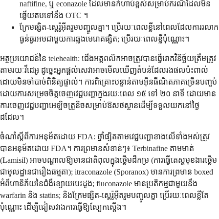
naftifine, ឬ econazole ដែលមានកំហាប់ខ្ពស់សម្រាប់ករណីដែលមិន
ឆ្លើយតបទៅនឹង OTC ។
ក្រែមផ្សិត-ស្តេរ៉ូអ៊ីតរួមបញ្ចូលគ្នា។ ប្រើរយៈពេលខ្លីនៅពេលដែលការរលាក
ធ្ងន់ធ្ងរអមជាមួយការឆ្លងមេរោគផ្សិត; ប្រើរយៈពេលខ្លីប៉ុណ្ណោះ។
អត្ថប្រយោជន៍នៃ telehealth: ជើងអត្តពលិកអាចត្រូវបានធ្វើរោគវិនិច្ឆ័យត្រឹមត្រូវ
តាមរយៈវីដេអូ ដូច្នេះអ្នកផ្តល់សេវាអាចមើលឃើញតំបន់ដែលរងផលប៉ះពាល់
ដោយមិនចាំបាច់ពិនិត្យផ្ទាល់។ ការពិគ្រោះបន្ទាន់តាមអ៊ីនធឺណិតភាគច្រើនបញ្ចប់
ដោយការសម្រេចចិត្តចេញវេជ្ជបញ្ជាក្នុងរយៈពេល ១៥ ទៅ ២០ នាទី ដោយមាន
ការចេញវេជ្ជបញ្ជាអេឡិចត្រូនិចសម្រាប់ឱសថស្ថានដើម្បីទទួលយកនៅថ្ងៃ
ដដែល។
ចំណាំស្តីពីការអនុម័តដោយ FDA: ថ្នាំផ្សិតតាមវេជ្ជបញ្ជាខាងលើទាំងអស់ត្រូវ
បានអនុម័តដោយ FDA។ ការព្រមានសំខាន់ៗ៖ Terbinafine តាមមាត់
(Lamisil) អាចបណ្តាលឱ្យមានជាតិពុលក្នុងថ្លើមដ៏កម្រ (ការធ្វើតេស្តមុខងារថ្លើម
ជាមូលដ្ឋានជារឿងធម្មតា); itraconazole (Sporanox) មានការព្រមាន boxed
អំពីហានិភ័យនៃជំងឺខ្សោយបេះដូង; fluconazole មានប្រតិកម្មជាមួយនឹង
warfarin និង statins; និងក្រែមផ្សិត-ស្តេរ៉ូអ៊ីតរួមបញ្ចូលគ្នា ប្រើរយៈពេលខ្លីតែ
ប៉ុណ្ណោះ ដើម្បីជៀសវាងការធ្វើឱ្យស្បែកស្តើង។