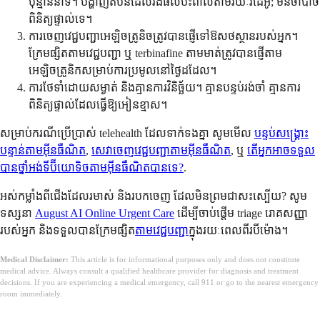
ប៉ុន្មាននាទី។ បង្ហាញតំបន់ដែលរងផលប៉ះពាល់តាមរយៈវីដេអូ; មិនចាំបាច់
ពិនិត្យផ្ទាល់ទេ។
ការចេញវេជ្ជបញ្ជាអេឡិចត្រូនិចត្រូវបានផ្ញើទៅឱសថស្ថានរបស់អ្នក។
ក្រែមផ្សិតតាមវេជ្ជបញ្ជា ឬ terbinafine តាមមាត់ត្រូវបានផ្ញើតាម
អេឡិចត្រូនិកសម្រាប់ការប្រមូលនៅថ្ងៃដដែល។
ការថែទាំដោយសម្ងាត់ និងគ្មានការវិនិច្ឆ័យ។ គ្មានបន្ទប់រង់ចាំ គ្មានការ
ពិនិត្យផ្ទាល់ដែលធ្វើឱ្យអៀនខ្មាស។
សម្រាប់ករណីប្រើប្រាស់ telehealth ដែលទាក់ទងគ្នា សូមមើល
បន្ទប់សង្គ្រោះ
បន្ទាន់តាមអ៊ីនធឺណិត
,
សេវាចេញវេជ្ជបញ្ជាតាមអ៊ីនធឺណិត
, ឬ
តើអ្នកអាចទទួល
បានថ្នាំអង់ទីប៊ីយោទិចតាមអ៊ីនធឺណិតបានទេ?
.
អស់កម្លាំងពីជើងដែលរមាស់ និងរបកចេញ ដែលមិនព្រមជាសះស្បើយ? សូម
ទស្សនា
August AI Online Urgent Care
ដើម្បីចាប់ផ្តើម triage រោគសញ្ញា
របស់អ្នក និងទទួលបានក្រែមផ្សិត
តាមវេជ្ជបញ្ជា
ក្នុងរយៈពេលពីរបីម៉ោង។
Medical Disclaimer:
This article is for informational purposes only and does not constitute
medical advice. Always consult a qualified healthcare provider for diagnosis and treatment
decisions. If you are experiencing a medical emergency, call 911 or go to the nearest emergency
room immediately.