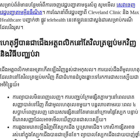
សម្រាប់ព័ត៌មានបន្ថែមអំពីការចេញវេជ្ជបញ្ជាតាមទូរស័ព្ទ សូមមើល
សេវាចេញ
វេជ្ជបញ្ជាតាមអ៊ីនធឺណិត
។ ការណែនាំពីវេជ្ជបញ្ជាពី Cleveland Clinic និង Max
Healthcare បញ្ជាក់ថា ផ្លូវ telehealth នេះឥឡូវនេះជាស្តង់ដារសម្រាប់ករណី
ដែលរឹងរូស។
ហេតុអ្វីបានជាជើងអត្តពលិកនៅតែវិលត្រឡប់មកវិញ
និងវិធីបញ្ឈប់វា
ជើងអត្តពលិកមានអត្រាកើតឡើងវិញខ្ពស់ជាអកុសល។ ការយល់ដឹងពីមូលហេតុ
ដែលវានៅតែវិលត្រឡប់មកវិញ គឺជាជំហានដំបូងឆ្ពោះទៅរកការជាសះស្បើយជា
អចិន្ត្រៃយ៍៖
ការព្យាបាលមិនពេញលេញ។ ការបញ្ឈប់ក្រែមផ្សិតភ្លាមៗនៅពេលរោគ
សញ្ញាបាត់ទៅវិញ គឺជាមូលហេតុលេខមួយ។ បន្តលាបតាមរយៈពេល ៤
សប្តាហ៍ពេញលេញ ដោយសារផ្សិតនៅតែមាននៅក្រោមផ្ទៃស្បែក បន្ទាប់
ពីរោគសញ្ញាដែលអាចមើលឃើញបានជាសះស្បើយ។
ការឆ្លងមេរោគឡើងវិញពីស្បែកជើង ឬស្រោមជើង។ កោសិកាផ្សិតអាច
រស់នៅក្នុងស្បែកជើងបានជាច្រើនខែ។ ព្យាបាលស្បែកជើងដោយបាញ់ថ្នាំ