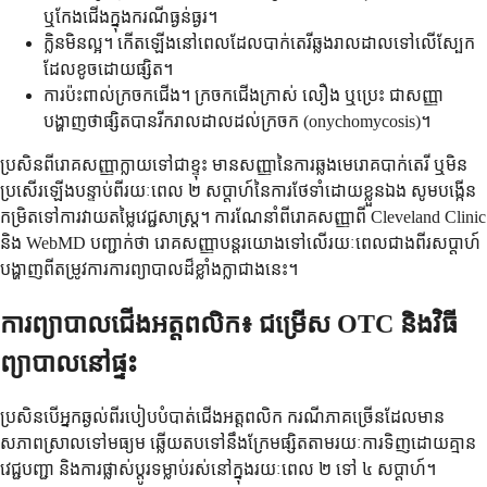
ឬកែងជើងក្នុងករណីធ្ងន់ធ្ងរ។
ក្លិនមិនល្អ។ កើតឡើងនៅពេលដែលបាក់តេរីឆ្លងរាលដាលទៅលើស្បែក
ដែលខូចដោយផ្សិត។
ការប៉ះពាល់ក្រចកជើង។ ក្រចកជើងក្រាស់ លឿង ឬប្រេះ ជាសញ្ញា
បង្ហាញថាផ្សិតបានរីករាលដាលដល់ក្រចក (onychomycosis)។
ប្រសិនពីរោគសញ្ញាក្លាយទៅជាខ្ទុះ មានសញ្ញានៃការឆ្លងមេរោគបាក់តេរី ឬមិន
ប្រសើរឡើងបន្ទាប់ពីរយៈពេល ២ សប្តាហ៍នៃការថែទាំដោយខ្លួនឯង សូមបង្កើន
កម្រិតទៅការវាយតម្លៃវេជ្ជសាស្រ្ត។ ការណែនាំពីរោគសញ្ញាពី Cleveland Clinic
និង WebMD បញ្ជាក់ថា រោគសញ្ញាបន្តរយោងទៅលើរយៈពេលជាងពីរសប្តាហ៍
បង្ហាញពីតម្រូវការការព្យាបាលដ៏ខ្លាំងក្លាជាងនេះ។
ការព្យាបាលជើងអត្តពលិក៖ ជម្រើស OTC និងវិធី
ព្យាបាលនៅផ្ទះ
ប្រសិនបើអ្នកឆ្ងល់ពីរបៀបបំបាត់ជើងអត្តពលិក ករណីភាគច្រើនដែលមាន
សភាពស្រាលទៅមធ្យម ឆ្លើយតបទៅនឹងក្រែមផ្សិតតាមរយៈការទិញដោយគ្មាន
វេជ្ជបញ្ជា និងការផ្លាស់ប្តូរទម្លាប់រស់នៅក្នុងរយៈពេល ២ ទៅ ៤ សប្តាហ៍។