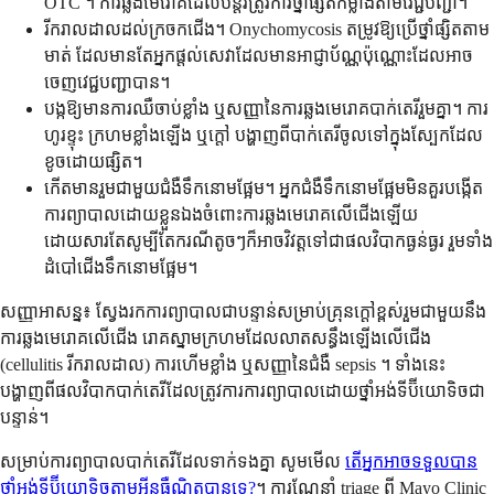
OTC ។ ការឆ្លងមេរោគដែលបន្តរត្រូវការថ្នាំផ្សិតកម្លាំងតាមវេជ្ជបញ្ជា។
រីករាលដាលដល់ក្រចកជើង។ Onychomycosis តម្រូវឱ្យប្រើថ្នាំផ្សិតតាម
មាត់ ដែលមានតែអ្នកផ្តល់សេវាដែលមានអាជ្ញាប័ណ្ណប៉ុណ្ណោះដែលអាច
ចេញវេជ្ជបញ្ជាបាន។
បង្កឱ្យមានការឈឺចាប់ខ្លាំង ឬសញ្ញានៃការឆ្លងមេរោគបាក់តេរីរួមគ្នា។ ការ
ហូរខ្ទុះ ក្រហមខ្លាំងឡើង ឬក្តៅ បង្ហាញពីបាក់តេរីចូលទៅក្នុងស្បែកដែល
ខូចដោយផ្សិត។
កើតមានរួមជាមួយជំងឺទឹកនោមផ្អែម។ អ្នកជំងឺទឹកនោមផ្អែមមិនគួរបង្កើត
ការព្យាបាលដោយខ្លួនឯងចំពោះការឆ្លងមេរោគលើជើងឡើយ
ដោយសារតែសូម្បីតែករណីតូចៗក៏អាចវិវត្តទៅជាផលវិបាកធ្ងន់ធ្ងរ រួមទាំង
ដំបៅជើងទឹកនោមផ្អែម។
សញ្ញាអាសន្ន៖ ស្វែងរកការព្យាបាលជាបន្ទាន់សម្រាប់គ្រុនក្តៅខ្ពស់រួមជាមួយនឹង
ការឆ្លងមេរោគលើជើង រោគស្នាមក្រហមដែលលាតសន្ធឹងឡើងលើជើង
(cellulitis រីករាលដាល) ការហើមខ្លាំង ឬសញ្ញានៃជំងឺ sepsis ។ ទាំងនេះ
បង្ហាញពីផលវិបាកបាក់តេរីដែលត្រូវការការព្យាបាលដោយថ្នាំអង់ទីប៊ីយោទិចជា
បន្ទាន់។
សម្រាប់ការព្យាបាលបាក់តេរីដែលទាក់ទងគ្នា សូមមើល
តើអ្នកអាចទទួលបាន
ថ្នាំអង់ទីប៊ីយោទិចតាមអ៊ីនធឺណិតបានទេ?
។ ការណែនាំ triage ពី Mayo Clinic