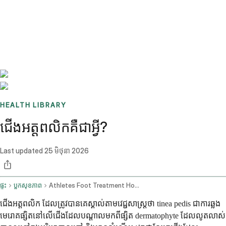
Benchmarks
Stories
FAQ
Sign up / Log in
HEALTH LIBRARY
ជើងអត្តពលិកគឺជាអ្វី?
Last updated
25 មិថុនា 2026
ផ្ទះ
ប្លុកសុខភាព
Athletes Foot Treatment How To Get Rid Of It Fast And When To See A Doctor Online
ជើងអត្តពលិក ដែលត្រូវបានគេស្គាល់តាមវេជ្ជសាស្ត្រថា tinea pedis ជាការឆ្លង
មេរោគផ្សិតនៅលើជើងដែលបណ្តាលមកពីផ្សិត dermatophyte ដែលលូតលាស់