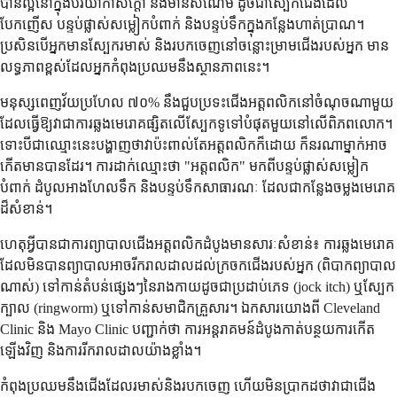
បានល្អនៅក្នុងបរិយាកាសក្តៅ និងមានសំណើម ដូចជាស្បែកជើងដែល
បែកញើស បន្ទប់ផ្លាស់សម្លៀកបំពាក់ និងបន្ទប់ទឹកក្នុងកន្លែងហាត់ប្រាណ។
ប្រសិនបើអ្នកមានស្បែករមាស់ និងរបកចេញនៅចន្លោះម្រាមជើងរបស់អ្នក មាន
លទ្ធភាពខ្ពស់ដែលអ្នកកំពុងប្រឈមនឹងស្ថានភាពនេះ។
មនុស្សពេញវ័យប្រហែល ៧០% នឹងជួបប្រទះជើងអត្តពលិកនៅចំណុចណាមួយ
ដែលធ្វើឱ្យវាជាការឆ្លងមេរោគផ្សិតលើស្បែកទូទៅបំផុតមួយនៅលើពិភពលោក។
ទោះបីជាឈ្មោះនេះបង្ហាញថាវាប៉ះពាល់តែអត្តពលិកក៏ដោយ ក៏នរណាម្នាក់អាច
កើតមានបានដែរ។ ការដាក់ឈ្មោះថា "អត្តពលិក" មកពីបន្ទប់ផ្លាស់សម្លៀក
បំពាក់ ដំបូលអាងហែលទឹក និងបន្ទប់ទឹកសាធារណៈ ដែលជាកន្លែងចម្លងមេរោគ
ដ៏សំខាន់។
ហេតុអ្វីបានជាការព្យាបាលជើងអត្តពលិកដំបូងមានសារៈសំខាន់៖ ការឆ្លងមេរោគ
ដែលមិនបានព្យាបាលអាចរីករាលដាលដល់ក្រចកជើងរបស់អ្នក (ពិបាកព្យាបាល
ណាស់) ទៅកាន់តំបន់ផ្សេងៗនៃរាងកាយដូចជាប្រដាប់ភេទ (jock itch) ឬស្បែក
ក្បាល (ringworm) ឬទៅកាន់សមាជិកគ្រួសារ។ ឯកសារយោងពី Cleveland
Clinic និង Mayo Clinic បញ្ជាក់ថា ការអន្តរាគមន៍ដំបូងកាត់បន្ថយការកើត
ឡើងវិញ និងការរីករាលដាលយ៉ាងខ្លាំង។
កំពុង​ប្រឈម​នឹង​ជើង​ដែល​រមាស់​និង​របក​ចេញ ហើយ​មិន​ប្រាកដ​ថា​វា​ជា​ជើង​