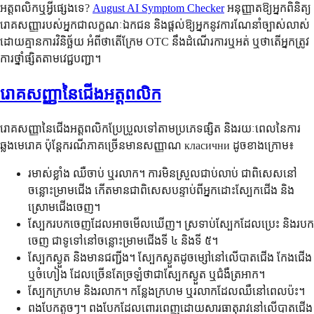
អត្តពលិក​ឬ​អ្វី​ផ្សេង​ទេ?
August AI Symptom Checker
អនុញ្ញាតឱ្យអ្នកពិនិត្យ
រោគសញ្ញារបស់អ្នកជាលក្ខណៈឯកជន និងផ្តល់ឱ្យអ្នកនូវការណែនាំច្បាស់លាស់
ដោយគ្មានការវិនិច្ឆ័យ អំពីថាតើក្រែម OTC នឹងដំណើរការឬអត់ ឬថាតើអ្នកត្រូវ
ការថ្នាំផ្សិតតាមវេជ្ជបញ្ជា។
រោគសញ្ញានៃជើងអត្តពលិក
រោគសញ្ញានៃជើងអត្តពលិកប្រែប្រួលទៅតាមប្រភេទផ្សិត និងរយៈពេលនៃការ
ឆ្លងមេរោគ ប៉ុន្តែករណីភាគច្រើនមានសញ្ញាណ класични ដូចខាងក្រោម៖
រមាស់ខ្លាំង ឈឺចាប់ ឬរលាក។ ការមិនស្រួលជាប់លាប់ ជាពិសេសនៅ
ចន្លោះម្រាមជើង កើតមានជាពិសេសបន្ទាប់ពីអ្នកដោះស្បែកជើង និង
ស្រោមជើងចេញ។
ស្បែករបកចេញដែលអាចមើលឃើញ។ ស្រទាប់ស្បែកដែលប្រេះ និងរបក
ចេញ ជាទូទៅនៅចន្លោះម្រាមជើងទី ៤ និងទី ៥។
ស្បែកស្ងួត និងមានជញ្ជីង។ ស្បែកស្ងួតដូចម្សៅនៅលើបាតជើង កែងជើង
ឬចំហៀង ដែលច្រើនតែច្រឡំថាជាស្បែកស្ងួត ឬជំងឺត្រអាក។
ស្បែកក្រហម និងរលាក។ កន្លែងក្រហម ឬរលាកដែលឈឺនៅពេលប៉ះ។
ពងបែកតូចៗ។ ពងបែកដែលពោរពេញដោយសារធាតុរាវនៅលើបាតជើង