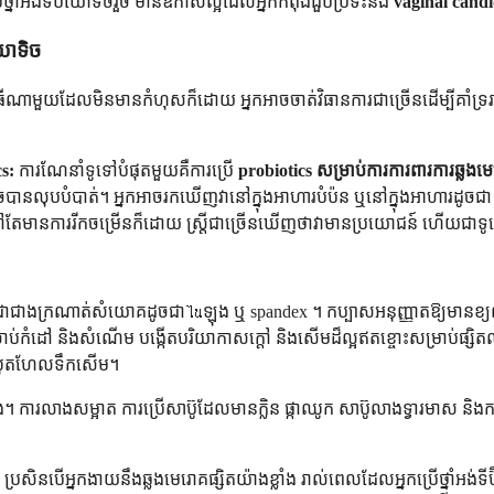
្នាំអង់ទីប៊ីយោទិចរួច មានឱកាសល្អដែលអ្នកកំពុងជួបប្រទះនឹង
vaginal candi
ីយោទិច
ិធីណាមួយដែលមិនមានកំហុសក៏ដោយ អ្នកអាចចាត់វិធានការជាច្រើនដើម្បីគាំទ្រ
cs:
ការណែនាំទូទៅបំផុតមួយគឺការប្រើ
probiotics សម្រាប់ការការពារការឆ្លងមេ
ានលុបបំបាត់។ អ្នកអាចរកឃើញវានៅក្នុងអាហារបំប៉ន ឬនៅក្នុងអាហារដូចជា យ៉ាអ
រនៅតែមានការរីកចម្រើនក៏ដោយ ស្ត្រីជាច្រើនឃើញថាវាមានប្រយោជន៍ ហើយជាទូទៅ
ាជាងក្រណាត់សំយោគដូចជាไนឡុង ឬ spandex ។ កប្បាសអនុញ្ញាតឱ្យមានខ្យល់ច
ាប់កំដៅ និងសំណើម បង្កើតបរិយាកាសក្តៅ និងសើមដ៏ល្អឥតខ្ចោះសម្រាប់ផ្សិ
 ឬឈុតហែលទឹកសើម។
។ ការលាងសម្អាត ការប្រើសាប៊ូដែលមានក្លិន ផ្កាឈូក សាប៊ូលាងទ្វារមាស និងក
ប្រសិនបើអ្នកងាយនឹងឆ្លងមេរោគផ្សិតយ៉ាងខ្លាំង រាល់ពេលដែលអ្នកប្រើថ្នាំអង់