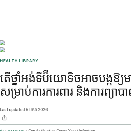
Benchmarks
Stories
FAQ
Sign up / Log in
HEALTH LIBRARY
តើថ្នាំអង់ទីប៊ីយោទិចអាចបង្កឱ
សម្រាប់ការការពារ និងការព្យាប
Last updated
5 មករា 2026
ផ្ទះ
ប្លុកសុខភាព
Can Antibiotics Cause Yeast Infection