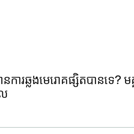
្យមានការឆ្លងមេរោគផ្សិតបានទេ? 
ាល