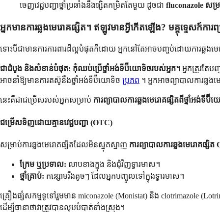
ចេញវេជ្ជបញ្ជាថ្នាំប្រឆាំងនឹងផ្សិតកម្រិតតែមួយ ដូចជា
fluconazole សម្រា
អ្នកមានការឆ្លងមេរោគផ្សិត។ ឥឡូវមានអ្វីកើតឡើង? មគ្គុទ្ទេសក៍ការព
ទោះបីជាមានការការពារដ៏ល្អបំផុតក៏ដោយ អ្នកនៅតែអាចបញ្ចប់ដោយការឆ្លងមេរ
ជាដំបូង និងសំខាន់បំផុត:
កុំឈប់ប្រើថ្នាំអង់ទីប៊ីយោទិចរបស់អ្នក។
អ្នកត្រូវតែប
អាចនាំឱ្យមានការតស៊ូនឹងថ្នាំអង់ទីប៊ីយោទិច
ប្រភព
។ អ្នកអាចព្យាបាលការឆ្លងម
នេះគឺជាជម្រើសរបស់អ្នកសម្រាប់
ការព្យាបាលការឆ្លងមេរោគផ្សិតពីថ្នាំអង់ទីប៊ី
ជម្រើសទិញដោយគ្មានវេជ្ជបញ្ជា (OTC)
សម្រាប់ការឆ្លងមេរោគផ្សិតដែលមិនស្មុគស្មាញ
ការព្យាបាលការឆ្លងមេរោគផ្សិ
ក្រែម ឬប្រទាល:
លាបខាងក្នុង និងជុំវិញទ្វារមាស។
ថ្នាំគ្រាប់:
កន្សោមរឹងតូចៗ ដែលអ្នកបញ្ចូលទៅក្នុងទ្វារមាស។
គ្រឿងផ្សំសកម្មទូទៅរួមមាន miconazole (Monistat) និង clotrimazole (Lotrim
ដើម្បីធានាថាវាត្រូវបានលុបបំបាត់ទាំងស្រុង។