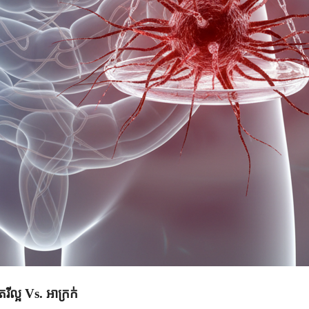
រីល្អ Vs. អាក្រក់