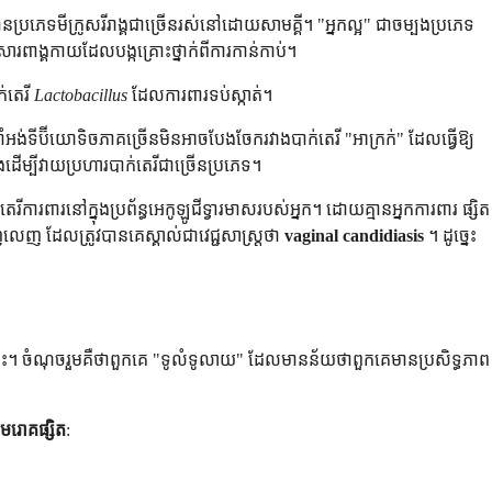
កមានប្រភេទមីក្រូសរីរាង្គជាច្រើនរស់នៅដោយសាមគ្គី។ "អ្នកល្អ" ជាចម្បងប្រភេទ
សារពាង្គកាយដែលបង្កគ្រោះថ្នាក់ពីការកាន់កាប់។
់តេរី
Lactobacillus
ដែលការពារទប់ស្កាត់។
នាំអង់ទីប៊ីយោទិចភាគច្រើនមិនអាចបែងចែករវាងបាក់តេរី "អាក្រក់" ដែលធ្វើឱ្យ
ើម្បីវាយប្រហារបាក់តេរីជាច្រើនប្រភេទ។
តេរីការពារនៅក្នុងប្រព័ន្ធអេកូឡូជីទ្វារមាសរបស់អ្នក។ ដោយគ្មានអ្នកការពារ ផ្សិត
េញ ដែលត្រូវបានគេស្គាល់ជាវេជ្ជសាស្ត្រថា
vaginal candidiasis
។ ដូច្នេះ
នេះ។ ចំណុចរួមគឺថាពួកគេ "ទូលំទូលាយ" ដែលមានន័យថាពួកគេមានប្រសិទ្ធភាព
មេរោគផ្សិត
: