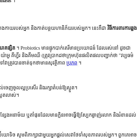
diasis
។
រាងកាយរបស់អ្នក និងកាត់បន្ថយហានិភ័យរបស់អ្នក។ នេះគឺជា
វិធីការពារការឆ្លង
រោគផ្សិត
។ Probiotics មានផ្ទុកបាក់តេរីមានប្រយោជន៍ ដែលរស់នៅ ដូចជា
ួ គីហ្វីរ និងគីមឈី (ត្រូវប្រាកដថាក្រុមហ៊ុនផលិតផលបញ្ជាក់ថា "វប្បធម៌
វាត្រូវបានចាត់ទុកថាមានសុវត្ថិភាព
ប្រភព
។
េញចូលល្អប្រសើរ និងរក្សាតំបន់ឱ្យស្ងួត។
តលូតលាស់។
ន្សែងអនាម័យ ឬតាំផុនដែលមានក្លិនអាចធ្វើឱ្យស្បែកឆ្ងាញ់រលាក និងរំខានដល់
ទីប៊ីយោទិច សូមពិភាក្សាជាមួយអ្នកផ្តល់សេវាថែទាំសុខភាពរបស់អ្នក។ ពួកគេអាច