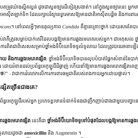
នលៃតម្រូវយ៉ាងល្អិតល្អន់ ដូចជាសួនច្បារដ៏ខៀវស្រងាត់។ នៅក្នុងសួនច្បារនេះ អ្ន
ាស៊ីតឡាក់ទិក ដែលរក្សាបរិស្ថានទ្វារមាសឱ្យមានជាតិអាស៊ីតបន្តិច និងការពារ
bicans
។ នៅពេលអ្វីៗមានតុល្យភាព
Candida
គឺគ្មានគ្រោះថ្នាក់ ដោយសារតែបាក
បស់វាគឺត្រូវសម្លាប់បាក់តេរីដែលបង្កឱ្យមានការឆ្លងមេរោគរបស់អ្នក។ ជាអកុសល ថ្
ការពិតជាពិសេសសម្រាប់ថ្នាំអង់ទីប៊ីយោទិចទូលំទូលាយ ដែលត្រូវបានរចនាឡើងដ
ូលាយ និងការឆ្លងមេរោគផ្សិត
: ថ្នាំអង់ទីប៊ីយោទិចបានលុបបំបាត់ផ្នែកសំខាន់នៃបាក់
ំខានដល់ប្រព័ន្ធអេកូឡូជីដ៏ឆ្ងាញ់ ហើយនាំឱ្យមានការឆ្លងមេរោគផ្សិតពេញល
ទិច
?" - វាជាការរំលោភលើការការពារធម្មជាតិរបស់រាងកាយអ្នកដោយផ្ទាល់។
គផ្សិតច្រើនជាងគេ?
ន្ធអេកូឡូជីរបស់អ្នក ប្រភេទខ្លះមានទំនាក់ទំនងជាញឹកញាប់ជាងជាមួយបញ្ហា
ារឆ្លងមេរោគផ្សិត
នេះគឺជា
ថ្នាំអង់ទីប៊ីយោទិចទូទៅបំផុតដែលបង្កឱ្យមានការឆ្លង
ូលំទូលាយដូចជា
amoxicillin
និង Augmentin ។