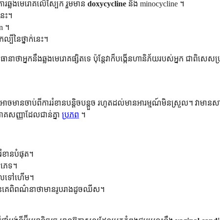
ិងការឆ្លងមេរោគលើស្បែក រួមមាន
doxycycline
និង minocycline ។
ទនេះ។
in ។
បីនៃថ្នាក់នេះ។
ិនធានាថាអ្នកនឹងឆ្លងមេរោគផ្សិតទេ ប៉ុន្តែវាក៏បង្កើនហានិភ័យរបស់អ្នក ជាពិសេសប្
ាចមានចាប់ពីការរំខានបន្តិចបន្តួច រហូតដល់មានអារម្មណ៍មិនស្រួល។ វាមានសារៈ
រោគសញ្ញាដែលជាន់គ្នា
ប្រភព
។
ំខានបំផុត។
មភេទ។
មើលទៅហើម។
ានគេពិពណ៌នាថាមានរូបរាងដូចឈីស។