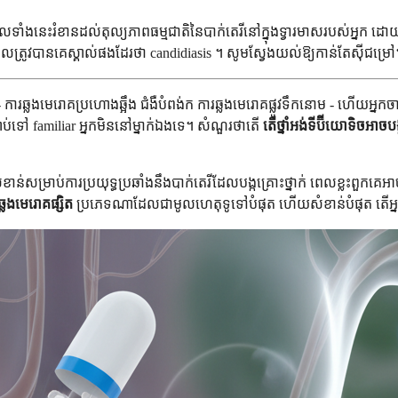
្ធិពលទាំងនេះរំខានដល់តុល្យភាពធម្មជាតិនៃបាក់តេរីនៅក្នុងទ្វារមាសរបស់អ្នក 
ត្រូវបានគេស្គាល់ផងដែរថា candidiasis ។ សូមស្វែងយល់ឱ្យកាន់តែស៊ីជម្រៅ
 - ការឆ្លងមេរោគប្រហោងឆ្អឹង ជំងឺបំពង់ក ការឆ្លងមេរោគផ្លូវទឹកនោម - ហើយអ្នកចាប
តាប់ទៅ familiar អ្នកមិននៅម្នាក់ឯងទេ។ សំណួរថាតើ
តើថ្នាំអង់ទីប៊ីយោទិចអាចប
ម្រាប់ការប្រយុទ្ធប្រឆាំងនឹងបាក់តេរីដែលបង្កគ្រោះថ្នាក់ ពេលខ្លះពួកគេអា
ឆ្លងមេរោគផ្សិត
ប្រភេទណាដែលជាមូលហេតុទូទៅបំផុត ហើយសំខាន់បំផុត តើអ្នកអាច