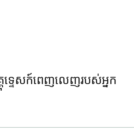
មគ្គុទ្ទេសក៍ពេញលេញរបស់អ្នក