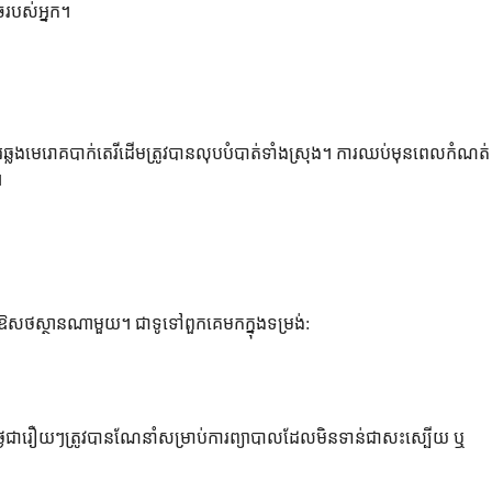
ិចរបស់អ្នក។
តាមការឆ្លងមេរោគបាក់តេរីដើមត្រូវបានលុបបំបាត់ទាំងស្រុង។ ការឈប់មុនពេលកំណត់
។
នៅឱសថស្ថានណាមួយ។ ជាទូទៅពួកគេមកក្នុងទម្រង់:
ក្សា 7 ថ្ងៃជារឿយៗត្រូវបានណែនាំសម្រាប់ការព្យាបាលដែលមិនទាន់ជាសះស្បើយ ឬ