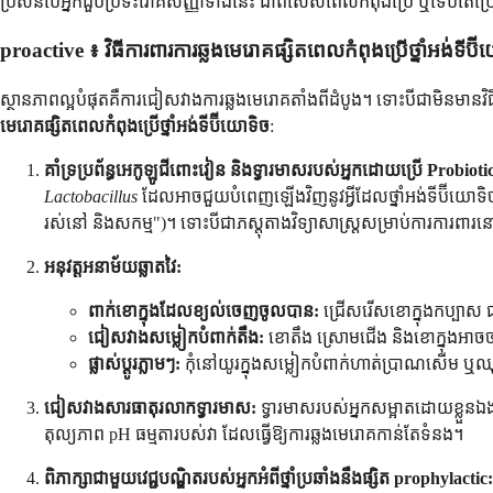
ប្រសិនបើអ្នកជួបប្រទះរោគសញ្ញាទាំងនេះ ជាពិសេសពេលកំពុងប្រើ ឬទើបតែប្រើថ
proactive ៖ វិធីការពារការឆ្លងមេរោគផ្សិតពេលកំពុងប្រើថ្នាំអង់ទីប៊
ស្ថានភាពល្អបំផុតគឺការជៀសវាងការឆ្លងមេរោគតាំងពីដំបូង។ ទោះបីជាមិនមានវ
មេរោគផ្សិតពេលកំពុងប្រើថ្នាំអង់ទីប៊ីយោទិច
:
គាំទ្រប្រព័ន្ធអេកូឡូជីពោះវៀន និងទ្វារមាសរបស់អ្នកដោយប្រើ Probioti
Lactobacillus
ដែលអាចជួយបំពេញឡើងវិញនូវអ្វីដែលថ្នាំអង់ទីប៊ីយោទិចប
រស់នៅ និងសកម្ម")។ ទោះបីជាភស្តុតាងវិទ្យាសាស្ត្រសម្រាប់ការការពា
អនុវត្តអនាម័យឆ្លាតវៃ:
ពាក់ខោក្នុងដែលខ្យល់ចេញចូលបាន:
ជ្រើសរើសខោក្នុងកប្បាស ជ
ជៀសវាងសម្លៀកបំពាក់តឹង:
ខោតឹង ស្រោមជើង និងខោក្នុងអាចច
ផ្លាស់ប្តូរភ្លាមៗ:
កុំនៅយូរក្នុងសម្លៀកបំពាក់ហាត់ប្រាណសើម
ជៀសវាងសារធាតុរលាកទ្វារមាស:
ទ្វារមាសរបស់អ្នកសម្អាតដោយខ្លួនឯង
តុល្យភាព pH ធម្មតារបស់វា ដែលធ្វើឱ្យការឆ្លងមេរោគកាន់តែទំនង។
ពិភាក្សាជាមួយវេជ្ជបណ្ឌិតរបស់អ្នកអំពីថ្នាំប្រឆាំងនឹងផ្សិត prophylactic: