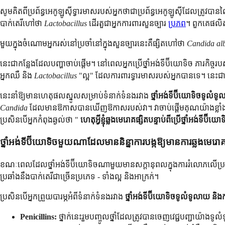
សូមគិតពីប្រព័ន្ធអេកូឡូស៊ីទ្វារមាសរបស់អ្នកថាជាប្រព័ន្ធអេកូឡូស៊ីដែលត្រូវបា
បាក់តេរីហៅថា
Lactobacillus
ដើរតួជាអ្នកការពារសួនច្បារ
ប្រភព
។ ពួកគេផលិតអ
មួយក្នុងចំណោមអ្នករស់នៅប្រចាំនៅក្នុងសួនច្បារនេះគឺផ្សិតហៅថា
Candida al
នេះជាកន្លែងដែលបញ្ហាចាប់ផ្តើម។ នៅពេលអ្នកប្រើថ្នាំអង់ទីប៊ីយោទិច ភារកិច្ចរ
អ្នកឈឺ និង
Lactobacillus
"ល្អ" ដែលការពារទ្វារមាសរបស់អ្នកបានទេ។ នេះជា
នេះនាំឱ្យមានហេតុផលស្នូលសម្រាប់ទំនាក់ទំនងរវាង
ថ្នាំអង់ទីប៊ីយោទិចទូលំទ
Candida
ដែលមានឱកាសបានឃើញឱកាសរបស់វា។ វាចាប់ផ្តើមគុណយ៉ាងខ្លាំង ដោយរ
ប្រសិនបើអ្នកកំពុងឆ្ងល់ថា "
ហេតុអ្វីខ្ញុំឆ្លងមេរោគផ្សិតបន្ទាប់ពីប្រើថ្នាំអង់ទីប៊ីយោ
ថ្នាំអង់ទីប៊ីយោទិចមួយណាដែលមាននិន្នាការបង្កឱ្យមានការឆ្លងមេរោ
ខណៈពេលដែលថ្នាំអង់ទីប៊ីយោទិចណាមួយមានសក្តានុពលក្នុងការរំលោភលើប្រព័
ប្រឆាំងនឹងបាក់តេរីជាច្រើនប្រភេទ - ទាំងល្អ និងអាក្រក់។
ប្រសិនបើអ្នកព្រួយបារម្ភអំពីទំនាក់ទំនងរវាង
ថ្នាំអង់ទីប៊ីយោទិចទូលំទូលាយ និងក
Penicillins:
ថ្នាក់នេះរួមបញ្ចូលថ្នាំដែលត្រូវបានចេញវេជ្ជបញ្ជាយ៉ាងទ