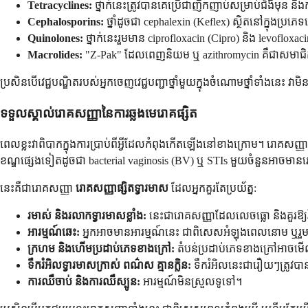
Tetracyclines:
ថ្នាក់នេះត្រូវបានគេប្រើជាញឹកញាប់សម្រាប់ជំងឺមុន ន
Cephalosporins:
ថ្នាំដូចជា cephalexin (Keflex) ស្ថិតនៅក្នុងប្រភេ
Quinolones:
ថ្នាក់នេះរួមមាន ciprofloxacin (Cipro) និង levofloxac
Macrolides:
"Z-Pak" ដែលពេញនិយម ឬ azithromycin គឺជាសមាជិកល្
ប្រសិនបើវេជ្ជបណ្ឌិតរបស់អ្នកចេញវេជ្ជបញ្ជាថ្នាំមួយក្នុងចំណោមថ្នាំទាំងនេះ វាម
ទទួលស្គាល់រោគសញ្ញានៃការឆ្លងមេរោគផ្សិត
ពេលខ្លះវាពិបាកក្នុងការប្រាប់ពីអ្វីដែលកំពុងកើតឡើងនៅខាងក្រោម។ រោគសញ្ញាអ
ខណ្ឌផ្សេងទៀតដូចជា bacterial vaginosis (BV) ឬ STIs មួយចំនួនអាចមាន
នេះគឺជារោគសញ្ញា
រោគសញ្ញាផ្សិតទ្វារមាស
ដែលអ្នកគួរតែប្រយ័ត្ន:
រមាស់ និងរលាកទ្វារមាសខ្លាំង:
នេះជារោគសញ្ញាដែលលេចធ្លោ និងគួរឱ្យរ
អារម្មណ៍ឆេះ:
អ្នកអាចមានអារម្មណ៍នេះ ជាពិសេសអំឡុងពេលនោម ឬរួ
ក្រហម និងហើមប្រដាប់ភេទខាងក្រៅ:
តំបន់ប្រដាប់ភេទខាងក្រៅអាច
ទឹករំអិលទ្វារមាសក្រាស់ ពណ៌ស គ្មានក្លិន:
ទឹករំអិលនេះជារឿយៗត្រូវប
ការឈឺចាប់ និងការឈឺស្បូន:
អារម្មណ៍មិនស្រួលទូទៅ។