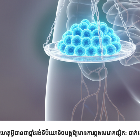
ហេតុអ្វីបានជាថ្នាំអង់ទីប៊ីយោទិចបង្កឱ្យមានការឆ្លងមេរោគផ្សិត: បាក់តេ