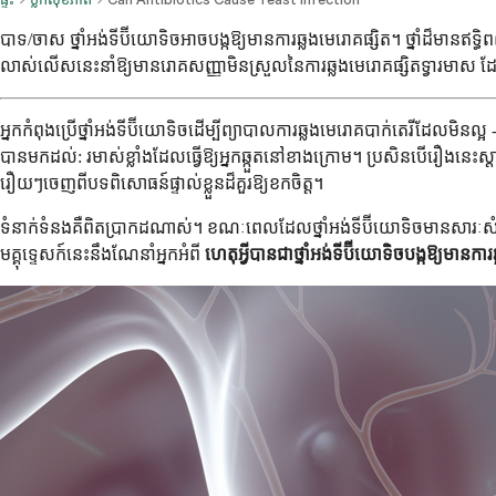
បាទ/ចាស ថ្នាំអង់ទីប៊ីយោទិចអាចបង្កឱ្យមានការឆ្លងមេរោគផ្សិត។ ថ្នាំដ៏មានឥទ
លាស់លើសនេះនាំឱ្យមានរោគសញ្ញាមិនស្រួលនៃការឆ្លងមេរោគផ្សិតទ្វារមាស ដែល
អ្នកកំពុងប្រើថ្នាំអង់ទីប៊ីយោទិចដើម្បីព្យាបាលការឆ្លងមេរោគបាក់តេរីដែលមិនល្អ
បានមកដល់: រមាស់ខ្លាំងដែលធ្វើឱ្យអ្នកឆ្កួតនៅខាងក្រោម។ ប្រសិនបើរឿងនេះស្
រឿយៗចេញពីបទពិសោធន៍ផ្ទាល់ខ្លួនដ៏គួរឱ្យខកចិត្ត។
ទំនាក់ទំនងគឺពិតប្រាកដណាស់។ ខណៈពេលដែលថ្នាំអង់ទីប៊ីយោទិចមានសារៈសំខាន់ស
មគ្គុទ្ទេសក៍នេះនឹងណែនាំអ្នកអំពី
ហេតុអ្វីបានជាថ្នាំអង់ទីប៊ីយោទិចបង្កឱ្យមានការ