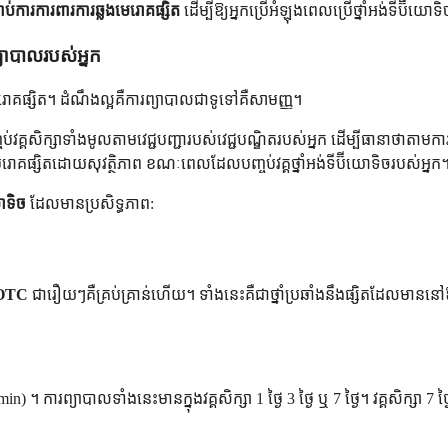
ប់ការការពារការឆ្លងមេរោគផ្សិត
ដើម្បីឱ្យអ្នកប្រើអំឡុងពេលប្រើថ្នាំអង់ទីប៊ីយោទ
្យាបាលរបស់អ្នក
ោគផ្សិត។ ដំណឹងល្អគឺការព្យាបាលជាទូទៅគឺសាមញ្ញ។
ញ្ចប់វគ្គសិក្សាទាំងមូលតាមវេជ្ជបញ្ជារបស់វេជ្ជបណ្ឌិតរបស់អ្នក ដើម្បីធានាថា
េរោគផ្សិតដោយសុវត្ថិភាព ខណៈពេលដែលបញ្ចប់វគ្គថ្នាំអង់ទីប៊ីយោទិចរបស់អ្នក
យោទិច
ដែលមានប្រសិទ្ធភាព:
ត OTC
ជារឿយៗគឺគ្រប់គ្រាន់ហើយ។ ទាំងនេះគឺជាថ្នាំប្រឆាំងនឹងផ្សិតដែលមាន
in) ។ ការព្យាបាលទាំងនេះមានក្នុងវគ្គសិក្សា 1 ថ្ងៃ 3 ថ្ងៃ ឬ 7 ថ្ងៃ។ វគ្គសិ