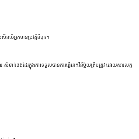
រសិនបើអ្នកមានប្រវត្តិពីមុន។
សំខាន់ផងដែរក្នុងការទទួលបានការធ្វើរោគវិនិច្ឆ័យត្រឹមត្រូវ ដោយសារលក្ខ