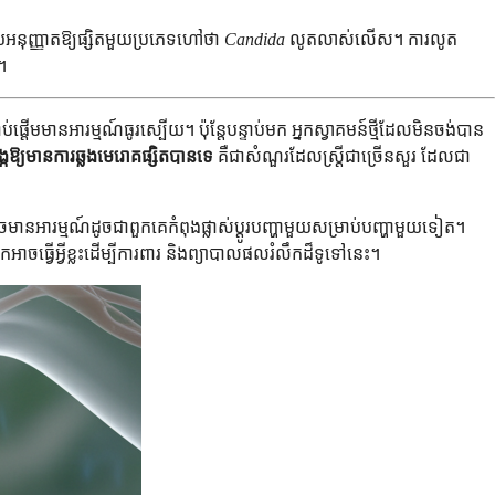
ដោយអនុញ្ញាតឱ្យផ្សិតមួយប្រភេទហៅថា
Candida
លូតលាស់លើស។ ការលូត
។
់ផ្តើមមានអារម្មណ៍ធូរស្បើយ។ ប៉ុន្តែបន្ទាប់មក អ្នកស្វាគមន៍ថ្មីដែលមិនចង់បាន
ង្កឱ្យមានការឆ្លងមេរោគផ្សិតបានទេ
គឺជាសំណួរដែលស្ត្រីជាច្រើនសួរ ដែលជា
ចមានអារម្មណ៍ដូចជាពួកគេកំពុងផ្លាស់ប្តូរបញ្ហាមួយសម្រាប់បញ្ហាមួយទៀត។
ធ្វើអ្វីខ្លះដើម្បីការពារ និងព្យាបាលផលរំលឹកដ៏ទូទៅនេះ។