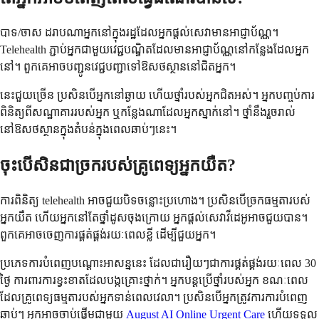
បាទ/ចាស ដរាបណាអ្នកនៅក្នុងរដ្ឋដែលអ្នកផ្តល់សេវាមានអាជ្ញាប័ណ្ណ។
Telehealth ភ្ជាប់អ្នកជាមួយវេជ្ជបណ្ឌិតដែលមានអាជ្ញាប័ណ្ណនៅកន្លែងដែលអ្នក
នៅ។ ពួកគេអាចបញ្ជូនវេជ្ជបញ្ជាទៅឱសថស្ថាននៅជិតអ្នក។
នេះជួយច្រើន ប្រសិនបើអ្នកនៅឆ្ងាយ ហើយថ្នាំរបស់អ្នកជិតអស់។ អ្នកបញ្ចប់ការ
ពិនិត្យពីសណ្ឋាគាររបស់អ្នក ឬកន្លែងណាដែលអ្នកស្នាក់នៅ។ ថ្នាំនឹងរួចរាល់
នៅឱសថស្ថានក្នុងតំបន់ក្នុងពេលឆាប់ៗនេះ។
ចុះបើសិនជាច្រករបស់គ្រូពេទ្យអ្នកយឺត?
ការពិនិត្យ telehealth អាចជួយបិទចន្លោះប្រហោង។ ប្រសិនបើច្រកធម្មតារបស់
អ្នកយឺត ហើយអ្នកនៅតែថ្នាំដូសចុងក្រោយ អ្នកផ្តល់សេវាវីដេអូអាចជួយបាន។
ពួកគេអាចចេញការផ្គត់ផ្គង់រយៈពេលខ្លី ដើម្បីជួយអ្នក។
ប្រភេទការបំពេញបណ្តោះអាសន្ននេះ ដែលជារឿយៗជាការផ្គត់ផ្គង់រយៈពេល 30
ថ្ងៃ ការពារការខ្វះខាតដែលបង្កគ្រោះថ្នាក់។ អ្នកបន្តប្រើថ្នាំរបស់អ្នក ខណៈពេល
ដែលគ្រូពេទ្យធម្មតារបស់អ្នកទាន់ពេលវេលា។ ប្រសិនបើអ្នកត្រូវការការបំពេញ
ឆាប់ៗ អ្នកអាចចាប់ផ្តើមជាមួយ
August AI Online Urgent Care
ហើយទទួល