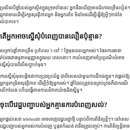
ប្រសិនបើថ្នាំរបស់អ្នកស្ថិតក្នុងក្រុមទាំងនេះ អ្នកនឹងឃើញមានជំហានច្រើនទៀត។
ពួកវាមានដើម្បីរក្សាសុវត្ថិភាពអ្នក និងអ្នកដទៃ មិនមែនដើម្បីធ្វើឱ្យអ្វីៗកាន់តែ
លំបាកទេ។
តើអ្នកអាចស្នើសុំបំពេញបានលឿនប៉ុន្មាន?
សម្រាប់ថ្នាំភាគច្រើន ប្រហែល 5 ទៅ 7 ថ្ងៃមុនពេលអ្នកអស់។ ផែនការធានា
រ៉ាប់រងជាធម្មតាអនុញ្ញាតក្នុងរយៈពេលនោះ។ ការបំពេញតាមប្រៃប្រណីយ៍អាច
ស្នើសុំបានពីរបីសប្តាហ៍មុន។
ការស្នើសុំមុនបន្តិចជាការប្រុងប្រយ័ត្ន ជាពិសេសជាមួយការដឹកជញ្ជូន។ វាផ្តល់ឱ្យ
អ្នកនូវកម្រិតសុវត្ថិភាព ដើម្បីកុំឱ្យអ្នកអស់។ ថ្នាំដែលត្រូវបានគ្រប់គ្រងគឺជាករណី
លើកលែង ហើយធ្វើតាមកាលវិភាគយ៉ាងជិតស្និទ្ធ។
ចុះបើវេជ្ជបញ្ជាបស់អ្នកគ្មានការបំពេញសល់?
អ្នកផ្តល់សេវា telehealth អាចចេញវេជ្ជបញ្ជាថ្មី បន្ទាប់ពីការពិនិត្យខ្លីៗ។ នៅពេល
វេជ្ជបញ្ជាបស់អ្នកអស់ការបំពេញ ឬផុតកំណត់ វានឹងត្រូវបញ្ចប់។ ការពិនិត្យខ្លីអាច