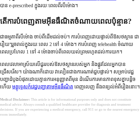
បាន e-prescribed ក្នុងរយៈពេលពីរបីម៉ោង។
តើការបំពេញតាមអ៊ីនធឺណិតចំណាយពេលប៉ុន្មាន?
ជាធម្មតាពីរបីម៉ោង ចាប់ពីដើមដល់ចប់។ ការបំពេញដោយផ្ទាល់ពីឱសថស្ថាន ជា
រឿយៗរួចរាល់ក្នុងរយៈពេល 2 ទៅ 4 ម៉ោង។ ការបំពេញ telehealth ចំណាយ
ពេលប្រហែល 1 ទៅ 4 ម៉ោងចាប់ពីពេលយល់ព្រមរហូតដល់ការយក។
ពេលវេលាអាស្រ័យលើជួររបស់ឱសថស្ថានរបស់អ្នក និងផ្លូវដែលអ្នកបាន
ជ្រើសរើស។ យ៉ាងណាក៏ដោយ វាលឿនជាងការណាត់ជួបផ្ទាល់។ សម្រាប់វេជ្ជ
បញ្ជាដំបូងបំផុតដោយគ្មានការអនុញ្ញាតពីមុន ដំណើរការមានភាពខុសគ្នាបន្តិច
ហើយ
មគ្គុទ្ទេសក៍វេជ្ជបញ្ជាតាមអ៊ីនធឺណិត
ពេញលេញ នឹងពន្យល់អំពីរឿងនោះ។
Medical Disclaimer:
This article is for informational purposes only and does not constitute
medical advice. Always consult a qualified healthcare provider for diagnosis and treatment
decisions. If you are experiencing a medical emergency, call 911 or go to the nearest emergency
room immediately.