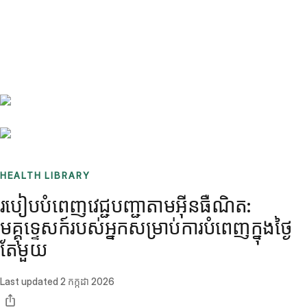
Benchmarks
Stories
FAQ
Sign up / Log in
HEALTH LIBRARY
របៀបបំពេញវេជ្ជបញ្ជាតាមអ៊ីនធឺណិត:
មគ្គុទ្ទេសក៍របស់អ្នកសម្រាប់ការបំពេញក្នុងថ្ងៃ
តែមួយ
Last updated
2 កក្កដា 2026