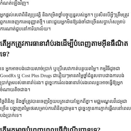
កំណត់ឡើងវិញ។
អ្នកផ្តល់សេវាពិនិត្យប្រវត្តិ និងកម្រិតថ្នាំបច្ចុប្បន្នរបស់អ្នក។ ប្រសិនបើអ្វីៗត្រឹមត្រូវ
ពួកគេចេញការអនុញ្ញាតថ្មី។ នោះជួយអ្នកមិនឱ្យរង់ចាំជាច្រើនសប្តាហ៍សម្រាប់
ការណាត់ជួបនៅការិយាល័យ។
តើអ្នកត្រូវការធានារ៉ាប់រងដើម្បីបំពេញតាមអ៊ីនធឺណិត
ទេ?
ទេ អ្នកអាចបង់ដោយសាច់ប្រាក់ ឬប្រើសេវាកាត់បន្ថយតម្លៃ។ កម្មវិធីដូចជា
GoodRx ឬ Cost Plus Drugs ជារឿយៗមានតម្លៃថ្នាំជំនួសទាបជាងការបង់
ប្រាក់រួមរបស់ធានារ៉ាប់រង។ ដូច្នេះការរំលងធានារ៉ាប់រងពេលខ្លះអាចធ្វើឱ្យអ្នក
ចំណាយតិចជាង។
ថ្លៃពិនិត្យ និងថ្នាំត្រូវបានចេញវិក្កយបត្រដោយឡែកពីគ្នា។ មជ្ឈមណ្ឌលវីដេអូជា
ច្រើន បង្ហាញតម្លៃថេរសម្រាប់ការពិនិត្យជាមុន។ ដូច្នេះគ្មានការភ្ញាក់ផ្អើលនៅពេល
បង់ប្រាក់ទេ។
តើអ្នកអាចបំពេញពេលធ្វើដំណើរបានទេ?