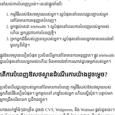
នៅសល់ការបំពេញឬអត់។ នេះជាផ្លូវទាំងបី:
កម្មវិធីរបស់ឱសថស្ថានរបស់អ្នក។ ល្អបំផុតនៅពេលវេជ្ជបញ្ជាបស់អ្នក
នៅតែមានការអនុញ្ញាតបំពេញ។
អ្នកផ្តល់សេវា telehealth ។ ល្អបំផុតនៅពេលការបំពេញរបស់អ្នកអស់
ហើយ អ្នកត្រូវការការបំពេញថ្មី។
ច្រកអ្នកជំងឺរបស់គ្រូពេទ្យរបស់អ្នក។ ល្អបំផុតនៅពេលអ្នកមានពេលរង់ចាំ
មួយឬពីរថ្ងៃ។
ផ្លូវឱសថស្ថានលឿនបំផុត ប្រសិនបើអ្នកនៅតែមានការអនុញ្ញាត។ ផ្លូវ telehealth
ជួយបំផុតនៅពេលអ្នកអស់ហើយ មិនអាចរង់ចាំការណាត់ជួបធម្មតារបស់អ្នក។
តើការបំពេញឱសថស្ថានដំណើរការយ៉ាងដូចម្តេច?
ប្រសិនបើវេជ្ជបញ្ជាបស់អ្នកនៅតែមានការបំពេញ កម្មវិធីរបស់ឱសថស្ថានរបស់
អ្នកគឺជាវិធីលឿនបំផុត។ អ្នកចូលទៅ រកថ្នាំរបស់អ្នក ហើយស្នើសុំវា។ បន្ទាប់មក
អ្នកជ្រើសរើសយក ឬដឹកជញ្ជូន។
ហាងលក់ថ្នាំធំៗជាច្រើន ដូចជា CVS, Walgreens, និង Walmart ផ្តល់ជូននេះ។