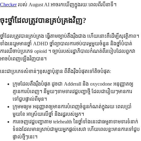
Checker
របស់ August AI អាចរកឃើញក្នុងរយៈពេលពីរបីនាទី។
ចុះថ្នាំដែលត្រូវបានគ្រប់គ្រងវិញ?
ថ្នាំដែលត្រូវបានគ្រប់គ្រង ធ្វើតាមច្បាប់តឹងរ៉ឹងជាង ហើយនោះគឺដើម្បីសុវត្ថិភាព។
ទាំងនេះរួមមានថ្នាំ ADHD ថ្នាំព្យាបាលការថប់បារម្ភមួយចំនួន និងថ្នាំបំបាត់
ការឈឺចាប់ប្រភេទ opioid ។ ច្បាប់របស់រដ្ឋាភិបាលកំណត់ពីរបៀបដែលពួកវា
អាចបំពេញឡើងវិញបាន។
នេះជាប្រភេទសំខាន់ៗខុសគ្នាប៉ុន្មាន ពីតឹងរ៉ឹងបំផុតទៅតិចបំផុត:
ក្រុមដែលតឹងរ៉ឹងបំផុត ដូចជា Adderall និង oxycodone អនុញ្ញាតឲ្យ
គ្មានការបំពេញ។ នីមួយៗទាមទារវេជ្ជបញ្ជាថ្មី ដែលជារឿយៗមានការ
ទៅជួបផ្ទាល់ពីមុន។
ក្រុមមធ្យម អនុញ្ញាតឲ្យមានការបំពេញចំនួនកំណត់ក្នុងរយៈពេលប្រាំ
មួយខែ អាស្រ័យលើថ្នាំ និងរដ្ឋរបស់អ្នក។
ការចេញវេជ្ជបញ្ជាតាម telehealth នៃថ្នាំទាំងនេះជាធម្មតាទាមទារទំនាក់
ទំនងដែលមានស្រាប់ជាមួយអ្នកផ្តល់សេវា ហើយពេលខ្លះមានការទៅជួប
ផ្ទាល់ថ្មីៗនេះ។