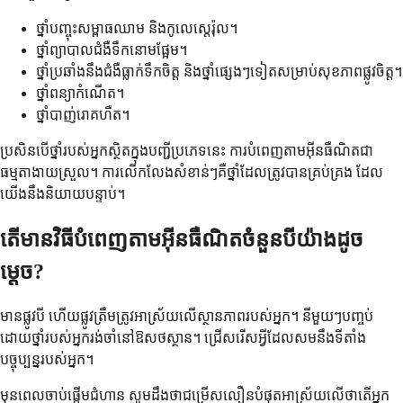
ថ្នាំបញ្ចុះសម្ពាធឈាម និងកូលេស្តេរ៉ុល។
ថ្នាំព្យាបាលជំងឺទឹកនោមផ្អែម។
ថ្នាំប្រឆាំងនឹងជំងឺធ្លាក់ទឹកចិត្ត និងថ្នាំផ្សេងៗទៀតសម្រាប់សុខភាពផ្លូវចិត្ត។
ថ្នាំពន្យាកំណើត។
ថ្នាំបាញ់រោគហឺត។
ប្រសិនបើថ្នាំរបស់អ្នកស្ថិតក្នុងបញ្ជីប្រភេទនេះ ការបំពេញតាមអ៊ីនធឺណិតជា
ធម្មតាងាយស្រួល។ ការលើកលែងសំខាន់ៗគឺថ្នាំដែលត្រូវបានគ្រប់គ្រង ដែល
យើងនឹងនិយាយបន្ទាប់។
តើមានវិធីបំពេញតាមអ៊ីនធឺណិតចំនួនបីយ៉ាងដូច
ម្តេច?
មានផ្លូវបី ហើយផ្លូវត្រឹមត្រូវអាស្រ័យលើស្ថានភាពរបស់អ្នក។ នីមួយៗបញ្ចប់
ដោយថ្នាំរបស់អ្នករង់ចាំនៅឱសថស្ថាន។ ជ្រើសរើសអ្វីដែលសមនឹងទីតាំង
បច្ចុប្បន្នរបស់អ្នក។
មុនពេលចាប់ផ្តើមជំហាន សូមដឹងថាជម្រើសលឿនបំផុតអាស្រ័យលើថាតើអ្នក