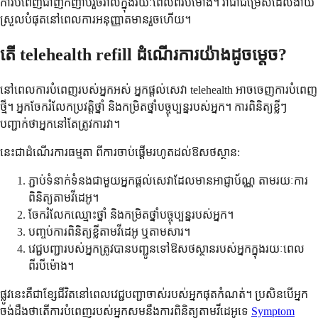
ការបំពេញជាញឹកញាប់រួចរាល់ក្នុងរយៈពេលពីរបីម៉ោង។ វាជាជម្រើសដែលងាយ
ស្រួលបំផុតនៅពេលការអនុញ្ញាតមានរួចហើយ។
តើ telehealth refill ដំណើរការយ៉ាងដូចម្តេច?
នៅពេលការបំពេញរបស់អ្នកអស់ អ្នកផ្តល់សេវា telehealth អាចចេញការបំពេញ
ថ្មី។ អ្នកចែករំលែកប្រវត្តិថ្នាំ និងកម្រិតថ្នាំបច្ចុប្បន្នរបស់អ្នក។ ការពិនិត្យខ្លីៗ
បញ្ជាក់ថាអ្នកនៅតែត្រូវការវា។
នេះជាដំណើរការធម្មតា ពីការចាប់ផ្តើមរហូតដល់ឱសថស្ថាន:
ភ្ជាប់ទំនាក់ទំនងជាមួយអ្នកផ្តល់សេវាដែលមានអាជ្ញាប័ណ្ណ តាមរយៈការ
ពិនិត្យតាមវីដេអូ។
ចែករំលែកឈ្មោះថ្នាំ និងកម្រិតថ្នាំបច្ចុប្បន្នរបស់អ្នក។
បញ្ចប់ការពិនិត្យខ្លីតាមវីដេអូ ឬតាមសារ។
វេជ្ជបញ្ជារបស់អ្នកត្រូវបានបញ្ជូនទៅឱសថស្ថានរបស់អ្នកក្នុងរយៈពេល
ពីរបីម៉ោង។
ផ្លូវនេះគឺជាខ្សែជីវិតនៅពេលវេជ្ជបញ្ជាចាស់របស់អ្នកផុតកំណត់។ ប្រសិនបើអ្នក
ចង់ដឹងថាតើការបំពេញរបស់អ្នកសមនឹងការពិនិត្យតាមវីដេអូទេ
Symptom