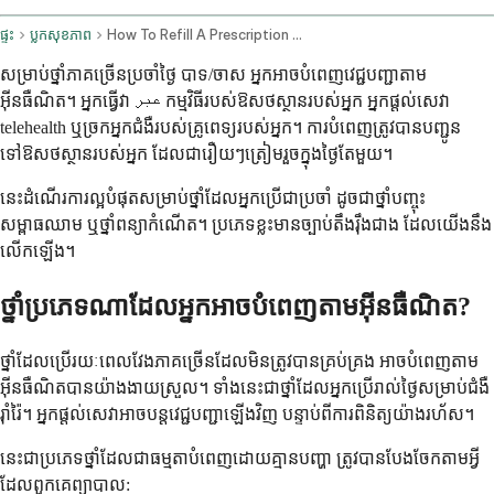
ផ្ទះ
ប្លុកសុខភាព
How To Refill A Prescription Online Your Step By Step Guide To Same Day Refills
សម្រាប់ថ្នាំភាគច្រើនប្រចាំថ្ងៃ បាទ/ចាស អ្នកអាចបំពេញវេជ្ជបញ្ជាតាម
អ៊ីនធឺណិត។ អ្នកធ្វើវា عبر កម្មវិធីរបស់ឱសថស្ថានរបស់អ្នក អ្នកផ្តល់សេវា
telehealth ឬច្រកអ្នកជំងឺរបស់គ្រូពេទ្យរបស់អ្នក។ ការបំពេញត្រូវបានបញ្ជូន
ទៅឱសថស្ថានរបស់អ្នក ដែលជារឿយៗត្រៀមរួចក្នុងថ្ងៃតែមួយ។
នេះដំណើរការល្អបំផុតសម្រាប់ថ្នាំដែលអ្នកប្រើជាប្រចាំ ដូចជាថ្នាំបញ្ចុះ
សម្ពាធឈាម ឬថ្នាំពន្យាកំណើត។ ប្រភេទខ្លះមានច្បាប់តឹងរ៉ឹងជាង ដែលយើងនឹង
លើកឡើង។
ថ្នាំប្រភេទណាដែលអ្នកអាចបំពេញតាមអ៊ីនធឺណិត?
ថ្នាំដែលប្រើរយៈពេលវែងភាគច្រើនដែលមិនត្រូវបានគ្រប់គ្រង អាចបំពេញតាម
អ៊ីនធឺណិតបានយ៉ាងងាយស្រួល។ ទាំងនេះជាថ្នាំដែលអ្នកប្រើរាល់ថ្ងៃសម្រាប់ជំងឺ
រ៉ាំរ៉ៃ។ អ្នកផ្តល់សេវាអាចបន្តវេជ្ជបញ្ជាឡើងវិញ បន្ទាប់ពីការពិនិត្យយ៉ាងរហ័ស។
នេះជាប្រភេទថ្នាំដែលជាធម្មតាបំពេញដោយគ្មានបញ្ហា ត្រូវបានបែងចែកតាមអ្វី
ដែលពួកគេព្យាបាល: