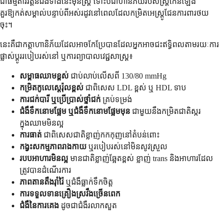
ជាធម្មតាវិវត្តន៍ជំងឺទាំងនេះមុនស្ត្រី ទោះបីជាហានិភ័យរបស់ស្ត្រីកើនឡើង
គួរឱ្យកត់សម្គាល់បន្ទាប់ពីអស់រដូវនៅពេលដែលកម្រិតអេស្ត្រូជែនការពារថយ
ចុះ។
នេះគឺជាកត្តាហានិភ័យដែលអាចកែប្រែបានដែលអ្នកអាចជះឥទ្ធិពលតាមរយៈការ
ផ្លាស់ប្តូររបៀបរស់នៅ ឬការព្យាបាលវេជ្ជសាស្ត្រ៖
សម្ពាធ​ឈាម​ខ្ពស់
ជាប់លាប់លើសពី 130/80 mmHg
កម្រិត​កូលេស្តេរ៉ុល​ខ្ពស់
ជាពិសេស LDL ខ្ពស់ ឬ HDL ទាប
ការជក់បារី ឬប្រើប្រាស់ថ្នាំជក់
គ្រប់ទម្រង់
ជំងឺទឹកនោមផ្អែម ឬជំងឺទឹកនោមផ្អែមមុន
ជាមួយនឹងកម្រិតជាតិស្ករ
ក្នុងឈាមមិនល្អ
ការធាត់
ជាពិសេស​ជាតិខ្លាញ់​កកកុញ​នៅ​តំបន់​ពោះ
កង្វះ​សកម្មភាព​រាងកាយ
ឬរបៀបរស់នៅមិនសូវស្រួល
របបអាហារមិនល្អ
មានជាតិខ្លាញ់ឆ្អែតខ្ពស់ ខ្លាញ់ trans និងអាហារដែល
ត្រូវបានដំណើរការ
ភាពតានតឹងរ៉ាំរ៉ៃ
ឬជំងឺធ្លាក់ទឹកចិត្ត
ការទទួលទានគ្រឿងស្រវឹងច្រើនពេក
ជំងឺនៃការគេង
ដូចជាជំងឺរលាកសួត