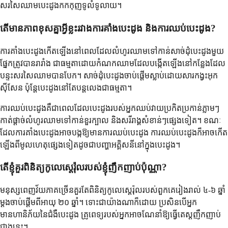
សរសៃឈាមបេះដូងកកកុញទូលំទូលាយ។
តើមានភាពខុសគ្នាអ្វីខ្លះរវាងការគាំងបេះដូង និងការឈប់បេះដូង?
ការគាំងបេះដូងកើតឡើងនៅពេលដែលលំហូរឈាមទៅកាន់សាច់ដុំបេះដូងមួយ
ផ្នែកត្រូវបានរារាំង ជាធម្មតាដោយកំណកឈាមដែលបង្កើតឡើងនៅកន្លែងដែល
បន្ទះសរសៃឈាមបានបែក។ សាច់ដុំបេះដូងចាប់ផ្តើមស្លាប់ដោយសារកង្វះអុក
ស៊ីសែន ប៉ុន្តែបេះដូងនៅតែបន្តលេងជាធម្មតា។
ការឈប់បេះដូងគឺជាពេលដែលបេះដូងរបស់អ្នកឈប់វាយប្រកិតប្រកាន់ភ្លាមៗ
កាត់ផ្តាច់លំហូរឈាមទៅកាន់ខួរក្បាល និងសរីរាង្គសំខាន់ៗផ្សេងទៀត។ ខណៈ
ដែលការគាំងបេះដូងអាចបង្កឱ្យមានការឈប់បេះដូង ការឈប់បេះដូងក៏អាចកើត
ឡើងពីមូលហេតុផ្សេងទៀតដូចជាបញ្ហាអគ្គិសនីនៅក្នុងបេះដូង។
តើខ្ញុំគួរពិនិត្យកូលេស្តេរ៉ុលរបស់ខ្ញុំញឹកញាប់ប៉ុណ្ណា?
មនុស្សពេញវ័យភាគច្រើនគួរតែពិនិត្យកូលេស្តេរ៉ុលរបស់ពួកគេរៀងរាល់ ៤-៦ ឆ្នាំ
ម្តងចាប់ផ្តើមពីអាយុ ២០ ឆ្នាំ។ ទោះជាយ៉ាងណាក៏ដោយ ប្រសិនបើអ្នក
មានហានិភ័យនៃជំងឺបេះដូង គ្រូពេទ្យរបស់អ្នកអាចណែនាំឱ្យធ្វើតេស្តញឹកញាប់
ជាងនេះ។