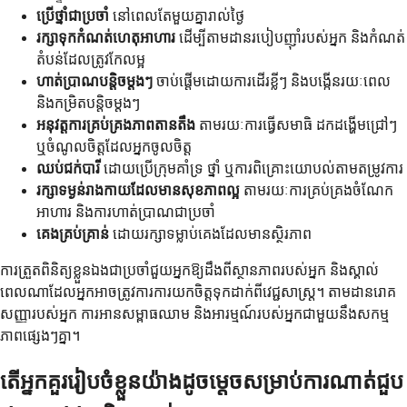
ប្រើថ្នាំជាប្រចាំ
នៅពេលតែមួយគ្នារាល់ថ្ងៃ
រក្សាទុកកំណត់ហេតុអាហារ
ដើម្បីតាមដានរបៀបញ៉ាំរបស់អ្នក និងកំណត់
តំបន់ដែលត្រូវកែលម្អ
ហាត់ប្រាណបន្តិចម្តងៗ
ចាប់ផ្តើមដោយការដើរខ្លីៗ និងបង្កើនរយៈពេល
និងកម្រិតបន្តិចម្តងៗ
អនុវត្តការគ្រប់គ្រងភាពតានតឹង
តាមរយៈការធ្វើសមាធិ ដកដង្ហើមជ្រៅៗ
ឬចំណូលចិត្តដែលអ្នកចូលចិត្ត
ឈប់ជក់បារី
ដោយប្រើក្រុមគាំទ្រ ថ្នាំ ឬការពិគ្រោះយោបល់តាមតម្រូវការ
រក្សាទម្ងន់រាងកាយដែលមានសុខភាពល្អ
តាមរយៈការគ្រប់គ្រងចំណែក
អាហារ និងការហាត់ប្រាណជាប្រចាំ
គេងគ្រប់គ្រាន់
ដោយរក្សាទម្លាប់គេងដែលមានស្ថិរភាព
ការត្រួតពិនិត្យខ្លួនឯងជាប្រចាំជួយអ្នកឱ្យដឹងពីស្ថានភាពរបស់អ្នក និងស្គាល់
ពេលណាដែលអ្នកអាចត្រូវការការយកចិត្តទុកដាក់ពីវេជ្ជសាស្រ្ត។ តាមដានរោគ
សញ្ញារបស់អ្នក ការអានសម្ពាធឈាម និងអារម្មណ៍របស់អ្នកជាមួយនឹងសកម្ម
ភាពផ្សេងៗគ្នា។
តើអ្នកគួររៀបចំខ្លួនយ៉ាងដូចម្តេចសម្រាប់ការណាត់ជួប