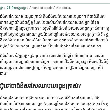
ផ្ទះ
ជំងឺ និងលក្ខខណ្ឌ
Arteriosclerosis Atherosclerosis
ជំងឺសរសៃឈាមបេះដូងក្រាស់ និងជំងឺសរសៃឈាមបេះដូងកក គឺជាជំងឺដែល
ទាក់ទងគ្នាយ៉ាងជិតស្និទ្ធ ដែលប៉ះពាល់ដល់សរសៃឈាមរបស់អ្នក ប៉ុន្តែវា
មិនមែនជារឿងដូចគ្នានោះទេ។ សូមគិតពីជំងឺសរសៃឈាមបេះដូងក្រាស់ជាពាក្យ
ទូទៅសម្រាប់ស្ថានភាពណាមួយដែលជញ្ជាំងសរសៃឈាមរបស់អ្នកក្រាស់ រឹង ឬ
មិនបត់បែន ខណៈដែលជំងឺសរសៃឈាមបេះដូងកកគឺជាប្រភេទដែលញឹកញាប់
បំផុត ដែលការកកកុញខ្លាញ់កើតឡើងនៅខាងក្នុងសរសៃឈាមរបស់អ្នក។
ជំងឺទាំងនេះវិវឌ្ឍបន្តិចម្តងៗអស់រយៈពេលជាច្រើនឆ្នាំ ហើយអាចប៉ះពាល់ដល់
លំហូរឈាមពេញរាងកាយរបស់អ្នក។ ការយល់ដឹងពីភាពខុសគ្នា និងការដឹងពីអ្វី
ដែលត្រូវតាមដាន អាចជួយអ្នកថែរក្សាសុខភាពបេះដូងរបស់អ្នកបានប្រសើរ
ជាង។
អ្វីទៅជាជំងឺសរសៃឈាមបេះដូងក្រាស់?
ជំងឺសរសៃឈាមបេះដូងក្រាស់មានន័យថា «ការរឹងនៃសរសៃឈាម» និង
ពិពណ៌នាអំពីស្ថានភាពណាមួយដែលជញ្ជាំងសរសៃឈាមរបស់អ្នកក្រាស់ រឹង ឬ
មិនបត់បែន។ សរសៃឈាមរបស់អ្នកជាធម្មតាមានជញ្ជាំងបត់បែនដែលពង្រីក