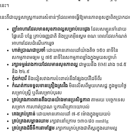
នេះ។
នេះគឺជាយុទ្ធសាស្ត្រការពារសំខាន់ៗដែលអាចធ្វើឱ្យមានភាពខុសគ្នាពិតប្រាកដ៖
ញ៉ាំអាហារដែលមានសុខភាពល្អសម្រាប់បេះដូង
ដែលសម្បូរទៅដោយ
ផ្លែឈើ បន្លែ គ្រាប់ធញ្ញជាតិ និងប្រូតេអ៊ីនស្គម ខណៈពេលដែលកំណត់
អាហារដែលដំណើរការរួច
ហាត់ប្រាណជាប្រចាំ
ដោយមានគោលដៅយ៉ាងតិច ១៥០ នាទីនៃ
សកម្មភាពមធ្យម ឬ ៧៥ នាទីនៃសកម្មភាពខ្លាំងក្នុងមួយសប្តាហ៍
រក្សាទម្ងន់រាងកាយដែលមានសុខភាពល្អ
ជាមួយនឹង BMI រវាង ១៨.៥
និង ២៤.៩
កុំជក់បារី
និងជៀសវាងការប៉ះពាល់នឹងផ្សែងបារីដៃទីពីរ
កំណត់ការទទួលទានគ្រឿងស្រវឹង
មិនលើសពីមួយភេសជ្ជៈក្នុងមួយថ្ងៃ
សម្រាប់ស្ត្រី ឬពីរសម្រាប់បុរស
គ្រប់គ្រងភាពតានតឹងបានយ៉ាងមានប្រសិទ្ធភាព
តាមរយៈបច្ចេកទេស
សម្រាក ការហាត់ប្រាណ ឬការពិគ្រោះយោបល់
គេងគ្រប់គ្រាន់
ដោយមានគោលដៅ ៧-៩ ម៉ោងក្នុងមួយយប់
គ្រប់គ្រងសម្ពាធឈាម
រក្សាវានៅក្រោម ១៣០/៨០ mmHg
គ្រប់គ្រងជំងឺទឹកនោមផ្អែម
រក្សាការគ្រប់គ្រងជាតិស្ករក្នុងឈាមល្អ