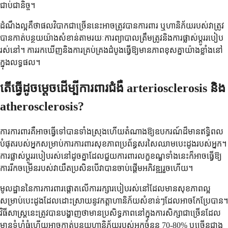
ជាប់ជានិច្ច។
ដំណឹងល្អគឺថាផលវិបាកជាច្រើននេះអាចត្រូវបានការពារ ឬហានិភ័យរបស់វាត្រូវ
បានកាត់បន្ថយយ៉ាងសំខាន់តាមរយៈការព្យាបាលត្រឹមត្រូវនិងការផ្លាស់ប្តូររបៀប
រស់នៅ។ ការរកឃើញនិងការគ្រប់គ្រងដំបូងធ្វើឱ្យមានភាពខុសគ្នាយ៉ាងខ្លាំងនៅ
ក្នុងលទ្ធផល។
តើធ្វើដូចម្តេចដើម្បីការពារជំងឺ arteriosclerosis និង
atherosclerosis?
ការការពារគឺអាចធ្វើទៅបានទាំងស្រុងហើយតំណាងឱ្យឧបករណ៍ដ៏មានឥទ្ធិពល
បំផុតរបស់អ្នកសម្រាប់ការការពារសុខភាពប្រព័ន្ធសរសៃឈាមបេះដូងរបស់អ្នក។
ការផ្លាស់ប្តូររបៀបរស់នៅដូចគ្នាដែលជួយការពារលក្ខខណ្ឌទាំងនេះក៏អាចធ្វើឱ្យ
ការរីកចម្រើនរបស់វាយឺតប្រសិនបើវាបានចាប់ផ្តើមអភិវឌ្ឍរួចហើយ។
មូលដ្ឋាននៃការការពារផ្តោតលើការរក្សារបៀបរស់នៅដែលមានសុខភាពល្អ
សម្រាប់បេះដូងដែលដោះស្រាយនូវកត្តាហានិភ័យសំខាន់ៗដែលអាចកែប្រែបាន។
វិធីសាស្រ្តនេះត្រូវបានបង្ហាញថាមានប្រសិទ្ធភាពនៅក្នុងការសិក្សាជាច្រើនដែល
មានទំហំធំហើយអាចកាត់បន្ថយហានិភ័យរបស់អ្នកចំនួន 70-80% ឬច្រើនជាង