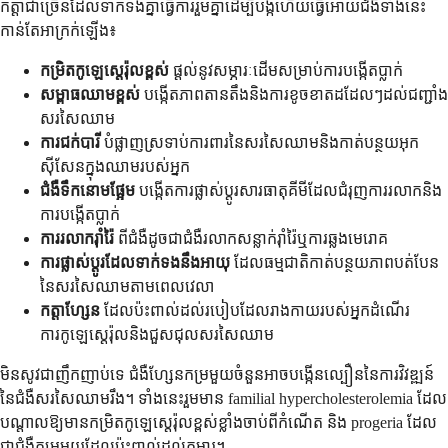
កត្តាជាច្រើនដែលទាក់ទងគ្នាធ្វើការរួមគ្នាដើម្បីបង្កហើយធ្វើអោយជំងឺទាំងនេះ
កាន់តែអាក្រក់ឡើង៖
កម្រិតកូឡេស្តេរ៉ុលខ្ពស់
ផ្តល់នូវសម្ភារៈដើមសម្រាប់ការបង្កើតប្លាក់
សម្ពាធឈាមខ្ពស់
បង្កើតភាពតានតឹងនិងការខូចខាតដដែលៗដល់ជញ្ជាំង
សរសៃឈាម
ការជក់បារី
បំផ្លាញស្រទាប់ការពារនៃសរសៃឈាមនិងកាត់បន្ថយអុក
ស៊ីសែនក្នុងឈាមរបស់អ្នក
ជំងឺទឹកនោមផ្អែម
បង្កើតការផ្លាស់ប្តូរសារធាតុគីមីដែលជំរុញការរលាកនិង
ការបង្កើតប្លាក់
ការរលាករ៉ាំរ៉ៃ
ពីជំងឺដូចជាជំងឺរលាកសន្លាក់រ៉ាំរ៉ៃឬការឆ្លងមេរោគ
ការផ្លាស់ប្តូរដែលទាក់ទងនឹងអាយុ
ដែលធម្មជាតិកាត់បន្ថយភាពបត់បែន
នៃសរសៃឈាមតាមពេលវេលា
កត្តាហ្សែន
ដែលប៉ះពាល់ដល់របៀបដែលរាងកាយរបស់អ្នកដំណើរ
ការកូឡេស្តេរ៉ុលនិងជួសជុលសរសៃឈាម
មិនសូវជាញឹកញាប់ទេ ជំងឺហ្សែនកម្រមួយចំនួនអាចបង្កើនល្បឿននៃការវិវឌ្ឍន៍
នៃជំងឺសរសៃឈាមរឹង។ ទាំងនេះរួមមាន familial hypercholesterolemia ដែល
បណ្តាលឱ្យមានកម្រិតកូឡេស្តេរ៉ុលខ្ពស់ខ្លាំងចាប់ពីកំណើត និង progeria ដែល
ជាជំងឺកម្រមួយដែលប៉ះពាល់ដល់កុមារ។