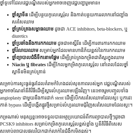
ថ្នាំទូទៅដែលវេជ្ជបណ្ឌិតរបស់អ្នកអាចចេញវេជ្ជបញ្ជារួមមាន៖
ថ្នាំស្តាទីន
ដើម្បីបន្ថយកូលេស្តេរ៉ុល និងកាត់បន្ថយការរលាកនៅជញ្ជាំង
សរសៃឈាម
ថ្នាំគ្រប់គ្រងសម្ពាធឈាម
ដូចជា ACE inhibitors, beta-blockers, ឬ
diuretics
ថ្នាំប្រឆាំងនឹងការកកឈាម
ដូចជាអាស្ពីរីន ដើម្បីការពារការកកឈាម
ថ្នាំរំលាយឈាម
សម្រាប់អ្នកដែលមានហានិភ័យខ្ពស់នៃការកកឈាម
ថ្នាំព្យាបាលជំងឺទឹកនោមផ្អែម
ដើម្បីគ្រប់គ្រងកម្រិតជាតិស្ករក្នុងឈាម
Niacin ឬ fibrates
ដើម្បីកែលម្អកម្រិតកូលេស្តេរ៉ុល នៅពេលដែលថ្នាំ
ស្តាទីនមិនគ្រប់គ្រាន់
សម្រាប់ការស្ទះធ្ងន់ធ្ងរដែលគំរាមកំហែងដល់សុខភាពរបស់អ្នក វេជ្ជបណ្ឌិតរបស់
អ្នកអាចណែនាំនីតិវិធីដើម្បីស្តារលំហូរឈាមឡើងវិញ។ នេះអាចរួមបញ្ចូលទាំង
angioplasty ជាមួយនឹងការដាក់ stent ដើម្បីបើកសរសៃឈាមដែលស្ទះ ឬការវះ
កាត់ bypass ដើម្បីបង្កើតផ្លូវថ្មីសម្រាប់លំហូរឈាមជុំវិញសរសៃឈាមដែលស្ទះ។
កម្រណាស់ មនុស្សខ្លះអាចទទួលបានអត្ថប្រយោជន៍ពីការព្យាបាលថ្មីៗដូចជា
PCSK9 inhibitors សម្រាប់កម្រិតកូលេស្តេរ៉ុលខ្ពស់ខ្លាំង ឬនីតិវិធីពិសេស
សម្រាប់ព្យាបាលផលវិបាកជាក់លាក់នៃជំងឺកម្រិតខ្ពស់។