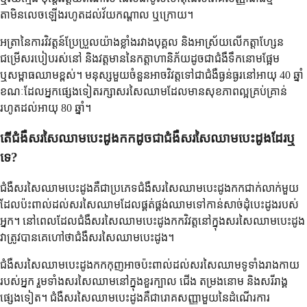
តាមិនលេចឡើងរហូតដល់វ័យកណ្តាល ឬក្រោយ។
អត្រានៃការវិវត្តន៍ប្រែប្រួលយ៉ាងខ្លាំងរវាងបុគ្គល និងអាស្រ័យលើកត្តាហ្សែន
ជម្រើសរបៀបរស់នៅ និងវត្តមាននៃកត្តាហានិភ័យដូចជាជំងឺទឹកនោមផ្អែម
ឬសម្ពាធឈាមខ្ពស់។ មនុស្សមួយចំនួនអាចវិវត្តទៅជាជំងឺធ្ងន់ធ្ងរនៅអាយុ 40 ឆ្នាំ
ខណៈដែលអ្នកផ្សេងទៀតរក្សាសរសៃឈាមដែលមានសុខភាពល្អគ្រប់គ្រាន់
រហូតដល់អាយុ 80 ឆ្នាំ។
តើជំងឺសរសៃឈាមបេះដូងកកដូចជាជំងឺសរសៃឈាមបេះដូងដែរឬ
ទេ?
ជំងឺសរសៃឈាមបេះដូងគឺជាប្រភេទជំងឺសរសៃឈាមបេះដូងកកជាក់លាក់មួយ
ដែលប៉ះពាល់ដល់សរសៃឈាមដែលផ្គត់ផ្គង់ឈាមទៅកាន់សាច់ដុំបេះដូងរបស់
អ្នក។ នៅពេលដែលជំងឺសរសៃឈាមបេះដូងកកវិវត្តនៅក្នុងសរសៃឈាមបេះដូង
វាត្រូវបានគេហៅថាជំងឺសរសៃឈាមបេះដូង។
ជំងឺសរសៃឈាមបេះដូងកកកុញអាចប៉ះពាល់ដល់សរសៃឈាមទូទាំងរាងកាយ
របស់អ្នក រួមទាំងសរសៃឈាមនៅក្នុងខួរក្បាល ជើង តម្រងនោម និងសរីរាង្គ
ផ្សេងទៀត។ ជំងឺសរសៃឈាមបេះដូងគឺជារោគសញ្ញាមួយនៃដំណើរការ