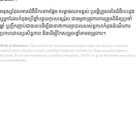
មនុស្សដែលមានជំងឺទឹកនោមផ្អែម សម្ពាធឈាមខ្ពស់ ប្រវត្តិគ្រួសារនៃជំងឺបេះដូង
ឬអ្នកដែលកំពុងប្រើថ្នាំបន្ថយកូលេស្តេរ៉ុល ជាធម្មតាត្រូវការការត្រួតពិនិត្យប្រចាំ
ឆ្នាំ ឬញឹកញាប់ជាងនេះដើម្បីធានាថាការព្យាបាលរបស់ពួកគេកំពុងដំណើរការ
ប្រកបដោយប្រសិទ្ធភាព និងដើម្បីកែសម្រួលថ្នាំតាមតម្រូវការ។
Medical Disclaimer:
This article is for informational purposes only and does not constitute
medical advice. Always consult a qualified healthcare provider for diagnosis and treatment
decisions. If you are experiencing a medical emergency, call 911 or go to the nearest emergency
room immediately.