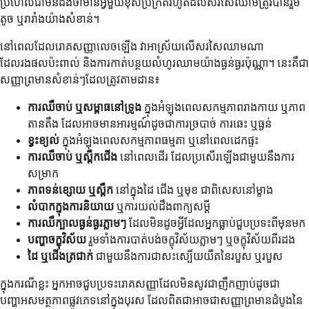
ប្រហែលជាមិនដឹងថាមានអ្វីមួយខុសប្រក្រតីរហូតដល់សរសៃឈាមត្រូវបានរួម
តូច ឬរារាំងយ៉ាងសំខាន់។
នៅពេលដែលរោគសញ្ញាលេចឡើង វាអាស្រ័យលើសរសៃឈាមណា
ដែលរងផលប៉ះពាល់ និងការកាត់បន្ថយលំហូរឈាមយ៉ាងធ្ងន់ធ្ងរប៉ុណ្ណា។ នេះគឺជា
សញ្ញាព្រមានសំខាន់ៗដែលត្រូវតាមដាន៖
ការឈឺចាប់ ឬសម្ពាធនៅទ្រូង
ក្នុងអំឡុងពេលសកម្មភាពរាងកាយ ឬភាព
តានតឹង ដែលអាចមានអារម្មណ៍ដូចជាការច្របាច់ ការឆេះ ឬធ្ងន់
ខ្វះខ្យល់
ក្នុងអំឡុងពេលសកម្មភាពធម្មតា ឬនៅពេលដេកផ្ទះ
ការឈឺចាប់ ឬស្ពឹកជើង
នៅពេលដើរ ដែលប្រសើរឡើងជាមួយនឹងការ
សម្រាក
ភាពទន់ខ្សោយ ឬស្ពឹក
នៅក្នុងដៃ ជើង ឬមុខ ជាពិសេសនៅម្ខាង
លំបាកក្នុងការនិយាយ
ឬការយល់ដឹងពាក្យសម្ដី
ការឈឺក្បាលធ្ងន់ធ្ងរភ្លាមៗ
ដែលមិនដូចអ្វីដែលអ្នកធ្លាប់ជួបប្រទះពីមុនមក
បញ្ហាចក្ខុវិស័យ
រួមទាំងការបាត់បង់ចក្ខុវិស័យភ្លាមៗ ឬចក្ខុវិស័យពីរដង
ដៃ ឬជើងត្រជាក់
ជាមួយនឹងការជាសះស្បើយយឺតនៃរបួស ឬរបួស
ក្នុងករណីខ្លះ អ្នកអាចជួបប្រទះរោគសញ្ញាដែលមិនសូវជាញឹកញាប់ដូចជា
បញ្ហាអសមត្ថភាពផ្លូវភេទនៅក្នុងបុរស ដែលពិតជាអាចជាសញ្ញាព្រមានដំបូងនៃ