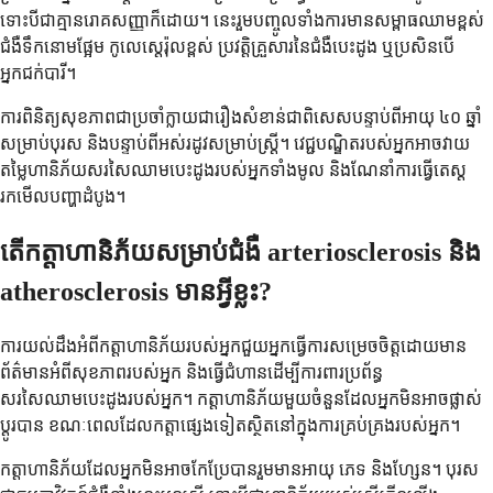
ទោះបីជាគ្មានរោគសញ្ញាក៏ដោយ។ នេះរួមបញ្ចូលទាំងការមានសម្ពាធឈាមខ្ពស់
ជំងឺទឹកនោមផ្អែម កូលេស្តេរ៉ុលខ្ពស់ ប្រវត្តិគ្រួសារនៃជំងឺបេះដូង ឬប្រសិនបើ
អ្នកជក់បារី។
ការពិនិត្យសុខភាពជាប្រចាំក្លាយជារឿងសំខាន់ជាពិសេសបន្ទាប់ពីអាយុ ៤០ ឆ្នាំ
សម្រាប់បុរស និងបន្ទាប់ពីអស់រដូវសម្រាប់ស្ត្រី។ វេជ្ជបណ្ឌិតរបស់អ្នកអាចវាយ
តម្លៃហានិភ័យសរសៃឈាមបេះដូងរបស់អ្នកទាំងមូល និងណែនាំការធ្វើតេស្ត
រកមើលបញ្ហាដំបូង។
តើកត្តាហានិភ័យសម្រាប់ជំងឺ arteriosclerosis និង
atherosclerosis មានអ្វីខ្លះ?
ការយល់ដឹងអំពីកត្តាហានិភ័យរបស់អ្នកជួយអ្នកធ្វើការសម្រេចចិត្តដោយមាន
ព័ត៌មានអំពីសុខភាពរបស់អ្នក និងធ្វើជំហានដើម្បីការពារប្រព័ន្ធ
សរសៃឈាមបេះដូងរបស់អ្នក។ កត្តាហានិភ័យមួយចំនួនដែលអ្នកមិនអាចផ្លាស់
ប្តូរបាន ខណៈពេលដែលកត្តាផ្សេងទៀតស្ថិតនៅក្នុងការគ្រប់គ្រងរបស់អ្នក។
កត្តាហានិភ័យដែលអ្នកមិនអាចកែប្រែបានរួមមានអាយុ ភេទ និងហ្សែន។ បុរស