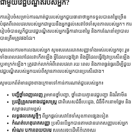
ជាមួយវេជ្ជបណ្ឌិតរបស់អ្នក?
ការរៀបចំសម្រាប់ការណាត់ជួបរបស់អ្នកជួយធានាថាអ្នកទទួលបានតម្លៃច្រើន
បំផុតពីពេលវេលារបស់អ្នកជាមួយនឹងអ្នកផ្តល់សេវាថែទាំសុខភាពរបស់អ្នក។ ការ
រៀបចំបានល្អក៏ជួយវេជ្ជបណ្ឌិតរបស់អ្នកធ្វើការវាយតម្លៃ និងការណែនាំព្យាបាល
បានត្រឹមត្រូវផងដែរ។
មុនពេលការមកលេងរបស់អ្នក សូមសរសេររោគសញ្ញាទាំងអស់របស់អ្នកចុះ រួម
ទាំងពេលវេលាដែលវាកើតឡើង អ្វីដែលបង្កឱ្យវា និងអ្វីដែលធ្វើឱ្យវាប្រសើរឡើង
ឬអាក្រក់ឡើង។ ត្រូវជាក់លាក់អំពីពេលវេលា រយៈពេល និងភាពធ្ងន់ធ្ងរដើម្បីជួយ
វេជ្ជបណ្ឌិតរបស់អ្នកយល់ពីស្ថានភាពរបស់អ្នកបានប្រសើរជាង។
សូមយកព័ត៌មានដូចខាងក្រោមទៅកាន់ការណាត់ជួបរបស់អ្នក៖
បញ្ជីថ្នាំពេញលេញ
រួមមានថ្នាំបញ្ជា, ថ្នាំដោយគ្មានវេជ្ជបញ្ជា និងវីតាមីន
ប្រវត្តិគ្រួសារខាងវេជ្ជសាស្ត្រ
ជាពិសេសជំងឺបេះដូង, ជំងឺទឹកនោមផ្អែម និង
សម្ពាធឈាមខ្ពស់
លទ្ធផលតេស្តថ្មីៗ
ពីអ្នកផ្តល់សេវាថែទាំសុខភាពផ្សេងទៀត
កំណត់ហេតុរោគសញ្ញា
ប្រសិនបើអ្នកបានតាមដានរោគសញ្ញារបស់អ្នក
សំណួរ ឬការព្រួយបារម្ភ
សរសេរចុះដើម្បីកុំភ្លេចសួរ