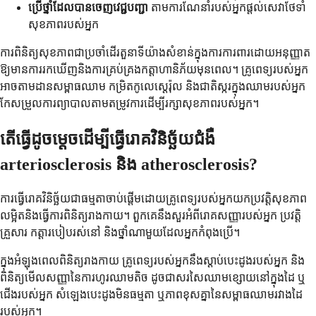
ប្រើថ្នាំដែលបានចេញវេជ្ជបញ្ជា
តាមការណែនាំរបស់អ្នកផ្តល់សេវាថែទាំ
សុខភាពរបស់អ្នក
ការពិនិត្យសុខភាពជាប្រចាំដើរតួនាទីយ៉ាងសំខាន់ក្នុងការការពារដោយអនុញ្ញាត
ឱ្យមានការរកឃើញនិងការគ្រប់គ្រងកត្តាហានិភ័យមុនពេល។ គ្រូពេទ្យរបស់អ្នក
អាចតាមដានសម្ពាធឈាម កម្រិតកូលេស្តេរ៉ុល និងជាតិស្ករក្នុងឈាមរបស់អ្នក
កែសម្រួលការព្យាបាលតាមតម្រូវការដើម្បីរក្សាសុខភាពរបស់អ្នក។
តើធ្វើដូចម្តេចដើម្បីធ្វើរោគវិនិច្ឆ័យជំងឺ
arteriosclerosis និង atherosclerosis?
ការធ្វើរោគវិនិច្ឆ័យជាធម្មតាចាប់ផ្តើមដោយគ្រូពេទ្យរបស់អ្នកយកប្រវត្តិសុខភាព
លម្អិតនិងធ្វើការពិនិត្យរាងកាយ។ ពួកគេនឹងសួរអំពីរោគសញ្ញារបស់អ្នក ប្រវត្តិ
គ្រួសារ កត្តារបៀបរស់នៅ និងថ្នាំណាមួយដែលអ្នកកំពុងប្រើ។
ក្នុងអំឡុងពេលពិនិត្យរាងកាយ គ្រូពេទ្យរបស់អ្នកនឹងស្តាប់បេះដូងរបស់អ្នក និង
ពិនិត្យមើលសញ្ញានៃការហូរឈាមតិច ដូចជាសរសៃឈាមខ្សោយនៅក្នុងដៃ ឬ
ជើងរបស់អ្នក សំឡេងបេះដូងមិនធម្មតា ឬភាពខុសគ្នានៃសម្ពាធឈាមរវាងដៃ
របស់អ្នក។