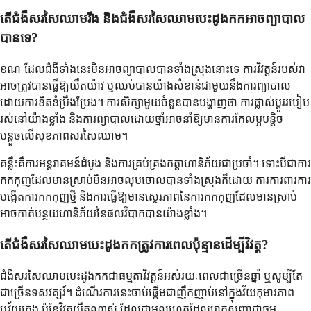
តើជំងឺសរសៃឈាមរឹង និងជំងឺសរសៃឈាមបេះដូងកកអាចព្យាបាល
បានទេ?
ខណៈដែលជំងឺទាំងនេះមិនអាចព្យាបាលបានទាំងស្រុងនោះទេ ការវិវត្តន៍របស់វា
អាចត្រូវបានធ្វើឱ្យយឺតយ៉ាវ ឬឈប់បានយ៉ាងសំខាន់ជាមួយនឹងការព្យាបាល
ដោយការខិតខំប្រឹងប្រែង។ ការសិក្សាមួយចំនួនបានបង្ហាញថា ការផ្លាស់ប្តូររបៀប
រស់នៅយ៉ាងខ្លាំង និងការព្យាបាលដោយថ្នាំអាចនាំឱ្យមានការកែលម្អបន្តិច
បន្តួចលើសុខភាពសរសៃឈាម។
គន្លឹះគឺការអន្តរាគមន៍ដំបូង និងការគ្រប់គ្រងកត្តាហានិភ័យជាប្រចាំ។ ទោះបីជាការ
កកកុញដែលមានស្រាប់មិនអាចលុបចោលបានទាំងស្រុងក៏ដោយ ការការពារការ
បង្កើតការកកកុញថ្មី និងការធ្វើឱ្យមានស្ថេរភាពនៃការកកកុញដែលមានស្រាប់
អាចកាត់បន្ថយហានិភ័យនៃផលវិបាកបានយ៉ាងខ្លាំង។
តើជំងឺសរសៃឈាមបេះដូងកកត្រូវការពេលប៉ុន្មានដើម្បីវិវត្ត?
ជំងឺសរសៃឈាមបេះដូងកកជាធម្មតាវិវត្តន៍អស់រយៈពេលជាច្រើនឆ្នាំ ឬសូម្បីតែ
ជាច្រើនទសវត្សរ៍។ ដំណើរការនេះចាប់ផ្តើមជាញឹកញាប់នៅក្នុងវ័យកុមារភាព
ឬវ័យក្មេង ប៉ុន្តែវិវត្តយឺតណាស់ ដែលជាមូលហេតុដែលរោគសញ្ញាជាធម្ម