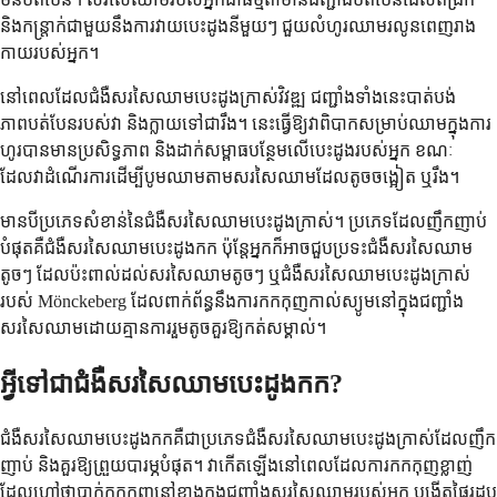
និងកន្ត្រាក់ជាមួយនឹងការវាយបេះដូងនីមួយៗ ជួយលំហូរឈាមរលូនពេញរាង
កាយរបស់អ្នក។
នៅពេលដែលជំងឺសរសៃឈាមបេះដូងក្រាស់វិវឌ្ឍ ជញ្ជាំងទាំងនេះបាត់បង់
ភាពបត់បែនរបស់វា និងក្លាយទៅជារឹង។ នេះធ្វើឱ្យវាពិបាកសម្រាប់ឈាមក្នុងការ
ហូរបានមានប្រសិទ្ធភាព និងដាក់សម្ពាធបន្ថែមលើបេះដូងរបស់អ្នក ខណៈ
ដែលវាដំណើរការដើម្បីបូមឈាមតាមសរសៃឈាមដែលតូចចង្អៀត ឬរឹង។
មានបីប្រភេទសំខាន់នៃជំងឺសរសៃឈាមបេះដូងក្រាស់។ ប្រភេទដែលញឹកញាប់
បំផុតគឺជំងឺសរសៃឈាមបេះដូងកក ប៉ុន្តែអ្នកក៏អាចជួបប្រទះជំងឺសរសៃឈាម
តូចៗ ដែលប៉ះពាល់ដល់សរសៃឈាមតូចៗ ឬជំងឺសរសៃឈាមបេះដូងក្រាស់
របស់ Mönckeberg ដែលពាក់ព័ន្ធនឹងការកកកុញកាល់ស្យូមនៅក្នុងជញ្ជាំង
សរសៃឈាមដោយគ្មានការរួមតូចគួរឱ្យកត់សម្គាល់។
អ្វីទៅជាជំងឺសរសៃឈាមបេះដូងកក?
ជំងឺសរសៃឈាមបេះដូងកកគឺជាប្រភេទជំងឺសរសៃឈាមបេះដូងក្រាស់ដែលញឹក
ញាប់ និងគួរឱ្យព្រួយបារម្ភបំផុត។ វាកើតឡើងនៅពេលដែលការកកកុញខ្លាញ់
ដែលហៅថាប្លាក់កកកុញនៅខាងក្នុងជញ្ជាំងសរសៃឈាមរបស់អ្នក បង្កើតផ្ទៃរដុប