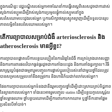
ក្នុងករណីខ្លះ វេជ្ជបណ្ឌិតរបស់អ្នកអាចណែនាំការធ្វើតេស្តពិសេសដូចជាការវាស់
ស្ទង់កាល់ស្យូមដើម្បីវាស់ស្ទង់ការប្រមូលផ្តុំកាល់ស្យូមនៅក្នុង
សរសៃឈាមបេះដូងរបស់អ្នក ឬការសិក្សាថតរូបស្មុគស្មាញដើម្បីទទួលបានរូប
ភាពលម្អិតនៃសរសៃឈាមរបស់អ្នក។
តើការព្យាបាលសម្រាប់ជំងឺ arteriosclerosis និង
atherosclerosis មានអ្វីខ្លះ?
ការព្យាបាលផ្តោតលើការបន្ថយល្បឿននៃការវិវត្តនៃជំងឺ ការគ្រប់គ្រងរោគសញ្ញា
និងការការពារផលវិបាកធ្ងន់ធ្ងរដូចជាការគាំងបេះដូង និងការគាំងខួរក្បាល។ វិធី
សាស្រ្តល្អបំផុតជាធម្មតារួមបញ្ចូលការផ្លាស់ប្តូររបៀបរស់នៅជាមួយថ្នាំដែលត្រូវ
បានសម្របសម្រួលទៅនឹងតម្រូវការ និងហានិភ័យជាក់លាក់របស់អ្នក។
ផែនការព្យាបាលរបស់អ្នកទំនងជានឹងរួមបញ្ចូលថ្នាំដើម្បីដោះស្រាយគ្រប់ទិដ្ឋភាព
នៃស្ថានភាពរបស់អ្នក។ ទាំងនេះអាចរួមបញ្ចូល statins ដើម្បីបន្ថយកូលេស្តេរ៉ុល
ថ្នាំសម្ពាធឈាម ថ្នាំបន្ថយឈាមដើម្បីការពារការកកឈាម ឬថ្នាំទឹកនោមផ្អែម
ប្រសិនបើចាំបាច់។