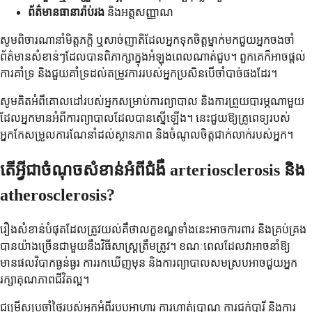
ព័ត៌មានធានារ៉ាប់រង
និងអត្តសញ្ញាណ
សូមពិចារណានាំមិត្តភក្តិ ឬសាច់ញាតិដែលអ្នកទុកចិត្តម្នាក់មកជួយអ្នកចងចាំ
ព័ត៌មានសំខាន់ៗដែលបានពិភាក្សាក្នុងអំឡុងពេលណាត់ជួប។ ពួកគេក៏អាចផ្តល់
ការគាំទ្រ និងជួយគាំទ្រដល់តម្រូវការរបស់អ្នកប្រសិនបើចាំបាច់ផងដែរ។
សូមគិតអំពីគោលដៅរបស់អ្នកសម្រាប់ការព្យាបាល និងការព្រួយបារម្ភណាមួយ
ដែលអ្នកមានអំពីការព្យាបាលដែលបានស្នើឡើង។ នេះជួយឱ្យគ្រូពេទ្យរបស់
អ្នកកែសម្រួលការណែនាំដល់ស្ថានភាព និងចំណូលចិត្តជាក់លាក់របស់អ្នក។
តើអ្វីជាចំណុចសំខាន់អំពីជំងឺ arteriosclerosis និង
atherosclerosis?
រឿងសំខាន់បំផុតដែលត្រូវយល់គឺថាលក្ខខណ្ឌទាំងនេះអាចការពារ និងគ្រប់គ្រង
បានយ៉ាងច្រើនជាមួយនឹងវិធីសាស្រ្តត្រឹមត្រូវ។ ខណៈពេលដែលវាអាចនាំឱ្យ
មានផលវិបាកធ្ងន់ធ្ងរ ការរកឃើញមុន និងការព្យាបាលសមស្របអាចជួយអ្នក
រក្សាគុណភាពជីវិតល្អ។
ជម្រើសប្រចាំថ្ងៃរបស់អ្នកអំពីរបបអាហារ ការហាត់ប្រាណ ការជក់បារី និងការ