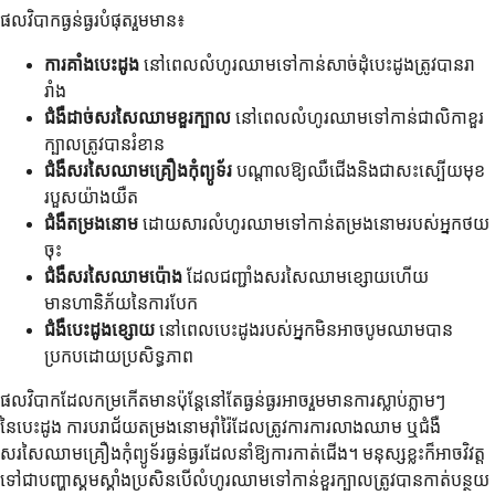
ផលវិបាកធ្ងន់ធ្ងរបំផុតរួមមាន៖
ការគាំងបេះដូង
នៅពេលលំហូរឈាមទៅកាន់សាច់ដុំបេះដូងត្រូវបានរា
រាំង
ជំងឺដាច់សរសៃឈាមខួរក្បាល
នៅពេលលំហូរឈាមទៅកាន់ជាលិកាខួរ
ក្បាលត្រូវបានរំខាន
ជំងឺសរសៃឈាមគ្រឿងកុំព្យូទ័រ
បណ្តាលឱ្យឈឺជើងនិងជាសះស្បើយមុខ
របួសយ៉ាងយឺត
ជំងឺតម្រងនោម
ដោយសារលំហូរឈាមទៅកាន់តម្រងនោមរបស់អ្នកថយ
ចុះ
ជំងឺសរសៃឈាមប៉ោង
ដែលជញ្ជាំងសរសៃឈាមខ្សោយហើយ
មានហានិភ័យនៃការបែក
ជំងឺបេះដូងខ្សោយ
នៅពេលបេះដូងរបស់អ្នកមិនអាចបូមឈាមបាន
ប្រកបដោយប្រសិទ្ធភាព
ផលវិបាកដែលកម្រកើតមានប៉ុន្តែនៅតែធ្ងន់ធ្ងរអាចរួមមានការស្លាប់ភ្លាមៗ
នៃបេះដូង ការបរាជ័យតម្រងនោមរ៉ាំរ៉ៃដែលត្រូវការការលាងឈាម ឬជំងឺ
សរសៃឈាមគ្រឿងកុំព្យូទ័រធ្ងន់ធ្ងរដែលនាំឱ្យការកាត់ជើង។ មនុស្សខ្លះក៏អាចវិវត្ត
ទៅជាបញ្ហាស្គមស្គាំងប្រសិនបើលំហូរឈាមទៅកាន់ខួរក្បាលត្រូវបានកាត់បន្ថយ