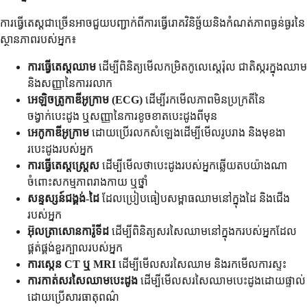
ការធ្វើតេស្តជាច្រើនអាចជួយបញ្ជាក់ពីការធ្វើរោគវិនិច្ឆ័យនិងកំណត់ភាពធ្ងន់ធ្ងរនៃ
ស្ថានភាពរបស់អ្នក៖
ការធ្វើតេស្តឈាម
ដើម្បីពិនិត្យមើលកម្រិតកូលេស្តេរ៉ុល ជាតិស្ករក្នុងឈាម
និងសញ្ញានៃការរលាក
អេឡិចត្រូកាឌីអូក្រាម (ECG)
ដើម្បីរកមើលភាពមិនប្រក្រតីនៃ
ចង្វាក់បេះដូង ឬសញ្ញានៃការខូចខាតបេះដូងពីមុន
អេកូកាឌីអូក្រាម
ដោយប្រើរលកសំឡេងដើម្បីមើលរូបរាង និងមុខងា
របេះដូងរបស់អ្នក
ការធ្វើតេស្តស្ត្រេស
ដើម្បីមើលថាបេះដូងរបស់អ្នកឆ្លើយតបយ៉ាងណា
ចំពោះសកម្មភាពរាងកាយ ឬថ្នាំ
សន្ទស្សន៍ជង្គង់-ដៃ
ដែលប្រៀបធៀបសម្ពាធឈាមនៅក្នុងដៃ និងជើង
របស់អ្នក
អ៊ុលត្រាសោនការ៉ូទីដ
ដើម្បីពិនិត្យសរសៃឈាមនៅក្នុងករបស់អ្នកដែល
ផ្គត់ផ្គង់ខួរក្បាលរបស់អ្នក
ការស្កេន CT ឬ MRI
ដើម្បីមើលសរសៃឈាម និងរកមើលការស្ទះ
ការកាត់សរសៃឈាមបេះដូង
ដើម្បីមើលសរសៃឈាមបេះដូងដោយផ្ទាល់
ដោយប្រើសារធាតុពណ៌