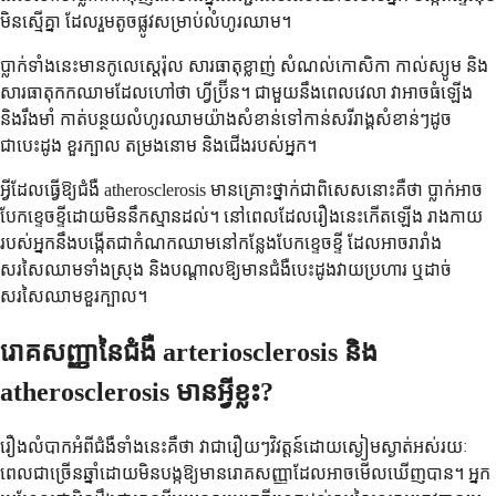
មិនស្មើគ្នា ដែលរួមតូចផ្លូវសម្រាប់លំហូរឈាម។
ប្លាក់ទាំងនេះមានកូលេស្តេរ៉ុល សារធាតុខ្លាញ់ សំណល់កោសិកា កាល់ស្យូម និង
សារធាតុកកឈាមដែលហៅថា ហ្វីប្រ៊ីន។ ជាមួយនឹងពេលវេលា វាអាចធំឡើង
និងរឹងមាំ កាត់បន្ថយលំហូរឈាមយ៉ាងសំខាន់ទៅកាន់សរីរាង្គសំខាន់ៗដូច
ជាបេះដូង ខួរក្បាល តម្រងនោម និងជើងរបស់អ្នក។
អ្វីដែលធ្វើឱ្យជំងឺ atherosclerosis មានគ្រោះថ្នាក់ជាពិសេសនោះគឺថា ប្លាក់អាច
បែកខ្ទេចខ្ទីដោយមិននឹកស្មានដល់។ នៅពេលដែលរឿងនេះកើតឡើង រាងកាយ
របស់អ្នកនឹងបង្កើតជាកំណកឈាមនៅកន្លែងបែកខ្ទេចខ្ទី ដែលអាចរារាំង
សរសៃឈាមទាំងស្រុង និងបណ្តាលឱ្យមានជំងឺបេះដូងវាយប្រហារ ឬដាច់
សរសៃឈាមខួរក្បាល។
រោគសញ្ញានៃជំងឺ arteriosclerosis និង
atherosclerosis មានអ្វីខ្លះ?
រឿងលំបាកអំពីជំងឺទាំងនេះគឺថា វាជារឿយៗវិវត្តន៍ដោយស្ងៀមស្ងាត់អស់រយៈ
ពេលជាច្រើនឆ្នាំដោយមិនបង្កឱ្យមានរោគសញ្ញាដែលអាចមើលឃើញបាន។ អ្នក