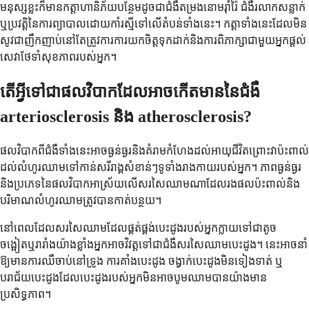
មនុស្សខ្លះក៏មានកត្តាហានិភ័យបន្ថែមដូចជាជំងឺតម្រងនោមរ៉ាំរ៉ៃ ជំងឺរលាកសន្លាក់
ឬប្រវត្តិនៃការព្យាបាលដោយកាំរស្មីទៅលើតំបន់ទាំងនេះ។ កត្តាទាំងនេះដែលមិន
សូវជាញឹកញាប់នៅតែត្រូវការការយកចិត្តទុកដាក់និងការពិភាក្សាជាមួយអ្នកផ្តល់
សេវាថែទាំសុខភាពរបស់អ្នក។
តើអ្វីទៅជាផលវិបាកដែលអាចកើតមាននៃជំងឺ
arteriosclerosis និង atherosclerosis?
ផលវិបាកពីជំងឺទាំងនេះអាចធ្ងន់ធ្ងរនិងគំរាមកំហែងដល់អាយុជីវិតព្រោះវាប៉ះពាល់
ដល់លំហូរឈាមទៅកាន់សរីរាង្គសំខាន់ៗទូទាំងរាងកាយរបស់អ្នក។ ភាពធ្ងន់ធ្ងរ
និងប្រភេទនៃផលវិបាកអាស្រ័យលើសរសៃឈាមណាដែលរងផលប៉ះពាល់និង
បរិមាណលំហូរឈាមត្រូវបានកាត់បន្ថយ។
នៅពេលដែលសរសៃឈាមដែលផ្គត់ផ្គង់បេះដូងរបស់អ្នកក្លាយទៅជាតូច
ចង្អៀតឬរារាំងយ៉ាងខ្លាំងអ្នកអាចវិវត្តទៅជាជំងឺសរសៃឈាមបេះដូង។ នេះអាចនាំ
ឱ្យមានការឈឺចាប់នៅទ្រូង ការគាំងបេះដូង ចង្វាក់បេះដូងមិនទៀងទាត់ ឬ
បរាជ័យបេះដូងដែលបេះដូងរបស់អ្នកមិនអាចបូមឈាមបានយ៉ាងមាន
ប្រសិទ្ធភាព។