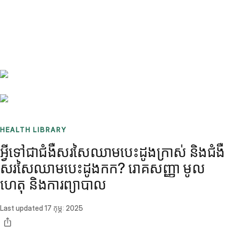
Benchmarks
Stories
FAQ
Sign up / Log in
HEALTH LIBRARY
អ្វីទៅជាជំងឺសរសៃឈាមបេះដូងក្រាស់ និងជំងឺ
សរសៃឈាមបេះដូងកក? រោគសញ្ញា មូល
ហេតុ និងការព្យាបាល
Last updated
17 កុម្ភៈ 2025