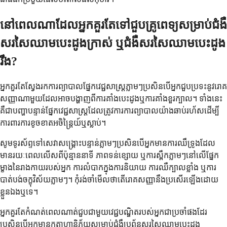
នៅពេលណាដែលអ្នកគួរតែទៅជួបគ្រូពេទ្យសម្រាប់ជំងឺ
សរសៃឈាមបេះដូងក្រាស់ ឬជំងឺសរសៃឈាមបេះដូង
រឹង?
អ្នកគួរតែស្វែងរកការព្យាបាលផ្នែកវេជ្ជសាស្ត្រភ្លាមៗប្រសិនបើអ្នកជួបប្រទះនូវរោគ
សញ្ញាណាមួយដែលអាចបង្ហាញពីការគាំងបេះដូងឬការគាំងខួរក្បាល។ ទាំងនេះ
គឺជាបញ្ហាបន្ទាន់ផ្នែកវេជ្ជសាស្ត្រដែលត្រូវការការព្យាបាលយ៉ាងឆាប់រហ័សដើម្បី
ការពារការខូចខាតអចិន្ត្រៃយ៍ឬស្លាប់។
សូមទូរស័ព្ទទៅសេវាសង្គ្រោះបន្ទាន់ភ្លាមៗប្រសិនបើអ្នកមានការឈឺទ្រូងដែល
មានរយៈពេលលើសពីប៉ុន្មាននាទី ភាពទន់ខ្សោយ ឬការស្ពឹកភ្លាមៗនៅលើផ្នែក
ម្ខាងនៃរាងកាយរបស់អ្នក ការលំបាកក្នុងការនិយាយ ការឈឺក្បាលខ្លាំង ឬការ
បាត់បង់ចក្ខុវិស័យភ្លាមៗ។ កុំរង់ចាំមើលថាតើរោគសញ្ញានឹងប្រសើរឡើងដោយ
ខ្លួនឯងឬទេ។
អ្នកគួរតែកំណត់ពេលណាត់ជួបជាមួយវេជ្ជបណ្ឌិតរបស់អ្នកជាប្រចាំផងដែរ
ប្រសិនបើអ្នកមានកត្តាហានិភ័យសម្រាប់ជំងឺប្រព័ន្ធសរសៃឈាមបេះដូង