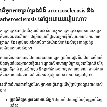
តើអ្នកអាចគ្រប់គ្រងជំងឺ arteriosclerosis និង
atherosclerosis នៅផ្ទះដោយរបៀបណា?
ការគ្រប់គ្រងនៅផ្ទះដើរតួនាទីយ៉ាងសំខាន់ក្នុងការគ្រប់គ្រងស្ថានភាពរបស់អ្នក
និងការពារផលវិបាក។ ជម្រើសប្រចាំថ្ងៃដែលអ្នកធ្វើអំពីរបបអាហារ ការហាត់
ប្រាណ និងទម្លាប់រស់នៅអាចប៉ះពាល់យ៉ាងសំខាន់ដល់សុខភាពប្រព័ន្ធ
សរសៃឈាមរបស់អ្នក។
ការបង្កើតរបបអាហារដែលមានសុខភាពល្អសម្រាប់បេះដូងគឺជាជំហានសំខាន់
បំផុតមួយដែលអ្នកអាចធ្វើបាន។ ផ្តោតលើអាហារគ្រប់គ្រាន់ដូចជាផ្លែឈើ បន្លែ
ធញ្ញជាតិគ្រាប់ ប្រូតេអ៊ីនស្គម និងខ្លាញ់ដែលមានសុខភាពល្អ ខណៈពេលដែល
កំណត់អាហារដែលបានដំណើរការ សូដ្យូមលើស និងជាតិស្ករបន្ថែម។
នេះគឺជាជំហានជាក់ស្តែងដែលអ្នកអាចធ្វើនៅផ្ទះដើម្បីគ្រប់គ្រងស្ថានភាពរបស់
អ្នក៖
ត្រួតពិនិត្យសម្ពាធឈាមរបស់អ្នក
ជាប្រចាំដោយប្រើម៉ាស៊ីនត្រួតពិនិត្យ
នៅផ្ទះ