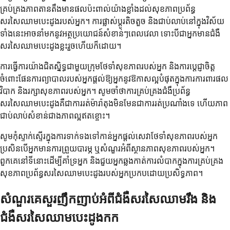
គ្រប់គ្រងភាពតានតឹងមានផលប៉ះពាល់យ៉ាងខ្លាំងដល់សុខភាពប្រព័ន្ធ
សរសៃឈាមបេះដូងរបស់អ្នក។ ការផ្លាស់ប្តូរតិចតួច និងជាប់លាប់នៅក្នុងវិស័យ
ទាំងនេះអាចនាំមកនូវអត្ថប្រយោជន៍សំខាន់ៗពេលវេលា ទោះបីជាអ្នកមានជំងឺ
សរសៃឈាមបេះដូងខ្លះរួចហើយក៏ដោយ។
ការធ្វើការយ៉ាងជិតស្និទ្ធជាមួយក្រុមថែទាំសុខភាពរបស់អ្នក និងការប្តេជ្ញាចិត្ត
ចំពោះផែនការព្យាបាលរបស់អ្នកផ្តល់ឱ្យអ្នកនូវឱកាសល្អបំផុតក្នុងការការពារផល
វិបាក និងរក្សាសុខភាពរបស់អ្នក។ សូមចាំថាការគ្រប់គ្រងជំងឺប្រព័ន្ធ
សរសៃឈាមបេះដូងគឺជាការរត់ម៉ារ៉ាតុងមិនមែនជាការរត់ប្រណាំងទេ ហើយភាព
ជាប់លាប់សំខាន់ជាងភាពល្អឥតខ្ចោះ។
សូមកុំស្ទាក់ស្ទើរក្នុងការទាក់ទងទៅកាន់អ្នកផ្តល់សេវាថែទាំសុខភាពរបស់អ្នក
ប្រសិនបើអ្នកមានការព្រួយបារម្ភ ឬសំណួរអំពីស្ថានភាពសុខភាពរបស់អ្នក។
ពួកគេនៅទីនោះដើម្បីគាំទ្រអ្នក និងជួយអ្នកឆ្លងកាត់ការលំបាកក្នុងការគ្រប់គ្រង
សុខភាពប្រព័ន្ធសរសៃឈាមបេះដូងរបស់អ្នកប្រកបដោយប្រសិទ្ធភាព។
សំណួរគេសួរញឹកញាប់អំពីជំងឺសរសៃឈាមរឹង និង
ជំងឺសរសៃឈាមបេះដូងកក