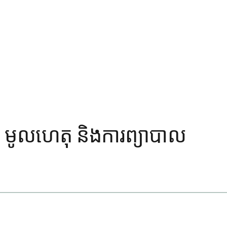
្ញា មូលហេតុ និងការព្យាបាល