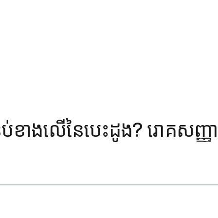
វាងបន្ទប់ខាងលើនៃបេះដូង? រោគសញ