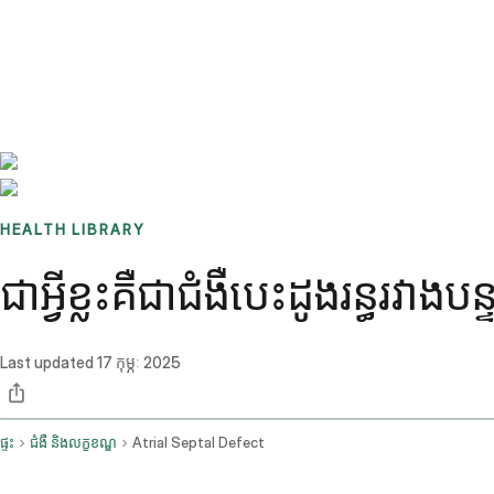
Benchmarks
Stories
FAQ
Sign up / Log in
HEALTH LIBRARY
ជាអ្វីខ្លះគឺជាជំងឺបេះដូងរន្ធរ
Last updated
17 កុម្ភៈ 2025
ផ្ទះ
ជំងឺ និងលក្ខខណ្ឌ
Atrial Septal Defect