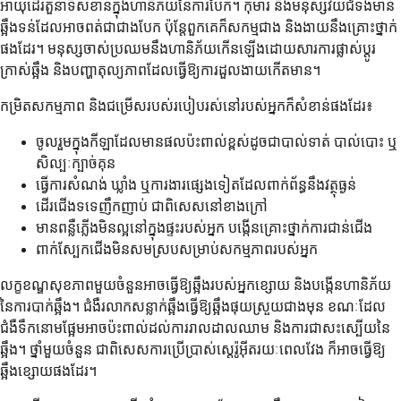
អាយុដើរតួនាទីសំខាន់ក្នុងហានិភ័យនៃការបែក។ កុមារ និងមនុស្សវ័យជំទង់មាន
ឆ្អឹងទន់ដែលអាចពត់ជាជាងបែក ប៉ុន្តែពួកគេក៏សកម្មជាង និងងាយនឹងគ្រោះថ្នាក់
ផងដែរ។ មនុស្សចាស់ប្រឈមនឹងហានិភ័យកើនឡើងដោយសារការផ្លាស់ប្តូរ
ក្រាស់ឆ្អឹង និងបញ្ហាតុល្យភាពដែលធ្វើឱ្យការដួលងាយកើតមាន។
កម្រិតសកម្មភាព និងជម្រើសរបស់របៀបរស់នៅរបស់អ្នកក៏សំខាន់ផងដែរ៖
ចូលរួមក្នុងកីឡាដែលមានផលប៉ះពាល់ខ្ពស់ដូចជាបាល់ទាត់ បាល់បោះ ឬ
សិល្បៈក្បាច់គុន
ធ្វើការសំណង់ ឃ្លាំង ឬការងារផ្សេងទៀតដែលពាក់ព័ន្ធនឹងវត្ថុធ្ងន់
ដើរជើងទទេញឹកញាប់ ជាពិសេសនៅខាងក្រៅ
មានពន្លឺភ្លើងមិនល្អនៅក្នុងផ្ទះរបស់អ្នក បង្កើនគ្រោះថ្នាក់ការជាន់ជើង
ពាក់ស្បែកជើងមិនសមស្របសម្រាប់សកម្មភាពរបស់អ្នក
លក្ខខណ្ឌសុខភាពមួយចំនួនអាចធ្វើឱ្យឆ្អឹងរបស់អ្នកខ្សោយ និងបង្កើនហានិភ័យ
នៃការបាក់ឆ្អឹង។ ជំងឺរលាកសន្លាក់ឆ្អឹងធ្វើឱ្យឆ្អឹងផុយស្រួយជាងមុន ខណៈដែល
ជំងឺទឹកនោមផ្អែមអាចប៉ះពាល់ដល់ការរាលដាលឈាម និងការជាសះស្បើយនៃ
ឆ្អឹង។ ថ្នាំមួយចំនួន ជាពិសេសការប្រើប្រាស់ស្តេរ៉ូអ៊ីតរយៈពេលវែង ក៏អាចធ្វើឱ្យ
ឆ្អឹងខ្សោយផងដែរ។