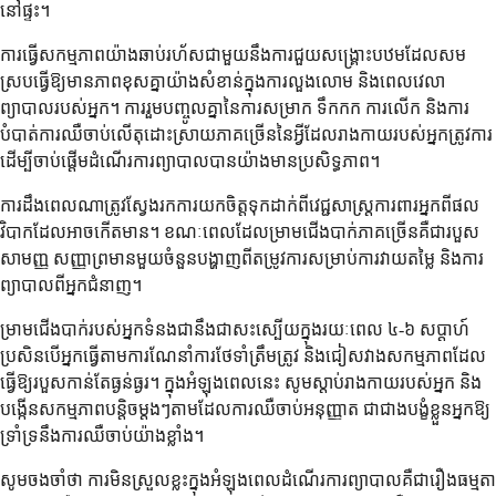
នៅផ្ទះ។
ការធ្វើសកម្មភាពយ៉ាងឆាប់រហ័សជាមួយនឹងការជួយសង្គ្រោះបឋមដែលសម
ស្របធ្វើឱ្យមានភាពខុសគ្នាយ៉ាងសំខាន់ក្នុងការលួងលោម និងពេលវេលា
ព្យាបាលរបស់អ្នក។ ការរួមបញ្ចូលគ្នានៃការសម្រាក ទឹកកក ការលើក និងការ
បំបាត់ការឈឺចាប់លើតុដោះស្រាយភាគច្រើននៃអ្វីដែលរាងកាយរបស់អ្នកត្រូវការ
ដើម្បីចាប់ផ្តើមដំណើរការព្យាបាលបានយ៉ាងមានប្រសិទ្ធភាព។
ការដឹងពេលណាត្រូវស្វែងរកការយកចិត្តទុកដាក់ពីវេជ្ជសាស្រ្តការពារអ្នកពីផល
វិបាកដែលអាចកើតមាន។ ខណៈពេលដែលម្រាមជើងបាក់ភាគច្រើនគឺជារបួស
សាមញ្ញ សញ្ញាព្រមានមួយចំនួនបង្ហាញពីតម្រូវការសម្រាប់ការវាយតម្លៃ និងការ
ព្យាបាលពីអ្នកជំនាញ។
ម្រាមជើងបាក់របស់អ្នកទំនងជានឹងជាសះស្បើយក្នុងរយៈពេល ៤-៦ សប្តាហ៍
ប្រសិនបើអ្នកធ្វើតាមការណែនាំការថែទាំត្រឹមត្រូវ និងជៀសវាងសកម្មភាពដែល
ធ្វើឱ្យរបួសកាន់តែធ្ងន់ធ្ងរ។ ក្នុងអំឡុងពេលនេះ សូមស្តាប់រាងកាយរបស់អ្នក និង
បង្កើនសកម្មភាពបន្តិចម្តងៗតាមដែលការឈឺចាប់អនុញ្ញាត ជាជាងបង្ខំខ្លួនអ្នកឱ្យ
ទ្រាំទ្រនឹងការឈឺចាប់យ៉ាងខ្លាំង។
សូមចងចាំថា ការមិនស្រួលខ្លះក្នុងអំឡុងពេលដំណើរការព្យាបាលគឺជារឿងធម្មតា