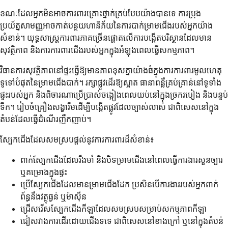
ខណៈដែលអ្នកមិនអាចការពារគ្រោះថ្នាក់គ្រប់បែបយ៉ាងបានទេ ការប្រុង
ប្រយ័ត្នសាមញ្ញអាចកាត់បន្ថយហានិភ័យនៃការបាក់ម្រាមជើងរបស់អ្នកយ៉ាង
សំខាន់។ យុទ្ធសាស្ត្រការពារភាគច្រើនផ្តោតលើការបង្កើតបរិស្ថានដែលមាន
សុវត្ថិភាព និងការការពារជើងរបស់អ្នកក្នុងអំឡុងពេលធ្វើសកម្មភាព។
វិធានការសុវត្ថិភាពនៅផ្ទះធ្វើឱ្យមានភាពខុសគ្នាយ៉ាងធំក្នុងការការពារមូលហេតុ
ទូទៅបំផុតនៃម្រាមជើងបាក់។ រក្សាផ្លូវដើរឱ្យស្អាត ធានាពន្លឺគ្រប់គ្រាន់នៅទូទាំង
ផ្ទះរបស់អ្នក និងពិចារណាប្រើប្រាស់ចង្កៀងពេលយប់នៅក្នុងច្រករបៀង និងបន្ទប់
ទឹក។ រៀបចំគ្រឿងសង្ហារឹមដើម្បីបង្កើតផ្លូវដែលច្បាស់លាស់ ជាពិសេសនៅក្នុង
តំបន់ដែលធ្វើដំណើរញឹកញាប់។
ស្បែកជើងដែលសមស្របផ្តល់នូវការការពារដ៏សំខាន់៖
ពាក់ស្បែកជើងដែលរឹងមាំ និងបិទម្រាមជើងនៅពេលធ្វើការងារសួនច្បារ
ឬគម្រោងក្នុងផ្ទះ
ប្រើស្បែកជើងដែលមានម្រាមជើងដែក ប្រសិនបើការងាររបស់អ្នកពាក់
ព័ន្ធនឹងវត្ថុធ្ងន់ ឬម៉ាស៊ីន
ជ្រើសរើសស្បែកជើងកីឡាដែលសមស្របសម្រាប់សកម្មភាពកីឡា
ជៀសវាងការដើរដោយជើងទទេ ជាពិសេសនៅខាងក្រៅ ឬនៅក្នុងតំបន់