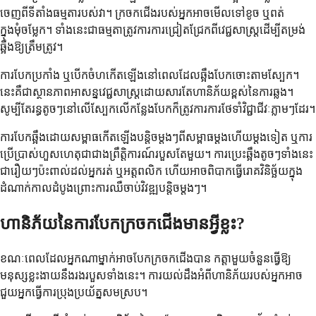
ចេញពីទីតាំងធម្មតារបស់វា។ ក្រចកជើងរបស់អ្នកអាចមើលទៅខូច ឬពត់
ក្នុងមុំចម្លែក។ ទាំងនេះជាធម្មតាត្រូវការការជ្រៀតជ្រែកពីវេជ្ជសាស្រ្តដើម្បីតម្រង់
ឆ្អឹងឱ្យត្រឹមត្រូវ។
ការបែកប្រកាំង ឬបើកចំហកើតឡើងនៅពេលដែលឆ្អឹងបែកចោះតាមស្បែក។
នេះគឺជាស្ថានភាពអាសន្នវេជ្ជសាស្រ្តដោយសារតែហានិភ័យខ្ពស់នៃការឆ្លង។
សូម្បីតែរន្ធតូចៗនៅលើស្បែកលើកន្លែងបែកក៏ត្រូវការការថែទាំវិជ្ជាជីវៈភ្លាមៗដែរ។
ការបែកឆ្អឹងដោយសម្ពាធកើតឡើងបន្តិចម្តងៗពីសម្ពាធម្តងហើយម្តងទៀត ឬការ
ប្រើប្រាស់ហួសហេតុជាជាងព្រឹត្តិការណ៍របួសតែមួយ។ ការប្រេះឆ្អឹងតូចៗទាំងនេះ
ជារឿយៗប៉ះពាល់ដល់អ្នករត់ ឬអត្តពលិក ហើយអាចពិបាកធ្វើរោគវិនិច្ឆ័យក្នុង
ដំណាក់កាលដំបូងព្រោះការឈឺចាប់វិវឌ្ឍបន្តិចម្តងៗ។
ហានិភ័យនៃការបែកក្រចកជើងមានអ្វីខ្លះ?
ខណៈពេលដែលអ្នកណាម្នាក់អាចបែកក្រចកជើងបាន កត្តាមួយចំនួនធ្វើឱ្យ
មនុស្សខ្លះងាយនឹងរងរបួសទាំងនេះ។ ការយល់ដឹងអំពីហានិភ័យរបស់អ្នកអាច
ជួយអ្នកធ្វើការប្រុងប្រយ័ត្នសមស្រប។