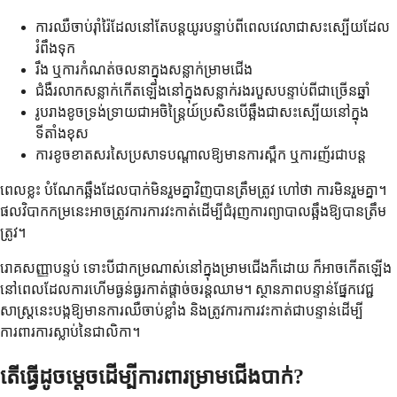
ការឈឺចាប់រ៉ាំរ៉ៃដែលនៅតែបន្តយូរបន្ទាប់ពីពេលវេលាជាសះស្បើយដែល
រំពឹងទុក
រឹង ឬការកំណត់ចលនាក្នុងសន្លាក់ម្រាមជើង
ជំងឺរលាកសន្លាក់កើតឡើងនៅក្នុងសន្លាក់រងរបួសបន្ទាប់ពីជាច្រើនឆ្នាំ
រូបរាងខូចទ្រង់ទ្រាយជាអចិន្ត្រៃយ៍ប្រសិនបើឆ្អឹងជាសះស្បើយនៅក្នុង
ទីតាំងខុស
ការខូចខាតសរសៃប្រសាទបណ្តាលឱ្យមានការស្ពឹក ឬការញ័រជាបន្ត
ពេលខ្លះ បំណែកឆ្អឹងដែលបាក់មិនរួមគ្នាវិញបានត្រឹមត្រូវ ហៅថា ការមិនរួមគ្នា។
ផលវិបាកកម្រនេះអាចត្រូវការការវះកាត់ដើម្បីជំរុញការព្យាបាលឆ្អឹងឱ្យបានត្រឹម
ត្រូវ។
រោគសញ្ញាបន្ទប់ ទោះបីជាកម្រណាស់នៅក្នុងម្រាមជើងក៏ដោយ ក៏អាចកើតឡើង
នៅពេលដែលការហើមធ្ងន់ធ្ងរកាត់ផ្តាច់ចរន្តឈាម។ ស្ថានភាពបន្ទាន់ផ្នែកវេជ្ជ
សាស្ត្រនេះបង្កឱ្យមានការឈឺចាប់ខ្លាំង និងត្រូវការការវះកាត់ជាបន្ទាន់ដើម្បី
ការពារការស្លាប់នៃជាលិកា។
តើធ្វើដូចម្តេចដើម្បីការពារម្រាមជើងបាក់?