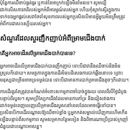
ប៉ុន្តែការឈឺចាប់ធ្ងន់ធ្ងរ ឬកាន់តែអាក្រក់ឡើងមិនមែនទេ។ សូមជឿ
ជាក់លើសភាវគតិរបស់អ្នកអំពីអារម្មណ៍របស់អ្នក ហើយកុំស្ទាក់ស្ទើរក្នុងការ
ទាក់ទងអ្នកផ្តល់សេវាថែទាំសុខភាពរបស់អ្នកប្រសិនបើមានអ្វីមួយមិនត្រឹមត្រូវ
អំពីការជាសះស្បើយរបស់អ្នក។
សំណួរដែលសួរញឹកញាប់អំពីម្រាមជើងបាក់
តើអ្នកអាចដើរលើម្រាមជើងបាក់បានទេ?
អ្នកអាចដើរលើម្រាមជើងបាក់បានញឹកញាប់ ទោះបីជាវានឹងឈឺចាប់និងមិន
ស្រួលក៏ដោយ។ សមត្ថភាពក្នុងការដើរមិនបដិសេធការបាក់ឆ្អឹងនោះទេ ព្រោះ
មនុស្សជាច្រើនអាចទ្រទម្ងន់បាន ទោះបីជាមានការបាក់ម្រាមជើងតូចៗក៏ដោយ។
ការដើរគួរតែត្រូវបានកំណត់ចំពោះសកម្មភាពចាំបាច់ក្នុងរយៈពេលពីរបីថ្ងៃដំបូង
បន្ទាប់ពីរបួស។ សូមប្រើស្បែកជើងដែលមានការគាំទ្រ និងជៀសវាងការ
ដាក់ទម្ងន់ពេញលេញលើម្រាមជើងរបួសនៅពេលដែលអាចធ្វើទៅបាន។
ប្រសិនបើការដើរបណ្តាលឱ្យឈឺចាប់ខ្លាំង ឬអ្នកកត់សម្គាល់ឃើញការហើមកើន
ឡើងបន្ទាប់ពីសកម្មភាព សូមសម្រាកបន្ថែមទៀត និងពិចារណាប្រើប្រាស់ក្រញាំ
ជំនួយជាបណ្តោះអាសន្ន។