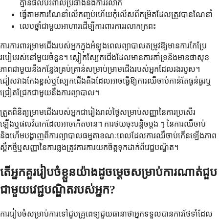
គ្មានផលប៉ះពាល់ប្រឆាំងនឹងការរលាក
ធ្វើតាមការណែនាំលើកញ្ចប់ហើយកុំលើសពីកម្រិតដែលត្រូវបានណែនាំ
លេបថ្នាំជាមួយអាហារដើម្បីការពារការរលាកក្រពះ
ការការពារម្រាមជើងរបស់អ្នកក្នុងអំឡុងពេលព្យាបាលតម្រូវឱ្យមានការកែប្រែ
របៀបរស់នៅមួយចំនួន។ ស្លៀកស្បែកជើងដែលមានការគាំទ្រនិងមានផាសុខ
ភាពជាមួយនឹងកន្លែងគ្រប់គ្រាន់សម្រាប់ម្រាមជើងរបស់អ្នកដែលរងរបួស។
ជៀសវាងកែងខ្ពស់ឬស្បែកជើងតឹងដែលអាចធ្វើឱ្យការឈឺចាប់កាន់តែធ្ងន់ធ្ងរឬ
ជ្រៀតជ្រែកជាមួយនឹងការព្យាបាល។
ត្រួតពិនិត្យម្រាមជើងរបស់អ្នកជារៀងរាល់ថ្ងៃសម្រាប់សញ្ញានៃការប្រសើរ
ឡើងឬផលវិបាកដែលអាចកើតមាន។ ការថយចុះបន្តិចម្តង ៗ នៃការឈឺចាប់
និងហើមបង្ហាញពីការព្យាបាលធម្មតាខណៈពេលដែលការឈឺចាប់កើនឡើងភាព
ស្ពឹកថ្មីឬសញ្ញានៃការឆ្លងត្រូវការការយកចិត្តទុកដាក់ពីវេជ្ជបណ្ឌិត។
តើអ្នកគួររៀបចំខ្លួនយ៉ាងដូចម្តេចសម្រាប់ការណាត់ជួប
ជាមួយវេជ្ជបណ្ឌិតរបស់អ្នក?
ការរៀបចំសម្រាប់ការទៅជួបគ្រូពេទ្យជួយធានាថាអ្នកទទួលបានការថែទាំដែល