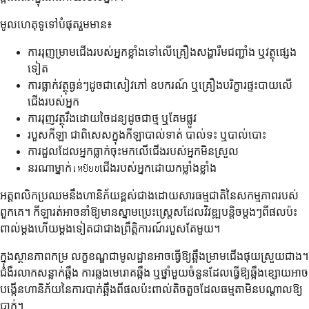
មូលហេតុទូទៅបំផុតរួមមាន៖
ការរុញម្រាមជើងរបស់អ្នកខ្លាំងទៅលើគ្រឿងសង្ហារឹមជញ្ជាំង ឬវត្ថុផ្សេង
ទៀត
ការធ្លាក់វត្ថុធ្ងន់ៗដូចជាសៀវភៅ ឧបករណ៍ ឬគ្រឿងបរិក្ខារផ្ទះបាយលើ
ជើងរបស់អ្នក
ការរុញវត្ថុរឹងដោយចៃដន្យដូចជាថ្ម ឬគែមផ្លូវ
របួសកីឡា ជាពិសេសក្នុងកីឡាបាល់ទាត់ បាល់ទះ ឬបាល់បោះ
ការដួលដែលអ្នកធ្លាក់ចុះមកលើជើងរបស់អ្នកមិនស្រួល
នរណាម្នាក់เหยียบជើងរបស់អ្នកដោយកម្លាំងខ្លាំង
អត្តពលិកប្រឈមនឹងហានិភ័យខ្ពស់ជាងដោយសារធម្មជាតិនៃសកម្មភាពរបស់
ពួកគេ។ កីឡារត់អាចនាំឱ្យមានស្នាមប្រេះស្ត្រេសដែលវិវឌ្ឍបន្តិចម្តងៗពីផលប៉ះ
ពាល់ម្តងហើយម្តងទៀតជាជាងព្រឹត្តិការណ៍របួសតែមួយ។
ក្នុងស្ថានភាពកម្រ លក្ខខណ្ឌជាមូលដ្ឋានអាចធ្វើឱ្យឆ្អឹងម្រាមជើងផុយស្រួយជាង។
ជំងឺរលាកសន្លាក់ឆ្អឹង ការឆ្លងមេរោគឆ្អឹង ឬថ្នាំមួយចំនួនដែលធ្វើឱ្យឆ្អឹងខ្សោយអាច
បង្កើនហានិភ័យនៃការបាក់ឆ្អឹងពីផលប៉ះពាល់តិចតួចដែលធម្មតាមិនបណ្តាលឱ្យ
បាក់។