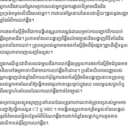
ពួកគេនឹងវាយតម្លៃសមត្ថភាពរបស់អ្នកក្នុងការផ្លាស់ទីម្រាមជើងនិង
ទ្រទ្រង់ទម្ងន់លើជើងរបស់អ្នក។ ការវាយតម្លៃដោយដៃនេះជារឿយៗផ្តល់នូវសញ្ញា
ខ្លាំងអំពីការបាក់ឆ្អឹង។
ការថតកាំរស្មីអ៊ិចគឺជាការធ្វើតេស្តរូបភាពស្តង់ដារសម្រាប់ការបញ្ជាក់ពីការបាក់
ឆ្អឹងម្រាមជើង។ រូបភាពទាំងនេះបង្ហាញពីឆ្អឹងយ៉ាងច្បាស់និងបង្ហាញពីទីតាំងនិង
ប្រភេទនៃការបាក់។ គ្រូពេទ្យរបស់អ្នកអាចថតកាំរស្មីអ៊ិចពីមុំផ្សេងៗគ្នាដើម្បីទទួល
បានរូបភាពពេញលេញនៃរបួស។
ក្នុងករណីខ្លះជាពិសេសជាមួយនឹងការបាក់ឆ្អឹងស្ត្រេសការថតកាំរស្មីអ៊ិចដំបូងអាច
មើលទៅធម្មតាទោះបីជាមានការបាក់ឆ្អឹងក៏ដោយ។ ប្រសិនបើរោគសញ្ញារបស់
អ្នកបង្ហាញយ៉ាងខ្លាំងពីការបាក់ប៉ុន្តែការថតកាំរស្មីអ៊ិចមិនបង្ហាញនោះទេគ្រូពេទ្យ
របស់អ្នកអាចណែនាំឱ្យធ្វើការថតរូបភាពបន្តបន្ទាប់ក្នុងរយៈពេលមួយសប្តាហ៍ឬ
ពីរសប្តាហ៍នៅពេលដែលការបាក់ឆ្អឹងកាន់តែច្បាស់។
សម្រាប់របួសស្មុគស្មាញឬនៅពេលដែលត្រូវការការវះកាត់គ្រូពេទ្យរបស់អ្នកអាច
បញ្ជាឱ្យធ្វើការស្កេន CT ឬ MRI ។ ការធ្វើតេស្តរូបភាពកម្រិតខ្ពស់ទាំងនេះផ្តល់
នូវព័ត៌មានលម្អិតបន្ថែមអំពីបំណែកឆ្អឹងការពាក់ព័ន្ធនៃសន្លាក់ឬការខូចខាត
ជាលិកាទន់ជុំវិញការបាក់ឆ្អឹង។