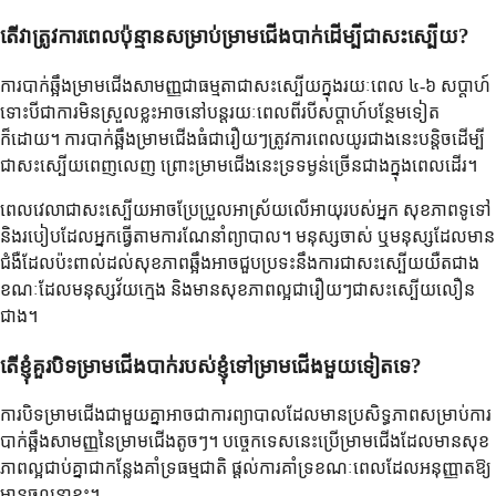
តើវាត្រូវការពេលប៉ុន្មានសម្រាប់ម្រាមជើងបាក់ដើម្បីជាសះស្បើយ?
ការបាក់ឆ្អឹងម្រាមជើងសាមញ្ញជាធម្មតាជាសះស្បើយក្នុងរយៈពេល ៤-៦ សប្តាហ៍
ទោះបីជាការមិនស្រួលខ្លះអាចនៅបន្តរយៈពេលពីរបីសប្តាហ៍បន្ថែមទៀត
ក៏ដោយ។ ការបាក់ឆ្អឹងម្រាមជើងធំជារឿយៗត្រូវការពេលយូរជាងនេះបន្តិចដើម្បី
ជាសះស្បើយពេញលេញ ព្រោះម្រាមជើងនេះទ្រទម្ងន់ច្រើនជាងក្នុងពេលដើរ។
ពេលវេលាជាសះស្បើយអាចប្រែប្រួលអាស្រ័យលើអាយុរបស់អ្នក សុខភាពទូទៅ
និងរបៀបដែលអ្នកធ្វើតាមការណែនាំព្យាបាល។ មនុស្សចាស់ ឬមនុស្សដែលមាន
ជំងឺដែលប៉ះពាល់ដល់សុខភាពឆ្អឹងអាចជួបប្រទះនឹងការជាសះស្បើយយឺតជាង
ខណៈដែលមនុស្សវ័យក្មេង និងមានសុខភាពល្អជារឿយៗជាសះស្បើយលឿន
ជាង។
តើខ្ញុំគួរបិទម្រាមជើងបាក់របស់ខ្ញុំទៅម្រាមជើងមួយទៀតទេ?
ការបិទម្រាមជើងជាមួយគ្នាអាចជាការព្យាបាលដែលមានប្រសិទ្ធភាពសម្រាប់ការ
បាក់ឆ្អឹងសាមញ្ញនៃម្រាមជើងតូចៗ។ បច្ចេកទេសនេះប្រើម្រាមជើងដែលមានសុខ
ភាពល្អជាប់គ្នាជាកន្លែងគាំទ្រធម្មជាតិ ផ្តល់ការគាំទ្រខណៈពេលដែលអនុញ្ញាតឱ្យ
មានចលនាខ្លះ។