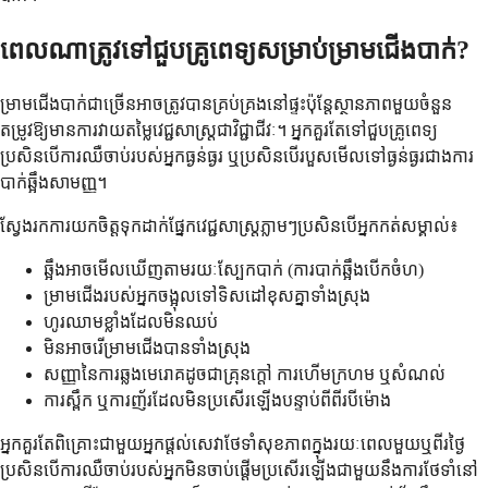
ពេលណាត្រូវទៅជួបគ្រូពេទ្យសម្រាប់ម្រាមជើងបាក់?
ម្រាមជើងបាក់ជាច្រើនអាចត្រូវបានគ្រប់គ្រងនៅផ្ទះប៉ុន្តែស្ថានភាពមួយចំនួន
តម្រូវឱ្យមានការវាយតម្លៃវេជ្ជសាស្រ្តជាវិជ្ជាជីវៈ។ អ្នកគួរតែទៅជួបគ្រូពេទ្យ
ប្រសិនបើការឈឺចាប់របស់អ្នកធ្ងន់ធ្ងរ ឬប្រសិនបើរបួសមើលទៅធ្ងន់ធ្ងរជាងការ
បាក់ឆ្អឹងសាមញ្ញ។
ស្វែងរកការយកចិត្តទុកដាក់ផ្នែកវេជ្ជសាស្រ្តភ្លាមៗប្រសិនបើអ្នកកត់សម្គាល់៖
ឆ្អឹងអាចមើលឃើញតាមរយៈស្បែកបាក់ (ការបាក់ឆ្អឹងបើកចំហ)
ម្រាមជើងរបស់អ្នកចង្អុលទៅទិសដៅខុសគ្នាទាំងស្រុង
ហូរឈាមខ្លាំងដែលមិនឈប់
មិនអាចរើម្រាមជើងបានទាំងស្រុង
សញ្ញានៃការឆ្លងមេរោគដូចជាគ្រុនក្តៅ ការហើមក្រហម ឬសំណល់
ការស្ពឹក ឬការញ័រដែលមិនប្រសើរឡើងបន្ទាប់ពីពីរបីម៉ោង
អ្នកគួរតែពិគ្រោះជាមួយអ្នកផ្តល់សេវាថែទាំសុខភាពក្នុងរយៈពេលមួយឬពីរថ្ងៃ
ប្រសិនបើការឈឺចាប់របស់អ្នកមិនចាប់ផ្តើមប្រសើរឡើងជាមួយនឹងការថែទាំនៅ