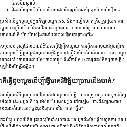
ដែលមិនស្គាល់
ជំនួសស្បែកជើងដែលរហែកដែលមិនផ្តល់ការគាំទ្រគ្រប់គ្រាន់ទៀតទេ
ប្រសិនបើអ្នកចូលរួមក្នុងកីឡា បច្ចេកទេស និងការហ្វឹកហាត់ត្រឹមត្រូវជួយការពារ
របួស។ ពង្រឹងជើង និងកជើងរបស់អ្នកតាមរយៈការហាត់ប្រាណដែលមាន
គោលដៅ និងតែងតែឡើងកំដៅមុនពេលធ្វើសកម្មភាពខ្លាំង។
សម្រាប់មនុស្សដែលមានជំងឺដែលធ្វើឱ្យឆ្អឹងខ្សោយ ការធ្វើការជាមួយវេជ្ជបណ្ឌិត
របស់អ្នកដើម្បីគ្រប់គ្រងសុខភាពឆ្អឹងក្លាយជារឿងសំខាន់ជាពិសេស។ នេះអាចរួម
បញ្ចូលទាំងការបំពេញបន្ថែមកាល់ស្យូម និងវីតាមីន D ការត្រួតពិនិត្យក្រាស់ឆ្អឹង
ឬថ្នាំដើម្បីពង្រឹងឆ្អឹង។
តើធ្វើដូចម្តេចដើម្បីធ្វើរោគវិនិច្ឆ័យម្រាមជើងបាក់?
ការធ្វើរោគវិនិច្ឆ័យម្រាមជើងបាក់ជាធម្មតាចាប់ផ្តើមដោយគ្រូពេទ្យរបស់អ្នកពិនិត្យ
មើលតំបន់រងរបួសនិងសួរអំពីរបៀបដែលរបួសកើតឡើង។ ការពិនិត្យរាងកាយ
នេះជួយកំណត់ភាពធ្ងន់ធ្ងរនិងប្រភេទនៃការបាក់ឆ្អឹង។
ក្នុងអំឡុងពេលពិនិត្យគ្រូពេទ្យថែទាំសុខភាពរបស់អ្នកនឹងប៉ះបន្តិចបន្តួចតាមម្រាម
ជើងដើម្បីកំណត់តំបន់ដែលមានការឈឺចាប់និងពិនិត្យមើលភាពខុសប្រក្រតី។