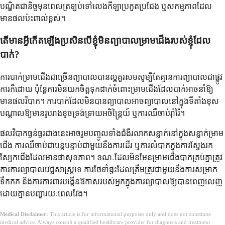
បណ្ឌិតជានិច្ចមុនពេលត្រឡប់ទៅលេងកីឡាប្រកួតប្រជែង ឬសកម្មភាពដែល
មានផលប៉ះពាល់ខ្ពស់។
តើមានអ្វីកើតឡើងប្រសិនបើខ្ញុំមិនព្យាបាលម្រាមជើងរបស់ខ្ញុំដែល
បាក់?
ការបាក់ម្រាមជើងជាច្រើនព្យាបាលបានល្អគួរសមសូម្បីតែគ្មានការព្យាបាលជាផ្លូវ
ការក៏ដោយ ប៉ុន្តែការមិនយកចិត្តទុកដាក់ចំពោះម្រាមជើងដែលបាក់អាចនាំឱ្យ
មានផលវិបាក។ ការបាក់ដែលមិនបានព្យាបាលអាចព្យាបាលនៅក្នុងទីតាំងខុស
បណ្តាលឱ្យមានរូបរាងខូចទ្រង់ទ្រាយអចិន្ត្រៃយ៍ ឬការឈឺចាប់រ៉ាំរ៉ៃ។
ផលវិបាកធ្ងន់ធ្ងរជាងនេះអាចរួមបញ្ចូលទាំងជំងឺរលាកសន្លាក់នៅក្នុងសន្លាក់ម្រាម
ជើង ការឈឺចាប់ជាបន្តបន្ទាប់ជាមួយនឹងការដើរ ឬការលំបាកក្នុងការស្វែងរក
ស្បែកជើងដែលមានផាសុខភាព។ ខណៈដែលមិនមែនម្រាមជើងបាក់គ្រប់គ្នាត្រូវ
ការការព្យាបាលវេជ្ជសាស្រ្តទេ ការថែទាំផ្ទះដែលត្រឹមត្រូវជាមួយនឹងការសម្រាក
ទឹកកក និងការការពារបង្កើនឱកាសរបស់អ្នកក្នុងការព្យាបាលឱ្យបានពេញលេញ
ដោយគ្មានបញ្ហារយៈពេលវែង។
Medical Disclaimer:
This article is for informational purposes only and does not constitute
medical advice. Always consult a qualified healthcare provider for diagnosis and treatment