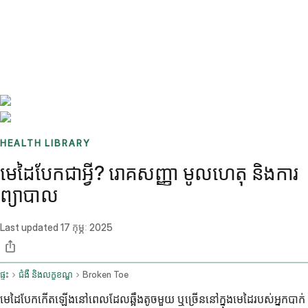
Benchmarks
Stories
FAQ
Sign up / Log in
HEALTH LIBRARY
មេដៃបែក​ជាអ្វី? រោគសញ្ញា មូលហេតុ និងការ
ព្យាបាល
Last updated
17 កុម្ភៈ 2025
ផ្ទះ
ជំងឺ និងលក្ខខណ្ឌ
Broken Toe
មេដៃបែកកើតឡើងនៅពេលដែលឆ្អឹងតូចមួយ ឬច្រើននៅក្នុងមេដៃរបស់អ្នកបាក់