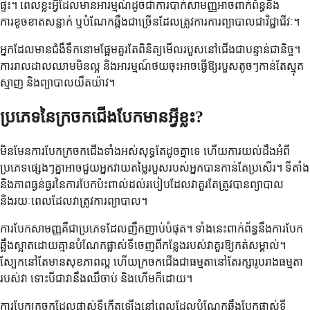
ផ្ទះ។ ពេលខ្លះអ្វីដែលមានអារម្មណ៍ដូចជាការបាក់សាមញ្ញអាចពាក់ព័ន្ធនឹង
ការខូចខាតសន្លាក់ ឬបំណែកឆ្អឹងជាច្រើនដែលត្រូវការការព្យាបាលជាវិជ្ជាជីវៈ។
អ្នកដែលមានជំងឺទឹកនោមផ្អែមគួរតែពិនិត្យមើលរបួសនៅជើងជាបន្ទាន់ជានិច្ច។
ការរាលដាលឈាមមិនល្អ និងអារម្មណ៍ថយចុះអាចធ្វើឱ្យរបួសតូចៗកាន់តែស្មុគ
ស្មាញ និងព្យាបាលយឺតយ៉ាវ។
ប្រភេទនៃក្រចកជើងបែកមានអ្វីខ្លះ?
មិនមែនការបែកក្រចកជើងទាំងអស់សុទ្ធតែដូចគ្នាទេ ហើយការយល់ដឹងអំពី
ប្រភេទផ្សេងៗគ្នាអាចជួយអ្នកវាយតម្លៃរបួសរបស់អ្នកបានកាន់តែប្រសើរ។ ទីតាំង
និងភាពធ្ងន់ធ្ងរនៃការបែកប៉ះពាល់ដល់របៀបដែលវាគួរតែត្រូវបានព្យាបាល
និងរយៈពេលដែលវាត្រូវការព្យាបាល។
ការបែកសាមញ្ញគឺជាប្រភេទដែលញឹកញាប់បំផុត។ ទាំងនេះពាក់ព័ន្ធនឹងការបែក
ឆ្អឹងស្អាតដោយគ្មានបំណែកផ្លាស់ទីចេញពីកន្លែងរបស់វាគួរឱ្យកត់សម្គាល់។
ស្បែកនៅតែមានសុខភាពល្អ ហើយក្រចកជើងជាធម្មតានៅតែរក្សារូបរាងធម្មតា
របស់វា ទោះបីជាវានឹងឈឺចាប់ និងហើមក៏ដោយ។
ការបែកក្រចកដែលផ្លាស់ទីកើតឡើងនៅពេលដែលបំណែកឆ្អឹងបែកផ្លាស់ទី