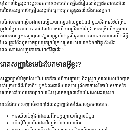
ឬបែកទាំងស្រុង។ របួសធម្មតានេះអាចកើតឡើងពីរឿងសាមញ្ញដូចជាការរអិល
មេដៃរបស់អ្នកលើគ្រឿងសង្ហារឹម ឬការធ្លាក់វត្ថុធ្ងន់លើជើងរបស់អ្នក។
មេដៃបែកភាគច្រើនជាសះស្បើយបានល្អដោយខ្លួនឯងជាមួយនឹងការថែទាំត្រឹម
ត្រូវនៅផ្ទះ។ ខណៈពេលដែលវាអាចឈឺចាប់ខ្លាំងនៅដំបូង ភាគច្រើនមិនត្រូវការ
ការវះកាត់ ឬការព្យាបាលវេជ្ជសាស្រ្តយ៉ាងទូលំទូលាយនោះទេ។ ការយល់ដឹងពីអ្វី
ដែលត្រូវរំពឹងទុកអាចជួយអ្នកគ្រប់គ្រងរបួសដោយមានទំនុកចិត្ត និងដឹង
ពេលណាដែលត្រូវការការថែទាំវិជ្ជាជីវៈ។
រោគសញ្ញានៃមេដៃបែកមានអ្វីខ្លះ?
សញ្ញាច្បាស់បំផុតនៃមេដៃបែកគឺការឈឺចាប់ភ្លាមៗ និងស្រួចស្រាលដែលមិនបាត់
ទៅក្រោយពីពីរបីនាទី។ អ្នកទំនងជានឹងមានអារម្មណ៍ថាការឈឺចាប់នេះកាន់តែ
អាក្រក់នៅពេលអ្នកព្យាយាមដើរ ឬដាក់សម្ពាធលើមេដៃដែលរងរបួស។
នេះគឺជារោគសញ្ញាសំខាន់ៗដែលបង្ហាញថាមេដៃរបស់អ្នកអាចបាក់:
ការឈឺចាប់ខ្លាំងដែលនៅតែបន្តក្រោយពីរបួសដំបូង
ហើមជុំវិញមេដៃដែលវិវឌ្ឍន៍យ៉ាងឆាប់រហ័ស
របួស ឬការប្រែពណ៌ ជារឿយៗលេចឡើងពណ៌ស្វាយ ឬខ្មៅ