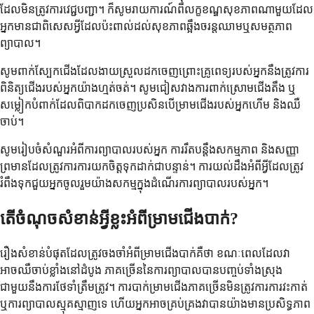
ដែលមិនត្រូវការវេជ្ជបញ្ជា។ ក៏សូមរាយការណ៍ពីលក្ខខណ្ឌសុខភាពណាមួយដែល
អ្នកមានជាពិសេសអ្វីដែលប៉ះពាល់ដល់សុខភាពឆ្អឹងចរន្តឈាមឬសមត្ថភាព
ព្យាបាល។
សូមពាក់ស្បែកជើងដែលងាយស្រួលដកចេញព្រោះគ្រូពេទ្យរបស់អ្នកនឹងត្រូវការ
ពិនិត្យជើងរបស់អ្នកយ៉ាងហ្មត់ចត់។ សូមជៀសវាងការពាក់ស្រោមជើងតឹង ឬ
សម្លៀកបំពាក់ដែលពិបាកដកចេញប្រសិនបើម្រាមជើងរបស់អ្នកហើម និងឈឺ
ចាប់។
សូមរៀបចំសំណួរអំពីការព្យាបាលរបស់អ្នក ការរឹតបន្តឹងសកម្មភាព និងសញ្ញា
ព្រមានដែលត្រូវការការយកចិត្តទុកដាក់ជាបន្ទាន់។ ការយល់ដឹងអំពីអ្វីដែលត្រូវ
រំពឹងទុកជួយអ្នកចូលរួមយ៉ាងសកម្មក្នុងដំណើរការព្យាបាលរបស់អ្នក។
តើចំណុចសំខាន់អ្វីខ្លះអំពីម្រាមជើងបាក់?
រឿងសំខាន់បំផុតដែលត្រូវចងចាំអំពីម្រាមជើងបាក់គឺថា ខណៈពេលដែលវា
អាចឈឺចាប់ខ្លាំងនៅដំបូង ភាគច្រើននៃការព្យាបាលបានបញ្ចប់ទាំងស្រុង
ជាមួយនឹងការថែទាំត្រឹមត្រូវ។ ការបាក់ម្រាមជើងភាគច្រើនមិនត្រូវការការវះកាត់
ឬការព្យាបាលស្មុគស្មាញទេ ហើយអ្នកអាចគ្រប់គ្រងវាបានយ៉ាងមានប្រសិទ្ធភាព