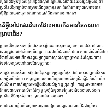
របួសជើងមុនៗពេលខ្លះបង្កើតចំណុចខ្សោយដែលងាយនឹងរងរបួសម្តងទៀត។
ប្រសិនបើអ្នកធ្លាប់បាក់ម្រាមជើងដូចគ្នាមុនមក ដំណើរការព្យាបាលអាចបាន
ធ្វើឱ្យវាងាយរងគ្រោះចំពោះការបាក់ឆ្អឹងនាពេលអនាគត។
តើអ្វីទៅជាផលវិបាកដែលអាចកើតមាននៃការបាក់
ម្រាមជើង?
ម្រាមជើងបាក់ភាគច្រើនជាសះស្បើយដោយគ្មានបញ្ហារយៈពេលវែងនៅពេល
ដែលត្រូវបានថែទាំបានត្រឹមត្រូវ។ ទោះជាយ៉ាងណាក៏ដោយ ការយល់ដឹងអំពីផល
វិបាកដែលអាចកើតមានជួយអ្នកក្នុងការស្គាល់សញ្ញាព្រមាន និងស្វែងរកការ
ថែទាំសមស្របនៅពេលដែលត្រូវការ។
ការឆ្លងមេរោគតំណាងឱ្យផលវិបាកភ្លាមៗធ្ងន់ធ្ងរបំផុត ជាពិសេសជាមួយនឹងការ
បាក់ឆ្អឹងបើកចំហ។ សញ្ញារួមមានការហើមក្រហមកាន់តែខ្លាំងឡើង កំដៅ ហើម
សំណើម ការហើមក្រហមឡើងជើងរបស់អ្នក ឬគ្រុនក្តៅ។ ការឆ្លងមេរោគអាច
រីករាលដាលទៅជាលិកាជុំវិញ ឬសូម្បីតែចូលទៅក្នុងសរសៃឈាមរបស់អ្នក
ប្រសិនបើមិនត្រូវបានព្យាបាលទាន់ពេលវេលា។
ការជាសះស្បើយមិនល្អអាចបណ្តាលឱ្យមានបញ្ហារយៈពេលវែងជាច្រើន៖