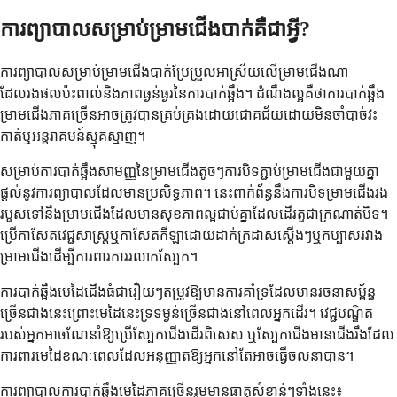
ការព្យាបាលសម្រាប់ម្រាមជើងបាក់គឺជាអ្វី?
ការព្យាបាលសម្រាប់ម្រាមជើងបាក់ប្រែប្រួលអាស្រ័យលើម្រាមជើងណា
ដែលរងផលប៉ះពាល់និងភាពធ្ងន់ធ្ងរនៃការបាក់ឆ្អឹង។ ដំណឹងល្អគឺថាការបាក់ឆ្អឹង
ម្រាមជើងភាគច្រើនអាចត្រូវបានគ្រប់គ្រងដោយជោគជ័យដោយមិនចាំបាច់វះ
កាត់ឬអន្តរាគមន៍ស្មុគស្មាញ។
សម្រាប់ការបាក់ឆ្អឹងសាមញ្ញនៃម្រាមជើងតូចៗការបិទភ្ជាប់ម្រាមជើងជាមួយគ្នា
ផ្តល់នូវការព្យាបាលដែលមានប្រសិទ្ធភាព។ នេះពាក់ព័ន្ធនឹងការបិទម្រាមជើងរង
របួសទៅនឹងម្រាមជើងដែលមានសុខភាពល្អជាប់គ្នាដែលដើរតួជាក្រណាត់បិទ។
ប្រើកាសែតវេជ្ជសាស្រ្តឬកាសែតកីឡាដោយដាក់ក្រដាសស្តើងៗឬកប្បាសរវាង
ម្រាមជើងដើម្បីការពារការរលាកស្បែក។
ការបាក់ឆ្អឹងមេដៃជើងធំជារឿយៗតម្រូវឱ្យមានការគាំទ្រដែលមានរចនាសម្ព័ន្ធ
ច្រើនជាងនេះព្រោះមេដៃនេះទ្រទម្ងន់ច្រើនជាងនៅពេលអ្នកដើរ។ វេជ្ជបណ្ឌិត
របស់អ្នកអាចណែនាំឱ្យប្រើស្បែកជើងដើរពិសេស ឬស្បែកជើងមានជើងរឹងដែល
ការពារមេដៃខណៈពេលដែលអនុញ្ញាតឱ្យអ្នកនៅតែអាចធ្វើចលនាបាន។
ការព្យាបាលការបាក់ឆ្អឹងមេដៃភាគច្រើនរួមមានធាតុសំខាន់ៗទាំងនេះ៖