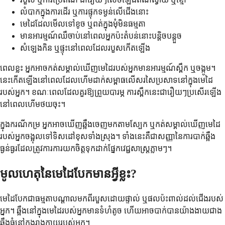
លំបាកក្នុងការដើរ ឬការផ្ទុកទម្ងន់លើជើងនោះ
មេដៃដែលមើលទៅខូច ឬពត់ក្នុងមុំមិនធម្មតា
មានអារម្មណ៍ឈឺចាប់នៅពេលអ្នកប៉ះតំបន់នោះបន្តិចបន្តួច
សំឡេងកិន ឬផ្ទុះនៅពេលដែលរបួសកើតឡើង
ពេលខ្លះ អ្នកអាចកត់សម្គាល់ឃើញមេដៃរបស់អ្នកមានអារម្មណ៍ស្ពឹក ឬចង្កូម។
នេះកើតឡើងនៅពេលដែលហើមដាក់សម្ពាធលើសរសៃប្រសាទនៅក្នុងមេដៃ
របស់អ្នក។ ខណៈពេលដែលគួរឱ្យព្រួយបារម្ភ ការស្ពឹកនេះជារឿយៗប្រសើរឡើង
នៅពេលហើមថយចុះ។
ក្នុងករណីកម្រ អ្នកអាចឃើញឆ្អឹងចេញមកតាមស្បែក ឬកត់សម្គាល់ឃើញមេដៃ
របស់អ្នកចង្អុលទៅទិសដៅខុសទាំងស្រុង។ ទាំងនេះគឺជាសញ្ញានៃការបាក់ឆ្អឹង
ធ្ងន់ធ្ងរដែលត្រូវការការយកចិត្តទុកដាក់ផ្នែកវេជ្ជសាស្រ្តភ្លាមៗ។
មូលហេតុនៃមេដៃបែកមានអ្វីខ្លះ?
មេដៃបែកជាធម្មតាបណ្តាលមកពីរបួសដោយផ្ទាល់ ឬផលប៉ះពាល់ដល់ជើងរបស់
អ្នក។ ឆ្អឹងនៅក្នុងមេដៃរបស់អ្នកមានទំហំតូច ហើយអាចបាក់បានយ៉ាងងាយជាង
ឆ្អឹងធំនៅក្នុងរាងកាយរបស់អ្នក។