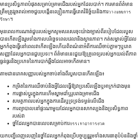
មានប្រសិទ្ធភាពបំផុតសម្រាប់ម្រាមជើងរបស់អ្នកដែលបាក់។ ការមានព័ត៌មាន
ត្រឹមត្រូវរួចរាល់អាចជួយបង្កើនល្បឿនការធ្វើរោគវិនិច្ឆ័យនិងការวางแผนการ
รักษา។
មុនពេលការណាត់ជួបរបស់អ្នកសូមសរសេរចុះយ៉ាងច្បាស់ពីរបៀបដែលរបួស
បានកើតឡើងរួមទាំងកាលបរិច្ឆេទពេលវេលានិងស្ថានភាព។ កត់សម្គាល់អ្វីដែល
អ្នកកំពុងធ្វើនៅពេលវាកើតឡើងហើយពិពណ៌នាអំពីការឈឺចាប់ភ្លាមៗឬរោគ
សញ្ញាដែលអ្នកបានជួបប្រទះ។ ព័ត៌មាននេះជួយឱ្យគ្រូពេទ្យរបស់អ្នកយល់ពីភាព
ធ្ងន់ធ្ងរនិងប្រភេទនៃការបាក់ឆ្អឹងដែលអាចកើតមាន។
តាមដានរោគសញ្ញារបស់អ្នកចាប់តាំងពីរបួសបានកើតឡើង៖
កម្រិតនៃការឈឺចាប់និងអ្វីដែលធ្វើឱ្យវាប្រសើរឡើងឬអាក្រក់ជាងមុន
ការផ្លាស់ប្តូរក្នុងការហើមស្នាមជាំឬរូបរាងម្រាមជើង
សមត្ថភាពរបស់អ្នកក្នុងការដើរឬទ្រទ្រង់ទម្ងន់លើជើង
ការព្យាបាលនៅផ្ទះណាមួយដែលអ្នកបានសាកល្បងនិងប្រសិទ្ធភាព
របស់វា
ថ្នាំដែលអ្នកបានលេបសម្រាប់ការบรรเทาอาการปวด
យកបញ្ជីពេញលេញនៃថ្នាំដែលអ្នកកំពុងប្រើបច្ចុប្បន្នរួមទាំងសារធាតុបំប៉ននិងថ្នាំ