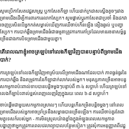
សូមប្រើកាសែតវេជ្ជសាស្រ្ត ឬកាសែតកីឡា ហើយដាក់ក្រដាសស្តើងតូចៗរវាង
ម្រាមជើងដើម្បីការពារការរលាកស្បែក។ សូមផ្លាស់ប្តូរកាសែតជាប្រចាំ និងដកវា
ចេញប្រសិនបើអ្នកកត់សម្គាល់ឃើញការឈឺចាប់កើនឡើង ងឿងឆ្ងល់ ឬបញ្ហា
ស្បែក។ ការបាក់ឆ្អឹងម្រាមជើងធំជាធម្មតាត្រូវការការគាំទ្រដែលមានរចនាសម្ព័ន្ធ
ច្រើនជាងការបិទម្រាមជើងជាមួយគ្នា។
តើពេលណាខ្ញុំអាចត្រឡប់ទៅលេងកីឡាវិញបានបន្ទាប់ពីម្រាមជើង
បាក់?
ការត្រឡប់ទៅលេងកីឡាវិញអាស្រ័យលើម្រាមជើងណាដែលបាក់ ភាពធ្ងន់ធ្ងរនៃ
ការបាក់ឆ្អឹង និងតម្រូវការនៃកីឡាជាក់លាក់របស់អ្នក។ មនុស្សភាគច្រើនអាចបន្ត
សកម្មភាពប៉ះពាល់ទាបបានបន្តិចម្តងៗបន្ទាប់ពី ៣-៤ សប្តាហ៍ ហើយត្រឡប់ទៅ
លេងកីឡាប៉ះពាល់ខ្ពស់ពេញលេញវិញក្នុងរយៈពេល ៦-៨ សប្តាហ៍។
ចាប់ផ្ដើមជាមួយសកម្មភាពស្រាលៗ ហើយបន្តកើនកម្រិតបន្តិចម្ដងៗ នៅពេល
ម្រាមជើងរបស់អ្នកអាចទ្រាំទ្រនឹងសម្ពាធបានច្រើនឡើង។ ការឈឺចាប់គួរតែជា
មគ្គុទេសក៍របស់អ្នក - ការមិនស្រួលយ៉ាងខ្លាំងក្នុងអំឡុងពេលសកម្មភាព
បង្ហាញថាអ្នកត្រូវការពេលវេលាព្យាបាលបន្ថែមទៀត។ ត្រូវសុំការអនុញ្ញាតពីវេជ្ជ