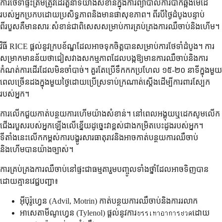
ការថែទាំផ្ទះត្រឹមត្រូវដើរតួនាទីយ៉ាងសំខាន់ក្នុងការព្យាបាលការបាក់ឆ្អឹងមេដៃ
របស់អ្នកប្រកបដោយប្រសិទ្ធភាពនិងមានផាសុខភាព។ ពីរបីថ្ងៃដំបូងបន្ទាប់
ពីរបួសគឺមានសារៈសំខាន់ជាពិសេសសម្រាប់ការគ្រប់គ្រងការឈឺចាប់និងហើម។
វិធី RICE ផ្តល់នូវក្របខ័ណ្ឌដែលអាចទុកចិត្តបានសម្រាប់ការថែទាំដំបូង។ ការ
សម្រាកមានន័យថាជៀសវាងសកម្មភាពដែលបង្កឱ្យមានការឈឺចាប់និងការ
កំណត់ការដើរដែលមិនចាំបាច់។ គួរតែប្រើទឹកកកប្រហែល ១៥-២០ នាទីក្នុងមួយ
ពេលច្រើនដងក្នុងមួយថ្ងៃដោយប្រើស្រទាប់ក្រណាត់ស្តើងដើម្បីការពារស្បែក
របស់អ្នក។
ការលើកជួយកាត់បន្ថយការហើមយ៉ាងសំខាន់។ នៅពេលអង្គុយឬដេកសូមលើក
ជើងរបួសរបស់អ្នកឡើងលើខ្នើយដូច្នេះវាខ្ពស់ជាងកម្រិតបេះដូងរបស់អ្នក។
ទីតាំងនេះលើកកម្ពស់ការបង្ហូរសារធាតុរាវនិងអាចកាត់បន្ថយការឈឺចាប់
និងហើមបានយ៉ាងច្បាស់។
ការគ្រប់គ្រងការឈឺចាប់នៅផ្ទះជាធម្មតារួមបញ្ចូលទាំងថ្នាំដែលអាចទិញបាន
ដោយគ្មានវេជ្ជបញ្ជា៖
អ៊ីប៊ុរ៉ូហ្វេន (Advil, Motrin) កាត់បន្ថយការឈឺចាប់និងការរលាក
អាសេតាមីណូហ្វេន (Tylenol) ផ្តល់នូវការบรรเทาอาการปวดដោយ