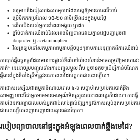
សម្រាកនិងជៀសវាងសកម្មភាពដែលបង្កឱ្យមានការឈឺចាប់
ប្រើទឹកកកប្រហែល ១៥-២០ នាទីច្រើនដងក្នុងមួយថ្ងៃ
លើកជើងរបស់អ្នកនៅពេលអង្គុយ ឬដេក
ថ្នាំបំបាត់ការឈឺចាប់ដែលអាចទិញបានដោយគ្មានវេជ្ជបញ្ជាដូចជា
ibuprofen ឬ acetaminophen
វិលត្រឡប់ទៅសកម្មភាពធម្មតាបន្តិចម្តងៗតាមការអនុញ្ញាតពីការឈឺចាប់
ការបាក់ឆ្អឹងធ្ងន់ធ្ងរដែលមានការផ្លាស់ទីលំនៅយ៉ាងសំខាន់អាចតម្រូវឱ្យមានការវះ
កាត់។ នេះអាចរួមបញ្ចូលទាំងការបញ្ចូលម្ជុល វីស ឬចានតូចៗដើម្បីកាន់បំណែក
ឆ្អឹងនៅក្នុងទីតាំងត្រឹមត្រូវខណៈពេលដែលពួកវាជាសះស្បើយ។
ការជាសះស្បើយជាធម្មតាចំណាយពេល ៤-៦ សប្តាហ៍សម្រាប់ការបាក់ឆ្អឹង
សាមញ្ញ ទោះបីជាអ្នកអាចមានអារម្មណ៍មិនស្រួលរយៈពេលយូរក៏ដោយ។ ការធ្វើ
តាមផែនការព្យាបាលរបស់អ្នកជាប់លាប់ផ្តល់ឱ្យអ្នកនូវឱកាសល្អបំផុតសម្រាប់ការ
ជាសះស្បើយពេញលេញដោយគ្មានផលវិបាក។
របៀបព្យាបាលនៅផ្ទះក្នុងអំឡុងពេលបាក់ឆ្អឹងមេដៃ?