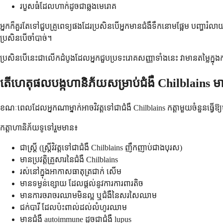
របួសធំដែលហាក់ដូចជាឆ្លងមេរោគ
អ្នកក៏គួរតែទៅជួបគ្រូពេទ្យផងដែរប្រសិនបើអ្នកមានជំងឺទឹកនោមផ្អែម បញ្ហា
ប្រសិនបើចាំបាច់។
ប្រសិនបើនេះជាលើកដំបូងដែលអ្នកជួបប្រទះរោគសញ្ញាទាំងនេះ វាមានតម្លៃក្នុងការពិ
តើហេតុផលបង្កហានិភ័យសម្រាប់ជំងឺ Chilblains មានអ
ខណៈពេលដែលអ្នកណាម្នាក់អាចវិវត្តទៅជាជំងឺ Chilblains កត្តាមួយចំនួនធ្វើឱ
កត្តាហានិភ័យទូទៅរួមមាន៖
ជាស្ត្រី (ស្ត្រីវិវត្តទៅជាជំងឺ Chilblains ញឹកញាប់ជាងបុរស)
មានប្រវត្តិគ្រួសារនៃជំងឺ Chilblains
រស់នៅក្នុងអាកាសធាតុត្រជាក់ សើម
មានទម្ងន់ខ្សោយ ដែលផ្តល់នូវការការពារតិច
មានការចរាចរឈាមមិនល្អ ឬជំងឺនៃសរសៃឈាម
ជក់បារី ដែលប៉ះពាល់ដល់លំហូរឈាម
មានជំងឺ autoimmune ដូចជាជំងឺ lupus