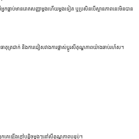
សិនបើអ្នកធ្លាប់មានរោគសញ្ញាម្តងហើយម្តងទៀត ឬប្រសិនបើស្ថានភាពនេះមិនបាន
សធាតុត្រជាក់ និងការជៀសវាងការផ្លាស់ប្តូរសីតុណ្ហភាពយ៉ាងឆាប់រហ័ស។
កគេឡើងក្តៅបន្តិចម្តងៗនៅសីតុណ្ហភាពបន្ទប់។