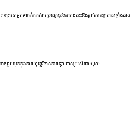
យរបស់អ្នកអាចកំណត់លក្ខខណ្ឌធ្ងន់ធ្ងរជាងនេះនិងផ្តល់ការព្យាបាលខ្លាំងជាង
ចជួយអ្នកក្នុងការអនុវត្តវិធានការបង្ការបានប្រសើរជាងមុន។