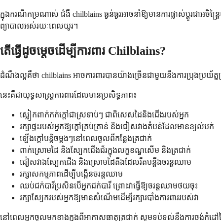
ក្នុងករណីកម្រណាស់ ជំងឺ chilblains ធ្ងន់ធ្ងរអាចនាំឱ្យមានការផ្លាស់ប្តូ
ព្យាបាលអស់រយៈពេលយូរ។
តើធ្វើដូចម្តេចដើម្បីការពារ Chilblains?
ដំណឹងល្អគឺថា chilblains អាចការពារបានយ៉ាងច្រើនជាមួយនឹងការប្រុងប្រយ័ត្ន
នេះគឺជាយុទ្ធសាស្ត្រការពារដែលមានប្រសិទ្ធភាព៖
ស្លៀកពាក់កក់ក្តៅជាស្រទាប់ៗ ជាពិសេសដៃនិងជើងរបស់អ្នក
រក្សាផ្ទះរបស់អ្នកឱ្យក្តៅគ្រប់គ្រាន់ និងជៀសវាងតំបន់ដែលមានខ្យល់បក់
ឡើងក្តៅបន្តិចម្តងៗនៅពេលចូលពីកន្លែងត្រជាក់
ពាក់ស្រោមដៃ និងស្បែកជើងជ័រក្នុងលក្ខខណ្ឌសើម និងត្រជាក់
ជៀសវាងស្បែកជើង និងស្រោមដៃតឹងដែលរឹតបន្តឹងចរន្តឈាម
រក្សាសកម្មភាពដើម្បីបង្កើនចរន្តឈាម
ឈប់ជក់បារីប្រសិនបើអ្នកជក់បារី ព្រោះវាធ្វើឱ្យចរន្តឈាមថយចុះ
រក្សាស្បែករបស់អ្នកឱ្យមានសំណើមដើម្បីរក្សារបាំងការពាររបស់វា
នៅពេលអ្នកចូលមកខាងក្នុងពីអាកាសធាតុត្រជាក់ សូមទប់ទល់នឹងការចង់កំដៅដៃ 