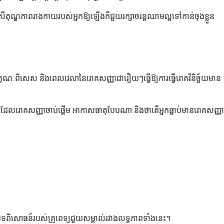
ីតុណ្ហភាពរាងកាយរបស់អ្នកឱ្យឡើងក៏ជួយរក្សាចរន្តឈាមល្អទៅកាន់ចុងខ្លួន
មានលក្ខណៈពិសេស និងពេលវេលានៃរោគសញ្ញាជារឿយៗធ្វើឱ្យការធ្វើរោគវិនិច្ឆ័យមាន
ាដែលរោគសញ្ញាចាប់ផ្តើម អាកាសធាតុបែបណា និងថាតើអ្នកធ្លាប់មានរោគសញ្ញា
បទពិសោធន៍របស់គ្រូពេទ្យជួយសម្គាល់រវាងលទ្ធភាពទាំងនេះ។