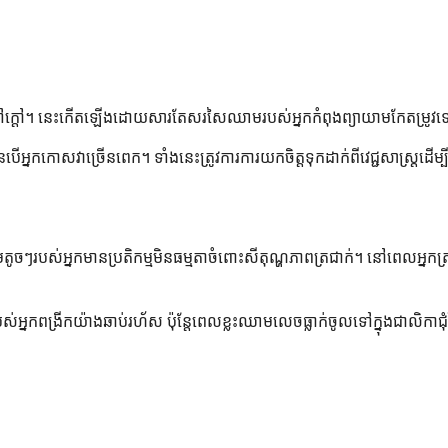
ាក់ទៅក្តៅ។ នេះកើតឡើងដោយសារតែសរសៃឈាមរបស់អ្នកកំពុងព្យាយាមកែតម្រូវទៅនឹ
នបើអ្នកកោសវាច្រើនពេក។ ទាំងនេះត្រូវការការយកចិត្តទុកដាក់ពីវេជ្ជសាស្រ្តដើម្
អ្នកមានប្រតិកម្មមិនធម្មតាចំពោះសីតុណ្ហភាពត្រជាក់។ នៅពេលអ្នកត្រជាក
អ្នកពង្រីកយ៉ាងឆាប់រហ័ស ប៉ុន្តែពេលខ្លះឈាមលេចធ្លាក់ចូលទៅក្នុងជាល