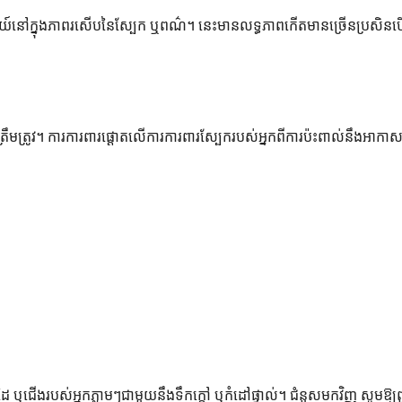
រជាអចិន្ត្រៃយ៍នៅក្នុងភាពរសើបនៃស្បែក ឬពណ៌។ នេះមានលទ្ធភាពកើតមានច្រើនប្រ
ត្រឹមត្រូវ។ ការការពារផ្តោតលើការការពារស្បែករបស់អ្នកពីការប៉ះពាល់នឹងអាកា
ឬជើងរបស់អ្នកភ្លាមៗជាមួយនឹងទឹកក្តៅ ឬកំដៅផ្ទាល់។ ជំនួសមកវិញ សូមឱ្យពួ