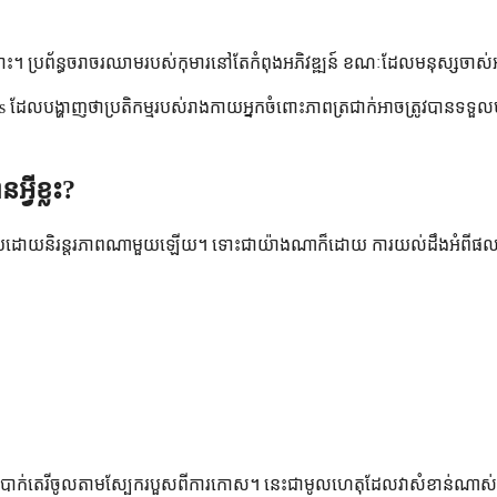
គ្រោះ។ ប្រព័ន្ធចរាចរឈាមរបស់កុមារនៅតែកំពុងអភិវឌ្ឍន៍ ខណៈដែលមនុស្
ins ដែលបង្ហាញថាប្រតិកម្មរបស់រាងកាយអ្នកចំពោះភាពត្រជាក់អាចត្រូវបានទទ
វីខ្លះ?
ាប្រកបដោយនិរន្តរភាពណាមួយឡើយ។ ទោះជាយ៉ាងណាក៏ដោយ ការយល់ដឹងអំពីផលវ
តេរីចូលតាមស្បែករបួសពីការកោស។ នេះជាមូលហេតុដែលវាសំខាន់ណាស់ក្នុងក