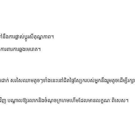
ងការផ្លាស់ប្តូរសីតុណ្ហភាព។
បីការពារការឆ្លងមេរោគ។
់ សរសៃឈាមតូចៗទាំងនេះនៅជិតផ្ទៃស្បែករបស់អ្នកនឹងរួមតូចដើម្បីរក្សា
ិកាជុំវិញ បណ្តាលឱ្យរលាកនិងចំណុចក្រហមហើមដែលមានលក្ខណៈពិសេស។