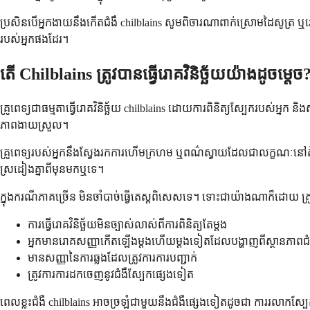
ប្រសិនបើអ្នកងាយនឹងកើតជំងឺ chilblains សូមពិចារណាពាក់ស្រោមដៃសូត្រ ឬរ
របស់អ្នកផងដែរ។
តើ Chilblains ត្រូវបានធ្វើរោគវិនិច្ឆ័យយ៉ាងដូចម្តេច
គ្រូពេទ្យជាធម្មតាធ្វើរោគវិនិច្ឆ័យ chilblains ដោយការពិនិត្យស្បែករបស់អ្
ភាពងាយស្រួល។
គ្រូពេទ្យរបស់អ្នកនឹងស្វែងរកការហើមក្រហម ឬពណ៌ស្វាយដែលជាលក្ខណៈនៅតំប
ស្រដៀងគ្នាពីមុនមកឬទេ។
ក្នុងករណីភាគច្រើន មិនចាំបាច់ធ្វើតេស្តពិសេសទេ។ ទោះជាយ៉ាងណាក៏ដោយ គ្រូពេ
ការធ្វើរោគវិនិច្ឆ័យមិនច្បាស់លាស់ពីការពិនិត្យតែម្តង
អ្នកមានរោគសញ្ញាកើតឡើងម្តងហើយម្តងទៀតដែលបង្ហាញពីស្ថានភាពជំ
មានសញ្ញានៃការឆ្លងដែលត្រូវការការបញ្ជាក់
ត្រូវការការដកចេញនូវជំងឺស្បែកផ្សេងទៀត
ពេលខ្លះជំងឺ chilblains អាចច្រឡំជាមួយនឹងជំងឺផ្សេងទៀតដូចជា ការរលាកស្