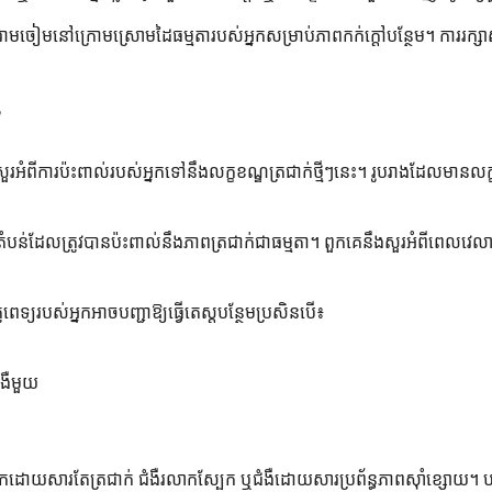
ោមចៀមនៅក្រោមស្រោមដៃធម្មតារបស់អ្នកសម្រាប់ភាពកក់ក្តៅបន្ថែម។ ការរក្សាស
?
នក និងសួរអំពីការប៉ះពាល់របស់អ្នកទៅនឹងលក្ខខណ្ឌត្រជាក់ថ្មីៗនេះ។ រូបរាងដែល
ន់ដែលត្រូវបានប៉ះពាល់នឹងភាពត្រជាក់ជាធម្មតា។ ពួកគេនឹងសួរអំពីពេលវេល
ទ្យរបស់អ្នកអាចបញ្ជាឱ្យធ្វើតេស្តបន្ថែមប្រសិនបើ៖
ងឺមួយ
បែកដោយសារតែត្រជាក់ ជំងឺរលាកស្បែក ឬជំងឺដោយសារប្រព័ន្ធភាពស៊ាំខ្សោយ។ 