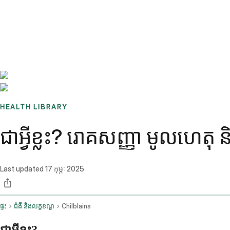
Benchmarks
Stories
FAQ
Sign up / Log in
HEALTH LIBRARY
ជាអ្វីខ្លះ? រោគសញ្ញា មូលហេតុ 
Last updated
17 កុម្ភៈ 2025
ផ្ទះ
ជំងឺ និងលក្ខខណ្ឌ
Chilblains