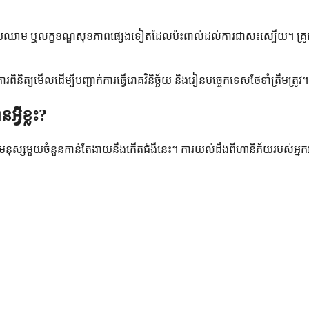
រំលាយឈាម ឬលក្ខខណ្ឌសុខភាពផ្សេងទៀតដែលប៉ះពាល់ដល់ការជាសះស្បើយ។ គ្រូពេទ្
និត្យមើលដើម្បីបញ្ជាក់ការធ្វើរោគវិនិច្ឆ័យ និងរៀនបច្ចេកទេសថែទាំត្រឹមត្រូវ។
្វីខ្លះ?
្យមនុស្សមួយចំនួនកាន់តែងាយនឹងកើតជំងឺនេះ។ ការយល់ដឹងពីហានិភ័យរបស់អ្នកអា