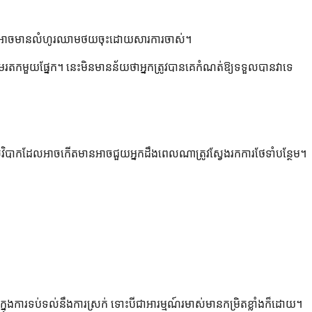
សចាស់អាចមានលំហូរឈាមថយចុះដោយសារការចាស់។
ួលមរតកមួយផ្នែក។ នេះមិនមានន័យថាអ្នកត្រូវបានគេកំណត់ឱ្យទទួលបានវាទេ
ិបាកដែលអាចកើតមានអាចជួយអ្នកដឹងពេលណាត្រូវស្វែងរកការថែទាំបន្ថែម។
ារទប់ទល់នឹងការស្រក់ ទោះបីជាអារម្មណ៍រមាស់មានកម្រិតខ្លាំងក៏ដោយ។