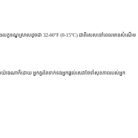
្ឍន៍ក្នុងលក្ខខណ្ឌស្រាលដូចជា 32-60°F (0-15°C) ជាពិសេសនៅពេលមានសំណើម
យ៉ាងណាក៏ដោយ អ្នកគួរតែទាក់ទងអ្នកផ្តល់សេវាថែទាំសុខភាពរបស់អ្នក