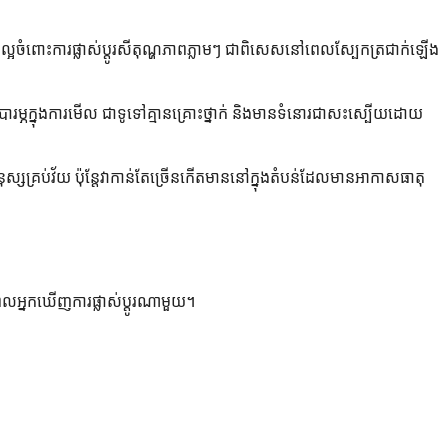
អចំពោះការផ្លាស់ប្តូរសីតុណ្ហភាពភ្លាមៗ ជាពិសេសនៅពេលស្បែកត្រជាក់ឡើង
ម្ភក្នុងការមើល ជាទូទៅគ្មានគ្រោះថ្នាក់ និងមានទំនោរជាសះស្បើយដោយ
ស្សគ្រប់វ័យ ប៉ុន្តែវាកាន់តែច្រើនកើតមាននៅក្នុងតំបន់ដែលមានអាកាសធាតុ
នពេលអ្នកឃើញការផ្លាស់ប្តូរណាមួយ។