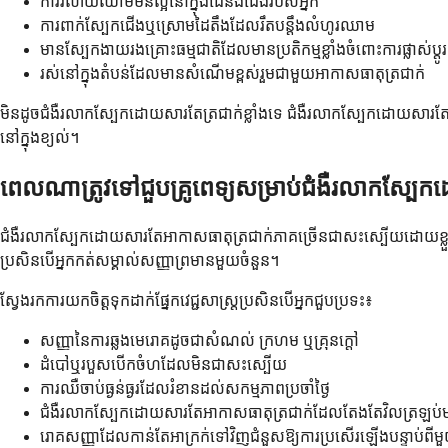
ការរំលាយឈាមមិនល្អនៅក្នុងដៃនិងជើងរបស់អ្នក
ការពាក់ស្បែកជើងឬស្រោមដៃតឹងដែលរឹតបន្តឹងលំហូរឈាម
មានស្បែកងាយរងគ្រោះធម្មជាតិដែលមានប្រតិកម្មខ្លាំងចំពោះការផ្លាស់ប្តូ
រស់នៅក្នុងតំបន់ដែលមានសំណើមខ្ពស់រួមជាមួយអាកាសធាតុត្រជាក់
មិនដូចជំងឺរលាកស្បែកដោយសារតែត្រជាក់ខ្លាំងទេ ជំងឺរលាកស្បែកដោយសារតែអ
នៅក្នុងខ្យល់។
ពេលណាត្រូវទៅជួបគ្រូពេទ្យសម្រាប់ជំងឺរលាកស្បែ
ជំងឺរលាកស្បែកដោយសារតែអាកាសធាតុត្រជាក់ភាគច្រើនជាសះស្បើយដោយខ្លួនឯង
ប្រសិនបើអ្នកកត់សម្គាល់សញ្ញាព្រមានមួយចំនួន។
ស្វែងរកការយកចិត្តទុកដាក់ផ្នែកវេជ្ជសាស្រ្តប្រសិនបើអ្នកជួបប្រទះ៖
សញ្ញានៃការឆ្លងមេរោគដូចជាសំណល់ ក្រហម ឬគ្រុនក្តៅ
ដំបៅឬរបួសបើកចំហដែលមិនជាសះស្បើយ
ការឈឺចាប់ធ្ងន់ធ្ងរដែលរំខានដល់សកម្មភាពប្រចាំថ្ងៃ
ជំងឺរលាកស្បែកដោយសារតែអាកាសធាតុត្រជាក់ដែលតែងតែវិលត្រឡប់
រោគសញ្ញាដែលកាន់តែអាក្រក់ទៅវិញជំនួសឱ្យការប្រសើរឡើងបន្ទាប់ពីម