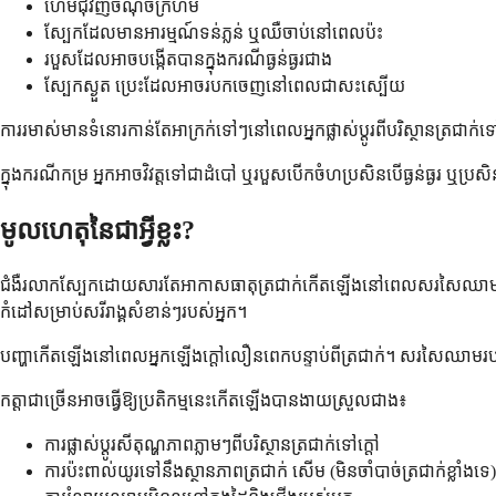
ហើមជុំវិញចំណុចក្រហម
ស្បែកដែលមានអារម្មណ៍ទន់ភ្លន់ ឬឈឺចាប់នៅពេលប៉ះ
របួសដែលអាចបង្កើតបានក្នុងករណីធ្ងន់ធ្ងរជាង
ស្បែកស្ងួត ប្រេះដែលអាចរបកចេញនៅពេលជាសះស្បើយ
ការរមាស់មានទំនោរកាន់តែអាក្រក់ទៅៗនៅពេលអ្នកផ្លាស់ប្តូរពីបរិស្ថានត្រជ
ក្នុងករណីកម្រ អ្នកអាចវិវត្តទៅជាដំបៅ ឬរបួសបើកចំហប្រសិនបើធ្ងន់ធ្ងរ ឬប្រសិ
មូលហេតុនៃជាអ្វីខ្លះ?
ជំងឺរលាកស្បែកដោយសារតែអាកាសធាតុត្រជាក់កើតឡើងនៅពេលសរសៃឈាមតូចៗរបស់
កំដៅសម្រាប់សរីរាង្គសំខាន់ៗរបស់អ្នក។
បញ្ហាកើតឡើងនៅពេលអ្នកឡើងក្តៅលឿនពេកបន្ទាប់ពីត្រជាក់។ សរសៃឈាមរបស់
កត្តាជាច្រើនអាចធ្វើឱ្យប្រតិកម្មនេះកើតឡើងបានងាយស្រួលជាង៖
ការផ្លាស់ប្តូរសីតុណ្ហភាពភ្លាមៗពីបរិស្ថានត្រជាក់ទៅក្តៅ
ការប៉ះពាល់យូរទៅនឹងស្ថានភាពត្រជាក់ សើម (មិនចាំបាច់ត្រជាក់ខ្លាំងទេ)