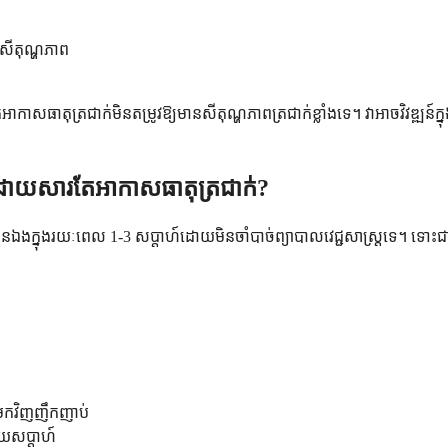
រសីតុណ្ហភាព
ាកាសធាតុត្រជាក់មិនតម្រូវឱ្យមានសីតុណ្ហភាពត្រជាក់ខ្លាំងទេ។ វាអាចវិវឌ
កដោយសារតែអាកាសធាតុត្រជាក់?
ក្នុងរយៈពេល 1-3 សប្តាហ៍ដោយមិនចាំបាច់ព្យាបាលវេជ្ជសាស្រ្តទេ។ ទោះជា
មកវិញញឹកញាប់
ួយសប្តាហ៍