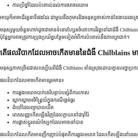
ការប្រើថ្នាំដែលប៉ះពាល់ដល់ការចរាចរឈាម
អាយុក៏អាចដើរតួនាទីផងដែរ ជាមួយនឹងកុមារនិងមនុស្សចាស់កាន់តែងាយរង
មនុស្សមួយចំនួនហាក់ដូចជាមានទំនោរហ្សែនចំពោះការវិវត្តទៅជាជំងឺ Chilbla
ប៉ុន្តែអ្នកអាចត្រូវការប្រុងប្រយ័ត្នបន្ថែមទៀតអំពីការប៉ះពាល់នឹងភាពត្រជាក់។
តើផលវិបាកដែលអាចកើតមាននៃជំងឺ Chilblains មានអ្
មនុស្សភាគច្រើនជាសះស្បើយពីជំងឺ Chilblains ទាំងស្រុងដោយគ្មានបញ្ហ
ផលវិបាកដែលអាចកើតមានរួមមាន៖
ការឆ្លងមេរោគបាក់តេរីបន្ទាប់បន្សំពីការកោស
ស្លាកស្នាមអចិន្រ្តៃយ៍ក្នុងករណីធ្ងន់ធ្ងរ
ដំបៅដែលព្យាបាលយឺត
រោគសញ្ញាកើតឡើងវិញដែលក្លាយទៅជារ៉ាំរ៉ៃ
ការផ្លាស់ប្តូរពណ៌ស្បែកដែលអាចនៅបាន
ផលវិបាកដែលកើតមានញឹកញាប់បំផុតគឺការឆ្លងមេរោគ ដែលកើតឡើងនៅពេលបាក់