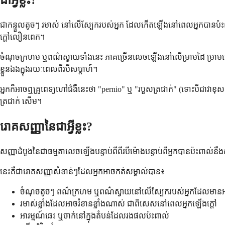
ជាអ្វីខ្លះ?
ជាកន្ទួលតូចៗ រមាស់ នៅលើស្បែករបស់អ្នក ដែលកើតឡើងនៅពេលអ្នកបានប៉ះពាល់
ក្តៅលឿនពេក។
ចំណុចក្រហម ឬពណ៌ស្វាយទាំងនេះ ភាគច្រើនលេចឡើងនៅលើម្រាមដៃ ម្រាមជើង 
ខ្លួនឯងក្នុងរយៈពេលពីរបីសប្តាហ៍។
អ្នកក៏អាចឮគ្រូពេទ្យហៅជំងឺនេះថា "pernio" ឬ "របួសត្រជាក់" (ទោះបីជាវាខុ
ត្រជាក់ សើម។
រោគសញ្ញានៃជាអ្វីខ្លះ?
សញ្ញាដំបូងនៃជាធម្មតាលេចឡើងបន្ទាប់ពីពីរបីម៉ោងបន្ទាប់ពីអ្នកបានប៉ះពាល់នឹ
នេះគឺជារោគសញ្ញាសំខាន់ៗដែលអ្នកអាចកត់សម្គាល់បាន៖
ចំណុចតូចៗ ពណ៌ក្រហម ឬពណ៌ស្វាយនៅលើស្បែករបស់អ្នកដែលមានអា
រមាស់ខ្លាំងដែលអាចរំខានខ្លាំងណាស់ ជាពិសេសនៅពេលអ្នកឡើងក្តៅ
អារម្មណ៍ឆេះ ឬចាក់នៅក្នុងតំបន់ដែលរងផលប៉ះពាល់