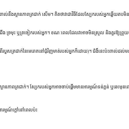
នឹងស្ថានភាពត្រជាក់ សើម។ គិតថាវាជាវិធីដែលស្បែករបស់អ្នកឆ្លើយតបមិនល្
ច្រមុះ ឬត្រចៀករបស់អ្នក។ ខណៈពេលដែលវាអាចមិនស្រួល និងគួរឱ្យព្រួយបារ
សពីរបួសត្រជាក់នៃមេរោគនៅជុំវិញមាត់របស់អ្នកក៏ដោយ)។ ជំងឺនេះប៉ះពាល់ដល់មនុ
ងស្ថានភាពត្រជាក់។ ស្បែករបស់អ្នកអាចចាប់ផ្តើមមានអារម្មណ៍ទន់ភ្លន់ ឬឆេះមុ
រម្មណ៍ក្តៅនៅពេលប៉ះ