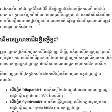
វាជាការសំខាន់ដែលត្រូវដឹងថាជំងឺជើងខ្វិនខ្លួនឯងមិនបង្កើតការឈឺចាប់ដល់
ទារកទេ។ កូនរបស់អ្នកនឹងមិនមានអារម្មណ៍មិនស្រួលដោយសារតែទីតាំងជើងទេ
ទោះបីជារឿងនេះអាចផ្លាស់ប្តូរនៅពេលពួកគេធំឡើងប្រសិនបើស្ថានភាពមិនត្រូវ
បានព្យាបាលក៏ដោយ។
តើមានប្រភេទជើងខ្វិនអ្វីខ្លះ?
គ្រូពេទ្យចាត់ថ្នាក់ជើងខ្វិនតាមវិធីផ្សេងៗគ្នាដើម្បីជួយកំណត់វិធីសាស្ត្រព្យាបាលដ៏
ល្អបំផុត។ ការយល់ដឹងអំពីប្រភេទទាំងនេះអាចជួយអ្នកពិភាក្សាអំពីស្ថានភាពជាក់
លាក់របស់កូនអ្នកជាមួយក្រុមថែទាំសុខភាពរបស់ពួកគេបានកាន់តែប្រសើរ។
វិធីសាស្ត្រទូទៅបំផុតក្នុងការបែងចែកជើងខ្វិនគឺតាមមូលហេតុជាមូលដ្ឋាន
របស់វា៖
ជើងខ្វិន Idiopathic៖
នេះកើតឡើងដោយខ្លួនឯងដោយគ្មានលក្ខខណ្ឌ
ផ្សេងទៀត (ប្រហែល 95% នៃករណី)
ជើងខ្វិន Syndromic៖
នេះកើតឡើងរួមជាមួយនឹងលក្ខខណ្ឌសុខភាព
ផ្សេងទៀតដូចជា spina bifida ឬរោគសញ្ញាហ្សែន