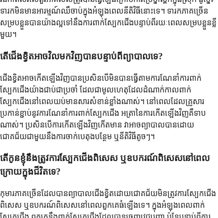
ទារកមិនមានអារម្មណ៍ឈឺចាប់ក្នុងអំឡុងពេលនីតិវិធីនោះទេ។ ទារកភាគច្រើន
សម្របខ្លួនបានយ៉ាងល្អទៅនឹងការពាក់ស្បែកជើងបន្ទាប់ពីរយៈពេលសម្របខ្លួនខ្លី
មួយ។
តើជើងខ្វិតអាចវិលមកវិញបានបន្ទាប់ពីព្យាបាលទេ?
ជើងខ្វិតអាចកើតឡើងវិញបានប្រសិនបើមិនបានធ្វើតាមការណែនាំការពាក់
ស្បែកជើងយ៉ាងជាប់ជាប្រចាំ ដែលជាមូលហេតុដែលដំណាក់កាលពាក់
ស្បែកជើងនៅពេលយប់មានសារសំខាន់ខ្លាំងណាស់។ នៅពេលដែលគ្រួសារ
ប្រកាន់ខ្ជាប់នូវការណែនាំការពាក់ស្បែកជើង អត្រានៃការកើតឡើងវិញគឺទាប
ណាស់។ ប្រសិនបើការកើតឡើងវិញកើតមាន វាអាចព្យាបាលបានដោយ
ជោគជ័យជាមួយនឹងការចាក់បេតុងបន្ថែម ឬនីតិវិធីតូចៗ។
តើកូនខ្ញុំនឹងត្រូវការស្បែកជើងពិសេស ឬឧបករណ៍ពិសេសនៅពេល
ក្រោយក្នុងជីវិតទេ?
កុមារភាគច្រើនដែលបានព្យាបាលជើងខ្វិតដោយជោគជ័យមិនត្រូវការស្បែកជើង
ពិសេស ឬឧបករណ៍ពិសេសនៅពេលពួកគេធំឡើងទេ។ ក្នុងអំឡុងពេលពាក់
ស្បែកជើង ពួកគេនឹងពាក់ស្បែកជើងដែលបានចេញវេជ្ជបញ្ជា ប៉ុន្តែបន្ទាប់ពីការ