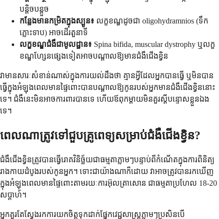
បន្តិចបន្តួច
កន្លែងមានកម្រិតក្នុងស្បូន៖
លក្ខខណ្ឌដូចជា oligohydramnios (ទឹក
ភ្លោះទាប) អាចដើរតួនាទី
លក្ខខណ្ឌជំងឺជាមូលដ្ឋាន៖
Spina bifida, muscular dystrophy ឬលក្ខ
ខណ្ឌហ្សែនផ្សេងទៀតអាចបណ្តាលឱ្យមានជំងឺជើងខ្វិន
វាមានសារៈសំខាន់ណាស់ក្នុងការយល់ដឹងថា គ្មានអ្វីដែលអ្នកបានធ្វើ ឬមិនបាន
ធ្វើក្នុងអំឡុងពេលមានផ្ទៃពោះបានបណ្តាលឱ្យកូនរបស់អ្នកមានជំងឺជើងខ្វិននោះ
ទេ។ ជំងឺនេះមិនអាចការពារបានទេ ហើយឪពុកម្តាយមិនគួរស្តីបន្ទោសខ្លួនឯង
ទេ។
ពេលណាត្រូវទៅជួបគ្រូពេទ្យសម្រាប់ជំងឺជើងខ្វិន?
ជំងឺជើងខ្វិនត្រូវបានធ្វើរោគវិនិច្ឆ័យជាធម្មតាភ្លាមៗបន្ទាប់ពីកំណើតក្នុងការពិនិត្យ
រាងកាយដំបូងរបស់កូនអ្នក។ ទោះជាយ៉ាងណាក៏ដោយ វាអាចត្រូវបានរកឃើញ
ក្នុងអំឡុងពេលមានផ្ទៃពោះតាមរយៈការអ៊ុលត្រាសោន ជាធម្មតាប្រហែល 18-20
សប្តាហ៍។
អ្នកគួរតែស្វែងរកការយកចិត្តទុកដាក់ផ្នែកវេជ្ជសាស្ត្រភ្លាមៗប្រសិនបើ