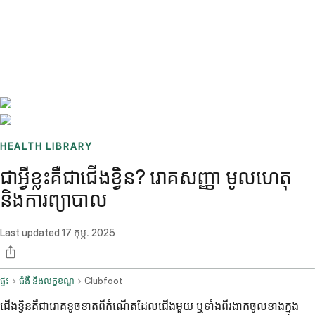
Benchmarks
Stories
FAQ
Sign up / Log in
HEALTH LIBRARY
ជាអ្វីខ្លះគឺជាជើងខ្វិន? រោគសញ្ញា មូលហេតុ
និងការព្យាបាល
Last updated
17 កុម្ភៈ 2025
ផ្ទះ
ជំងឺ និងលក្ខខណ្ឌ
Clubfoot
ជើងខ្វិនគឺជារោគខូចខាតពីកំណើតដែលជើងមួយ ឬទាំងពីរងាកចូលខាងក្នុង