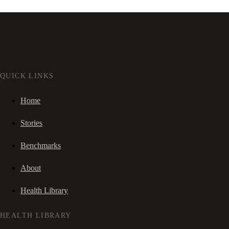
QUICK LINKS
Home
Stories
Benchmarks
About
Health Library
HEALTH LIBRARY