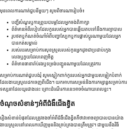
មុនពេលការណាត់ជួបនីមួយៗ សូមពិចារណារៀបចំ៖
បញ្ជីសំណួរឬការព្រួយបារម្ភដែលអ្នកចង់ពិភាក្សា
ព័ត៌មានអំពីរបៀបដែលកូនរបស់អ្នកបានឆ្លើយតបទៅនឹងការព្យាបាល
រូបថតឬកំណត់ចំណាំអំពីបញ្ហាស្បែកឬការផ្លាស់ប្តូរណាមួយដែលអ្នក
បានកត់សម្គាល់
របស់របរសម្រាប់ការសុខស្រួលរបស់កូនអ្នកដូចជាប្រដាប់ក្មេង
លេងឬភួយដែលពេញចិត្ត
ព័ត៌មានធានារ៉ាប់រងឬទម្រង់បញ្ជូនណាមួយដែលត្រូវការ
សម្រាប់ការណាត់ជួបបង់រុំ សូមស្លៀកពាក់កូនរបស់អ្នកជាមួយសម្លៀកបំពាក់
ដែលងាយស្រួលដកចេញពីជើង។ យកអាហារសម្រន់និងការកម្សាន្តសម្រាប់ការ
ទស្សនាដែលយូរជាងនេះ ព្រោះដំណើរការនេះអាចចំណាយពេលខ្លះ។
ចំណុចសំខាន់ៗអំពីជំងឺជើងខ្វិត
រឿងសំខាន់បំផុតដែលត្រូវចងចាំអំពីជំងឺជើងខ្វិតគឺថាវាអាចព្យាបាលបានយ៉ាង
ងាយស្រួលនៅពេលរកឃើញមុននិងគ្រប់គ្រងបានត្រឹមត្រូវ។ ជាមួយនឹងវិធី