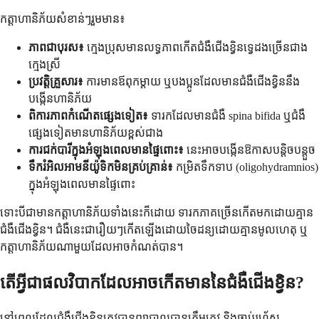
កត្តាហានិភ័យសំខាន់ៗរួមមាន៖
ភាពជាបុរស៖
ក្មេងប្រុសមានលទ្ធភាពកើតជំងឺជើងខ្វិនទ្វេដងច្រើនជាង
ក្មេងស្រី
ប្រវត្តិគ្រួសារ៖
ការមានឪពុកម្តាយ ឬបងប្អូនដែលមានជំងឺជើងខ្វិននឹង
បង្កើនហានិភ័យ
ពិការភាពកំណើតផ្សេងទៀត៖
ទារកដែលមានជំងឺ spina bifida ឬជំងឺ
ផ្សេងទៀតមានហានិភ័យខ្ពស់ជាង
ការជក់បារីក្នុងអំឡុងពេលមានផ្ទៃពោះ៖
នេះអាចបង្កើនឱកាសបន្តិចបន្តួច
ទឹករំអិលអាមនីយ៉ូទិកមិនគ្រប់គ្រាន់៖
កម្រិតទឹកទាប (oligohydramnios)
ក្នុងអំឡុងពេលមានផ្ទៃពោះ
ទោះបីជាមានកត្តាហានិភ័យទាំងនេះក៏ដោយ ទារកភាគច្រើនកើតមកដោយគ្មាន
ជំងឺជើងខ្វិន។ ជំងឺនេះជារឿយៗកើតឡើងដោយចៃដន្យដោយគ្មានមូលហេតុ ឬ
កត្តាហានិភ័យណាមួយដែលអាចកំណត់បាន។
តើអ្វីជាផលវិបាកដែលអាចកើតមាននៃជំងឺជើងខ្វិន?
នៅពេលដែលជំងឺជើងខ្វិនត្រូវបានព្យាបាលបានត្រឹមត្រូវ និងឆាប់រហ័ស