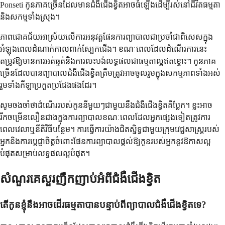
Ponseti កូនភាគច្រើនដែលមានជំងឺជើងខ្វិតអាចធំឡើងដើម្បីរស់នៅជីវិតធម្មតា
និងសកម្មទាំងស្រុង។
ភាពជោគជ័យអាស្រ័យលើការអនុវត្តផែនការព្យាបាលជាប្រចាំជាពិសេសក្នុង
អំឡុងពេលដំណាក់កាលពាក់ស្បែកជើង។ ខណៈពេលដែលដំណើរការនេះ
តម្រូវឱ្យមានការអត់ធ្មត់និងការលះបង់លទ្ធផលជាធម្មតាល្អឥតខ្ចោះ។ កូនភាគ
ច្រើនដែលបានព្យាបាលជំងឺជើងខ្វិតត្រឹមត្រូវអាចចូលរួមក្នុងសកម្មភាពទាំងអស់
រួមទាំងកីឡាប្រកួតប្រជែងផងដែរ។
សូមចងចាំថាដំណើររបស់កូននីមួយៗជាមួយនឹងជំងឺជើងខ្វិតគឺប្លែក។ ខ្លះអាច
រីកចម្រើនលឿនជាងក្នុងការព្យាបាលខណៈពេលដែលអ្នកផ្សេងទៀតត្រូវការ
ពេលវេលាឬនីតិវិធីបន្ថែម។ ការធ្វើការយ៉ាងជិតស្និទ្ធជាមួយក្រុមវេជ្ជសាស្ត្ររបស់
អ្នកនិងការប្តេជ្ញាចិត្តចំពោះផែនការព្យាបាលផ្តល់ឱ្យកូនរបស់អ្នកនូវឱកាសល្អ
បំផុតសម្រាប់លទ្ធផលល្អបំផុត។
សំណួរគេសួរញឹកញាប់អំពីជំងឺជើងខ្វិត
តើកូនខ្ញុំនឹងអាចដើរធម្មតាបានបន្ទាប់ពីព្យាបាលជំងឺជើងខ្វិតទេ?