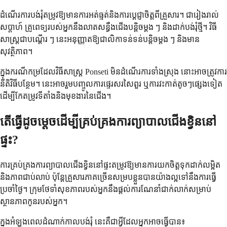
ដំណើរការបង់រុំតម្រូវឱ្យមានការអត់ធ្មត់និងការប្តេជ្ញាចិត្តពីគ្រួសារ។ ជារៀងរាល់
សប្តាហ៍ គ្រូពេទ្យរបស់អ្នកនឹងលាតសន្ធឹងជើងបន្តិចម្តង ៗ និងដាក់បង់រុំថ្មី។ វិធី
សាស្រ្តជាបណ្តើរ ៗ នេះអនុញ្ញាតឱ្យជាលិកាទន់ទន់បន្តិចម្តង ៗ និងមាន
សុវត្ថិភាព។
ក្នុងករណីកម្រដែលវិធីសាស្ត្រ Ponseti មិនដំណើរការទាំងស្រុង នោះអាចត្រូវការ
នីតិវិធីបន្ថែម។ នេះអាចរួមបញ្ចូលការផ្ទេរសរសៃពួរ ឬការវះកាត់តូចៗផ្សេងទៀត
ដើម្បីកែតម្រូវទីតាំងនិងមុខងារនៃជើង។
តើធ្វើដូចម្តេចដើម្បីគ្រប់គ្រងការព្យាបាលជើងខ្វិននៅ
ផ្ទះ?
ការគ្រប់គ្រងការព្យាបាលជើងខ្វិននៅផ្ទះតម្រូវឱ្យមានការយកចិត្តទុកដាក់លម្អិត
និងភាពជាប់លាប់ ប៉ុន្តែគ្រួសារភាគច្រើនសម្របខ្លួនបានយ៉ាងល្អទៅនឹងការធ្វើ
ប្រចាំថ្ងៃ។ ក្រុមថែទាំសុខភាពរបស់អ្នកនឹងផ្តល់ការណែនាំជាក់លាក់សម្រាប់
ស្ថានភាពកូនរបស់អ្នក។
ក្នុងអំឡុងពេលដំណាក់កាលបង់រុំ នេះគឺជាអ្វីដែលអ្នកអាចធ្វើបាន៖