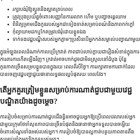
រក្សាបង់រុំឱ្យស្ងួតនិងស្អាតគ្រប់ពេល
ត្រូវប្រុងប្រយ័ត្នចំពោះសញ្ញានៃការរលាក ហើម ឬបញ្ហាចរន្តឈាម
ពិនិត្យម្រាមជើងកូនរបស់អ្នកជាទៀងទាត់សម្រាប់ពណ៌និងភាពកក់ក្តៅ
កុំព្យាយាមដកឬកែតម្រូវបង់រុំដោយខ្លួនឯង
ទាក់ទងវេជ្ជបណ្ឌិតរបស់អ្នកភ្លាមៗប្រសិនបើអ្នកកត់សម្គាល់បញ្ហាណាមួយ
ក្នុងអំឡុងពេលដំណាក់កាលប្រើក្រវាត់ ភាពជាប់លាប់ក្លាយជារឿងសំខាន់ក្នុងការ
ការពារការកើតឡើងវិញ។ ក្រវាត់អាចហាក់ដូចជាមិនស្រួលនៅដំបូង ប៉ុន្តែ
កូនភាគច្រើនសម្របខ្លួនបានក្នុងរយៈពេលពីរបីថ្ងៃ។ ការរក្សាតាមការពាក់ដែល
បានចេញវេជ្ជបញ្ជាជួយធានាលទ្ធផលល្អបំផុតរយៈពេលវែង។
តើអ្នកគួរត្រៀមខ្លួនសម្រាប់ការណាត់ជួបជាមួយវេជ្ជ
បណ្ឌិតយ៉ាងដូចម្តេច?
ការរៀបចំសម្រាប់ការណាត់ជួបជើងខ្វិនអាចជួយអ្នកឱ្យប្រើពេលវេលារបស់អ្នក
ជាមួយក្រុមថែទាំសុខភាពបានច្រើនបំផុតនិងធានាថាអ្នកទទួលបានចម្លើយ
ចំពោះសំណួរទាំងអស់របស់អ្នក។ ការរៀបចំឱ្យបានល្អកាត់បន្ថយភាពតានតឹង
សម្រាប់ទាំងអ្នកនិងកូនរបស់អ្នក។