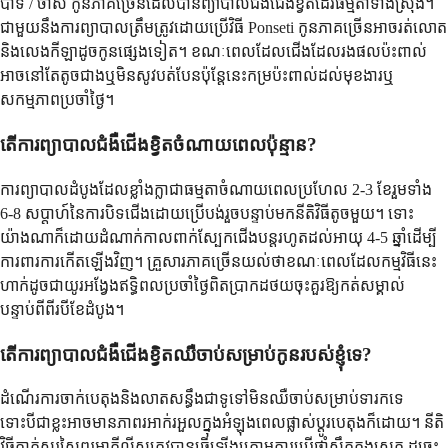
បាទ / ចាស កូនភាគច្រើនដែលបានព្យាបាលជំងឺជើងខ្វិតដើរធម្មតាទាំងស្រុង។
ជាមួយនឹងការព្យាបាលត្រឹមត្រូវដោយប្រើវិធី Ponseti កូនភាគច្រើនអាចរត់លោត
និងលេងកីឡាដូចកូនផ្សេងទៀត។ ខណៈពេលដែលជើងដែលរងផលប៉ះពាល់
អាចនៅតែតូចជាងឬមិនសូវបត់បែនប៉ុន្តែនេះកម្រប៉ះពាល់ដល់មុខងារឬ
សកម្មភាពប្រចាំថ្ងៃ។
តើការព្យាបាលជំងឺជើងខ្វិតចំណាយពេលប៉ុន្មាន?
ការព្យាបាលដំបូងដែលខ្លាំងក្លាជាធម្មតាចំណាយពេលប្រហែល 2-3 ខែរួមទាំង
6-8 សប្តាហ៍នៃការបិទជើងដោយប្រើបង់រួចបន្ទាប់មកនីតិវិធីតូចមួយ។ ទោះ
យ៉ាងណាក៏ដោយដំណាក់កាលពាក់ស្បែកជើងបន្តរហូតដល់អាយុ 4-5 ឆ្នាំដើម្បី
ការពារការកើតឡើងវិញ។ គ្រួសារភាគច្រើនយល់ថាខណៈពេលដែលកម្មវិធីនេះ
ហាក់ដូចជាយូរអង្វែងឥទ្ធិពលប្រចាំថ្ងៃពិតប្រាកដថយចុះគួរឱ្យកត់សម្គាល់
បន្ទាប់ពីពីរបីខែដំបូង។
តើការព្យាបាលជំងឺជើងខ្វិតឈឺចាប់សម្រាប់កូនរបស់ខ្ញុំទេ?
ដំណើរការចាក់បេតុងនិងលាតសន្ធឹងជាទូទៅមិនឈឺចាប់សម្រាប់ទារកទេ
ទោះបីជាខ្លះអាចមានភាពរអាក់រអួលក្នុងអំឡុងពេលផ្លាស់ប្តូរបេតុងក៏ដោយ។ នីតិ
វិធីកាត់សរសៃពួរអាគីលីសត្រូវបានធ្វើឡើងក្រោមការប្រើថ្នាំស្ពឹកក្នុងស្រុក ដូច្នេះ