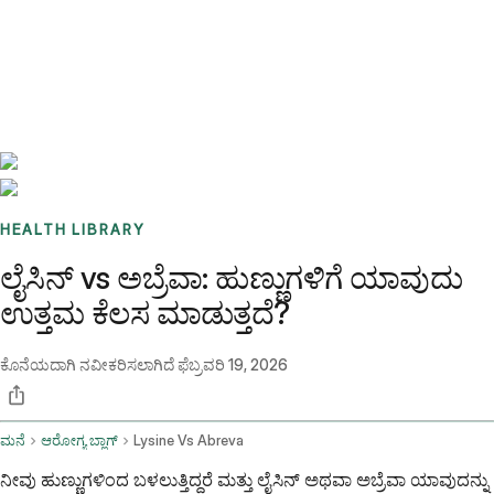
Benchmarks
Stories
FAQ
Sign up / Log in
HEALTH LIBRARY
ಲೈಸಿನ್ vs ಅಬ್ರೆವಾ: ಹುಣ್ಣುಗಳಿಗೆ ಯಾವುದು
ಉತ್ತಮ ಕೆಲಸ ಮಾಡುತ್ತದೆ?
ಕೊನೆಯದಾಗಿ ನವೀಕರಿಸಲಾಗಿದೆ
ಫೆಬ್ರವರಿ 19, 2026
ಮನೆ
ಆರೋಗ್ಯ ಬ್ಲಾಗ್
Lysine Vs Abreva
ನೀವು ಹುಣ್ಣುಗಳಿಂದ ಬಳಲುತ್ತಿದ್ದರೆ ಮತ್ತು ಲೈಸಿನ್ ಅಥವಾ ಅಬ್ರೆವಾ ಯಾವುದನ್ನು