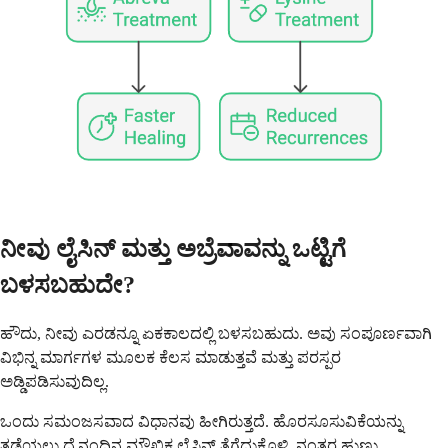
ನೀವು ಲೈಸಿನ್ ಮತ್ತು ಅಬ್ರೆವಾವನ್ನು ಒಟ್ಟಿಗೆ
ಬಳಸಬಹುದೇ?
ಹೌದು, ನೀವು ಎರಡನ್ನೂ ಏಕಕಾಲದಲ್ಲಿ ಬಳಸಬಹುದು. ಅವು ಸಂಪೂರ್ಣವಾಗಿ
ವಿಭಿನ್ನ ಮಾರ್ಗಗಳ ಮೂಲಕ ಕೆಲಸ ಮಾಡುತ್ತವೆ ಮತ್ತು ಪರಸ್ಪರ
ಅಡ್ಡಿಪಡಿಸುವುದಿಲ್ಲ.
ಒಂದು ಸಮಂಜಸವಾದ ವಿಧಾನವು ಹೀಗಿರುತ್ತದೆ. ಹೊರಸೂಸುವಿಕೆಯನ್ನು
ತಡೆಯಲು ದೈನಂದಿನ ಮೌಖಿಕ ಲೈಸಿನ್ ತೆಗೆದುಕೊಳ್ಳಿ. ನಂತರ ಹುಣ್ಣು