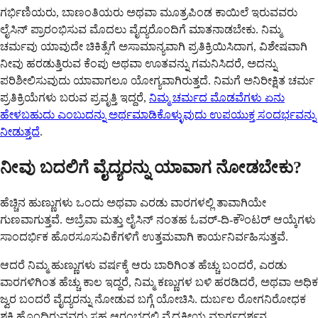
ಗರ್ಭಿಣಿಯರು, ಬಾಣಂತಿಯರು ಅಥವಾ ಮೂತ್ರಪಿಂಡ ಕಾಯಿಲೆ ಇರುವವರು
ಲೈಸಿನ್ ಪ್ರಾರಂಭಿಸುವ ಮೊದಲು ವೈದ್ಯರೊಂದಿಗೆ ಮಾತನಾಡಬೇಕು. ನಿಮ್ಮ
ಚರ್ಮವು ಯಾವುದೇ ಚಿಕಿತ್ಸೆಗೆ ಅಸಾಮಾನ್ಯವಾಗಿ ಪ್ರತಿಕ್ರಿಯಿಸಿದಾಗ, ವಿಶೇಷವಾಗಿ
ನೀವು ಹರಡುತ್ತಿರುವ ಕೆಂಪು ಅಥವಾ ಊತವನ್ನು ಗಮನಿಸಿದರೆ, ಅದನ್ನು
ಪರಿಶೀಲಿಸುವುದು ಯಾವಾಗಲೂ ಯೋಗ್ಯವಾಗಿರುತ್ತದೆ. ನಿಮಗೆ ಅನಿರೀಕ್ಷಿತ ಚರ್ಮ
ಪ್ರತಿಕ್ರಿಯೆಗಳು ಬರುವ ಪ್ರವೃತ್ತಿ ಇದ್ದರೆ,
ನಿಮ್ಮ ಚರ್ಮದ ಮೊಡವೆಗಳು ಏನು
ಹೇಳಬಹುದು ಎಂಬುದನ್ನು ಅರ್ಥಮಾಡಿಕೊಳ್ಳುವುದು ಉಪಯುಕ್ತ ಸಂದರ್ಭವನ್ನು
ನೀಡುತ್ತದೆ
.
ನೀವು ಬದಲಿಗೆ ವೈದ್ಯರನ್ನು ಯಾವಾಗ ನೋಡಬೇಕು?
ಹೆಚ್ಚಿನ ಹುಣ್ಣುಗಳು ಒಂದು ಅಥವಾ ಎರಡು ವಾರಗಳಲ್ಲಿ ತಾವಾಗಿಯೇ
ಗುಣವಾಗುತ್ತವೆ. ಅಬ್ರೆವಾ ಮತ್ತು ಲೈಸಿನ್ ನಂತಹ ಓವರ್-ದಿ-ಕೌಂಟರ್ ಆಯ್ಕೆಗಳು
ಸಾಂದರ್ಭಿಕ ಹೊರಸೂಸುವಿಕೆಗಳಿಗೆ ಉತ್ತಮವಾಗಿ ಕಾರ್ಯನಿರ್ವಹಿಸುತ್ತವೆ.
ಆದರೆ ನಿಮ್ಮ ಹುಣ್ಣುಗಳು ವರ್ಷಕ್ಕೆ ಆರು ಬಾರಿಗಿಂತ ಹೆಚ್ಚು ಬಂದರೆ, ಎರಡು
ವಾರಗಳಿಗಿಂತ ಹೆಚ್ಚು ಕಾಲ ಇದ್ದರೆ, ನಿಮ್ಮ ಕಣ್ಣುಗಳ ಬಳಿ ಹರಡಿದರೆ, ಅಥವಾ ಅಧಿಕ
ಜ್ವರ ಬಂದರೆ ವೈದ್ಯರನ್ನು ನೋಡುವ ಬಗ್ಗೆ ಯೋಚಿಸಿ. ದುರ್ಬಲ ರೋಗನಿರೋಧಕ
ಶಕ್ತಿ ಹೊಂದಿರುವವರು ಸಹ ಆರಂಭದಲ್ಲಿ ವೈದ್ಯಕೀಯ ಮಾರ್ಗದರ್ಶನ