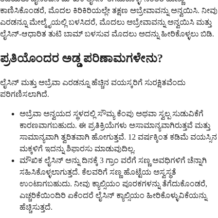
ಕಾಣಿಸಿಕೊಂಡರೆ, ಮೊದಲ ಕಿರಿಕಿರಿಯಲ್ಲೇ ತಕ್ಷಣ ಅಬ್ರೇವಾವನ್ನು ಅನ್ವಯಿಸಿ. ನೀವು
ಎರಡನ್ನೂ ಮೇಲ್ಮೈಯಲ್ಲಿ ಬಳಸಿದರೆ, ಮೊದಲು ಅಬ್ರೇವಾವನ್ನು ಅನ್ವಯಿಸಿ ಮತ್ತು
ಲೈಸಿನ್-ಆಧಾರಿತ ತುಟಿ ಬಾಮ್ ಬಳಸುವ ಮೊದಲು ಅದನ್ನು ಹೀರಿಕೊಳ್ಳಲು ಬಿಡಿ.
ಪ್ರತಿಯೊಂದರ ಅಡ್ಡ ಪರಿಣಾಮಗಳೇನು?
ಲೈಸಿನ್ ಮತ್ತು ಅಬ್ರೆವಾ ಎರಡನ್ನೂ ಹೆಚ್ಚಿನ ವಯಸ್ಕರಿಗೆ ಸುರಕ್ಷಿತವೆಂದು
ಪರಿಗಣಿಸಲಾಗಿದೆ.
ಅಬ್ರೆವಾ ಅನ್ವಯದ ಸ್ಥಳದಲ್ಲಿ ಸೌಮ್ಯ ಕೆಂಪು ಅಥವಾ ಸ್ವಲ್ಪ ಸುಡುವಿಕೆಗೆ
ಕಾರಣವಾಗಬಹುದು. ಈ ಪ್ರತಿಕ್ರಿಯೆಗಳು ಅಸಾಮಾನ್ಯವಾಗಿರುತ್ತವೆ ಮತ್ತು
ಸಾಮಾನ್ಯವಾಗಿ ತ್ವರಿತವಾಗಿ ಹೋಗುತ್ತವೆ. 12 ವರ್ಷಕ್ಕಿಂತ ಕಡಿಮೆ ವಯಸ್ಸಿನ
ಮಕ್ಕಳಿಗೆ ಇದನ್ನು ಶಿಫಾರಸು ಮಾಡುವುದಿಲ್ಲ.
ಮೌಖಿಕ ಲೈಸಿನ್ ಅನ್ನು ದಿನಕ್ಕೆ 3 ಗ್ರಾಂ ವರೆಗೆ ಸಣ್ಣ ಅವಧಿಗಳಿಗೆ ಚೆನ್ನಾಗಿ
ಸಹಿಸಿಕೊಳ್ಳಲಾಗುತ್ತದೆ. ಕೆಲವರಿಗೆ ಸಣ್ಣ ಹೊಟ್ಟೆಯ ಅಸ್ವಸ್ಥತೆ
ಉಂಟಾಗಬಹುದು. ನೀವು ಕ್ಯಾಲ್ಸಿಯಂ ಪೂರಕಗಳನ್ನು ತೆಗೆದುಕೊಂಡರೆ,
ಎಚ್ಚರಿಕೆಯಿಂದಿರಿ ಏಕೆಂದರೆ ಲೈಸಿನ್ ಕ್ಯಾಲ್ಸಿಯಂ ಹೀರಿಕೊಳ್ಳುವಿಕೆಯನ್ನು
ಹೆಚ್ಚಿಸುತ್ತದೆ.