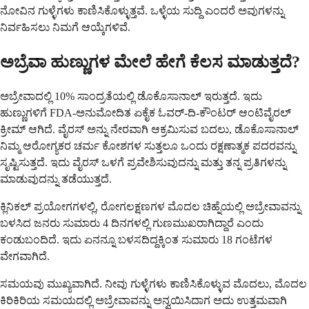
ನೋವಿನ ಗುಳ್ಳೆಗಳು ಕಾಣಿಸಿಕೊಳ್ಳುತ್ತವೆ. ಒಳ್ಳೆಯ ಸುದ್ದಿ ಎಂದರೆ ಅವುಗಳನ್ನು
ನಿರ್ವಹಿಸಲು ನಿಮಗೆ ಆಯ್ಕೆಗಳಿವೆ.
ಅಬ್ರೆವಾ ಹುಣ್ಣುಗಳ ಮೇಲೆ ಹೇಗೆ ಕೆಲಸ ಮಾಡುತ್ತದೆ?
ಅಬ್ರೇವಾದಲ್ಲಿ 10% ಸಾಂದ್ರತೆಯಲ್ಲಿ ಡೊಕೊಸಾನಾಲ್ ಇರುತ್ತದೆ. ಇದು
ಹುಣ್ಣುಗಳಿಗೆ FDA-ಅನುಮೋದಿತ ಏಕೈಕ ಓವರ್-ದಿ-ಕೌಂಟರ್ ಆಂಟಿವೈರಲ್
ಕ್ರೀಮ್ ಆಗಿದೆ. ವೈರಸ್ ಅನ್ನು ನೇರವಾಗಿ ಆಕ್ರಮಿಸುವ ಬದಲು, ಡೊಕೊಸಾನಾಲ್
ನಿಮ್ಮ ಆರೋಗ್ಯಕರ ಚರ್ಮ ಕೋಶಗಳ ಸುತ್ತಲೂ ಒಂದು ರಕ್ಷಣಾತ್ಮಕ ಪದರವನ್ನು
ಸೃಷ್ಟಿಸುತ್ತದೆ. ಇದು ವೈರಸ್ ಒಳಗೆ ಪ್ರವೇಶಿಸುವುದನ್ನು ಮತ್ತು ತನ್ನ ಪ್ರತಿಗಳನ್ನು
ಮಾಡುವುದನ್ನು ತಡೆಯುತ್ತದೆ.
ಕ್ಲಿನಿಕಲ್ ಪ್ರಯೋಗಗಳಲ್ಲಿ, ರೋಗಲಕ್ಷಣಗಳ ಮೊದಲ ಚಿಹ್ನೆಯಲ್ಲಿ ಅಬ್ರೇವಾವನ್ನು
ಬಳಸಿದ ಜನರು ಸುಮಾರು 4 ದಿನಗಳಲ್ಲಿ ಗುಣಮುಖರಾಗಿದ್ದಾರೆ ಎಂದು
ಕಂಡುಬಂದಿದೆ. ಇದು ಏನನ್ನೂ ಬಳಸದಿದ್ದಕ್ಕಿಂತ ಸುಮಾರು 18 ಗಂಟೆಗಳ
ವೇಗವಾಗಿದೆ.
ಸಮಯವು ಮುಖ್ಯವಾಗಿದೆ. ನೀವು ಗುಳ್ಳೆಗಳು ಕಾಣಿಸಿಕೊಳ್ಳುವ ಮೊದಲು, ಮೊದಲ
ಕಿರಿಕಿರಿಯ ಸಮಯದಲ್ಲಿ ಅಬ್ರೇವಾವನ್ನು ಅನ್ವಯಿಸಿದಾಗ ಅದು ಉತ್ತಮವಾಗಿ