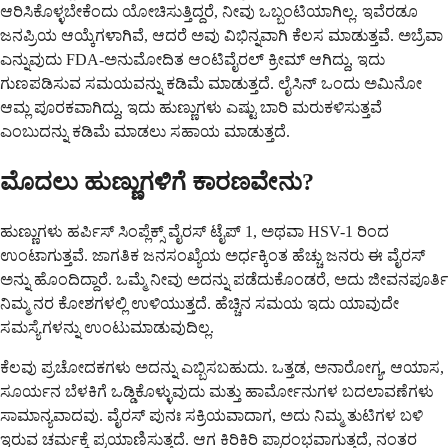
ಆರಿಸಿಕೊಳ್ಳಬೇಕೆಂದು ಯೋಚಿಸುತ್ತಿದ್ದರೆ, ನೀವು ಒಬ್ಬಂಟಿಯಾಗಿಲ್ಲ. ಇವೆರಡೂ
ಜನಪ್ರಿಯ ಆಯ್ಕೆಗಳಾಗಿವೆ, ಆದರೆ ಅವು ವಿಭಿನ್ನವಾಗಿ ಕೆಲಸ ಮಾಡುತ್ತವೆ. ಅಬ್ರೆವಾ
ಎನ್ನುವುದು FDA-ಅನುಮೋದಿತ ಆಂಟಿವೈರಲ್ ಕ್ರೀಮ್ ಆಗಿದ್ದು, ಇದು
ಗುಣಪಡಿಸುವ ಸಮಯವನ್ನು ಕಡಿಮೆ ಮಾಡುತ್ತದೆ. ಲೈಸಿನ್ ಒಂದು ಅಮಿನೋ
ಆಮ್ಲ ಪೂರಕವಾಗಿದ್ದು, ಇದು ಹುಣ್ಣುಗಳು ಎಷ್ಟು ಬಾರಿ ಮರುಕಳಿಸುತ್ತವೆ
ಎಂಬುದನ್ನು ಕಡಿಮೆ ಮಾಡಲು ಸಹಾಯ ಮಾಡುತ್ತದೆ.
ಮೊದಲು ಹುಣ್ಣುಗಳಿಗೆ ಕಾರಣವೇನು?
ಹುಣ್ಣುಗಳು ಹರ್ಪಿಸ್ ಸಿಂಪ್ಲೆಕ್ಸ್ ವೈರಸ್ ಟೈಪ್ 1, ಅಥವಾ HSV-1 ರಿಂದ
ಉಂಟಾಗುತ್ತವೆ. ಜಾಗತಿಕ ಜನಸಂಖ್ಯೆಯ ಅರ್ಧಕ್ಕಿಂತ ಹೆಚ್ಚು ಜನರು ಈ ವೈರಸ್
ಅನ್ನು ಹೊಂದಿದ್ದಾರೆ. ಒಮ್ಮೆ ನೀವು ಅದನ್ನು ಪಡೆದುಕೊಂಡರೆ, ಅದು ಜೀವನಪೂರ್ತಿ
ನಿಮ್ಮ ನರ ಕೋಶಗಳಲ್ಲಿ ಉಳಿಯುತ್ತದೆ. ಹೆಚ್ಚಿನ ಸಮಯ ಇದು ಯಾವುದೇ
ಸಮಸ್ಯೆಗಳನ್ನು ಉಂಟುಮಾಡುವುದಿಲ್ಲ.
ಕೆಲವು ಪ್ರಚೋದಕಗಳು ಅದನ್ನು ಎಬ್ಬಿಸಬಹುದು. ಒತ್ತಡ, ಅನಾರೋಗ್ಯ, ಆಯಾಸ,
ಸೂರ್ಯನ ಬೆಳಕಿಗೆ ಒಡ್ಡಿಕೊಳ್ಳುವುದು ಮತ್ತು ಹಾರ್ಮೋನುಗಳ ಬದಲಾವಣೆಗಳು
ಸಾಮಾನ್ಯವಾದವು. ವೈರಸ್ ಪುನಃ ಸಕ್ರಿಯವಾದಾಗ, ಅದು ನಿಮ್ಮ ತುಟಿಗಳ ಬಳಿ
ಇರುವ ಚರ್ಮಕ್ಕೆ ಪ್ರಯಾಣಿಸುತ್ತದೆ. ಆಗ ಕಿರಿಕಿರಿ ಪ್ರಾರಂಭವಾಗುತ್ತದೆ, ನಂತರ