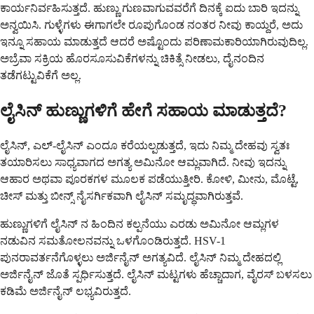
ಕಾರ್ಯನಿರ್ವಹಿಸುತ್ತದೆ. ಹುಣ್ಣು ಗುಣವಾಗುವವರೆಗೆ ದಿನಕ್ಕೆ ಐದು ಬಾರಿ ಇದನ್ನು
ಅನ್ವಯಿಸಿ. ಗುಳ್ಳೆಗಳು ಈಗಾಗಲೇ ರೂಪುಗೊಂಡ ನಂತರ ನೀವು ಕಾಯ್ದರೆ, ಅದು
ಇನ್ನೂ ಸಹಾಯ ಮಾಡುತ್ತದೆ ಆದರೆ ಅಷ್ಟೊಂದು ಪರಿಣಾಮಕಾರಿಯಾಗಿರುವುದಿಲ್ಲ.
ಅಬ್ರೆವಾ ಸಕ್ರಿಯ ಹೊರಸೂಸುವಿಕೆಗಳನ್ನು ಚಿಕಿತ್ಸೆ ನೀಡಲು, ದೈನಂದಿನ
ತಡೆಗಟ್ಟುವಿಕೆಗೆ ಅಲ್ಲ.
ಲೈಸಿನ್ ಹುಣ್ಣುಗಳಿಗೆ ಹೇಗೆ ಸಹಾಯ ಮಾಡುತ್ತದೆ?
ಲೈಸಿನ್, ಎಲ್-ಲೈಸಿನ್ ಎಂದೂ ಕರೆಯಲ್ಪಡುತ್ತದೆ, ಇದು ನಿಮ್ಮ ದೇಹವು ಸ್ವತಃ
ತಯಾರಿಸಲು ಸಾಧ್ಯವಾಗದ ಅಗತ್ಯ ಅಮಿನೋ ಆಮ್ಲವಾಗಿದೆ. ನೀವು ಇದನ್ನು
ಆಹಾರ ಅಥವಾ ಪೂರಕಗಳ ಮೂಲಕ ಪಡೆಯುತ್ತೀರಿ. ಕೋಳಿ, ಮೀನು, ಮೊಟ್ಟೆ,
ಚೀಸ್ ಮತ್ತು ಬೀನ್ಸ್ ನೈಸರ್ಗಿಕವಾಗಿ ಲೈಸಿನ್ ಸಮೃದ್ಧವಾಗಿರುತ್ತವೆ.
ಹುಣ್ಣುಗಳಿಗೆ ಲೈಸಿನ್ ನ ಹಿಂದಿನ ಕಲ್ಪನೆಯು ಎರಡು ಅಮಿನೋ ಆಮ್ಲಗಳ
ನಡುವಿನ ಸಮತೋಲನವನ್ನು ಒಳಗೊಂಡಿರುತ್ತದೆ. HSV-1
ಪುನರಾವರ್ತನೆಗೊಳ್ಳಲು ಅರ್ಜಿನೈನ್ ಅಗತ್ಯವಿದೆ. ಲೈಸಿನ್ ನಿಮ್ಮ ದೇಹದಲ್ಲಿ
ಅರ್ಜಿನೈನ್ ಜೊತೆ ಸ್ಪರ್ಧಿಸುತ್ತದೆ. ಲೈಸಿನ್ ಮಟ್ಟಗಳು ಹೆಚ್ಚಾದಾಗ, ವೈರಸ್ ಬಳಸಲು
ಕಡಿಮೆ ಅರ್ಜಿನೈನ್ ಲಭ್ಯವಿರುತ್ತದೆ.