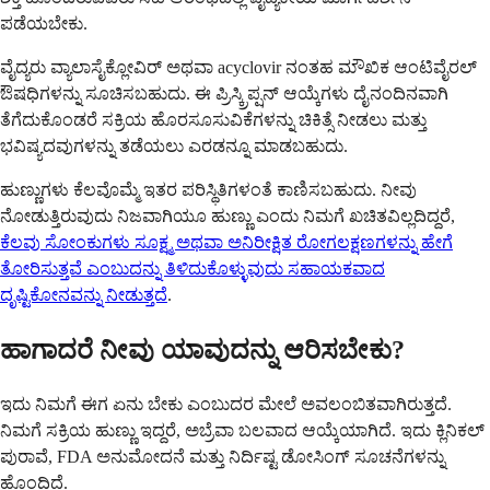
ಪಡೆಯಬೇಕು.
ವೈದ್ಯರು ವ್ಯಾಲಾಸೈಕ್ಲೋವಿರ್ ಅಥವಾ acyclovir ನಂತಹ ಮೌಖಿಕ ಆಂಟಿವೈರಲ್
ಔಷಧಿಗಳನ್ನು ಸೂಚಿಸಬಹುದು. ಈ ಪ್ರಿಸ್ಕ್ರಿಪ್ಷನ್ ಆಯ್ಕೆಗಳು ದೈನಂದಿನವಾಗಿ
ತೆಗೆದುಕೊಂಡರೆ ಸಕ್ರಿಯ ಹೊರಸೂಸುವಿಕೆಗಳನ್ನು ಚಿಕಿತ್ಸೆ ನೀಡಲು ಮತ್ತು
ಭವಿಷ್ಯದವುಗಳನ್ನು ತಡೆಯಲು ಎರಡನ್ನೂ ಮಾಡಬಹುದು.
ಹುಣ್ಣುಗಳು ಕೆಲವೊಮ್ಮೆ ಇತರ ಪರಿಸ್ಥಿತಿಗಳಂತೆ ಕಾಣಿಸಬಹುದು. ನೀವು
ನೋಡುತ್ತಿರುವುದು ನಿಜವಾಗಿಯೂ ಹುಣ್ಣು ಎಂದು ನಿಮಗೆ ಖಚಿತವಿಲ್ಲದಿದ್ದರೆ,
ಕೆಲವು ಸೋಂಕುಗಳು ಸೂಕ್ಷ್ಮ ಅಥವಾ ಅನಿರೀಕ್ಷಿತ ರೋಗಲಕ್ಷಣಗಳನ್ನು ಹೇಗೆ
ತೋರಿಸುತ್ತವೆ ಎಂಬುದನ್ನು ತಿಳಿದುಕೊಳ್ಳುವುದು ಸಹಾಯಕವಾದ
ದೃಷ್ಟಿಕೋನವನ್ನು ನೀಡುತ್ತದೆ
.
ಹಾಗಾದರೆ ನೀವು ಯಾವುದನ್ನು ಆರಿಸಬೇಕು?
ಇದು ನಿಮಗೆ ಈಗ ಏನು ಬೇಕು ಎಂಬುದರ ಮೇಲೆ ಅವಲಂಬಿತವಾಗಿರುತ್ತದೆ.
ನಿಮಗೆ ಸಕ್ರಿಯ ಹುಣ್ಣು ಇದ್ದರೆ, ಅಬ್ರೆವಾ ಬಲವಾದ ಆಯ್ಕೆಯಾಗಿದೆ. ಇದು ಕ್ಲಿನಿಕಲ್
ಪುರಾವೆ, FDA ಅನುಮೋದನೆ ಮತ್ತು ನಿರ್ದಿಷ್ಟ ಡೋಸಿಂಗ್ ಸೂಚನೆಗಳನ್ನು
ಹೊಂದಿದೆ.