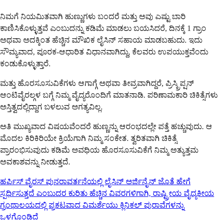
ನಿಮಗೆ ನಿಯಮಿತವಾಗಿ ಹುಣ್ಣುಗಳು ಬಂದರೆ ಮತ್ತು ಅವು ಎಷ್ಟು ಬಾರಿ
ಕಾಣಿಸಿಕೊಳ್ಳುತ್ತವೆ ಎಂಬುದನ್ನು ಕಡಿಮೆ ಮಾಡಲು ಬಯಸಿದರೆ, ದಿನಕ್ಕೆ 1 ಗ್ರಾಂ
ಅಥವಾ ಅದಕ್ಕಿಂತ ಹೆಚ್ಚಿನ ಮೌಖಿಕ ಲೈಸಿನ್ ಸಹಾಯ ಮಾಡಬಹುದು. ಇದು
ಸೌಮ್ಯವಾದ, ಪೂರಕ-ಆಧಾರಿತ ವಿಧಾನವಾಗಿದ್ದು, ಕೆಲವರು ಉಪಯುಕ್ತವೆಂದು
ಕಂಡುಕೊಳ್ಳುತ್ತಾರೆ.
ಮತ್ತು ಹೊರಸೂಸುವಿಕೆಗಳು ಆಗಾಗ್ಗೆ ಅಥವಾ ತೀವ್ರವಾಗಿದ್ದರೆ, ಪ್ರಿಸ್ಕ್ರಿಪ್ಷನ್
ಆಂಟಿವೈರಲ್ಗಳ ಬಗ್ಗೆ ನಿಮ್ಮ ವೈದ್ಯರೊಂದಿಗೆ ಮಾತನಾಡಿ. ಪರಿಣಾಮಕಾರಿ ಚಿಕಿತ್ಸೆಗಳು
ಅಸ್ತಿತ್ವದಲ್ಲಿದ್ದಾಗ ಬಳಲುವ ಅಗತ್ಯವಿಲ್ಲ.
ಅತಿ ಮುಖ್ಯವಾದ ವಿಷಯವೆಂದರೆ ಹುಣ್ಣನ್ನು ಆರಂಭದಲ್ಲೇ ಪತ್ತೆ ಹಚ್ಚುವುದು. ಆ
ಮೊದಲ ಕಿರಿಕಿರಿಯೇ ಕ್ರಿಯೆಗಾಗಿ ನಿಮ್ಮ ಸಂಕೇತ. ತ್ವರಿತವಾಗಿ ಚಿಕಿತ್ಸೆ
ಪ್ರಾರಂಭಿಸುವುದು ಕಡಿಮೆ ಅವಧಿಯ ಹೊರಸೂಸುವಿಕೆಗೆ ನಿಮ್ಮ ಅತ್ಯುತ್ತಮ
ಅವಕಾಶವನ್ನು ನೀಡುತ್ತದೆ.
ಹರ್ಪಿಸ್ ವೈರಸ್ ಪುನರಾವರ್ತನೆಯಲ್ಲಿ ಲೈಸಿನ್ ಅರ್ಜಿನೈನ್ ಜೊತೆ ಹೇಗೆ
ಸ್ಪರ್ಧಿಸುತ್ತದೆ ಎಂಬುದರ ಕುರಿತು ಹೆಚ್ಚಿನ ವಿವರಗಳಿಗಾಗಿ, ರಾಷ್ಟ್ರೀಯ ವೈದ್ಯಕೀಯ
ಗ್ರಂಥಾಲಯದಲ್ಲಿ ಪ್ರಕಟವಾದ ವಿಮರ್ಶೆಯು ಕ್ಲಿನಿಕಲ್ ಪುರಾವೆಗಳನ್ನು
ಒಳಗೊಂಡಿದೆ