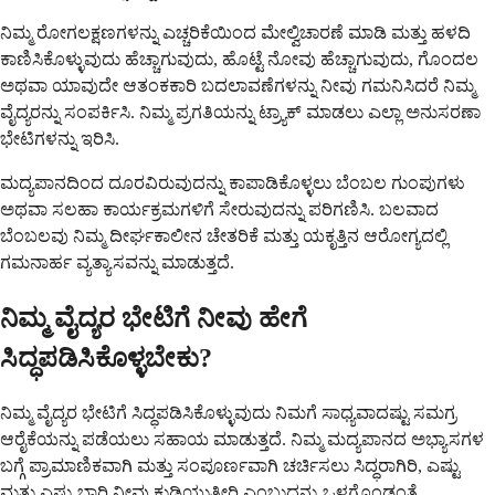
ನಿಮ್ಮ ರೋಗಲಕ್ಷಣಗಳನ್ನು ಎಚ್ಚರಿಕೆಯಿಂದ ಮೇಲ್ವಿಚಾರಣೆ ಮಾಡಿ ಮತ್ತು ಹಳದಿ
ಕಾಣಿಸಿಕೊಳ್ಳುವುದು ಹೆಚ್ಚಾಗುವುದು, ಹೊಟ್ಟೆ ನೋವು ಹೆಚ್ಚಾಗುವುದು, ಗೊಂದಲ
ಅಥವಾ ಯಾವುದೇ ಆತಂಕಕಾರಿ ಬದಲಾವಣೆಗಳನ್ನು ನೀವು ಗಮನಿಸಿದರೆ ನಿಮ್ಮ
ವೈದ್ಯರನ್ನು ಸಂಪರ್ಕಿಸಿ. ನಿಮ್ಮ ಪ್ರಗತಿಯನ್ನು ಟ್ರ್ಯಾಕ್ ಮಾಡಲು ಎಲ್ಲಾ ಅನುಸರಣಾ
ಭೇಟಿಗಳನ್ನು ಇರಿಸಿ.
ಮದ್ಯಪಾನದಿಂದ ದೂರವಿರುವುದನ್ನು ಕಾಪಾಡಿಕೊಳ್ಳಲು ಬೆಂಬಲ ಗುಂಪುಗಳು
ಅಥವಾ ಸಲಹಾ ಕಾರ್ಯಕ್ರಮಗಳಿಗೆ ಸೇರುವುದನ್ನು ಪರಿಗಣಿಸಿ. ಬಲವಾದ
ಬೆಂಬಲವು ನಿಮ್ಮ ದೀರ್ಘಕಾಲೀನ ಚೇತರಿಕೆ ಮತ್ತು ಯಕೃತ್ತಿನ ಆರೋಗ್ಯದಲ್ಲಿ
ಗಮನಾರ್ಹ ವ್ಯತ್ಯಾಸವನ್ನು ಮಾಡುತ್ತದೆ.
ನಿಮ್ಮ ವೈದ್ಯರ ಭೇಟಿಗೆ ನೀವು ಹೇಗೆ
ಸಿದ್ಧಪಡಿಸಿಕೊಳ್ಳಬೇಕು?
ನಿಮ್ಮ ವೈದ್ಯರ ಭೇಟಿಗೆ ಸಿದ್ಧಪಡಿಸಿಕೊಳ್ಳುವುದು ನಿಮಗೆ ಸಾಧ್ಯವಾದಷ್ಟು ಸಮಗ್ರ
ಆರೈಕೆಯನ್ನು ಪಡೆಯಲು ಸಹಾಯ ಮಾಡುತ್ತದೆ. ನಿಮ್ಮ ಮದ್ಯಪಾನದ ಅಭ್ಯಾಸಗಳ
ಬಗ್ಗೆ ಪ್ರಾಮಾಣಿಕವಾಗಿ ಮತ್ತು ಸಂಪೂರ್ಣವಾಗಿ ಚರ್ಚಿಸಲು ಸಿದ್ಧರಾಗಿರಿ, ಎಷ್ಟು
ಮತ್ತು ಎಷ್ಟು ಬಾರಿ ನೀವು ಕುಡಿಯುತ್ತೀರಿ ಎಂಬುದನ್ನು ಒಳಗೊಂಡಂತೆ.