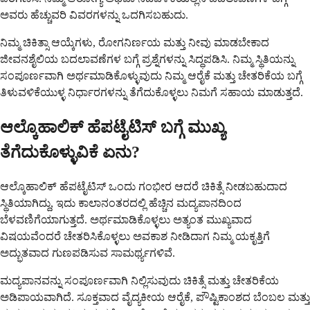
ಅವರು ಹೆಚ್ಚುವರಿ ವಿವರಗಳನ್ನು ಒದಗಿಸಬಹುದು.
ನಿಮ್ಮ ಚಿಕಿತ್ಸಾ ಆಯ್ಕೆಗಳು, ರೋಗನಿರ್ಣಯ ಮತ್ತು ನೀವು ಮಾಡಬೇಕಾದ
ಜೀವನಶೈಲಿಯ ಬದಲಾವಣೆಗಳ ಬಗ್ಗೆ ಪ್ರಶ್ನೆಗಳನ್ನು ಸಿದ್ಧಪಡಿಸಿ. ನಿಮ್ಮ ಸ್ಥಿತಿಯನ್ನು
ಸಂಪೂರ್ಣವಾಗಿ ಅರ್ಥಮಾಡಿಕೊಳ್ಳುವುದು ನಿಮ್ಮ ಆರೈಕೆ ಮತ್ತು ಚೇತರಿಕೆಯ ಬಗ್ಗೆ
ತಿಳುವಳಿಕೆಯುಳ್ಳ ನಿರ್ಧಾರಗಳನ್ನು ತೆಗೆದುಕೊಳ್ಳಲು ನಿಮಗೆ ಸಹಾಯ ಮಾಡುತ್ತದೆ.
ಆಲ್ಕೊಹಾಲಿಕ್ ಹೆಪಟೈಟಿಸ್ ಬಗ್ಗೆ ಮುಖ್ಯ
ತೆಗೆದುಕೊಳ್ಳುವಿಕೆ ಏನು?
ಆಲ್ಕೊಹಾಲಿಕ್ ಹೆಪಟೈಟಿಸ್ ಒಂದು ಗಂಭೀರ ಆದರೆ ಚಿಕಿತ್ಸೆ ನೀಡಬಹುದಾದ
ಸ್ಥಿತಿಯಾಗಿದ್ದು, ಇದು ಕಾಲಾನಂತರದಲ್ಲಿ ಹೆಚ್ಚಿನ ಮದ್ಯಪಾನದಿಂದ
ಬೆಳವಣಿಗೆಯಾಗುತ್ತದೆ. ಅರ್ಥಮಾಡಿಕೊಳ್ಳಲು ಅತ್ಯಂತ ಮುಖ್ಯವಾದ
ವಿಷಯವೆಂದರೆ ಚೇತರಿಸಿಕೊಳ್ಳಲು ಅವಕಾಶ ನೀಡಿದಾಗ ನಿಮ್ಮ ಯಕೃತ್ತಿಗೆ
ಅದ್ಭುತವಾದ ಗುಣಪಡಿಸುವ ಸಾಮರ್ಥ್ಯಗಳಿವೆ.
ಮದ್ಯಪಾನವನ್ನು ಸಂಪೂರ್ಣವಾಗಿ ನಿಲ್ಲಿಸುವುದು ಚಿಕಿತ್ಸೆ ಮತ್ತು ಚೇತರಿಕೆಯ
ಅಡಿಪಾಯವಾಗಿದೆ. ಸೂಕ್ತವಾದ ವೈದ್ಯಕೀಯ ಆರೈಕೆ, ಪೌಷ್ಟಿಕಾಂಶದ ಬೆಂಬಲ ಮತ್ತು