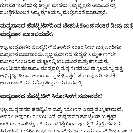
ಗುಣಪಡಿಸುವಿಕೆಯನ್ನು ಟ್ರ್ಯಾಕ್ ಮಾಡಲು ನಿಮ್ಮ ವೈದ್ಯರು ನಿಯಮಿತ ರಕ್ತ
ಪರೀಕ್ಷೆಗಳೊಂದಿಗೆ ನಿಮ್ಮ ಪ್ರಗತಿಯನ್ನು ಮೇಲ್ವಿಚಾರಣೆ ಮಾಡುತ್ತಾರೆ.
ಮದ್ಯಪಾನದ ಹೆಪಟೈಟಿಸ್‌ನಿಂದ ಚೇತರಿಸಿಕೊಂಡ ನಂತರ ನೀವು ಮತ್ತೆ
ಮದ್ಯಪಾನ ಮಾಡಬಹುದೇ?
ಇಲ್ಲ, ಮದ್ಯಪಾನದ ಹೆಪಟೈಟಿಸ್‌ ಹೊಂದಿದ ನಂತರ ನೀವು ಮತ್ತೆ ಎಂದಿಗೂ
ಮದ್ಯಪಾನ ಮಾಡಬಾರದು. ಸ್ವಲ್ಪ ಪ್ರಮಾಣದ ಮದ್ಯವು ನಿಮ್ಮ ಈಗಾಗಲೇ
ದುರ್ಬಲಗೊಂಡಿರುವ ಯಕೃತ್ತಿನಲ್ಲಿ ಉರಿಯೂತ ಮತ್ತು ಹಾನಿಯನ್ನು
ಉಂಟುಮಾಡಬಹುದು. ಭವಿಷ್ಯದಲ್ಲಿ ಮದ್ಯ ಸೇವನೆಯು ಈ ಸ್ಥಿತಿಯನ್ನು ಮತ್ತೆ
ಅಭಿವೃದ್ಧಿಪಡಿಸುವ ಅಪಾಯವನ್ನು ಹೆಚ್ಚಿಸುತ್ತದೆ, ಸಂಭಾವ್ಯವಾಗಿ ಜೀವಕ್ಕೆ
ಅಪಾಯಕಾರಿಯಾದ ಹೆಚ್ಚು ತೀವ್ರವಾದ ರೂಪದಲ್ಲಿ.
ಮದ್ಯಪಾನದ ಹೆಪಟೈಟಿಸ್ ಸಿರೋಸಿಸ್‌ಗೆ ಸಮಾನವೇ?
ಇಲ್ಲ, ಮದ್ಯಪಾನದ ಹೆಪಟೈಟಿಸ್ ಮತ್ತು ಸಿರೋಸಿಸ್ ವಿಭಿನ್ನ ಪರಿಸ್ಥಿತಿಗಳಾಗಿವೆ,
ಆದರೂ ಅವುಗಳು ಸಂಬಂಧಿಸಿವೆ. ಮದ್ಯಪಾನದ ಹೆಪಟೈಟಿಸ್ ಯಕೃತ್ತಿನ
ಉರಿಯೂತವಾಗಿದ್ದು, ಸರಿಯಾದ ಚಿಕಿತ್ಸೆಯಿಂದ ಇದನ್ನು ಹಿಮ್ಮೆಟ್ಟಿಸಬಹುದು.
ಸಿರೋಸಿಸ್ ಯಕೃತ್ತಿನ ಶಾಶ್ವತ ಗಾಯವಾಗಿದ್ದು, ಇದು ಸಾಮಾನ್ಯವಾಗಿ ದೀರ್ಘಕಾಲದ