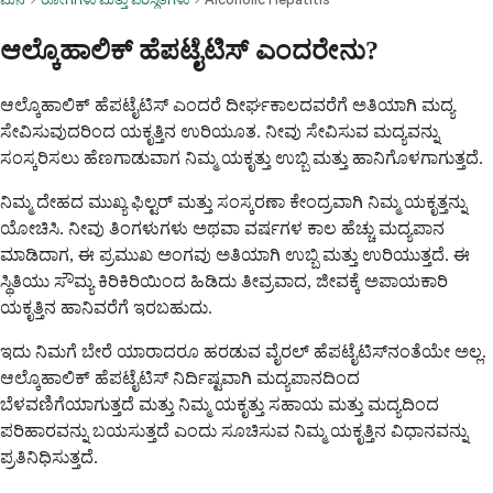
ಆಲ್ಕೊಹಾಲಿಕ್ ಹೆಪಟೈಟಿಸ್ ಎಂದರೇನು?
ಆಲ್ಕೊಹಾಲಿಕ್ ಹೆಪಟೈಟಿಸ್ ಎಂದರೆ ದೀರ್ಘಕಾಲದವರೆಗೆ ಅತಿಯಾಗಿ ಮದ್ಯ
ಸೇವಿಸುವುದರಿಂದ ಯಕೃತ್ತಿನ ಉರಿಯೂತ. ನೀವು ಸೇವಿಸುವ ಮದ್ಯವನ್ನು
ಸಂಸ್ಕರಿಸಲು ಹೆಣಗಾಡುವಾಗ ನಿಮ್ಮ ಯಕೃತ್ತು ಉಬ್ಬಿ ಮತ್ತು ಹಾನಿಗೊಳಗಾಗುತ್ತದೆ.
ನಿಮ್ಮ ದೇಹದ ಮುಖ್ಯ ಫಿಲ್ಟರ್ ಮತ್ತು ಸಂಸ್ಕರಣಾ ಕೇಂದ್ರವಾಗಿ ನಿಮ್ಮ ಯಕೃತ್ತನ್ನು
ಯೋಚಿಸಿ. ನೀವು ತಿಂಗಳುಗಳು ಅಥವಾ ವರ್ಷಗಳ ಕಾಲ ಹೆಚ್ಚು ಮದ್ಯಪಾನ
ಮಾಡಿದಾಗ, ಈ ಪ್ರಮುಖ ಅಂಗವು ಅತಿಯಾಗಿ ಉಬ್ಬಿ ಮತ್ತು ಉರಿಯುತ್ತದೆ. ಈ
ಸ್ಥಿತಿಯು ಸೌಮ್ಯ ಕಿರಿಕಿರಿಯಿಂದ ಹಿಡಿದು ತೀವ್ರವಾದ, ಜೀವಕ್ಕೆ ಅಪಾಯಕಾರಿ
ಯಕೃತ್ತಿನ ಹಾನಿವರೆಗೆ ಇರಬಹುದು.
ಇದು ನಿಮಗೆ ಬೇರೆ ಯಾರಾದರೂ ಹರಡುವ ವೈರಲ್ ಹೆಪಟೈಟಿಸ್‌ನಂತೆಯೇ ಅಲ್ಲ.
ಆಲ್ಕೊಹಾಲಿಕ್ ಹೆಪಟೈಟಿಸ್ ನಿರ್ದಿಷ್ಟವಾಗಿ ಮದ್ಯಪಾನದಿಂದ
ಬೆಳವಣಿಗೆಯಾಗುತ್ತದೆ ಮತ್ತು ನಿಮ್ಮ ಯಕೃತ್ತು ಸಹಾಯ ಮತ್ತು ಮದ್ಯದಿಂದ
ಪರಿಹಾರವನ್ನು ಬಯಸುತ್ತದೆ ಎಂದು ಸೂಚಿಸುವ ನಿಮ್ಮ ಯಕೃತ್ತಿನ ವಿಧಾನವನ್ನು
ಪ್ರತಿನಿಧಿಸುತ್ತದೆ.