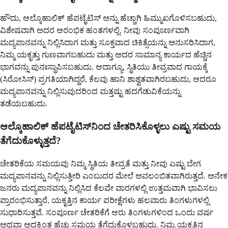
ಹೌದು, ಆಲ್ಕೊಹಾಲಿಕ್ ಹೆಪಟೈಟಿಸ್ ಅನ್ನು ಹೆಚ್ಚಾಗಿ ಹಿಮ್ಮುಖಗೊಳಿಸಬಹುದು,
ವಿಶೇಷವಾಗಿ ಅದರ ಆರಂಭಿಕ ಹಂತಗಳಲ್ಲಿ. ನೀವು ಸಂಪೂರ್ಣವಾಗಿ
ಮದ್ಯಪಾನವನ್ನು ನಿಲ್ಲಿಸಿದಾಗ ಮತ್ತು ಸೂಕ್ತವಾದ ಚಿಕಿತ್ಸೆಯನ್ನು ಅನುಸರಿಸಿದಾಗ,
ನಿಮ್ಮ ಯಕೃತ್ತು ಗುಣವಾಗಬಹುದು ಮತ್ತು ಅದರ ಸಾಮಾನ್ಯ ಕಾರ್ಯದ ಹೆಚ್ಚಿನ
ಭಾಗವನ್ನು ಪುನಃಸ್ಥಾಪಿಸಬಹುದು. ಆದಾಗ್ಯೂ, ಸ್ಥಿತಿಯು ತೀವ್ರವಾದ ಗಾಯಕ್ಕೆ
(ಸಿರೋಸಿಸ್) ಪ್ರಗತಿಯಾಗಿದ್ದರೆ, ಕೆಲವು ಹಾನಿ ಶಾಶ್ವತವಾಗಿರಬಹುದು, ಆದರೂ
ಮದ್ಯಪಾನವನ್ನು ನಿಲ್ಲಿಸುವುದರಿಂದ ಮತ್ತಷ್ಟು ಹದಗೆಡುವಿಕೆಯನ್ನು
ತಡೆಯಬಹುದು.
ಆಲ್ಕೊಹಾಲಿಕ್ ಹೆಪಟೈಟಿಸ್‌ನಿಂದ ಚೇತರಿಸಿಕೊಳ್ಳಲು ಎಷ್ಟು ಸಮಯ
ತೆಗೆದುಕೊಳ್ಳುತ್ತದೆ?
ಚೇತರಿಕೆಯ ಸಮಯವು ನಿಮ್ಮ ಸ್ಥಿತಿಯ ತೀವ್ರತೆ ಮತ್ತು ನೀವು ಎಷ್ಟು ಬೇಗ
ಮದ್ಯಪಾನವನ್ನು ನಿಲ್ಲಿಸುತ್ತೀರಿ ಎಂಬುದರ ಮೇಲೆ ಅವಲಂಬಿತವಾಗಿರುತ್ತದೆ. ಅನೇಕ
ಜನರು ಮದ್ಯಪಾನವನ್ನು ನಿಲ್ಲಿಸಿದ ಕೆಲವೇ ವಾರಗಳಲ್ಲಿ ಉತ್ತಮವಾಗಿ ಭಾವಿಸಲು
ಪ್ರಾರಂಭಿಸುತ್ತಾರೆ, ಯಕೃತ್ತಿನ ಕಾರ್ಯ ಪರೀಕ್ಷೆಗಳು ಹಲವಾರು ತಿಂಗಳುಗಳಲ್ಲಿ
ಸುಧಾರಿಸುತ್ತವೆ. ಸಂಪೂರ್ಣ ಚೇತರಿಕೆಗೆ ಆರು ತಿಂಗಳುಗಳಿಂದ ಒಂದು ವರ್ಷ
ಅಥವಾ ಅದಕ್ಕಿಂತ ಹೆಚ್ಚು ಸಮಯ ತೆಗೆದುಕೊಳ್ಳಬಹುದು. ನಿಮ್ಮ ಯಕೃತ್ತಿನ