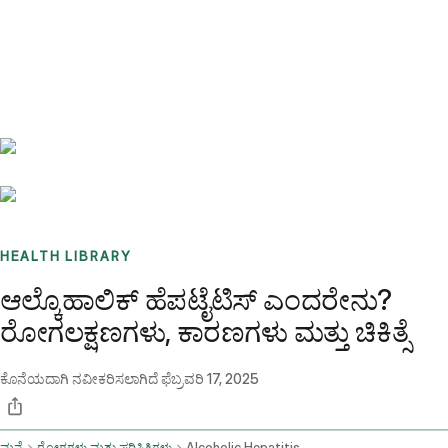
Benchmarks
Stories
FAQ
Sign up / Log in
HEALTH LIBRARY
ಆಲ್ಕೊಹಾಲಿಕ್ ಹೆಪಟೈಟಿಸ್ ಎಂದರೇನು?
ರೋಗಲಕ್ಷಣಗಳು, ಕಾರಣಗಳು ಮತ್ತು ಚಿಕಿತ್ಸೆ
ಕೊನೆಯದಾಗಿ ನವೀಕರಿಸಲಾಗಿದೆ
ಫೆಬ್ರವರಿ 17, 2025
ಮನೆ
ರೋಗಗಳು ಮತ್ತು ಪರಿಸ್ಥಿತಿಗಳು
Alcoholic Hepatitis