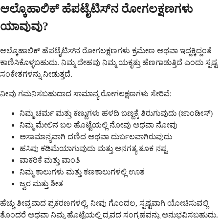
ಆಲ್ಕೊಹಾಲಿಕ್ ಹೆಪಟೈಟಿಸ್‌ನ ರೋಗಲಕ್ಷಣಗಳು
ಯಾವುವು?
ಆಲ್ಕೊಹಾಲಿಕ್ ಹೆಪಟೈಟಿಸ್‌ನ ರೋಗಲಕ್ಷಣಗಳು ಕ್ರಮೇಣ ಅಥವಾ ಇದ್ದಕ್ಕಿದ್ದಂತೆ
ಕಾಣಿಸಿಕೊಳ್ಳಬಹುದು. ನಿಮ್ಮ ದೇಹವು ನಿಮ್ಮ ಯಕೃತ್ತು ಹೆಣಗಾಡುತ್ತಿದೆ ಎಂದು ಸ್ಪಷ್ಟ
ಸಂಕೇತಗಳನ್ನು ನೀಡುತ್ತದೆ.
ನೀವು ಗಮನಿಸಬಹುದಾದ ಸಾಮಾನ್ಯ ರೋಗಲಕ್ಷಣಗಳು ಸೇರಿವೆ:
ನಿಮ್ಮ ಚರ್ಮ ಮತ್ತು ಕಣ್ಣುಗಳು ಹಳದಿ ಬಣ್ಣಕ್ಕೆ ತಿರುಗುವುದು (ಜಾಂಡೀಸ್)
ನಿಮ್ಮ ಮೇಲಿನ ಬಲ ಹೊಟ್ಟೆಯಲ್ಲಿ ನೋವು ಅಥವಾ ನೋವು
ಅಸಾಮಾನ್ಯವಾಗಿ ದಣಿದ ಅಥವಾ ದುರ್ಬಲವಾಗಿರುವುದು
ಹಸಿವು ಕಡಿಮೆಯಾಗುವುದು ಮತ್ತು ಅನಗತ್ಯ ತೂಕ ನಷ್ಟ
ವಾಕರಿಕೆ ಮತ್ತು ವಾಂತಿ
ನಿಮ್ಮ ಕಾಲುಗಳು ಮತ್ತು ಕಣಕಾಲುಗಳಲ್ಲಿ ಊತ
ಜ್ವರ ಮತ್ತು ಶೀತ
ಹೆಚ್ಚು ತೀವ್ರವಾದ ಪ್ರಕರಣಗಳಲ್ಲಿ, ನೀವು ಗೊಂದಲ, ಸ್ಪಷ್ಟವಾಗಿ ಯೋಚಿಸುವಲ್ಲಿ
ತೊಂದರೆ ಅಥವಾ ನಿಮ್ಮ ಹೊಟ್ಟೆಯಲ್ಲಿ ದ್ರವದ ಸಂಗ್ರಹವನ್ನು ಅನುಭವಿಸಬಹುದು.