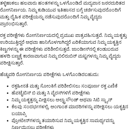
ತಳ್ಳಿಹಾಕಲು ಹಲವಾರು ಹಂತಗಳನ್ನು ಒಳಗೊಂಡಿದೆ ಮದ್ಯಪಾನ ಜಠರದುರಿತದ
ರೋಗನಿರ್ಣಯ. ನಿಮ್ಮ ಕುಡಿಯುವ ಇತಿಹಾಸದ ಬಗ್ಗೆ ಚರ್ಚಿಸುವುದರೊಂದಿಗೆ
ಮತ್ತು ದೈಹಿಕ ಪರೀಕ್ಷೆಯನ್ನು ನಡೆಸುವುದರೊಂದಿಗೆ ನಿಮ್ಮ ವೈದ್ಯರು
ಪ್ರಾರಂಭಿಸುತ್ತಾರೆ.
ರಕ್ತ ಪರೀಕ್ಷೆಗಳು ರೋಗನಿರ್ಣಯದಲ್ಲಿ ಪ್ರಮುಖ ಪಾತ್ರವಹಿಸುತ್ತವೆ. ನಿಮ್ಮ ಯಕೃತ್ತು
ಉರಿಯುತ್ತಿದ್ದರೆ ಅಥವಾ ಹಾನಿಗೊಳಗಾಗಿದ್ದರೆ ಏರಿಕೆಯಾಗುವ ನಿಮ್ಮ ಯಕೃತ್ತಿನ
ಕಿಣ್ವಗಳನ್ನು ಈ ಪರೀಕ್ಷೆಗಳು ಪರಿಶೀಲಿಸುತ್ತವೆ. ಜಾಂಡೀಸ್‌ನಲ್ಲಿ ಕಂಡುಬರುವ
ಹಳದಿ ಬಣ್ಣಕ್ಕೆ ಕಾರಣವಾಗುವ ನಿಮ್ಮ ಬಿಲಿರುಬಿನ್ ಮಟ್ಟಗಳನ್ನು ನಿಮ್ಮ ವೈದ್ಯರು
ಪರೀಕ್ಷಿಸುತ್ತಾರೆ.
ಹೆಚ್ಚುವರಿ ರೋಗನಿರ್ಣಯ ಪರೀಕ್ಷೆಗಳು ಒಳಗೊಂಡಿರಬಹುದು:
ರಕ್ತಹೀನತೆ ಮತ್ತು ಸೋಂಕಿಗೆ ಪರಿಶೀಲಿಸಲು ಸಂಪೂರ್ಣ ರಕ್ತ ಎಣಿಕೆ
ಹೆಪಟೈಟಿಸ್ ಬಿ ಮತ್ತು ಸಿ ವೈರಸ್‌ಗಳಿಗೆ ಪರೀಕ್ಷೆಗಳು
ನಿಮ್ಮ ಯಕೃತ್ತನ್ನು ವೀಕ್ಷಿಸಲು ಅಲ್ಟ್ರಾಸೌಂಡ್ ಅಥವಾ ಸಿಟಿ ಸ್ಕ್ಯಾನ್
ಕೆಲವು ಸಂದರ್ಭಗಳಲ್ಲಿ, ಅಂಗಾಂಶ ಮಾದರಿಗಳನ್ನು ಪರೀಕ್ಷಿಸಲು ಯಕೃತ್ತಿನ
ಬಯಾಪ್ಸಿ
ಪ್ರೋಟೀನ್‌ಗಳನ್ನು ತಯಾರಿಸುವ ನಿಮ್ಮ ಯಕೃತ್ತಿನ ಸಾಮರ್ಥ್ಯವನ್ನು
ನಿರ್ಣಯಿಸಲು ಪರೀಕ್ಷೆಗಳು