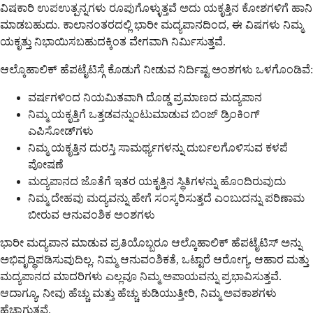
ವಿಷಕಾರಿ ಉಪಉತ್ಪನ್ನಗಳು ರೂಪುಗೊಳ್ಳುತ್ತವೆ ಅದು ಯಕೃತ್ತಿನ ಕೋಶಗಳಿಗೆ ಹಾನಿ
ಮಾಡಬಹುದು. ಕಾಲಾನಂತರದಲ್ಲಿ ಭಾರೀ ಮದ್ಯಪಾನದಿಂದ, ಈ ವಿಷಗಳು ನಿಮ್ಮ
ಯಕೃತ್ತು ನಿಭಾಯಿಸಬಹುದಕ್ಕಿಂತ ವೇಗವಾಗಿ ನಿರ್ಮಿಸುತ್ತವೆ.
ಆಲ್ಕೊಹಾಲಿಕ್ ಹೆಪಟೈಟಿಸ್ಗೆ ಕೊಡುಗೆ ನೀಡುವ ನಿರ್ದಿಷ್ಟ ಅಂಶಗಳು ಒಳಗೊಂಡಿವೆ:
ವರ್ಷಗಳಿಂದ ನಿಯಮಿತವಾಗಿ ದೊಡ್ಡ ಪ್ರಮಾಣದ ಮದ್ಯಪಾನ
ನಿಮ್ಮ ಯಕೃತ್ತಿಗೆ ಒತ್ತಡವನ್ನುಂಟುಮಾಡುವ ಬಿಂಜ್ ಡ್ರಿಂಕಿಂಗ್
ಎಪಿಸೋಡ್‌ಗಳು
ನಿಮ್ಮ ಯಕೃತ್ತಿನ ದುರಸ್ತಿ ಸಾಮರ್ಥ್ಯಗಳನ್ನು ದುರ್ಬಲಗೊಳಿಸುವ ಕಳಪೆ
ಪೋಷಣೆ
ಮದ್ಯಪಾನದ ಜೊತೆಗೆ ಇತರ ಯಕೃತ್ತಿನ ಸ್ಥಿತಿಗಳನ್ನು ಹೊಂದಿರುವುದು
ನಿಮ್ಮ ದೇಹವು ಮದ್ಯವನ್ನು ಹೇಗೆ ಸಂಸ್ಕರಿಸುತ್ತದೆ ಎಂಬುದನ್ನು ಪರಿಣಾಮ
ಬೀರುವ ಆನುವಂಶಿಕ ಅಂಶಗಳು
ಭಾರೀ ಮದ್ಯಪಾನ ಮಾಡುವ ಪ್ರತಿಯೊಬ್ಬರೂ ಆಲ್ಕೊಹಾಲಿಕ್ ಹೆಪಟೈಟಿಸ್ ಅನ್ನು
ಅಭಿವೃದ್ಧಿಪಡಿಸುವುದಿಲ್ಲ. ನಿಮ್ಮ ಆನುವಂಶಿಕತೆ, ಒಟ್ಟಾರೆ ಆರೋಗ್ಯ, ಆಹಾರ ಮತ್ತು
ಮದ್ಯಪಾನದ ಮಾದರಿಗಳು ಎಲ್ಲವೂ ನಿಮ್ಮ ಅಪಾಯವನ್ನು ಪ್ರಭಾವಿಸುತ್ತವೆ.
ಆದಾಗ್ಯೂ, ನೀವು ಹೆಚ್ಚು ಮತ್ತು ಹೆಚ್ಚು ಕುಡಿಯುತ್ತೀರಿ, ನಿಮ್ಮ ಅವಕಾಶಗಳು
ಹೆಚ್ಚಾಗುತ್ತವೆ.