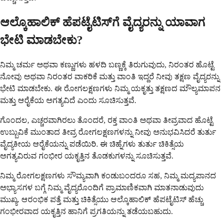
ಆಲ್ಕೊಹಾಲಿಕ್ ಹೆಪಟೈಟಿಸ್‌ಗೆ ವೈದ್ಯರನ್ನು ಯಾವಾಗ
ಭೇಟಿ ಮಾಡಬೇಕು?
ನಿಮ್ಮ ಚರ್ಮ ಅಥವಾ ಕಣ್ಣುಗಳು ಹಳದಿ ಬಣ್ಣಕ್ಕೆ ತಿರುಗುವುದು, ನಿರಂತರ ಹೊಟ್ಟೆ
ನೋವು ಅಥವಾ ನಿರಂತರ ವಾಕರಿಕೆ ಮತ್ತು ವಾಂತಿ ಇದ್ದರೆ ನೀವು ತಕ್ಷಣ ವೈದ್ಯರನ್ನು
ಭೇಟಿ ಮಾಡಬೇಕು. ಈ ರೋಗಲಕ್ಷಣಗಳು ನಿಮ್ಮ ಯಕೃತ್ತು ತಕ್ಷಣದ ಮೌಲ್ಯಮಾಪನ
ಮತ್ತು ಆರೈಕೆಯ ಅಗತ್ಯವಿದೆ ಎಂದು ಸೂಚಿಸುತ್ತವೆ.
ಗೊಂದಲ, ಎಚ್ಚರವಾಗಿರಲು ತೊಂದರೆ, ರಕ್ತ ವಾಂತಿ ಅಥವಾ ತೀವ್ರವಾದ ಹೊಟ್ಟೆ
ಉಬ್ಬುವಿಕೆ ಮುಂತಾದ ತೀವ್ರ ರೋಗಲಕ್ಷಣಗಳನ್ನು ನೀವು ಅನುಭವಿಸಿದರೆ ತುರ್ತು
ವೈದ್ಯಕೀಯ ಆರೈಕೆಯನ್ನು ಪಡೆಯಿರಿ. ಈ ಚಿಹ್ನೆಗಳು ತುರ್ತು ಚಿಕಿತ್ಸೆಯ
ಅಗತ್ಯವಿರುವ ಗಂಭೀರ ಯಕೃತ್ತಿನ ತೊಡಕುಗಳನ್ನು ಸೂಚಿಸುತ್ತವೆ.
ನಿಮ್ಮ ರೋಗಲಕ್ಷಣಗಳು ಸೌಮ್ಯವಾಗಿ ಕಂಡುಬಂದರೂ ಸಹ, ನಿಮ್ಮ ಮದ್ಯಪಾನದ
ಅಭ್ಯಾಸಗಳ ಬಗ್ಗೆ ನಿಮ್ಮ ವೈದ್ಯರೊಂದಿಗೆ ಪ್ರಾಮಾಣಿಕವಾಗಿ ಮಾತನಾಡುವುದು
ಮುಖ್ಯ. ಆರಂಭಿಕ ಪತ್ತೆ ಮತ್ತು ಚಿಕಿತ್ಸೆಯು ಆಲ್ಕೊಹಾಲಿಕ್ ಹೆಪಟೈಟಿಸ್ ಹೆಚ್ಚು
ಗಂಭೀರವಾದ ಯಕೃತ್ತಿನ ಹಾನಿಗೆ ಪ್ರಗತಿಯನ್ನು ತಡೆಯಬಹುದು.