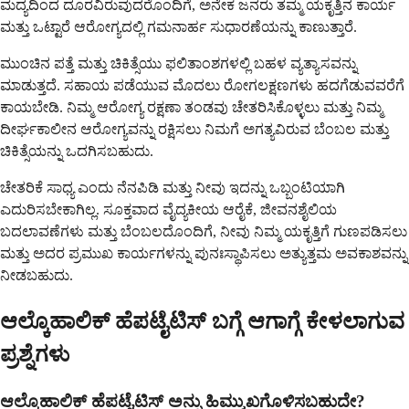
ಮದ್ಯದಿಂದ ದೂರವಿರುವುದರೊಂದಿಗೆ, ಅನೇಕ ಜನರು ತಮ್ಮ ಯಕೃತ್ತಿನ ಕಾರ್ಯ
ಮತ್ತು ಒಟ್ಟಾರೆ ಆರೋಗ್ಯದಲ್ಲಿ ಗಮನಾರ್ಹ ಸುಧಾರಣೆಯನ್ನು ಕಾಣುತ್ತಾರೆ.
ಮುಂಚಿನ ಪತ್ತೆ ಮತ್ತು ಚಿಕಿತ್ಸೆಯು ಫಲಿತಾಂಶಗಳಲ್ಲಿ ಬಹಳ ವ್ಯತ್ಯಾಸವನ್ನು
ಮಾಡುತ್ತದೆ. ಸಹಾಯ ಪಡೆಯುವ ಮೊದಲು ರೋಗಲಕ್ಷಣಗಳು ಹದಗೆಡುವವರೆಗೆ
ಕಾಯಬೇಡಿ. ನಿಮ್ಮ ಆರೋಗ್ಯ ರಕ್ಷಣಾ ತಂಡವು ಚೇತರಿಸಿಕೊಳ್ಳಲು ಮತ್ತು ನಿಮ್ಮ
ದೀರ್ಘಕಾಲೀನ ಆರೋಗ್ಯವನ್ನು ರಕ್ಷಿಸಲು ನಿಮಗೆ ಅಗತ್ಯವಿರುವ ಬೆಂಬಲ ಮತ್ತು
ಚಿಕಿತ್ಸೆಯನ್ನು ಒದಗಿಸಬಹುದು.
ಚೇತರಿಕೆ ಸಾಧ್ಯ ಎಂದು ನೆನಪಿಡಿ ಮತ್ತು ನೀವು ಇದನ್ನು ಒಬ್ಬಂಟಿಯಾಗಿ
ಎದುರಿಸಬೇಕಾಗಿಲ್ಲ. ಸೂಕ್ತವಾದ ವೈದ್ಯಕೀಯ ಆರೈಕೆ, ಜೀವನಶೈಲಿಯ
ಬದಲಾವಣೆಗಳು ಮತ್ತು ಬೆಂಬಲದೊಂದಿಗೆ, ನೀವು ನಿಮ್ಮ ಯಕೃತ್ತಿಗೆ ಗುಣಪಡಿಸಲು
ಮತ್ತು ಅದರ ಪ್ರಮುಖ ಕಾರ್ಯಗಳನ್ನು ಪುನಃಸ್ಥಾಪಿಸಲು ಅತ್ಯುತ್ತಮ ಅವಕಾಶವನ್ನು
ನೀಡಬಹುದು.
ಆಲ್ಕೊಹಾಲಿಕ್ ಹೆಪಟೈಟಿಸ್ ಬಗ್ಗೆ ಆಗಾಗ್ಗೆ ಕೇಳಲಾಗುವ
ಪ್ರಶ್ನೆಗಳು
ಆಲ್ಕೊಹಾಲಿಕ್ ಹೆಪಟೈಟಿಸ್ ಅನ್ನು ಹಿಮ್ಮುಖಗೊಳಿಸಬಹುದೇ?