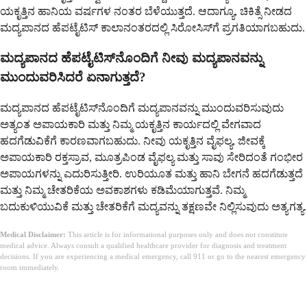
ಯಕೃತ್ತಿನ ಹಾನಿಯ ವರ್ಷಗಳ ನಂತರ ಬೆಳೆಯುತ್ತದೆ. ಆದಾಗ್ಯೂ, ಚಿಕಿತ್ಸೆ ನೀಡದ
ಮದ್ಯಪಾನದ ಹೆಪಟೈಟಿಸ್ ಕಾಲಾನಂತರದಲ್ಲಿ ಸಿರೋಸಿಸ್‌ಗೆ ಪ್ರಗತಿಯಾಗಬಹುದು.
ಮದ್ಯಪಾನದ ಹೆಪಟೈಟಿಸ್‌ನೊಂದಿಗೆ ನೀವು ಮದ್ಯಪಾನವನ್ನು
ಮುಂದುವರಿಸಿದರೆ ಏನಾಗುತ್ತದೆ?
ಮದ್ಯಪಾನದ ಹೆಪಟೈಟಿಸ್‌ನೊಂದಿಗೆ ಮದ್ಯಪಾನವನ್ನು ಮುಂದುವರಿಸುವುದು
ಅತ್ಯಂತ ಅಪಾಯಕಾರಿ ಮತ್ತು ನಿಮ್ಮ ಯಕೃತ್ತಿನ ಕಾರ್ಯದಲ್ಲಿ ವೇಗವಾದ
ಹದಗೆಡುವಿಕೆಗೆ ಕಾರಣವಾಗಬಹುದು. ನೀವು ಯಕೃತ್ತಿನ ವೈಫಲ್ಯ, ಜೀವಕ್ಕೆ
ಅಪಾಯಕಾರಿ ರಕ್ತಸ್ರಾವ, ಮೂತ್ರಪಿಂಡ ವೈಫಲ್ಯ ಮತ್ತು ಸಾವು ಸೇರಿದಂತೆ ಗಂಭೀರ
ಅಪಾಯಗಳನ್ನು ಎದುರಿಸುತ್ತೀರಿ. ಉರಿಯೂತ ಮತ್ತು ಹಾನಿ ಬೇಗನೆ ಹದಗೆಡುತ್ತದೆ
ಮತ್ತು ನಿಮ್ಮ ಚೇತರಿಕೆಯ ಅವಕಾಶಗಳು ಕಡಿಮೆಯಾಗುತ್ತವೆ. ನಿಮ್ಮ
ಬದುಕುಳಿಯುವಿಕೆ ಮತ್ತು ಚೇತರಿಕೆಗೆ ಮದ್ಯವನ್ನು ತಕ್ಷಣವೇ ನಿಲ್ಲಿಸುವುದು ಅತ್ಯಗತ್ಯ.
Medical Disclaimer:
This article is for informational purposes only and does not constitute
medical advice. Always consult a qualified healthcare provider for diagnosis and treatment
decisions. If you are experiencing a medical emergency, call 911 or go to the nearest emergency
room immediately.