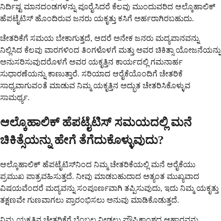
ನಿರ್ದಿಷ್ಟ ಮಾನದಂಡಗಳನ್ನು ಪೂರೈಸಿದರೆ ಕೆಲವು ಮುಂದುವರಿದ ಆಲ್ಕೊಹಾಲಿಕ್
ಹೆಪಟೈಟಿಸ್ ಹೊಂದಿರುವ ಜನರು ಯಕೃತ್ತು ಕಸಿಗೆ ಅರ್ಹರಾಗಿರಬಹುದು.
ಚೇತರಿಕೆಗೆ ಸಮಯ ಬೇಕಾಗುತ್ತದೆ, ಆದರೆ ಅನೇಕ ಜನರು ಮದ್ಯಪಾನವನ್ನು
ನಿಲ್ಲಿಸಿದ ಕೆಲವು ವಾರಗಳಿಂದ ತಿಂಗಳೊಳಗೆ ಮತ್ತು ಅವರ ಚಿಕಿತ್ಸಾ ಯೋಜನೆಯನ್ನು
ಅನುಸರಿಸುವುದರೊಳಗೆ ಅವರ ಯಕೃತ್ತಿನ ಕಾರ್ಯದಲ್ಲಿ ಗಮನಾರ್ಹ
ಸುಧಾರಣೆಯನ್ನು ಕಾಣುತ್ತಾರೆ. ಸರಿಯಾದ ಆರೈಕೆಯೊಂದಿಗೆ ಚೇತರಿಕೆ
ಸಾಧ್ಯವಾಗುವಂತೆ ಮಾಡುವ ನಿಮ್ಮ ಯಕೃತ್ತಿನ ಅದ್ಭುತ ಚೇತರಿಸಿಕೊಳ್ಳುವ
ಸಾಮರ್ಥ್ಯ.
ಆಲ್ಕೊಹಾಲಿಕ್ ಹೆಪಟೈಟಿಸ್ ಸಮಯದಲ್ಲಿ ಮನೆ
ಚಿಕಿತ್ಸೆಯನ್ನು ಹೇಗೆ ತೆಗೆದುಕೊಳ್ಳುವುದು?
ಆಲ್ಕೊಹಾಲಿಕ್ ಹೆಪಟೈಟಿಸ್‌ನಿಂದ ನಿಮ್ಮ ಚೇತರಿಕೆಯಲ್ಲಿ ಮನೆ ಆರೈಕೆಯು
ಪ್ರಮುಖ ಪಾತ್ರವಹಿಸುತ್ತದೆ. ನೀವು ಮಾಡಬಹುದಾದ ಅತ್ಯಂತ ಮುಖ್ಯವಾದ
ವಿಷಯವೆಂದರೆ ಮದ್ಯವನ್ನು ಸಂಪೂರ್ಣವಾಗಿ ತಪ್ಪಿಸುವುದು, ಇದು ನಿಮ್ಮ ಯಕೃತ್ತು
ತಕ್ಷಣವೇ ಗುಣವಾಗಲು ಪ್ರಾರಂಭಿಸಲು ಅನುವು ಮಾಡಿಕೊಡುತ್ತದೆ.
ನಿಮ್ಮ ಯಕೃತ್ತಿನ ಚೇತರಿಕೆಗೆ ಬೆಂಬಲ ನೀಡಲು ಪೌಷ್ಟಿಕಾಂಶದ ಆಹಾರವನ್ನು