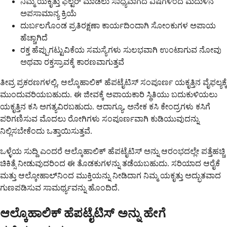
ನಿಮ್ಮ ಯಕೃತ್ತು ಫಿಲ್ಟರ್ ಮಾಡಲು ಸಾಧ್ಯವಾಗದ ವಿಷಗಳಿಂದ ಮೆದುಳಿನ
ಅಪಸಾಮಾನ್ಯ ಕ್ರಿಯೆ
ದುರ್ಬಲಗೊಂಡ ಪ್ರತಿರಕ್ಷಣಾ ಕಾರ್ಯದಿಂದಾಗಿ ಸೋಂಕುಗಳ ಅಪಾಯ
ಹೆಚ್ಚಾಗಿದೆ
ರಕ್ತ ಹೆಪ್ಪುಗಟ್ಟುವಿಕೆಯ ಸಮಸ್ಯೆಗಳು ಸುಲಭವಾಗಿ ಉಂಟಾಗುವ ನೋವು
ಅಥವಾ ರಕ್ತಸ್ರಾವಕ್ಕೆ ಕಾರಣವಾಗುತ್ತವೆ
ತೀವ್ರ ಪ್ರಕರಣಗಳಲ್ಲಿ, ಆಲ್ಕೊಹಾಲಿಕ್ ಹೆಪಟೈಟಿಸ್ ಸಂಪೂರ್ಣ ಯಕೃತ್ತಿನ ವೈಫಲ್ಯಕ್ಕೆ
ಮುಂದುವರಿಯಬಹುದು. ಈ ಜೀವಕ್ಕೆ ಅಪಾಯಕಾರಿ ಸ್ಥಿತಿಯು ಬದುಕುಳಿಯಲು
ಯಕೃತ್ತಿನ ಕಸಿ ಅಗತ್ಯವಿರಬಹುದು. ಆದಾಗ್ಯೂ, ಅನೇಕ ಕಸಿ ಕೇಂದ್ರಗಳು ಕಸಿಗೆ
ಪರಿಗಣಿಸುವ ಮೊದಲು ರೋಗಿಗಳು ಸಂಪೂರ್ಣವಾಗಿ ಕುಡಿಯುವುದನ್ನು
ನಿಲ್ಲಿಸಬೇಕೆಂದು ಒತ್ತಾಯಿಸುತ್ತವೆ.
ಒಳ್ಳೆಯ ಸುದ್ದಿ ಎಂದರೆ ಆಲ್ಕೊಹಾಲಿಕ್ ಹೆಪಟೈಟಿಸ್ ಅನ್ನು ಆರಂಭದಲ್ಲೇ ಪತ್ತೆಹಚ್ಚಿ
ಚಿಕಿತ್ಸೆ ನೀಡುವುದರಿಂದ ಈ ತೊಡಕುಗಳನ್ನು ತಡೆಯಬಹುದು. ಸರಿಯಾದ ಆರೈಕೆ
ಮತ್ತು ಆಲ್ಕೋಹಾಲ್‌ನಿಂದ ಮುಕ್ತಿಯನ್ನು ನೀಡಿದಾಗ ನಿಮ್ಮ ಯಕೃತ್ತು ಅದ್ಭುತವಾದ
ಗುಣಪಡಿಸುವ ಸಾಮರ್ಥ್ಯವನ್ನು ಹೊಂದಿದೆ.
ಆಲ್ಕೊಹಾಲಿಕ್ ಹೆಪಟೈಟಿಸ್ ಅನ್ನು ಹೇಗೆ