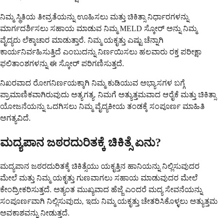
ನಿಮ್ಮ ಸ್ಥಿತಿಯ ತೀವ್ರತೆಯನ್ನು ಊಹಿಸಲು ಮತ್ತು ಚಿಕಿತ್ಸಾ ನಿರ್ಧಾರಗಳನ್ನು
ಮಾರ್ಗದರ್ಶಿಸಲು ಸಹಾಯ ಮಾಡುವ ನಿಮ್ಮ MELD ಸ್ಕೋರ್ ಅನ್ನು ನಿಮ್ಮ
ವೈದ್ಯರು ಲೆಕ್ಕಾಚಾರ ಮಾಡುತ್ತಾರೆ. ನಿಮ್ಮ ಯಕೃತ್ತು ಎಷ್ಟು ಚೆನ್ನಾಗಿ
ಕಾರ್ಯನಿರ್ವಹಿಸುತ್ತಿದೆ ಎಂಬುದನ್ನು ನಿರ್ಣಯಿಸಲು ಹಲವಾರು ರಕ್ತ ಪರೀಕ್ಷಾ
ಫಲಿತಾಂಶಗಳನ್ನು ಈ ಸ್ಕೋರ್ ಪರಿಗಣಿಸುತ್ತದೆ.
ನಿಖರವಾದ ರೋಗನಿರ್ಣಯಕ್ಕಾಗಿ ನಿಮ್ಮ ಕುಡಿಯುವ ಅಭ್ಯಾಸಗಳ ಬಗ್ಗೆ
ಪ್ರಾಮಾಣಿಕವಾಗಿರುವುದು ಅತ್ಯಗತ್ಯ. ನಿಮಗೆ ಅತ್ಯುತ್ತಮವಾದ ಆರೈಕೆ ಮತ್ತು ಚಿಕಿತ್ಸಾ
ಯೋಜನೆಯನ್ನು ಒದಗಿಸಲು ನಿಮ್ಮ ವೈದ್ಯಕೀಯ ತಂಡಕ್ಕೆ ಸಂಪೂರ್ಣ ಮಾಹಿತಿ
ಅಗತ್ಯವಿದೆ.
ಮದ್ಯಪಾನ ಜಠರದುರಿತಕ್ಕೆ ಚಿಕಿತ್ಸೆ ಏನು?
ಮದ್ಯಪಾನ ಜಠರದುರಿತಕ್ಕೆ ಚಿಕಿತ್ಸೆಯು ಯಕೃತ್ತಿನ ಹಾನಿಯನ್ನು ನಿಲ್ಲಿಸುವುದರ
ಮೇಲೆ ಮತ್ತು ನಿಮ್ಮ ಯಕೃತ್ತು ಗುಣವಾಗಲು ಸಹಾಯ ಮಾಡುವುದರ ಮೇಲೆ
ಕೇಂದ್ರೀಕರಿಸುತ್ತದೆ. ಅತ್ಯಂತ ಮುಖ್ಯವಾದ ಹೆಜ್ಜೆ ಎಂದರೆ ಮದ್ಯ ಸೇವನೆಯನ್ನು
ಸಂಪೂರ್ಣವಾಗಿ ನಿಲ್ಲಿಸುವುದು, ಇದು ನಿಮ್ಮ ಯಕೃತ್ತು ಚೇತರಿಸಿಕೊಳ್ಳಲು ಅತ್ಯುತ್ತಮ
ಅವಕಾಶವನ್ನು ನೀಡುತ್ತದೆ.