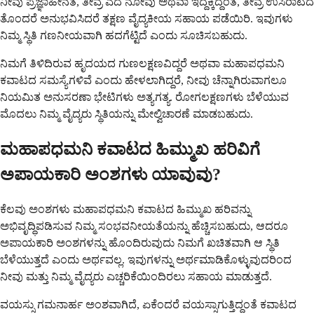
ನೀವು ಪ್ರಜ್ಞಾಹೀನತೆ, ತೀವ್ರ ಎದೆ ನೋವು ಅಥವಾ ಇದ್ದಕ್ಕಿದ್ದಂತೆ, ತೀವ್ರ ಉಸಿರಾಟದ
ತೊಂದರೆ ಅನುಭವಿಸಿದರೆ ತಕ್ಷಣ ವೈದ್ಯಕೀಯ ಸಹಾಯ ಪಡೆಯಿರಿ. ಇವುಗಳು
ನಿಮ್ಮ ಸ್ಥಿತಿ ಗಣನೀಯವಾಗಿ ಹದಗೆಟ್ಟಿದೆ ಎಂದು ಸೂಚಿಸಬಹುದು.
ನಿಮಗೆ ತಿಳಿದಿರುವ ಹೃದಯದ ಗುಣಲಕ್ಷಣವಿದ್ದರೆ ಅಥವಾ ಮಹಾಪಧಮನಿ
ಕವಾಟದ ಸಮಸ್ಯೆಗಳಿವೆ ಎಂದು ಹೇಳಲಾಗಿದ್ದರೆ, ನೀವು ಚೆನ್ನಾಗಿರುವಾಗಲೂ
ನಿಯಮಿತ ಅನುಸರಣಾ ಭೇಟಿಗಳು ಅತ್ಯಗತ್ಯ. ರೋಗಲಕ್ಷಣಗಳು ಬೆಳೆಯುವ
ಮೊದಲು ನಿಮ್ಮ ವೈದ್ಯರು ಸ್ಥಿತಿಯನ್ನು ಮೇಲ್ವಿಚಾರಣೆ ಮಾಡಬಹುದು.
ಮಹಾಪಧಮನಿ ಕವಾಟದ ಹಿಮ್ಮುಖ ಹರಿವಿಗೆ
ಅಪಾಯಕಾರಿ ಅಂಶಗಳು ಯಾವುವು?
ಕೆಲವು ಅಂಶಗಳು ಮಹಾಪಧಮನಿ ಕವಾಟದ ಹಿಮ್ಮುಖ ಹರಿವನ್ನು
ಅಭಿವೃದ್ಧಿಪಡಿಸುವ ನಿಮ್ಮ ಸಂಭವನೀಯತೆಯನ್ನು ಹೆಚ್ಚಿಸಬಹುದು, ಆದರೂ
ಅಪಾಯಕಾರಿ ಅಂಶಗಳನ್ನು ಹೊಂದಿರುವುದು ನಿಮಗೆ ಖಚಿತವಾಗಿ ಆ ಸ್ಥಿತಿ
ಬೆಳೆಯುತ್ತದೆ ಎಂದು ಅರ್ಥವಲ್ಲ. ಇವುಗಳನ್ನು ಅರ್ಥಮಾಡಿಕೊಳ್ಳುವುದರಿಂದ
ನೀವು ಮತ್ತು ನಿಮ್ಮ ವೈದ್ಯರು ಎಚ್ಚರಿಕೆಯಿಂದಿರಲು ಸಹಾಯ ಮಾಡುತ್ತದೆ.
ವಯಸ್ಸು ಗಮನಾರ್ಹ ಅಂಶವಾಗಿದೆ, ಏಕೆಂದರೆ ವಯಸ್ಸಾಗುತ್ತಿದ್ದಂತೆ ಕವಾಟದ