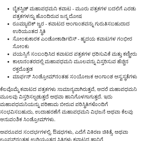
ಬೈಕಸ್ಪಿಡ್ ಮಹಾಪಧಮನಿ ಕವಾಟ - ಮೂರು ಪತ್ರಕಗಳ ಬದಲಿಗೆ ಎರಡು
ಪತ್ರಕಗಳನ್ನು ಹೊಂದಿರುವ ಜನ್ಮ ದೋಷ
ರೂಮ್ಯಾಟಿಕ್ ಜ್ವರ - ಕವಾಟದ ಅಂಗಾಂಶವನ್ನು ಗುರುತಿಸಬಹುದಾದ
ಉರಿಯೂತದ ಸ್ಥಿತಿ
ಸೋಂಕುಕಾರಕ ಎಂಡೋಕಾರ್ಡಿಟಿಸ್ - ಹೃದಯ ಕವಾಟಗಳ ಗಂಭೀರ
ಸೋಂಕು
ವಯಸ್ಸಿಗೆ ಸಂಬಂಧಿಸಿದ ಕವಾಟದ ಪತ್ರಕಗಳ ಧರಿಸುವಿಕೆ ಮತ್ತು ಕಣ್ಣೀರು
ಕಾಲಾನಂತರದಲ್ಲಿ ಮಹಾಪಧಮನಿ ಮೂಲವನ್ನು ವಿಸ್ತರಿಸುವ ಹೆಚ್ಚಿನ
ರಕ್ತದೊತ್ತಡ
ಮಾರ್ಫನ್ ಸಿಂಡ್ರೋಮ್‌ನಂತಹ ಸಂಯೋಜಕ ಅಂಗಾಂಶ ಅಸ್ವಸ್ಥತೆಗಳು
ಕೆಲವೊಮ್ಮೆ ಕವಾಟದ ಪತ್ರಕಗಳು ಸಾಮಾನ್ಯವಾಗಿರುತ್ತವೆ, ಆದರೆ ಮಹಾಪಧಮನಿ
ಮೂಲವು ವಿಸ್ತರಿಸಲ್ಪಡುತ್ತದೆ ಅಥವಾ ಹಾನಿಗೊಳಗಾಗುತ್ತದೆ. ಇದು
ಮಹಾಪಧಮನಿಯನ್ನು ಪರಿಣಾಮ ಬೀರುವ ಪರಿಸ್ಥಿತಿಗಳೊಂದಿಗೆ
ಸಂಭವಿಸಬಹುದು, ಉದಾಹರಣೆಗೆ ಮಹಾಪಧಮನಿ ವಿಭಜನೆ ಅಥವಾ ಕೆಲವು
ಆನುವಂಶಿಕ ಸಿಂಡ್ರೋಮ್‌ಗಳು.
ಅಪರೂಪದ ಸಂದರ್ಭಗಳಲ್ಲಿ, ಔಷಧಗಳು, ಎದೆಗೆ ವಿಕಿರಣ ಚಿಕಿತ್ಸೆ, ಅಥವಾ
ಲೂಪಸ್‌ನಂತಹ ಉರಿಯೂತದ ಸ್ಥಿತಿಗಳು ಕವಾಟದ ಹಾನಿಗೆ