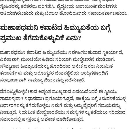
ಸ್ನೇಹಿತರನ್ನು ಕರೆತರಲು ಪರಿಗಣಿಸಿ. ವೈದ್ಯಕೀಯ ಅಪಾಯಿಂಟ್‌ಮೆಂಟ್‌ಗಳು
ಅತಿಯಾಗಿರಬಹುದು ಮತ್ತು ಬೆಂಬಲ ಹೊಂದಿರುವುದು ಸಹಾಯಕವಾಗಬಹುದು.
ಮಹಾಪಧಮನಿ ಕವಾಟದ ಹಿಮ್ಮುಖತೆಯ ಬಗ್ಗೆ
ಪ್ರಮುಖ ತೆಗೆದುಕೊಳ್ಳುವಿಕೆ ಏನು?
ಮಹಾಪಧಮನಿ ಕವಾಟದ ಹಿಮ್ಮುಖತೆಯು ನಿರ್ವಹಿಸಬಹುದಾದ ಸ್ಥಿತಿಯಾಗಿದೆ,
ವಿಶೇಷವಾಗಿ ಮುಂಚೆಯೇ ಹಿಡಿದು ಸರಿಯಾಗಿ ಮೇಲ್ವಿಚಾರಣೆ ಮಾಡಿದಾಗ.
ಸೌಮ್ಯವಾದ ಹಿಮ್ಮುಖತೆಯನ್ನು ಹೊಂದಿರುವ ಅನೇಕ ಜನರು ನಿಯಮಿತ
ತಪಾಸಣೆಗಳು ಮತ್ತು ಆರೋಗ್ಯಕರ ಜೀವನಶೈಲಿಯ ಆಯ್ಕೆಗಳೊಂದಿಗೆ
ಸಂಪೂರ್ಣವಾಗಿ ಸಾಮಾನ್ಯ ಜೀವನವನ್ನು ನಡೆಸುತ್ತಾರೆ.
ನೆನಪಿಟ್ಟುಕೊಳ್ಳಬೇಕಾದ ಅತ್ಯಂತ ಮುಖ್ಯವಾದ ವಿಷಯವೆಂದರೆ ಈ ಸ್ಥಿತಿಯು
ಸಾಮಾನ್ಯವಾಗಿ ನಿಧಾನವಾಗಿ ಪ್ರಗತಿಯಾಗುತ್ತದೆ, ಚಿಕಿತ್ಸೆಯ ಬಗ್ಗೆ ತಿಳುವಳಿಕೆಯುಳ್ಳ
ನಿರ್ಧಾರಗಳನ್ನು ತೆಗೆದುಕೊಳ್ಳಲು ನಿಮಗೆ ಮತ್ತು ನಿಮ್ಮ ವೈದ್ಯರಿಗೆ ಸಮಯವನ್ನು
ನೀಡುತ್ತದೆ. ನಿಯಮಿತ ಮೇಲ್ವಿಚಾರಣೆಯು ಸಮಸ್ಯೆಗಳನ್ನು ತಡೆಯಲು ಸರಿಯಾದ
ಸಮಯದಲ್ಲಿ ಹಸ್ತಕ್ಷೇಪಕ್ಕೆ ಅವಕಾಶ ಮಾಡಿಕೊಡುತ್ತದೆ.