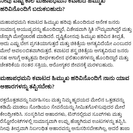
ನೀವು ಎಷ್ಟು ಕಾಲ ಮಹಾಪಧಮನಿ ಕವಾಟದ ಹಿಮ್ಮುಖ
ಹರಿವಿನೊಂದಿಗೆ ಬದುಕಬಹುದು?
ಮಹಾಪಧಮನಿ ಕವಾಟದ ಹಿಮ್ಮುಖ ಹರಿವು ಹೊಂದಿರುವ ಅನೇಕ ಜನರು
ಸಾಮಾನ್ಯ ಆಯುಷ್ಯವನ್ನು ಹೊಂದಿದ್ದಾರೆ, ವಿಶೇಷವಾಗಿ ಸ್ಥಿತಿ ಸೌಮ್ಯವಾಗಿದ್ದರೆ ಮತ್ತು
ಚೆನ್ನಾಗಿ ಮೇಲ್ವಿಚಾರಣೆ ಮಾಡಿದರೆ. ದೃಷ್ಟಿಕೋನವು ಹಿಮ್ಮುಖ ಹರಿವಿನ ತೀವ್ರತೆ,
ಅದು ಎಷ್ಟು ಬೇಗ ಪ್ರಗತಿಯಾಗುತ್ತದೆ ಮತ್ತು ಚಿಕಿತ್ಸೆಯ ಅಗತ್ಯವಿದೆಯೇ ಎಂಬುದರ
ಮೇಲೆ ಅವಲಂಬಿತವಾಗಿರುತ್ತದೆ. ಕವಾಟದ ಶಸ್ತ್ರಚಿಕಿತ್ಸೆಯ ಅಗತ್ಯವಿರುವ ಜನರು
ಸಹ ಆಗಾಗ್ಗೆ ಅತ್ಯುತ್ತಮ ದೀರ್ಘಕಾಲೀನ ಫಲಿತಾಂಶಗಳನ್ನು ಹೊಂದಿದ್ದಾರೆ ಮತ್ತು
ಚೇತರಿಕೆಯ ನಂತರ ಸಕ್ರಿಯ, ಆರೋಗ್ಯಕರ ಜೀವನಕ್ಕೆ ಮರಳಬಹುದು.
ಮಹಾಪಧಮನಿ ಕವಾಟದ ಹಿಮ್ಮುಖ ಹರಿವಿನೊಂದಿಗೆ ನಾನು ಯಾವ
ಆಹಾರಗಳನ್ನು ತಪ್ಪಿಸಬೇಕು?
ರಕ್ತದೊತ್ತಡವನ್ನು ನಿರ್ವಹಿಸಲು ಮತ್ತು ನಿಮ್ಮ ಹೃದಯದ ಮೇಲಿನ ಒತ್ತಡವನ್ನು
ಕಡಿಮೆ ಮಾಡಲು ಸೋಡಿಯಂ ಸೇವನೆಯನ್ನು ಸೀಮಿತಗೊಳಿಸುವುದರ ಮೇಲೆ
ಕೇಂದ್ರೀಕರಿಸಿ. ಸಂಸ್ಕರಿಸಿದ ಆಹಾರಗಳು, ಟಿನ್‌ನಲ್ಲಿರುವ ಸೂಪ್‌ಗಳು ಮತ್ತು
ರೆಸ್ಟೋರೆಂಟ್‌ಗಳಲ್ಲಿ ಸಾಮಾನ್ಯವಾಗಿ ಉಪ್ಪು ಹೆಚ್ಚಾಗಿರುವ ಊಟಗಳನ್ನು ತಪ್ಪಿಸಿ.
ನೀವು ತೀವ್ರವಾಗಿ ನಿರ್ಬಂಧಿತ ಆಹಾರವನ್ನು ಅನುಸರಿಸಬೇಕಾಗಿಲ್ಲ, ಆದರೆ ತಾಜಾ