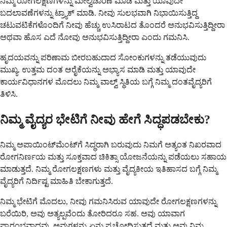
ನಿಮ್ಮ ರೋಗಲಕ್ಷಣಗಳನ್ನು ಮೇಲ್ವಿಚಾರಣೆ ಮಾಡಿ ಮತ್ತು ಯಾವುದೇ
ಬದಲಾವಣೆಗಳನ್ನು ಟ್ರ್ಯಾಕ್ ಮಾಡಿ. ನೀವು ಸುಲಭವಾಗಿ ನಿಭಾಯಿಸುತ್ತಿದ್ದ
ಚಟುವಟಿಕೆಗಳೊಂದಿಗೆ ನೀವು ಹೆಚ್ಚು ಉಸಿರಾಟದ ತೊಂದರೆ ಅನುಭವಿಸುತ್ತಿದ್ದೀರಾ
ಅಥವಾ ಹೊಸ ಎದೆ ನೋವು ಅನುಭವಿಸುತ್ತಿದ್ದೀರಾ ಎಂದು ಗಮನಿಸಿ.
ಹೃದಯವನ್ನು ಪರಿಣಾಮ ಬೀರಬಹುದಾದ ಸೋಂಕುಗಳನ್ನು ತಡೆಯುವುದು
ಮುಖ್ಯ. ಉತ್ತಮ ದಂತ ಆರೈಕೆಯನ್ನು ಅಭ್ಯಾಸ ಮಾಡಿ ಮತ್ತು ಯಾವುದೇ
ಕಾರ್ಯವಿಧಾನಗಳ ಮೊದಲು ನಿಮ್ಮ ವಾಲ್ವ್ ಸ್ಥಿತಿಯ ಬಗ್ಗೆ ನಿಮ್ಮ ದಂತವೈದ್ಯರಿಗೆ
ತಿಳಿಸಿ.
ನಿಮ್ಮ ವೈದ್ಯರ ಭೇಟಿಗೆ ನೀವು ಹೇಗೆ ಸಿದ್ಧಪಡಬೇಕು?
ನಿಮ್ಮ ಅಪಾಯಿಂಟ್‌ಮೆಂಟ್‌ಗೆ ಸಿದ್ಧರಾಗಿ ಬರುವುದು ನಿಮಗೆ ಅತ್ಯಂತ ನಿಖರವಾದ
ರೋಗನಿರ್ಣಯ ಮತ್ತು ಸೂಕ್ತವಾದ ಚಿಕಿತ್ಸಾ ಯೋಜನೆಯನ್ನು ಪಡೆಯಲು ಸಹಾಯ
ಮಾಡುತ್ತದೆ. ನಿಮ್ಮ ರೋಗಲಕ್ಷಣಗಳು ಮತ್ತು ವೈದ್ಯಕೀಯ ಇತಿಹಾಸದ ಬಗ್ಗೆ ನಿಮ್ಮ
ವೈದ್ಯರಿಗೆ ನಿರ್ದಿಷ್ಟ ಮಾಹಿತಿ ಬೇಕಾಗುತ್ತದೆ.
ನಿಮ್ಮ ಭೇಟಿಗೆ ಮೊದಲು, ನೀವು ಗಮನಿಸಿರುವ ಯಾವುದೇ ರೋಗಲಕ್ಷಣಗಳನ್ನು
ಬರೆಯಿರಿ, ಅವು ಅತ್ಯಲ್ಪವೆಂದು ತೋರಿದರೂ ಸಹ. ಅವು ಯಾವಾಗ
ಪ್ರಾರಂಭವಾದವು, ಅವುಗಳನ್ನು ಏನು ಪ್ರಚೋದಿಸುತ್ತದೆ ಮತ್ತು ಅವು ನಿಮ್ಮ