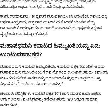
ವಿಶೇಷವಾಗಿ ಮಲಗಿರುವಾಗ. ನಿಮ್ಮ ಹೃದಯವು ಕೆಲವೊಮ್ಮೆ ಅಗತ್ಯವಿಲ್ಲದೆ
ಬಡಿಯುತ್ತಿದೆ ಅಥವಾ ಓಡುತ್ತಿದೆ ಎಂದು ನೀವು ಭಾವಿಸಬಹುದು.
ಕಡಿಮೆ ಸಾಮಾನ್ಯವಾಗಿ, ತೀವ್ರವಾದ ಮರುಭರ್ತಿಯು ಚಟುವಟಿಕೆಯ ಸಮಯದಲ್ಲಿ
ಅಥವಾ ತೀವ್ರವಾದ, ತೀವ್ರವಾದ ಉಸಿರಾಟದ ತೊಂದರೆಯಂತಹ ಹೆಚ್ಚು
ಆತಂಕಕಾರಿ ರೋಗಲಕ್ಷಣಗಳನ್ನು ಉಂಟುಮಾಡಬಹುದು. ಇವುಗಳು ತಕ್ಷಣದ
ವೈದ್ಯಕೀಯ ಗಮನವನ್ನು ಗಳಿಸುತ್ತವೆ.
ಮಹಾಪಧಮನಿ ಕವಾಟದ ಹಿಮ್ಮುಖತೆಯನ್ನು ಏನು
ಉಂಟುಮಾಡುತ್ತದೆ?
ಮಹಾಪಧಮನಿ ಕವಾಟದ ಹಿಮ್ಮುಖತೆಯು ಕವಾಟದ ಪತ್ರಕಗಳೊಂದಿಗೆ ಅಥವಾ
ಮಹಾಪಧಮನಿ ಮೂಲದೊಂದಿಗೆ ಸಮಸ್ಯೆಗಳಿಂದ ಉಂಟಾಗಬಹುದು, ಕವಾಟವು
ಕುಳಿತಿರುವ ಪ್ರದೇಶ. ಕಾರಣವನ್ನು ಅರ್ಥಮಾಡಿಕೊಳ್ಳುವುದು ಉತ್ತಮ ಚಿಕಿತ್ಸಾ
ವಿಧಾನವನ್ನು ನಿರ್ಧರಿಸಲು ಸಹಾಯ ಮಾಡುತ್ತದೆ.
ಹಲವಾರು ಪರಿಸ್ಥಿತಿಗಳು ಕವಾಟದ ಪತ್ರಕಗಳಿಗೆ ಹಾನಿ ಮಾಡಬಹುದು ಅಥವಾ
ಅವು ಸರಿಯಾಗಿ ಮುಚ್ಚುವುದನ್ನು ತಡೆಯಬಹುದು. ಇಲ್ಲಿ ಅತ್ಯಂತ ಸಾಮಾನ್ಯ
ಕಾರಣಗಳಿವೆ: