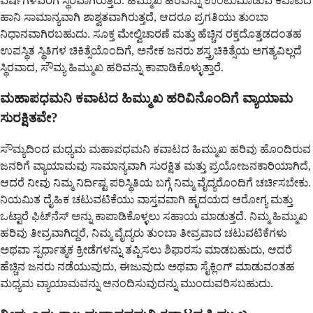
ವರ್ಷಗಳವರೆಗೆ ಸ್ಥಿರವಾಗಿರುತ್ತದೆ. ಹಿಮ್ಮುಖ ಹರಿವನ್ನು ಉಂಟುಮಾಡುವ ಕವಾಟದ
ಹಾನಿ ಸಾಮಾನ್ಯವಾಗಿ ಶಾಶ್ವತವಾಗಿರುತ್ತದೆ, ಆದರೂ ಪ್ರಗತಿಯು ತುಂಬಾ
ನಿಧಾನವಾಗಿರಬಹುದು. ಸೂಕ್ತ ಮೇಲ್ವಿಚಾರಣೆ ಮತ್ತು ಹೆಚ್ಚಿನ ರಕ್ತದೊತ್ತಡದಂತಹ
ಉಪಸ್ಥಿತ ಸ್ಥಿತಿಗಳ ಚಿಕಿತ್ಸೆಯೊಂದಿಗೆ, ಅನೇಕ ಜನರು ಶಸ್ತ್ರಚಿಕಿತ್ಸೆಯ ಅಗತ್ಯವಿಲ್ಲದೆ
ಸ್ಥಿರವಾದ, ಸೌಮ್ಯ ಹಿಮ್ಮುಖ ಹರಿವನ್ನು ಕಾಪಾಡಿಕೊಳ್ಳುತ್ತಾರೆ.
ಮಹಾಪಧಮನಿ ಕವಾಟದ ಹಿಮ್ಮುಖ ಹರಿವಿನೊಂದಿಗೆ ವ್ಯಾಯಾಮ
ಸುರಕ್ಷಿತವೇ?
ಸೌಮ್ಯದಿಂದ ಮಧ್ಯಮ ಮಹಾಪಧಮನಿ ಕವಾಟದ ಹಿಮ್ಮುಖ ಹರಿವು ಹೊಂದಿರುವ
ಜನರಿಗೆ ವ್ಯಾಯಾಮವು ಸಾಮಾನ್ಯವಾಗಿ ಸುರಕ್ಷಿತ ಮತ್ತು ಪ್ರಯೋಜನಕಾರಿಯಾಗಿದೆ,
ಆದರೆ ನೀವು ನಿಮ್ಮ ನಿರ್ದಿಷ್ಟ ಪರಿಸ್ಥಿತಿಯ ಬಗ್ಗೆ ನಿಮ್ಮ ವೈದ್ಯರೊಂದಿಗೆ ಚರ್ಚಿಸಬೇಕು.
ನಿಯಮಿತ ದೈಹಿಕ ಚಟುವಟಿಕೆಯು ವಾಸ್ತವವಾಗಿ ಹೃದಯದ ಆರೋಗ್ಯ ಮತ್ತು
ಒಟ್ಟಾರೆ ಫಿಟ್‌ನೆಸ್ ಅನ್ನು ಕಾಪಾಡಿಕೊಳ್ಳಲು ಸಹಾಯ ಮಾಡುತ್ತದೆ. ನಿಮ್ಮ ಹಿಮ್ಮುಖ
ಹರಿವು ತೀವ್ರವಾಗಿದ್ದರೆ, ನಿಮ್ಮ ವೈದ್ಯರು ತುಂಬಾ ತೀವ್ರವಾದ ಚಟುವಟಿಕೆಗಳು
ಅಥವಾ ಸ್ಪರ್ಧಾತ್ಮಕ ಕ್ರೀಡೆಗಳನ್ನು ತಪ್ಪಿಸಲು ಶಿಫಾರಸು ಮಾಡಬಹುದು, ಆದರೆ
ಹೆಚ್ಚಿನ ಜನರು ನಡೆಯುವುದು, ಈಜುವುದು ಅಥವಾ ಸೈಕ್ಲಿಂಗ್ ಮಾಡುವಂತಹ
ಮಧ್ಯಮ ವ್ಯಾಯಾಮವನ್ನು ಆನಂದಿಸುವುದನ್ನು ಮುಂದುವರಿಸಬಹುದು.