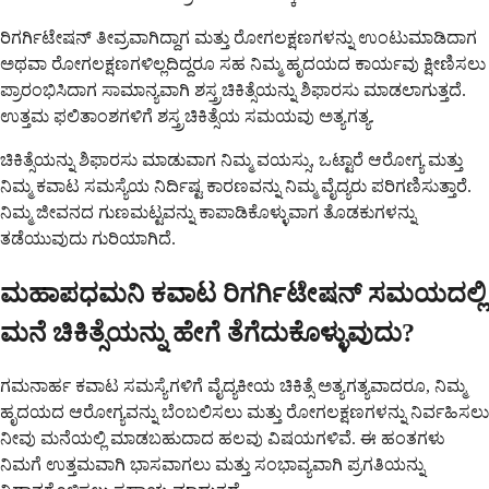
ರಿಗರ್ಗಿಟೇಷನ್ ತೀವ್ರವಾಗಿದ್ದಾಗ ಮತ್ತು ರೋಗಲಕ್ಷಣಗಳನ್ನು ಉಂಟುಮಾಡಿದಾಗ
ಅಥವಾ ರೋಗಲಕ್ಷಣಗಳಿಲ್ಲದಿದ್ದರೂ ಸಹ ನಿಮ್ಮ ಹೃದಯದ ಕಾರ್ಯವು ಕ್ಷೀಣಿಸಲು
ಪ್ರಾರಂಭಿಸಿದಾಗ ಸಾಮಾನ್ಯವಾಗಿ ಶಸ್ತ್ರಚಿಕಿತ್ಸೆಯನ್ನು ಶಿಫಾರಸು ಮಾಡಲಾಗುತ್ತದೆ.
ಉತ್ತಮ ಫಲಿತಾಂಶಗಳಿಗೆ ಶಸ್ತ್ರಚಿಕಿತ್ಸೆಯ ಸಮಯವು ಅತ್ಯಗತ್ಯ.
ಚಿಕಿತ್ಸೆಯನ್ನು ಶಿಫಾರಸು ಮಾಡುವಾಗ ನಿಮ್ಮ ವಯಸ್ಸು, ಒಟ್ಟಾರೆ ಆರೋಗ್ಯ ಮತ್ತು
ನಿಮ್ಮ ಕವಾಟ ಸಮಸ್ಯೆಯ ನಿರ್ದಿಷ್ಟ ಕಾರಣವನ್ನು ನಿಮ್ಮ ವೈದ್ಯರು ಪರಿಗಣಿಸುತ್ತಾರೆ.
ನಿಮ್ಮ ಜೀವನದ ಗುಣಮಟ್ಟವನ್ನು ಕಾಪಾಡಿಕೊಳ್ಳುವಾಗ ತೊಡಕುಗಳನ್ನು
ತಡೆಯುವುದು ಗುರಿಯಾಗಿದೆ.
ಮಹಾಪಧಮನಿ ಕವಾಟ ರಿಗರ್ಗಿಟೇಷನ್ ಸಮಯದಲ್ಲಿ
ಮನೆ ಚಿಕಿತ್ಸೆಯನ್ನು ಹೇಗೆ ತೆಗೆದುಕೊಳ್ಳುವುದು?
ಗಮನಾರ್ಹ ಕವಾಟ ಸಮಸ್ಯೆಗಳಿಗೆ ವೈದ್ಯಕೀಯ ಚಿಕಿತ್ಸೆ ಅತ್ಯಗತ್ಯವಾದರೂ, ನಿಮ್ಮ
ಹೃದಯದ ಆರೋಗ್ಯವನ್ನು ಬೆಂಬಲಿಸಲು ಮತ್ತು ರೋಗಲಕ್ಷಣಗಳನ್ನು ನಿರ್ವಹಿಸಲು
ನೀವು ಮನೆಯಲ್ಲಿ ಮಾಡಬಹುದಾದ ಹಲವು ವಿಷಯಗಳಿವೆ. ಈ ಹಂತಗಳು
ನಿಮಗೆ ಉತ್ತಮವಾಗಿ ಭಾಸವಾಗಲು ಮತ್ತು ಸಂಭಾವ್ಯವಾಗಿ ಪ್ರಗತಿಯನ್ನು