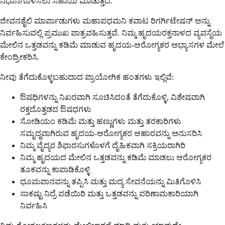
ನಿಧಾನಗೊಳಿಸಲು ಸಹಾಯ ಮಾಡುತ್ತದೆ.
ಜೀವನಶೈಲಿ ಮಾರ್ಪಾಡುಗಳು ಮಹಾಪಧಮನಿ ಕವಾಟ ರಿಗರ್ಗಿಟೇಷನ್ ಅನ್ನು
ನಿರ್ವಹಿಸುವಲ್ಲಿ ಪ್ರಮುಖ ಪಾತ್ರವಹಿಸುತ್ತವೆ. ನಿಮ್ಮ ಹೃದಯರಕ್ತನಾಳದ ವ್ಯವಸ್ಥೆಯ
ಮೇಲಿನ ಒತ್ತಡವನ್ನು ಕಡಿಮೆ ಮಾಡುವ ಹೃದಯ-ಆರೋಗ್ಯಕರ ಅಭ್ಯಾಸಗಳ ಮೇಲೆ
ಕೇಂದ್ರೀಕರಿಸಿ.
ನೀವು ತೆಗೆದುಕೊಳ್ಳಬಹುದಾದ ಪ್ರಾಯೋಗಿಕ ಹಂತಗಳು ಇಲ್ಲಿವೆ:
ಔಷಧಿಗಳನ್ನು ನಿಖರವಾಗಿ ಸೂಚಿಸಿದಂತೆ ತೆಗೆದುಕೊಳ್ಳಿ, ವಿಶೇಷವಾಗಿ
ರಕ್ತದೊತ್ತಡದ ಔಷಧಗಳು
ಸೋಡಿಯಂ ಕಡಿಮೆ ಮತ್ತು ಹಣ್ಣುಗಳು ಮತ್ತು ತರಕಾರಿಗಳು
ಸಮೃದ್ಧವಾಗಿರುವ ಹೃದಯ-ಆರೋಗ್ಯಕರ ಆಹಾರವನ್ನು ಅನುಸರಿಸಿ
ನಿಮ್ಮ ವೈದ್ಯರ ಶಿಫಾರಸುಗಳೊಳಗೆ ದೈಹಿಕವಾಗಿ ಸಕ್ರಿಯರಾಗಿರಿ
ನಿಮ್ಮ ಹೃದಯದ ಮೇಲಿನ ಒತ್ತಡವನ್ನು ಕಡಿಮೆ ಮಾಡಲು ಆರೋಗ್ಯಕರ
ತೂಕವನ್ನು ಕಾಪಾಡಿಕೊಳ್ಳಿ
ಧೂಮಪಾನವನ್ನು ತಪ್ಪಿಸಿ ಮತ್ತು ಮದ್ಯ ಸೇವನೆಯನ್ನು ಮಿತಿಗೊಳಿಸಿ
ಸಾಕಷ್ಟು ನಿದ್ರೆ ಪಡೆಯಿರಿ ಮತ್ತು ಒತ್ತಡವನ್ನು ಪರಿಣಾಮಕಾರಿಯಾಗಿ
ನಿರ್ವಹಿಸಿ