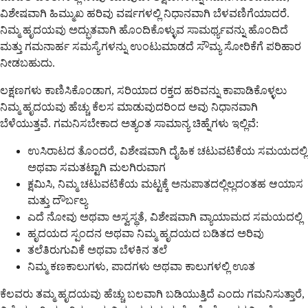
ವಿಶೇಷವಾಗಿ ಹಿಮ್ಮುಖ ಹರಿವು ವರ್ಷಗಳಲ್ಲಿ ನಿಧಾನವಾಗಿ ಬೆಳವಣಿಗೆಯಾದರೆ.
ನಿಮ್ಮ ಹೃದಯವು ಅದ್ಭುತವಾಗಿ ಹೊಂದಿಕೊಳ್ಳುವ ಸಾಮರ್ಥ್ಯವನ್ನು ಹೊಂದಿದೆ
ಮತ್ತು ಗಮನಾರ್ಹ ಸಮಸ್ಯೆಗಳನ್ನು ಉಂಟುಮಾಡದೆ ಸೌಮ್ಯ ಸೋರಿಕೆಗೆ ಪರಿಹಾರ
ನೀಡಬಹುದು.
ಲಕ್ಷಣಗಳು ಕಾಣಿಸಿಕೊಂಡಾಗ, ಸರಿಯಾದ ರಕ್ತದ ಹರಿವನ್ನು ಕಾಪಾಡಿಕೊಳ್ಳಲು
ನಿಮ್ಮ ಹೃದಯವು ಹೆಚ್ಚು ಕೆಲಸ ಮಾಡುವುದರಿಂದ ಅವು ನಿಧಾನವಾಗಿ
ಬೆಳೆಯುತ್ತವೆ. ಗಮನಿಸಬೇಕಾದ ಅತ್ಯಂತ ಸಾಮಾನ್ಯ ಚಿಹ್ನೆಗಳು ಇಲ್ಲಿವೆ:
ಉಸಿರಾಟದ ತೊಂದರೆ, ವಿಶೇಷವಾಗಿ ದೈಹಿಕ ಚಟುವಟಿಕೆಯ ಸಮಯದಲ್ಲಿ
ಅಥವಾ ಸಮತಟ್ಟಾಗಿ ಮಲಗಿರುವಾಗ
ಕ್ಷಮಿಸಿ, ನಿಮ್ಮ ಚಟುವಟಿಕೆಯ ಮಟ್ಟಕ್ಕೆ ಅನುಪಾತದಲ್ಲಿಲ್ಲದಂತಹ ಆಯಾಸ
ಮತ್ತು ದೌರ್ಬಲ್ಯ
ಎದೆ ನೋವು ಅಥವಾ ಅಸ್ವಸ್ಥತೆ, ವಿಶೇಷವಾಗಿ ವ್ಯಾಯಾಮದ ಸಮಯದಲ್ಲಿ
ಹೃದಯದ ಸ್ಪಂದನ ಅಥವಾ ನಿಮ್ಮ ಹೃದಯದ ಬಡಿತದ ಅರಿವು
ತಲೆತಿರುಗುವಿಕೆ ಅಥವಾ ಬೆಳಕಿನ ತಲೆ
ನಿಮ್ಮ ಕಣಕಾಲುಗಳು, ಪಾದಗಳು ಅಥವಾ ಕಾಲುಗಳಲ್ಲಿ ಊತ
ಕೆಲವರು ತಮ್ಮ ಹೃದಯವು ಹೆಚ್ಚು ಬಲವಾಗಿ ಬಡಿಯುತ್ತಿದೆ ಎಂದು ಗಮನಿಸುತ್ತಾರೆ,