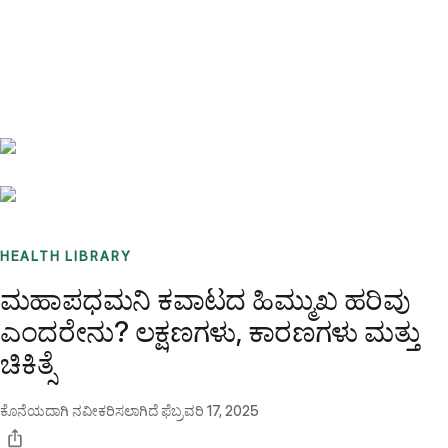
Benchmarks
Stories
FAQ
Sign up / Log in
HEALTH LIBRARY
ಮಹಾಪಧಮನಿ ಕವಾಟದ ಹಿಮ್ಮುಖ ಹರಿವು
ಎಂದರೇನು? ಲಕ್ಷಣಗಳು, ಕಾರಣಗಳು ಮತ್ತು
ಚಿಕಿತ್ಸೆ
ಕೊನೆಯದಾಗಿ ನವೀಕರಿಸಲಾಗಿದೆ
ಫೆಬ್ರವರಿ 17, 2025