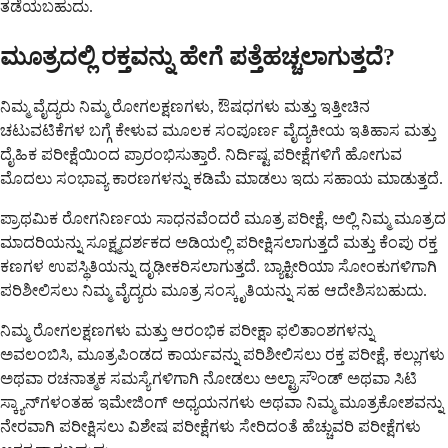
ತಡೆಯಬಹುದು.
ಮೂತ್ರದಲ್ಲಿ ರಕ್ತವನ್ನು ಹೇಗೆ ಪತ್ತೆಹಚ್ಚಲಾಗುತ್ತದೆ?
ನಿಮ್ಮ ವೈದ್ಯರು ನಿಮ್ಮ ರೋಗಲಕ್ಷಣಗಳು, ಔಷಧಗಳು ಮತ್ತು ಇತ್ತೀಚಿನ
ಚಟುವಟಿಕೆಗಳ ಬಗ್ಗೆ ಕೇಳುವ ಮೂಲಕ ಸಂಪೂರ್ಣ ವೈದ್ಯಕೀಯ ಇತಿಹಾಸ ಮತ್ತು
ದೈಹಿಕ ಪರೀಕ್ಷೆಯಿಂದ ಪ್ರಾರಂಭಿಸುತ್ತಾರೆ. ನಿರ್ದಿಷ್ಟ ಪರೀಕ್ಷೆಗಳಿಗೆ ಹೋಗುವ
ಮೊದಲು ಸಂಭಾವ್ಯ ಕಾರಣಗಳನ್ನು ಕಡಿಮೆ ಮಾಡಲು ಇದು ಸಹಾಯ ಮಾಡುತ್ತದೆ.
ಪ್ರಾಥಮಿಕ ರೋಗನಿರ್ಣಯ ಸಾಧನವೆಂದರೆ ಮೂತ್ರ ಪರೀಕ್ಷೆ, ಅಲ್ಲಿ ನಿಮ್ಮ ಮೂತ್ರದ
ಮಾದರಿಯನ್ನು ಸೂಕ್ಷ್ಮದರ್ಶಕದ ಅಡಿಯಲ್ಲಿ ಪರೀಕ್ಷಿಸಲಾಗುತ್ತದೆ ಮತ್ತು ಕೆಂಪು ರಕ್ತ
ಕಣಗಳ ಉಪಸ್ಥಿತಿಯನ್ನು ದೃಢೀಕರಿಸಲಾಗುತ್ತದೆ. ಬ್ಯಾಕ್ಟೀರಿಯಾ ಸೋಂಕುಗಳಿಗಾಗಿ
ಪರಿಶೀಲಿಸಲು ನಿಮ್ಮ ವೈದ್ಯರು ಮೂತ್ರ ಸಂಸ್ಕೃತಿಯನ್ನು ಸಹ ಆದೇಶಿಸಬಹುದು.
ನಿಮ್ಮ ರೋಗಲಕ್ಷಣಗಳು ಮತ್ತು ಆರಂಭಿಕ ಪರೀಕ್ಷಾ ಫಲಿತಾಂಶಗಳನ್ನು
ಅವಲಂಬಿಸಿ, ಮೂತ್ರಪಿಂಡದ ಕಾರ್ಯವನ್ನು ಪರಿಶೀಲಿಸಲು ರಕ್ತ ಪರೀಕ್ಷೆ, ಕಲ್ಲುಗಳು
ಅಥವಾ ರಚನಾತ್ಮಕ ಸಮಸ್ಯೆಗಳಿಗಾಗಿ ನೋಡಲು ಅಲ್ಟ್ರಾಸೌಂಡ್ ಅಥವಾ ಸಿಟಿ
ಸ್ಕ್ಯಾನ್‌ಗಳಂತಹ ಇಮೇಜಿಂಗ್ ಅಧ್ಯಯನಗಳು ಅಥವಾ ನಿಮ್ಮ ಮೂತ್ರಕೋಶವನ್ನು
ನೇರವಾಗಿ ಪರೀಕ್ಷಿಸಲು ವಿಶೇಷ ಪರೀಕ್ಷೆಗಳು ಸೇರಿದಂತೆ ಹೆಚ್ಚುವರಿ ಪರೀಕ್ಷೆಗಳು