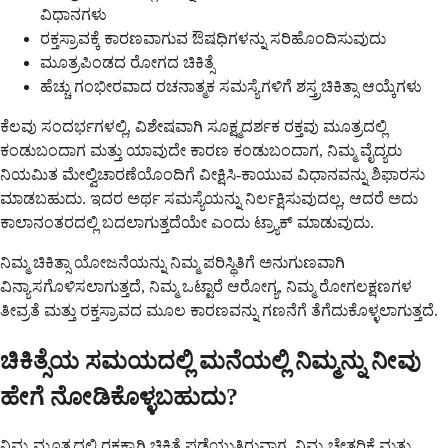
ವಿಧಾನಗಳು
ರಕ್ತಸ್ರಾವಕ್ಕೆ ಕಾರಣವಾಗುವ ಔಷಧಿಗಳನ್ನು ಸರಿಹೊಂದಿಸುವುದು
ಮೂತ್ರಪಿಂಡದ ರೋಗದ ಚಿಕಿತ್ಸೆ
ಹೆಚ್ಚು ಗಂಭೀರವಾದ ರಚನಾತ್ಮಕ ಸಮಸ್ಯೆಗಳಿಗೆ ಶಸ್ತ್ರಚಿಕಿತ್ಸಾ ಆಯ್ಕೆಗಳು
ಕೆಲವು ಸಂದರ್ಭಗಳಲ್ಲಿ, ವಿಶೇಷವಾಗಿ ಸೂಕ್ಷ್ಮದರ್ಶಕ ರಕ್ತವು ಮೂತ್ರದಲ್ಲಿ
ಕಂಡುಬಂದಾಗ ಮತ್ತು ಯಾವುದೇ ಕಾರಣ ಕಂಡುಬಂದಾಗ, ನಿಮ್ಮ ವೈದ್ಯರು
ನಿಯಮಿತ ಮೇಲ್ವಿಚಾರಣೆಯೊಂದಿಗೆ ವೀಕ್ಷಿಸಿ-ಕಾಯುವ ವಿಧಾನವನ್ನು ಶಿಫಾರಸು
ಮಾಡಬಹುದು. ಇದರ ಅರ್ಥ ಸಮಸ್ಯೆಯನ್ನು ನಿರ್ಲಕ್ಷಿಸುವುದಲ್ಲ, ಆದರೆ ಅದು
ಕಾಲಾನಂತರದಲ್ಲಿ ಬದಲಾಗುತ್ತದೆಯೇ ಎಂದು ಟ್ರ್ಯಾಕ್ ಮಾಡುವುದು.
ನಿಮ್ಮ ಚಿಕಿತ್ಸಾ ಯೋಜನೆಯನ್ನು ನಿಮ್ಮ ಪರಿಸ್ಥಿತಿಗೆ ಅನುಗುಣವಾಗಿ
ವಿನ್ಯಾಸಗೊಳಿಸಲಾಗುತ್ತದೆ, ನಿಮ್ಮ ಒಟ್ಟಾರೆ ಆರೋಗ್ಯ, ನಿಮ್ಮ ರೋಗಲಕ್ಷಣಗಳ
ತೀವ್ರತೆ ಮತ್ತು ರಕ್ತಸ್ರಾವದ ಮೂಲ ಕಾರಣವನ್ನು ಗಣನೆಗೆ ತೆಗೆದುಕೊಳ್ಳಲಾಗುತ್ತದೆ.
ಚಿಕಿತ್ಸೆಯ ಸಮಯದಲ್ಲಿ ಮನೆಯಲ್ಲಿ ನಿಮ್ಮನ್ನು ನೀವು
ಹೇಗೆ ನೋಡಿಕೊಳ್ಳಬಹುದು?
ನಿಮ್ಮ ಮೂತ್ರದಲ್ಲಿ ರಕ್ತಕ್ಕಾಗಿ ಚಿಕಿತ್ಸೆ ಪಡೆಯುತ್ತಿರುವಾಗ, ನಿಮ್ಮ ಚೇತರಿಕೆ ಮತ್ತು