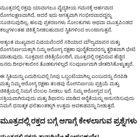
ಮೂತ್ರದಲ್ಲಿ ರಕ್ತವು ಯಾವಾಗಲೂ ವೈದ್ಯಕೀಯ ಗಮನಕ್ಕೆ ಅರ್ಹವಾದ
ರೋಗಲಕ್ಷಣವಾಗಿದೆ, ಆದರೆ ಇದು ಅಗತ್ಯವಾಗಿ ಗಂಭೀರವಾದದ್ದನ್ನು
ಸೂಚಿಸುವುದಿಲ್ಲ. ಹಲವು ಪ್ರಕರಣಗಳು ಸೋಂಕುಗಳು ಅಥವಾ ಮೂತ್ರಪಿಂಡದ
ಕಲ್ಲುಗಳಂತಹ ಚಿಕಿತ್ಸೆ ನೀಡಬಹುದಾದ ಸ್ಥಿತಿಗಳಿಂದ ಉಂಟಾಗುತ್ತವೆ.
ಅತ್ಯಂತ ಮುಖ್ಯವಾದ ವಿಷಯವೆಂದರೆ ಸರಿಯಾದ ಮೌಲ್ಯಮಾಪನ ಮತ್ತು
ರೋಗನಿರ್ಣಯಕ್ಕಾಗಿ ನಿಮ್ಮ ಆರೋಗ್ಯ ರಕ್ಷಣಾ ಪೂರೈಕೆದಾರರನ್ನು ತ್ವರಿತವಾಗಿ ಭೇಟಿ
ಮಾಡುವುದು. ಸೂಕ್ತವಾದ ಚಿಕಿತ್ಸೆಯೊಂದಿಗೆ, ಮೂತ್ರದಲ್ಲಿ ರಕ್ತವಿರುವ ಹೆಚ್ಚಿನ
ಜನರು ದೀರ್ಘಕಾಲೀನ ತೊಡಕುಗಳಿಲ್ಲದೆ ಸಂಪೂರ್ಣವಾಗಿ ಚೇತರಿಸಿಕೊಳ್ಳುತ್ತಾರೆ.
ಈ ಸ್ಥಿತಿಯನ್ನು ಎದುರಿಸುವಲ್ಲಿ ನೀವು ಒಬ್ಬಂಟಿಯಾಗಿಲ್ಲ ಎಂಬುದನ್ನು ನೆನಪಿಡಿ
ಮತ್ತು ನಿಮ್ಮ ಆರೋಗ್ಯ ರಕ್ಷಣಾ ತಂಡವು ರೋಗನಿರ್ಣಯ ಪ್ರಕ್ರಿಯೆ ಮತ್ತು
ಚಿಕಿತ್ಸೆಯಲ್ಲಿ ನಿಮಗೆ ಬೆಂಬಲ ನೀಡಲು ಇದೆ. ನಿಮ್ಮ ಆರೋಗ್ಯದ ಬಗ್ಗೆ
ಸಕ್ರಿಯವಾಗಿರುವುದು ಮತ್ತು ಶಿಫಾರಸು ಮಾಡಿದ ಆರೈಕೆಯನ್ನು ಅನುಸರಿಸುವುದು
ನಿಮಗೆ ಧನಾತ್ಮಕ ಫಲಿತಾಂಶಕ್ಕಾಗಿ ಉತ್ತಮ ಅವಕಾಶವನ್ನು ನೀಡುತ್ತದೆ.
ಮೂತ್ರದಲ್ಲಿ ರಕ್ತದ ಬಗ್ಗೆ ಆಗಾಗ್ಗೆ ಕೇಳಲಾಗುವ ಪ್ರಶ್ನೆಗಳು
ಮೂತ್ರದಲ್ಲಿ ರಕ್ತವು ತಾನಾಗಿಯೇ ಹೋಗಬಹುದೇ?