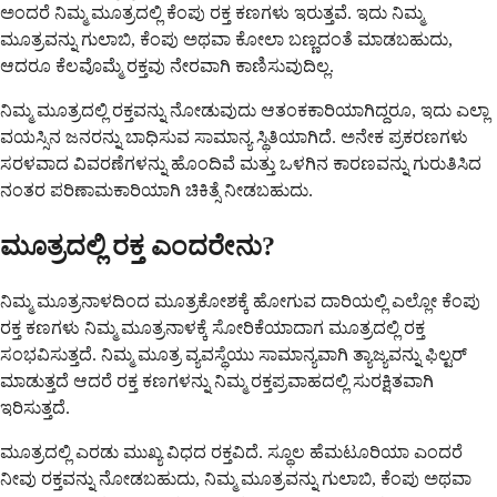
ಅಂದರೆ ನಿಮ್ಮ ಮೂತ್ರದಲ್ಲಿ ಕೆಂಪು ರಕ್ತ ಕಣಗಳು ಇರುತ್ತವೆ. ಇದು ನಿಮ್ಮ
ಮೂತ್ರವನ್ನು ಗುಲಾಬಿ, ಕೆಂಪು ಅಥವಾ ಕೋಲಾ ಬಣ್ಣದಂತೆ ಮಾಡಬಹುದು,
ಆದರೂ ಕೆಲವೊಮ್ಮೆ ರಕ್ತವು ನೇರವಾಗಿ ಕಾಣಿಸುವುದಿಲ್ಲ.
ನಿಮ್ಮ ಮೂತ್ರದಲ್ಲಿ ರಕ್ತವನ್ನು ನೋಡುವುದು ಆತಂಕಕಾರಿಯಾಗಿದ್ದರೂ, ಇದು ಎಲ್ಲಾ
ವಯಸ್ಸಿನ ಜನರನ್ನು ಬಾಧಿಸುವ ಸಾಮಾನ್ಯ ಸ್ಥಿತಿಯಾಗಿದೆ. ಅನೇಕ ಪ್ರಕರಣಗಳು
ಸರಳವಾದ ವಿವರಣೆಗಳನ್ನು ಹೊಂದಿವೆ ಮತ್ತು ಒಳಗಿನ ಕಾರಣವನ್ನು ಗುರುತಿಸಿದ
ನಂತರ ಪರಿಣಾಮಕಾರಿಯಾಗಿ ಚಿಕಿತ್ಸೆ ನೀಡಬಹುದು.
ಮೂತ್ರದಲ್ಲಿ ರಕ್ತ ಎಂದರೇನು?
ನಿಮ್ಮ ಮೂತ್ರನಾಳದಿಂದ ಮೂತ್ರಕೋಶಕ್ಕೆ ಹೋಗುವ ದಾರಿಯಲ್ಲಿ ಎಲ್ಲೋ ಕೆಂಪು
ರಕ್ತ ಕಣಗಳು ನಿಮ್ಮ ಮೂತ್ರನಾಳಕ್ಕೆ ಸೋರಿಕೆಯಾದಾಗ ಮೂತ್ರದಲ್ಲಿ ರಕ್ತ
ಸಂಭವಿಸುತ್ತದೆ. ನಿಮ್ಮ ಮೂತ್ರ ವ್ಯವಸ್ಥೆಯು ಸಾಮಾನ್ಯವಾಗಿ ತ್ಯಾಜ್ಯವನ್ನು ಫಿಲ್ಟರ್
ಮಾಡುತ್ತದೆ ಆದರೆ ರಕ್ತ ಕಣಗಳನ್ನು ನಿಮ್ಮ ರಕ್ತಪ್ರವಾಹದಲ್ಲಿ ಸುರಕ್ಷಿತವಾಗಿ
ಇರಿಸುತ್ತದೆ.
ಮೂತ್ರದಲ್ಲಿ ಎರಡು ಮುಖ್ಯ ವಿಧದ ರಕ್ತವಿದೆ. ಸ್ಥೂಲ ಹೆಮಟೂರಿಯಾ ಎಂದರೆ
ನೀವು ರಕ್ತವನ್ನು ನೋಡಬಹುದು, ನಿಮ್ಮ ಮೂತ್ರವನ್ನು ಗುಲಾಬಿ, ಕೆಂಪು ಅಥವಾ