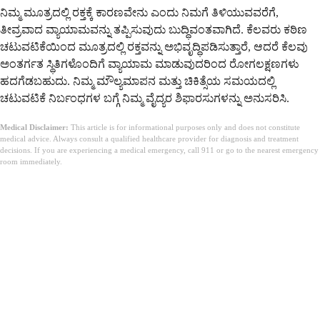
ನಿಮ್ಮ ಮೂತ್ರದಲ್ಲಿ ರಕ್ತಕ್ಕೆ ಕಾರಣವೇನು ಎಂದು ನಿಮಗೆ ತಿಳಿಯುವವರೆಗೆ,
ತೀವ್ರವಾದ ವ್ಯಾಯಾಮವನ್ನು ತಪ್ಪಿಸುವುದು ಬುದ್ಧಿವಂತವಾಗಿದೆ. ಕೆಲವರು ಕಠಿಣ
ಚಟುವಟಿಕೆಯಿಂದ ಮೂತ್ರದಲ್ಲಿ ರಕ್ತವನ್ನು ಅಭಿವೃದ್ಧಿಪಡಿಸುತ್ತಾರೆ, ಆದರೆ ಕೆಲವು
ಅಂತರ್ಗತ ಸ್ಥಿತಿಗಳೊಂದಿಗೆ ವ್ಯಾಯಾಮ ಮಾಡುವುದರಿಂದ ರೋಗಲಕ್ಷಣಗಳು
ಹದಗೆಡಬಹುದು. ನಿಮ್ಮ ಮೌಲ್ಯಮಾಪನ ಮತ್ತು ಚಿಕಿತ್ಸೆಯ ಸಮಯದಲ್ಲಿ
ಚಟುವಟಿಕೆ ನಿರ್ಬಂಧಗಳ ಬಗ್ಗೆ ನಿಮ್ಮ ವೈದ್ಯರ ಶಿಫಾರಸುಗಳನ್ನು ಅನುಸರಿಸಿ.
Medical Disclaimer:
This article is for informational purposes only and does not constitute
medical advice. Always consult a qualified healthcare provider for diagnosis and treatment
decisions. If you are experiencing a medical emergency, call 911 or go to the nearest emergency
room immediately.