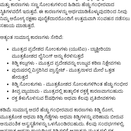
ಮತ್ತು ಕಾರಣಗಳು ಸಣ್ಣ ಸೋಂಕುಗಳಿಂದ ಹಿಡಿದು ಹೆಚ್ಚು ಗಂಭೀರವಾದ
ಸ್ಥಿತಿಗಳವರೆಗೆ ಇರುತ್ತವೆ. ಈ ಕಾರಣಗಳನ್ನು ಅರ್ಥಮಾಡಿಕೊಳ್ಳುವುದರಿಂದ ನೀವು
ನಿಮ್ಮ ಆರೋಗ್ಯ ರಕ್ಷಣಾ ಪೂರೈಕೆದಾರರೊಂದಿಗೆ ಉತ್ತಮವಾಗಿ ಸಂವಹನ ನಡೆಸಲು
ಸಹಾಯ ಮಾಡುತ್ತದೆ.
ಅತ್ಯಂತ ಸಾಮಾನ್ಯ ಕಾರಣಗಳು ಸೇರಿವೆ:
ಮೂತ್ರದ ಪ್ರದೇಶದ ಸೋಂಕುಗಳು (ಯುಟಿಐ) - ಬ್ಯಾಕ್ಟೀರಿಯಾ
ಮೂತ್ರಕೋಶದ ಲೈನಿಂಗ್ ಅನ್ನು ಕೆರಳಿಸುತ್ತದೆ
ಕಿಡ್ನಿ ಕಲ್ಲುಗಳು - ಮೂತ್ರದ ಪ್ರದೇಶವನ್ನು ಉಜ್ಜುವ ಕಠಿಣ ನಿಕ್ಷೇಪಗಳು
ಪುರುಷರಲ್ಲಿ ವಿಸ್ತರಿಸಿದ ಪ್ರಾಸ್ಟೇಟ್ - ಮೂತ್ರನಾಳದ ಮೇಲೆ ಒತ್ತಡ
ಹೇರುತ್ತದೆ
ಕಿಡ್ನಿ ಸೋಂಕುಗಳು - ಮೂತ್ರಕೋಶದ ಸೋಂಕುಗಳಿಗಿಂತ ಹೆಚ್ಚು ಗಂಭೀರ
ತೀವ್ರ ವ್ಯಾಯಾಮ - ಮೂತ್ರದಲ್ಲಿ ತಾತ್ಕಾಲಿಕ ರಕ್ತಕ್ಕೆ ಕಾರಣವಾಗಬಹುದು
ರಕ್ತ ತೆಳುಗೊಳಿಸುವ ಔಷಧಿಗಳು ಅಥವಾ ಕೆಲವು ಪ್ರತಿಜೀವಕಗಳು
ಕಡಿಮೆ ಸಾಮಾನ್ಯ ಆದರೆ ಹೆಚ್ಚು ಗಂಭೀರವಾದ ಕಾರಣಗಳು ಕಿಡ್ನಿ ರೋಗ,
ಮೂತ್ರಕೋಶ ಅಥವಾ ಕಿಡ್ನಿ ಗೆಡ್ಡೆಗಳು ಅಥವಾ ಕಿಡ್ನಿಗಳನ್ನು ಪರಿಣಾಮ ಬೀರುವ
ಆನುವಂಶಿಕ ಅಸ್ವಸ್ಥತೆಗಳನ್ನು ಒಳಗೊಂಡಿರಬಹುದು. ಕೆಲವು ಸಂದರ್ಭಗಳಲ್ಲಿ,
ಅಪಘಾತ ಅಥವಾ ಗಾಯದಿಂದ ಕಿಡ್ನಿಗಳಿಗೆ ಆಘಾತವು ಮೂತ್ರದಲ್ಲಿ ರಕ್ತ