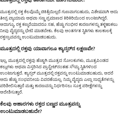
ಮೂತ್ರದಲ್ಲಿ ರಕ್ತ ಕೆಲವೊಮ್ಮೆ ಚಿಕಿತ್ಸೆಯಿಲ್ಲದೆ ಗುಣವಾಗಬಹುದು, ವಿಶೇಷವಾಗಿ ಅದು
ತೀವ್ರ ವ್ಯಾಯಾಮ ಅಥವಾ ಸಣ್ಣ ಪ್ರಮಾಣದ ಕಿರಿಕಿರಿಯಿಂದ ಉಂಟಾಗಿದ್ದರೆ.
ಆದಾಗ್ಯೂ, ರಕ್ತ ಕಣ್ಮರೆಯಾದರೂ ಸಹ, ಹೆಚ್ಚು ಗಂಭೀರ ಕಾರಣಗಳನ್ನು ತಳ್ಳಿಹಾಕಲು
ನೀವು ವೈದ್ಯರನ್ನು ಭೇಟಿ ಮಾಡಬೇಕು. ಕೆಲವು ಅಂತರ್ಗತ ಸ್ಥಿತಿಗಳು ಕಾಲಕಾಲಕ್ಕೆ
ರಕ್ತಸ್ರಾವವನ್ನು ಉಂಟುಮಾಡಬಹುದು.
ಮೂತ್ರದಲ್ಲಿ ರಕ್ತವು ಯಾವಾಗಲೂ ಕ್ಯಾನ್ಸರ್‌ನ ಲಕ್ಷಣವೇ?
ಇಲ್ಲ, ಮೂತ್ರದಲ್ಲಿ ರಕ್ತವು ಹೆಚ್ಚಾಗಿ ಮೂತ್ರದ ಸೋಂಕುಗಳು, ಮೂತ್ರಪಿಂಡದ
ಕಲ್ಲುಗಳು ಅಥವಾ ವಿಸ್ತರಿಸಿದ ಪ್ರಾಸ್ಟೇಟ್‌ನಂತಹ ಸೌಮ್ಯ ಸ್ಥಿತಿಗಳಿಂದ
ಉಂಟಾಗುತ್ತದೆ. ಕ್ಯಾನ್ಸರ್ ಮೂತ್ರದಲ್ಲಿ ರಕ್ತವನ್ನು ಉಂಟುಮಾಡಬಹುದು, ಆದರೆ
ಅದು ಹೆಚ್ಚು ಸಂಭವನೀಯ ವಿವರಣೆಯಲ್ಲ. ನಿಮ್ಮ ವೈದ್ಯರು ಎಲ್ಲಾ ಸಾಧ್ಯತೆಗಳನ್ನು
ಪರಿಶೀಲಿಸುತ್ತಾರೆ ಮತ್ತು ಕಾರಣವನ್ನು ನಿರ್ಧರಿಸಲು ಸೂಕ್ತ ಪರೀಕ್ಷೆಗಳನ್ನು
ಆದೇಶಿಸುತ್ತಾರೆ.
ಕೆಲವು ಆಹಾರಗಳು ರಕ್ತದ ಬಣ್ಣದ ಮೂತ್ರವನ್ನು
ಉಂಟುಮಾಡಬಹುದೇ?