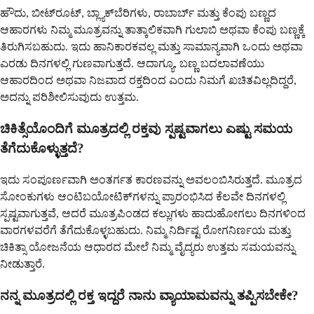
ಹೌದು, ಬೀಟ್‌ರೂಟ್, ಬ್ಲ್ಯಾಕ್‌ಬೆರಿಗಳು, ರಾಬಾರ್ಬ್ ಮತ್ತು ಕೆಂಪು ಬಣ್ಣದ
ಆಹಾರಗಳು ನಿಮ್ಮ ಮೂತ್ರವನ್ನು ತಾತ್ಕಾಲಿಕವಾಗಿ ಗುಲಾಬಿ ಅಥವಾ ಕೆಂಪು ಬಣ್ಣಕ್ಕೆ
ತಿರುಗಿಸಬಹುದು. ಇದು ಹಾನಿಕಾರಕವಲ್ಲ ಮತ್ತು ಸಾಮಾನ್ಯವಾಗಿ ಒಂದು ಅಥವಾ
ಎರಡು ದಿನಗಳಲ್ಲಿ ಗುಣವಾಗುತ್ತದೆ. ಆದಾಗ್ಯೂ, ಬಣ್ಣ ಬದಲಾವಣೆಯು
ಆಹಾರದಿಂದ ಅಥವಾ ನಿಜವಾದ ರಕ್ತದಿಂದ ಎಂದು ನಿಮಗೆ ಖಚಿತವಿಲ್ಲದಿದ್ದರೆ,
ಅದನ್ನು ಪರಿಶೀಲಿಸುವುದು ಉತ್ತಮ.
ಚಿಕಿತ್ಸೆಯೊಂದಿಗೆ ಮೂತ್ರದಲ್ಲಿ ರಕ್ತವು ಸ್ಪಷ್ಟವಾಗಲು ಎಷ್ಟು ಸಮಯ
ತೆಗೆದುಕೊಳ್ಳುತ್ತದೆ?
ಇದು ಸಂಪೂರ್ಣವಾಗಿ ಅಂತರ್ಗತ ಕಾರಣವನ್ನು ಅವಲಂಬಿಸಿರುತ್ತದೆ. ಮೂತ್ರದ
ಸೋಂಕುಗಳು ಆಂಟಿಬಯೋಟಿಕ್‌ಗಳನ್ನು ಪ್ರಾರಂಭಿಸಿದ ಕೆಲವೇ ದಿನಗಳಲ್ಲಿ
ಸ್ಪಷ್ಟವಾಗುತ್ತವೆ, ಆದರೆ ಮೂತ್ರಪಿಂಡದ ಕಲ್ಲುಗಳು ಹಾದುಹೋಗಲು ದಿನಗಳಿಂದ
ವಾರಗಳವರೆಗೆ ತೆಗೆದುಕೊಳ್ಳಬಹುದು. ನಿಮ್ಮ ನಿರ್ದಿಷ್ಟ ರೋಗನಿರ್ಣಯ ಮತ್ತು
ಚಿಕಿತ್ಸಾ ಯೋಜನೆಯ ಆಧಾರದ ಮೇಲೆ ನಿಮ್ಮ ವೈದ್ಯರು ಉತ್ತಮ ಸಮಯವನ್ನು
ನೀಡುತ್ತಾರೆ.
ನನ್ನ ಮೂತ್ರದಲ್ಲಿ ರಕ್ತ ಇದ್ದರೆ ನಾನು ವ್ಯಾಯಾಮವನ್ನು ತಪ್ಪಿಸಬೇಕೇ?