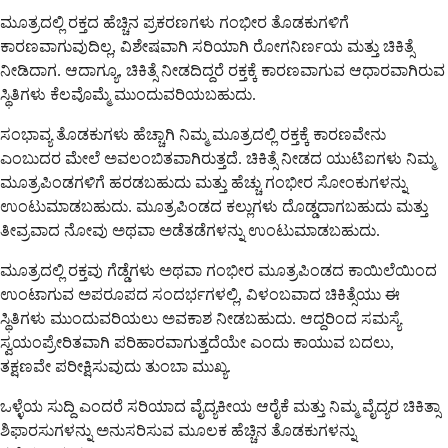
ಮೂತ್ರದಲ್ಲಿ ರಕ್ತದ ಹೆಚ್ಚಿನ ಪ್ರಕರಣಗಳು ಗಂಭೀರ ತೊಡಕುಗಳಿಗೆ
ಕಾರಣವಾಗುವುದಿಲ್ಲ, ವಿಶೇಷವಾಗಿ ಸರಿಯಾಗಿ ರೋಗನಿರ್ಣಯ ಮತ್ತು ಚಿಕಿತ್ಸೆ
ನೀಡಿದಾಗ. ಆದಾಗ್ಯೂ, ಚಿಕಿತ್ಸೆ ನೀಡದಿದ್ದರೆ ರಕ್ತಕ್ಕೆ ಕಾರಣವಾಗುವ ಆಧಾರವಾಗಿರುವ
ಸ್ಥಿತಿಗಳು ಕೆಲವೊಮ್ಮೆ ಮುಂದುವರಿಯಬಹುದು.
ಸಂಭಾವ್ಯ ತೊಡಕುಗಳು ಹೆಚ್ಚಾಗಿ ನಿಮ್ಮ ಮೂತ್ರದಲ್ಲಿ ರಕ್ತಕ್ಕೆ ಕಾರಣವೇನು
ಎಂಬುದರ ಮೇಲೆ ಅವಲಂಬಿತವಾಗಿರುತ್ತದೆ. ಚಿಕಿತ್ಸೆ ನೀಡದ ಯುಟಿಐಗಳು ನಿಮ್ಮ
ಮೂತ್ರಪಿಂಡಗಳಿಗೆ ಹರಡಬಹುದು ಮತ್ತು ಹೆಚ್ಚು ಗಂಭೀರ ಸೋಂಕುಗಳನ್ನು
ಉಂಟುಮಾಡಬಹುದು. ಮೂತ್ರಪಿಂಡದ ಕಲ್ಲುಗಳು ದೊಡ್ಡದಾಗಬಹುದು ಮತ್ತು
ತೀವ್ರವಾದ ನೋವು ಅಥವಾ ಅಡೆತಡೆಗಳನ್ನು ಉಂಟುಮಾಡಬಹುದು.
ಮೂತ್ರದಲ್ಲಿ ರಕ್ತವು ಗೆಡ್ಡೆಗಳು ಅಥವಾ ಗಂಭೀರ ಮೂತ್ರಪಿಂಡದ ಕಾಯಿಲೆಯಿಂದ
ಉಂಟಾಗುವ ಅಪರೂಪದ ಸಂದರ್ಭಗಳಲ್ಲಿ, ವಿಳಂಬವಾದ ಚಿಕಿತ್ಸೆಯು ಈ
ಸ್ಥಿತಿಗಳು ಮುಂದುವರಿಯಲು ಅವಕಾಶ ನೀಡಬಹುದು. ಆದ್ದರಿಂದ ಸಮಸ್ಯೆ
ಸ್ವಯಂಪ್ರೇರಿತವಾಗಿ ಪರಿಹಾರವಾಗುತ್ತದೆಯೇ ಎಂದು ಕಾಯುವ ಬದಲು,
ತಕ್ಷಣವೇ ಪರೀಕ್ಷಿಸುವುದು ತುಂಬಾ ಮುಖ್ಯ.
ಒಳ್ಳೆಯ ಸುದ್ದಿ ಎಂದರೆ ಸರಿಯಾದ ವೈದ್ಯಕೀಯ ಆರೈಕೆ ಮತ್ತು ನಿಮ್ಮ ವೈದ್ಯರ ಚಿಕಿತ್ಸಾ
ಶಿಫಾರಸುಗಳನ್ನು ಅನುಸರಿಸುವ ಮೂಲಕ ಹೆಚ್ಚಿನ ತೊಡಕುಗಳನ್ನು