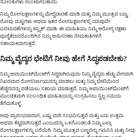
ಸೋಂಕುಗಳು ಉಂಟಾಗಬಹುದು.
ನಿಮ್ಮ ರೋಗಲಕ್ಷಣಗಳನ್ನು ಮೇಲ್ವಿಚಾರಣೆ ಮಾಡಿ ಮತ್ತು ನಿಮ್ಮ ಮೂತ್ರದ ಬಣ್ಣ,
ನೋವು ಮಟ್ಟಗಳು ಅಥವಾ ಇತರ ರೋಗಲಕ್ಷಣಗಳಲ್ಲಿ ಯಾವುದೇ
ಬದಲಾವಣೆಗಳನ್ನು ಟ್ರ್ಯಾಕ್ ಮಾಡಿ. ಈ ಮಾಹಿತಿಯು ನಿಮ್ಮ ಆರೋಗ್ಯ ರಕ್ಷಣಾ
ಪೂರೈಕೆದಾರರೊಂದಿಗಿನ ನಿಮ್ಮ ಅನುಸರಣಾ ನೇಮಕಾತಿಗಳಿಗೆ
ಸಹಾಯಕವಾಗುತ್ತದೆ.
ನಿಮ್ಮ ವೈದ್ಯರ ಭೇಟಿಗೆ ನೀವು ಹೇಗೆ ಸಿದ್ಧಪಡಬೇಕು?
ನಿಮ್ಮ ಅಪಾಯಿಂಟ್‌ಮೆಂಟ್‌ಗೆ ಸಿದ್ಧರಾಗಿರುವುದು ನಿಮ್ಮ ವೈದ್ಯರು ಹೆಚ್ಚು ವೇಗವಾಗಿ
ನಿಖರವಾದ ರೋಗನಿರ್ಣಯವನ್ನು ಮಾಡಲು ಮತ್ತು ನಿಮ್ಮ ಭೇಟಿಯಿಂದ
ಹೆಚ್ಚಿನದನ್ನು ಪಡೆಯಲು ಸಹಾಯ ಮಾಡುತ್ತದೆ. ನಿಮ್ಮ ಅಪಾಯಿಂಟ್‌ಮೆಂಟ್‌ಗೆ
ಮುಂಚಿತವಾಗಿ ಸಂಬಂಧಿತ ಮಾಹಿತಿಯನ್ನು ಸಂಗ್ರಹಿಸಲು ಸ್ವಲ್ಪ ಸಮಯ
ತೆಗೆದುಕೊಳ್ಳಿ.
ಅವು ಪ್ರಾರಂಭವಾದಾಗ, ಎಷ್ಟು ಬಾರಿ ಸಂಭವಿಸುತ್ತವೆ ಮತ್ತು ಏನು ಉತ್ತಮ
ಅಥವಾ ಕೆಟ್ಟದಾಗಿಸುತ್ತದೆ ಎಂಬುದನ್ನು ಒಳಗೊಂಡಂತೆ ನಿಮ್ಮ ಎಲ್ಲಾ
ರೋಗಲಕ್ಷಣಗಳನ್ನು ಬರೆಯಿರಿ. ನಿಮ್ಮ ಮೂತ್ರದ ಬಣ್ಣವನ್ನು ಗಮನಿಸಿ ಮತ್ತು ನೀವು