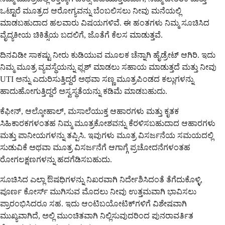
ಒಟ್ಟಾರೆ ಮೂತ್ರದ ಆರೋಗ್ಯವನ್ನು ಬೆಂಬಲಿಸಲು ನೀವು ಮನೆಯಲ್ಲಿ
ಮಾಡಬಹುದಾದ ಹಲವಾರು ವಿಷಯಗಳಿವೆ. ಈ ಹಂತಗಳು ನಿಮ್ಮ ಸೂಚಿಸಿದ
ವೈದ್ಯಕೀಯ ಚಿಕಿತ್ಸೆಯ ಬದಲಿಗೆ, ಜೊತೆಗೆ ಕೆಲಸ ಮಾಡುತ್ತವೆ.
ದಿನವಿಡೀ ಸಾಕಷ್ಟು ನೀರು ಕುಡಿಯುವ ಮೂಲಕ ಚೆನ್ನಾಗಿ ಹೈಡ್ರೇಟ್ ಆಗಿರಿ. ಇದು
ನಿಮ್ಮ ಮೂತ್ರ ವ್ಯವಸ್ಥೆಯನ್ನು ಫ್ಲಶ್ ಮಾಡಲು ಸಹಾಯ ಮಾಡುತ್ತದೆ ಮತ್ತು ನೀವು
UTI ಅನ್ನು ಎದುರಿಸುತ್ತಿದ್ದರೆ ಅಥವಾ ಸಣ್ಣ ಮೂತ್ರಪಿಂಡದ ಕಲ್ಲುಗಳನ್ನು
ಹಾದುಹೋಗುತ್ತಿದ್ದರೆ ಅಸ್ವಸ್ಥತೆಯನ್ನು ಕಡಿಮೆ ಮಾಡಬಹುದು.
ಕೆಫೀನ್, ಆಲ್ಕೋಹಾಲ್, ಮಸಾಲೆಯುಕ್ತ ಆಹಾರಗಳು ಮತ್ತು ಕೃತಕ
ಸಿಹಿಕಾರಕಗಳಂತಹ ನಿಮ್ಮ ಮೂತ್ರಕೋಶವನ್ನು ಕೆರಳಿಸಬಹುದಾದ ಆಹಾರಗಳು
ಮತ್ತು ಪಾನೀಯಗಳನ್ನು ತಪ್ಪಿಸಿ. ಇವುಗಳು ಮೂತ್ರ ವಿಸರ್ಜನೆಯ ಸಮಯದಲ್ಲಿ
ಸುಡುವಿಕೆ ಅಥವಾ ಮೂತ್ರ ವಿಸರ್ಜನೆಗೆ ಆಗಾಗ್ಗೆ ಪ್ರಚೋದನೆಗಳಂತಹ
ರೋಗಲಕ್ಷಣಗಳನ್ನು ಹದಗೆಡಿಸಬಹುದು.
ಸೂಚಿಸಿದ ಎಲ್ಲಾ ಔಷಧಿಗಳನ್ನು ನಿಖರವಾಗಿ ನಿರ್ದೇಶಿಸಿದಂತೆ ತೆಗೆದುಕೊಳ್ಳಿ,
ಪೂರ್ಣ ಕೋರ್ಸ್ ಮುಗಿಸುವ ಮೊದಲು ನೀವು ಉತ್ತಮವಾಗಿ ಭಾವಿಸಲು
ಪ್ರಾರಂಭಿಸಿದರೂ ಸಹ. ಇದು ಆಂಟಿಬಯೋಟಿಕ್‌ಗಳಿಗೆ ವಿಶೇಷವಾಗಿ
ಮುಖ್ಯವಾಗಿದೆ, ಅಲ್ಲಿ ಮುಂಚಿತವಾಗಿ ನಿಲ್ಲಿಸುವುದರಿಂದ ಪುನರಾವರ್ತಿತ