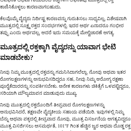
ಕಾಣಿಸಿಕೊಳ್ಳಲು ಕಾರಣವಾಗಬಹುದು.
ಕೆಲವೊಮ್ಮೆ ವೈದ್ಯರು ನಿರ್ದಿಷ್ಟ ಕಾರಣವನ್ನು ಗುರುತಿಸಲು ಸಾಧ್ಯವಿಲ್ಲ, ವಿಶೇಷವಾಗಿ
ಮೂತ್ರದಲ್ಲಿ ಸೂಕ್ಷ್ಮ ರಕ್ತದ ಸಂದರ್ಭಗಳಲ್ಲಿ. ಇದರ ಅರ್ಥ ಏನಾದರೂ ಗಂಭೀರ
ತಪ್ಪು ಎಂದು ಅರ್ಥವಲ್ಲ, ಆದರೆ ಇದು ಸಮಯಕ್ಕೆ ಮೇಲ್ವಿಚಾರಣೆ ಅಗತ್ಯ.
ಮೂತ್ರದಲ್ಲಿ ರಕ್ತಕ್ಕಾಗಿ ವೈದ್ಯರನ್ನು ಯಾವಾಗ ಭೇಟಿ
ಮಾಡಬೇಕು?
ನೀವು ನಿಮ್ಮ ಮೂತ್ರದಲ್ಲಿ ರಕ್ತವನ್ನು ಗಮನಿಸಿದಾಗಲೆಲ್ಲಾ, ನೋವು ಅಥವಾ ಇತರ
ರೋಗಲಕ್ಷಣಗಳನ್ನು ಅನುಭವಿಸದಿದ್ದರೂ ಸಹ, ನೀವು ನಿಮ್ಮ ಆರೋಗ್ಯ ರಕ್ಷಣಾ
ಪೂರೈಕೆದಾರರನ್ನು ಸಂಪರ್ಕಿಸಬೇಕು. ಅನೇಕ ಕಾರಣಗಳು ಚಿಕಿತ್ಸೆಗೆ ಒಳಪಟ್ಟಿದ್ದರೂ,
ಸರಿಯಾಗಿ ಮೌಲ್ಯಮಾಪನ ಮಾಡುವುದು ಮುಖ್ಯ.
ನೀವು ಮೂತ್ರದಲ್ಲಿ ರಕ್ತದೊಂದಿಗೆ ತೀವ್ರವಾದ ರೋಗಲಕ್ಷಣಗಳನ್ನು
ಅನುಭವಿಸಿದರೆ, ತಕ್ಷಣವೇ ವೈದ್ಯಕೀಯ ಸಹಾಯ ಪಡೆಯಿರಿ. ಇವುಗಳಲ್ಲಿ ನಿಮ್ಮ
ಬೆನ್ನು ಅಥವಾ ಪಕ್ಕದಲ್ಲಿ ತೀವ್ರವಾದ ನೋವು, ಮೂತ್ರ ವಿಸರ್ಜನೆಯ ಅಗತ್ಯವಿದ್ದರೂ
ಮೂತ್ರ ವಿಸರ್ಜಿಸಲು ಅಸಮರ್ಥತೆ, 101°F ಗಿಂತ ಹೆಚ್ಚಿನ ಜ್ವರ ಅಥವಾ ದೊಡ್ಡ ರಕ್ತ