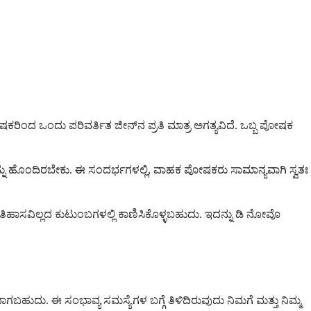
ಿಂದ ಒಂದು ಪರಿವರ್ತಿತ ಜೀನ್‌ನ ಪ್ರತಿ ಮಾತ್ರ ಅಗತ್ಯವಿದೆ. ಒಬ್ಬ ಪೋಷಕ
ು ಹೊಂದಿರಬೇಕು. ಈ ಸಂದರ್ಭಗಳಲ್ಲಿ, ವಾಹಕ ಪೋಷಕರು ಸಾಮಾನ್ಯವಾಗಿ ಸ್ವತಃ
ಾಸವಿಲ್ಲದ ಕುಟುಂಬಗಳಲ್ಲಿ ಕಾಣಿಸಿಕೊಳ್ಳಬಹುದು. ಇದನ್ನು ಡಿ ನೋವೊ
ುದು. ಈ ಸಂಭಾವ್ಯ ಸಮಸ್ಯೆಗಳ ಬಗ್ಗೆ ತಿಳಿದಿರುವುದು ನಿಮಗೆ ಮತ್ತು ನಿಮ್ಮ