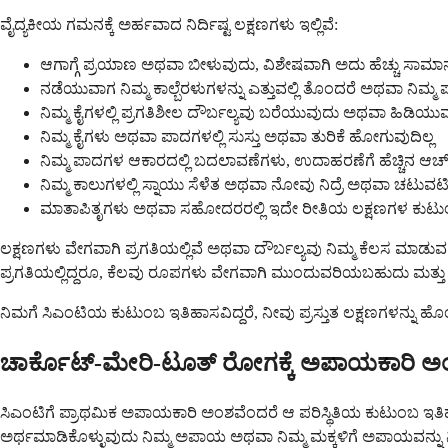
ವೈದ್ಯಕೀಯ ಗಮನಕ್ಕೆ ಅರ್ಹವಾದ ನಿರ್ದಿಷ್ಟ ಲಕ್ಷಣಗಳು ಇಲ್ಲಿವೆ:
ಆಗಾಗ್ಗೆ ಪ್ರಯಾಣ ಅಥವಾ ಬೀಳುವುದು, ವಿಶೇಷವಾಗಿ ಅದು ಹೆಚ್ಚು ಸಾಮಾನ್ಯವಾ
ನಡೆಯುವಾಗ ನಿಮ್ಮ ಕಾಲ್ಬೆರಳುಗಳನ್ನು ಎತ್ತುವಲ್ಲಿ ತೊಂದರೆ ಅಥವಾ ನಿಮ್ಮ ಪ
ನಿಮ್ಮ ಕೈಗಳಲ್ಲಿ ಪ್ರಗತಿಶೀಲ ದೌರ್ಬಲ್ಯವು ಬರೆಯುವುದು ಅಥವಾ ಹಿಡಿಯುವ
ನಿಮ್ಮ ಕೈಗಳು ಅಥವಾ ಪಾದಗಳಲ್ಲಿ ಸುಸ್ತು ಅಥವಾ ತುರಿಕೆ ಹೋಗುವುದಿಲ್ಲ
ನಿಮ್ಮ ಪಾದಗಳ ಆಕಾರದಲ್ಲಿ ಬದಲಾವಣೆಗಳು, ಉದಾಹರಣೆಗೆ ಹೆಚ್ಚಿನ ಆರ್ಚ್‌
ನಿಮ್ಮ ಕಾಲುಗಳಲ್ಲಿ ಸ್ನಾಯು ಸೆಳೆತ ಅಥವಾ ನೋವು ನಿದ್ರೆ ಅಥವಾ ಚಟುವಟಿಕೆ
ಮಾತಾಪಿತೃಗಳು ಅಥವಾ ಸಹೋದರರಲ್ಲಿ ಇದೇ ರೀತಿಯ ಲಕ್ಷಣಗಳ ಕುಟು
ಲಕ್ಷಣಗಳು ವೇಗವಾಗಿ ಪ್ರಗತಿಯಲ್ಲಿವೆ ಅಥವಾ ದೌರ್ಬಲ್ಯವು ನಿಮ್ಮ ಕೆಲಸ ಮಾಡು
ಪ್ರಗತಿಯಲ್ಲಿದ್ದರೂ, ಕೆಲವು ರೂಪಗಳು ವೇಗವಾಗಿ ಮುಂದುವರಿಯಬಹುದು ಮತ್ತು ಆ
ನಿಮಗೆ ಸಿಎಂಟಿಯ ಕುಟುಂಬ ಇತಿಹಾಸವಿದ್ದರೆ, ನೀವು ಪ್ರಸ್ತುತ ಲಕ್ಷಣಗಳನ್ನು ಹೊಂ
ಚಾರ್ಕೊಟ್-ಮೇರಿ-ಟೂತ್ ರೋಗಕ್ಕೆ ಅಪಾಯಕಾರಿ 
ಸಿಎಂಟಿಗೆ ಪ್ರಾಥಮಿಕ ಅಪಾಯಕಾರಿ ಅಂಶವೆಂದರೆ ಆ ಪರಿಸ್ಥಿತಿಯ ಕುಟುಂಬ ಇತಿ
ಅರ್ಥಮಾಡಿಕೊಳ್ಳುವುದು ನಿಮ್ಮ ಅಪಾಯ ಅಥವಾ ನಿಮ್ಮ ಮಕ್ಕಳಿಗೆ ಅಪಾಯವನ್ನು