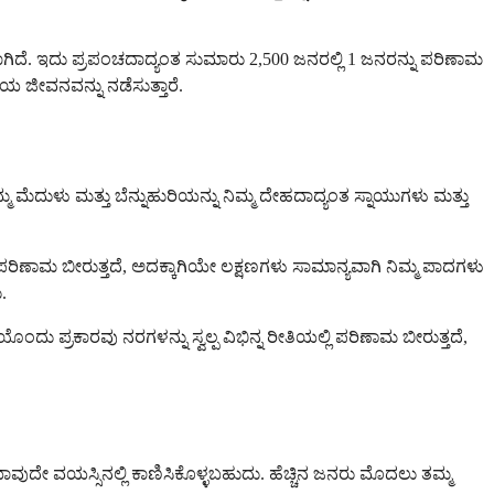
ಿದೆ. ಇದು ಪ್ರಪಂಚದಾದ್ಯಂತ ಸುಮಾರು 2,500 ಜನರಲ್ಲಿ 1 ಜನರನ್ನು ಪರಿಣಾಮ
 ಜೀವನವನ್ನು ನಡೆಸುತ್ತಾರೆ.
 ಮೆದುಳು ಮತ್ತು ಬೆನ್ನುಹುರಿಯನ್ನು ನಿಮ್ಮ ದೇಹದಾದ್ಯಂತ ಸ್ನಾಯುಗಳು ಮತ್ತು
ಪರಿಣಾಮ ಬೀರುತ್ತದೆ, ಅದಕ್ಕಾಗಿಯೇ ಲಕ್ಷಣಗಳು ಸಾಮಾನ್ಯವಾಗಿ ನಿಮ್ಮ ಪಾದಗಳು
.
ು ಪ್ರಕಾರವು ನರಗಳನ್ನು ಸ್ವಲ್ಪ ವಿಭಿನ್ನ ರೀತಿಯಲ್ಲಿ ಪರಿಣಾಮ ಬೀರುತ್ತದೆ,
ವುದೇ ವಯಸ್ಸಿನಲ್ಲಿ ಕಾಣಿಸಿಕೊಳ್ಳಬಹುದು. ಹೆಚ್ಚಿನ ಜನರು ಮೊದಲು ತಮ್ಮ