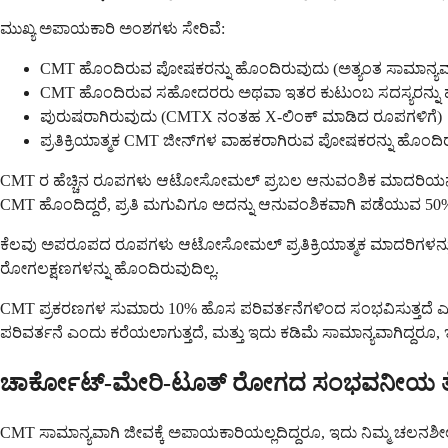
ಮುಖ್ಯ ಅಪಾಯಕಾರಿ ಅಂಶಗಳು ಸೇರಿವೆ:
CMT ಹೊಂದಿರುವ ಪೋಷಕರನ್ನು ಹೊಂದಿರುವುದು (ಅತ್ಯಂತ ಸಾಮಾನ್ಯ
CMT ಹೊಂದಿರುವ ಸಹೋದರರು ಅಥವಾ ಇತರ ಕುಟುಂಬ ಸದಸ್ಯರನ್ನು 
ಪುರುಷರಾಗಿರುವುದು (CMTX ನಂತಹ X-ಲಿಂಕ್ ಮಾಡಿದ ರೂಪಗಳಿಗೆ)
ಪ್ರತಿಕ್ರಿಯಾತ್ಮಕ CMT ಜೀನ್‌ಗಳ ವಾಹಕರಾಗಿರುವ ಪೋಷಕರನ್ನು ಹೊಂದಿ
CMT ರ ಹೆಚ್ಚಿನ ರೂಪಗಳು ಆಟೋಸೋಮಲ್ ಪ್ರಬಲ ಆನುವಂಶಿಕ ಮಾದರಿಯನ್ನು ಅನುಸರ
CMT ಹೊಂದಿದ್ದರೆ, ಪ್ರತಿ ಮಗುವಿಗೂ ಅದನ್ನು ಆನುವಂಶಿಕವಾಗಿ ಪಡೆಯುವ 50
ಕೆಲವು ಅಪರೂಪದ ರೂಪಗಳು ಆಟೋಸೋಮಲ್ ಪ್ರತಿಕ್ರಿಯಾತ್ಮಕ ಮಾದರಿಗಳನ್ನು ಅನ
ರೋಗಲಕ್ಷಣಗಳನ್ನು ಹೊಂದಿರುವುದಿಲ್ಲ.
CMT ಪ್ರಕರಣಗಳ ಸುಮಾರು 10% ಹೊಸ ಪರಿವರ್ತನೆಗಳಿಂದ ಸಂಭವಿಸುತ್ತದೆ ಎಂದ
ಪರಿವರ್ತನೆ ಎಂದು ಕರೆಯಲಾಗುತ್ತದೆ, ಮತ್ತು ಇದು ಕಡಿಮೆ ಸಾಮಾನ್ಯವಾಗಿದ್ದರೂ, 
ಚಾರ್ಕೋಟ್-ಮೇರಿ-ಟೂತ್ ರೋಗದ ಸಂಭವನೀಯ 
CMT ಸಾಮಾನ್ಯವಾಗಿ ಜೀವಕ್ಕೆ ಅಪಾಯಕಾರಿಯಲ್ಲದಿದ್ದರೂ, ಇದು ನಿಮ್ಮ ಚಲನಶೀಲ