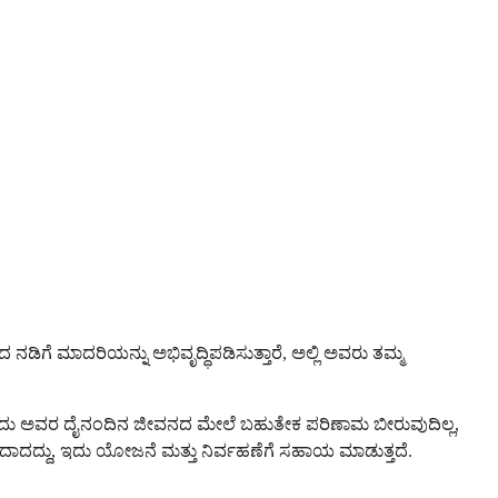
ನಡಿಗೆ ಮಾದರಿಯನ್ನು ಅಭಿವೃದ್ಧಿಪಡಿಸುತ್ತಾರೆ, ಅಲ್ಲಿ ಅವರು ತಮ್ಮ
ತವೆ ಅದು ಅವರ ದೈನಂದಿನ ಜೀವನದ ಮೇಲೆ ಬಹುತೇಕ ಪರಿಣಾಮ ಬೀರುವುದಿಲ್ಲ,
ದ್ದು, ಇದು ಯೋಜನೆ ಮತ್ತು ನಿರ್ವಹಣೆಗೆ ಸಹಾಯ ಮಾಡುತ್ತದೆ.