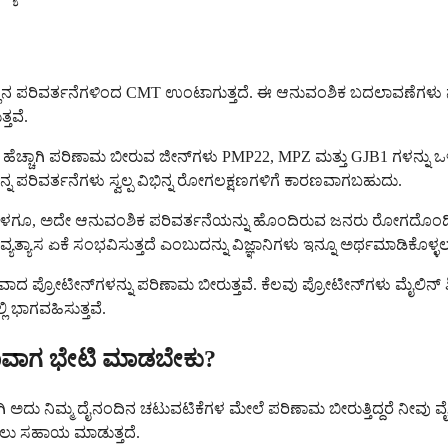
ಳಲ್ಲಿನ ಪರಿವರ್ತನೆಗಳಿಂದ CMT ಉಂಟಾಗುತ್ತದೆ. ಈ ಆನುವಂಶಿಕ ಬದಲಾವಣೆಗಳ
ತವೆ.
ಾಗಿದೆ. ಹೆಚ್ಚಾಗಿ ಪರಿಣಾಮ ಬೀರುವ ಜೀನ್‌ಗಳು PMP22, MPZ ಮತ್ತು GJB1 ಗಳ
ವಿಭಿನ್ನ ಪರಿವರ್ತನೆಗಳು ಸ್ವಲ್ಪ ವಿಭಿನ್ನ ರೋಗಲಕ್ಷಣಗಳಿಗೆ ಕಾರಣವಾಗಬಹುದು.
ಳಗೂ, ಅದೇ ಆನುವಂಶಿಕ ಪರಿವರ್ತನೆಯನ್ನು ಹೊಂದಿರುವ ಜನರು ರೋಗದೊಂದಿಗೆ
ಾಸ ಏಕೆ ಸಂಭವಿಸುತ್ತದೆ ಎಂಬುದನ್ನು ವಿಜ್ಞಾನಿಗಳು ಇನ್ನೂ ಅರ್ಥಮಾಡಿಕೊಳ್ಳಲು ಪ್ರ
ಾದ ಪ್ರೋಟೀನ್‌ಗಳನ್ನು ಪರಿಣಾಮ ಬೀರುತ್ತವೆ. ಕೆಲವು ಪ್ರೋಟೀನ್‌ಗಳು ಮೈಲಿನ್ 
ಲಿ ಭಾಗವಹಿಸುತ್ತವೆ.
 ಯಾವಾಗ ಭೇಟಿ ಮಾಡಬೇಕು?
ಿ ಅದು ನಿಮ್ಮ ದೈನಂದಿನ ಚಟುವಟಿಕೆಗಳ ಮೇಲೆ ಪರಿಣಾಮ ಬೀರುತ್ತಿದ್ದರೆ ನೀವು 
ಿಸಲು ಸಹಾಯ ಮಾಡುತ್ತದೆ.