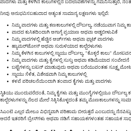
ಪಾದಗಳು ಮತ್ತು ಕೆಳಗಿನ ಕಾಲುಗಳಲ್ಲಿನ ಬದಲಾವಣೆಗಳನ್ನು ಗಮನಿಸುತ್ತಾರೆ, ನಂ
ನೀವು ಅನುಭವಿಸಬಹುದಾದ ಅತ್ಯಂತ ಸಾಮಾನ್ಯ ಲಕ್ಷಣಗಳು ಇಲ್ಲಿವೆ:
ನಿಮ್ಮ ಪಾದಗಳು ಮತ್ತು ಕಣಕಾಲುಗಳಲ್ಲಿ ದೌರ್ಬಲ್ಯ, ನಡೆಯುವಾಗ ನಿಮ್ಮ ಕಾಲ್ಬ
ಪಾದದ ಕುಸಿತದಿಂದಾಗಿ ಆಗಾಗ್ಗೆ ಪ್ರಯಾಣ ಅಥವಾ ಅಡ್ಡಬೀಳುವಿಕೆ
ನಿಮ್ಮ ಪಾದಗಳಲ್ಲಿ ಹೆಚ್ಚಿನ ಆರ್ಚ್‌ಗಳು ಅಥವಾ ಫ್ಲಾಟ್ ಪಾದಗಳು
ಹ್ಯಾಮರ್‌ಟೋಸ್ ಅಥವಾ ಸುರುಳಿಯಾದ ಕಾಲ್ಬೆರಳುಗಳು
ನಿಮ್ಮ ಕೆಳಗಿನ ಕಾಲುಗಳಲ್ಲಿ ಸ್ನಾಯು ದೌರ್ಬಲ್ಯ, "ಕೊಕ್ಕರೆ ಕಾಲು" ನೋಟವನ್ನು 
ನಿಮ್ಮ ಪಾದಗಳು ಮತ್ತು ಕೈಗಳಲ್ಲಿ ಸುಸ್ತು ಅಥವಾ ಕಡಿಮೆಯಾದ ಸಂವೇದನೆ
ಬಟ್ಟೆಗಳನ್ನು ಬಟನ್ ಮಾಡುವುದು ಅಥವಾ ಬರೆಯುವಂತಹ ಸೂಕ್ಷ್ಮ ಮೋಟಾ
ಸ್ನಾಯು ಸೆಳೆತ, ವಿಶೇಷವಾಗಿ ನಿಮ್ಮ ಕಾಲುಗಳಲ್ಲಿ
ಕಳಪೆ ಪರಿಚಲನೆಯಿಂದಾಗಿ ತಂಪಾದ ಕೈಗಳು ಮತ್ತು ಪಾದಗಳು
ಸ್ಥಿತಿಯು ಮುಂದುವರೆದಂತೆ, ನಿಮ್ಮ ಕೈಗಳು ಮತ್ತು ಮುಂಗೈಗಳಲ್ಲಿಯೂ ದೌರ್ಬಲ್ಯ ಕಂ
ಕಾಲ್ಬೆರಳುಗಳನ್ನು ನೆಲದ ಮೇಲೆ ಸಿಕ್ಕಿಸಿಕೊಳ್ಳದಂತೆ ತಮ್ಮ ಮೊಣಕಾಲುಗಳನ್ನು ಸಾಮಾನ್ಯಕ್
ಸಿಎಂಟಿ ಎಲ್ಲರ ಮೇಲೂ ವಿಭಿನ್ನವಾಗಿ ಪರಿಣಾಮ ಬೀರುತ್ತದೆ ಎಂಬುದನ್ನು ನೆನಪ
ಆದರೆ ಇತರರಿಗೆ ಬ್ರೇಸ್‌ಗಳು ಅಥವಾ ನಡಿಗೆ ಸಹಾಯಕಗಳಂತಹ ಸಹಾಯಕ ಸಾಧನಗ