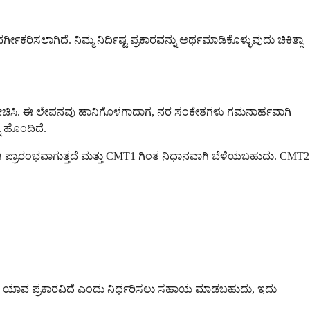
ಸಲಾಗಿದೆ. ನಿಮ್ಮ ನಿರ್ದಿಷ್ಟ ಪ್ರಕಾರವನ್ನು ಅರ್ಥಮಾಡಿಕೊಳ್ಳುವುದು ಚಿಕಿತ್ಸಾ
ತೆ ಯೋಚಿಸಿ. ಈ ಲೇಪನವು ಹಾನಿಗೊಳಗಾದಾಗ, ನರ ಸಂಕೇತಗಳು ಗಮನಾರ್ಹವಾಗಿ
ು ಹೊಂದಿದೆ.
ವಾಗಿ ಪ್ರಾರಂಭವಾಗುತ್ತದೆ ಮತ್ತು CMT1 ಗಿಂತ ನಿಧಾನವಾಗಿ ಬೆಳೆಯಬಹುದು. CMT2
ಮಗೆ ಯಾವ ಪ್ರಕಾರವಿದೆ ಎಂದು ನಿರ್ಧರಿಸಲು ಸಹಾಯ ಮಾಡಬಹುದು, ಇದು