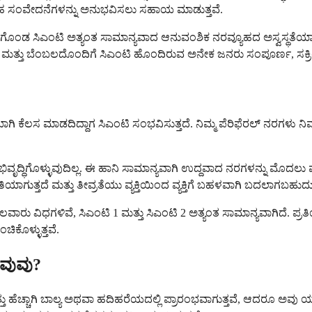
ದಂತಹ ಸಂವೇದನೆಗಳನ್ನು ಅನುಭವಿಸಲು ಸಹಾಯ ಮಾಡುತ್ತವೆ.
ಣಗೊಂಡ ಸಿಎಂಟಿ ಅತ್ಯಂತ ಸಾಮಾನ್ಯವಾದ ಆನುವಂಶಿಕ ನರವ್ಯೂಹದ ಅಸ್ವಸ್ಥತೆಯಾಗ
ಮತ್ತು ಬೆಂಬಲದೊಂದಿಗೆ ಸಿಎಂಟಿ ಹೊಂದಿರುವ ಅನೇಕ ಜನರು ಸಂಪೂರ್ಣ, ಸಕ್ರಿಯ
ಕೆಲಸ ಮಾಡದಿದ್ದಾಗ ಸಿಎಂಟಿ ಸಂಭವಿಸುತ್ತದೆ. ನಿಮ್ಮ ಪೆರಿಫೆರಲ್ ನರಗಳು ನಿಮ್ಮ
ೃದ್ಧಿಗೊಳ್ಳುವುದಿಲ್ಲ. ಈ ಹಾನಿ ಸಾಮಾನ್ಯವಾಗಿ ಉದ್ದವಾದ ನರಗಳನ್ನು ಮೊದಲು 
ಗತಿಯಾಗುತ್ತದೆ ಮತ್ತು ತೀವ್ರತೆಯು ವ್ಯಕ್ತಿಯಿಂದ ವ್ಯಕ್ತಿಗೆ ಬಹಳವಾಗಿ ಬದಲಾಗಬಹುದು
 ವಿಧಗಳಿವೆ, ಸಿಎಂಟಿ 1 ಮತ್ತು ಸಿಎಂಟಿ 2 ಅತ್ಯಂತ ಸಾಮಾನ್ಯವಾಗಿದೆ. ಪ್ರತಿಯೊಂದ
ಕೊಳ್ಳುತ್ತವೆ.
ವುವು?
 ಹೆಚ್ಚಾಗಿ ಬಾಲ್ಯ ಅಥವಾ ಹದಿಹರೆಯದಲ್ಲಿ ಪ್ರಾರಂಭವಾಗುತ್ತವೆ, ಆದರೂ ಅವು ಯಾ