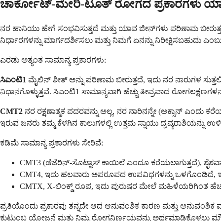
ಚಾರ್ಕೋಟ್-ಮೇರಿ-ಟೂತ್ ರೋಗದ ಪ್ರಕಾರಗಳು ಯ
ನರ ಹಾನಿಯು ಹೇಗೆ ಸಂಭವಿಸುತ್ತದೆ ಮತ್ತು ಯಾವ ಜೀನ್‌ಗಳು ಪರಿಣಾಮ ಬೀರುತ್ತವೆ 
ನಿರ್ಧಾರಗಳನ್ನು ಮಾರ್ಗದರ್ಶಿಸಲು ಮತ್ತು ನಿಮಗೆ ಏನನ್ನು ನಿರೀಕ್ಷಿಸಬಹುದು ಎ
ಎರಡು ಅತ್ಯಂತ ಸಾಮಾನ್ಯ ಪ್ರಕಾರಗಳು:
ಸಿಎಂಟಿ1
ಮೈಲಿನ್ ಶೀತ್ ಅನ್ನು ಪರಿಣಾಮ ಬೀರುತ್ತದೆ, ಇದು ನರ ನಾರುಗಳ ಸುತ
ನಿಧಾನಗೊಳ್ಳುತ್ತವೆ. ಸಿಎಂಟಿ1 ಸಾಮಾನ್ಯವಾಗಿ ಹೆಚ್ಚು ತೀವ್ರವಾದ ರೋಗಲಕ್ಷಣಗಳನ
CMT2
ನರ ರಕ್ಷಣಾತ್ಮಕ ಪದರವನ್ನು ಅಲ್ಲ, ನರ ನಾರಿನನ್ನೇ (ಅಕ್ಸಾನ್ ಎಂದು ಕ
ಇರುವ ಜನರು ತಮ್ಮ ಕೆಳಗಿನ ಕಾಲುಗಳಲ್ಲಿ ಉತ್ತಮ ಸ್ನಾಯು ದ್ರವ್ಯರಾಶಿಯನ್ನು ಉಳಿಸಿಕ
ಕಡಿಮೆ ಸಾಮಾನ್ಯ ಪ್ರಕಾರಗಳು ಸೇರಿವೆ:
CMT3 (ಡೆಜೆರಿನ್-ಸೊಟ್ಟಾಸ್ ಕಾಯಿಲೆ ಎಂದೂ ಕರೆಯಲಾಗುತ್ತದೆ), ಶೈಶವಾ
CMT4, ಇದು ಹಲವಾರು ಅಪರೂಪದ ಉಪವಿಧಗಳನ್ನು ಒಳಗೊಂಡಿದೆ, ಇದ
CMTX, X-ಲಿಂಕ್ಡ್ ರೂಪ, ಇದು ಪುರುಷರ ಮೇಲೆ ಮಹಿಳೆಯರಿಗಿಂತ ಹೆಚ್ಚು
ಪ್ರತಿಯೊಂದು ಪ್ರಕಾರವು ತನ್ನದೇ ಆದ ಆನುವಂಶಿಕ ಕಾರಣ ಮತ್ತು ಆನುವಂಶಿಕ 
ಕುಟುಂಬ ಯೋಜನೆ ಮತ್ತು ನಿಮ್ಮ ರೋಗನಿರ್ಣಯವನ್ನು ಅರ್ಥಮಾಡಿಕೊಳ್ಳಲು ಮೌ