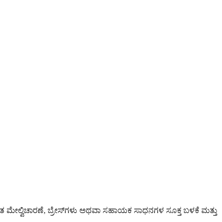
ಿತ ಮೇಲ್ವಿಚಾರಣೆ, ಬ್ರೇಸ್‌ಗಳು ಅಥವಾ ಸಹಾಯಕ ಸಾಧನಗಳ ಸೂಕ್ತ ಬಳಕೆ ಮತ್ತು