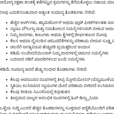
ಆರೋಗ್ಯ ರಕ್ಷಣಾ ತಂಡಕ್ಕೆ ತಡೆಗಟ್ಟುವ ಕ್ರಮಗಳನ್ನು ತೆಗೆದುಕೊಳ್ಳಲು ಸಹಾಯ ಮಾಡು
ನೀವು ಎದುರಿಸಬಹುದಾದ ಅತ್ಯಂತ ಸಾಮಾನ್ಯ ತೊಡಕುಗಳು ಸೇರಿವೆ:
ಹೆಚ್ಚಿನ ಆರ್ಚ್‌ಗಳು, ಹ್ಯಾಮರ್ಟೋಸ್ ಅಥವಾ ಫ್ಲಾಟ್ ಫೀಟ್‌ಗಳಂತಹ ಪಾ
ಸ್ನಾಯು ದೌರ್ಬಲ್ಯ ಮತ್ತು ಸಮತೋಲನ ಸಮಸ್ಯೆಗಳಿಂದಾಗಿ ಬೀಳುವ ಅಪಾಯ
ನಿಮ್ಮ ಪಾದಗಳು, ಕಾಲುಗಳು ಅಥವಾ ಕೈಗಳಲ್ಲಿ ದೀರ್ಘಕಾಲದ ನೋವು
ಕೆಲಸ ಅಥವಾ ದೈನಂದಿನ ಚಟುವಟಿಕೆಗಳನ್ನು ಪರಿಣಾಮ ಬೀರುವ ಸೂಕ್ಷ್ಮ 
ಚಲನೆಗೆ ಅಗತ್ಯವಿರುವ ಹೆಚ್ಚುವರಿ ಪ್ರಯತ್ನದಿಂದ ಆಯಾಸ
ಕಡಿಮೆ ಸಂವೇದನೆಯಿಂದಾಗಿ ನಿಮ್ಮ ಪಾದಗಳಲ್ಲಿ ಚರ್ಮದ ಸಮಸ್ಯೆಗಳು
ಬದಲಾದ ನಡಿಗೆ ಮಾದರಿಗಳಿಂದ ಜಂಟಿ ಸಮಸ್ಯೆಗಳು
ಕಡಿಮೆ ಸಾಮಾನ್ಯ ಆದರೆ ಹೆಚ್ಚು ಗಂಭೀರ ತೊಡಕುಗಳು ಸೇರಿವೆ:
ಕೆಲವು ಅಪರೂಪದ ರೂಪಗಳಲ್ಲಿ ತೀವ್ರ ಸ್ಕೋಲಿಯೋಸಿಸ್ (ಬೆನ್ನುಮೂಳೆಯ 
ಸ್ಥಿತಿಯು ಉಸಿರಾಟದ ಸ್ನಾಯುಗಳ ಮೇಲೆ ಪರಿಣಾಮ ಬೀರಿದರೆ ಉಸಿರಾ
ಕೆಲವು ರೀತಿಯ ಸಿಎಂಟಿಯಲ್ಲಿ ಕಿವುಡುತನ
ತೀವ್ರವಾದ ಬಾಲ್ಯದ ಆರಂಭಿಕ ರೂಪಗಳಲ್ಲಿ ಹಿಪ್ ಡಿಸ್ಪ್ಲಾಸಿಯಾ
ಒಳ್ಳೆಯ ಸುದ್ದಿ ಎಂದರೆ ಹೆಚ್ಚಿನ ತೊಡಕುಗಳನ್ನು ಸೂಕ್ತವಾದ ಆರೈಕೆಯೊಂದಿಗೆ 