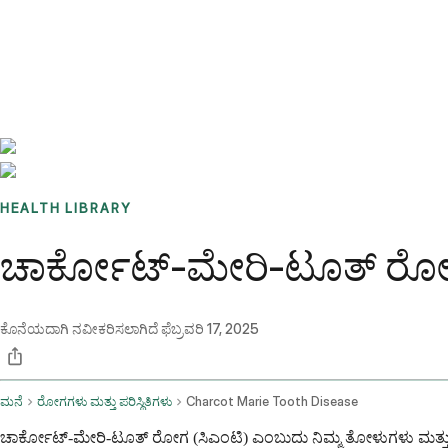
Benchmarks
Stories
FAQ
Sign up / Log in
HEALTH LIBRARY
ಚಾರ್ಕೋಟ್-ಮೇರಿ-ಟೂತ್ ರೋಗ ಏ
ಕೊನೆಯದಾಗಿ ನವೀಕರಿಸಲಾಗಿದೆ
ಫೆಬ್ರವರಿ 17, 2025
ಮನೆ
ರೋಗಗಳು ಮತ್ತು ಪರಿಸ್ಥಿತಿಗಳು
Charcot Marie Tooth Disease
ಚಾರ್ಕೋಟ್-ಮೇರಿ-ಟೂತ್ ರೋಗ (ಸಿಎಂಟಿ) ಎಂಬುದು ನಿಮ್ಮ ತೋಳುಗಳು ಮತ್ತು ಕಾ