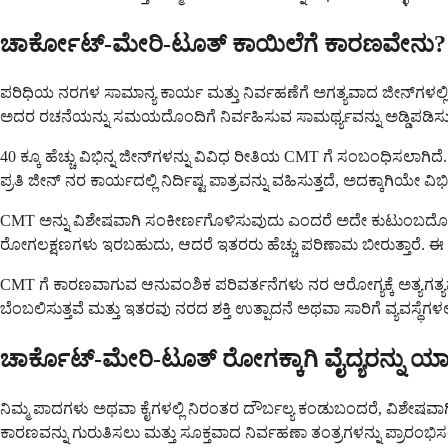
ಚಾರ್ಕೋಟ್-ಮೇರಿ-ಟೂತ್ ಕಾಯಿಲೆಗೆ ಕಾರಣವೇನು?
ಪರಿಧಿಯ ನರಗಳ ಸಾಮಾನ್ಯ ಕಾರ್ಯ ಮತ್ತು ನಿರ್ವಹಣೆಗೆ ಅಗತ್ಯವಾದ ಜೀನ್‌ಗ
ಅದರ ರಚನೆಯನ್ನು ಸಮಯದೊಂದಿಗೆ ನಿರ್ವಹಿಸುವ ಸಾಮರ್ಥ್ಯವನ್ನು ಅಡ್ಡಿಪಡಿಸುತ್
40 ಕ್ಕೂ ಹೆಚ್ಚು ವಿಭಿನ್ನ ಜೀನ್‌ಗಳನ್ನು ವಿವಿಧ ರೀತಿಯ CMT ಗೆ ಸಂಬಂಧಿಸಲ
ಪ್ರತಿ ಜೀನ್ ನರ ಕಾರ್ಯದಲ್ಲಿ ನಿರ್ದಿಷ್ಟ ಪಾತ್ರವನ್ನು ವಹಿಸುತ್ತದೆ, ಅದಕ್ಕಾಗಿಯೇ 
CMT ಅನ್ನು ವಿಶೇಷವಾಗಿ ಸಂಕೀರ್ಣಗೊಳಿಸುವುದು ಎಂದರೆ ಅದೇ ಕುಟುಂಬದೊ
ರೋಗಲಕ್ಷಣಗಳು ಇರಬಹುದು, ಆದರೆ ಇತರರು ಹೆಚ್ಚು ಪರಿಣಾಮ ಬೀರುತ್ತಾರೆ. ಈ ವ್ಯತ್ಯ
CMT ಗೆ ಕಾರಣವಾಗುವ ಆನುವಂಶಿಕ ಪರಿವರ್ತನೆಗಳು ನರ ಆರೋಗ್ಯಕ್ಕೆ ಅತ್ಯಗತ್ಯವ
ಬೆಂಬಲಿಸುತ್ತವೆ ಮತ್ತು ಇತರವು ನರದ ಶಕ್ತಿ ಉತ್ಪಾದನೆ ಅಥವಾ ಸಾರಿಗೆ ವ್ಯವಸ್ಥೆಗಳಲ್
ಚಾರ್ಕೊಟ್-ಮೇರಿ-ಟೂತ್ ರೋಗಕ್ಕಾಗಿ ವೈದ್ಯರನ್ನು
ನಿಮ್ಮ ಪಾದಗಳು ಅಥವಾ ಕೈಗಳಲ್ಲಿ ನಿರಂತರ ದೌರ್ಬಲ್ಯ ಕಂಡುಬಂದರೆ, ವಿಶೇಷವಾಗ
ಕಾರಣವನ್ನು ಗುರುತಿಸಲು ಮತ್ತು ಸೂಕ್ತವಾದ ನಿರ್ವಹಣಾ ತಂತ್ರಗಳನ್ನು ಪ್ರಾರಂಭ