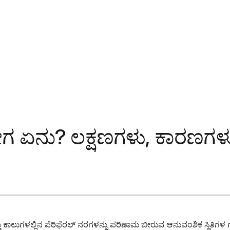
ನು? ಲಕ್ಷಣಗಳು, ಕಾರಣಗಳು ಮತ್
ಲುಗಳಲ್ಲಿನ ಪೆರಿಫೆರಲ್ ನರಗಳನ್ನು ಪರಿಣಾಮ ಬೀರುವ ಆನುವಂಶಿಕ ಸ್ಥಿತಿಗಳ ಗ