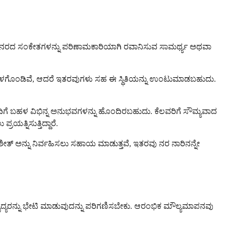
ು ನರದ ಸಂಕೇತಗಳನ್ನು ಪರಿಣಾಮಕಾರಿಯಾಗಿ ರವಾನಿಸುವ ಸಾಮರ್ಥ್ಯ ಅಥವಾ
ನ್ನು ಒಳಗೊಂಡಿವೆ, ಆದರೆ ಇತರವುಗಳು ಸಹ ಈ ಸ್ಥಿತಿಯನ್ನು ಉಂಟುಮಾಡಬಹುದು.
 ಬಹಳ ವಿಭಿನ್ನ ಅನುಭವಗಳನ್ನು ಹೊಂದಿರಬಹುದು. ಕೆಲವರಿಗೆ ಸೌಮ್ಯವಾದ
ಯತ್ನಿಸುತ್ತಿದ್ದಾರೆ.
ಶೀತ್ ಅನ್ನು ನಿರ್ವಹಿಸಲು ಸಹಾಯ ಮಾಡುತ್ತವೆ, ಇತರವು ನರ ನಾರಿನನ್ನೇ
ವೈದ್ಯರನ್ನು ಭೇಟಿ ಮಾಡುವುದನ್ನು ಪರಿಗಣಿಸಬೇಕು. ಆರಂಭಿಕ ಮೌಲ್ಯಮಾಪನವು