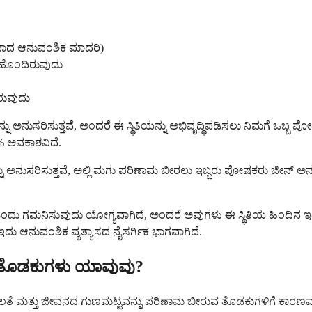
ವಾದ ಆನುವಂಶಿಕ ಮಾದರಿ)
ಹೊಂದಿರುವುದು
ರುವುದು
ಿಸುತ್ತವೆ, ಅಂದರೆ ಈ ಸ್ಥಿತಿಯನ್ನು ಅಭಿವೃದ್ಧಿಪಡಿಸಲು ನಿಮಗೆ ಒಬ್ಬ ಪೋಷಕರ
% ಅವಕಾಶವಿದೆ.
ುಸರಿಸುತ್ತವೆ, ಅಲ್ಲಿ ಮಗು ಪರಿಣಾಮ ಬೀರಲು ಇಬ್ಬರು ಪೋಷಕರು ಜೀನ್ ಅನ್ನ
ು ಗಮನಿಸುವುದು ಯೋಗ್ಯವಾಗಿದೆ, ಅಂದರೆ ಅವುಗಳು ಈ ಸ್ಥಿತಿಯ ಹಿಂದಿನ ಇತಿಹ
ಇದು ಆನುವಂಶಿಕ ವ್ಯತ್ಯಾಸದ ನೈಸರ್ಗಿಕ ಭಾಗವಾಗಿದೆ.
ತೊಡಕುಗಳು ಯಾವುವು?
ತೆ ಮತ್ತು ಜೀವನದ ಗುಣಮಟ್ಟವನ್ನು ಪರಿಣಾಮ ಬೀರುವ ತೊಡಕುಗಳಿಗೆ ಕಾರಣವಾಗಬಹ