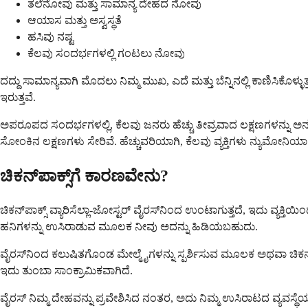
ತಲೆನೋವು ಮತ್ತು ಸಾಮಾನ್ಯ ದೇಹದ ನೋವು
ಆಯಾಸ ಮತ್ತು ಅಸ್ವಸ್ಥತೆ
ಹಸಿವು ನಷ್ಟ
ಕೆಲವು ಸಂದರ್ಭಗಳಲ್ಲಿ ಗಂಟಲು ನೋವು
ದದ್ದು ಸಾಮಾನ್ಯವಾಗಿ ಮೊದಲು ನಿಮ್ಮ ಮುಖ, ಎದೆ ಮತ್ತು ಬೆನ್ನಿನಲ್ಲಿ ಕಾಣಿಸಿ
ಇರುತ್ತವೆ.
ಅಪರೂಪದ ಸಂದರ್ಭಗಳಲ್ಲಿ, ಕೆಲವು ಜನರು ಹೆಚ್ಚು ತೀವ್ರವಾದ ಲಕ್ಷಣಗಳನ್ನು ಅನು
ಸೋಂಕಿನ ಲಕ್ಷಣಗಳು ಸೇರಿವೆ. ಹೆಚ್ಚುವರಿಯಾಗಿ, ಕೆಲವು ವ್ಯಕ್ತಿಗಳು ನ್ಯು
ಚಿಕನ್‌ಪಾಕ್ಸ್‌ಗೆ ಕಾರಣವೇನು?
ಚಿಕನ್‌ಪಾಕ್ಸ್ ವ್ಯಾರಿಸೆಲ್ಲಾ-ಜೋಸ್ಟರ್ ವೈರಸ್‌ನಿಂದ ಉಂಟಾಗುತ್ತದೆ, ಇದು ವ್ಯಕ
ಹನಿಗಳನ್ನು ಉಸಿರಾಡುವ ಮೂಲಕ ನೀವು ಅದನ್ನು ಹಿಡಿಯಬಹುದು.
ವೈರಸ್‌ನಿಂದ ಕಲುಷಿತಗೊಂಡ ಮೇಲ್ಮೈಗಳನ್ನು ಸ್ಪರ್ಶಿಸುವ ಮೂಲಕ ಅಥವಾ ಚಿಕನ
ಇದು ತುಂಬಾ ಸಾಂಕ್ರಾಮಿಕವಾಗಿದೆ.
ವೈರಸ್ ನಿಮ್ಮ ದೇಹವನ್ನು ಪ್ರವೇಶಿಸಿದ ನಂತರ, ಅದು ನಿಮ್ಮ ಉಸಿರಾಟದ ವ್ಯವಸ್ಥ