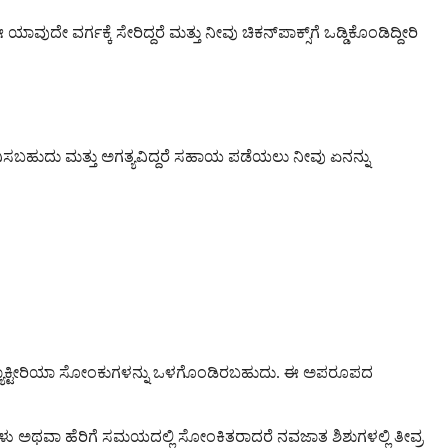
ವರ್ಗಕ್ಕೆ ಸೇರಿದ್ದರೆ ಮತ್ತು ನೀವು ಚಿಕನ್‌ಪಾಕ್ಸ್‌ಗೆ ಒಡ್ಡಿಕೊಂಡಿದ್ದೀರಿ
ಸಂಭವಿಸಬಹುದು ಮತ್ತು ಅಗತ್ಯವಿದ್ದರೆ ಸಹಾಯ ಪಡೆಯಲು ನೀವು ಏನನ್ನು
ರ ಬ್ಯಾಕ್ಟೀರಿಯಾ ಸೋಂಕುಗಳನ್ನು ಒಳಗೊಂಡಿರಬಹುದು. ಈ ಅಪರೂಪದ
ಷಗಳು ಅಥವಾ ಹೆರಿಗೆ ಸಮಯದಲ್ಲಿ ಸೋಂಕಿತರಾದರೆ ನವಜಾತ ಶಿಶುಗಳಲ್ಲಿ ತೀವ್ರ