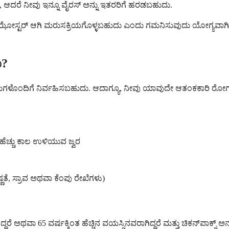
, ಆದರೆ ನೀವು ಇನ್ನೂ ವೈರಸ್ ಅನ್ನು ಇತರರಿಗೆ ಹರಡಬಹುದು.
್ ಝೋಸ್ಟರ್ ಆಗಿ ಮರುಸಕ್ರಿಯಗೊಳ್ಳಬಹುದು ಎಂದು ಗಮನಿಸುವುದು ಯೋಗ್ಯವಾಗಿ
ು?
ಮದ ಕ್ರಮಗಳೊಂದಿಗೆ ನಿರ್ವಹಿಸಬಹುದು. ಆದಾಗ್ಯೂ, ನೀವು ಯಾವುದೇ ಆತಂಕಕಾರಿ ರೋಗ
ತ ಹೆಚ್ಚು ಕಾಲ ಉಳಿಯುವ ಜ್ವರ
ಷ್ಣತೆ, ಸ್ರಾವ ಅಥವಾ ಕೆಂಪು ರೇಖೆಗಳು)
ೆ ಅಥವಾ 65 ವರ್ಷಕ್ಕಿಂತ ಹೆಚ್ಚಿನ ವಯಸ್ಸಿನವರಾಗಿದ್ದರೆ ಮತ್ತು ಚಿಕನ್‌ಪಾಕ್ಸ್