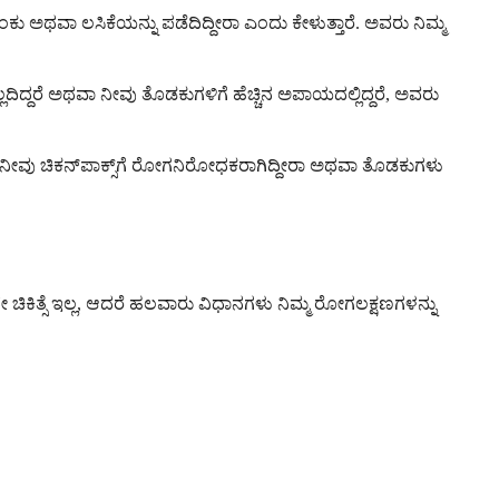
ು ಅಥವಾ ಲಸಿಕೆಯನ್ನು ಪಡೆದಿದ್ದೀರಾ ಎಂದು ಕೇಳುತ್ತಾರೆ. ಅವರು ನಿಮ್ಮ
ಲ್ಲದಿದ್ದರೆ ಅಥವಾ ನೀವು ತೊಡಕುಗಳಿಗೆ ಹೆಚ್ಚಿನ ಅಪಾಯದಲ್ಲಿದ್ದರೆ, ಅವರು
ವೆ. ನೀವು ಚಿಕನ್‌ಪಾಕ್ಸ್‌ಗೆ ರೋಗನಿರೋಧಕರಾಗಿದ್ದೀರಾ ಅಥವಾ ತೊಡಕುಗಳು
ುದೇ ಚಿಕಿತ್ಸೆ ಇಲ್ಲ, ಆದರೆ ಹಲವಾರು ವಿಧಾನಗಳು ನಿಮ್ಮ ರೋಗಲಕ್ಷಣಗಳನ್ನು