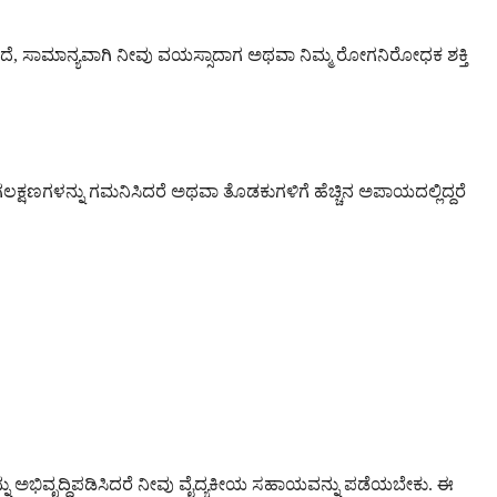
ದೆ, ಸಾಮಾನ್ಯವಾಗಿ ನೀವು ವಯಸ್ಸಾದಾಗ ಅಥವಾ ನಿಮ್ಮ ರೋಗನಿರೋಧಕ ಶಕ್ತಿ
ಲಕ್ಷಣಗಳನ್ನು ಗಮನಿಸಿದರೆ ಅಥವಾ ತೊಡಕುಗಳಿಗೆ ಹೆಚ್ಚಿನ ಅಪಾಯದಲ್ಲಿದ್ದರೆ
 ಅನ್ನು ಅಭಿವೃದ್ಧಿಪಡಿಸಿದರೆ ನೀವು ವೈದ್ಯಕೀಯ ಸಹಾಯವನ್ನು ಪಡೆಯಬೇಕು. ಈ