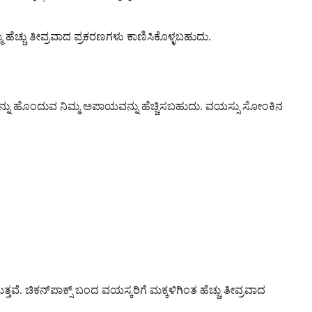
್ಮೆ ಹೆಚ್ಚು ತೀವ್ರವಾದ ಪ್ರಕರಣಗಳು ಕಾಣಿಸಿಕೊಳ್ಳಬಹುದು.
್ನು ಹೊಂದುವ ನಿಮ್ಮ ಅಪಾಯವನ್ನು ಹೆಚ್ಚಿಸಬಹುದು. ವಯಸ್ಸು ಸೋಂಕಿನ
್ತವೆ. ಚಿಕನ್‌ಪಾಕ್ಸ್ ಬಂದ ವಯಸ್ಕರಿಗೆ ಮಕ್ಕಳಿಗಿಂತ ಹೆಚ್ಚು ತೀವ್ರವಾದ