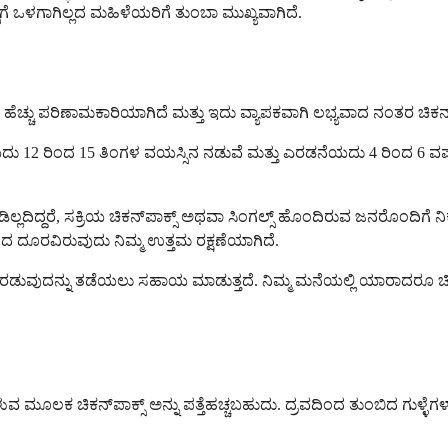
‌ಗೆ ಒಳಗಾಗಿಲ್ಲದ ಮಹಿಳೆಯರಿಗೆ ತುಂಬಾ ಮುಖ್ಯವಾಗಿದೆ.
ಹೆಚ್ಚು ಪರಿಣಾಮಕಾರಿಯಾಗಿದೆ ಮತ್ತು ಇದು ವ್ಯಾಪಕವಾಗಿ ಲಭ್ಯವಾದ ನಂತರ ಚಿಕನ್
ು 12 ರಿಂದ 15 ತಿಂಗಳ ವಯಸ್ಸಿನ ನಡುವೆ ಮತ್ತು ಎರಡನೆಯದು 4 ರಿಂದ 6 ವರ್ಷಗ
ೊಂಡಿಲ್ಲದಿದ್ದರೆ, ಸಕ್ರಿಯ ಚಿಕನ್‌ಪಾಕ್ಸ್ ಅಥವಾ ಸಿಂಗಲ್ಸ್ ಹೊಂದಿರುವ ಜನರೊಂದಿ
ಂದ ದೂರವಿರುವುದು ನಿಮ್ಮ ಉತ್ತಮ ರಕ್ಷಣೆಯಾಗಿದೆ.
ರಡುವುದನ್ನು ತಡೆಯಲು ಸಹಾಯ ಮಾಡುತ್ತದೆ. ನಿಮ್ಮ ಮನೆಯಲ್ಲಿ ಯಾರಾದರೂ ಚಿಕನ
ೇಳುವ ಮೂಲಕ ಚಿಕನ್‌ಪಾಕ್ಸ್ ಅನ್ನು ಪತ್ತೆಹಚ್ಚಬಹುದು. ದ್ರವದಿಂದ ತುಂಬಿದ ಗುಳ್ಳೆ