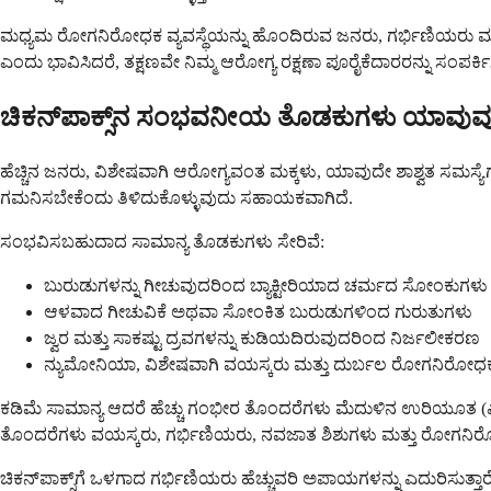
ಮಧ್ಯಮ ರೋಗನಿರೋಧಕ ವ್ಯವಸ್ಥೆಯನ್ನು ಹೊಂದಿರುವ ಜನರು, ಗರ್ಭಿಣಿಯರು ಮತ್ತು ನವಜಾ
ಎಂದು ಭಾವಿಸಿದರೆ, ತಕ್ಷಣವೇ ನಿಮ್ಮ ಆರೋಗ್ಯ ರಕ್ಷಣಾ ಪೂರೈಕೆದಾರರನ್ನು ಸಂಪರ್ಕಿಸ
ಚಿಕನ್‌ಪಾಕ್ಸ್‌ನ ಸಂಭವನೀಯ ತೊಡಕುಗಳು ಯಾವುವ
ಹೆಚ್ಚಿನ ಜನರು, ವಿಶೇಷವಾಗಿ ಆರೋಗ್ಯವಂತ ಮಕ್ಕಳು, ಯಾವುದೇ ಶಾಶ್ವತ ಸಮಸ್ಯೆಗಳ
ಗಮನಿಸಬೇಕೆಂದು ತಿಳಿದುಕೊಳ್ಳುವುದು ಸಹಾಯಕವಾಗಿದೆ.
ಸಂಭವಿಸಬಹುದಾದ ಸಾಮಾನ್ಯ ತೊಡಕುಗಳು ಸೇರಿವೆ:
ಬುರುಡುಗಳನ್ನು ಗೀಚುವುದರಿಂದ ಬ್ಯಾಕ್ಟೀರಿಯಾದ ಚರ್ಮದ ಸೋಂಕುಗಳು
ಆಳವಾದ ಗೀಚುವಿಕೆ ಅಥವಾ ಸೋಂಕಿತ ಬುರುಡುಗಳಿಂದ ಗುರುತುಗಳು
ಜ್ವರ ಮತ್ತು ಸಾಕಷ್ಟು ದ್ರವಗಳನ್ನು ಕುಡಿಯದಿರುವುದರಿಂದ ನಿರ್ಜಲೀಕರಣ
ನ್ಯುಮೋನಿಯಾ, ವಿಶೇಷವಾಗಿ ವಯಸ್ಕರು ಮತ್ತು ದುರ್ಬಲ ರೋಗನಿರೋಧಕ ವ
ಕಡಿಮೆ ಸಾಮಾನ್ಯ ಆದರೆ ಹೆಚ್ಚು ಗಂಭೀರ ತೊಂದರೆಗಳು ಮೆದುಳಿನ ಉರಿಯೂತ (ಎ
ತೊಂದರೆಗಳು ವಯಸ್ಕರು, ಗರ್ಭಿಣಿಯರು, ನವಜಾತ ಶಿಶುಗಳು ಮತ್ತು ರೋಗನಿರೋಧಕ 
ಚಿಕನ್‌ಪಾಕ್ಸ್‌ಗೆ ಒಳಗಾದ ಗರ್ಭಿಣಿಯರು ಹೆಚ್ಚುವರಿ ಅಪಾಯಗಳನ್ನು ಎದುರಿಸುತ