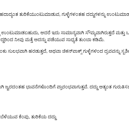
 ದೇಹದಾದ್ಯಂತ ತುರಿಕೆಯುಂಟುಮಾಡುವ, ಗುಳ್ಳೆಗಳಂತಹ ದದ್ದುಗಳನ್ನು ಉಂಟುಮಾಡುತ್
್ಥತೆಯನ್ನು ಉಂಟುಮಾಡಬಹುದು, ಆದರೆ ಇದು ಸಾಮಾನ್ಯವಾಗಿ ಸೌಮ್ಯವಾಗಿರುತ್ತದೆ ಮತ್
ದೆ, ಆದ್ದರಿಂದ ನೀವು ಮತ್ತೆ ಅದನ್ನು ಪಡೆಯುವ ಸಾಧ್ಯತೆ ತುಂಬಾ ಕಡಿಮೆ.
ಾಗಿ ಹರಡುತ್ತದೆ, ಅಥವಾ ಚಿಕನ್‌ಪಾಕ್ಸ್ ಗುಳ್ಳೆಗಳಿಂದ ದ್ರವವನ್ನು ಸ್ಪರ್ಶ
ನ್ಯವಾಗಿ ಜ್ವರದಂತಹ ಭಾವನೆಗಳೊಂದಿಗೆ ಪ್ರಾರಂಭವಾಗುತ್ತವೆ. ದದ್ದು ಅತ್ಯಂತ ಗ
ಿ ಬೆಳೆಯುವ ಕೆಂಪು, ತುರಿಕೆಯ ದದ್ದು