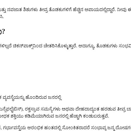
ತ ಶಿಶುಗಳು ತೀವ್ರ ತೊಡಕುಗಳಿಗೆ ಹೆಚ್ಚಿನ ಅಪಾಯದಲ್ಲಿದ್ದಾರೆ. ನೀವು ಈ ಯಾವುದೇ 
ಿ.
ು?
ಿಲ್ಲದೆ ಚಿಕನ್‌ಪಾಕ್ಸ್‌ನಿಂದ ಚೇತರಿಸಿಕೊಳ್ಳುತ್ತಾರೆ. ಆದಾಗ್ಯೂ, ತೊಡಕುಗಳು 
್ಯವಸ್ಥೆಯನ್ನು ಹೊಂದಿರುವ ಜನರಲ್ಲಿ
ನ್ಸೆಫಲೈಟಿಸ್), ರಕ್ತಸ್ರಾವ ಸಮಸ್ಯೆಗಳು ಅಥವಾ ದೇಹದಾದ್ಯಂತ ಹರಡುವ ತೀವ್
ಶಕ್ತಿಯು ಕಡಿಮೆಯಾಗಿರುವ ಜನರಲ್ಲಿ ಹೆಚ್ಚಾಗಿ ಕಂಡುಬರುತ್ತವೆ.
್ತಾರೆ, ಗರ್ಭಾವಸ್ಥೆಯ ಆರಂಭಿಕ ಹಂತದಲ್ಲಿ ಸೋಂಕಿತರಾದರೆ ಸಂಭಾವ್ಯ ಜನ್ಮ ದೋ