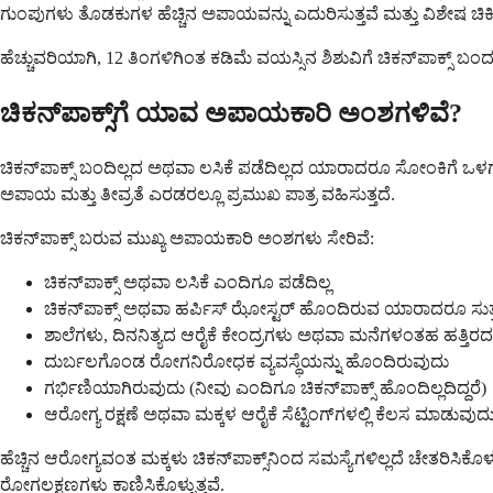
ಗುಂಪುಗಳು ತೊಡಕುಗಳ ಹೆಚ್ಚಿನ ಅಪಾಯವನ್ನು ಎದುರಿಸುತ್ತವೆ ಮತ್ತು ವಿಶೇಷ ಚಿಕ
ಹೆಚ್ಚುವರಿಯಾಗಿ, 12 ತಿಂಗಳಿಗಿಂತ ಕಡಿಮೆ ವಯಸ್ಸಿನ ಶಿಶುವಿಗೆ ಚಿಕನ್‌ಪಾಕ್ಸ್ ಬಂದರ
ಚಿಕನ್‌ಪಾಕ್ಸ್‌ಗೆ ಯಾವ ಅಪಾಯಕಾರಿ ಅಂಶಗಳಿವೆ?
ಚಿಕನ್‌ಪಾಕ್ಸ್ ಬಂದಿಲ್ಲದ ಅಥವಾ ಲಸಿಕೆ ಪಡೆದಿಲ್ಲದ ಯಾರಾದರೂ ಸೋಂಕಿಗೆ
ಅಪಾಯ ಮತ್ತು ತೀವ್ರತೆ ಎರಡರಲ್ಲೂ ಪ್ರಮುಖ ಪಾತ್ರ ವಹಿಸುತ್ತದೆ.
ಚಿಕನ್‌ಪಾಕ್ಸ್ ಬರುವ ಮುಖ್ಯ ಅಪಾಯಕಾರಿ ಅಂಶಗಳು ಸೇರಿವೆ:
ಚಿಕನ್‌ಪಾಕ್ಸ್ ಅಥವಾ ಲಸಿಕೆ ಎಂದಿಗೂ ಪಡೆದಿಲ್ಲ
ಚಿಕನ್‌ಪಾಕ್ಸ್ ಅಥವಾ ಹರ್ಪಿಸ್ ಝೋಸ್ಟರ್ ಹೊಂದಿರುವ ಯಾರಾದರೂ ಸುತ್
ಶಾಲೆಗಳು, ದಿನನಿತ್ಯದ ಆರೈಕೆ ಕೇಂದ್ರಗಳು ಅಥವಾ ಮನೆಗಳಂತಹ ಹತ್ತಿರದ ಕ್
ದುರ್ಬಲಗೊಂಡ ರೋಗನಿರೋಧಕ ವ್ಯವಸ್ಥೆಯನ್ನು ಹೊಂದಿರುವುದು
ಗರ್ಭಿಣಿಯಾಗಿರುವುದು (ನೀವು ಎಂದಿಗೂ ಚಿಕನ್‌ಪಾಕ್ಸ್ ಹೊಂದಿಲ್ಲದಿದ್ದರೆ)
ಆರೋಗ್ಯ ರಕ್ಷಣೆ ಅಥವಾ ಮಕ್ಕಳ ಆರೈಕೆ ಸೆಟ್ಟಿಂಗ್‌ಗಳಲ್ಲಿ ಕೆಲಸ ಮಾಡುವುದ
ಹೆಚ್ಚಿನ ಆರೋಗ್ಯವಂತ ಮಕ್ಕಳು ಚಿಕನ್‌ಪಾಕ್ಸ್‌ನಿಂದ ಸಮಸ್ಯೆಗಳಿಲ್ಲದೆ ಚೇತರಿಸಿಕೊಳ
ರೋಗಲಕ್ಷಣಗಳು ಕಾಣಿಸಿಕೊಳ್ಳುತ್ತವೆ.