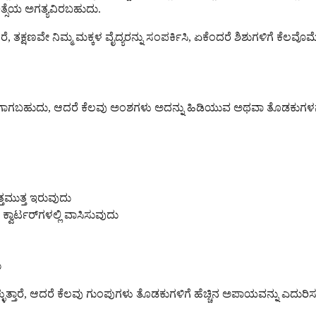
ಿತ್ಸೆಯ ಅಗತ್ಯವಿರಬಹುದು.
ೆ, ತಕ್ಷಣವೇ ನಿಮ್ಮ ಮಕ್ಕಳ ವೈದ್ಯರನ್ನು ಸಂಪರ್ಕಿಸಿ, ಏಕೆಂದರೆ ಶಿಶುಗಳಿಗೆ ಕೆಲವೊಮ
 ಒಳಗಾಗಬಹುದು, ಆದರೆ ಕೆಲವು ಅಂಶಗಳು ಅದನ್ನು ಹಿಡಿಯುವ ಅಥವಾ ತೊಡಕುಗಳನ
ತಮುತ್ತ ಇರುವುದು
ವಾರ್ಟರ್‌ಗಳಲ್ಲಿ ವಾಸಿಸುವುದು
ು
್ಳುತ್ತಾರೆ, ಆದರೆ ಕೆಲವು ಗುಂಪುಗಳು ತೊಡಕುಗಳಿಗೆ ಹೆಚ್ಚಿನ ಅಪಾಯವನ್ನು ಎದುರಿಸುತ