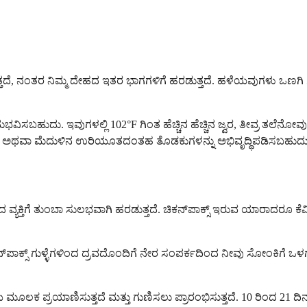
ಕೊಳ್ಳುತ್ತದೆ, ನಂತರ ನಿಮ್ಮ ದೇಹದ ಇತರ ಭಾಗಗಳಿಗೆ ಹರಡುತ್ತದೆ. ಹಳೆಯವುಗಳು ಒ
ಭವಿಸಬಹುದು. ಇವುಗಳಲ್ಲಿ 102°F ಗಿಂತ ಹೆಚ್ಚಿನ ಹೆಚ್ಚಿನ ಜ್ವರ, ತೀವ್ರ ತಲೆನ
ಮೋನಿಯಾ ಅಥವಾ ಮೆದುಳಿನ ಉರಿಯೂತದಂತಹ ತೊಡಕುಗಳನ್ನು ಅಭಿವೃದ್ಧಿಪಡಿಸಬಹುದ
್ತಿಯಿಂದ ವ್ಯಕ್ತಿಗೆ ತುಂಬಾ ಸುಲಭವಾಗಿ ಹರಡುತ್ತದೆ. ಚಿಕನ್‌ಪಾಕ್ಸ್ ಇರುವ ಯಾರಾದ
್‌ಪಾಕ್ಸ್ ಗುಳ್ಳೆಗಳಿಂದ ದ್ರವದೊಂದಿಗೆ ನೇರ ಸಂಪರ್ಕದಿಂದ ನೀವು ಸೋಂಕಿಗೆ 
ೆಯ ಮೂಲಕ ಪ್ರಯಾಣಿಸುತ್ತದೆ ಮತ್ತು ಗುಣಿಸಲು ಪ್ರಾರಂಭಿಸುತ್ತದೆ. 10 ರಿಂದ 2