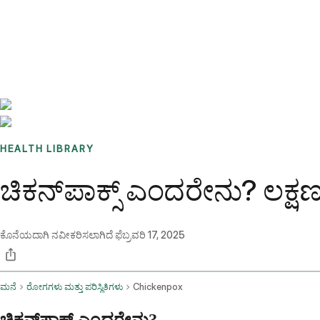
Benchmarks
Stories
FAQ
Sign up / Log in
HEALTH LIBRARY
ಚಿಕನ್‌ಪಾಕ್ಸ್ ಎಂದರೇನು? ಲಕ್ಷಣ
ಕೊನೆಯದಾಗಿ ನವೀಕರಿಸಲಾಗಿದೆ
ಫೆಬ್ರವರಿ 17, 2025
ಮನೆ
ರೋಗಗಳು ಮತ್ತು ಪರಿಸ್ಥಿತಿಗಳು
Chickenpox