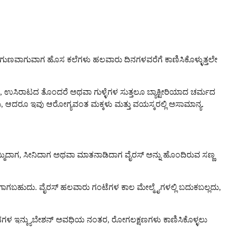
ಣಗಿ ಗುಣವಾಗುವಾಗ ಹೊಸ ಕಲೆಗಳು ಹಲವಾರು ದಿನಗಳವರೆಗೆ ಕಾಣಿಸಿಕೊಳ್ಳುತ್ತಲೇ
ೋವು, ಉಸಿರಾಟದ ತೊಂದರೆ ಅಥವಾ ಗುಳ್ಳೆಗಳ ಸುತ್ತಲೂ ಬ್ಯಾಕ್ಟೀರಿಯಾದ ಚರ್ಮದ
ು, ಆದರೂ ಇವು ಆರೋಗ್ಯವಂತ ಮಕ್ಕಳು ಮತ್ತು ವಯಸ್ಕರಲ್ಲಿ ಅಸಾಮಾನ್ಯ.
ರೂ ಕೆಮ್ಮಿದಾಗ, ಸೀನಿದಾಗ ಅಥವಾ ಮಾತನಾಡಿದಾಗ ವೈರಸ್ ಅನ್ನು ಹೊಂದಿರುವ ಸಣ್ಣ
ಒಳಗಾಗಬಹುದು. ವೈರಸ್ ಹಲವಾರು ಗಂಟೆಗಳ ಕಾಲ ಮೇಲ್ಮೈಗಳಲ್ಲಿ ಬದುಕಬಲ್ಲದು,
1 ದಿನಗಳ ಇನ್ಕ್ಯುಬೇಶನ್ ಅವಧಿಯ ನಂತರ, ರೋಗಲಕ್ಷಣಗಳು ಕಾಣಿಸಿಕೊಳ್ಳಲು