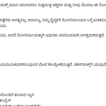
‌ಪಾಕ್ಸ್ ಇರುವ ಯಾರಾದರೂ ಸುತ್ತಮುತ್ತ ಇದ್ದೀರಾ ಮತ್ತು ನೀವು ಮೊದಲು ಈ ಸೋಂಕ
ಕ್ಷೆಗಳು ಅಗತ್ಯವಿಲ್ಲ. ಆದಾಗ್ಯೂ, ನಿಮ್ಮ ವೈದ್ಯರಿಗೆ ರೋಗನಿರ್ಣಯದ ಬಗ್ಗೆ ಖಚಿತವಿ
ಹುದು.
ಶೀಲಿಸಬಹುದು, ಆದರೆ ರೋಗನಿರ್ಣಯಕ್ಕಾಗಿ ಇವುಗಳು ಅಪರೂಪವಾಗಿ ಅಗತ್ಯವಾಗಿರುತ್ತ
್ನು ಆರಾಮದಾಯಕವಾಗಿರಿಸುವುದರ ಮೇಲೆ ಕೇಂದ್ರೀಕರಿಸುತ್ತದೆ. ಚಿಕನ್‌ಪಾಕ್ಸ್‌ಗೆ ಯಾವ
ೊಂದಿಗೆ ತಂಪಾದ ಸ್ನಾನ
ಪ್ರೆಸ್