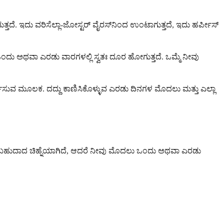
ತದೆ. ಇದು ವರಿಸೆಲ್ಲಾ-ಜೋಸ್ಟರ್ ವೈರಸ್‌ನಿಂದ ಉಂಟಾಗುತ್ತದೆ, ಇದು ಹರ್ಪೀಸ್
ತು ಒಂದು ಅಥವಾ ಎರಡು ವಾರಗಳಲ್ಲಿ ಸ್ವತಃ ದೂರ ಹೋಗುತ್ತದೆ. ಒಮ್ಮೆ ನೀವು
ಿಸುವ ಮೂಲಕ. ದದ್ದು ಕಾಣಿಸಿಕೊಳ್ಳುವ ಎರಡು ದಿನಗಳ ಮೊದಲು ಮತ್ತು ಎಲ್ಲಾ
ುರುತಿಸಬಹುದಾದ ಚಿಹ್ನೆಯಾಗಿದೆ, ಆದರೆ ನೀವು ಮೊದಲು ಒಂದು ಅಥವಾ ಎರಡು