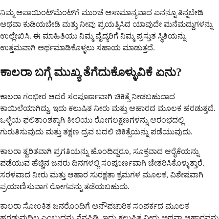
ನಿಮ್ಮ ಅಪಾಯಿಂಟ್‌ಮೆಂಟ್‌ಗೆ ಮುಂಚೆ ಅಸಾಮಾನ್ಯವಾದ ಏನನ್ನೂ ತಿನ್ನಬೇಡಿ
ಅಥವಾ ಕುಡಿಯಬೇಡಿ ಮತ್ತು ನೀವು ಪ್ರಯತ್ನಿಸಿದ ಯಾವುದೇ ಮನೆಮದ್ದುಗಳನ್ನು
ಉಲ್ಲೇಖಿಸಿ. ಈ ಮಾಹಿತಿಯು ನಿಮ್ಮ ವೈದ್ಯರಿಗೆ ನಿಮ್ಮ ಪ್ರಸ್ತುತ ಸ್ಥಿತಿಯನ್ನು
ಉತ್ತಮವಾಗಿ ಅರ್ಥಮಾಡಿಕೊಳ್ಳಲು ಸಹಾಯ ಮಾಡುತ್ತದೆ.
ಕಾಲರಾ ಬಗ್ಗೆ ಮುಖ್ಯ ತೆಗೆದುಕೊಳ್ಳುವಿಕೆ ಏನು?
ಕಾಲರಾ ಗಂಭೀರ ಆದರೆ ಸಂಪೂರ್ಣವಾಗಿ ಚಿಕಿತ್ಸೆ ನೀಡಬಹುದಾದ
ಕಾಯಿಲೆಯಾಗಿದ್ದು, ಇದು ಕಲುಷಿತ ನೀರು ಮತ್ತು ಆಹಾರದ ಮೂಲಕ ಹರಡುತ್ತದೆ.
ಒಳ್ಳೆಯ ಫಲಿತಾಂಶಕ್ಕಾಗಿ ಕೀಲಿಯು ರೋಗಲಕ್ಷಣಗಳನ್ನು ಆರಂಭದಲ್ಲಿ
ಗುರುತಿಸುವುದು ಮತ್ತು ತಕ್ಷಣ ದ್ರವ ಬದಲಿ ಚಿಕಿತ್ಸೆಯನ್ನು ಪಡೆಯುವುದು.
ಕಾಲರಾ ತ್ವರಿತವಾಗಿ ಪ್ರಗತಿಯನ್ನು ಹೊಂದಿದ್ದರೂ, ಸೂಕ್ತವಾದ ಆರೈಕೆಯನ್ನು
ಪಡೆಯುವ ಹೆಚ್ಚಿನ ಜನರು ದಿನಗಳಲ್ಲಿ ಸಂಪೂರ್ಣವಾಗಿ ಚೇತರಿಸಿಕೊಳ್ಳುತ್ತಾರೆ.
ಸರಳವಾದ ನೀರು ಮತ್ತು ಆಹಾರ ಸುರಕ್ಷತಾ ಕ್ರಮಗಳ ಮೂಲಕ, ವಿಶೇಷವಾಗಿ
ಪ್ರಯಾಣಿಸುವಾಗ ರೋಗವನ್ನು ತಡೆಯಬಹುದು.
ಕಾಲರಾ ಸೋಂಕಿತ ಜನರೊಂದಿಗೆ ಅನೌಪಚಾರಿಕ ಸಂಪರ್ಕದ ಮೂಲಕ
ಹರಡುವುದಿಲ್ಲ ಎಂಬುದನ್ನು ನೆನಪಿಡಿ. ಇದು ಕಲುಷಿತ ನೀರು ಅಥವಾ ಆಹಾರವನ್ನು