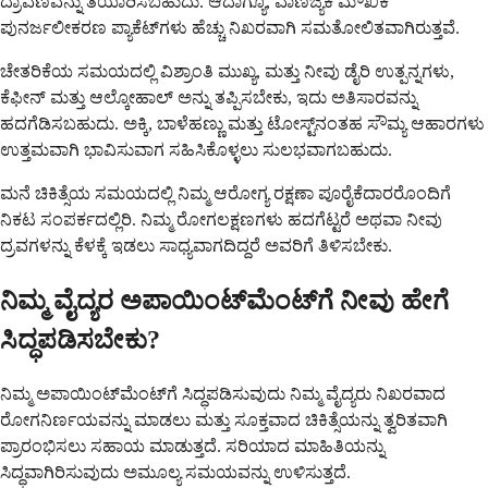
ದ್ರಾವಣವನ್ನು ತಯಾರಿಸಬಹುದು. ಆದಾಗ್ಯೂ, ವಾಣಿಜ್ಯಿಕ ಮೌಖಿಕ
ಪುನರ್ಜಲೀಕರಣ ಪ್ಯಾಕೆಟ್‌ಗಳು ಹೆಚ್ಚು ನಿಖರವಾಗಿ ಸಮತೋಲಿತವಾಗಿರುತ್ತವೆ.
ಚೇತರಿಕೆಯ ಸಮಯದಲ್ಲಿ ವಿಶ್ರಾಂತಿ ಮುಖ್ಯ, ಮತ್ತು ನೀವು ಡೈರಿ ಉತ್ಪನ್ನಗಳು,
ಕೆಫೀನ್ ಮತ್ತು ಆಲ್ಕೋಹಾಲ್ ಅನ್ನು ತಪ್ಪಿಸಬೇಕು, ಇದು ಅತಿಸಾರವನ್ನು
ಹದಗೆಡಿಸಬಹುದು. ಅಕ್ಕಿ, ಬಾಳೆಹಣ್ಣು ಮತ್ತು ಟೋಸ್ಟ್‌ನಂತಹ ಸೌಮ್ಯ ಆಹಾರಗಳು
ಉತ್ತಮವಾಗಿ ಭಾವಿಸುವಾಗ ಸಹಿಸಿಕೊಳ್ಳಲು ಸುಲಭವಾಗಬಹುದು.
ಮನೆ ಚಿಕಿತ್ಸೆಯ ಸಮಯದಲ್ಲಿ ನಿಮ್ಮ ಆರೋಗ್ಯ ರಕ್ಷಣಾ ಪೂರೈಕೆದಾರರೊಂದಿಗೆ
ನಿಕಟ ಸಂಪರ್ಕದಲ್ಲಿರಿ. ನಿಮ್ಮ ರೋಗಲಕ್ಷಣಗಳು ಹದಗೆಟ್ಟರೆ ಅಥವಾ ನೀವು
ದ್ರವಗಳನ್ನು ಕೆಳಕ್ಕೆ ಇಡಲು ಸಾಧ್ಯವಾಗದಿದ್ದರೆ ಅವರಿಗೆ ತಿಳಿಸಬೇಕು.
ನಿಮ್ಮ ವೈದ್ಯರ ಅಪಾಯಿಂಟ್‌ಮೆಂಟ್‌ಗೆ ನೀವು ಹೇಗೆ
ಸಿದ್ಧಪಡಿಸಬೇಕು?
ನಿಮ್ಮ ಅಪಾಯಿಂಟ್‌ಮೆಂಟ್‌ಗೆ ಸಿದ್ಧಪಡಿಸುವುದು ನಿಮ್ಮ ವೈದ್ಯರು ನಿಖರವಾದ
ರೋಗನಿರ್ಣಯವನ್ನು ಮಾಡಲು ಮತ್ತು ಸೂಕ್ತವಾದ ಚಿಕಿತ್ಸೆಯನ್ನು ತ್ವರಿತವಾಗಿ
ಪ್ರಾರಂಭಿಸಲು ಸಹಾಯ ಮಾಡುತ್ತದೆ. ಸರಿಯಾದ ಮಾಹಿತಿಯನ್ನು
ಸಿದ್ಧವಾಗಿರಿಸುವುದು ಅಮೂಲ್ಯ ಸಮಯವನ್ನು ಉಳಿಸುತ್ತದೆ.