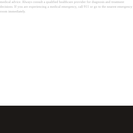
medical advice. Always consult a qualified healthcare provider for diagnosis and treatment
decisions. If you are experiencing a medical emergency, call 911 or go to the nearest emergency
room immediately.