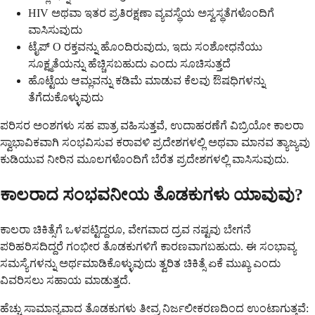
HIV ಅಥವಾ ಇತರ ಪ್ರತಿರಕ್ಷಣಾ ವ್ಯವಸ್ಥೆಯ ಅಸ್ವಸ್ಥತೆಗಳೊಂದಿಗೆ
ವಾಸಿಸುವುದು
ಟೈಪ್ O ರಕ್ತವನ್ನು ಹೊಂದಿರುವುದು, ಇದು ಸಂಶೋಧನೆಯು
ಸೂಕ್ಷ್ಮತೆಯನ್ನು ಹೆಚ್ಚಿಸಬಹುದು ಎಂದು ಸೂಚಿಸುತ್ತದೆ
ಹೊಟ್ಟೆಯ ಆಮ್ಲವನ್ನು ಕಡಿಮೆ ಮಾಡುವ ಕೆಲವು ಔಷಧಿಗಳನ್ನು
ತೆಗೆದುಕೊಳ್ಳುವುದು
ಪರಿಸರ ಅಂಶಗಳು ಸಹ ಪಾತ್ರ ವಹಿಸುತ್ತವೆ, ಉದಾಹರಣೆಗೆ ವಿಬ್ರಿಯೋ ಕಾಲರಾ
ಸ್ವಾಭಾವಿಕವಾಗಿ ಸಂಭವಿಸುವ ಕರಾವಳಿ ಪ್ರದೇಶಗಳಲ್ಲಿ ಅಥವಾ ಮಾನವ ತ್ಯಾಜ್ಯವು
ಕುಡಿಯುವ ನೀರಿನ ಮೂಲಗಳೊಂದಿಗೆ ಬೆರೆತ ಪ್ರದೇಶಗಳಲ್ಲಿ ವಾಸಿಸುವುದು.
ಕಾಲರಾದ ಸಂಭವನೀಯ ತೊಡಕುಗಳು ಯಾವುವು?
ಕಾಲರಾ ಚಿಕಿತ್ಸೆಗೆ ಒಳಪಟ್ಟಿದ್ದರೂ, ವೇಗವಾದ ದ್ರವ ನಷ್ಟವು ಬೇಗನೆ
ಪರಿಹರಿಸದಿದ್ದರೆ ಗಂಭೀರ ತೊಡಕುಗಳಿಗೆ ಕಾರಣವಾಗಬಹುದು. ಈ ಸಂಭಾವ್ಯ
ಸಮಸ್ಯೆಗಳನ್ನು ಅರ್ಥಮಾಡಿಕೊಳ್ಳುವುದು ತ್ವರಿತ ಚಿಕಿತ್ಸೆ ಏಕೆ ಮುಖ್ಯ ಎಂದು
ವಿವರಿಸಲು ಸಹಾಯ ಮಾಡುತ್ತದೆ.
ಹೆಚ್ಚು ಸಾಮಾನ್ಯವಾದ ತೊಡಕುಗಳು ತೀವ್ರ ನಿರ್ಜಲೀಕರಣದಿಂದ ಉಂಟಾಗುತ್ತವೆ: