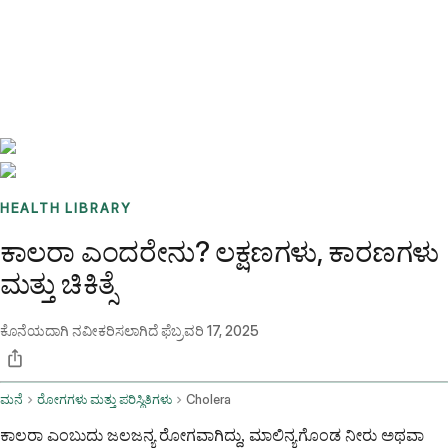
Benchmarks
Stories
FAQ
Sign up / Log in
HEALTH LIBRARY
ಕಾಲರಾ ಎಂದರೇನು? ಲಕ್ಷಣಗಳು, ಕಾರಣಗಳು
ಮತ್ತು ಚಿಕಿತ್ಸೆ
ಕೊನೆಯದಾಗಿ ನವೀಕರಿಸಲಾಗಿದೆ
ಫೆಬ್ರವರಿ 17, 2025
ಮನೆ
ರೋಗಗಳು ಮತ್ತು ಪರಿಸ್ಥಿತಿಗಳು
Cholera
ಕಾಲರಾ ಎಂಬುದು ಜಲಜನ್ಯ ರೋಗವಾಗಿದ್ದು, ಮಾಲಿನ್ಯಗೊಂಡ ನೀರು ಅಥವಾ