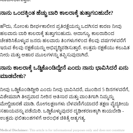
ನಾನು ಒಂದಕ್ಕಿಂತ ಹೆಚ್ಚು ಬಾರಿ ಕಾಲರಾಕ್ಕೆ ತುತ್ತಾಗಬಹುದೇ?
ಹೌದು, ಸೋಂಕು ದೀರ್ಘಕಾಲೀನ ಪ್ರತಿರಕ್ಷೆಯನ್ನು ಒದಗಿಸದ ಕಾರಣ ನೀವು
ಹಲವಾರು ಬಾರಿ ಕಾಲರಾಕ್ಕೆ ತುತ್ತಾಗಬಹುದು. ಆದಾಗ್ಯೂ, ಕಾಲರಾದಿಂದ
ಚೇತರಿಸಿಕೊಳ್ಳುವ ಜನರು ಹಲವಾರು ತಿಂಗಳುಗಳಿಂದ ಕೆಲವು ವರ್ಷಗಳವರೆಗೆ
ಇರುವ ಕೆಲವು ರಕ್ಷಣೆಯನ್ನು ಅಭಿವೃದ್ಧಿಪಡಿಸುತ್ತಾರೆ. ಉತ್ತಮ ರಕ್ಷಣೆಯು ಕಲುಷಿತ
ನೀರು ಮತ್ತು ಆಹಾರ ಮೂಲಗಳನ್ನು ತಪ್ಪಿಸುವುದಾಗಿದೆ.
ನಾನು ಕಾಲರಾಕ್ಕೆ ಒಡ್ಡಿಕೊಂಡಿದ್ದೇನೆ ಎಂದು ನಾನು ಭಾವಿಸಿದರೆ ಏನು
ಮಾಡಬೇಕು?
ನೀವು ಒಡ್ಡಿಕೊಂಡಿದ್ದೀರಿ ಎಂದು ನೀವು ಭಾವಿಸಿದರೆ, ಮುಂದಿನ 5 ದಿನಗಳವರೆಗೆ,
ವಿಶೇಷವಾಗಿ ತೀವ್ರವಾದ ನೀರಿನ ಅತಿಸಾರ ಮತ್ತು ವಾಂತಿಗಾಗಿ ನಿಮ್ಮನ್ನು
ಮೇಲ್ವಿಚಾರಣೆ ಮಾಡಿ. ರೋಗಲಕ್ಷಣಗಳು ಬೆಳವಣಿಗೆಯಾದರೆ ತಕ್ಷಣ ವೈದ್ಯಕೀಯ
ಸಹಾಯವನ್ನು ಪಡೆಯಿರಿ. ಒಡ್ಡಿಕೊಳ್ಳುವುದರ ದೃಢೀಕರಣಕ್ಕಾಗಿ ಕಾಯಬೇಡಿ -
ಉತ್ತಮ ಫಲಿತಾಂಶಗಳಿಗೆ ಆರಂಭಿಕ ಚಿಕಿತ್ಸೆ ಅತ್ಯಗತ್ಯ.
Medical Disclaimer:
This article is for informational purposes only and does not constitute