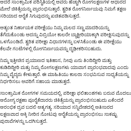
ಆದರೆ ಸಾಂಕ್ರಾಮಿಕ ಪರಿಸ್ಥಿತಿಯಲ್ಲಿ ಅವರು ಹೆಚ್ಚಾಗಿ ರೋಗಲಕ್ಷಣಗಳ ಆಧಾರದ
ಮೇಲೆ ಚಿಕಿತ್ಸೆಯನ್ನು ಪ್ರಾರಂಭಿಸುತ್ತಾರೆ. ತ್ವರಿತ ರೋಗನಿರ್ಣಯವು ನಿಮಗೆ ತಕ್ಷಣ
ಸರಿಯಾದ ಆರೈಕೆ ಸಿಗುವುದನ್ನು ಖಚಿತಪಡಿಸುತ್ತದೆ.
ಅತ್ಯಂತ ನಿರ್ಣಾಯಕ ಪರೀಕ್ಷೆಯು ನಿಮ್ಮ ಮಲದ ಸಣ್ಣ ಮಾದರಿಯನ್ನು
ತೆಗೆದುಕೊಂಡು ಅದನ್ನು ವಿಬ್ರಿಯೋ ಕಾಲರೇ ಬ್ಯಾಕ್ಟೀರಿಯಾಕ್ಕಾಗಿ ಪರೀಕ್ಷಿಸುವುದನ್ನು
ಒಳಗೊಂಡಿದೆ. ತ್ವರಿತ ಪರೀಕ್ಷಾ ವಿಧಾನಗಳನ್ನು ಬಳಸಿಕೊಂಡು ಈ ಪರೀಕ್ಷೆಯು
ಕೆಲವೇ ಗಂಟೆಗಳಲ್ಲಿ ರೋಗನಿರ್ಣಯವನ್ನು ದೃಢೀಕರಿಸಬಹುದು.
ನಿಮ್ಮ ಇತ್ತೀಚಿನ ಪ್ರಯಾಣದ ಇತಿಹಾಸ, ನೀವು ಏನು ತಿಂದಿದ್ದೀರಿ ಮತ್ತು
ಕುಡಿದಿದ್ದೀರಿ ಮತ್ತು ನಿಮ್ಮ ರೋಗಲಕ್ಷಣಗಳು ಯಾವಾಗ ಪ್ರಾರಂಭವಾದವು ಎಂದು
ನಿಮ್ಮ ವೈದ್ಯರು ಕೇಳುತ್ತಾರೆ. ಈ ಮಾಹಿತಿಯು ಕಾಲರಾ ಸಂಭವಿಸುವ ಸಾಧ್ಯತೆಯನ್ನು
ನಿರ್ಧರಿಸಲು ಅವರಿಗೆ ಸಹಾಯ ಮಾಡುತ್ತದೆ.
ಸಾಂಕ್ರಾಮಿಕ ರೋಗಗಳ ಸಮಯದಲ್ಲಿ, ಪರೀಕ್ಷಾ ಫಲಿತಾಂಶಗಳು ಬರುವ ಮೊದಲು
ಆರೋಗ್ಯ ರಕ್ಷಣಾ ಪೂರೈಕೆದಾರರು ಚಿಕಿತ್ಸೆಯನ್ನು ಪ್ರಾರಂಭಿಸಬಹುದು ಏಕೆಂದರೆ
ಆರಂಭಿಕ ದ್ರವ ಬದಲಿ ಅತ್ಯಗತ್ಯ. ಸರಿಯಾದ ಸನ್ನಿವೇಶದಲ್ಲಿ ಅತಿಸಾರದ
ಲಕ್ಷಣವಾದ ಅಕ್ಕಿ ನೀರಿನ ನೋಟವು ಆರೈಕೆಯನ್ನು ಪ್ರಾರಂಭಿಸಲು ಸಾಕಷ್ಟು
ಪುರಾವೆಗಳನ್ನು ಒದಗಿಸುತ್ತದೆ.