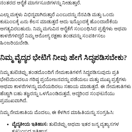
ನಂತರದ ಆರೈಕೆ ಮಾರ್ಗಸೂಚಿಗಳನ್ನು ನೀಡುತ್ತಾರೆ.
ಎಲ್ಲಾ ಮಕ್ಕಳು ವಿಭಿನ್ನವಾಗಿರುತ್ತಾರೆ ಎಂಬುದನ್ನು ನೆನಪಿಡಿ ಮತ್ತು ಒಂದು
ಕುಟುಂಬಕ್ಕೆ ಏನು ಕೆಲಸ ಮಾಡುತ್ತದೆ ಅದು ಇನ್ನೊಂದಕ್ಕೆ ಹೊಂದಾಣಿಕೆಯ
ಅಗತ್ಯವಿರಬಹುದು. ನಿಮ್ಮ ಮಗುವಿನ ಆರೈಕೆಗೆ ಸಂಬಂಧಿಸಿದ ಪ್ರಶ್ನೆಗಳು ಅಥವಾ
ಕಾಳಜಿಗಳಿದ್ದರೆ ನಿಮ್ಮ ಆರೋಗ್ಯ ರಕ್ಷಣಾ ತಂಡವನ್ನು ಸಂಪರ್ಕಿಸಲು
ಹಿಂಜರಿಯಬೇಡಿ.
ನಿಮ್ಮ ವೈದ್ಯರ ಭೇಟಿಗೆ ನೀವು ಹೇಗೆ ಸಿದ್ಧಪಡಿಸಬೇಕು?
ನಿಮ್ಮ ತುಟಿಚಿಪ್ಪು ತಂಡದೊಂದಿಗೆ ನೇಮಕಾತಿಗಳಿಗೆ ಸಿದ್ಧಪಡಿಸುವುದು ಪ್ರತಿ
ಭೇಟಿಯಿಂದಲೂ ಗರಿಷ್ಠ ಪ್ರಯೋಜನವನ್ನು ಪಡೆಯಲು ಮತ್ತು ಮುಖ್ಯ ಪ್ರಶ್ನೆಗಳು
ಅಥವಾ ಕಾಳಜಿಗಳನ್ನು ಮರೆಯದಿರಲು ಸಹಾಯ ಮಾಡುತ್ತದೆ. ಈ ನೇಮಕಾತಿಗಳು
ಹೆಚ್ಚಾಗಿ ಬಹು ತಜ್ಞರನ್ನು ಒಳಗೊಂಡಿರುತ್ತವೆ, ಆದ್ದರಿಂದ ಸಂಘಟನೆಯು
ಪ್ರಮುಖವಾಗಿದೆ.
ನಿಮ್ಮ ನೇಮಕಾತಿಯ ಮೊದಲು, ಈ ಕೆಳಗಿನ ಮಾಹಿತಿಯನ್ನು ಸಂಗ್ರಹಿಸಿ:
ವೈದ್ಯಕೀಯ ಇತಿಹಾಸ:
ತುಟಿಚಿಪ್ಪು ಅಥವಾ ಇತರ ಜನ್ಮ ವ್ಯತ್ಯಾಸಗಳ
ಕುಟುಂಬದ ಇತಿಹಾಸ