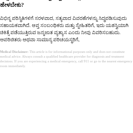
ಹೇಳಬೇಕು?
ವಿಭಿನ್ನ ಪರಿಸ್ಥಿತಿಗಳಿಗೆ ಸರಳವಾದ, ಸತ್ಯವಾದ ವಿವರಣೆಗಳನ್ನು ಸಿದ್ಧಪಡಿಸುವುದು
ಸಹಾಯಕವಾಗಿದೆ. ಆಪ್ತ ಸಂಬಂಧಿಕರು ಮತ್ತು ಸ್ನೇಹಿತರಿಗೆ, ಇದು ಯಶಸ್ವಿಯಾಗಿ
ಚಿಕಿತ್ಸೆ ಪಡೆಯುತ್ತಿರುವ ಜನ್ಮಜಾತ ವ್ಯತ್ಯಾಸ ಎಂದು ನೀವು ವಿವರಿಸಬಹುದು.
ಅಪರಿಚಿತರು ಅಥವಾ ಸಾಮಾನ್ಯ ಪರಿಚಯಸ್ಥರಿಗೆ,
Medical Disclaimer:
This article is for informational purposes only and does not constitute
medical advice. Always consult a qualified healthcare provider for diagnosis and treatment
decisions. If you are experiencing a medical emergency, call 911 or go to the nearest emergency
room immediately.