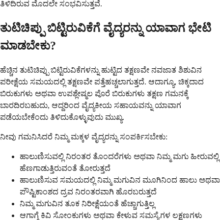
ತಿಳಿದಿರುವ ಮೊದಲೇ ಸಂಭವಿಸುತ್ತವೆ.
ತುಟಿಚಿಪ್ಪು ಬಿಟ್ಟಿರುವಿಕೆಗೆ ವೈದ್ಯರನ್ನು ಯಾವಾಗ ಭೇಟಿ
ಮಾಡಬೇಕು?
ಹೆಚ್ಚಿನ ತುಟಿಚಿಪ್ಪು ಬಿಟ್ಟಿರುವಿಕೆಗಳನ್ನು ಹುಟ್ಟಿದ ತಕ್ಷಣವೇ ನವಜಾತ ಶಿಶುವಿನ
ಪರೀಕ್ಷೆಯ ಸಮಯದಲ್ಲಿ ತಕ್ಷಣವೇ ಪತ್ತೆಹಚ್ಚಲಾಗುತ್ತದೆ. ಆದಾಗ್ಯೂ, ಚಿಕ್ಕದಾದ
ಬಿರುಕುಗಳು ಅಥವಾ ಉಪಶ್ಲೇಷ್ಮಲ ಪೊರೆ ಬಿರುಕುಗಳು ತಕ್ಷಣ ಗಮನಕ್ಕೆ
ಬಾರದಿರಬಹುದು, ಆದ್ದರಿಂದ ವೈದ್ಯಕೀಯ ಸಹಾಯವನ್ನು ಯಾವಾಗ
ಪಡೆಯಬೇಕೆಂದು ತಿಳಿದುಕೊಳ್ಳುವುದು ಮುಖ್ಯ.
ನೀವು ಗಮನಿಸಿದರೆ ನಿಮ್ಮ ಮಕ್ಕಳ ವೈದ್ಯರನ್ನು ಸಂಪರ್ಕಿಸಬೇಕು:
ಹಾಲುಣಿಸುವಲ್ಲಿ ನಿರಂತರ ತೊಂದರೆಗಳು ಅಥವಾ ನಿಮ್ಮ ಮಗು ಹೀರುವಲ್ಲಿ
ಹೆಣಗಾಡುತ್ತಿರುವಂತೆ ತೋರುತ್ತದೆ
ಹಾಲುಣಿಸುವ ಸಮಯದಲ್ಲಿ ನಿಮ್ಮ ಮಗುವಿನ ಮೂಗಿನಿಂದ ಹಾಲು ಅಥವಾ
ಪೌಷ್ಟಿಕಾಂಶದ ದ್ರವ ನಿರಂತರವಾಗಿ ಹೊರಬರುತ್ತದೆ
ನಿಮ್ಮ ಮಗುವಿನ ತೂಕ ನಿರೀಕ್ಷೆಯಂತೆ ಹೆಚ್ಚಾಗುತ್ತಿಲ್ಲ
ಆಗಾಗ್ಗೆ ಕಿವಿ ಸೋಂಕುಗಳು ಅಥವಾ ಕೇಳುವ ಸಮಸ್ಯೆಗಳ ಲಕ್ಷಣಗಳು