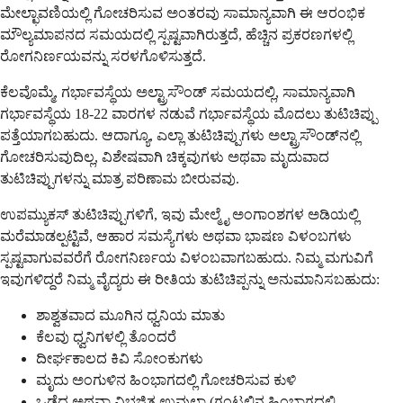
ಮೇಲ್ಛಾವಣಿಯಲ್ಲಿ ಗೋಚರಿಸುವ ಅಂತರವು ಸಾಮಾನ್ಯವಾಗಿ ಈ ಆರಂಭಿಕ
ಮೌಲ್ಯಮಾಪನದ ಸಮಯದಲ್ಲಿ ಸ್ಪಷ್ಟವಾಗಿರುತ್ತದೆ, ಹೆಚ್ಚಿನ ಪ್ರಕರಣಗಳಲ್ಲಿ
ರೋಗನಿರ್ಣಯವನ್ನು ಸರಳಗೊಳಿಸುತ್ತದೆ.
ಕೆಲವೊಮ್ಮೆ, ಗರ್ಭಾವಸ್ಥೆಯ ಅಲ್ಟ್ರಾಸೌಂಡ್ ಸಮಯದಲ್ಲಿ, ಸಾಮಾನ್ಯವಾಗಿ
ಗರ್ಭಾವಸ್ಥೆಯ 18-22 ವಾರಗಳ ನಡುವೆ ಗರ್ಭಾವಸ್ಥೆಯ ಮೊದಲು ತುಟಿಚಿಪ್ಪು
ಪತ್ತೆಯಾಗಬಹುದು. ಆದಾಗ್ಯೂ, ಎಲ್ಲಾ ತುಟಿಚಿಪ್ಪುಗಳು ಅಲ್ಟ್ರಾಸೌಂಡ್‌ನಲ್ಲಿ
ಗೋಚರಿಸುವುದಿಲ್ಲ, ವಿಶೇಷವಾಗಿ ಚಿಕ್ಕವುಗಳು ಅಥವಾ ಮೃದುವಾದ
ತುಟಿಚಿಪ್ಪುಗಳನ್ನು ಮಾತ್ರ ಪರಿಣಾಮ ಬೀರುವವು.
ಉಪಮ್ಯುಕಸ್ ತುಟಿಚಿಪ್ಪುಗಳಿಗೆ, ಇವು ಮೇಲ್ಮೈ ಅಂಗಾಂಶಗಳ ಅಡಿಯಲ್ಲಿ
ಮರೆಮಾಡಲ್ಪಟ್ಟಿವೆ, ಆಹಾರ ಸಮಸ್ಯೆಗಳು ಅಥವಾ ಭಾಷಣ ವಿಳಂಬಗಳು
ಸ್ಪಷ್ಟವಾಗುವವರೆಗೆ ರೋಗನಿರ್ಣಯ ವಿಳಂಬವಾಗಬಹುದು. ನಿಮ್ಮ ಮಗುವಿಗೆ
ಇವುಗಳಿದ್ದರೆ ನಿಮ್ಮ ವೈದ್ಯರು ಈ ರೀತಿಯ ತುಟಿಚಿಪ್ಪನ್ನು ಅನುಮಾನಿಸಬಹುದು:
ಶಾಶ್ವತವಾದ ಮೂಗಿನ ಧ್ವನಿಯ ಮಾತು
ಕೆಲವು ಧ್ವನಿಗಳಲ್ಲಿ ತೊಂದರೆ
ದೀರ್ಘಕಾಲದ ಕಿವಿ ಸೋಂಕುಗಳು
ಮೃದು ಅಂಗುಳಿನ ಹಿಂಭಾಗದಲ್ಲಿ ಗೋಚರಿಸುವ ಕುಳಿ
ಒಡೆದ ಅಥವಾ ವಿಭಜಿತ ಉವುಲಾ (ಗಂಟಲಿನ ಹಿಂಭಾಗದಲ್ಲಿ