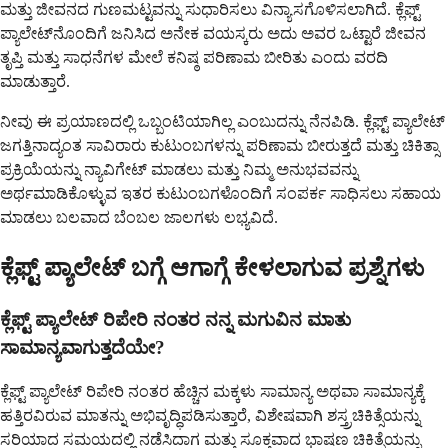
ಮತ್ತು ಜೀವನದ ಗುಣಮಟ್ಟವನ್ನು ಸುಧಾರಿಸಲು ವಿನ್ಯಾಸಗೊಳಿಸಲಾಗಿದೆ. ಕ್ಲೆಫ್ಟ್
ಪ್ಯಾಲೇಟ್‌ನೊಂದಿಗೆ ಜನಿಸಿದ ಅನೇಕ ವಯಸ್ಕರು ಅದು ಅವರ ಒಟ್ಟಾರೆ ಜೀವನ
ತೃಪ್ತಿ ಮತ್ತು ಸಾಧನೆಗಳ ಮೇಲೆ ಕನಿಷ್ಠ ಪರಿಣಾಮ ಬೀರಿತು ಎಂದು ವರದಿ
ಮಾಡುತ್ತಾರೆ.
ನೀವು ಈ ಪ್ರಯಾಣದಲ್ಲಿ ಒಬ್ಬಂಟಿಯಾಗಿಲ್ಲ ಎಂಬುದನ್ನು ನೆನಪಿಡಿ. ಕ್ಲೆಫ್ಟ್ ಪ್ಯಾಲೇಟ್
ಜಗತ್ತಿನಾದ್ಯಂತ ಸಾವಿರಾರು ಕುಟುಂಬಗಳನ್ನು ಪರಿಣಾಮ ಬೀರುತ್ತದೆ ಮತ್ತು ಚಿಕಿತ್ಸಾ
ಪ್ರಕ್ರಿಯೆಯನ್ನು ನ್ಯಾವಿಗೇಟ್ ಮಾಡಲು ಮತ್ತು ನಿಮ್ಮ ಅನುಭವವನ್ನು
ಅರ್ಥಮಾಡಿಕೊಳ್ಳುವ ಇತರ ಕುಟುಂಬಗಳೊಂದಿಗೆ ಸಂಪರ್ಕ ಸಾಧಿಸಲು ಸಹಾಯ
ಮಾಡಲು ಬಲವಾದ ಬೆಂಬಲ ಜಾಲಗಳು ಲಭ್ಯವಿದೆ.
ಕ್ಲೆಫ್ಟ್ ಪ್ಯಾಲೇಟ್ ಬಗ್ಗೆ ಆಗಾಗ್ಗೆ ಕೇಳಲಾಗುವ ಪ್ರಶ್ನೆಗಳು
ಕ್ಲೆಫ್ಟ್ ಪ್ಯಾಲೇಟ್ ರಿಪೇರಿ ನಂತರ ನನ್ನ ಮಗುವಿನ ಮಾತು
ಸಾಮಾನ್ಯವಾಗುತ್ತದೆಯೇ?
ಕ್ಲೆಫ್ಟ್ ಪ್ಯಾಲೇಟ್ ರಿಪೇರಿ ನಂತರ ಹೆಚ್ಚಿನ ಮಕ್ಕಳು ಸಾಮಾನ್ಯ ಅಥವಾ ಸಾಮಾನ್ಯಕ್ಕೆ
ಹತ್ತಿರವಿರುವ ಮಾತನ್ನು ಅಭಿವೃದ್ಧಿಪಡಿಸುತ್ತಾರೆ, ವಿಶೇಷವಾಗಿ ಶಸ್ತ್ರಚಿಕಿತ್ಸೆಯನ್ನು
ಸರಿಯಾದ ಸಮಯದಲ್ಲಿ ನಡೆಸಿದಾಗ ಮತ್ತು ಸೂಕ್ತವಾದ ಭಾಷಣ ಚಿಕಿತ್ಸೆಯನ್ನು