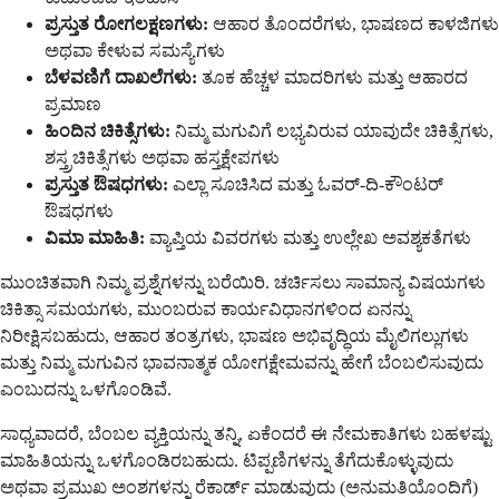
ಪ್ರಸ್ತುತ ರೋಗಲಕ್ಷಣಗಳು:
ಆಹಾರ ತೊಂದರೆಗಳು, ಭಾಷಣದ ಕಾಳಜಿಗಳು
ಅಥವಾ ಕೇಳುವ ಸಮಸ್ಯೆಗಳು
ಬೆಳವಣಿಗೆ ದಾಖಲೆಗಳು:
ತೂಕ ಹೆಚ್ಚಳ ಮಾದರಿಗಳು ಮತ್ತು ಆಹಾರದ
ಪ್ರಮಾಣ
ಹಿಂದಿನ ಚಿಕಿತ್ಸೆಗಳು:
ನಿಮ್ಮ ಮಗುವಿಗೆ ಲಭ್ಯವಿರುವ ಯಾವುದೇ ಚಿಕಿತ್ಸೆಗಳು,
ಶಸ್ತ್ರಚಿಕಿತ್ಸೆಗಳು ಅಥವಾ ಹಸ್ತಕ್ಷೇಪಗಳು
ಪ್ರಸ್ತುತ ಔಷಧಗಳು:
ಎಲ್ಲಾ ಸೂಚಿಸಿದ ಮತ್ತು ಓವರ್-ದಿ-ಕೌಂಟರ್
ಔಷಧಗಳು
ವಿಮಾ ಮಾಹಿತಿ:
ವ್ಯಾಪ್ತಿಯ ವಿವರಗಳು ಮತ್ತು ಉಲ್ಲೇಖ ಅವಶ್ಯಕತೆಗಳು
ಮುಂಚಿತವಾಗಿ ನಿಮ್ಮ ಪ್ರಶ್ನೆಗಳನ್ನು ಬರೆಯಿರಿ. ಚರ್ಚಿಸಲು ಸಾಮಾನ್ಯ ವಿಷಯಗಳು
ಚಿಕಿತ್ಸಾ ಸಮಯಗಳು, ಮುಂಬರುವ ಕಾರ್ಯವಿಧಾನಗಳಿಂದ ಏನನ್ನು
ನಿರೀಕ್ಷಿಸಬಹುದು, ಆಹಾರ ತಂತ್ರಗಳು, ಭಾಷಣ ಅಭಿವೃದ್ಧಿಯ ಮೈಲಿಗಲ್ಲುಗಳು
ಮತ್ತು ನಿಮ್ಮ ಮಗುವಿನ ಭಾವನಾತ್ಮಕ ಯೋಗಕ್ಷೇಮವನ್ನು ಹೇಗೆ ಬೆಂಬಲಿಸುವುದು
ಎಂಬುದನ್ನು ಒಳಗೊಂಡಿವೆ.
ಸಾಧ್ಯವಾದರೆ, ಬೆಂಬಲ ವ್ಯಕ್ತಿಯನ್ನು ತನ್ನಿ, ಏಕೆಂದರೆ ಈ ನೇಮಕಾತಿಗಳು ಬಹಳಷ್ಟು
ಮಾಹಿತಿಯನ್ನು ಒಳಗೊಂಡಿರಬಹುದು. ಟಿಪ್ಪಣಿಗಳನ್ನು ತೆಗೆದುಕೊಳ್ಳುವುದು
ಅಥವಾ ಪ್ರಮುಖ ಅಂಶಗಳನ್ನು ರೆಕಾರ್ಡ್ ಮಾಡುವುದು (ಅನುಮತಿಯೊಂದಿಗೆ)