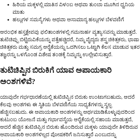
ಹಿರಿಯ ಮಕ್ಕಳಲ್ಲಿ ಮಾತಿನ ವಿಳಂಬ ಅಥವಾ ತುಂಬಾ ಮೂಗಿನ ಧ್ವನಿಯ
ಮಾತು
ಹಲ್ಲುಗಳ ಸಮಸ್ಯೆಗಳು ಅಥವಾ ಅಸಾಮಾನ್ಯ ಹಲ್ಲುಗಳ ಬೆಳವಣಿಗೆ
ಆರಂಭಿಕ ಹಸ್ತಕ್ಷೇಪವು ಫಲಿತಾಂಶಗಳಲ್ಲಿ ಗಮನಾರ್ಹ ವ್ಯತ್ಯಾಸವನ್ನು ಮಾಡುತ್ತದೆ.
ತುಟಿಚಿಪ್ಪು ಬಿಟ್ಟಿರುವಿಕೆಯನ್ನು ಪತ್ತೆಹಚ್ಚಿದರೆ, ನಿಮ್ಮ ವೈದ್ಯರು ಶಸ್ತ್ರಚಿಕಿತ್ಸಕರು, ಭಾಷಾ
ಚಿಕಿತ್ಸಕರು ಮತ್ತು ಸಮಗ್ರ ಆರೈಕೆಯನ್ನು ಒದಗಿಸಲು ಒಟ್ಟಾಗಿ ಕೆಲಸ ಮಾಡುವ ಇತರ
ತಜ್ಞರನ್ನು ಒಳಗೊಂಡ ವಿಶೇಷ ತಂಡಕ್ಕೆ ನಿಮ್ಮನ್ನು ಉಲ್ಲೇಖಿಸುತ್ತಾರೆ.
ತುಟಿಚಿಪ್ಪಿನ ಬಿರುಕಿಗೆ ಯಾವ ಅಪಾಯಕಾರಿ
ಅಂಶಗಳಿವೆ?
ಯಾವುದೇ ಗರ್ಭಧಾರಣೆಯಲ್ಲಿ ತುಟಿಚಿಪ್ಪಿನ ಬಿರುಕು ಉಂಟಾಗಬಹುದು, ಆದರೆ
ಕೆಲವು ಅಂಶಗಳು ಈ ಸ್ಥಿತಿಯ ಬೆಳವಣಿಗೆಯ ಸಾಧ್ಯತೆಗಳನ್ನು ಸ್ವಲ್ಪ
ಹೆಚ್ಚಿಸಬಹುದು. ಈ ಅಪಾಯಕಾರಿ ಅಂಶಗಳನ್ನು ಅರ್ಥಮಾಡಿಕೊಳ್ಳುವುದರಿಂದ
ಕುಟುಂಬ ಯೋಜನೆ ಮತ್ತು ಗರ್ಭಾವಸ್ಥೆಯ ಆರೈಕೆಯಲ್ಲಿ ಸಹಾಯ ಮಾಡುತ್ತದೆ,
ಆದರೆ ಹೆಚ್ಚಿನ ತುಟಿಚಿಪ್ಪಿನ ಬಿರುಕು ಹೊಂದಿರುವ ಮಕ್ಕಳು ಯಾವುದೇ ತಿಳಿದಿರುವ
ಅಪಾಯಕಾರಿ ಅಂಶಗಳಿಲ್ಲದ ಪೋಷಕರಿಗೆ ಜನಿಸುತ್ತಾರೆ ಎಂಬುದನ್ನು