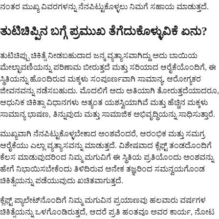
ನಂತರ ಮುಖ್ಯ ವಿವರಗಳನ್ನು ನೆನಪಿಟ್ಟುಕೊಳ್ಳಲು ನಿಮಗೆ ಸಹಾಯ ಮಾಡುತ್ತದೆ.
ತುಟಿಚಿಪ್ಪಿನ ಬಗ್ಗೆ ಪ್ರಮುಖ ತೆಗೆದುಕೊಳ್ಳುವಿಕೆ ಏನು?
ತುಟಿಚಿಪ್ಪು ಚಿಕಿತ್ಸೆ ನೀಡಬಹುದಾದ ಜನ್ಮ ವ್ಯತ್ಯಾಸವಾಗಿದ್ದು ಅದು ಬಾಯಿಯ
ಮೇಲ್ಛಾವಣಿಯನ್ನು ಪರಿಣಾಮ ಬೀರುತ್ತದೆ ಮತ್ತು ಸರಿಯಾದ ಆರೈಕೆಯೊಂದಿಗೆ, ಈ
ಸ್ಥಿತಿಯನ್ನು ಹೊಂದಿರುವ ಮಕ್ಕಳು ಸಂಪೂರ್ಣವಾಗಿ ಸಾಮಾನ್ಯ, ಆರೋಗ್ಯಕರ
ಜೀವನವನ್ನು ನಡೆಸಬಹುದು. ಮೊದಲಿಗೆ ಅದು ಅತಿಯಾಗಿ ತೋರುತ್ತದೆಯಾದರೂ,
ಆಧುನಿಕ ಚಿಕಿತ್ಸಾ ವಿಧಾನಗಳು ಅತ್ಯಂತ ಯಶಸ್ವಿಯಾಗಿವೆ ಮತ್ತು ಹೆಚ್ಚಿನ ಮಕ್ಕಳು
ಸಾಮಾನ್ಯ ಭಾಷಣ, ತಿನ್ನುವುದು ಮತ್ತು ಸಾಮಾಜಿಕ ಅಭಿವೃದ್ಧಿಯನ್ನು ಸಾಧಿಸುತ್ತಾರೆ.
ಮುಖ್ಯವಾಗಿ ನೆನಪಿಟ್ಟುಕೊಳ್ಳಬೇಕಾದ ಅಂಶವೆಂದರೆ, ಆರಂಭಿಕ ಮತ್ತು ಸಮಗ್ರ
ಆರೈಕೆಯು ಎಲ್ಲಾ ವ್ಯತ್ಯಾಸವನ್ನು ಮಾಡುತ್ತದೆ. ವಿಶೇಷವಾದ ಕ್ಲೆಫ್ಟ್ ತಂಡದೊಂದಿಗೆ
ಕೆಲಸ ಮಾಡುವುದರಿಂದ ನಿಮ್ಮ ಮಗುವಿಗೆ ಈ ಸ್ಥಿತಿಯ ಪ್ರತಿಯೊಂದು ಅಂಶವನ್ನು
ಹೇಗೆ ನಿಭಾಯಿಸಬೇಕೆಂದು ತಿಳಿದಿರುವ ಅನೇಕ ತಜ್ಞರಿಂದ ಸಮನ್ವಯಗೊಂಡ
ಚಿಕಿತ್ಸೆಯನ್ನು ಪಡೆಯುವುದು ಖಚಿತವಾಗುತ್ತದೆ.
ಕ್ಲೆಫ್ಟ್ ಪ್ಯಾಲೇಟ್‌ನೊಂದಿಗೆ ನಿಮ್ಮ ಮಗುವಿನ ಪ್ರಯಾಣವು ಹಲವಾರು ವರ್ಷಗಳ
ಚಿಕಿತ್ಸೆಯನ್ನು ಒಳಗೊಂಡಿರುತ್ತದೆ, ಆದರೆ ಪ್ರತಿ ಹಂತವೂ ಅವರ ಕಾರ್ಯ, ನೋಟ