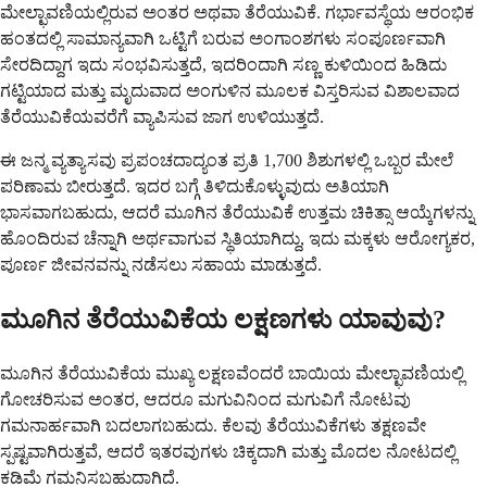
ಮೇಲ್ಛಾವಣಿಯಲ್ಲಿರುವ ಅಂತರ ಅಥವಾ ತೆರೆಯುವಿಕೆ. ಗರ್ಭಾವಸ್ಥೆಯ ಆರಂಭಿಕ
ಹಂತದಲ್ಲಿ ಸಾಮಾನ್ಯವಾಗಿ ಒಟ್ಟಿಗೆ ಬರುವ ಅಂಗಾಂಶಗಳು ಸಂಪೂರ್ಣವಾಗಿ
ಸೇರದಿದ್ದಾಗ ಇದು ಸಂಭವಿಸುತ್ತದೆ, ಇದರಿಂದಾಗಿ ಸಣ್ಣ ಕುಳಿಯಿಂದ ಹಿಡಿದು
ಗಟ್ಟಿಯಾದ ಮತ್ತು ಮೃದುವಾದ ಅಂಗುಳಿನ ಮೂಲಕ ವಿಸ್ತರಿಸುವ ವಿಶಾಲವಾದ
ತೆರೆಯುವಿಕೆಯವರೆಗೆ ವ್ಯಾಪಿಸುವ ಜಾಗ ಉಳಿಯುತ್ತದೆ.
ಈ ಜನ್ಮ ವ್ಯತ್ಯಾಸವು ಪ್ರಪಂಚದಾದ್ಯಂತ ಪ್ರತಿ 1,700 ಶಿಶುಗಳಲ್ಲಿ ಒಬ್ಬರ ಮೇಲೆ
ಪರಿಣಾಮ ಬೀರುತ್ತದೆ. ಇದರ ಬಗ್ಗೆ ತಿಳಿದುಕೊಳ್ಳುವುದು ಅತಿಯಾಗಿ
ಭಾಸವಾಗಬಹುದು, ಆದರೆ ಮೂಗಿನ ತೆರೆಯುವಿಕೆ ಉತ್ತಮ ಚಿಕಿತ್ಸಾ ಆಯ್ಕೆಗಳನ್ನು
ಹೊಂದಿರುವ ಚೆನ್ನಾಗಿ ಅರ್ಥವಾಗುವ ಸ್ಥಿತಿಯಾಗಿದ್ದು, ಇದು ಮಕ್ಕಳು ಆರೋಗ್ಯಕರ,
ಪೂರ್ಣ ಜೀವನವನ್ನು ನಡೆಸಲು ಸಹಾಯ ಮಾಡುತ್ತದೆ.
ಮೂಗಿನ ತೆರೆಯುವಿಕೆಯ ಲಕ್ಷಣಗಳು ಯಾವುವು?
ಮೂಗಿನ ತೆರೆಯುವಿಕೆಯ ಮುಖ್ಯ ಲಕ್ಷಣವೆಂದರೆ ಬಾಯಿಯ ಮೇಲ್ಛಾವಣಿಯಲ್ಲಿ
ಗೋಚರಿಸುವ ಅಂತರ, ಆದರೂ ಮಗುವಿನಿಂದ ಮಗುವಿಗೆ ನೋಟವು
ಗಮನಾರ್ಹವಾಗಿ ಬದಲಾಗಬಹುದು. ಕೆಲವು ತೆರೆಯುವಿಕೆಗಳು ತಕ್ಷಣವೇ
ಸ್ಪಷ್ಟವಾಗಿರುತ್ತವೆ, ಆದರೆ ಇತರವುಗಳು ಚಿಕ್ಕದಾಗಿ ಮತ್ತು ಮೊದಲ ನೋಟದಲ್ಲಿ
ಕಡಿಮೆ ಗಮನಿಸಬಹುದಾಗಿದೆ.