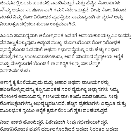
ಜೀವನದಲ್ಲಿ ಒಂದು ಹಂತದಲ್ಲಿ ಎದುರಿಸುತ್ತಾರೆ ಮತ್ತು ಹೆಚ್ಚಿನ ಸೋಂಕುಗಳು
ಸೌಮ್ಯ ಅಥವಾ ಸಂಪೂರ್ಣವಾಗಿ ಗಮನಿಸದೇ ಇರುತ್ತವೆ. ನೀವು ಸೋಂಕಿತರಾದ
ನಂತರ ನಿಮ್ಮ ರೋಗನಿರೋಧಕ ವ್ಯವಸ್ಥೆಯು ಸಾಮಾನ್ಯವಾಗಿ ಈ ವೈರಸ್ ಅನ್ನು
ನಿಯಂತ್ರಣದಲ್ಲಿಡಲು ತುಂಬಾ ಉತ್ತಮವಾಗಿದೆ.
ಸಿಎಂವಿ ಸಾಮಾನ್ಯವಾಗಿ ಆರೋಗ್ಯವಂತ ಜನರಿಗೆ ಅಪಾಯಕಾರಿಯಲ್ಲ ಎಂಬುದನ್ನು
ನೆನಪಿಟ್ಟುಕೊಳ್ಳುವುದು ಅತ್ಯಂತ ಮುಖ್ಯ. ದುರ್ಬಲಗೊಂಡ ರೋಗನಿರೋಧಕ
ವ್ಯವಸ್ಥೆ ಹೊಂದಿರುವವರಿಗೆ ಅಥವಾ ಗರ್ಭಾವಸ್ಥೆಯಲ್ಲಿ ಇದು ಹೆಚ್ಚು ಗಂಭೀರ
ಸಮಸ್ಯೆಗಳನ್ನು ಉಂಟುಮಾಡಬಹುದು, ಆದರೆ ಸರಿಯಾದ ವೈದ್ಯಕೀಯ ಆರೈಕೆ
ಮತ್ತು ಮೇಲ್ವಿಚಾರಣೆಯೊಂದಿಗೆ ಈ ಪರಿಸ್ಥಿತಿಗಳನ್ನು ಸಹ ಚೆನ್ನಾಗಿ
ನಿರ್ವಹಿಸಬಹುದು.
ಆಗಾಗ್ಗೆ ಕೈ ತೊಳೆಯುವುದು ಮತ್ತು ಆಹಾರ ಅಥವಾ ಪಾನೀಯಗಳನ್ನು
ಹಂಚಿಕೊಳ್ಳುವುದನ್ನು ತಪ್ಪಿಸುವಂತಹ ಸರಳ ನೈರ್ಮಲ್ಯ ಅಭ್ಯಾಸಗಳು ನಿಮ್ಮ
ಸೋಂಕಿನ ಅಪಾಯವನ್ನು ಗಣನೀಯವಾಗಿ ಕಡಿಮೆ ಮಾಡಬಹುದು. ನೀವು
ರೋಗಲಕ್ಷಣಗಳನ್ನು ಅಭಿವೃದ್ಧಿಪಡಿಸಿದರೆ, ಹೆಚ್ಚಿನ ಪ್ರಕರಣಗಳು ವಿಶ್ರಾಂತಿ ಮತ್ತು
ಮೂಲಭೂತ ಸ್ವಯಂ ಆರೈಕೆ ಕ್ರಮಗಳೊಂದಿಗೆ ಸ್ವತಃ ಪರಿಹರಿಸುತ್ತವೆ.
ನೀವು ಕಾಳಜಿ ಹೊಂದಿದ್ದರೆ, ವಿಶೇಷವಾಗಿ ನೀವು ಗರ್ಭಿಣಿಯಾಗಿದ್ದರೆ,
ರೋಗನಿರೋಧಕ ವ್ಯವಸ್ಥೆ ದುರ್ಬಲಗೊಂಡಿದ್ದರೆ ಅಥವಾ ನಿರಂತರ ಅಥವಾ