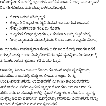
ಆರೋಗ್ಯವಂತ ಜನರಲ್ಲಿ ಲಕ್ಷಣಗಳು ಕಾಣಿಸಿಕೊಂಡಾಗ, ಅವು ಸಾಮಾನ್ಯವಾಗಿ
ನಿರ್ವಹಿಸಬಹುದಾದವು ಮತ್ತು ಒಳಗೊಂಡಿರುತ್ತವೆ:
ಹೋಗಿ ಬರುವ ಸೌಮ್ಯ ಜ್ವರ
ಹೆಚ್ಚುವರಿ ವಿಶ್ರಾಂತಿ ಅಗತ್ಯವಿರುವಂತೆ ಭಾಸವಾಗುವ ಆಯಾಸ
ಸೌಮ್ಯ ಶೀತದಂತಹ ಗಂಟಲು ನೋವು
ಉಬ್ಬಿರುವ ಲಿಂಫ್ ಗ್ರಂಥಿಗಳು, ವಿಶೇಷವಾಗಿ ನಿಮ್ಮ ಕುತ್ತಿಗೆಯಲ್ಲಿ
ನೀವು ವ್ಯಾಯಾಮ ಮಾಡುತ್ತಿರುವಂತೆ ಭಾಸವಾಗುವ ಸ್ನಾಯು ನೋವು
ಈ ಲಕ್ಷಣಗಳು ಸಾಮಾನ್ಯವಾಗಿ ಕೆಲವು ದಿನಗಳಿಂದ ಕೆಲವು ವಾರಗಳವರೆಗೆ
ಇರುತ್ತವೆ ಮತ್ತು ನಂತರ ನಿಮ್ಮ ರೋಗನಿರೋಧಕ ವ್ಯವಸ್ಥೆಯು ನಿಯಂತ್ರಣಕ್ಕೆ
ತೆಗೆದುಕೊಂಡಂತೆ ಕ್ರಮೇಣ ಕಡಿಮೆಯಾಗುತ್ತದೆ.
ಆದಾಗ್ಯೂ, ಸಿಎಂವಿ ದುರ್ಬಲಗೊಂಡ ರೋಗನಿರೋಧಕ ವ್ಯವಸ್ಥೆಯನ್ನು
ಹೊಂದಿರುವ ಜನರಲ್ಲಿ, ಹೆಚ್ಚು ಗಂಭೀರವಾದ ಲಕ್ಷಣಗಳನ್ನು
ಉಂಟುಮಾಡಬಹುದು, ಉದಾಹರಣೆಗೆ ಎಚ್ಐವಿ ಹೊಂದಿರುವವರು,
ಕೀಮೋಥೆರಪಿ ಪಡೆಯುತ್ತಿರುವ ಕ್ಯಾನ್ಸರ್ ರೋಗಿಗಳು ಅಥವಾ ಅಂಗ ಕಸಿ
ಪಡೆದವರು. ಈ ಸಂದರ್ಭಗಳಲ್ಲಿ, ವೈರಸ್ ಕಣ್ಣುಗಳು, ಉಸಿರಾಟದ ವ್ಯವಸ್ಥೆ,
ಯಕೃತ್ತು ಅಥವಾ ಜೀರ್ಣಾಂಗ ವ್ಯವಸ್ಥೆಯನ್ನು ಪರಿಣಾಮ ಬೀರಬಹುದು ಮತ್ತು
ತಕ್ಷಣದ ವೈದ್ಯಕೀಯ ಗಮನ ಅಗತ್ಯವಿರುತ್ತದೆ.