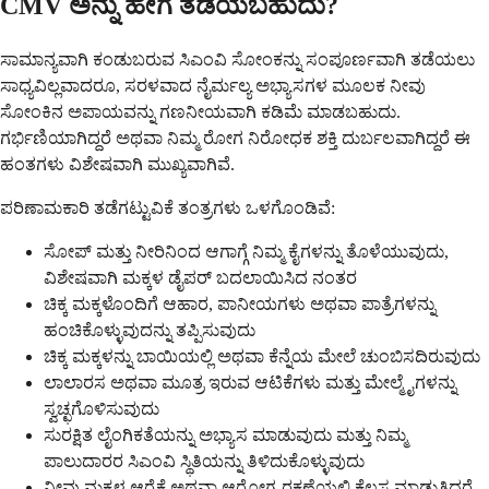
CMV ಅನ್ನು ಹೇಗೆ ತಡೆಯಬಹುದು?
ಸಾಮಾನ್ಯವಾಗಿ ಕಂಡುಬರುವ ಸಿಎಂವಿ ಸೋಂಕನ್ನು ಸಂಪೂರ್ಣವಾಗಿ ತಡೆಯಲು
ಸಾಧ್ಯವಿಲ್ಲವಾದರೂ, ಸರಳವಾದ ನೈರ್ಮಲ್ಯ ಅಭ್ಯಾಸಗಳ ಮೂಲಕ ನೀವು
ಸೋಂಕಿನ ಅಪಾಯವನ್ನು ಗಣನೀಯವಾಗಿ ಕಡಿಮೆ ಮಾಡಬಹುದು.
ಗರ್ಭಿಣಿಯಾಗಿದ್ದರೆ ಅಥವಾ ನಿಮ್ಮ ರೋಗ ನಿರೋಧಕ ಶಕ್ತಿ ದುರ್ಬಲವಾಗಿದ್ದರೆ ಈ
ಹಂತಗಳು ವಿಶೇಷವಾಗಿ ಮುಖ್ಯವಾಗಿವೆ.
ಪರಿಣಾಮಕಾರಿ ತಡೆಗಟ್ಟುವಿಕೆ ತಂತ್ರಗಳು ಒಳಗೊಂಡಿವೆ:
ಸೋಪ್ ಮತ್ತು ನೀರಿನಿಂದ ಆಗಾಗ್ಗೆ ನಿಮ್ಮ ಕೈಗಳನ್ನು ತೊಳೆಯುವುದು,
ವಿಶೇಷವಾಗಿ ಮಕ್ಕಳ ಡೈಪರ್ ಬದಲಾಯಿಸಿದ ನಂತರ
ಚಿಕ್ಕ ಮಕ್ಕಳೊಂದಿಗೆ ಆಹಾರ, ಪಾನೀಯಗಳು ಅಥವಾ ಪಾತ್ರೆಗಳನ್ನು
ಹಂಚಿಕೊಳ್ಳುವುದನ್ನು ತಪ್ಪಿಸುವುದು
ಚಿಕ್ಕ ಮಕ್ಕಳನ್ನು ಬಾಯಿಯಲ್ಲಿ ಅಥವಾ ಕೆನ್ನೆಯ ಮೇಲೆ ಚುಂಬಿಸದಿರುವುದು
ಲಾಲಾರಸ ಅಥವಾ ಮೂತ್ರ ಇರುವ ಆಟಿಕೆಗಳು ಮತ್ತು ಮೇಲ್ಮೈಗಳನ್ನು
ಸ್ವಚ್ಛಗೊಳಿಸುವುದು
ಸುರಕ್ಷಿತ ಲೈಂಗಿಕತೆಯನ್ನು ಅಭ್ಯಾಸ ಮಾಡುವುದು ಮತ್ತು ನಿಮ್ಮ
ಪಾಲುದಾರರ ಸಿಎಂವಿ ಸ್ಥಿತಿಯನ್ನು ತಿಳಿದುಕೊಳ್ಳುವುದು
ನೀವು ಮಕ್ಕಳ ಆರೈಕೆ ಅಥವಾ ಆರೋಗ್ಯ ರಕ್ಷಣೆಯಲ್ಲಿ ಕೆಲಸ ಮಾಡುತ್ತಿದ್ದರೆ