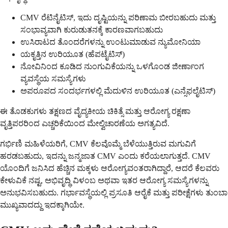
CMV ರೆಟಿನೈಟಿಸ್, ಇದು ದೃಷ್ಟಿಯನ್ನು ಪರಿಣಾಮ ಬೀರಬಹುದು ಮತ್ತು
ಸಂಭಾವ್ಯವಾಗಿ ಕುರುಡುತನಕ್ಕೆ ಕಾರಣವಾಗಬಹುದು
ಉಸಿರಾಟದ ತೊಂದರೆಗಳನ್ನು ಉಂಟುಮಾಡುವ ನ್ಯುಮೋನಿಯಾ
ಯಕೃತ್ತಿನ ಉರಿಯೂತ (ಹೆಪಟೈಟಿಸ್)
ನೋವಿನಿಂದ ಕೂಡಿದ ನುಂಗುವಿಕೆಯನ್ನು ಒಳಗೊಂಡ ಜೀರ್ಣಾಂಗ
ವ್ಯವಸ್ಥೆಯ ಸಮಸ್ಯೆಗಳು
ಅಪರೂಪದ ಸಂದರ್ಭಗಳಲ್ಲಿ ಮೆದುಳಿನ ಉರಿಯೂತ (ಎನ್ಸೆಫಲೈಟಿಸ್)
ಈ ತೊಡಕುಗಳು ತಕ್ಷಣದ ವೈದ್ಯಕೀಯ ಚಿಕಿತ್ಸೆ ಮತ್ತು ಆರೋಗ್ಯ ರಕ್ಷಣಾ
ವೃತ್ತಿಪರರಿಂದ ಎಚ್ಚರಿಕೆಯಿಂದ ಮೇಲ್ವಿಚಾರಣೆಯ ಅಗತ್ಯವಿದೆ.
ಗರ್ಭಿಣಿ ಮಹಿಳೆಯರಿಗೆ, CMV ಕೆಲವೊಮ್ಮೆ ಬೆಳೆಯುತ್ತಿರುವ ಮಗುವಿಗೆ
ಹರಡಬಹುದು, ಇದನ್ನು ಜನ್ಮಜಾತ CMV ಎಂದು ಕರೆಯಲಾಗುತ್ತದೆ. CMV
ಯೊಂದಿಗೆ ಜನಿಸಿದ ಹೆಚ್ಚಿನ ಮಕ್ಕಳು ಆರೋಗ್ಯವಂತರಾಗಿದ್ದಾರೆ, ಆದರೆ ಕೆಲವರು
ಕೇಳುವಿಕೆ ನಷ್ಟ, ಅಭಿವೃದ್ಧಿ ವಿಳಂಬ ಅಥವಾ ಇತರ ಆರೋಗ್ಯ ಸಮಸ್ಯೆಗಳನ್ನು
ಅನುಭವಿಸಬಹುದು. ಗರ್ಭಾವಸ್ಥೆಯಲ್ಲಿ ಪ್ರಸೂತಿ ಆರೈಕೆ ಮತ್ತು ಪರೀಕ್ಷೆಗಳು ತುಂಬಾ
ಮುಖ್ಯವಾದದ್ದು ಇದಕ್ಕಾಗಿಯೇ.