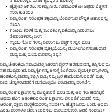
ತೆಗೆದುಕೊಳ್ಳುವುದು ಅಗತ್ಯವಿದ್ದರೆ ತೆಗೆದುಕೊಳ್ಳಿ
ಹೈಡ್ರೇಟ್ ಆಗಿರಲು ಸಾಕಷ್ಟು ನೀರು, ಗಿಡಮೂಲಿಕೆ ಟೀ ಅಥವಾ ಬೆಚ್ಚಗಿನ
ಸಾರು ಕುಡಿಯಿರಿ
ನಿಮ್ಮ ರೋಗ ನಿರೋಧಕ ಶಕ್ತಿಯನ್ನು ಬೆಂಬಲಿಸುವ ಪೌಷ್ಟಿಕ ಆಹಾರವನ್ನು
ಸೇವಿಸಿ
ಗಂಟಲು ಕೆರಳಿಕೆ ಮತ್ತು ತುಂಬಿಕೊಳ್ಳುವಿಕೆಯನ್ನು ನಿವಾರಿಸಲು
ತೇವಾಂಶಕವನ್ನು ಬಳಸಿ
ಸ್ನಾಯು ನೋವುಗಳನ್ನು ನಿವಾರಿಸಲು ಬೆಚ್ಚಗಿನ ಸ್ನಾನ ಮಾಡಿ
ನಿಮ್ಮ ರೋಗ ನಿರೋಧಕ ಪ್ರತಿಕ್ರಿಯೆಯನ್ನು ದುರ್ಬಲಗೊಳಿಸಬಹುದಾದ
ಮದ್ಯ ಮತ್ತು ಧೂಮಪಾನವನ್ನು ತಪ್ಪಿಸಿ
ನಿಮ್ಮ ಚೇತರಿಕೆಯ ಸಮಯದಲ್ಲಿ ಇತರರಿಗೆ ವೈರಸ್ ಹರಡುವುದನ್ನು ತಪ್ಪಿಸುವುದು
ಸಹ ಮುಖ್ಯವಾಗಿದೆ. ನಿಮ್ಮ ಕೈಗಳನ್ನು ಆಗಾಗ್ಗೆ ತೊಳೆಯಿರಿ, ವೈಯಕ್ತಿಕ ವಸ್ತುಗಳನ್ನು
ಹಂಚಿಕೊಳ್ಳುವುದನ್ನು ತಪ್ಪಿಸಿ ಮತ್ತು ನಿಮ್ಮ ಜ್ವರ ಕಡಿಮೆಯಾಗುವವರೆಗೆ ಮತ್ತು
ನೀವು ಚೆನ್ನಾಗಿರುವವರೆಗೆ ಮನೆಯಲ್ಲಿಯೇ ಇರುವುದನ್ನು ಪರಿಗಣಿಸಿ.
ನಿಮ್ಮ ರೋಗಲಕ್ಷಣಗಳನ್ನು ಮೇಲ್ವಿಚಾರಣೆ ಮಾಡಿ ಮತ್ತು ಅವುಗಳು ಹದಗೆಟ್ಟರೆ
ಅಥವಾ ಹೊಸ ಆತಂಕಕಾರಿ ರೋಗಲಕ್ಷಣಗಳು ಬೆಳವಣಿಗೆಯಾದರೆ ನಿಮ್ಮ
ಆರೋಗ್ಯ ರಕ್ಷಣಾ ಪೂರೈಕೆದಾರರನ್ನು ಸಂಪರ್ಕಿಸಿ. ಹೆಚ್ಚಿನ ಜನರು ಒಂದು ಅಥವಾ
ಎರಡು ವಾರಗಳಲ್ಲಿ ಚೆನ್ನಾಗಿ ಭಾವಿಸಲು ಪ್ರಾರಂಭಿಸುತ್ತಾರೆ, ಆದರೆ ಸಂಪೂರ್ಣ