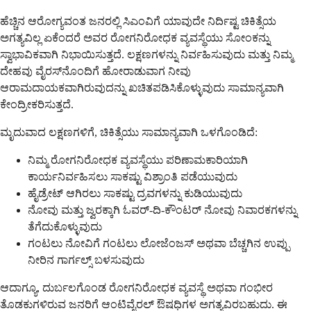
ಹೆಚ್ಚಿನ ಆರೋಗ್ಯವಂತ ಜನರಲ್ಲಿ ಸಿಎಂವಿಗೆ ಯಾವುದೇ ನಿರ್ದಿಷ್ಟ ಚಿಕಿತ್ಸೆಯ
ಅಗತ್ಯವಿಲ್ಲ ಏಕೆಂದರೆ ಅವರ ರೋಗನಿರೋಧಕ ವ್ಯವಸ್ಥೆಯು ಸೋಂಕನ್ನು
ಸ್ವಾಭಾವಿಕವಾಗಿ ನಿಭಾಯಿಸುತ್ತದೆ. ಲಕ್ಷಣಗಳನ್ನು ನಿರ್ವಹಿಸುವುದು ಮತ್ತು ನಿಮ್ಮ
ದೇಹವು ವೈರಸ್‌ನೊಂದಿಗೆ ಹೋರಾಡುವಾಗ ನೀವು
ಆರಾಮದಾಯಕವಾಗಿರುವುದನ್ನು ಖಚಿತಪಡಿಸಿಕೊಳ್ಳುವುದು ಸಾಮಾನ್ಯವಾಗಿ
ಕೇಂದ್ರೀಕರಿಸುತ್ತದೆ.
ಮೃದುವಾದ ಲಕ್ಷಣಗಳಿಗೆ, ಚಿಕಿತ್ಸೆಯು ಸಾಮಾನ್ಯವಾಗಿ ಒಳಗೊಂಡಿದೆ:
ನಿಮ್ಮ ರೋಗನಿರೋಧಕ ವ್ಯವಸ್ಥೆಯು ಪರಿಣಾಮಕಾರಿಯಾಗಿ
ಕಾರ್ಯನಿರ್ವಹಿಸಲು ಸಾಕಷ್ಟು ವಿಶ್ರಾಂತಿ ಪಡೆಯುವುದು
ಹೈಡ್ರೇಟ್ ಆಗಿರಲು ಸಾಕಷ್ಟು ದ್ರವಗಳನ್ನು ಕುಡಿಯುವುದು
ನೋವು ಮತ್ತು ಜ್ವರಕ್ಕಾಗಿ ಓವರ್-ದಿ-ಕೌಂಟರ್ ನೋವು ನಿವಾರಕಗಳನ್ನು
ತೆಗೆದುಕೊಳ್ಳುವುದು
ಗಂಟಲು ನೋವಿಗೆ ಗಂಟಲು ಲೋಜೆಂಜಸ್ ಅಥವಾ ಬೆಚ್ಚಗಿನ ಉಪ್ಪು
ನೀರಿನ ಗಾರ್ಗಲ್ಸ್ ಬಳಸುವುದು
ಆದಾಗ್ಯೂ, ದುರ್ಬಲಗೊಂಡ ರೋಗನಿರೋಧಕ ವ್ಯವಸ್ಥೆ ಅಥವಾ ಗಂಭೀರ
ತೊಡಕುಗಳಿರುವ ಜನರಿಗೆ ಆಂಟಿವೈರಲ್ ಔಷಧಿಗಳ ಅಗತ್ಯವಿರಬಹುದು. ಈ