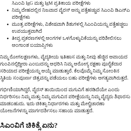
ಸಿಎಂವಿ IgG ಮತ್ತು IgM ಪ್ರತಿಕಾಯ ಪರೀಕ್ಷೆಗಳು
ನಿಮ್ಮ ದೇಹದಲ್ಲಿನ ನಿಜವಾದ ವೈರಸ್ ಅನ್ನು ಪತ್ತೆಹಚ್ಚುವ ಸಿಎಂವಿ ಡಿಎನ್‌ಎ
ಪರೀಕ್ಷೆಗಳು
ಮೂತ್ರ ಪರೀಕ್ಷೆಗಳು, ವಿಶೇಷವಾಗಿ ಶಿಶುಗಳಲ್ಲಿ ಸಿಎಂವಿಯನ್ನು ಪತ್ತೆಹಚ್ಚಲು
ಉಪಯುಕ್ತವಾಗಿದೆ
ತೀವ್ರ ಪ್ರಕರಣಗಳಲ್ಲಿ ಅಂಗಗಳ ಒಳಗೊಳ್ಳುವಿಕೆಯನ್ನು ಪರಿಶೀಲಿಸಲು
ಅಂಗಾಂಶ ಬಯಾಪ್ಸಿಗಳು
ನಿಮ್ಮ ರೋಗಲಕ್ಷಣಗಳು, ವೈದ್ಯಕೀಯ ಇತಿಹಾಸ ಮತ್ತು ನೀವು ಹೆಚ್ಚಿನ ಅಪಾಯದ
ಗುಂಪಿನಲ್ಲಿದ್ದೀರಾ ಎಂಬುದನ್ನು ಆಧರಿಸಿ ನಿಮ್ಮ ಆರೋಗ್ಯ ರಕ್ಷಣಾ ಪೂರೈಕೆದಾರ
ಸರಿಯಾದ ಪರೀಕ್ಷೆಯನ್ನು ಆಯ್ಕೆ ಮಾಡುತ್ತಾರೆ. ಕೆಲವೊಮ್ಮೆ ನಿಮ್ಮ ಸೋಂಕಿನ
ಸ್ಥಿತಿಯ ಸಂಪೂರ್ಣ ಚಿತ್ರವನ್ನು ಪಡೆಯಲು ಬಹು ಪರೀಕ್ಷೆಗಳು ಅಗತ್ಯವಾಗಿರುತ್ತದೆ.
ಗರ್ಭಿಣಿಯಾಗಿದ್ದರೆ, ವೈರಸ್ ತಾಯಿಯಿಂದ ಮಗುವಿಗೆ ಹರಡಿದೆಯೇ ಎಂದು
ನಿರ್ಧರಿಸಲು ನಿಮ್ಮ ಮತ್ತು ನಿಮ್ಮ ಮಗುವಿನ ಪರೀಕ್ಷೆಯನ್ನು ನಿಮ್ಮ ವೈದ್ಯರು ಶಿಫಾರಸು
ಮಾಡಬಹುದು. ಇದು ಚಿಕಿತ್ಸಾ ನಿರ್ಧಾರಗಳು ಮತ್ತು ಮೇಲ್ವಿಚಾರಣಾ
ಯೋಜನೆಗಳನ್ನು ಮಾರ್ಗದರ್ಶಿಸಲು ಸಹಾಯ ಮಾಡುತ್ತದೆ.
ಸಿಎಂವಿಗೆ ಚಿಕಿತ್ಸೆ ಏನು?