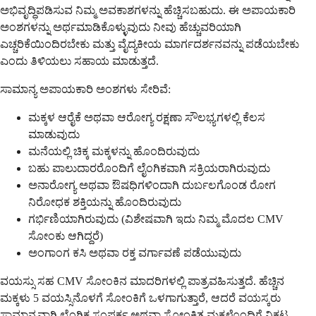
ಅಭಿವೃದ್ಧಿಪಡಿಸುವ ನಿಮ್ಮ ಅವಕಾಶಗಳನ್ನು ಹೆಚ್ಚಿಸಬಹುದು. ಈ ಅಪಾಯಕಾರಿ
ಅಂಶಗಳನ್ನು ಅರ್ಥಮಾಡಿಕೊಳ್ಳುವುದು ನೀವು ಹೆಚ್ಚುವರಿಯಾಗಿ
ಎಚ್ಚರಿಕೆಯಿಂದಿರಬೇಕು ಮತ್ತು ವೈದ್ಯಕೀಯ ಮಾರ್ಗದರ್ಶನವನ್ನು ಪಡೆಯಬೇಕು
ಎಂದು ತಿಳಿಯಲು ಸಹಾಯ ಮಾಡುತ್ತದೆ.
ಸಾಮಾನ್ಯ ಅಪಾಯಕಾರಿ ಅಂಶಗಳು ಸೇರಿವೆ:
ಮಕ್ಕಳ ಆರೈಕೆ ಅಥವಾ ಆರೋಗ್ಯ ರಕ್ಷಣಾ ಸೌಲಭ್ಯಗಳಲ್ಲಿ ಕೆಲಸ
ಮಾಡುವುದು
ಮನೆಯಲ್ಲಿ ಚಿಕ್ಕ ಮಕ್ಕಳನ್ನು ಹೊಂದಿರುವುದು
ಬಹು ಪಾಲುದಾರರೊಂದಿಗೆ ಲೈಂಗಿಕವಾಗಿ ಸಕ್ರಿಯರಾಗಿರುವುದು
ಅನಾರೋಗ್ಯ ಅಥವಾ ಔಷಧಿಗಳಿಂದಾಗಿ ದುರ್ಬಲಗೊಂಡ ರೋಗ
ನಿರೋಧಕ ಶಕ್ತಿಯನ್ನು ಹೊಂದಿರುವುದು
ಗರ್ಭಿಣಿಯಾಗಿರುವುದು (ವಿಶೇಷವಾಗಿ ಇದು ನಿಮ್ಮ ಮೊದಲ CMV
ಸೋಂಕು ಆಗಿದ್ದರೆ)
ಅಂಗಾಂಗ ಕಸಿ ಅಥವಾ ರಕ್ತ ವರ್ಗಾವಣೆ ಪಡೆಯುವುದು
ವಯಸ್ಸು ಸಹ CMV ಸೋಂಕಿನ ಮಾದರಿಗಳಲ್ಲಿ ಪಾತ್ರವಹಿಸುತ್ತದೆ. ಹೆಚ್ಚಿನ
ಮಕ್ಕಳು 5 ವಯಸ್ಸಿನೊಳಗೆ ಸೋಂಕಿಗೆ ಒಳಗಾಗುತ್ತಾರೆ, ಆದರೆ ವಯಸ್ಕರು
ಸಾಮಾನ್ಯವಾಗಿ ಲೈಂಗಿಕ ಸಂಪರ್ಕ ಅಥವಾ ಸೋಂಕಿತ ಮಕ್ಕಳೊಂದಿಗೆ ನಿಕಟ