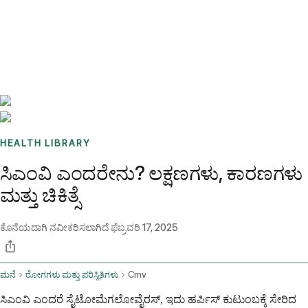
Benchmarks
Stories
FAQ
Sign up / Log in
HEALTH LIBRARY
ಸಿಎಂವಿ ಎಂದರೇನು? ಲಕ್ಷಣಗಳು, ಕಾರಣಗಳು
ಮತ್ತು ಚಿಕಿತ್ಸೆ
ಕೊನೆಯದಾಗಿ ನವೀಕರಿಸಲಾಗಿದೆ
ಫೆಬ್ರವರಿ 17, 2025
ಮನೆ
ರೋಗಗಳು ಮತ್ತು ಪರಿಸ್ಥಿತಿಗಳು
Cmv
ಸಿಎಂವಿ ಎಂದರೆ ಸೈಟೋಮೆಗಲೋವೈರಸ್, ಇದು ಹರ್ಪಿಸ್ ಕುಟುಂಬಕ್ಕೆ ಸೇರಿದ