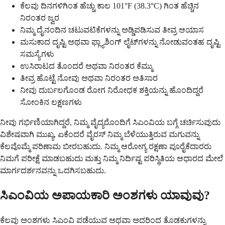
ಕೆಲವು ದಿನಗಳಿಗಿಂತ ಹೆಚ್ಚು ಕಾಲ 101°F (38.3°C) ಗಿಂತ ಹೆಚ್ಚಿನ
ನಿರಂತರ ಜ್ವರ
ನಿಮ್ಮ ದೈನಂದಿನ ಚಟುವಟಿಕೆಗಳನ್ನು ಅಡ್ಡಿಪಡಿಸುವ ತೀವ್ರ ಆಯಾಸ
ಮಸುಕಾದ ದೃಷ್ಟಿ ಅಥವಾ ಫ್ಲ್ಯಾಶಿಂಗ್ ಲೈಟ್‌ಗಳನ್ನು ನೋಡುವಂತಹ ದೃಷ್ಟಿ
ಸಮಸ್ಯೆಗಳು
ಉಸಿರಾಟದ ತೊಂದರೆ ಅಥವಾ ನಿರಂತರ ಕೆಮ್ಮು
ತೀವ್ರ ಹೊಟ್ಟೆ ನೋವು ಅಥವಾ ನಿರಂತರ ಅತಿಸಾರ
ನೀವು ದುರ್ಬಲಗೊಂಡ ರೋಗ ನಿರೋಧಕ ಶಕ್ತಿಯನ್ನು ಹೊಂದಿದ್ದರೆ
ಸೋಂಕಿನ ಲಕ್ಷಣಗಳು
ನೀವು ಗರ್ಭಿಣಿಯಾಗಿದ್ದರೆ, ನಿಮ್ಮ ವೈದ್ಯರೊಂದಿಗೆ ಸಿಎಂವಿಯ ಬಗ್ಗೆ ಚರ್ಚಿಸುವುದು
ವಿಶೇಷವಾಗಿ ಮುಖ್ಯ, ಏಕೆಂದರೆ ವೈರಸ್ ನಿಮ್ಮ ಬೆಳೆಯುತ್ತಿರುವ ಮಗುವನ್ನು
ಕೆಲವೊಮ್ಮೆ ಪರಿಣಾಮ ಬೀರಬಹುದು. ನಿಮ್ಮ ಆರೋಗ್ಯ ರಕ್ಷಣಾ ಪೂರೈಕೆದಾರರು
ನಿಮಗೆ ಪರೀಕ್ಷೆ ಮಾಡಬಹುದು ಮತ್ತು ನಿಮ್ಮ ನಿರ್ದಿಷ್ಟ ಪರಿಸ್ಥಿತಿಯ ಆಧಾರದ ಮೇಲೆ
ಮಾರ್ಗದರ್ಶನವನ್ನು ಒದಗಿಸಬಹುದು.
ಸಿಎಂವಿಯ ಅಪಾಯಕಾರಿ ಅಂಶಗಳು ಯಾವುವು?
ಕೆಲವು ಅಂಶಗಳು ಸಿಎಂವಿ ಪಡೆಯುವ ಅಥವಾ ಅದರಿಂದ ತೊಡಕುಗಳನ್ನು