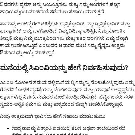
ಔಷಧಗಳು ವೈರಸ್ ಅನ್ನು ನಿಯಂತ್ರಿಸಲು ಮತ್ತು ನಿಮ್ಮ ಅಂಗಗಳಿಗೆ ಹೆಚ್ಚಿನ
ಹಾನಿಯನ್ನುಂಟುಮಾಡದಂತೆ ತಡೆಯಲು ಸಹಾಯ ಮಾಡುತ್ತದೆ.
ಸಾಮಾನ್ಯ ಆಂಟಿವೈರಲ್ ಚಿಕಿತ್ಸೆಗಳು ಗ್ಯಾನ್ಸಿಕ್ಲೋವಿರ್, ವ್ಯಾಲ್ಗ್ಯಾನ್ಸಿಕ್ಲೋವಿರ್ ಮತ್ತು
ಫಾಸ್ಕಾರ್ನೆಟ್ ಅನ್ನು ಒಳಗೊಂಡಿವೆ. ನಿಮ್ಮ ನಿರ್ದಿಷ್ಟ ಪರಿಸ್ಥಿತಿ, ನಿಮ್ಮ ಸೋಂಕಿನ
ತೀವ್ರತೆ ಮತ್ತು ನಿಮ್ಮ ಮೂತ್ರಪಿಂಡಗಳು ಮತ್ತು ಇತರ ಅಂಗಗಳು ಎಷ್ಟು ಚೆನ್ನಾಗಿ
ಕಾರ್ಯನಿರ್ವಹಿಸುತ್ತಿವೆ ಎಂಬುದರ ಆಧಾರದ ಮೇಲೆ ನಿಮ್ಮ ವೈದ್ಯರು ಉತ್ತಮ
ಔಷಧಿಯನ್ನು ಆಯ್ಕೆ ಮಾಡುತ್ತಾರೆ.
ಮನೆಯಲ್ಲಿ ಸಿಎಂವಿಯನ್ನು ಹೇಗೆ ನಿರ್ವಹಿಸುವುದು?
ಸಿಎಂವಿ ಸೋಂಕಿನ ಸಮಯದಲ್ಲಿ ಮನೆಯಲ್ಲಿ ನಿಮ್ಮನ್ನು ನೋಡಿಕೊಳ್ಳುವುದು ನಿಮ್ಮ
ರೋಗನಿರೋಧಕ ವ್ಯವಸ್ಥೆಯನ್ನು ಬೆಂಬಲಿಸುವುದು ಮತ್ತು ಯಾವುದೇ ಅಸ್ವಸ್ಥತೆಯ
ಲಕ್ಷಣಗಳನ್ನು ನಿರ್ವಹಿಸುವುದರ ಮೇಲೆ ಕೇಂದ್ರೀಕರಿಸುತ್ತದೆ. ಹೆಚ್ಚಿನ ಜನರು ಸರಳ
ಸ್ವಯಂ-ಆರೈಕೆ ಕ್ರಮಗಳು ಮತ್ತು ತಾಳ್ಮೆಯಿಂದ ಚೆನ್ನಾಗಿ ಚೇತರಿಸಿಕೊಳ್ಳುತ್ತಾರೆ.
ನೀವು ಉತ್ತಮವಾಗಿ ಭಾವಿಸಲು ಹೇಗೆ ಸಹಾಯ ಮಾಡಬಹುದು:
ಸಾಧ್ಯವಾದಷ್ಟು ವಿಶ್ರಾಂತಿ ಪಡೆಯಿರಿ, ಕೆಲಸ ಅಥವಾ ಶಾಲೆಯಿಂದ ರಜೆ