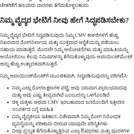
ಚೇತರಿಕೆಗೆ ಹಲವಾರು ವಾರಗಳು ತೆಗೆದುಕೊಳ್ಳಬಹುದು.
ನಿಮ್ಮ ವೈದ್ಯರ ಭೇಟಿಗೆ ನೀವು ಹೇಗೆ ಸಿದ್ಧಪಡಿಸಬೇಕು?
ನಿಮ್ಮ ವೈದ್ಯರ ಭೇಟಿಗೆ ಸಿದ್ಧಪಡಿಸುವುದು ನಿಮ್ಮ CMV ಕಾಳಜಿಗಳಿಗೆ ಹೆಚ್ಚು
ನಿಖರವಾದ ರೋಗನಿರ್ಣಯ ಮತ್ತು ಸೂಕ್ತವಾದ ಆರೈಕೆಯನ್ನು ಪಡೆಯಲು
ಸಹಾಯ ಮಾಡುತ್ತದೆ. ಮೊದಲೇ ನಿಮ್ಮ ಆಲೋಚನೆಗಳು ಮತ್ತು ಮಾಹಿತಿಯನ್ನು
ಆಯೋಜಿಸಲು ಕೆಲವು ನಿಮಿಷಗಳನ್ನು ತೆಗೆದುಕೊಳ್ಳುವುದು ಅಪಾಯಿಂಟ್‌ಮೆಂಟ್
ಅನ್ನು ಹೆಚ್ಚು ಉತ್ಪಾದಕವಾಗಿಸುತ್ತದೆ.
ನಿಮ್ಮ ಅಪಾಯಿಂಟ್‌ಮೆಂಟ್‌ಗೆ ಮುಂಚಿತವಾಗಿ, ಸಿದ್ಧಪಡಿಸುವುದನ್ನು ಪರಿಗಣಿಸಿ:
ನಿಮ್ಮ ಎಲ್ಲಾ ರೋಗಲಕ್ಷಣಗಳ ಪಟ್ಟಿ, ಅವು ಯಾವಾಗ ಪ್ರಾರಂಭವಾದವು
ಮತ್ತು ಅವು ಎಷ್ಟು ತೀವ್ರವಾಗಿವೆ ಎಂಬುದನ್ನು ಒಳಗೊಂಡಿದೆ
ಚಿಕ್ಕ ಮಕ್ಕಳು ಅಥವಾ CMV ಇರಬಹುದಾದ ಜನರೊಂದಿಗೆ ಇತ್ತೀಚಿನ
ಸಂಪರ್ಕದ ಬಗ್ಗೆ ಮಾಹಿತಿ
ನಿಮ್ಮ ವೈದ್ಯಕೀಯ ಇತಿಹಾಸ, ವಿಶೇಷವಾಗಿ ನಿಮ್ಮ ರೋಗ ನಿರೋಧಕ
ವ್ಯವಸ್ಥೆಯನ್ನು ಪರಿಣಾಮ ಬೀರುವ ಯಾವುದೇ ಪರಿಸ್ಥಿತಿಗಳು
ನೀವು ಪ್ರಸ್ತುತ ತೆಗೆದುಕೊಳ್ಳುತ್ತಿರುವ ಎಲ್ಲಾ ಔಷಧಗಳು ಮತ್ತು ಪೂರಕಗಳ