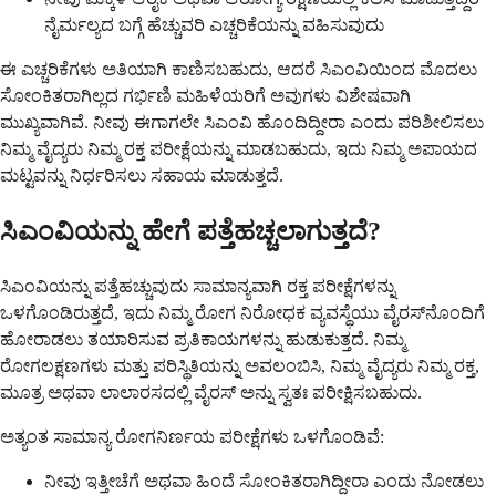
ನೈರ್ಮಲ್ಯದ ಬಗ್ಗೆ ಹೆಚ್ಚುವರಿ ಎಚ್ಚರಿಕೆಯನ್ನು ವಹಿಸುವುದು
ಈ ಎಚ್ಚರಿಕೆಗಳು ಅತಿಯಾಗಿ ಕಾಣಿಸಬಹುದು, ಆದರೆ ಸಿಎಂವಿಯಿಂದ ಮೊದಲು
ಸೋಂಕಿತರಾಗಿಲ್ಲದ ಗರ್ಭಿಣಿ ಮಹಿಳೆಯರಿಗೆ ಅವುಗಳು ವಿಶೇಷವಾಗಿ
ಮುಖ್ಯವಾಗಿವೆ. ನೀವು ಈಗಾಗಲೇ ಸಿಎಂವಿ ಹೊಂದಿದ್ದೀರಾ ಎಂದು ಪರಿಶೀಲಿಸಲು
ನಿಮ್ಮ ವೈದ್ಯರು ನಿಮ್ಮ ರಕ್ತ ಪರೀಕ್ಷೆಯನ್ನು ಮಾಡಬಹುದು, ಇದು ನಿಮ್ಮ ಅಪಾಯದ
ಮಟ್ಟವನ್ನು ನಿರ್ಧರಿಸಲು ಸಹಾಯ ಮಾಡುತ್ತದೆ.
ಸಿಎಂವಿಯನ್ನು ಹೇಗೆ ಪತ್ತೆಹಚ್ಚಲಾಗುತ್ತದೆ?
ಸಿಎಂವಿಯನ್ನು ಪತ್ತೆಹಚ್ಚುವುದು ಸಾಮಾನ್ಯವಾಗಿ ರಕ್ತ ಪರೀಕ್ಷೆಗಳನ್ನು
ಒಳಗೊಂಡಿರುತ್ತದೆ, ಇದು ನಿಮ್ಮ ರೋಗ ನಿರೋಧಕ ವ್ಯವಸ್ಥೆಯು ವೈರಸ್‌ನೊಂದಿಗೆ
ಹೋರಾಡಲು ತಯಾರಿಸುವ ಪ್ರತಿಕಾಯಗಳನ್ನು ಹುಡುಕುತ್ತದೆ. ನಿಮ್ಮ
ರೋಗಲಕ್ಷಣಗಳು ಮತ್ತು ಪರಿಸ್ಥಿತಿಯನ್ನು ಅವಲಂಬಿಸಿ, ನಿಮ್ಮ ವೈದ್ಯರು ನಿಮ್ಮ ರಕ್ತ,
ಮೂತ್ರ ಅಥವಾ ಲಾಲಾರಸದಲ್ಲಿ ವೈರಸ್ ಅನ್ನು ಸ್ವತಃ ಪರೀಕ್ಷಿಸಬಹುದು.
ಅತ್ಯಂತ ಸಾಮಾನ್ಯ ರೋಗನಿರ್ಣಯ ಪರೀಕ್ಷೆಗಳು ಒಳಗೊಂಡಿವೆ:
ನೀವು ಇತ್ತೀಚೆಗೆ ಅಥವಾ ಹಿಂದೆ ಸೋಂಕಿತರಾಗಿದ್ದೀರಾ ಎಂದು ನೋಡಲು