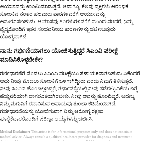
ಆಯಾಸವನ್ನು ಉಂಟುಮಾಡುತ್ತದೆ. ಆದಾಗ್ಯೂ, ಕೆಲವು ವ್ಯಕ್ತಿಗಳು ಆರಂಭಿಕ
ಸೋಂಕಿನ ನಂತರ ಹಲವಾರು ವಾರಗಳವರೆಗೆ ಆಯಾಸವನ್ನು
ಅನುಭವಿಸಬಹುದು. ಆಯಾಸವು ತಿಂಗಳುಗಳವರೆಗೆ ಮುಂದುವರಿದರೆ, ನಿಮ್ಮ
ವೈದ್ಯರೊಂದಿಗೆ ಇತರ ಸಂಭವನೀಯ ಕಾರಣಗಳನ್ನು ಚರ್ಚಿಸುವುದು
ಯೋಗ್ಯವಾಗಿದೆ.
ನಾನು ಗರ್ಭಿಣಿಯಾಗಲು ಯೋಜಿಸುತ್ತಿದ್ದರೆ ಸಿಎಂವಿ ಪರೀಕ್ಷೆ
ಮಾಡಿಸಿಕೊಳ್ಳಬೇಕೇ?
ಗರ್ಭಧಾರಣೆಗೆ ಮೊದಲು ಸಿಎಂವಿ ಪರೀಕ್ಷೆಯು ಸಹಾಯಕವಾಗಬಹುದು ಏಕೆಂದರೆ
ಅದು ನೀವು ಮೊದಲು ಸೋಂಕಿಗೆ ಒಳಗಾಗಿದ್ದೀರಾ ಎಂದು ನಿಮಗೆ ತಿಳಿಸುತ್ತದೆ.
ನೀವು ಸಿಎಂವಿ ಹೊಂದಿಲ್ಲದಿದ್ದರೆ, ಗರ್ಭಾವಸ್ಥೆಯಲ್ಲಿ ನೀವು ತಡೆಗಟ್ಟುವಿಕೆಯ ಬಗ್ಗೆ
ಹೆಚ್ಚುವರಿಯಾಗಿ ಜಾಗರೂಕರಾಗಿರಬೇಕು. ನೀವು ಅದನ್ನು ಹೊಂದಿದ್ದರೆ, ಅದನ್ನು
ನಿಮ್ಮ ಮಗುವಿಗೆ ರವಾನಿಸುವ ಅಪಾಯವು ತುಂಬಾ ಕಡಿಮೆಯಾಗಿದೆ.
ಗರ್ಭಧಾರಣೆಯನ್ನು ಯೋಜಿಸುವಾಗ ನಿಮ್ಮ ಆರೋಗ್ಯ ರಕ್ಷಣಾ
ಪೂರೈಕೆದಾರರೊಂದಿಗೆ ಪರೀಕ್ಷಾ ಆಯ್ಕೆಗಳನ್ನು ಚರ್ಚಿಸಿ.
Medical Disclaimer:
This article is for informational purposes only and does not constitute
medical advice. Always consult a qualified healthcare provider for diagnosis and treatment