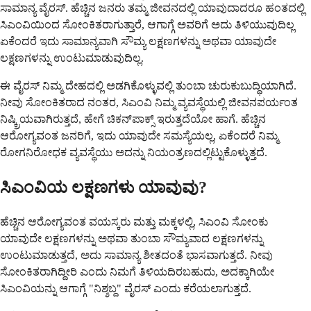
ಸಾಮಾನ್ಯ ವೈರಸ್. ಹೆಚ್ಚಿನ ಜನರು ತಮ್ಮ ಜೀವನದಲ್ಲಿ ಯಾವುದಾದರೂ ಹಂತದಲ್ಲಿ
ಸಿಎಂವಿಯಿಂದ ಸೋಂಕಿತರಾಗುತ್ತಾರೆ, ಆಗಾಗ್ಗೆ ಅವರಿಗೆ ಅದು ತಿಳಿಯುವುದಿಲ್ಲ
ಏಕೆಂದರೆ ಇದು ಸಾಮಾನ್ಯವಾಗಿ ಸೌಮ್ಯ ಲಕ್ಷಣಗಳನ್ನು ಅಥವಾ ಯಾವುದೇ
ಲಕ್ಷಣಗಳನ್ನು ಉಂಟುಮಾಡುವುದಿಲ್ಲ.
ಈ ವೈರಸ್ ನಿಮ್ಮ ದೇಹದಲ್ಲಿ ಅಡಗಿಕೊಳ್ಳುವಲ್ಲಿ ತುಂಬಾ ಚುರುಕುಬುದ್ಧಿಯಾಗಿದೆ.
ನೀವು ಸೋಂಕಿತರಾದ ನಂತರ, ಸಿಎಂವಿ ನಿಮ್ಮ ವ್ಯವಸ್ಥೆಯಲ್ಲಿ ಜೀವನಪರ್ಯಂತ
ನಿಷ್ಕ್ರಿಯವಾಗಿರುತ್ತದೆ, ಹೇಗೆ ಚಿಕನ್‌ಪಾಕ್ಸ್ ಇರುತ್ತದೆಯೋ ಹಾಗೆ. ಹೆಚ್ಚಿನ
ಆರೋಗ್ಯವಂತ ಜನರಿಗೆ, ಇದು ಯಾವುದೇ ಸಮಸ್ಯೆಯಲ್ಲ, ಏಕೆಂದರೆ ನಿಮ್ಮ
ರೋಗನಿರೋಧಕ ವ್ಯವಸ್ಥೆಯು ಅದನ್ನು ನಿಯಂತ್ರಣದಲ್ಲಿಟ್ಟುಕೊಳ್ಳುತ್ತದೆ.
ಸಿಎಂವಿಯ ಲಕ್ಷಣಗಳು ಯಾವುವು?
ಹೆಚ್ಚಿನ ಆರೋಗ್ಯವಂತ ವಯಸ್ಕರು ಮತ್ತು ಮಕ್ಕಳಲ್ಲಿ, ಸಿಎಂವಿ ಸೋಂಕು
ಯಾವುದೇ ಲಕ್ಷಣಗಳನ್ನು ಅಥವಾ ತುಂಬಾ ಸೌಮ್ಯವಾದ ಲಕ್ಷಣಗಳನ್ನು
ಉಂಟುಮಾಡುತ್ತದೆ, ಅದು ಸಾಮಾನ್ಯ ಶೀತದಂತೆ ಭಾಸವಾಗುತ್ತದೆ. ನೀವು
ಸೋಂಕಿತರಾಗಿದ್ದೀರಿ ಎಂದು ನಿಮಗೆ ತಿಳಿಯದಿರಬಹುದು, ಅದಕ್ಕಾಗಿಯೇ
ಸಿಎಂವಿಯನ್ನು ಆಗಾಗ್ಗೆ "ನಿಶ್ಶಬ್ದ" ವೈರಸ್ ಎಂದು ಕರೆಯಲಾಗುತ್ತದೆ.