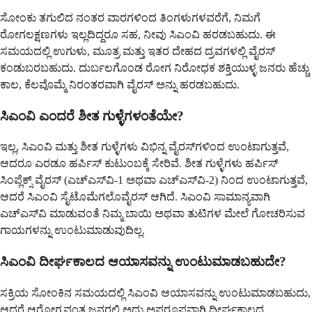
ಸೋಂಕು ತಗುಲಿದ ನಂತರ ವಾರಗಳಿಂದ ತಿಂಗಳುಗಳವರೆಗೆ, ನಿಮಗೆ
ರೋಗಲಕ್ಷಣಗಳು ಇಲ್ಲದಿದ್ದರೂ ಸಹ, ನೀವು ಸಿಎಂವಿ ಹರಡಬಹುದು. ಈ
ಸಮಯದಲ್ಲಿ ಉಗುಳು, ಮೂತ್ರ ಮತ್ತು ಇತರ ದೇಹದ ದ್ರವಗಳಲ್ಲಿ ವೈರಸ್
ಕಂಡುಬರಬಹುದು. ದುರ್ಬಲಗೊಂಡ ರೋಗ ನಿರೋಧಕ ಶಕ್ತಿಯುಳ್ಳ ಜನರು ಹೆಚ್ಚು
ಕಾಲ, ಕೆಲವೊಮ್ಮೆ ನಿರಂತರವಾಗಿ ವೈರಸ್ ಅನ್ನು ಹರಡಬಹುದು.
ಸಿಎಂವಿ ಎಂದರೆ ಶೀತ ಗುಳ್ಳೆಗಳಂತೆಯೇ?
ಇಲ್ಲ, ಸಿಎಂವಿ ಮತ್ತು ಶೀತ ಗುಳ್ಳೆಗಳು ವಿಭಿನ್ನ ವೈರಸ್‌ಗಳಿಂದ ಉಂಟಾಗುತ್ತವೆ,
ಆದರೂ ಎರಡೂ ಹರ್ಪಿಸ್ ಕುಟುಂಬಕ್ಕೆ ಸೇರಿವೆ. ಶೀತ ಗುಳ್ಳೆಗಳು ಹರ್ಪಿಸ್
ಸಿಂಪ್ಲೆಕ್ಸ್ ವೈರಸ್ (ಎಚ್‌ಎಸ್‌ವಿ-1 ಅಥವಾ ಎಚ್‌ಎಸ್‌ವಿ-2) ನಿಂದ ಉಂಟಾಗುತ್ತವೆ,
ಆದರೆ ಸಿಎಂವಿ ಸೈಟೊಮೆಗಲೊವೈರಸ್ ಆಗಿದೆ. ಸಿಎಂವಿ ಸಾಮಾನ್ಯವಾಗಿ
ಎಚ್‌ಎಸ್‌ವಿ ಮಾಡುವಂತೆ ನಿಮ್ಮ ಬಾಯಿ ಅಥವಾ ತುಟಿಗಳ ಮೇಲೆ ಗೋಚರಿಸುವ
ಗಾಯಗಳನ್ನು ಉಂಟುಮಾಡುವುದಿಲ್ಲ.
ಸಿಎಂವಿ ದೀರ್ಘಕಾಲದ ಆಯಾಸವನ್ನು ಉಂಟುಮಾಡಬಹುದೇ?
ಸಕ್ರಿಯ ಸೋಂಕಿನ ಸಮಯದಲ್ಲಿ ಸಿಎಂವಿ ಆಯಾಸವನ್ನು ಉಂಟುಮಾಡಬಹುದು,
ಆದರೆ ಆರೋಗ್ಯವಂತ ಜನರಲ್ಲಿ ಅದು ಅಪರೂಪವಾಗಿ ದೀರ್ಘಕಾಲದ