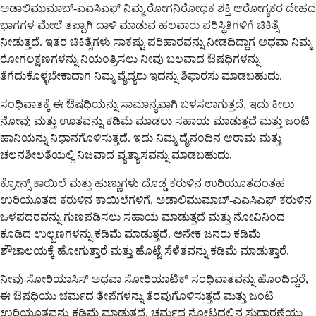
ಅಡಾಲಿಮುಮಾಬ್-ಎಎಸಿಎಫ್ ನಿಮ್ಮ ರೋಗನಿರೋಧಕ ಶಕ್ತಿ ಆರೋಗ್ಯಕರ ದೇಹದ
ಭಾಗಗಳ ಮೇಲೆ ತಪ್ಪಾಗಿ ದಾಳಿ ಮಾಡುವ ಹಲವಾರು ಪರಿಸ್ಥಿತಿಗಳಿಗೆ ಚಿಕಿತ್ಸೆ
ನೀಡುತ್ತದೆ. ಇತರ ಚಿಕಿತ್ಸೆಗಳು ಸಾಕಷ್ಟು ಪರಿಹಾರವನ್ನು ನೀಡದಿದ್ದಾಗ ಅಥವಾ ನಿಮ್ಮ
ರೋಗಲಕ್ಷಣಗಳನ್ನು ನಿಯಂತ್ರಿಸಲು ನೀವು ಬಲವಾದ ಔಷಧಿಗಳನ್ನು
ತೆಗೆದುಕೊಳ್ಳಬೇಕಾದಾಗ ನಿಮ್ಮ ವೈದ್ಯರು ಇದನ್ನು ಶಿಫಾರಸು ಮಾಡಬಹುದು.
ಸಂಧಿವಾತಕ್ಕೆ ಈ ಔಷಧಿಯನ್ನು ಸಾಮಾನ್ಯವಾಗಿ ಬಳಸಲಾಗುತ್ತದೆ, ಇದು ಕೀಲು
ನೋವು ಮತ್ತು ಊತವನ್ನು ಕಡಿಮೆ ಮಾಡಲು ಸಹಾಯ ಮಾಡುತ್ತದೆ ಮತ್ತು ಜಂಟಿ
ಹಾನಿಯನ್ನು ನಿಧಾನಗೊಳಿಸುತ್ತದೆ. ಇದು ನಿಮ್ಮ ದೈನಂದಿನ ಆರಾಮ ಮತ್ತು
ಚಲನಶೀಲತೆಯಲ್ಲಿ ನಿಜವಾದ ವ್ಯತ್ಯಾಸವನ್ನು ಮಾಡಬಹುದು.
ಕ್ರೋನ್ಸ್ ಕಾಯಿಲೆ ಮತ್ತು ಹುಣ್ಣುಗಳು ದೊಡ್ಡ ಕರುಳಿನ ಉರಿಯೂತದಂತಹ
ಉರಿಯೂತದ ಕರುಳಿನ ಕಾಯಿಲೆಗಳಿಗೆ, ಅಡಾಲಿಮುಮಾಬ್-ಎಎಸಿಎಫ್ ಕರುಳಿನ
ಒಳಪದರವನ್ನು ಗುಣಪಡಿಸಲು ಸಹಾಯ ಮಾಡುತ್ತದೆ ಮತ್ತು ನೋವಿನಿಂದ
ಕೂಡಿದ ಉಲ್ಬಣಗಳನ್ನು ಕಡಿಮೆ ಮಾಡುತ್ತದೆ. ಅನೇಕ ಜನರು ಕಡಿಮೆ
ಶೌಚಾಲಯಕ್ಕೆ ಹೋಗುತ್ತಾರೆ ಮತ್ತು ಹೊಟ್ಟೆ ಸೆಳೆತವನ್ನು ಕಡಿಮೆ ಮಾಡುತ್ತಾರೆ.
ನೀವು ಸೋರಿಯಾಸಿಸ್ ಅಥವಾ ಸೋರಿಯಾಟಿಕ್ ಸಂಧಿವಾತವನ್ನು ಹೊಂದಿದ್ದರೆ,
ಈ ಔಷಧಿಯು ಚರ್ಮದ ತೇಪೆಗಳನ್ನು ತೆರವುಗೊಳಿಸುತ್ತದೆ ಮತ್ತು ಜಂಟಿ
ಉರಿಯೂತವನ್ನು ಕಡಿಮೆ ಮಾಡುತ್ತದೆ. ಚರ್ಮದ ನೋಟದಲ್ಲಿನ ಸುಧಾರಣೆಯು