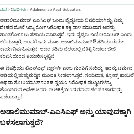
ಮನೆ
ಔಷಧಿಗಳು
Adalimumab Aacf Subcutaneous Route
ಅಡಾಲಿಮುಮಾಬ್-ಎಎಸಿಎಫ್ ಒಂದು ವೈದ್ಯಕೀಯ ಔಷಧಿಯಾಗಿದ್ದು, ನಿಮ್ಮ
ದೇಹದ ಮೇಲೆ ನಿಮ್ಮ ರೋಗನಿರೋಧಕ ಶಕ್ತಿ ದಾಳಿ ಮಾಡಿದಾಗ ಅದನ್ನು
ಶಾಂತಗೊಳಿಸಲು ಸಹಾಯ ಮಾಡುತ್ತದೆ. ಇದು ವೈದ್ಯರು ಬಯೋಸಿಮಿಲರ್ ಎಂದು
ಕರೆಯುತ್ತಾರೆ, ಅಂದರೆ ಇದು ಮೂಲ ಅಡಾಲಿಮುಮಾಬ್ ಔಷಧಿಯಂತೆಯೇ
ಕಾರ್ಯನಿರ್ವಹಿಸುತ್ತದೆ, ಆದರೆ ಕಡಿಮೆ ಬೆಲೆಯಲ್ಲಿ ಚಿಕಿತ್ಸೆ ನೀಡಲು ಬೇರೆ
ಕಂಪನಿಯಿಂದ ತಯಾರಿಸಲ್ಪಟ್ಟಿದೆ.
ಈ ಔಷಧಿಯು ಟಿಎನ್ಎಫ್ ಬ್ಲಾಕರ್ಸ್ ಎಂಬ ಗುಂಪಿಗೆ ಸೇರಿದ್ದು, ಇದನ್ನು ಚರ್ಮದ
ಅಡಿಯಲ್ಲಿ ಚುಚ್ಚುಮದ್ದಿನ ಮೂಲಕ ನೀಡಲಾಗುತ್ತದೆ. ಸಂಧಿವಾತ, ಕ್ರೋನ್ಸ್ ಕಾಯಿಲೆ
ಅಥವಾ ಸೋರಿಯಾಸಿಸ್‌ನಂತಹ ಸ್ವಯಂ ನಿರೋಧಕ ಪರಿಸ್ಥಿತಿಗಳನ್ನು
ಹೊಂದಿರುವ ಅನೇಕ ಜನರು ಈ ಚಿಕಿತ್ಸೆಯಿಂದ ಗಮನಾರ್ಹ ಪರಿಹಾರವನ್ನು
ಪಡೆಯುತ್ತಾರೆ.
ಅಡಾಲಿಮುಮಾಬ್-ಎಎಸಿಎಫ್ ಅನ್ನು ಯಾವುದಕ್ಕಾಗಿ
ಬಳಸಲಾಗುತ್ತದೆ?