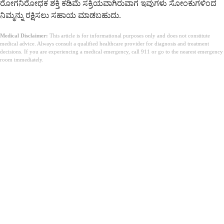
ರೋಗನಿರೋಧಕ ಶಕ್ತಿ ಕಡಿಮೆ ಸಕ್ರಿಯವಾಗಿರುವಾಗ ಇವುಗಳು ಸೋಂಕುಗಳಿಂದ
ನಿಮ್ಮನ್ನು ರಕ್ಷಿಸಲು ಸಹಾಯ ಮಾಡಬಹುದು.
Medical Disclaimer:
This article is for informational purposes only and does not constitute
medical advice. Always consult a qualified healthcare provider for diagnosis and treatment
decisions. If you are experiencing a medical emergency, call 911 or go to the nearest emergency
room immediately.