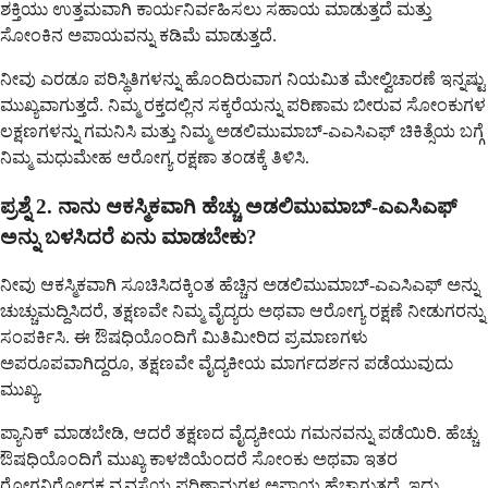
ಶಕ್ತಿಯು ಉತ್ತಮವಾಗಿ ಕಾರ್ಯನಿರ್ವಹಿಸಲು ಸಹಾಯ ಮಾಡುತ್ತದೆ ಮತ್ತು
ಸೋಂಕಿನ ಅಪಾಯವನ್ನು ಕಡಿಮೆ ಮಾಡುತ್ತದೆ.
ನೀವು ಎರಡೂ ಪರಿಸ್ಥಿತಿಗಳನ್ನು ಹೊಂದಿರುವಾಗ ನಿಯಮಿತ ಮೇಲ್ವಿಚಾರಣೆ ಇನ್ನಷ್ಟು
ಮುಖ್ಯವಾಗುತ್ತದೆ. ನಿಮ್ಮ ರಕ್ತದಲ್ಲಿನ ಸಕ್ಕರೆಯನ್ನು ಪರಿಣಾಮ ಬೀರುವ ಸೋಂಕುಗಳ
ಲಕ್ಷಣಗಳನ್ನು ಗಮನಿಸಿ ಮತ್ತು ನಿಮ್ಮ ಅಡಲಿಮುಮಾಬ್-ಎಎಸಿಎಫ್ ಚಿಕಿತ್ಸೆಯ ಬಗ್ಗೆ
ನಿಮ್ಮ ಮಧುಮೇಹ ಆರೋಗ್ಯ ರಕ್ಷಣಾ ತಂಡಕ್ಕೆ ತಿಳಿಸಿ.
ಪ್ರಶ್ನೆ 2. ನಾನು ಆಕಸ್ಮಿಕವಾಗಿ ಹೆಚ್ಚು ಅಡಲಿಮುಮಾಬ್-ಎಎಸಿಎಫ್
ಅನ್ನು ಬಳಸಿದರೆ ಏನು ಮಾಡಬೇಕು?
ನೀವು ಆಕಸ್ಮಿಕವಾಗಿ ಸೂಚಿಸಿದಕ್ಕಿಂತ ಹೆಚ್ಚಿನ ಅಡಲಿಮುಮಾಬ್-ಎಎಸಿಎಫ್ ಅನ್ನು
ಚುಚ್ಚುಮದ್ದಿಸಿದರೆ, ತಕ್ಷಣವೇ ನಿಮ್ಮ ವೈದ್ಯರು ಅಥವಾ ಆರೋಗ್ಯ ರಕ್ಷಣೆ ನೀಡುಗರನ್ನು
ಸಂಪರ್ಕಿಸಿ. ಈ ಔಷಧಿಯೊಂದಿಗೆ ಮಿತಿಮೀರಿದ ಪ್ರಮಾಣಗಳು
ಅಪರೂಪವಾಗಿದ್ದರೂ, ತಕ್ಷಣವೇ ವೈದ್ಯಕೀಯ ಮಾರ್ಗದರ್ಶನ ಪಡೆಯುವುದು
ಮುಖ್ಯ.
ಪ್ಯಾನಿಕ್ ಮಾಡಬೇಡಿ, ಆದರೆ ತಕ್ಷಣದ ವೈದ್ಯಕೀಯ ಗಮನವನ್ನು ಪಡೆಯಿರಿ. ಹೆಚ್ಚು
ಔಷಧಿಯೊಂದಿಗೆ ಮುಖ್ಯ ಕಾಳಜಿಯೆಂದರೆ ಸೋಂಕು ಅಥವಾ ಇತರ
ರೋಗನಿರೋಧಕ ವ್ಯವಸ್ಥೆಯ ಪರಿಣಾಮಗಳ ಅಪಾಯ ಹೆಚ್ಚಾಗುತ್ತದೆ, ಇದು