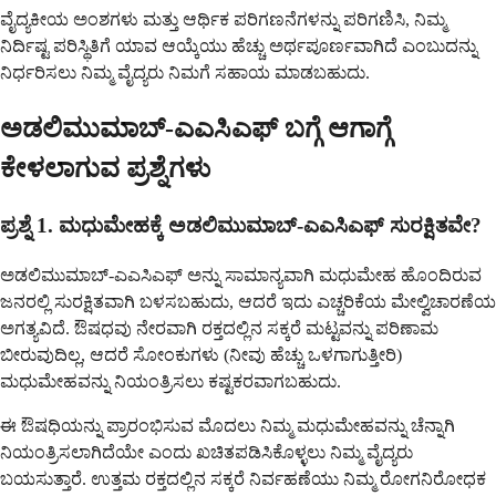
ವೈದ್ಯಕೀಯ ಅಂಶಗಳು ಮತ್ತು ಆರ್ಥಿಕ ಪರಿಗಣನೆಗಳನ್ನು ಪರಿಗಣಿಸಿ, ನಿಮ್ಮ
ನಿರ್ದಿಷ್ಟ ಪರಿಸ್ಥಿತಿಗೆ ಯಾವ ಆಯ್ಕೆಯು ಹೆಚ್ಚು ಅರ್ಥಪೂರ್ಣವಾಗಿದೆ ಎಂಬುದನ್ನು
ನಿರ್ಧರಿಸಲು ನಿಮ್ಮ ವೈದ್ಯರು ನಿಮಗೆ ಸಹಾಯ ಮಾಡಬಹುದು.
ಅಡಲಿಮುಮಾಬ್-ಎಎಸಿಎಫ್ ಬಗ್ಗೆ ಆಗಾಗ್ಗೆ
ಕೇಳಲಾಗುವ ಪ್ರಶ್ನೆಗಳು
ಪ್ರಶ್ನೆ 1. ಮಧುಮೇಹಕ್ಕೆ ಅಡಲಿಮುಮಾಬ್-ಎಎಸಿಎಫ್ ಸುರಕ್ಷಿತವೇ?
ಅಡಲಿಮುಮಾಬ್-ಎಎಸಿಎಫ್ ಅನ್ನು ಸಾಮಾನ್ಯವಾಗಿ ಮಧುಮೇಹ ಹೊಂದಿರುವ
ಜನರಲ್ಲಿ ಸುರಕ್ಷಿತವಾಗಿ ಬಳಸಬಹುದು, ಆದರೆ ಇದು ಎಚ್ಚರಿಕೆಯ ಮೇಲ್ವಿಚಾರಣೆಯ
ಅಗತ್ಯವಿದೆ. ಔಷಧವು ನೇರವಾಗಿ ರಕ್ತದಲ್ಲಿನ ಸಕ್ಕರೆ ಮಟ್ಟವನ್ನು ಪರಿಣಾಮ
ಬೀರುವುದಿಲ್ಲ, ಆದರೆ ಸೋಂಕುಗಳು (ನೀವು ಹೆಚ್ಚು ಒಳಗಾಗುತ್ತೀರಿ)
ಮಧುಮೇಹವನ್ನು ನಿಯಂತ್ರಿಸಲು ಕಷ್ಟಕರವಾಗಬಹುದು.
ಈ ಔಷಧಿಯನ್ನು ಪ್ರಾರಂಭಿಸುವ ಮೊದಲು ನಿಮ್ಮ ಮಧುಮೇಹವನ್ನು ಚೆನ್ನಾಗಿ
ನಿಯಂತ್ರಿಸಲಾಗಿದೆಯೇ ಎಂದು ಖಚಿತಪಡಿಸಿಕೊಳ್ಳಲು ನಿಮ್ಮ ವೈದ್ಯರು
ಬಯಸುತ್ತಾರೆ. ಉತ್ತಮ ರಕ್ತದಲ್ಲಿನ ಸಕ್ಕರೆ ನಿರ್ವಹಣೆಯು ನಿಮ್ಮ ರೋಗನಿರೋಧಕ