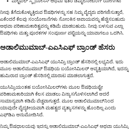
ಮಲ್ಟಿಪಲ್ ಸ್ಕ್ಲೆರೋಸಿಸ್ ಅಥವಾ ಇತರ ಡೆಮೈಲಿನೇಟಿಂಗ್ ರೋಗಗಳು
ನೀವು ತೆಗೆದುಕೊಳ್ಳುತ್ತಿರುವ ಔಷಧಿಗಳನ್ನು ಸಹ ನಿಮ್ಮ ವೈದ್ಯರು ಪರಿಗಣಿಸುತ್ತಾರೆ,
ಏಕೆಂದರೆ ಕೆಲವು ಸಂಯೋಜನೆಗಳು ಸೋಂಕಿನ ಅಪಾಯವನ್ನು ಹೆಚ್ಚಿಸಬಹುದು
ಅಥವಾ ಪರಿಣಾಮಕಾರಿತ್ವವನ್ನು ಕಡಿಮೆ ಮಾಡಬಹುದು. ನೀವು ಬಳಸುವ ಎಲ್ಲಾ
ಔಷಧಿಗಳು ಮತ್ತು ಪೂರಕಗಳ ಸಂಪೂರ್ಣ ಪಟ್ಟಿಯನ್ನು ಯಾವಾಗಲೂ ಒದಗಿಸಿ.
ಅಡಾಲಿಮುಮಾಬ್-ಎಎಸಿಎಫ್ ಬ್ರಾಂಡ್ ಹೆಸರು
ಅಡಾಲಿಮುಮಾಬ್-ಎಎಸಿಎಫ್ ಯುಸಿಮ್ರಿ ಬ್ರಾಂಡ್ ಹೆಸರಿನಲ್ಲಿ ಲಭ್ಯವಿದೆ. ಇದು
ಮೂಲ ಅಡಾಲಿಮುಮಾಬ್ ಔಷಧಿಯ ಬಯೋಸಿಮಿಲರ್ ಆವೃತ್ತಿಯಾಗಿದೆ, ಇದನ್ನು
ಹುಮಿರಾದ ಬ್ರಾಂಡ್ ಹೆಸರಿನಲ್ಲಿ ಮಾರಾಟ ಮಾಡಲಾಗುತ್ತದೆ.
ಯುಸಿಮ್ರಿಯಂತಹ ಬಯೋಸಿಮಿಲರ್‌ಗಳು ಮೂಲ ಔಷಧಿಯಷ್ಟೇ
ಪರಿಣಾಮಕಾರಿಯಾಗಿ ಕೆಲಸ ಮಾಡಲು ವಿನ್ಯಾಸಗೊಳಿಸಲಾಗಿದೆ ಆದರೆ
ಸಾಮಾನ್ಯವಾಗಿ ಕಡಿಮೆ ವೆಚ್ಚವಾಗುತ್ತದೆ. ಮೂಲ ಅಡಾಲಿಮುಮಾಬ್‌ನಿಂದ
ಯಾವುದೇ ವೈದ್ಯಕೀಯವಾಗಿ ಮಹತ್ವದ ವ್ಯತ್ಯಾಸಗಳನ್ನು ಹೊಂದಿಲ್ಲ ಎಂದು
ಎಫ್‌ಡಿಎ ಅನುಮೋದಿಸಿದೆ.
ನಿಮ್ಮ ಔಷಧಾಲಯವು ಇದನ್ನು ಅಡಾಲಿಮುಮಾಬ್-ಎಎಸಿಎಫ್ ಅಥವಾ ಯುಸಿಮ್ರಿ