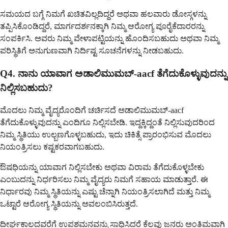
ಸಮಯದ ಬಗ್ಗೆ ನಿಮಗೆ ಖಚಿತವಿಲ್ಲದಿದ್ದರೆ ಅಥವಾ ಹಲವಾರು ಡೋಸ್ಗಳನ್ನು
ತಪ್ಪಿಸಿಕೊಂಡಿದ್ದರೆ, ಮಾರ್ಗದರ್ಶನಕ್ಕಾಗಿ ನಿಮ್ಮ ಆರೋಗ್ಯ ಪೂರೈಕೆದಾರರನ್ನು
ಸಂಪರ್ಕಿಸಿ. ಅವರು ನಿಮ್ಮ ವೇಳಾಪಟ್ಟಿಯನ್ನು ಹೊಂದಿಸಬಹುದು ಅಥವಾ ನಿಮ್ಮ
ಪರಿಸ್ಥಿತಿಗೆ ಅನುಗುಣವಾಗಿ ನಿರ್ದಿಷ್ಟ ಸೂಚನೆಗಳನ್ನು ನೀಡಬಹುದು.
Q4. ನಾನು ಯಾವಾಗ ಅಡಾಲಿಮುಮಬ್-aacf ತೆಗೆದುಕೊಳ್ಳುವುದನ್ನು
ನಿಲ್ಲಿಸಬಹುದು?
ಮೊದಲು ನಿಮ್ಮ ವೈದ್ಯರೊಂದಿಗೆ ಚರ್ಚಿಸದೆ ಅಡಾಲಿಮುಮಬ್-aacf
ತೆಗೆದುಕೊಳ್ಳುವುದನ್ನು ಎಂದಿಗೂ ನಿಲ್ಲಿಸಬೇಡಿ. ಇದ್ದಕ್ಕಿದ್ದಂತೆ ನಿಲ್ಲಿಸುವುದರಿಂದ
ನಿಮ್ಮ ಸ್ಥಿತಿಯು ಉಲ್ಬಣಗೊಳ್ಳಬಹುದು, ಇದು ಚಿಕಿತ್ಸೆ ಪ್ರಾರಂಭಿಸುವ ಮೊದಲು
ನಿಯಂತ್ರಿಸಲು ಕಷ್ಟಕರವಾಗಬಹುದು.
ಔಷಧಿಯನ್ನು ಯಾವಾಗ ನಿಲ್ಲಿಸಬೇಕು ಅಥವಾ ವಿರಾಮ ತೆಗೆದುಕೊಳ್ಳಬೇಕು
ಎಂಬುದನ್ನು ನಿರ್ಧರಿಸಲು ನಿಮ್ಮ ವೈದ್ಯರು ನಿಮಗೆ ಸಹಾಯ ಮಾಡುತ್ತಾರೆ. ಈ
ನಿರ್ಧಾರವು ನಿಮ್ಮ ಸ್ಥಿತಿಯನ್ನು ಎಷ್ಟು ಚೆನ್ನಾಗಿ ನಿಯಂತ್ರಿಸಲಾಗಿದೆ ಮತ್ತು ನಿಮ್ಮ
ಒಟ್ಟಾರೆ ಆರೋಗ್ಯ ಸ್ಥಿತಿಯನ್ನು ಅವಲಂಬಿಸಿರುತ್ತದೆ.
ದೀರ್ಘಕಾಲದವರೆಗೆ ಉಪಶಮನವನ್ನು ಸಾಧಿಸಿದರೆ ಕೆಲವು ಜನರು ಅಂತಿಮವಾಗಿ