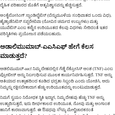
ದೈಹಿಕ ಪರಿಹಾರದ ಜೊತೆಗೆ ಆತ್ಮವಿಶ್ವಾಸವನ್ನು ಹೆಚ್ಚಿಸುತ್ತದೆ.
ಆಂಕೈಲೋಸಿಂಗ್ ಸ್ಪಾಂಡಿಲೈಟಿಸ್ (ಬೆನ್ನುಮೂಳೆಯ ಸಂಧಿವಾತದ ಒಂದು ವಿಧ),
ಹೈಡ್ರಾಡೆನಿಟಿಸ್ ಸಪ್ಪರೇಟಿವಾ (ನೋವಿನ ಚರ್ಮದ ಉಬ್ಬುಗಳು) ಮತ್ತು
ಯುವೆಟಿಸ್ ಎಂಬ ಕಣ್ಣಿನ ಉರಿಯೂತದ ಕೆಲವು ವಿಧಗಳು ಸೇರಿದಂತೆ ಇತರ
ಪರಿಸ್ಥಿತಿಗಳು ಪ್ರಯೋಜನ ಪಡೆಯಬಹುದು.
ಅಡಾಲಿಮುಮಾಬ್-ಎಎಸಿಎಫ್ ಹೇಗೆ ಕೆಲಸ
ಮಾಡುತ್ತದೆ?
ಅಡಲಿಮುಮಬ್-aacf ನಿಮ್ಮ ದೇಹದಲ್ಲಿನ ಗೆಡ್ಡೆ ನೆಕ್ರೋಸಿಸ್ ಅಂಶ (TNF) ಎಂಬ
ಪ್ರೋಟೀನ್ ಅನ್ನು ನಿರ್ಬಂಧಿಸುವ ಮೂಲಕ ಕಾರ್ಯನಿರ್ವಹಿಸುತ್ತದೆ. TNF ಅನ್ನು
ಅತಿಯಾದ ಉತ್ಸಾಹದಿಂದ ಕೂಡಿದ ಭದ್ರತಾ ಸಿಬ್ಬಂದಿ ಎಂದು ಯೋಚಿಸಿ, ಅದು
ನಿಮ್ಮನ್ನು ರಕ್ಷಿಸಬೇಕಾದಾಗ ಹೆಚ್ಚು ಉರಿಯೂತವನ್ನು ಉಂಟುಮಾಡುತ್ತದೆ.
ನಿಮಗೆ ಸ್ವಯಂ ನಿರೋಧಕ ಸ್ಥಿತಿ ಇದ್ದಾಗ, ನಿಮ್ಮ ದೇಹವು ಹೆಚ್ಚು TNF ಅನ್ನು
ಉತ್ಪಾದಿಸುತ್ತದೆ, ಇದು ದೀರ್ಘಕಾಲದ ಉರಿಯೂತ, ನೋವು ಮತ್ತು ಅಂಗಾಂಶ
ಹಾನಿಗೆ ಕಾರಣವಾಗುತ್ತದೆ. ಈ ಔಷಧವು ಸೌಮ್ಯ ಮೇಲ್ವಿಚಾರಕನಂತೆ