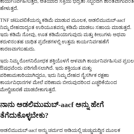
ಕಾರ್ಯನಿರ್ವಹಿಸುತ್ತದೆ, ಅತಿಯಾದ ಸಕ್ರಿಯ ಭದ್ರತಾ ಸಿಬ್ಬಂದಿಗೆ ಶಾಂತವಾಗುವಂತೆ
ಹೇಳುತ್ತದೆ.
TNF ಚಟುವಟಿಕೆಯನ್ನು ಕಡಿಮೆ ಮಾಡುವ ಮೂಲಕ, ಅಡಲಿಮುಮಬ್-aacf
ನಿಮ್ಮ ದೇಹದಾದ್ಯಂತ ಉರಿಯೂತವನ್ನು ಕಡಿಮೆ ಮಾಡಲು ಸಹಾಯ ಮಾಡುತ್ತದೆ.
ಇದು ಕಡಿಮೆ ನೋವು, ಊತ ಕಡಿಮೆಯಾಗುವುದು ಮತ್ತು ಕೀಲುಗಳು ಅಥವಾ
ಕರುಳಿನಂತಹ ಬಾಧಿತ ಪ್ರದೇಶಗಳಲ್ಲಿ ಉತ್ತಮ ಕಾರ್ಯನಿರ್ವಹಣೆಗೆ
ಕಾರಣವಾಗಬಹುದು.
ಇದು ನಿಮ್ಮ ರೋಗನಿರೋಧಕ ಶಕ್ತಿಯೊಳಗೆ ಆಳವಾಗಿ ಕಾರ್ಯನಿರ್ವಹಿಸುವ ಪ್ರಬಲ
ಔಷಧವೆಂದು ಪರಿಗಣಿಸಲಾಗಿದೆ. ಇದು ಶಕ್ತಿಯುತ ಮತ್ತು
ಪರಿಣಾಮಕಾರಿಯಾಗಿದ್ದರೂ, ಇದು ನಿಮ್ಮ ದೇಹದ ನೈಸರ್ಗಿಕ ರಕ್ಷಣಾ
ಕಾರ್ಯವಿಧಾನಗಳ ಮೇಲೆ ಪರಿಣಾಮ ಬೀರುವುದರಿಂದ ಎಚ್ಚರಿಕೆಯಿಂದ
ಮೇಲ್ವಿಚಾರಣೆ ಮಾಡಬೇಕಾಗುತ್ತದೆ.
ನಾನು ಅಡಲಿಮುಮಬ್-aacf ಅನ್ನು ಹೇಗೆ
ತೆಗೆದುಕೊಳ್ಳಬೇಕು?
ಅಡಲಿಮುಮಬ್-aacf ಅನ್ನು ಚರ್ಮದ ಅಡಿಯಲ್ಲಿ ಚುಚ್ಚುಮದ್ದಿನ ಮೂಲಕ