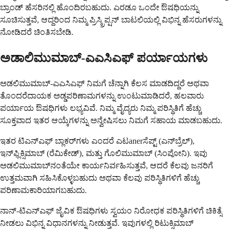
ಬ್ರಾಂಡ್ ಹೆಸರಿನಲ್ಲಿ ಹೊಂದಿರಬಹುದು. ಎರಡೂ ಒಂದೇ ಔಷಧಿಯನ್ನು
ಸೂಚಿಸುತ್ತವೆ, ಆದ್ದರಿಂದ ನಿಮ್ಮ ಪ್ರಿಸ್ಕ್ರಿಪ್ಷನ್ ಬಾಟಲಿಯಲ್ಲಿ ವಿಭಿನ್ನ ಹೆಸರುಗಳನ್ನು
ನೋಡಿದರೆ ಚಿಂತಿಸಬೇಡಿ.
ಅಡಾಲಿಮುಮಾಬ್-ಎಎಸಿಎಫ್ ಪರ್ಯಾಯಗಳು
ಅಡಲಿಮುಮಾಬ್-ಎಎಸಿಎಫ್ ನಿಮಗೆ ಚೆನ್ನಾಗಿ ಕೆಲಸ ಮಾಡದಿದ್ದರೆ ಅಥವಾ
ತೊಂದರೆದಾಯಕ ಅಡ್ಡಪರಿಣಾಮಗಳನ್ನು ಉಂಟುಮಾಡಿದರೆ, ಹಲವಾರು
ಪರ್ಯಾಯ ಔಷಧಿಗಳು ಲಭ್ಯವಿವೆ. ನಿಮ್ಮ ವೈದ್ಯರು ನಿಮ್ಮ ಪರಿಸ್ಥಿತಿಗೆ ಹೆಚ್ಚು
ಸೂಕ್ತವಾದ ಇತರ ಆಯ್ಕೆಗಳನ್ನು ಅನ್ವೇಷಿಸಲು ನಿಮಗೆ ಸಹಾಯ ಮಾಡಬಹುದು.
ಇತರ ಟಿಎನ್‌ಎಫ್ ಬ್ಲಾಕರ್‌ಗಳು ಎಂದರೆ ಎಟanerಸೆಪ್ಟ್ (ಎನ್‌ಬ್ರೆಲ್),
ಇನ್‌ಫ್ಲಿಕ್ಸಿಮಾಬ್ (ರೆಮಿಕೇಡ್), ಮತ್ತು ಗೊಲಿಮುಮಾಬ್ (ಸಿಂಪೋನಿ). ಇವು
ಅಡಲಿಮುಮಾಬ್‌ನಂತೆಯೇ ಕಾರ್ಯನಿರ್ವಹಿಸುತ್ತವೆ, ಆದರೆ ಕೆಲವು ಜನರಿಗೆ
ಉತ್ತಮವಾಗಿ ಸಹಿಸಿಕೊಳ್ಳಬಹುದು ಅಥವಾ ಕೆಲವು ಪರಿಸ್ಥಿತಿಗಳಿಗೆ ಹೆಚ್ಚು
ಪರಿಣಾಮಕಾರಿಯಾಗಬಹುದು.
ನಾನ್-ಟಿಎನ್‌ಎಫ್ ಜೈವಿಕ ಔಷಧಿಗಳು ಸ್ವಯಂ ನಿರೋಧಕ ಪರಿಸ್ಥಿತಿಗಳಿಗೆ ಚಿಕಿತ್ಸೆ
ನೀಡಲು ವಿಭಿನ್ನ ವಿಧಾನಗಳನ್ನು ನೀಡುತ್ತವೆ. ಇವುಗಳಲ್ಲಿ ರಿಟುಕ್ಸಿಮಾಬ್