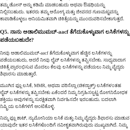
ತಮ್ಮ ಡೋಸ್ ಅನ್ನು ಕಡಿಮೆ ಮಾಡಬಹುದು ಅಥವಾ ಔಷಧಿಯನ್ನು
ನಿಲ್ಲಿಸಬಹುದು. ಇತರರು ತಮ್ಮ ಆರೋಗ್ಯ ಮತ್ತು ಜೀವನದ ಗುಣಮಟ್ಟವನ್ನು
ಕಾಪಾಡಿಕೊಳ್ಳಲು ಅನಿಯಮಿತವಾಗಿ ಚಿಕಿತ್ಸೆಯನ್ನು ಮುಂದುವರಿಸಬೇಕಾಗುತ್ತದೆ.
Q5. ನಾನು ಅಡಾಲಿಮುಮಬ್-aacf ತೆಗೆದುಕೊಳ್ಳುವಾಗ ಲಸಿಕೆಗಳನ್ನು
ಪಡೆಯಬಹುದೇ?
ನೀವು ಅಡಾಲಿಮುಮಬ್-aacf ತೆಗೆದುಕೊಳ್ಳುವಾಗ ಹೆಚ್ಚಿನ ಲಸಿಕೆಗಳನ್ನು
ಪಡೆಯಬಹುದು, ಆದರೆ ನೀವು ಲೈವ್ ಲಸಿಕೆಗಳನ್ನು ತಪ್ಪಿಸಬೇಕು. ಸಾಧ್ಯವಾದಾಗ
ಚಿಕಿತ್ಸೆ ಪ್ರಾರಂಭಿಸುವ ಮೊದಲು ಕೆಲವು ಲಸಿಕೆಗಳನ್ನು ಪಡೆಯಲು ನಿಮ್ಮ ವೈದ್ಯರು
ಶಿಫಾರಸು ಮಾಡುತ್ತಾರೆ.
ಮೂಗಿನ ಫ್ಲೂ ಲಸಿಕೆ, MMR, ಅಥವಾ ವರಿಸೆಲ್ಲಾ (ಚಿಕನ್ಪಾಕ್ಸ್) ಲಸಿಕೆಗಳಂತಹ
ಲೈವ್ ಲಸಿಕೆಗಳನ್ನು ತಪ್ಪಿಸಬೇಕು ಏಕೆಂದರೆ ನಿಮ್ಮ ನಿಗ್ರಹಿಸಲ್ಪಟ್ಟ ರೋಗನಿರೋಧಕ
ಶಕ್ತಿಯು ಅವುಗಳನ್ನು ಸುರಕ್ಷಿತವಾಗಿ ನಿರ್ವಹಿಸದೇ ಇರಬಹುದು. ಬದಲಾಗಿ
ನಿಷ್ಕ್ರಿಯ ಲಸಿಕೆಗಳಿಗೆ ಅಂಟಿಕೊಳ್ಳಿ.
ನಿಮ್ಮ ಫ್ಲೂ ಶಾಟ್, ನ್ಯುಮೋನಿಯಾ ಲಸಿಕೆ ಮತ್ತು ನಿಮ್ಮ ವೈದ್ಯರು ಶಿಫಾರಸು ಮಾಡುವ
ಯಾವುದೇ ಇತರ ಲಸಿಕೆಗಳೊಂದಿಗೆ ನವೀಕೃತವಾಗಿರುವುದು ಮುಖ್ಯವಾಗಿದೆ. ನಿಮ್ಮ