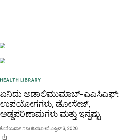
Benchmarks
Stories
FAQ
Sign up / Log in
HEALTH LIBRARY
ಏನಿದು ಅಡಾಲಿಮುಮಾಬ್-ಎಎಸಿಎಫ್:
ಉಪಯೋಗಗಳು, ಡೋಸೇಜ್,
ಅಡ್ಡಪರಿಣಾಮಗಳು ಮತ್ತು ಇನ್ನಷ್ಟು
ಕೊನೆಯದಾಗಿ ನವೀಕರಿಸಲಾಗಿದೆ
ಏಪ್ರಿಲ್ 3, 2026