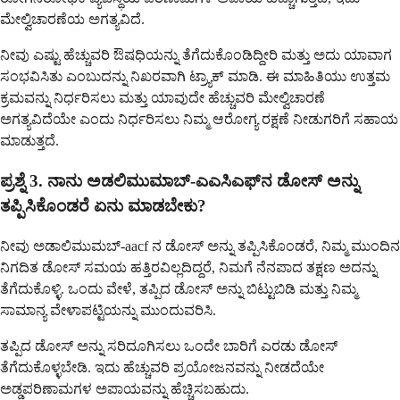
ಮೇಲ್ವಿಚಾರಣೆಯ ಅಗತ್ಯವಿದೆ.
ನೀವು ಎಷ್ಟು ಹೆಚ್ಚುವರಿ ಔಷಧಿಯನ್ನು ತೆಗೆದುಕೊಂಡಿದ್ದೀರಿ ಮತ್ತು ಅದು ಯಾವಾಗ
ಸಂಭವಿಸಿತು ಎಂಬುದನ್ನು ನಿಖರವಾಗಿ ಟ್ರ್ಯಾಕ್ ಮಾಡಿ. ಈ ಮಾಹಿತಿಯು ಉತ್ತಮ
ಕ್ರಮವನ್ನು ನಿರ್ಧರಿಸಲು ಮತ್ತು ಯಾವುದೇ ಹೆಚ್ಚುವರಿ ಮೇಲ್ವಿಚಾರಣೆ
ಅಗತ್ಯವಿದೆಯೇ ಎಂದು ನಿರ್ಧರಿಸಲು ನಿಮ್ಮ ಆರೋಗ್ಯ ರಕ್ಷಣೆ ನೀಡುಗರಿಗೆ ಸಹಾಯ
ಮಾಡುತ್ತದೆ.
ಪ್ರಶ್ನೆ 3. ನಾನು ಅಡಲಿಮುಮಾಬ್-ಎಎಸಿಎಫ್‌ನ ಡೋಸ್ ಅನ್ನು
ತಪ್ಪಿಸಿಕೊಂಡರೆ ಏನು ಮಾಡಬೇಕು?
ನೀವು ಅಡಾಲಿಮುಮಬ್-aacf ನ ಡೋಸ್ ಅನ್ನು ತಪ್ಪಿಸಿಕೊಂಡರೆ, ನಿಮ್ಮ ಮುಂದಿನ
ನಿಗದಿತ ಡೋಸ್ ಸಮಯ ಹತ್ತಿರವಿಲ್ಲದಿದ್ದರೆ, ನಿಮಗೆ ನೆನಪಾದ ತಕ್ಷಣ ಅದನ್ನು
ತೆಗೆದುಕೊಳ್ಳಿ. ಒಂದು ವೇಳೆ, ತಪ್ಪಿದ ಡೋಸ್ ಅನ್ನು ಬಿಟ್ಟುಬಿಡಿ ಮತ್ತು ನಿಮ್ಮ
ಸಾಮಾನ್ಯ ವೇಳಾಪಟ್ಟಿಯನ್ನು ಮುಂದುವರಿಸಿ.
ತಪ್ಪಿದ ಡೋಸ್ ಅನ್ನು ಸರಿದೂಗಿಸಲು ಒಂದೇ ಬಾರಿಗೆ ಎರಡು ಡೋಸ್
ತೆಗೆದುಕೊಳ್ಳಬೇಡಿ. ಇದು ಹೆಚ್ಚುವರಿ ಪ್ರಯೋಜನವನ್ನು ನೀಡದೆಯೇ
ಅಡ್ಡಪರಿಣಾಮಗಳ ಅಪಾಯವನ್ನು ಹೆಚ್ಚಿಸಬಹುದು.