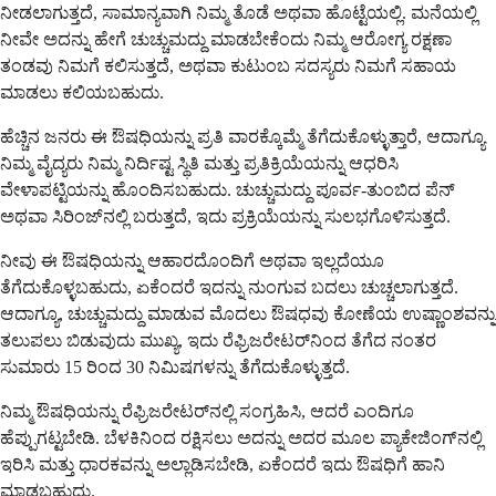
ನೀಡಲಾಗುತ್ತದೆ, ಸಾಮಾನ್ಯವಾಗಿ ನಿಮ್ಮ ತೊಡೆ ಅಥವಾ ಹೊಟ್ಟೆಯಲ್ಲಿ. ಮನೆಯಲ್ಲಿ
ನೀವೇ ಅದನ್ನು ಹೇಗೆ ಚುಚ್ಚುಮದ್ದು ಮಾಡಬೇಕೆಂದು ನಿಮ್ಮ ಆರೋಗ್ಯ ರಕ್ಷಣಾ
ತಂಡವು ನಿಮಗೆ ಕಲಿಸುತ್ತದೆ, ಅಥವಾ ಕುಟುಂಬ ಸದಸ್ಯರು ನಿಮಗೆ ಸಹಾಯ
ಮಾಡಲು ಕಲಿಯಬಹುದು.
ಹೆಚ್ಚಿನ ಜನರು ಈ ಔಷಧಿಯನ್ನು ಪ್ರತಿ ವಾರಕ್ಕೊಮ್ಮೆ ತೆಗೆದುಕೊಳ್ಳುತ್ತಾರೆ, ಆದಾಗ್ಯೂ
ನಿಮ್ಮ ವೈದ್ಯರು ನಿಮ್ಮ ನಿರ್ದಿಷ್ಟ ಸ್ಥಿತಿ ಮತ್ತು ಪ್ರತಿಕ್ರಿಯೆಯನ್ನು ಆಧರಿಸಿ
ವೇಳಾಪಟ್ಟಿಯನ್ನು ಹೊಂದಿಸಬಹುದು. ಚುಚ್ಚುಮದ್ದು ಪೂರ್ವ-ತುಂಬಿದ ಪೆನ್
ಅಥವಾ ಸಿರಿಂಜ್‌ನಲ್ಲಿ ಬರುತ್ತದೆ, ಇದು ಪ್ರಕ್ರಿಯೆಯನ್ನು ಸುಲಭಗೊಳಿಸುತ್ತದೆ.
ನೀವು ಈ ಔಷಧಿಯನ್ನು ಆಹಾರದೊಂದಿಗೆ ಅಥವಾ ಇಲ್ಲದೆಯೂ
ತೆಗೆದುಕೊಳ್ಳಬಹುದು, ಏಕೆಂದರೆ ಇದನ್ನು ನುಂಗುವ ಬದಲು ಚುಚ್ಚಲಾಗುತ್ತದೆ.
ಆದಾಗ್ಯೂ, ಚುಚ್ಚುಮದ್ದು ಮಾಡುವ ಮೊದಲು ಔಷಧವು ಕೋಣೆಯ ಉಷ್ಣಾಂಶವನ್ನು
ತಲುಪಲು ಬಿಡುವುದು ಮುಖ್ಯ, ಇದು ರೆಫ್ರಿಜರೇಟರ್‌ನಿಂದ ತೆಗೆದ ನಂತರ
ಸುಮಾರು 15 ರಿಂದ 30 ನಿಮಿಷಗಳನ್ನು ತೆಗೆದುಕೊಳ್ಳುತ್ತದೆ.
ನಿಮ್ಮ ಔಷಧಿಯನ್ನು ರೆಫ್ರಿಜರೇಟರ್‌ನಲ್ಲಿ ಸಂಗ್ರಹಿಸಿ, ಆದರೆ ಎಂದಿಗೂ
ಹೆಪ್ಪುಗಟ್ಟಬೇಡಿ. ಬೆಳಕಿನಿಂದ ರಕ್ಷಿಸಲು ಅದನ್ನು ಅದರ ಮೂಲ ಪ್ಯಾಕೇಜಿಂಗ್‌ನಲ್ಲಿ
ಇರಿಸಿ ಮತ್ತು ಧಾರಕವನ್ನು ಅಲ್ಲಾಡಿಸಬೇಡಿ, ಏಕೆಂದರೆ ಇದು ಔಷಧಿಗೆ ಹಾನಿ
ಮಾಡಬಹುದು.