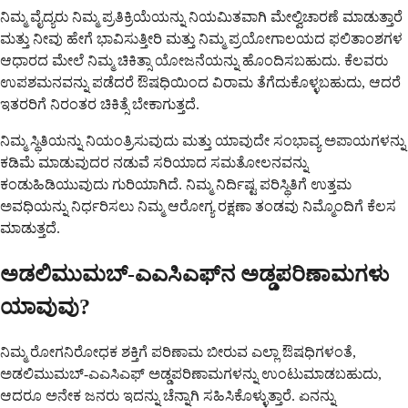
ನಿಮ್ಮ ವೈದ್ಯರು ನಿಮ್ಮ ಪ್ರತಿಕ್ರಿಯೆಯನ್ನು ನಿಯಮಿತವಾಗಿ ಮೇಲ್ವಿಚಾರಣೆ ಮಾಡುತ್ತಾರೆ
ಮತ್ತು ನೀವು ಹೇಗೆ ಭಾವಿಸುತ್ತೀರಿ ಮತ್ತು ನಿಮ್ಮ ಪ್ರಯೋಗಾಲಯದ ಫಲಿತಾಂಶಗಳ
ಆಧಾರದ ಮೇಲೆ ನಿಮ್ಮ ಚಿಕಿತ್ಸಾ ಯೋಜನೆಯನ್ನು ಹೊಂದಿಸಬಹುದು. ಕೆಲವರು
ಉಪಶಮನವನ್ನು ಪಡೆದರೆ ಔಷಧಿಯಿಂದ ವಿರಾಮ ತೆಗೆದುಕೊಳ್ಳಬಹುದು, ಆದರೆ
ಇತರರಿಗೆ ನಿರಂತರ ಚಿಕಿತ್ಸೆ ಬೇಕಾಗುತ್ತದೆ.
ನಿಮ್ಮ ಸ್ಥಿತಿಯನ್ನು ನಿಯಂತ್ರಿಸುವುದು ಮತ್ತು ಯಾವುದೇ ಸಂಭಾವ್ಯ ಅಪಾಯಗಳನ್ನು
ಕಡಿಮೆ ಮಾಡುವುದರ ನಡುವೆ ಸರಿಯಾದ ಸಮತೋಲನವನ್ನು
ಕಂಡುಹಿಡಿಯುವುದು ಗುರಿಯಾಗಿದೆ. ನಿಮ್ಮ ನಿರ್ದಿಷ್ಟ ಪರಿಸ್ಥಿತಿಗೆ ಉತ್ತಮ
ಅವಧಿಯನ್ನು ನಿರ್ಧರಿಸಲು ನಿಮ್ಮ ಆರೋಗ್ಯ ರಕ್ಷಣಾ ತಂಡವು ನಿಮ್ಮೊಂದಿಗೆ ಕೆಲಸ
ಮಾಡುತ್ತದೆ.
ಅಡಲಿಮುಮಬ್-ಎಎಸಿಎಫ್‌ನ ಅಡ್ಡಪರಿಣಾಮಗಳು
ಯಾವುವು?
ನಿಮ್ಮ ರೋಗನಿರೋಧಕ ಶಕ್ತಿಗೆ ಪರಿಣಾಮ ಬೀರುವ ಎಲ್ಲಾ ಔಷಧಿಗಳಂತೆ,
ಅಡಲಿಮುಮಬ್-ಎಎಸಿಎಫ್ ಅಡ್ಡಪರಿಣಾಮಗಳನ್ನು ಉಂಟುಮಾಡಬಹುದು,
ಆದರೂ ಅನೇಕ ಜನರು ಇದನ್ನು ಚೆನ್ನಾಗಿ ಸಹಿಸಿಕೊಳ್ಳುತ್ತಾರೆ. ಏನನ್ನು