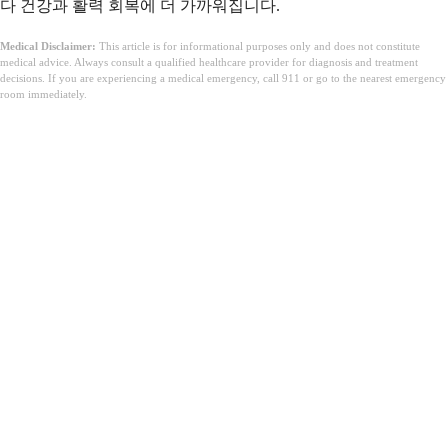
다 건강과 활력 회복에 더 가까워집니다.
Medical Disclaimer:
This article is for informational purposes only and does not constitute
medical advice. Always consult a qualified healthcare provider for diagnosis and treatment
decisions. If you are experiencing a medical emergency, call 911 or go to the nearest emergency
room immediately.