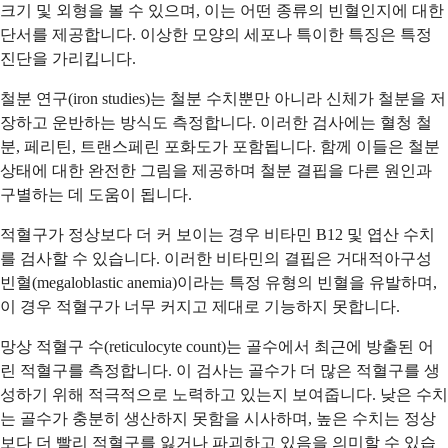
크기 및 외형을 볼 수 있으며, 이는 어떤 종류의 빈혈인지에 대한
단서를 제공합니다. 이상한 모양의 세포나 특이한 특징은 특정
진단을 가리킵니다.
철분 연구(iron studies)는 철분 수치뿐만 아니라 신체가 철분을 저
장하고 운반하는 방식도 측정합니다. 이러한 검사에는 혈청 철
분, 페리틴, 트랜스페린 포화도가 포함됩니다. 함께 이들은 철분
상태에 대한 완전한 그림을 제공하며 철분 결핍을 다른 원인과
구별하는 데 도움이 됩니다.
적혈구가 정상보다 더 커 보이는 경우 비타민 B12 및 엽산 수치
를 검사할 수 있습니다. 이러한 비타민의 결핍은 거대적아구성
빈혈(megaloblastic anemia)이라는 특정 유형의 빈혈을 유발하며,
이 경우 적혈구가 너무 커지고 제대로 기능하지 못합니다.
망상 적혈구 수(reticulocyte count)는 골수에서 최근에 방출된 어
린 적혈구를 측정합니다. 이 검사는 골수가 더 많은 적혈구를 생
성하기 위해 적극적으로 노력하고 있는지 보여줍니다. 낮은 수치
는 골수가 충분히 생산하지 못함을 시사하며, 높은 수치는 정상
보다 더 빨리 적혈구를 잃거나 파괴하고 있음을 의미할 수 있습