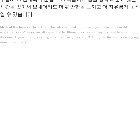
시간을 앉아서 보내더라도 더 편안함을 느끼고 더 자유롭게 움직
일 수 있습니다.
Medical Disclaimer:
This article is for informational purposes only and does not constitute
medical advice. Always consult a qualified healthcare provider for diagnosis and treatment
decisions. If you are experiencing a medical emergency, call 911 or go to the nearest emergency
room immediately.