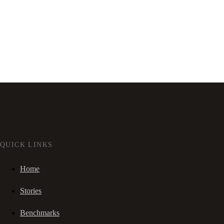
QUICK LINKS
Home
Stories
Benchmarks